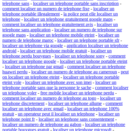
telephone sans
-
localiser un telephone portable sans inscription
-
comment localiser un numero de telephone fixe
-
localiser un
telephone portable illegalement
-
la police peut elle localiser un
telephone
-
localiser un telephone gratuitement google maps
-
comment localiser un telephone gratuitement avis
-
localiser un
telephone sans application
-
localiser un numero de telephone sur
google maps
-
localiser un telephone mobile eteint
-
localiser un
numero de telephone maroc
-
localiser un telephone portable sfr
-
localiser un telephone via google
-
application localiser un telephone
android
-
localiser un telephone mobile gratuit
-
localiser un
telephone perdu bouygues
-
localiser un telephone sony
-
comment
localiser un telephone google
-
localiser un telephone portable eteint
-
localiser un telephone par gmail
-
comment localiser un telephone
huawei perdu
-
localiser un numero de telephone au cameroun
-
peut
on localiser un telephone eteint
-
localiser un telephone portable
eteint vole
-
localiser un telephone avec son imei
-
localiser un
telephone portable sans que la personne le sache
-
comment localiser
un telephone voler
-
free mobile localiser un telephone perdu
-
comment localiser un numero de telephone au togo
-
localiser un
telephone discretement
-
localiser un telephone allume
-
comment
localiser un telephone avec gmail
-
localiser un telephone 100%
gratuit
-
un operateur peut il localiser un telephone
-
localiser un
telephone point fr
-
localiser un telephone sans consentement
-
localiser un numero de telephone au gabon
-
localiser un telephone
portable bouygues gratuit
-
localiser un telephone microsoft
-