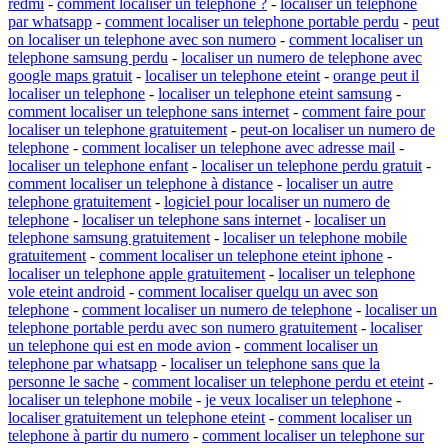
redmi
-
comment localiser un telephone ?
-
localiser un telephone
par whatsapp
-
comment localiser un telephone portable perdu
-
peut
on localiser un telephone avec son numero
-
comment localiser un
telephone samsung perdu
-
localiser un numero de telephone avec
google maps gratuit
-
localiser un telephone eteint
-
orange peut il
localiser un telephone
-
localiser un telephone eteint samsung
-
comment localiser un telephone sans internet
-
comment faire pour
localiser un telephone gratuitement
-
peut-on localiser un numero de
telephone
-
comment localiser un telephone avec adresse mail
-
localiser un telephone enfant
-
localiser un telephone perdu gratuit
-
comment localiser un telephone à distance
-
localiser un autre
telephone gratuitement
-
logiciel pour localiser un numero de
telephone
-
localiser un telephone sans internet
-
localiser un
telephone samsung gratuitement
-
localiser un telephone mobile
gratuitement
-
comment localiser un telephone eteint iphone
-
localiser un telephone apple gratuitement
-
localiser un telephone
vole eteint android
-
comment localiser quelqu un avec son
telephone
-
comment localiser un numero de telephone
-
localiser un
telephone portable perdu avec son numero gratuitement
-
localiser
un telephone qui est en mode avion
-
comment localiser un
telephone par whatsapp
-
localiser un telephone sans que la
personne le sache
-
comment localiser un telephone perdu et eteint
-
localiser un telephone mobile
-
je veux localiser un telephone
-
localiser gratuitement un telephone eteint
-
comment localiser un
telephone à partir du numero
-
comment localiser un telephone sur