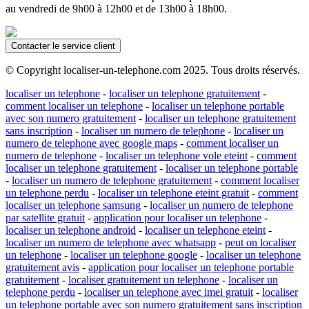
au vendredi de 9h00 à 12h00 et de 13h00 à 18h00.
Contacter le service client
© Copyright localiser-un-telephone.com 2025. Tous droits réservés.
localiser un telephone
-
localiser un telephone gratuitement
-
comment localiser un telephone
-
localiser un telephone portable
avec son numero gratuitement
-
localiser un telephone gratuitement
sans inscription
-
localiser un numero de telephone
-
localiser un
numero de telephone avec google maps
-
comment localiser un
numero de telephone
-
localiser un telephone vole eteint
-
comment
localiser un telephone gratuitement
-
localiser un telephone portable
-
localiser un numero de telephone gratuitement
-
comment localiser
un telephone perdu
-
localiser un telephone eteint gratuit
-
comment
localiser un telephone samsung
-
localiser un numero de telephone
par satellite gratuit
-
application pour localiser un telephone
-
localiser un telephone android
-
localiser un telephone eteint
-
localiser un numero de telephone avec whatsapp
-
peut on localiser
un telephone
-
localiser un telephone google
-
localiser un telephone
gratuitement avis
-
application pour localiser un telephone portable
gratuitement
-
localiser gratuitement un telephone
-
localiser un
telephone perdu
-
localiser un telephone avec imei gratuit
-
localiser
un telephone portable avec son numero gratuitement sans inscription