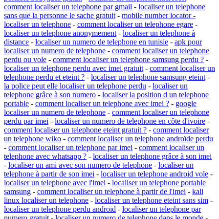
comment localiser un telephone par gmail
-
localiser un telephone
sans que la personne le sache gratuit
-
mobile number locator -
localiser un telephone
-
comment localiser un telephone egare
-
localiser un telephone anonymement
-
localiser un telephone à
distance
-
localiser un numero de telephone en tunisie
-
apk pour
localiser un numero de telephone
-
comment localiser un telephone
perdu ou vole
-
comment localiser un telephone samsung perdu ?
-
localiser un telephone perdu avec imei gratuit
-
comment localiser un
telephone perdu et eteint ?
-
localiser un telephone samsung eteint
-
la police peut elle localiser un telephone perdu
-
localiser un
telephone grâce à son numero
-
localiser la position d un telephone
portable
-
comment localiser un telephone avec imei ?
-
google
localiser un numero de telephone
-
comment localiser un telephone
perdu par imei
-
localiser un numero de telephone en côte d'ivoire
-
comment localiser un telephone eteint gratuit ?
-
comment localiser
un telephone wiko
-
comment localiser un telephone androïde perdu
-
comment localiser un telephone par imei
-
comment localiser un
telephone avec whatsapp ?
-
localiser un telephone grâce à son imei
-
localiser un ami avec son numero de telephone
-
localiser un
telephone à partir de son imei
-
localiser un telephone android vole
-
localiser un telephone avec l'imei
-
localiser un telephone portable
samsung
-
comment localiser un telephone à partir de l'imei
-
kali
linux localiser un telephone
-
localiser un telephone eteint sans sim
-
localiser un telephone perdu android
-
localiser un telephone par
numero gratuit
-
localiser un numero de telephone dans le monde
-