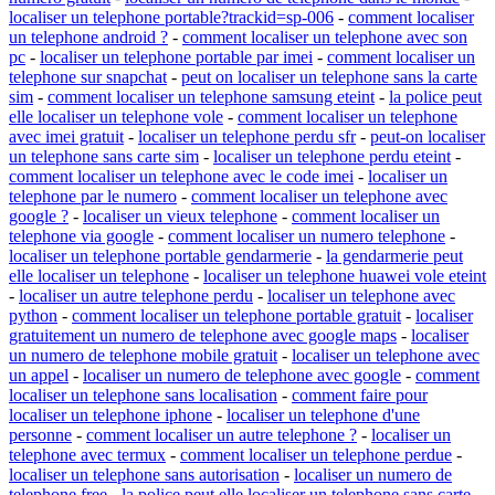
localiser un telephone portable?trackid=sp-006
-
comment localiser
un telephone android ?
-
comment localiser un telephone avec son
pc
-
localiser un telephone portable par imei
-
comment localiser un
telephone sur snapchat
-
peut on localiser un telephone sans la carte
sim
-
comment localiser un telephone samsung eteint
-
la police peut
elle localiser un telephone vole
-
comment localiser un telephone
avec imei gratuit
-
localiser un telephone perdu sfr
-
peut-on localiser
un telephone sans carte sim
-
localiser un telephone perdu eteint
-
comment localiser un telephone avec le code imei
-
localiser un
telephone par le numero
-
comment localiser un telephone avec
google ?
-
localiser un vieux telephone
-
comment localiser un
telephone via google
-
comment localiser un numero telephone
-
localiser un telephone portable gendarmerie
-
la gendarmerie peut
elle localiser un telephone
-
localiser un telephone huawei vole eteint
-
localiser un autre telephone perdu
-
localiser un telephone avec
python
-
comment localiser un telephone portable gratuit
-
localiser
gratuitement un numero de telephone avec google maps
-
localiser
un numero de telephone mobile gratuit
-
localiser un telephone avec
un appel
-
localiser un numero de telephone avec google
-
comment
localiser un telephone sans localisation
-
comment faire pour
localiser un telephone iphone
-
localiser un telephone d'une
personne
-
comment localiser un autre telephone ?
-
localiser un
telephone avec termux
-
comment localiser un telephone perdue
-
localiser un telephone sans autorisation
-
localiser un numero de
telephone free
-
la police peut elle localiser un telephone sans carte