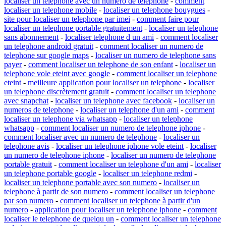
localiser un telephone avec un numero de telephone
-
comment
localiser un telephone mobile
-
localiser un telephone bouygues
-
site pour localiser un telephone par imei
-
comment faire pour
localiser un telephone portable gratuitement
-
localiser un telephone
sans abonnement
-
localiser telephone d un ami
-
comment localiser
un telephone android gratuit
-
comment localiser un numero de
telephone sur google maps
-
localiser un numero de telephone sans
payer
-
comment localiser un telephone de son enfant
-
localiser un
telephone vole eteint avec google
-
comment localiser un telephone
eteint
-
meilleure application pour localiser un telephone
-
localiser
un telephone discrètement gratuit
-
comment localiser un telephone
avec snapchat
-
localiser un telephone avec facebook
-
localiser un
numeros de telephone
-
localiser un telephone d'un ami
-
comment
localiser un telephone via whatsapp
-
localiser un telephone
whatsapp
-
comment localiser un numero de telephone iphone
-
comment localiser avec un numero de telephone
-
localiser un
telephone avis
-
localiser un telephone iphone vole eteint
-
localiser
un numero de telephone iphone
-
localiser un numero de telephone
portable gratuit
-
comment localiser un telephone d'un ami
-
localiser
un telephone portable google
-
localiser un telephone redmi
-
localiser un telephone portable avec son numero
-
localiser un
telephone à partir de son numero
-
comment localiser un telephone
par son numero
-
comment localiser un telephone à partir d'un
numero
-
application pour localiser un telephone iphone
-
comment
localiser le telephone de quelqu un
-
comment localiser un telephone