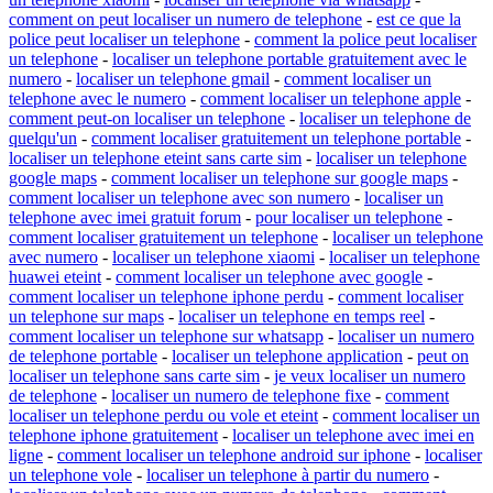
comment on peut localiser un numero de telephone
-
est ce que la
police peut localiser un telephone
-
comment la police peut localiser
un telephone
-
localiser un telephone portable gratuitement avec le
numero
-
localiser un telephone gmail
-
comment localiser un
telephone avec le numero
-
comment localiser un telephone apple
-
comment peut-on localiser un telephone
-
localiser un telephone de
quelqu'un
-
comment localiser gratuitement un telephone portable
-
localiser un telephone eteint sans carte sim
-
localiser un telephone
google maps
-
comment localiser un telephone sur google maps
-
comment localiser un telephone avec son numero
-
localiser un
telephone avec imei gratuit forum
-
pour localiser un telephone
-
comment localiser gratuitement un telephone
-
localiser un telephone
avec numero
-
localiser un telephone xiaomi
-
localiser un telephone
huawei eteint
-
comment localiser un telephone avec google
-
comment localiser un telephone iphone perdu
-
comment localiser
un telephone sur maps
-
localiser un telephone en temps reel
-
comment localiser un telephone sur whatsapp
-
localiser un numero
de telephone portable
-
localiser un telephone application
-
peut on
localiser un telephone sans carte sim
-
je veux localiser un numero
de telephone
-
localiser un numero de telephone fixe
-
comment
localiser un telephone perdu ou vole et eteint
-
comment localiser un
telephone iphone gratuitement
-
localiser un telephone avec imei en
ligne
-
comment localiser un telephone android sur iphone
-
localiser
un telephone vole
-
localiser un telephone à partir du numero
-