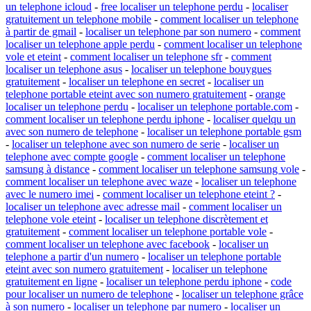
un telephone icloud
-
free localiser un telephone perdu
-
localiser
gratuitement un telephone mobile
-
comment localiser un telephone
à partir de gmail
-
localiser un telephone par son numero
-
comment
localiser un telephone apple perdu
-
comment localiser un telephone
vole et eteint
-
comment localiser un telephone sfr
-
comment
localiser un telephone asus
-
localiser un telephone bouygues
gratuitement
-
localiser un telephone en secret
-
localiser un
telephone portable eteint avec son numero gratuitement
-
orange
localiser un telephone perdu
-
localiser un telephone portable.com
-
comment localiser un telephone perdu iphone
-
localiser quelqu un
avec son numero de telephone
-
localiser un telephone portable gsm
-
localiser un telephone avec son numero de serie
-
localiser un
telephone avec compte google
-
comment localiser un telephone
samsung à distance
-
comment localiser un telephone samsung vole
-
comment localiser un telephone avec waze
-
localiser un telephone
avec le numero imei
-
comment localiser un telephone eteint ?
-
localiser un telephone avec adresse mail
-
comment localiser un
telephone vole eteint
-
localiser un telephone discrètement et
gratuitement
-
comment localiser un telephone portable vole
-
comment localiser un telephone avec facebook
-
localiser un
telephone a partir d'un numero
-
localiser un telephone portable
eteint avec son numero gratuitement
-
localiser un telephone
gratuitement en ligne
-
localiser un telephone perdu iphone
-
code
pour localiser un numero de telephone
-
localiser un telephone grâce
à son numero
-
localiser un telephone par numero
-
localiser un