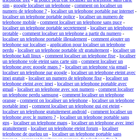
sim
-
google localiser un telephone
-
comment on localiser un
numero de telephone ?
-
localiser un telephone portable par internet
-
localiser un telephone portable police
-
localiser un numero de
telephone mobile
-
comment localiser un telephone sans puce
-
localiser un telephone portable secretement
-
localiser un telephone
protable
-
comment localiser un telephone a partir du numero
-
localiser un telephone portable illegalement
-
comment ajouter un
telephone sur localiser
-
application pour localiser un telephone
perdu
-
localiser un telephone portable sfr gratuitement
-
localiser un
telephone kali linux
-
comment localiser un telephone fixe
-
localiser
un telephone vole eteint sans carte sim
-
comment localiser un
telephone avec google maps ?
-
localiser un telephone via gmail
-
localiser un telephone par google
-
localiser un telephone eteint avec
imei gratuit
-
localiser un numero de telephone fixe
-
localiser un
telephone eteint avec imei
-
localiser un telephone portable avec
gmail
-
localiser un telephone avec son numero
-
comment localiser
un telephone perdu samsung
-
comment localiser un telephone
orange
-
comment on localiser un telephone
-
localiser un telephone
portable imei
-
comment localiser un telephone qui est eteint
-
localiser un telephone gratuitement android
-
comment localiser un
telephone avec le numero ?
-
localiser un telephone portable sans
gps
-
localiser un telephone maps
-
localiser un telephone avec imei
gratuitement
-
localiser un telephone eteint forum
-
localiser
telephone de quelqu un
-
localiser un telephone portable sans