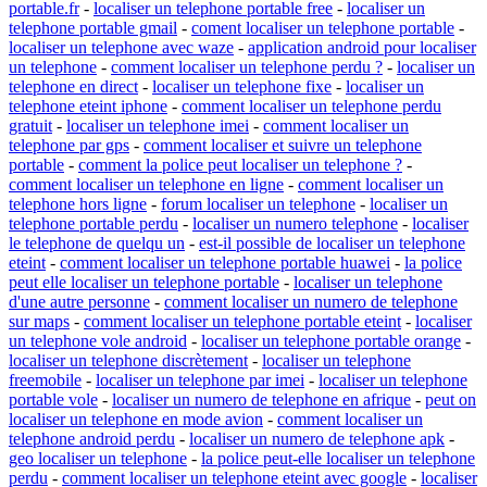
portable.fr
-
localiser un telephone portable free
-
localiser un
telephone portable gmail
-
coment localiser un telephone portable
-
localiser un telephone avec waze
-
application android pour localiser
un telephone
-
comment localiser un telephone perdu ?
-
localiser un
telephone en direct
-
localiser un telephone fixe
-
localiser un
telephone eteint iphone
-
comment localiser un telephone perdu
gratuit
-
localiser un telephone imei
-
comment localiser un
telephone par gps
-
comment localiser et suivre un telephone
portable
-
comment la police peut localiser un telephone ?
-
comment localiser un telephone en ligne
-
comment localiser un
telephone hors ligne
-
forum localiser un telephone
-
localiser un
telephone portable perdu
-
localiser un numero telephone
-
localiser
le telephone de quelqu un
-
est-il possible de localiser un telephone
eteint
-
comment localiser un telephone portable huawei
-
la police
peut elle localiser un telephone portable
-
localiser un telephone
d'une autre personne
-
comment localiser un numero de telephone
sur maps
-
comment localiser un telephone portable eteint
-
localiser
un telephone vole android
-
localiser un telephone portable orange
-
localiser un telephone discrètement
-
localiser un telephone
freemobile
-
localiser un telephone par imei
-
localiser un telephone
portable vole
-
localiser un numero de telephone en afrique
-
peut on
localiser un telephone en mode avion
-
comment localiser un
telephone android perdu
-
localiser un numero de telephone apk
-
geo localiser un telephone
-
la police peut-elle localiser un telephone
perdu
-
comment localiser un telephone eteint avec google
-
localiser