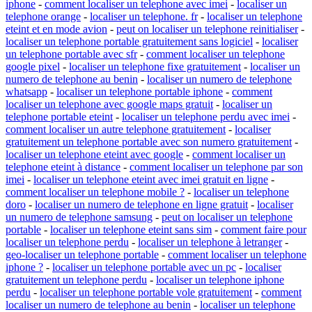
iphone
-
comment localiser un telephone avec imei
-
localiser un
telephone orange
-
localiser un telephone. fr
-
localiser un telephone
eteint et en mode avion
-
peut on localiser un telephone reinitialiser
-
localiser un telephone portable gratuitement sans logiciel
-
localiser
un telephone portable avec sfr
-
comment localiser un telephone
google pixel
-
localiser un telephone fixe gratuitement
-
localiser un
numero de telephone au benin
-
localiser un numero de telephone
whatsapp
-
localiser un telephone portable iphone
-
comment
localiser un telephone avec google maps gratuit
-
localiser un
telephone portable eteint
-
localiser un telephone perdu avec imei
-
comment localiser un autre telephone gratuitement
-
localiser
gratuitement un telephone portable avec son numero gratuitement
-
localiser un telephone eteint avec google
-
comment localiser un
telephone eteint à distance
-
comment localiser un telephone par son
imei
-
localiser un telephone eteint avec imei gratuit en ligne
-
comment localiser un telephone mobile ?
-
localiser un telephone
doro
-
localiser un numero de telephone en ligne gratuit
-
localiser
un numero de telephone samsung
-
peut on localiser un telephone
portable
-
localiser un telephone eteint sans sim
-
comment faire pour
localiser un telephone perdu
-
localiser un telephone à letranger
-
geo-localiser un telephone portable
-
comment localiser un telephone
iphone ?
-
localiser un telephone portable avec un pc
-
localiser
gratuitement un telephone perdu
-
localiser un telephone iphone
perdu
-
localiser un telephone portable vole gratuitement
-
comment
localiser un numero de telephone au benin
-
localiser un telephone