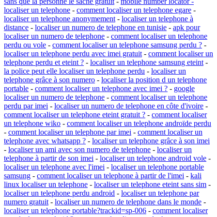
sans que la personne le sache gratuit
-
mobile number locator -
localiser un telephone
-
comment localiser un telephone egare
-
localiser un telephone anonymement
-
localiser un telephone à
distance
-
localiser un numero de telephone en tunisie
-
apk pour
localiser un numero de telephone
-
comment localiser un telephone
perdu ou vole
-
comment localiser un telephone samsung perdu ?
-
localiser un telephone perdu avec imei gratuit
-
comment localiser un
telephone perdu et eteint ?
-
localiser un telephone samsung eteint
-
la police peut elle localiser un telephone perdu
-
localiser un
telephone grâce à son numero
-
localiser la position d un telephone
portable
-
comment localiser un telephone avec imei ?
-
google
localiser un numero de telephone
-
comment localiser un telephone
perdu par imei
-
localiser un numero de telephone en côte d'ivoire
-
comment localiser un telephone eteint gratuit ?
-
comment localiser
un telephone wiko
-
comment localiser un telephone androïde perdu
-
comment localiser un telephone par imei
-
comment localiser un
telephone avec whatsapp ?
-
localiser un telephone grâce à son imei
-
localiser un ami avec son numero de telephone
-
localiser un
telephone à partir de son imei
-
localiser un telephone android vole
-
localiser un telephone avec l'imei
-
localiser un telephone portable
samsung
-
comment localiser un telephone à partir de l'imei
-
kali
linux localiser un telephone
-
localiser un telephone eteint sans sim
-
localiser un telephone perdu android
-
localiser un telephone par
numero gratuit
-
localiser un numero de telephone dans le monde
-
localiser un telephone portable?trackid=sp-006
-
comment localiser