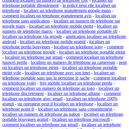
comment localiser un numero de telephone fixe
-
localiser un
telephone portable illegalement
-
la police peut elle localiser un
telephone
-
localiser un telephone gratuitement google maps
-
comment localiser un telephone gratuitement avis
-
localiser un
telephone sans application
-
localiser un numero de telephone sur
google maps
-
localiser un telephone mobile eteint
-
localiser un
numero de telephone maroc
-
localiser un telephone portable sfr
-
localiser un telephone via google
-
application localiser un telephone
android
-
localiser un telephone mobile gratuit
-
localiser un
telephone perdu bouygues
-
localiser un telephone sony
-
comment
localiser un telephone google
-
localiser un telephone portable eteint
-
localiser un telephone par gmail
-
comment localiser un telephone
huawei perdu
-
localiser un numero de telephone au cameroun
-
peut
on localiser un telephone eteint
-
localiser un telephone portable
eteint vole
-
localiser un telephone avec son imei
-
localiser un
telephone portable sans que la personne le sache
-
comment localiser
un telephone voler
-
free mobile localiser un telephone perdu
-
comment localiser un numero de telephone au togo
-
localiser un
telephone discretement
-
localiser un telephone allume
-
comment
localiser un telephone avec gmail
-
localiser un telephone 100%
gratuit
-
un operateur peut il localiser un telephone
-
localiser un
telephone point fr
-
localiser un telephone sans consentement
-
localiser un numero de telephone au gabon
-
localiser un telephone
portable bouygues gratuit
-
localiser un telephone microsoft
-
comment localiser un telephone par gmail
-
localiser un telephone