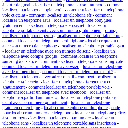
à partir de gmail
-
localiser un telephone par son numero
-
comment
localiser un telephone apple perdu
-
comment localiser un telephone
vole et eteint
-
comment localiser un telephone sfr
-
comment
localiser un telephone asus
-
localiser un telephone bouygues
gratuitement
-
localiser un telephone en secret
-
localiser un
telephone portable eteint avec son numero gratuitement
-
orange
localiser un telephone perdu
-
localiser un telephone portable.com
-
comment localiser un telephone perdu iphone
-
localiser quelqu un
avec son numero de telephone
-
localiser un telephone portable gsm
-
localiser un telephone avec son numero de serie
-
localiser un
telephone avec compte google
-
comment localiser un telephone
samsung à distance
-
comment localiser un telephone samsung vole
-
comment localiser un telephone avec waze
-
localiser un telephone
avec le numero imei
-
comment localiser un telephone eteint ?
-
localiser un telephone avec adresse mail
-
comment localiser un
telephone vole eteint
-
localiser un telephone discrètement et
gratuitement
-
comment localiser un telephone portable vole
-
comment localiser un telephone avec facebook
-
localiser un
telephone a partir d'un numero
-
localiser un telephone portable
eteint avec son numero gratuitement
-
localiser un telephone
gratuitement en ligne
-
localiser un telephone perdu iphone
-
code
pour localiser un numero de telephone
-
localiser un telephone grâce
à son numero
-
localiser un telephone par numero
-
localiser un
telephone sans
-
localiser un telephone portable sans inscription
-