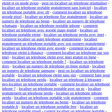
eteint et en mode avion
-
peut on localiser un telephone reinitialiser
-
localiser un telephone portable gratuitement sans logiciel
-
localiser
un telephone portable avec sfr
-
comment localiser un telephone
google pixel
-
localiser un telephone fixe gratuitement
-
localiser un
numero de telephone au benin
-
localiser un numero de telephone
whatsapp
-
localiser un telephone portable iphone
-
comment
localiser un telephone avec google maps gratuit
-
localiser un
telephone portable eteint
-
localiser un telephone perdu avec imei
-
comment localiser un autre telephone gratuitement
-
localiser
gratuitement un telephone portable avec son numero gratuitement
-
localiser un telephone eteint avec google
-
comment localiser un
telephone eteint à distance
-
comment localiser un telephone par son
imei
-
localiser un telephone eteint avec imei gratuit en ligne
-
comment localiser un telephone mobile ?
-
localiser un telephone
doro
-
localiser un numero de telephone en ligne gratuit
-
localiser
un numero de telephone samsung
-
peut on localiser un telephone
portable
-
localiser un telephone eteint sans sim
-
comment faire pour
localiser un telephone perdu
-
localiser un telephone à letranger
-
geo-localiser un telephone portable
-
comment localiser un telephone
iphone ?
-
localiser un telephone portable avec un pc
-
localiser
gratuitement un telephone perdu
-
localiser un telephone iphone
perdu
-
localiser un telephone portable vole gratuitement
-
comment
localiser un numero de telephone au benin
-
localiser un telephone
portable.fr
-
localiser un telephone portable free
-
localiser un
telephone portable gmail
-
coment localiser un telephone portable
-