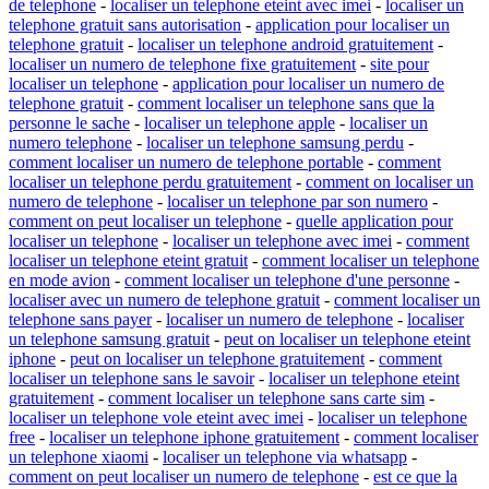
de telephone
-
localiser un telephone eteint avec imei
-
localiser un
telephone gratuit sans autorisation
-
application pour localiser un
telephone gratuit
-
localiser un telephone android gratuitement
-
localiser un numero de telephone fixe gratuitement
-
site pour
localiser un telephone
-
application pour localiser un numero de
telephone gratuit
-
comment localiser un telephone sans que la
personne le sache
-
localiser un telephone apple
-
localiser un
numero telephone
-
localiser un telephone samsung perdu
-
comment localiser un numero de telephone portable
-
comment
localiser un telephone perdu gratuitement
-
comment on localiser un
numero de telephone
-
localiser un telephone par son numero
-
comment on peut localiser un telephone
-
quelle application pour
localiser un telephone
-
localiser un telephone avec imei
-
comment
localiser un telephone eteint gratuit
-
comment localiser un telephone
en mode avion
-
comment localiser un telephone d'une personne
-
localiser avec un numero de telephone gratuit
-
comment localiser un
telephone sans payer
-
localiser un numero de telephone
-
localiser
un telephone samsung gratuit
-
peut on localiser un telephone eteint
iphone
-
peut on localiser un telephone gratuitement
-
comment
localiser un telephone sans le savoir
-
localiser un telephone eteint
gratuitement
-
comment localiser un telephone sans carte sim
-
localiser un telephone vole eteint avec imei
-
localiser un telephone
free
-
localiser un telephone iphone gratuitement
-
comment localiser
un telephone xiaomi
-
localiser un telephone via whatsapp
-
comment on peut localiser un numero de telephone
-
est ce que la