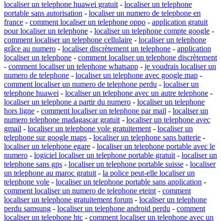
localiser un telephone huawei gratuit
-
localiser un telephone
portable sans autorisation
-
localiser un numero de telephone en
france
-
comment localiser un telephone oppo
-
application gratuit
pour localiser un telephone
-
localiser un telephone compte google
-
comment localiser un telephone cellulaire
-
localiser un telephone
grâce au numero
-
localiser discrètement un telephone
-
application
localiser un telephone
-
comment localiser un telephone discrètement
-
comment localiser un telephone whatsapp
-
je voudrais localiser un
numero de telephone
-
localiser un telephone avec google map
-
comment localiser un numero de telephone perdu
-
localiser un
telephone huawei
-
localiser un telephone avec un autre telephone
-
localiser un telephone a partir du numero
-
localiser un telephone
hors ligne
-
comment localiser un telephone par mail
-
localiser un
numero telephone madagascar gratuit
-
localiser un telephone avec
gmail
-
localiser un telephone vole gratuitement
-
localiser un
telephone sur google maps
-
localiser un telephone sans batterie
-
localiser un telephone egare
-
localiser un telephone portable avec le
numero
-
logiciel localiser un telephone portable gratuit
-
localiser un
telephone sans gps
-
localiser un telephone portable suisse
-
localiser
un telephone au maroc gratuit
-
la police peut-elle localiser un
telephone vole
-
localiser un telephone portable sans application
-
comment localiser un numero de telephone eteint
-
comment
localiser un telephone gratuitement forum
-
localiser un telephone
perdu samsung
-
localiser un telephone android perdu
-
comment
localiser un telephone htc
-
comment localiser un telephone avec un