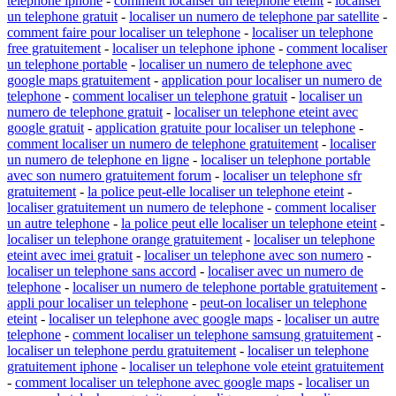
telephone iphone
-
comment localiser un telephone eteint
-
localiser
un telephone gratuit
-
localiser un numero de telephone par satellite
-
comment faire pour localiser un telephone
-
localiser un telephone
free gratuitement
-
localiser un telephone iphone
-
comment localiser
un telephone portable
-
localiser un numero de telephone avec
google maps gratuitement
-
application pour localiser un numero de
telephone
-
comment localiser un telephone gratuit
-
localiser un
numero de telephone gratuit
-
localiser un telephone eteint avec
google gratuit
-
application gratuite pour localiser un telephone
-
comment localiser un numero de telephone gratuitement
-
localiser
un numero de telephone en ligne
-
localiser un telephone portable
avec son numero gratuitement forum
-
localiser un telephone sfr
gratuitement
-
la police peut-elle localiser un telephone eteint
-
localiser gratuitement un numero de telephone
-
comment localiser
un autre telephone
-
la police peut elle localiser un telephone eteint
-
localiser un telephone orange gratuitement
-
localiser un telephone
eteint avec imei gratuit
-
localiser un telephone avec son numero
-
localiser un telephone sans accord
-
localiser avec un numero de
telephone
-
localiser un numero de telephone portable gratuitement
-
appli pour localiser un telephone
-
peut-on localiser un telephone
eteint
-
localiser un telephone avec google maps
-
localiser un autre
telephone
-
comment localiser un telephone samsung gratuitement
-
localiser un telephone perdu gratuitement
-
localiser un telephone
gratuitement iphone
-
localiser un telephone vole eteint gratuitement
-
comment localiser un telephone avec google maps
-
localiser un