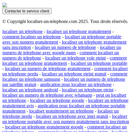
Contacter le service client
© Copyright localiser-un-telephone.com 2025. Tous droits réservés.
localiser un telephone
-
localiser un telephone gratuitement
-
comment localiser un telephone
-
localiser un telephone portable
avec son numero gratuitement
-
localiser un telephone gratuitement
sans inscription
-
localiser un numero de telephone
-
localiser un
numero de telephone avec google maps
-
comment localiser un
numero de telephone
-
localiser un telephone vole eteint
-
comment
localiser un telephone gratuitement
-
localiser un telephone portable
-
localiser un numero de telephone gratuitement
-
comment localiser
un telephone perdu
-
localiser un telephone eteint gratuit
-
comment
localiser un telephone samsung
-
localiser un numero de telephone
par satellite gratuit
-
application pour localiser un telephone
-
localiser un telephone android
-
localiser un telephone eteint
-
localiser un numero de telephone avec whatsapp
-
peut on localiser
un telephone
-
localiser un telephone google
-
localiser un telephone
gratuitement avis
-
application pour localiser un telephone portable
gratuitement
-
localiser gratuitement un telephone
-
localiser un
telephone perdu
-
localiser un telephone avec imei gratuit
-
localiser
un telephone portable avec son numero gratuitement sans inscription
-
localiser un telephone gratuitement google
-
comment localiser un