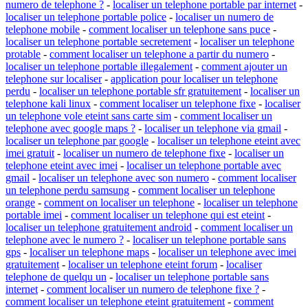
numero de telephone ?
-
localiser un telephone portable par internet
-
localiser un telephone portable police
-
localiser un numero de
telephone mobile
-
comment localiser un telephone sans puce
-
localiser un telephone portable secretement
-
localiser un telephone
protable
-
comment localiser un telephone a partir du numero
-
localiser un telephone portable illegalement
-
comment ajouter un
telephone sur localiser
-
application pour localiser un telephone
perdu
-
localiser un telephone portable sfr gratuitement
-
localiser un
telephone kali linux
-
comment localiser un telephone fixe
-
localiser
un telephone vole eteint sans carte sim
-
comment localiser un
telephone avec google maps ?
-
localiser un telephone via gmail
-
localiser un telephone par google
-
localiser un telephone eteint avec
imei gratuit
-
localiser un numero de telephone fixe
-
localiser un
telephone eteint avec imei
-
localiser un telephone portable avec
gmail
-
localiser un telephone avec son numero
-
comment localiser
un telephone perdu samsung
-
comment localiser un telephone
orange
-
comment on localiser un telephone
-
localiser un telephone
portable imei
-
comment localiser un telephone qui est eteint
-
localiser un telephone gratuitement android
-
comment localiser un
telephone avec le numero ?
-
localiser un telephone portable sans
gps
-
localiser un telephone maps
-
localiser un telephone avec imei
gratuitement
-
localiser un telephone eteint forum
-
localiser
telephone de quelqu un
-
localiser un telephone portable sans
internet
-
comment localiser un numero de telephone fixe ?
-
comment localiser un telephone eteint gratuitement
-
comment