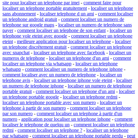
site pour localiser un telephone par imei
-
comment faire pour
localiser un telephone portable gratuitement
-
localiser un telephone
sans abonnement
-
localiser telephone d un ami
-
comment localiser
un telephone android gratuit
-
comment localiser un numero de
telephone sur google maps
-
localiser un numero de telephone sans
payer
-
comment localiser un telephone de son enfant
-
localiser un
telephone vole eteint avec google
-
comment localiser un telephone
eteint
-
meilleure application pour localiser un telephone
-
localiser
un telephone discrètement gratuit
-
comment localiser un telephone
avec snapchat
-
localiser un telephone avec facebook
-
localiser un
numeros de telephone
-
localiser un telephone d'un ami
-
comment
localiser un telephone via whatsapp
-
localiser un telephone
whatsapp
-
comment localiser un numero de telephone iphone
-
comment localiser avec un numero de telephone
-
localiser un
telephone avis
-
localiser un telephone iphone vole eteint
-
localiser
un numero de telephone iphone
-
localiser un numero de telephone
portable gratuit
-
comment localiser un telephone d'un ami
-
localiser
un telephone portable google
-
localiser un telephone redmi
-
localiser un telephone portable avec son numero
-
localiser un
telephone à partir de son numero
-
comment localiser un telephone
par son numero
-
comment localiser un telephone à partir d'un
numero
-
application pour localiser un telephone iphone
-
comment
localiser le telephone de quelqu un
-
comment localiser un telephone
redmi
-
comment localiser un telephone ?
-
localiser un telephone
par whatsapp
-
comment localiser un telephone portable perdu
-
peut