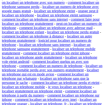
on localiser un telephone avec son numero
-
comment localiser un
telephone samsung perdu
-
localiser un numero de telephone avec
google maps gratuit
-
localiser un telephone eteint
-
orange peut il
localiser un telephone
-
localiser un telephone eteint samsung
-
comment localiser un telephone sans internet
-
comment faire pour
localiser un telephone gratuitement
-
peut-on localiser un numero de
telephone
-
comment localiser un telephone avec adresse mail
-
localiser un telephone enfant
-
localiser un telephone perdu gratuit
-
comment localiser un telephone à distance
-
localiser un autre
telephone gratuitement
-
logiciel pour localiser un numero de
telephone
-
localiser un telephone sans internet
-
localiser un
telephone samsung gratuitement
-
localiser un telephone mobile
gratuitement
-
comment localiser un telephone eteint iphone
-
localiser un telephone apple gratuitement
-
localiser un telephone
vole eteint android
-
comment localiser quelqu un avec son
telephone
-
comment localiser un numero de telephone
-
localiser un
telephone portable perdu avec son numero gratuitement
-
localiser
un telephone qui est en mode avion
-
comment localiser un
telephone par whatsapp
-
localiser un telephone sans que la
personne le sache
-
comment localiser un telephone perdu et eteint
-
localiser un telephone mobile
-
je veux localiser un telephone
-
localiser gratuitement un telephone eteint
-
comment localiser un
telephone à partir du numero
-
comment localiser un telephone sur
iphone
-
comment localiser un telephone avec imei
-
localiser un
telephone orange
-
localiser un telephone. fr
-
localiser un telephone