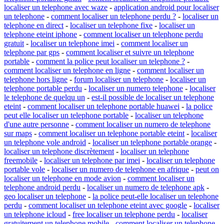
localiser un telephone avec waze
-
application android pour localiser
un telephone
-
comment localiser un telephone perdu ?
-
localiser un
telephone en direct
-
localiser un telephone fixe
-
localiser un
telephone eteint iphone
-
comment localiser un telephone perdu
gratuit
-
localiser un telephone imei
-
comment localiser un
telephone par gps
-
comment localiser et suivre un telephone
portable
-
comment la police peut localiser un telephone ?
-
comment localiser un telephone en ligne
-
comment localiser un
telephone hors ligne
-
forum localiser un telephone
-
localiser un
telephone portable perdu
-
localiser un numero telephone
-
localiser
le telephone de quelqu un
-
est-il possible de localiser un telephone
eteint
-
comment localiser un telephone portable huawei
-
la police
peut elle localiser un telephone portable
-
localiser un telephone
d'une autre personne
-
comment localiser un numero de telephone
sur maps
-
comment localiser un telephone portable eteint
-
localiser
un telephone vole android
-
localiser un telephone portable orange
-
localiser un telephone discrètement
-
localiser un telephone
freemobile
-
localiser un telephone par imei
-
localiser un telephone
portable vole
-
localiser un numero de telephone en afrique
-
peut on
localiser un telephone en mode avion
-
comment localiser un
telephone android perdu
-
localiser un numero de telephone apk
-
geo localiser un telephone
-
la police peut-elle localiser un telephone
perdu
-
comment localiser un telephone eteint avec google
-
localiser
un telephone icloud
-
free localiser un telephone perdu
-
localiser
gratuitement un telephone mobile
-
comment localiser un telephone