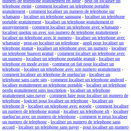
numero de telephone gratuitement en ligne
-
peut on localiser un
telephone eteint
-
comment localiser un telephone portable
gratuitement
-
comment localiser un numero de telephone sur
whatsapp
-
localiser un telephone samsung
-
localiser un telephone
portable gratuitement
-
localiser un telephone gratuitement et
anonymement
-
comment localiser un telephone avec whatsapp
-
localiser quelqu un avec son numero de telephone gratuitement
-
localiser un telephone avec le numero
-
localiser un telephone avec
whatsapp
-
peut-on localiser un telephone
-
appli pour localiser un
telephone gratuit
-
localiser un telephone avec un numero
-
localiser
un telephone huawei gratuit
-
comment localiser un telephone avec
un numero
-
localiser un telephone portable gratuit
-
localiser un
telephone en mode avion
-
comment on fait pour localiser un
telephone
-
localiser un telephone avec son numero gratuitement
-
comment localiser un telephone de quelqu'un
-
localiser un
telephone sans carte sim
-
comment localiser un telephone android
-
localiser gratuitement un telephone portable
-
localiser un telephone
perdu gratuitement sans inscription
-
localiser un telephone
gratuitement sans payer
-
comment faire pour localiser un numero de
telephone
-
logiciel pour localiser un telephone
-
localiser un
telephone fr
-
localiser un telephone avec google
-
comment localiser
un numero de telephone gratuit
-
localiser un telephone sfr
-
localiser
quelqu'un avec un numero de telephone
-
comment je peux localiser
un numero de telephone
-
localiser un numero de telephone sans
accord
-
localiser un telephone sans payer
-
pour localiser un numero