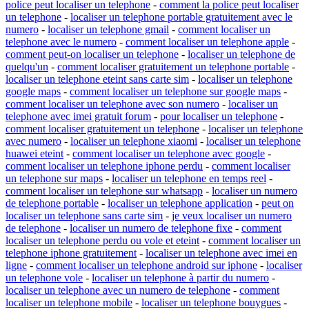
police peut localiser un telephone
-
comment la police peut localiser
un telephone
-
localiser un telephone portable gratuitement avec le
numero
-
localiser un telephone gmail
-
comment localiser un
telephone avec le numero
-
comment localiser un telephone apple
-
comment peut-on localiser un telephone
-
localiser un telephone de
quelqu'un
-
comment localiser gratuitement un telephone portable
-
localiser un telephone eteint sans carte sim
-
localiser un telephone
google maps
-
comment localiser un telephone sur google maps
-
comment localiser un telephone avec son numero
-
localiser un
telephone avec imei gratuit forum
-
pour localiser un telephone
-
comment localiser gratuitement un telephone
-
localiser un telephone
avec numero
-
localiser un telephone xiaomi
-
localiser un telephone
huawei eteint
-
comment localiser un telephone avec google
-
comment localiser un telephone iphone perdu
-
comment localiser
un telephone sur maps
-
localiser un telephone en temps reel
-
comment localiser un telephone sur whatsapp
-
localiser un numero
de telephone portable
-
localiser un telephone application
-
peut on
localiser un telephone sans carte sim
-
je veux localiser un numero
de telephone
-
localiser un numero de telephone fixe
-
comment
localiser un telephone perdu ou vole et eteint
-
comment localiser un
telephone iphone gratuitement
-
localiser un telephone avec imei en
ligne
-
comment localiser un telephone android sur iphone
-
localiser
un telephone vole
-
localiser un telephone à partir du numero
-
localiser un telephone avec un numero de telephone
-
comment
localiser un telephone mobile
-
localiser un telephone bouygues
-