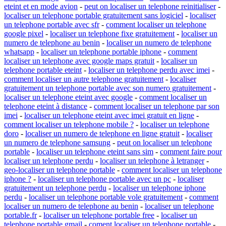
eteint et en mode avion
-
peut on localiser un telephone reinitialiser
-
localiser un telephone portable gratuitement sans logiciel
-
localiser
un telephone portable avec sfr
-
comment localiser un telephone
google pixel
-
localiser un telephone fixe gratuitement
-
localiser un
numero de telephone au benin
-
localiser un numero de telephone
whatsapp
-
localiser un telephone portable iphone
-
comment
localiser un telephone avec google maps gratuit
-
localiser un
telephone portable eteint
-
localiser un telephone perdu avec imei
-
comment localiser un autre telephone gratuitement
-
localiser
gratuitement un telephone portable avec son numero gratuitement
-
localiser un telephone eteint avec google
-
comment localiser un
telephone eteint à distance
-
comment localiser un telephone par son
imei
-
localiser un telephone eteint avec imei gratuit en ligne
-
comment localiser un telephone mobile ?
-
localiser un telephone
doro
-
localiser un numero de telephone en ligne gratuit
-
localiser
un numero de telephone samsung
-
peut on localiser un telephone
portable
-
localiser un telephone eteint sans sim
-
comment faire pour
localiser un telephone perdu
-
localiser un telephone à letranger
-
geo-localiser un telephone portable
-
comment localiser un telephone
iphone ?
-
localiser un telephone portable avec un pc
-
localiser
gratuitement un telephone perdu
-
localiser un telephone iphone
perdu
-
localiser un telephone portable vole gratuitement
-
comment
localiser un numero de telephone au benin
-
localiser un telephone
portable.fr
-
localiser un telephone portable free
-
localiser un
telephone portable gmail
-
coment localiser un telephone portable
-