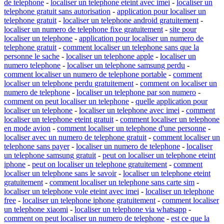
de telephone
-
localiser un telephone eteint avec imei
-
localiser un
telephone gratuit sans autorisation
-
application pour localiser un
telephone gratuit
-
localiser un telephone android gratuitement
-
localiser un numero de telephone fixe gratuitement
-
site pour
localiser un telephone
-
application pour localiser un numero de
telephone gratuit
-
comment localiser un telephone sans que la
personne le sache
-
localiser un telephone apple
-
localiser un
numero telephone
-
localiser un telephone samsung perdu
-
comment localiser un numero de telephone portable
-
comment
localiser un telephone perdu gratuitement
-
comment on localiser un
numero de telephone
-
localiser un telephone par son numero
-
comment on peut localiser un telephone
-
quelle application pour
localiser un telephone
-
localiser un telephone avec imei
-
comment
localiser un telephone eteint gratuit
-
comment localiser un telephone
en mode avion
-
comment localiser un telephone d'une personne
-
localiser avec un numero de telephone gratuit
-
comment localiser un
telephone sans payer
-
localiser un numero de telephone
-
localiser
un telephone samsung gratuit
-
peut on localiser un telephone eteint
iphone
-
peut on localiser un telephone gratuitement
-
comment
localiser un telephone sans le savoir
-
localiser un telephone eteint
gratuitement
-
comment localiser un telephone sans carte sim
-
localiser un telephone vole eteint avec imei
-
localiser un telephone
free
-
localiser un telephone iphone gratuitement
-
comment localiser
un telephone xiaomi
-
localiser un telephone via whatsapp
-
comment on peut localiser un numero de telephone
-
est ce que la