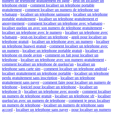
numero de telephone gratuitement en ligne
-
peut on localiser un
telephone eteint
-
comment localiser un telephone portable
gratuitement
-
comment localiser un numero de telephone sur
whatsapp
-
localiser un telephone samsung
-
localiser un telephone
portable gratuitement
-
localiser un telephone gratuitement et
anonymement
-
comment localiser un telephone avec whatsapp
-
localiser quelqu un avec son numero de telephone gratuitement
-
localiser un telephone avec le numero
-
localiser un telephone avec
whatsapp
-
peut-on localiser un telephone
-
appli pour localiser un
telephone gratuit
-
localiser un telephone avec un numero
-
localiser
un telephone huawei gratuit
-
comment localiser un telephone avec
un numero
-
localiser un telephone portable gratuit
-
localiser un
telephone en mode avion
-
comment on fait pour localiser un
telephone
-
localiser un telephone avec son numero gratuitement
-
comment localiser un telephone de quelqu'un
-
localiser un
telephone sans carte sim
-
comment localiser un telephone android
-
localiser gratuitement un telephone portable
-
localiser un telephone
perdu gratuitement sans inscription
-
localiser un telephone
gratuitement sans payer
-
comment faire pour localiser un numero de
telephone
-
logiciel pour localiser un telephone
-
localiser un
telephone fr
-
localiser un telephone avec google
-
comment localiser
un numero de telephone gratuit
-
localiser un telephone sfr
-
localiser
quelqu'un avec un numero de telephone
-
comment je peux localiser
un numero de telephone
-
localiser un numero de telephone sans
accord
-
localiser un telephone sans payer
-
pour localiser un numero