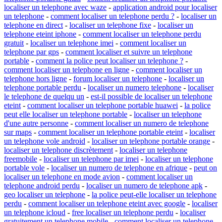
localiser un telephone avec waze
-
application android pour localiser
un telephone
-
comment localiser un telephone perdu ?
-
localiser un
telephone en direct
-
localiser un telephone fixe
-
localiser un
telephone eteint iphone
-
comment localiser un telephone perdu
gratuit
-
localiser un telephone imei
-
comment localiser un
telephone par gps
-
comment localiser et suivre un telephone
portable
-
comment la police peut localiser un telephone ?
-
comment localiser un telephone en ligne
-
comment localiser un
telephone hors ligne
-
forum localiser un telephone
-
localiser un
telephone portable perdu
-
localiser un numero telephone
-
localiser
le telephone de quelqu un
-
est-il possible de localiser un telephone
eteint
-
comment localiser un telephone portable huawei
-
la police
peut elle localiser un telephone portable
-
localiser un telephone
d'une autre personne
-
comment localiser un numero de telephone
sur maps
-
comment localiser un telephone portable eteint
-
localiser
un telephone vole android
-
localiser un telephone portable orange
-
localiser un telephone discrètement
-
localiser un telephone
freemobile
-
localiser un telephone par imei
-
localiser un telephone
portable vole
-
localiser un numero de telephone en afrique
-
peut on
localiser un telephone en mode avion
-
comment localiser un
telephone android perdu
-
localiser un numero de telephone apk
-
geo localiser un telephone
-
la police peut-elle localiser un telephone
perdu
-
comment localiser un telephone eteint avec google
-
localiser
un telephone icloud
-
free localiser un telephone perdu
-
localiser
gratuitement un telephone mobile
-
comment localiser un telephone