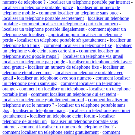
numero de telephone ?
-
localiser un telephone portable par internet
-
localiser un telephone portable police
-
localiser un numero de
telephone mobile
-
comment localiser un telephone sans puce
-
localiser un telephone portable secretement
-
localiser un telephone
protable
-
comment localiser un telephone a partir du numero
-
localiser un telephone portable illegalement
-
comment ajouter un
telephone sur localiser
-
application pour localiser un telephone
perdu
-
localiser un telephone portable sfr gratuitement
-
localiser un
telephone kali linux
-
comment localiser un telephone fixe
-
localiser
un telephone vole eteint sans carte sim
-
comment localiser un
telephone avec google maps ?
-
localiser un telephone via gmail
-
localiser un telephone par google
-
localiser un telephone eteint avec
imei gratuit
-
localiser un numero de telephone fixe
-
localiser un
telephone eteint avec imei
-
localiser un telephone portable avec
gmail
-
localiser un telephone avec son numero
-
comment localiser
un telephone perdu samsung
-
comment localiser un telephone
orange
-
comment on localiser un telephone
-
localiser un telephone
portable imei
-
comment localiser un telephone qui est eteint
-
localiser un telephone gratuitement android
-
comment localiser un
telephone avec le numero ?
-
localiser un telephone portable sans
gps
-
localiser un telephone maps
-
localiser un telephone avec imei
gratuitement
-
localiser un telephone eteint forum
-
localiser
telephone de quelqu un
-
localiser un telephone portable sans
internet
-
comment localiser un numero de telephone fixe ?
-
comment localiser un telephone eteint gratuitement
-
comment