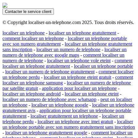
Contacter le service client
© Copyright localiser-un-telephone.com 2025. Tous droits réservés.
localiser un telephone
-
localiser un telephone gratuitement
-
comment localiser un telephone
-
localiser un telephone portable
avec son numero gratuitement
-
localiser un telephone gratuitement
sans inscription
-
localiser un numero de telephone
-
localiser un
numero de telephone avec google maps
-
comment localiser un
numero de telephone
-
localiser un telephone vole eteint
-
comment
localiser un telephone gratuitement
-
localiser un telephone portable
-
localiser un numero de telephone gratuitement
-
comment localiser
un telephone perdu
-
localiser un telephone eteint gratuit
-
comment
localiser un telephone samsung
-
localiser un numero de telephone
par satellite gratuit
-
application pour localiser un telephone
-
localiser un telephone android
-
localiser un telephone eteint
-
localiser un numero de telephone avec whatsapp
-
peut on localiser
un telephone
-
localiser un telephone google
-
localiser un telephone
gratuitement avis
-
application pour localiser un telephone portable
gratuitement
-
localiser gratuitement un telephone
-
localiser un
telephone perdu
-
localiser un telephone avec imei gratuit
-
localiser
un telephone portable avec son numero gratuitement sans inscription
-
localiser un telephone gratuitement google
-
comment localiser un