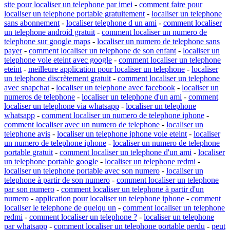
site pour localiser un telephone par imei
-
comment faire pour
localiser un telephone portable gratuitement
-
localiser un telephone
sans abonnement
-
localiser telephone d un ami
-
comment localiser
un telephone android gratuit
-
comment localiser un numero de
telephone sur google maps
-
localiser un numero de telephone sans
payer
-
comment localiser un telephone de son enfant
-
localiser un
telephone vole eteint avec google
-
comment localiser un telephone
eteint
-
meilleure application pour localiser un telephone
-
localiser
un telephone discrètement gratuit
-
comment localiser un telephone
avec snapchat
-
localiser un telephone avec facebook
-
localiser un
numeros de telephone
-
localiser un telephone d'un ami
-
comment
localiser un telephone via whatsapp
-
localiser un telephone
whatsapp
-
comment localiser un numero de telephone iphone
-
comment localiser avec un numero de telephone
-
localiser un
telephone avis
-
localiser un telephone iphone vole eteint
-
localiser
un numero de telephone iphone
-
localiser un numero de telephone
portable gratuit
-
comment localiser un telephone d'un ami
-
localiser
un telephone portable google
-
localiser un telephone redmi
-
localiser un telephone portable avec son numero
-
localiser un
telephone à partir de son numero
-
comment localiser un telephone
par son numero
-
comment localiser un telephone à partir d'un
numero
-
application pour localiser un telephone iphone
-
comment
localiser le telephone de quelqu un
-
comment localiser un telephone
redmi
-
comment localiser un telephone ?
-
localiser un telephone
par whatsapp
-
comment localiser un telephone portable perdu
-
peut