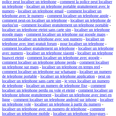
police peut localiser un telephone
-
comment la police peut localiser
un telephone
-
localiser un telephone portable gratuitement avec le
numero
-
localiser un telephone gmail
-
comment localiser un
telephone avec le numero
-
comment localiser un telephone apple
-
comment peut-on localiser un telephone
-
localiser un telephone de
quelqu'un
-
comment localiser gratuitement un telephone portable
-
localiser un telephone eteint sans carte sim
-
localiser un telephone
google maps
-
comment localiser un telephone sur google maps
-
comment localiser un telephone avec son numero
-
localiser un
telephone avec imei gratuit forum
-
pour localiser un telephone
-
comment localiser gratuitement un telephone
-
localiser un telephone
avec numero
-
localiser un telephone xiaomi
-
localiser un telephone
huawei eteint
-
comment localiser un telephone avec google
-
comment localiser un telephone iphone perdu
-
comment localiser
un telephone sur maps
-
localiser un telephone en temps reel
-
comment localiser un telephone sur whatsapp
-
localiser un numero
de telephone portable
-
localiser un telephone application
-
peut on
localiser un telephone sans carte sim
-
je veux localiser un numero
de telephone
-
localiser un numero de telephone fixe
-
comment
localiser un telephone perdu ou vole et eteint
-
comment localiser un
telephone iphone gratuitement
-
localiser un telephone avec imei en
ligne
-
comment localiser un telephone android sur iphone
-
localiser
un telephone vole
-
localiser un telephone à partir du numero
-
localiser un telephone avec un numero de telephone
-
comment
localiser un telephone mobile
-
localiser un telephone bouygues
-