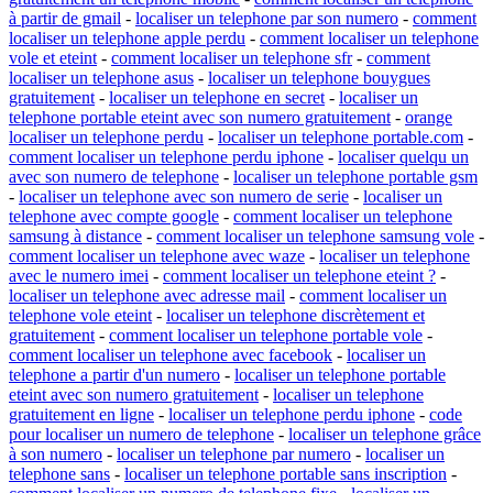
à partir de gmail
-
localiser un telephone par son numero
-
comment
localiser un telephone apple perdu
-
comment localiser un telephone
vole et eteint
-
comment localiser un telephone sfr
-
comment
localiser un telephone asus
-
localiser un telephone bouygues
gratuitement
-
localiser un telephone en secret
-
localiser un
telephone portable eteint avec son numero gratuitement
-
orange
localiser un telephone perdu
-
localiser un telephone portable.com
-
comment localiser un telephone perdu iphone
-
localiser quelqu un
avec son numero de telephone
-
localiser un telephone portable gsm
-
localiser un telephone avec son numero de serie
-
localiser un
telephone avec compte google
-
comment localiser un telephone
samsung à distance
-
comment localiser un telephone samsung vole
-
comment localiser un telephone avec waze
-
localiser un telephone
avec le numero imei
-
comment localiser un telephone eteint ?
-
localiser un telephone avec adresse mail
-
comment localiser un
telephone vole eteint
-
localiser un telephone discrètement et
gratuitement
-
comment localiser un telephone portable vole
-
comment localiser un telephone avec facebook
-
localiser un
telephone a partir d'un numero
-
localiser un telephone portable
eteint avec son numero gratuitement
-
localiser un telephone
gratuitement en ligne
-
localiser un telephone perdu iphone
-
code
pour localiser un numero de telephone
-
localiser un telephone grâce
à son numero
-
localiser un telephone par numero
-
localiser un
telephone sans
-
localiser un telephone portable sans inscription
-