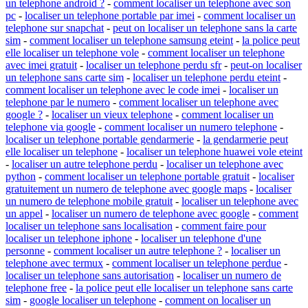
un telephone android ?
-
comment localiser un telephone avec son
pc
-
localiser un telephone portable par imei
-
comment localiser un
telephone sur snapchat
-
peut on localiser un telephone sans la carte
sim
-
comment localiser un telephone samsung eteint
-
la police peut
elle localiser un telephone vole
-
comment localiser un telephone
avec imei gratuit
-
localiser un telephone perdu sfr
-
peut-on localiser
un telephone sans carte sim
-
localiser un telephone perdu eteint
-
comment localiser un telephone avec le code imei
-
localiser un
telephone par le numero
-
comment localiser un telephone avec
google ?
-
localiser un vieux telephone
-
comment localiser un
telephone via google
-
comment localiser un numero telephone
-
localiser un telephone portable gendarmerie
-
la gendarmerie peut
elle localiser un telephone
-
localiser un telephone huawei vole eteint
-
localiser un autre telephone perdu
-
localiser un telephone avec
python
-
comment localiser un telephone portable gratuit
-
localiser
gratuitement un numero de telephone avec google maps
-
localiser
un numero de telephone mobile gratuit
-
localiser un telephone avec
un appel
-
localiser un numero de telephone avec google
-
comment
localiser un telephone sans localisation
-
comment faire pour
localiser un telephone iphone
-
localiser un telephone d'une
personne
-
comment localiser un autre telephone ?
-
localiser un
telephone avec termux
-
comment localiser un telephone perdue
-
localiser un telephone sans autorisation
-
localiser un numero de
telephone free
-
la police peut elle localiser un telephone sans carte
sim
-
google localiser un telephone
-
comment on localiser un