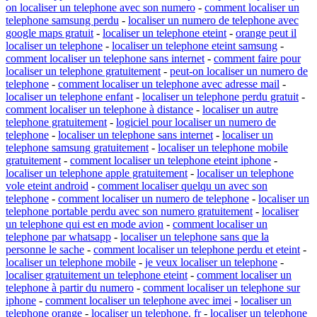
on localiser un telephone avec son numero
-
comment localiser un
telephone samsung perdu
-
localiser un numero de telephone avec
google maps gratuit
-
localiser un telephone eteint
-
orange peut il
localiser un telephone
-
localiser un telephone eteint samsung
-
comment localiser un telephone sans internet
-
comment faire pour
localiser un telephone gratuitement
-
peut-on localiser un numero de
telephone
-
comment localiser un telephone avec adresse mail
-
localiser un telephone enfant
-
localiser un telephone perdu gratuit
-
comment localiser un telephone à distance
-
localiser un autre
telephone gratuitement
-
logiciel pour localiser un numero de
telephone
-
localiser un telephone sans internet
-
localiser un
telephone samsung gratuitement
-
localiser un telephone mobile
gratuitement
-
comment localiser un telephone eteint iphone
-
localiser un telephone apple gratuitement
-
localiser un telephone
vole eteint android
-
comment localiser quelqu un avec son
telephone
-
comment localiser un numero de telephone
-
localiser un
telephone portable perdu avec son numero gratuitement
-
localiser
un telephone qui est en mode avion
-
comment localiser un
telephone par whatsapp
-
localiser un telephone sans que la
personne le sache
-
comment localiser un telephone perdu et eteint
-
localiser un telephone mobile
-
je veux localiser un telephone
-
localiser gratuitement un telephone eteint
-
comment localiser un
telephone à partir du numero
-
comment localiser un telephone sur
iphone
-
comment localiser un telephone avec imei
-
localiser un
telephone orange
-
localiser un telephone. fr
-
localiser un telephone