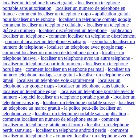
localiser un telephone huawei gratuit
-
localiser un telephone
portable sans autorisation
-
localiser un numero de telephone en
france
-
comment localiser un telephone oppo
-
application gratuit
pour localiser un telephone
-
localiser un telephone compte google
-
comment localiser un telephone cellulaire
-
localiser un telephone
grâce au numero
-
localiser discrètement un telephone
-
application
localiser un telephone
-
comment localiser un telephone discrètement
-
comment localiser un telephone whatsapp
-
je voudrais localiser un
numero de telephone
-
localiser un telephone avec google map
-
comment localiser un numero de telephone perdu
-
localiser un
telephone huawei
-
localiser un telephone avec un autre telephone
-
localiser un telephone a partir du numero
-
localiser un telephone
hors ligne
-
comment localiser un telephone par mail
-
localiser un
numero telephone madagascar gratuit
-
localiser un telephone avec
gmail
-
localiser un telephone vole gratuitement
-
localiser un
telephone sur google maps
-
localiser un telephone sans batterie
-
localiser un telephone egare
-
localiser un telephone portable avec le
numero
-
logiciel localiser un telephone portable gratuit
-
localiser un
telephone sans gps
-
localiser un telephone portable suisse
-
localiser
un telephone au maroc gratuit
-
la police peut-elle localiser un
telephone vole
-
localiser un telephone portable sans application
-
comment localiser un numero de telephone eteint
-
comment
localiser un telephone gratuitement forum
-
localiser un telephone
perdu samsung
-
localiser un telephone android perdu
-
comment
localiser un telephone htc
-
comment localiser un telephone avec un