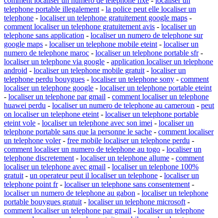
comment localiser un numero de telephone fixe
-
localiser un
telephone portable illegalement
-
la police peut elle localiser un
telephone
-
localiser un telephone gratuitement google maps
-
comment localiser un telephone gratuitement avis
-
localiser un
telephone sans application
-
localiser un numero de telephone sur
google maps
-
localiser un telephone mobile eteint
-
localiser un
numero de telephone maroc
-
localiser un telephone portable sfr
-
localiser un telephone via google
-
application localiser un telephone
android
-
localiser un telephone mobile gratuit
-
localiser un
telephone perdu bouygues
-
localiser un telephone sony
-
comment
localiser un telephone google
-
localiser un telephone portable eteint
-
localiser un telephone par gmail
-
comment localiser un telephone
huawei perdu
-
localiser un numero de telephone au cameroun
-
peut
on localiser un telephone eteint
-
localiser un telephone portable
eteint vole
-
localiser un telephone avec son imei
-
localiser un
telephone portable sans que la personne le sache
-
comment localiser
un telephone voler
-
free mobile localiser un telephone perdu
-
comment localiser un numero de telephone au togo
-
localiser un
telephone discretement
-
localiser un telephone allume
-
comment
localiser un telephone avec gmail
-
localiser un telephone 100%
gratuit
-
un operateur peut il localiser un telephone
-
localiser un
telephone point fr
-
localiser un telephone sans consentement
-
localiser un numero de telephone au gabon
-
localiser un telephone
portable bouygues gratuit
-
localiser un telephone microsoft
-
comment localiser un telephone par gmail
-
localiser un telephone