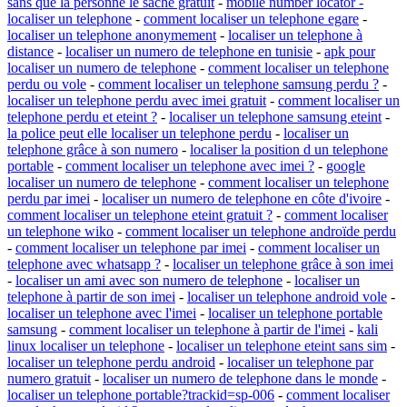
sans que la personne le sache gratuit
-
mobile number locator -
localiser un telephone
-
comment localiser un telephone egare
-
localiser un telephone anonymement
-
localiser un telephone à
distance
-
localiser un numero de telephone en tunisie
-
apk pour
localiser un numero de telephone
-
comment localiser un telephone
perdu ou vole
-
comment localiser un telephone samsung perdu ?
-
localiser un telephone perdu avec imei gratuit
-
comment localiser un
telephone perdu et eteint ?
-
localiser un telephone samsung eteint
-
la police peut elle localiser un telephone perdu
-
localiser un
telephone grâce à son numero
-
localiser la position d un telephone
portable
-
comment localiser un telephone avec imei ?
-
google
localiser un numero de telephone
-
comment localiser un telephone
perdu par imei
-
localiser un numero de telephone en côte d'ivoire
-
comment localiser un telephone eteint gratuit ?
-
comment localiser
un telephone wiko
-
comment localiser un telephone androïde perdu
-
comment localiser un telephone par imei
-
comment localiser un
telephone avec whatsapp ?
-
localiser un telephone grâce à son imei
-
localiser un ami avec son numero de telephone
-
localiser un
telephone à partir de son imei
-
localiser un telephone android vole
-
localiser un telephone avec l'imei
-
localiser un telephone portable
samsung
-
comment localiser un telephone à partir de l'imei
-
kali
linux localiser un telephone
-
localiser un telephone eteint sans sim
-
localiser un telephone perdu android
-
localiser un telephone par
numero gratuit
-
localiser un numero de telephone dans le monde
-
localiser un telephone portable?trackid=sp-006
-
comment localiser