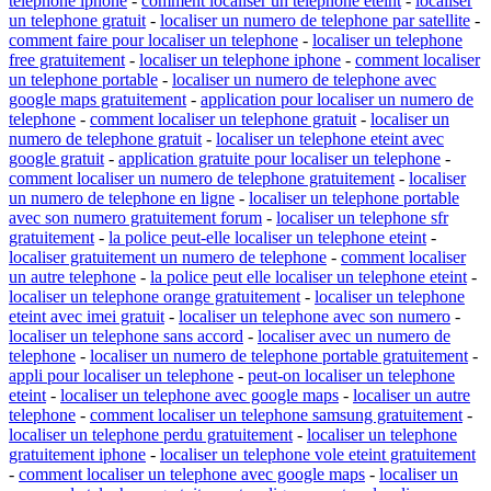
telephone iphone
-
comment localiser un telephone eteint
-
localiser
un telephone gratuit
-
localiser un numero de telephone par satellite
-
comment faire pour localiser un telephone
-
localiser un telephone
free gratuitement
-
localiser un telephone iphone
-
comment localiser
un telephone portable
-
localiser un numero de telephone avec
google maps gratuitement
-
application pour localiser un numero de
telephone
-
comment localiser un telephone gratuit
-
localiser un
numero de telephone gratuit
-
localiser un telephone eteint avec
google gratuit
-
application gratuite pour localiser un telephone
-
comment localiser un numero de telephone gratuitement
-
localiser
un numero de telephone en ligne
-
localiser un telephone portable
avec son numero gratuitement forum
-
localiser un telephone sfr
gratuitement
-
la police peut-elle localiser un telephone eteint
-
localiser gratuitement un numero de telephone
-
comment localiser
un autre telephone
-
la police peut elle localiser un telephone eteint
-
localiser un telephone orange gratuitement
-
localiser un telephone
eteint avec imei gratuit
-
localiser un telephone avec son numero
-
localiser un telephone sans accord
-
localiser avec un numero de
telephone
-
localiser un numero de telephone portable gratuitement
-
appli pour localiser un telephone
-
peut-on localiser un telephone
eteint
-
localiser un telephone avec google maps
-
localiser un autre
telephone
-
comment localiser un telephone samsung gratuitement
-
localiser un telephone perdu gratuitement
-
localiser un telephone
gratuitement iphone
-
localiser un telephone vole eteint gratuitement
-
comment localiser un telephone avec google maps
-
localiser un