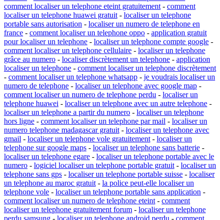
comment localiser un telephone eteint gratuitement
-
comment
localiser un telephone huawei gratuit
-
localiser un telephone
portable sans autorisation
-
localiser un numero de telephone en
france
-
comment localiser un telephone oppo
-
application gratuit
pour localiser un telephone
-
localiser un telephone compte google
-
comment localiser un telephone cellulaire
-
localiser un telephone
grâce au numero
-
localiser discrètement un telephone
-
application
localiser un telephone
-
comment localiser un telephone discrètement
-
comment localiser un telephone whatsapp
-
je voudrais localiser un
numero de telephone
-
localiser un telephone avec google map
-
comment localiser un numero de telephone perdu
-
localiser un
telephone huawei
-
localiser un telephone avec un autre telephone
-
localiser un telephone a partir du numero
-
localiser un telephone
hors ligne
-
comment localiser un telephone par mail
-
localiser un
numero telephone madagascar gratuit
-
localiser un telephone avec
gmail
-
localiser un telephone vole gratuitement
-
localiser un
telephone sur google maps
-
localiser un telephone sans batterie
-
localiser un telephone egare
-
localiser un telephone portable avec le
numero
-
logiciel localiser un telephone portable gratuit
-
localiser un
telephone sans gps
-
localiser un telephone portable suisse
-
localiser
un telephone au maroc gratuit
-
la police peut-elle localiser un
telephone vole
-
localiser un telephone portable sans application
-
comment localiser un numero de telephone eteint
-
comment
localiser un telephone gratuitement forum
-
localiser un telephone
perdu samsung
-
localiser un telephone android perdu
-
comment