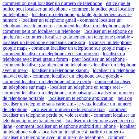
comment on peut localiser un numero de telephone
-
est ce que la
police peut localiser un telephone
-
comment la police peut localiser
un telephone
-
localiser un telephone portable gratuitement avec le
numero
-
localiser un telephone gmail
-
comment localiser un
telephone avec le numero
-
comment localiser un telephone apple
-
comment peut-on localiser un telephone
-
localiser un telephone de
quelqu'un
-
comment localiser gratuitement un telephone portable
-
localiser un telephone eteint sans carte sim
-
localiser un telephone
google maps
-
comment localiser un telephone sur google maps
-
comment localiser un telephone avec son numero
-
localiser un
telephone avec imei gratuit forum
-
pour localiser un telephone
-
comment localiser gratuitement un telephone
-
localiser un telephone
avec numero
-
localiser un telephone xiaomi
-
localiser un telephone
huawei eteint
-
comment localiser un telephone avec google
-
comment localiser un telephone iphone perdu
-
comment localiser
un telephone sur maps
-
localiser un telephone en temps reel
-
comment localiser un telephone sur whatsapp
-
localiser un numero
de telephone portable
-
localiser un telephone application
-
peut on
localiser un telephone sans carte sim
-
je veux localiser un numero
de telephone
-
localiser un numero de telephone fixe
-
comment
localiser un telephone perdu ou vole et eteint
-
comment localiser un
telephone iphone gratuitement
-
localiser un telephone avec imei en
ligne
-
comment localiser un telephone android sur iphone
-
localiser
un telephone vole
-
localiser un telephone à partir du numero
-
localiser un telephone avec un numero de telephone
-
comment