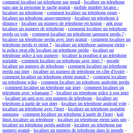
comment localiser un telephone par gmail
-
localiser un telephone
sans que la personne le sache gratuit
-
mobile number locator -
localiser un telephone
-
comment localiser un telephone egare
-
localiser un telephone anonymement
-
localiser un telephone à
distance
-
localiser un numero de telephone en tunisie
-
apk pour
localiser un numero de telephone
-
comment localiser un telephone
perdu ou vole
-
comment localiser un telephone samsung perdu ?
-
localiser un telephone perdu avec imei gratuit
-
comment localiser un
telephone perdu et eteint ?
-
localiser un telephone samsung eteint
-
la police peut elle localiser un telephone perdu
-
localiser un
telephone grâce à son numero
-
localiser la position d un telephone
portable
-
comment localiser un telephone avec imei ?
-
google
localiser un numero de telephone
-
comment localiser un telephone
perdu par imei
-
localiser un numero de telephone en côte d'ivoire
-
comment localiser un telephone eteint gratuit ?
-
comment localiser
un telephone wiko
-
comment localiser un telephone androïde perdu
-
comment localiser un telephone par imei
-
comment localiser un
telephone avec whatsapp ?
-
localiser un telephone grâce à son imei
-
localiser un ami avec son numero de telephone
-
localiser un
telephone à partir de son imei
-
localiser un telephone android vole
-
localiser un telephone avec l'imei
-
localiser un telephone portable
samsung
-
comment localiser un telephone à partir de l'imei
-
kali
linux localiser un telephone
-
localiser un telephone eteint sans sim
-
localiser un telephone perdu android
-
localiser un telephone par
numero gratuit
-
localiser un numero de telephone dans le monde
-