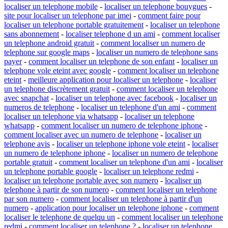
localiser un telephone mobile
-
localiser un telephone bouygues
-
site pour localiser un telephone par imei
-
comment faire pour
localiser un telephone portable gratuitement
-
localiser un telephone
sans abonnement
-
localiser telephone d un ami
-
comment localiser
un telephone android gratuit
-
comment localiser un numero de
telephone sur google maps
-
localiser un numero de telephone sans
payer
-
comment localiser un telephone de son enfant
-
localiser un
telephone vole eteint avec google
-
comment localiser un telephone
eteint
-
meilleure application pour localiser un telephone
-
localiser
un telephone discrètement gratuit
-
comment localiser un telephone
avec snapchat
-
localiser un telephone avec facebook
-
localiser un
numeros de telephone
-
localiser un telephone d'un ami
-
comment
localiser un telephone via whatsapp
-
localiser un telephone
whatsapp
-
comment localiser un numero de telephone iphone
-
comment localiser avec un numero de telephone
-
localiser un
telephone avis
-
localiser un telephone iphone vole eteint
-
localiser
un numero de telephone iphone
-
localiser un numero de telephone
portable gratuit
-
comment localiser un telephone d'un ami
-
localiser
un telephone portable google
-
localiser un telephone redmi
-
localiser un telephone portable avec son numero
-
localiser un
telephone à partir de son numero
-
comment localiser un telephone
par son numero
-
comment localiser un telephone à partir d'un
numero
-
application pour localiser un telephone iphone
-
comment
localiser le telephone de quelqu un
-
comment localiser un telephone
redmi
-
comment localiser un telephone ?
-
localiser un telephone