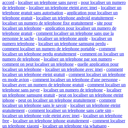
accord
-
localiser un telephone sans payer
-
pour localiser un numero
de telephone
-
localiser un telephone eteint avec imei
-
localiser un
telephone gratuit sans autorisation
-
application pour localiser un
telephone gratuit
-
localiser un telephone android gratuitement
-
localiser un numero de telephone fixe gratuitement
-
site pour
localiser un telephone
-
application pour localiser un numero de
telephone gratuit
-
comment localiser un telephone sans que la
personne le sache
-
localiser un telephone apple
-
localiser un
numero telephone
-
localiser un telephone samsung perdu
-
comment localiser un numero de telephone portable
-
comment
localiser un telephone perdu gratuitement
-
comment on localiser un
numero de telephone
-
localiser un telephone par son numero
-
comment on peut localiser un telephone
-
quelle application pour
localiser un telephone
-
localiser un telephone avec imei
-
comment
localiser un telephone eteint gratuit
-
comment localiser un telephone
en mode avion
-
comment localiser un telephone d'une personne
-
localiser avec un numero de telephone gratuit
-
comment localiser un
telephone sans payer
-
localiser un numero de telephone
-
localiser
un telephone samsung gratuit
-
peut on localiser un telephone eteint
iphone
-
peut on localiser un telephone gratuitement
-
comment
localiser un telephone sans le savoir
-
localiser un telephone eteint
gratuitement
-
comment localiser un telephone sans carte sim
-
localiser un telephone vole eteint avec imei
-
localiser un telephone
free
-
localiser un telephone iphone gratuitement
-
comment localiser
un telephone xiaomi
-
localiser un telephone via whatsapp
-