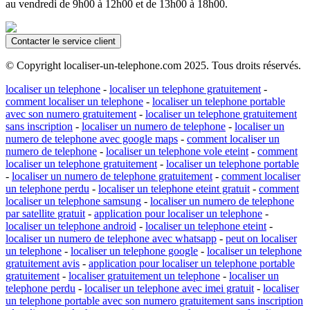
au vendredi de 9h00 à 12h00 et de 13h00 à 18h00.
Contacter le service client
© Copyright localiser-un-telephone.com 2025. Tous droits réservés.
localiser un telephone
-
localiser un telephone gratuitement
-
comment localiser un telephone
-
localiser un telephone portable
avec son numero gratuitement
-
localiser un telephone gratuitement
sans inscription
-
localiser un numero de telephone
-
localiser un
numero de telephone avec google maps
-
comment localiser un
numero de telephone
-
localiser un telephone vole eteint
-
comment
localiser un telephone gratuitement
-
localiser un telephone portable
-
localiser un numero de telephone gratuitement
-
comment localiser
un telephone perdu
-
localiser un telephone eteint gratuit
-
comment
localiser un telephone samsung
-
localiser un numero de telephone
par satellite gratuit
-
application pour localiser un telephone
-
localiser un telephone android
-
localiser un telephone eteint
-
localiser un numero de telephone avec whatsapp
-
peut on localiser
un telephone
-
localiser un telephone google
-
localiser un telephone
gratuitement avis
-
application pour localiser un telephone portable
gratuitement
-
localiser gratuitement un telephone
-
localiser un
telephone perdu
-
localiser un telephone avec imei gratuit
-
localiser
un telephone portable avec son numero gratuitement sans inscription