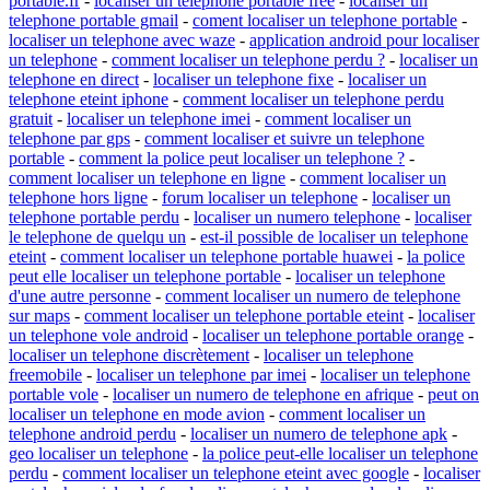
portable.fr
-
localiser un telephone portable free
-
localiser un
telephone portable gmail
-
coment localiser un telephone portable
-
localiser un telephone avec waze
-
application android pour localiser
un telephone
-
comment localiser un telephone perdu ?
-
localiser un
telephone en direct
-
localiser un telephone fixe
-
localiser un
telephone eteint iphone
-
comment localiser un telephone perdu
gratuit
-
localiser un telephone imei
-
comment localiser un
telephone par gps
-
comment localiser et suivre un telephone
portable
-
comment la police peut localiser un telephone ?
-
comment localiser un telephone en ligne
-
comment localiser un
telephone hors ligne
-
forum localiser un telephone
-
localiser un
telephone portable perdu
-
localiser un numero telephone
-
localiser
le telephone de quelqu un
-
est-il possible de localiser un telephone
eteint
-
comment localiser un telephone portable huawei
-
la police
peut elle localiser un telephone portable
-
localiser un telephone
d'une autre personne
-
comment localiser un numero de telephone
sur maps
-
comment localiser un telephone portable eteint
-
localiser
un telephone vole android
-
localiser un telephone portable orange
-
localiser un telephone discrètement
-
localiser un telephone
freemobile
-
localiser un telephone par imei
-
localiser un telephone
portable vole
-
localiser un numero de telephone en afrique
-
peut on
localiser un telephone en mode avion
-
comment localiser un
telephone android perdu
-
localiser un numero de telephone apk
-
geo localiser un telephone
-
la police peut-elle localiser un telephone
perdu
-
comment localiser un telephone eteint avec google
-
localiser