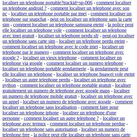
localiser un telephone portable?trackid=sp-006
-
comment localiser
un telephone android ?
-
comment localiser un telephone avec son
pc
-
localiser un telephone portable par imei
-
comment localiser un
telephone sur snapchat
-
peut on localiser un telephone sans la carte
sim
-
comment localiser un telephone samsung eteint
-
la police peut
elle localiser un telephone vole
-
comment localiser un telephone
avec imei gratuit
-
localiser un telephone perdu sfr
-
peut-on localiser
un telephone sans carte sim
-
localiser un telephone perdu eteint
-
comment localiser un telephone avec le code imei
-
localiser un
telephone par le numero
-
comment localiser un telephone avec
google ?
-
localiser un vieux telephone
-
comment localiser un
telephone via google
-
comment localiser un numero telephone
-
localiser un telephone portable gendarmerie
-
la gendarmerie peut
elle localiser un telephone
-
localiser un telephone huawei vole eteint
-
localiser un autre telephone perdu
-
localiser un telephone avec
python
-
comment localiser un telephone portable gratuit
-
localiser
gratuitement un numero de telephone avec google maps
-
localiser
un numero de telephone mobile gratuit
-
localiser un telephone avec
un appel
-
localiser un numero de telephone avec google
-
comment
localiser un telephone sans localisation
-
comment faire pour
localiser un telephone iphone
-
localiser un telephone d'une
personne
-
comment localiser un autre telephone ?
-
localiser un
telephone avec termux
-
comment localiser un telephone perdue
-
localiser un telephone sans autorisation
-
localiser un numero de
telephone free
-
la police peut elle localiser un telephone sans carte