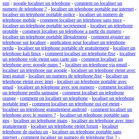
sim
-
google localiser un telephone
-
comment on localiser un
numero de telephone ?
-
localiser un telephone portable par internet
-
localiser un telephone portable police
-
localiser un numero de
telephone mobile
-
comment localiser un telephone sans puce
-
localiser un telephone portable secretement
-
localiser un telephone
protable
-
comment localiser un telephone a partir du numero
-
localiser un telephone portable illegalement
-
comment ajouter un
telephone sur localiser
-
application pour localiser un telephone
perdu
-
localiser un telephone portable sfr gratuitement
-
localiser un
telephone kali linux
-
comment localiser un telephone fixe
-
localiser
un telephone vole eteint sans carte sim
-
comment localiser un
telephone avec google maps ?
-
localiser un telephone via gmail
-
localiser un telephone par google
-
localiser un telephone eteint avec
imei gratuit
-
localiser un numero de telephone fixe
-
localiser un
telephone eteint avec imei
-
localiser un telephone portable avec
gmail
-
localiser un telephone avec son numero
-
comment localiser
un telephone perdu samsung
-
comment localiser un telephone
orange
-
comment on localiser un telephone
-
localiser un telephone
portable imei
-
comment localiser un telephone qui est eteint
-
localiser un telephone gratuitement android
-
comment localiser un
telephone avec le numero ?
-
localiser un telephone portable sans
gps
-
localiser un telephone maps
-
localiser un telephone avec imei
gratuitement
-
localiser un telephone eteint forum
-
localiser
telephone de quelqu un
-
localiser un telephone portable sans
internet
-
comment localiser un numero de telephone fixe ?
-