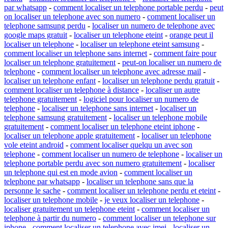
par whatsapp
-
comment localiser un telephone portable perdu
-
peut
on localiser un telephone avec son numero
-
comment localiser un
telephone samsung perdu
-
localiser un numero de telephone avec
google maps gratuit
-
localiser un telephone eteint
-
orange peut il
localiser un telephone
-
localiser un telephone eteint samsung
-
comment localiser un telephone sans internet
-
comment faire pour
localiser un telephone gratuitement
-
peut-on localiser un numero de
telephone
-
comment localiser un telephone avec adresse mail
-
localiser un telephone enfant
-
localiser un telephone perdu gratuit
-
comment localiser un telephone à distance
-
localiser un autre
telephone gratuitement
-
logiciel pour localiser un numero de
telephone
-
localiser un telephone sans internet
-
localiser un
telephone samsung gratuitement
-
localiser un telephone mobile
gratuitement
-
comment localiser un telephone eteint iphone
-
localiser un telephone apple gratuitement
-
localiser un telephone
vole eteint android
-
comment localiser quelqu un avec son
telephone
-
comment localiser un numero de telephone
-
localiser un
telephone portable perdu avec son numero gratuitement
-
localiser
un telephone qui est en mode avion
-
comment localiser un
telephone par whatsapp
-
localiser un telephone sans que la
personne le sache
-
comment localiser un telephone perdu et eteint
-
localiser un telephone mobile
-
je veux localiser un telephone
-
localiser gratuitement un telephone eteint
-
comment localiser un
telephone à partir du numero
-
comment localiser un telephone sur
iphone
-
comment localiser un telephone avec imei
-
localiser un