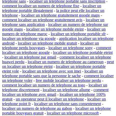
telephone sans
-
localiser un telephone portable sans inscription
-
comment localiser un numero de telephone fixe
-
localiser un
telephone portable illegalement
-
la police peut elle localiser un
telephone
-
localiser un telephone gratuitement google maps
-
comment localiser un telephone gratuitement avis
-
localiser un
telephone sans application
-
localiser un numero de telephone sur
google maps
-
localiser un telephone mobile eteint
-
localiser un
numero de telephone maroc
-
localiser un telephone portable sfr
-
localiser un telephone via google
-
application localiser un telephone
android
-
localiser un telephone mobile gratuit
-
localiser un
telephone perdu bouygues
-
localiser un telephone sony
-
comment
localiser un telephone google
-
localiser un telephone portable eteint
-
localiser un telephone par gmail
-
comment localiser un telephone
huawei perdu
-
localiser un numero de telephone au cameroun
-
peut
on localiser un telephone eteint
-
localiser un telephone portable
eteint vole
-
localiser un telephone avec son imei
-
localiser un
telephone portable sans que la personne le sache
-
comment localiser
un telephone voler
-
free mobile localiser un telephone perdu
-
comment localiser un numero de telephone au togo
-
localiser un
telephone discretement
-
localiser un telephone allume
-
comment
localiser un telephone avec gmail
-
localiser un telephone 100%
gratuit
-
un operateur peut il localiser un telephone
-
localiser un
telephone point fr
-
localiser un telephone sans consentement
-
localiser un numero de telephone au gabon
-
localiser un telephone
portable bouygues gratuit
-
localiser un telephone microsoft
-