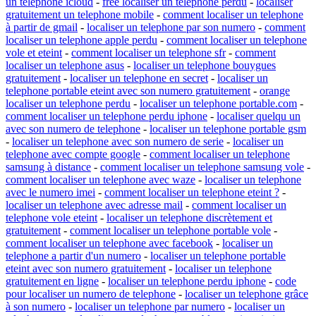
un telephone icloud
-
free localiser un telephone perdu
-
localiser
gratuitement un telephone mobile
-
comment localiser un telephone
à partir de gmail
-
localiser un telephone par son numero
-
comment
localiser un telephone apple perdu
-
comment localiser un telephone
vole et eteint
-
comment localiser un telephone sfr
-
comment
localiser un telephone asus
-
localiser un telephone bouygues
gratuitement
-
localiser un telephone en secret
-
localiser un
telephone portable eteint avec son numero gratuitement
-
orange
localiser un telephone perdu
-
localiser un telephone portable.com
-
comment localiser un telephone perdu iphone
-
localiser quelqu un
avec son numero de telephone
-
localiser un telephone portable gsm
-
localiser un telephone avec son numero de serie
-
localiser un
telephone avec compte google
-
comment localiser un telephone
samsung à distance
-
comment localiser un telephone samsung vole
-
comment localiser un telephone avec waze
-
localiser un telephone
avec le numero imei
-
comment localiser un telephone eteint ?
-
localiser un telephone avec adresse mail
-
comment localiser un
telephone vole eteint
-
localiser un telephone discrètement et
gratuitement
-
comment localiser un telephone portable vole
-
comment localiser un telephone avec facebook
-
localiser un
telephone a partir d'un numero
-
localiser un telephone portable
eteint avec son numero gratuitement
-
localiser un telephone
gratuitement en ligne
-
localiser un telephone perdu iphone
-
code
pour localiser un numero de telephone
-
localiser un telephone grâce
à son numero
-
localiser un telephone par numero
-
localiser un