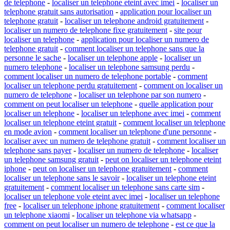
de telephone
-
localiser un telephone eteint avec imei
-
localiser un
telephone gratuit sans autorisation
-
application pour localiser un
telephone gratuit
-
localiser un telephone android gratuitement
-
localiser un numero de telephone fixe gratuitement
-
site pour
localiser un telephone
-
application pour localiser un numero de
telephone gratuit
-
comment localiser un telephone sans que la
personne le sache
-
localiser un telephone apple
-
localiser un
numero telephone
-
localiser un telephone samsung perdu
-
comment localiser un numero de telephone portable
-
comment
localiser un telephone perdu gratuitement
-
comment on localiser un
numero de telephone
-
localiser un telephone par son numero
-
comment on peut localiser un telephone
-
quelle application pour
localiser un telephone
-
localiser un telephone avec imei
-
comment
localiser un telephone eteint gratuit
-
comment localiser un telephone
en mode avion
-
comment localiser un telephone d'une personne
-
localiser avec un numero de telephone gratuit
-
comment localiser un
telephone sans payer
-
localiser un numero de telephone
-
localiser
un telephone samsung gratuit
-
peut on localiser un telephone eteint
iphone
-
peut on localiser un telephone gratuitement
-
comment
localiser un telephone sans le savoir
-
localiser un telephone eteint
gratuitement
-
comment localiser un telephone sans carte sim
-
localiser un telephone vole eteint avec imei
-
localiser un telephone
free
-
localiser un telephone iphone gratuitement
-
comment localiser
un telephone xiaomi
-
localiser un telephone via whatsapp
-
comment on peut localiser un numero de telephone
-
est ce que la