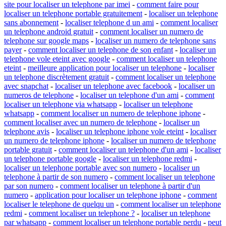
site pour localiser un telephone par imei
-
comment faire pour
localiser un telephone portable gratuitement
-
localiser un telephone
sans abonnement
-
localiser telephone d un ami
-
comment localiser
un telephone android gratuit
-
comment localiser un numero de
telephone sur google maps
-
localiser un numero de telephone sans
payer
-
comment localiser un telephone de son enfant
-
localiser un
telephone vole eteint avec google
-
comment localiser un telephone
eteint
-
meilleure application pour localiser un telephone
-
localiser
un telephone discrètement gratuit
-
comment localiser un telephone
avec snapchat
-
localiser un telephone avec facebook
-
localiser un
numeros de telephone
-
localiser un telephone d'un ami
-
comment
localiser un telephone via whatsapp
-
localiser un telephone
whatsapp
-
comment localiser un numero de telephone iphone
-
comment localiser avec un numero de telephone
-
localiser un
telephone avis
-
localiser un telephone iphone vole eteint
-
localiser
un numero de telephone iphone
-
localiser un numero de telephone
portable gratuit
-
comment localiser un telephone d'un ami
-
localiser
un telephone portable google
-
localiser un telephone redmi
-
localiser un telephone portable avec son numero
-
localiser un
telephone à partir de son numero
-
comment localiser un telephone
par son numero
-
comment localiser un telephone à partir d'un
numero
-
application pour localiser un telephone iphone
-
comment
localiser le telephone de quelqu un
-
comment localiser un telephone
redmi
-
comment localiser un telephone ?
-
localiser un telephone
par whatsapp
-
comment localiser un telephone portable perdu
-
peut