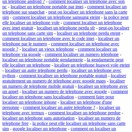
un telephone android ?
-
comment localiser un telephone avec son
pc
-
localiser un telephone portable par imei
-
comment localiser un
telephone sur snapchat
-
peut on localiser un telephone sans la carte
sim
-
comment localiser un telephone samsung eteint
-
la police peut
elle localiser un telephone vole
-
comment localiser un telephone
avec imei gratuit
-
localiser un telephone perdu sfr
-
peut-on localiser
un telephone sans carte sim
-
localiser un telephone perdu eteint
-
comment localiser un telephone avec le code imei
-
localiser un
telephone par le numero
-
comment localiser un telephone avec
google ?
-
localiser un vieux telephone
-
comment localiser un
telephone via google
-
comment localiser un numero telephone
-
localiser un telephone portable gendarmerie
-
la gendarmerie peut
elle localiser un telephone
-
localiser un telephone huawei vole eteint
-
localiser un autre telephone perdu
-
localiser un telephone avec
python
-
comment localiser un telephone portable gratuit
-
localiser
gratuitement un numero de telephone avec google maps
-
localiser
un numero de telephone mobile gratuit
-
localiser un telephone avec
un appel
-
localiser un numero de telephone avec google
-
comment
localiser un telephone sans localisation
-
comment faire pour
localiser un telephone iphone
-
localiser un telephone d'une
personne
-
comment localiser un autre telephone ?
-
localiser un
telephone avec termux
-
comment localiser un telephone perdue
-
localiser un telephone sans autorisation
-
localiser un numero de
telephone free
-
la police peut elle localiser un telephone sans carte
sim
-
google localiser un telephone
-
comment on localiser un