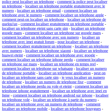
police peut localiser un telephone
-
comment la police peut localiser
un telephone
-
localiser un telephone portable gratuitement avec le
numero
-
localiser un telephone gmail
-
comment localiser un
telephone avec le numero
-
comment localiser un telephone apple
-
comment peut-on localiser un telephone
-
localiser un telephone de
quelqu'un
-
comment localiser gratuitement un telephone portable
-
localiser un telephone eteint sans carte sim
-
localiser un telephone
google maps
-
comment localiser un telephone sur google maps
-
comment localiser un telephone avec son numero
-
localiser un
telephone avec imei gratuit forum
-
pour localiser un telephone
-
comment localiser gratuitement un telephone
-
localiser un telephone
avec numero
-
localiser un telephone xiaomi
-
localiser un telephone
huawei eteint
-
comment localiser un telephone avec google
-
comment localiser un telephone iphone perdu
-
comment localiser
un telephone sur maps
-
localiser un telephone en temps reel
-
comment localiser un telephone sur whatsapp
-
localiser un numero
de telephone portable
-
localiser un telephone application
-
peut on
localiser un telephone sans carte sim
-
je veux localiser un numero
de telephone
-
localiser un numero de telephone fixe
-
comment
localiser un telephone perdu ou vole et eteint
-
comment localiser un
telephone iphone gratuitement
-
localiser un telephone avec imei en
ligne
-
comment localiser un telephone android sur iphone
-
localiser
un telephone vole
-
localiser un telephone à partir du numero
-
localiser un telephone avec un numero de telephone
-
comment
localiser un telephone mobile
-
localiser un telephone bouygues
-