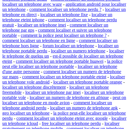
localiser un telephone avec waze
-
application android pour localiser
un telephone
-
comment localiser un telephone perdu ?
-
localiser un
telephone en direct
-
localiser un telephone fixe
-
localiser un
telephone eteint iphone
-
comment localiser un telephone perdu
gratuit
-
localiser un telephone imei
-
comment localiser un
telephone par gps
-
comment localiser et suivre un telephone
portable
-
comment la police peut localiser un telephone ?
-
comment localiser un telephone en ligne
-
comment localiser un
telephone hors ligne
-
forum localiser un telephone
-
localiser un
telephone portable perdu
-
localiser un numero telephone
-
localiser
le telephone de quelqu un
-
est-il possible de localiser un telephone
eteint
-
comment localiser un telephone portable huawei
-
la police
peut elle localiser un telephone portable
-
localiser un telephone
d'une autre personne
-
comment localiser un numero de telephone
sur maps
-
comment localiser un telephone portable eteint
-
localiser
un telephone vole android
-
localiser un telephone portable orange
-
localiser un telephone discrètement
-
localiser un telephone
freemobile
-
localiser un telephone par imei
-
localiser un telephone
portable vole
-
localiser un numero de telephone en afrique
-
peut on
localiser un telephone en mode avion
-
comment localiser un
telephone android perdu
-
localiser un numero de telephone apk
-
geo localiser un telephone
-
la police peut-elle localiser un telephone
perdu
-
comment localiser un telephone eteint avec google
-
localiser
un telephone icloud
-
free localiser un telephone perdu
-
localiser
gratuitement un telephone mobile
-
comment localiser un telephone