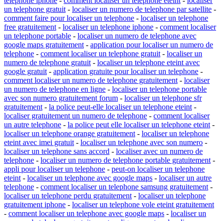
telephone iphone
-
comment localiser un telephone eteint
-
localiser
un telephone gratuit
-
localiser un numero de telephone par satellite
-
comment faire pour localiser un telephone
-
localiser un telephone
free gratuitement
-
localiser un telephone iphone
-
comment localiser
un telephone portable
-
localiser un numero de telephone avec
google maps gratuitement
-
application pour localiser un numero de
telephone
-
comment localiser un telephone gratuit
-
localiser un
numero de telephone gratuit
-
localiser un telephone eteint avec
google gratuit
-
application gratuite pour localiser un telephone
-
comment localiser un numero de telephone gratuitement
-
localiser
un numero de telephone en ligne
-
localiser un telephone portable
avec son numero gratuitement forum
-
localiser un telephone sfr
gratuitement
-
la police peut-elle localiser un telephone eteint
-
localiser gratuitement un numero de telephone
-
comment localiser
un autre telephone
-
la police peut elle localiser un telephone eteint
-
localiser un telephone orange gratuitement
-
localiser un telephone
eteint avec imei gratuit
-
localiser un telephone avec son numero
-
localiser un telephone sans accord
-
localiser avec un numero de
telephone
-
localiser un numero de telephone portable gratuitement
-
appli pour localiser un telephone
-
peut-on localiser un telephone
eteint
-
localiser un telephone avec google maps
-
localiser un autre
telephone
-
comment localiser un telephone samsung gratuitement
-
localiser un telephone perdu gratuitement
-
localiser un telephone
gratuitement iphone
-
localiser un telephone vole eteint gratuitement
-
comment localiser un telephone avec google maps
-
localiser un