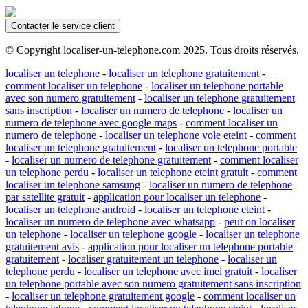
Contacter le service client
© Copyright localiser-un-telephone.com 2025. Tous droits réservés.
localiser un telephone
-
localiser un telephone gratuitement
-
comment localiser un telephone
-
localiser un telephone portable
avec son numero gratuitement
-
localiser un telephone gratuitement
sans inscription
-
localiser un numero de telephone
-
localiser un
numero de telephone avec google maps
-
comment localiser un
numero de telephone
-
localiser un telephone vole eteint
-
comment
localiser un telephone gratuitement
-
localiser un telephone portable
-
localiser un numero de telephone gratuitement
-
comment localiser
un telephone perdu
-
localiser un telephone eteint gratuit
-
comment
localiser un telephone samsung
-
localiser un numero de telephone
par satellite gratuit
-
application pour localiser un telephone
-
localiser un telephone android
-
localiser un telephone eteint
-
localiser un numero de telephone avec whatsapp
-
peut on localiser
un telephone
-
localiser un telephone google
-
localiser un telephone
gratuitement avis
-
application pour localiser un telephone portable
gratuitement
-
localiser gratuitement un telephone
-
localiser un
telephone perdu
-
localiser un telephone avec imei gratuit
-
localiser
un telephone portable avec son numero gratuitement sans inscription
-
localiser un telephone gratuitement google
-
comment localiser un