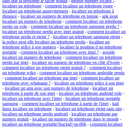
sans que la personne le sache gratuit
-
mobile number locator -
localiser un telephone
-
comment localiser un telephone egare
-
localiser un telephone anonymement
-
localiser un telephone à
distance
-
localiser un numero de telephone en tunisie
-
apk pour
localiser un numero de telephone
-
comment localiser un telephone
perdu ou vole
-
comment localiser un telephone samsung perdu ?
-
localiser un telephone perdu avec imei gratuit
-
comment localiser un
telephone perdu et eteint ?
-
localiser un telephone samsung eteint
-
la police peut elle localiser un telephone perdu
-
localiser un
telephone grâce à son numero
-
localiser la position d un telephone
portable
-
comment localiser un telephone avec imei ?
-
google
localiser un numero de telephone
-
comment localiser un telephone
perdu par imei
-
localiser un numero de telephone en côte d'ivoire
-
comment localiser un telephone eteint gratuit ?
-
comment localiser
un telephone wiko
-
comment localiser un telephone androïde perdu
-
comment localiser un telephone par imei
-
comment localiser un
telephone avec whatsapp ?
-
localiser un telephone grâce à son imei
-
localiser un ami avec son numero de telephone
-
localiser un
telephone à partir de son imei
-
localiser un telephone android vole
-
localiser un telephone avec l'imei
-
localiser un telephone portable
samsung
-
comment localiser un telephone à partir de l'imei
-
kali
linux localiser un telephone
-
localiser un telephone eteint sans sim
-
localiser un telephone perdu android
-
localiser un telephone par
numero gratuit
-
localiser un numero de telephone dans le monde
-
localiser un telephone portable?trackid=sp-006
-
comment localiser