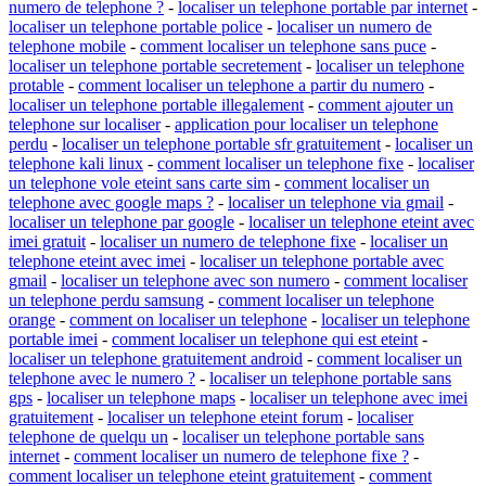
numero de telephone ?
-
localiser un telephone portable par internet
-
localiser un telephone portable police
-
localiser un numero de
telephone mobile
-
comment localiser un telephone sans puce
-
localiser un telephone portable secretement
-
localiser un telephone
protable
-
comment localiser un telephone a partir du numero
-
localiser un telephone portable illegalement
-
comment ajouter un
telephone sur localiser
-
application pour localiser un telephone
perdu
-
localiser un telephone portable sfr gratuitement
-
localiser un
telephone kali linux
-
comment localiser un telephone fixe
-
localiser
un telephone vole eteint sans carte sim
-
comment localiser un
telephone avec google maps ?
-
localiser un telephone via gmail
-
localiser un telephone par google
-
localiser un telephone eteint avec
imei gratuit
-
localiser un numero de telephone fixe
-
localiser un
telephone eteint avec imei
-
localiser un telephone portable avec
gmail
-
localiser un telephone avec son numero
-
comment localiser
un telephone perdu samsung
-
comment localiser un telephone
orange
-
comment on localiser un telephone
-
localiser un telephone
portable imei
-
comment localiser un telephone qui est eteint
-
localiser un telephone gratuitement android
-
comment localiser un
telephone avec le numero ?
-
localiser un telephone portable sans
gps
-
localiser un telephone maps
-
localiser un telephone avec imei
gratuitement
-
localiser un telephone eteint forum
-
localiser
telephone de quelqu un
-
localiser un telephone portable sans
internet
-
comment localiser un numero de telephone fixe ?
-
comment localiser un telephone eteint gratuitement
-
comment