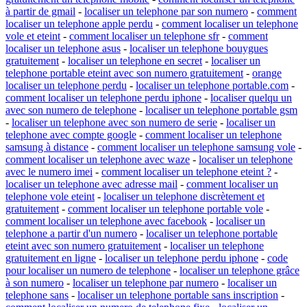
à partir de gmail
-
localiser un telephone par son numero
-
comment
localiser un telephone apple perdu
-
comment localiser un telephone
vole et eteint
-
comment localiser un telephone sfr
-
comment
localiser un telephone asus
-
localiser un telephone bouygues
gratuitement
-
localiser un telephone en secret
-
localiser un
telephone portable eteint avec son numero gratuitement
-
orange
localiser un telephone perdu
-
localiser un telephone portable.com
-
comment localiser un telephone perdu iphone
-
localiser quelqu un
avec son numero de telephone
-
localiser un telephone portable gsm
-
localiser un telephone avec son numero de serie
-
localiser un
telephone avec compte google
-
comment localiser un telephone
samsung à distance
-
comment localiser un telephone samsung vole
-
comment localiser un telephone avec waze
-
localiser un telephone
avec le numero imei
-
comment localiser un telephone eteint ?
-
localiser un telephone avec adresse mail
-
comment localiser un
telephone vole eteint
-
localiser un telephone discrètement et
gratuitement
-
comment localiser un telephone portable vole
-
comment localiser un telephone avec facebook
-
localiser un
telephone a partir d'un numero
-
localiser un telephone portable
eteint avec son numero gratuitement
-
localiser un telephone
gratuitement en ligne
-
localiser un telephone perdu iphone
-
code
pour localiser un numero de telephone
-
localiser un telephone grâce
à son numero
-
localiser un telephone par numero
-
localiser un
telephone sans
-
localiser un telephone portable sans inscription
-