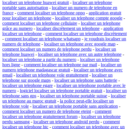
localiser un telephone huawei gratuit
-
localiser un telephone
portable sans autorisation
-
localiser un numero de telephone en
france
-
comment localiser un telephone oppo
-
application gratuit
pour localiser un telephone
-
localiser un telephone compte google
-
comment localiser un telephone cellulaire
-
localiser un telephone
grâce au numero
-
localiser discrètement un telephone
-
application
localiser un telephone
-
comment localiser un telephone discrètement
-
comment localiser un telephone whatsapp
-
je voudrais localiser un
numero de telephone
-
localiser un telephone avec google map
-
comment localiser un numero de telephone perdu
-
localiser un
telephone huawei
-
localiser un telephone avec un autre telephone
-
localiser un telephone a partir du numero
-
localiser un telephone
hors ligne
-
comment localiser un telephone par mail
-
localiser un
numero telephone madagascar gratuit
-
localiser un telephone avec
gmail
-
localiser un telephone vole gratuitement
-
localiser un
telephone sur google maps
-
localiser un telephone sans batterie
-
localiser un telephone egare
-
localiser un telephone portable avec le
numero
-
logiciel localiser un telephone portable gratuit
-
localiser un
telephone sans gps
-
localiser un telephone portable suisse
-
localiser
un telephone au maroc gratuit
-
la police peut-elle localiser un
telephone vole
-
localiser un telephone portable sans application
-
comment localiser un numero de telephone eteint
-
comment
localiser un telephone gratuitement forum
-
localiser un telephone
perdu samsung
-
localiser un telephone android perdu
-
comment
localiser un telephone htc
-
comment localiser un telephone avec un