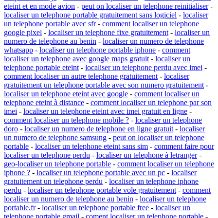
eteint et en mode avion
-
peut on localiser un telephone reinitialiser
-
localiser un telephone portable gratuitement sans logiciel
-
localiser
un telephone portable avec sfr
-
comment localiser un telephone
google pixel
-
localiser un telephone fixe gratuitement
-
localiser un
numero de telephone au benin
-
localiser un numero de telephone
whatsapp
-
localiser un telephone portable iphone
-
comment
localiser un telephone avec google maps gratuit
-
localiser un
telephone portable eteint
-
localiser un telephone perdu avec imei
-
comment localiser un autre telephone gratuitement
-
localiser
gratuitement un telephone portable avec son numero gratuitement
-
localiser un telephone eteint avec google
-
comment localiser un
telephone eteint à distance
-
comment localiser un telephone par son
imei
-
localiser un telephone eteint avec imei gratuit en ligne
-
comment localiser un telephone mobile ?
-
localiser un telephone
doro
-
localiser un numero de telephone en ligne gratuit
-
localiser
un numero de telephone samsung
-
peut on localiser un telephone
portable
-
localiser un telephone eteint sans sim
-
comment faire pour
localiser un telephone perdu
-
localiser un telephone à letranger
-
geo-localiser un telephone portable
-
comment localiser un telephone
iphone ?
-
localiser un telephone portable avec un pc
-
localiser
gratuitement un telephone perdu
-
localiser un telephone iphone
perdu
-
localiser un telephone portable vole gratuitement
-
comment
localiser un numero de telephone au benin
-
localiser un telephone
portable.fr
-
localiser un telephone portable free
-
localiser un
telephone portable gmail
-
coment localiser un telephone portable
-