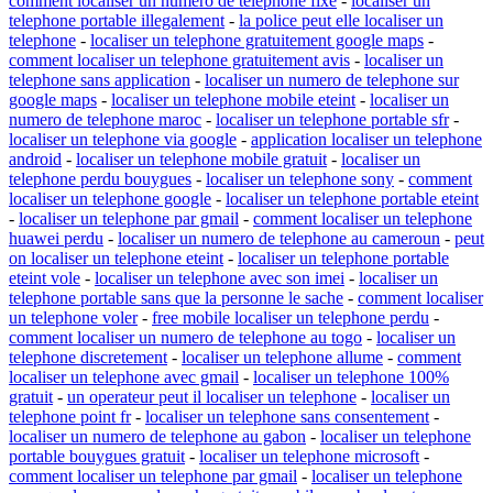
comment localiser un numero de telephone fixe
-
localiser un
telephone portable illegalement
-
la police peut elle localiser un
telephone
-
localiser un telephone gratuitement google maps
-
comment localiser un telephone gratuitement avis
-
localiser un
telephone sans application
-
localiser un numero de telephone sur
google maps
-
localiser un telephone mobile eteint
-
localiser un
numero de telephone maroc
-
localiser un telephone portable sfr
-
localiser un telephone via google
-
application localiser un telephone
android
-
localiser un telephone mobile gratuit
-
localiser un
telephone perdu bouygues
-
localiser un telephone sony
-
comment
localiser un telephone google
-
localiser un telephone portable eteint
-
localiser un telephone par gmail
-
comment localiser un telephone
huawei perdu
-
localiser un numero de telephone au cameroun
-
peut
on localiser un telephone eteint
-
localiser un telephone portable
eteint vole
-
localiser un telephone avec son imei
-
localiser un
telephone portable sans que la personne le sache
-
comment localiser
un telephone voler
-
free mobile localiser un telephone perdu
-
comment localiser un numero de telephone au togo
-
localiser un
telephone discretement
-
localiser un telephone allume
-
comment
localiser un telephone avec gmail
-
localiser un telephone 100%
gratuit
-
un operateur peut il localiser un telephone
-
localiser un
telephone point fr
-
localiser un telephone sans consentement
-
localiser un numero de telephone au gabon
-
localiser un telephone
portable bouygues gratuit
-
localiser un telephone microsoft
-
comment localiser un telephone par gmail
-
localiser un telephone