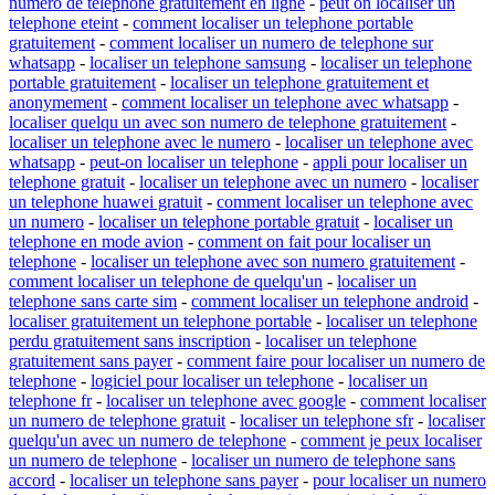
numero de telephone gratuitement en ligne
-
peut on localiser un
telephone eteint
-
comment localiser un telephone portable
gratuitement
-
comment localiser un numero de telephone sur
whatsapp
-
localiser un telephone samsung
-
localiser un telephone
portable gratuitement
-
localiser un telephone gratuitement et
anonymement
-
comment localiser un telephone avec whatsapp
-
localiser quelqu un avec son numero de telephone gratuitement
-
localiser un telephone avec le numero
-
localiser un telephone avec
whatsapp
-
peut-on localiser un telephone
-
appli pour localiser un
telephone gratuit
-
localiser un telephone avec un numero
-
localiser
un telephone huawei gratuit
-
comment localiser un telephone avec
un numero
-
localiser un telephone portable gratuit
-
localiser un
telephone en mode avion
-
comment on fait pour localiser un
telephone
-
localiser un telephone avec son numero gratuitement
-
comment localiser un telephone de quelqu'un
-
localiser un
telephone sans carte sim
-
comment localiser un telephone android
-
localiser gratuitement un telephone portable
-
localiser un telephone
perdu gratuitement sans inscription
-
localiser un telephone
gratuitement sans payer
-
comment faire pour localiser un numero de
telephone
-
logiciel pour localiser un telephone
-
localiser un
telephone fr
-
localiser un telephone avec google
-
comment localiser
un numero de telephone gratuit
-
localiser un telephone sfr
-
localiser
quelqu'un avec un numero de telephone
-
comment je peux localiser
un numero de telephone
-
localiser un numero de telephone sans
accord
-
localiser un telephone sans payer
-
pour localiser un numero