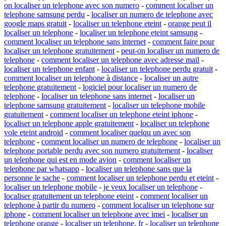
on localiser un telephone avec son numero
-
comment localiser un
telephone samsung perdu
-
localiser un numero de telephone avec
google maps gratuit
-
localiser un telephone eteint
-
orange peut il
localiser un telephone
-
localiser un telephone eteint samsung
-
comment localiser un telephone sans internet
-
comment faire pour
localiser un telephone gratuitement
-
peut-on localiser un numero de
telephone
-
comment localiser un telephone avec adresse mail
-
localiser un telephone enfant
-
localiser un telephone perdu gratuit
-
comment localiser un telephone à distance
-
localiser un autre
telephone gratuitement
-
logiciel pour localiser un numero de
telephone
-
localiser un telephone sans internet
-
localiser un
telephone samsung gratuitement
-
localiser un telephone mobile
gratuitement
-
comment localiser un telephone eteint iphone
-
localiser un telephone apple gratuitement
-
localiser un telephone
vole eteint android
-
comment localiser quelqu un avec son
telephone
-
comment localiser un numero de telephone
-
localiser un
telephone portable perdu avec son numero gratuitement
-
localiser
un telephone qui est en mode avion
-
comment localiser un
telephone par whatsapp
-
localiser un telephone sans que la
personne le sache
-
comment localiser un telephone perdu et eteint
-
localiser un telephone mobile
-
je veux localiser un telephone
-
localiser gratuitement un telephone eteint
-
comment localiser un
telephone à partir du numero
-
comment localiser un telephone sur
iphone
-
comment localiser un telephone avec imei
-
localiser un
telephone orange
-
localiser un telephone. fr
-
localiser un telephone