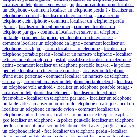
localiser un telephone avec waze
-
application android pour localiser
un telephone
-
comment localiser un telephone perdu ?
-
localiser un
telephone en direct
-
localiser un telephone fixe
-
localiser un
telephone eteint iphone
-
comment localiser un telephone perdu
gratuit
-
localiser un telephone imei
-
comment localiser un
telephone par gps
-
comment localiser et suivre un telephone
portable
-
comment la police peut localiser un telephone ?
-
comment localiser un telephone en ligne
-
comment localiser un
telephone hors ligne
-
forum localiser un telephone
-
localiser un
telephone portable perdu
-
localiser un numero telephone
-
localiser
le telephone de quelqu un
-
est-il possible de localiser un telephone
eteint
-
comment localiser un telephone portable huawei
-
la police
peut elle localiser un telephone portable
-
localiser un telephone
d'une autre personne
-
comment localiser un numero de telephone
sur maps
-
comment localiser un telephone portable eteint
-
localiser
un telephone vole android
-
localiser un telephone portable orange
-
localiser un telephone discrètement
-
localiser un telephone
freemobile
-
localiser un telephone par imei
-
localiser un telephone
portable vole
-
localiser un numero de telephone en afrique
-
peut on
localiser un telephone en mode avion
-
comment localiser un
telephone android perdu
-
localiser un numero de telephone apk
-
geo localiser un telephone
-
la police peut-elle localiser un telephone
perdu
-
comment localiser un telephone eteint avec google
-
localiser
un telephone icloud
-
free localiser un telephone perdu
-
localiser
gratuitement un telephone mobile
-
comment localiser un telephone