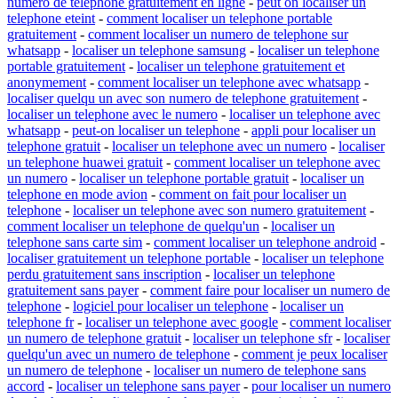
numero de telephone gratuitement en ligne
-
peut on localiser un
telephone eteint
-
comment localiser un telephone portable
gratuitement
-
comment localiser un numero de telephone sur
whatsapp
-
localiser un telephone samsung
-
localiser un telephone
portable gratuitement
-
localiser un telephone gratuitement et
anonymement
-
comment localiser un telephone avec whatsapp
-
localiser quelqu un avec son numero de telephone gratuitement
-
localiser un telephone avec le numero
-
localiser un telephone avec
whatsapp
-
peut-on localiser un telephone
-
appli pour localiser un
telephone gratuit
-
localiser un telephone avec un numero
-
localiser
un telephone huawei gratuit
-
comment localiser un telephone avec
un numero
-
localiser un telephone portable gratuit
-
localiser un
telephone en mode avion
-
comment on fait pour localiser un
telephone
-
localiser un telephone avec son numero gratuitement
-
comment localiser un telephone de quelqu'un
-
localiser un
telephone sans carte sim
-
comment localiser un telephone android
-
localiser gratuitement un telephone portable
-
localiser un telephone
perdu gratuitement sans inscription
-
localiser un telephone
gratuitement sans payer
-
comment faire pour localiser un numero de
telephone
-
logiciel pour localiser un telephone
-
localiser un
telephone fr
-
localiser un telephone avec google
-
comment localiser
un numero de telephone gratuit
-
localiser un telephone sfr
-
localiser
quelqu'un avec un numero de telephone
-
comment je peux localiser
un numero de telephone
-
localiser un numero de telephone sans
accord
-
localiser un telephone sans payer
-
pour localiser un numero