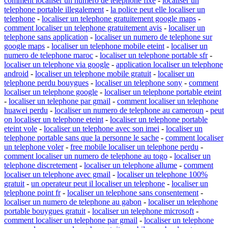
comment localiser un numero de telephone fixe
-
localiser un
telephone portable illegalement
-
la police peut elle localiser un
telephone
-
localiser un telephone gratuitement google maps
-
comment localiser un telephone gratuitement avis
-
localiser un
telephone sans application
-
localiser un numero de telephone sur
google maps
-
localiser un telephone mobile eteint
-
localiser un
numero de telephone maroc
-
localiser un telephone portable sfr
-
localiser un telephone via google
-
application localiser un telephone
android
-
localiser un telephone mobile gratuit
-
localiser un
telephone perdu bouygues
-
localiser un telephone sony
-
comment
localiser un telephone google
-
localiser un telephone portable eteint
-
localiser un telephone par gmail
-
comment localiser un telephone
huawei perdu
-
localiser un numero de telephone au cameroun
-
peut
on localiser un telephone eteint
-
localiser un telephone portable
eteint vole
-
localiser un telephone avec son imei
-
localiser un
telephone portable sans que la personne le sache
-
comment localiser
un telephone voler
-
free mobile localiser un telephone perdu
-
comment localiser un numero de telephone au togo
-
localiser un
telephone discretement
-
localiser un telephone allume
-
comment
localiser un telephone avec gmail
-
localiser un telephone 100%
gratuit
-
un operateur peut il localiser un telephone
-
localiser un
telephone point fr
-
localiser un telephone sans consentement
-
localiser un numero de telephone au gabon
-
localiser un telephone
portable bouygues gratuit
-
localiser un telephone microsoft
-
comment localiser un telephone par gmail
-
localiser un telephone