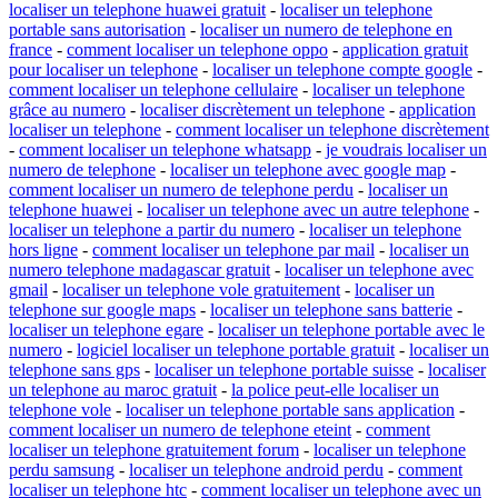
localiser un telephone huawei gratuit
-
localiser un telephone
portable sans autorisation
-
localiser un numero de telephone en
france
-
comment localiser un telephone oppo
-
application gratuit
pour localiser un telephone
-
localiser un telephone compte google
-
comment localiser un telephone cellulaire
-
localiser un telephone
grâce au numero
-
localiser discrètement un telephone
-
application
localiser un telephone
-
comment localiser un telephone discrètement
-
comment localiser un telephone whatsapp
-
je voudrais localiser un
numero de telephone
-
localiser un telephone avec google map
-
comment localiser un numero de telephone perdu
-
localiser un
telephone huawei
-
localiser un telephone avec un autre telephone
-
localiser un telephone a partir du numero
-
localiser un telephone
hors ligne
-
comment localiser un telephone par mail
-
localiser un
numero telephone madagascar gratuit
-
localiser un telephone avec
gmail
-
localiser un telephone vole gratuitement
-
localiser un
telephone sur google maps
-
localiser un telephone sans batterie
-
localiser un telephone egare
-
localiser un telephone portable avec le
numero
-
logiciel localiser un telephone portable gratuit
-
localiser un
telephone sans gps
-
localiser un telephone portable suisse
-
localiser
un telephone au maroc gratuit
-
la police peut-elle localiser un
telephone vole
-
localiser un telephone portable sans application
-
comment localiser un numero de telephone eteint
-
comment
localiser un telephone gratuitement forum
-
localiser un telephone
perdu samsung
-
localiser un telephone android perdu
-
comment
localiser un telephone htc
-
comment localiser un telephone avec un