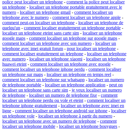
police peut localiser un telephone
-
comment la police peut localiser
un telephone
-
localiser un telephone portable gratuitement avec le
numero
-
localiser un telephone gmail
-
comment localiser un
telephone avec le numero
-
comment localiser un telephone apple
-
comment peut-on localiser un telephone
-
localiser un telephone de
quelqu'un
-
comment localiser gratuitement un telephone portable
-
localiser un telephone eteint sans carte sim
-
localiser un telephone
google maps
-
comment localiser un telephone sur google maps
-
comment localiser un telephone avec son numero
-
localiser un
telephone avec imei gratuit forum
-
pour localiser un telephone
-
comment localiser gratuitement un telephone
-
localiser un telephone
avec numero
-
localiser un telephone xiaomi
-
localiser un telephone
huawei eteint
-
comment localiser un telephone avec google
-
comment localiser un telephone iphone perdu
-
comment localiser
un telephone sur maps
-
localiser un telephone en temps reel
-
comment localiser un telephone sur whatsapp
-
localiser un numero
de telephone portable
-
localiser un telephone application
-
peut on
localiser un telephone sans carte sim
-
je veux localiser un numero
de telephone
-
localiser un numero de telephone fixe
-
comment
localiser un telephone perdu ou vole et eteint
-
comment localiser un
telephone iphone gratuitement
-
localiser un telephone avec imei en
ligne
-
comment localiser un telephone android sur iphone
-
localiser
un telephone vole
-
localiser un telephone à partir du numero
-
localiser un telephone avec un numero de telephone
-
comment
localiser un telephone mobile
-
localiser un telephone bouygues
-