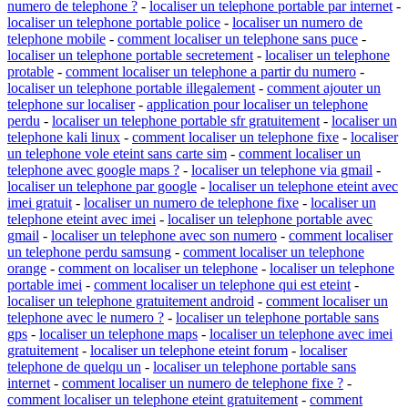
numero de telephone ?
-
localiser un telephone portable par internet
-
localiser un telephone portable police
-
localiser un numero de
telephone mobile
-
comment localiser un telephone sans puce
-
localiser un telephone portable secretement
-
localiser un telephone
protable
-
comment localiser un telephone a partir du numero
-
localiser un telephone portable illegalement
-
comment ajouter un
telephone sur localiser
-
application pour localiser un telephone
perdu
-
localiser un telephone portable sfr gratuitement
-
localiser un
telephone kali linux
-
comment localiser un telephone fixe
-
localiser
un telephone vole eteint sans carte sim
-
comment localiser un
telephone avec google maps ?
-
localiser un telephone via gmail
-
localiser un telephone par google
-
localiser un telephone eteint avec
imei gratuit
-
localiser un numero de telephone fixe
-
localiser un
telephone eteint avec imei
-
localiser un telephone portable avec
gmail
-
localiser un telephone avec son numero
-
comment localiser
un telephone perdu samsung
-
comment localiser un telephone
orange
-
comment on localiser un telephone
-
localiser un telephone
portable imei
-
comment localiser un telephone qui est eteint
-
localiser un telephone gratuitement android
-
comment localiser un
telephone avec le numero ?
-
localiser un telephone portable sans
gps
-
localiser un telephone maps
-
localiser un telephone avec imei
gratuitement
-
localiser un telephone eteint forum
-
localiser
telephone de quelqu un
-
localiser un telephone portable sans
internet
-
comment localiser un numero de telephone fixe ?
-
comment localiser un telephone eteint gratuitement
-
comment