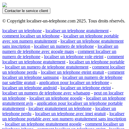
Contacter le service client
© Copyright localiser-un-telephone.com 2025. Tous droits réservés.
localiser un telephone
-
localiser un telephone gratuitement
-
comment localiser un telephone
-
localiser un telephone portable
avec son numero gratuitement
-
localiser un telephone gratuitement
sans inscription
-
localiser un numero de telephone
-
localiser un
numero de telephone avec google maps
-
comment localiser un
numero de telephone
-
localiser un telephone vole eteint
-
comment
localiser un telephone gratuitement
-
localiser un telephone portable
-
localiser un numero de telephone gratuitement
-
comment localiser
un telephone perdu
-
localiser un telephone eteint gratuit
-
comment
localiser un telephone samsung
-
localiser un numero de telephone
par satellite gratuit
-
application pour localiser un telephone
-
localiser un telephone android
-
localiser un telephone eteint
-
localiser un numero de telephone avec whatsapp
-
peut on localiser
un telephone
-
localiser un telephone google
-
localiser un telephone
gratuitement avis
-
application pour localiser un telephone portable
gratuitement
-
localiser gratuitement un telephone
-
localiser un
telephone perdu
-
localiser un telephone avec imei gratuit
-
localiser
un telephone portable avec son numero gratuitement sans inscription
-
localiser un telephone gratuitement google
-
comment localiser un