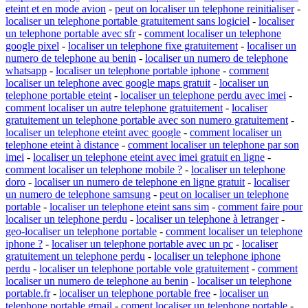
eteint et en mode avion
-
peut on localiser un telephone reinitialiser
-
localiser un telephone portable gratuitement sans logiciel
-
localiser
un telephone portable avec sfr
-
comment localiser un telephone
google pixel
-
localiser un telephone fixe gratuitement
-
localiser un
numero de telephone au benin
-
localiser un numero de telephone
whatsapp
-
localiser un telephone portable iphone
-
comment
localiser un telephone avec google maps gratuit
-
localiser un
telephone portable eteint
-
localiser un telephone perdu avec imei
-
comment localiser un autre telephone gratuitement
-
localiser
gratuitement un telephone portable avec son numero gratuitement
-
localiser un telephone eteint avec google
-
comment localiser un
telephone eteint à distance
-
comment localiser un telephone par son
imei
-
localiser un telephone eteint avec imei gratuit en ligne
-
comment localiser un telephone mobile ?
-
localiser un telephone
doro
-
localiser un numero de telephone en ligne gratuit
-
localiser
un numero de telephone samsung
-
peut on localiser un telephone
portable
-
localiser un telephone eteint sans sim
-
comment faire pour
localiser un telephone perdu
-
localiser un telephone à letranger
-
geo-localiser un telephone portable
-
comment localiser un telephone
iphone ?
-
localiser un telephone portable avec un pc
-
localiser
gratuitement un telephone perdu
-
localiser un telephone iphone
perdu
-
localiser un telephone portable vole gratuitement
-
comment
localiser un numero de telephone au benin
-
localiser un telephone
portable.fr
-
localiser un telephone portable free
-
localiser un
telephone portable gmail
-
coment localiser un telephone portable
-