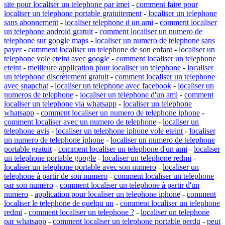
site pour localiser un telephone par imei
-
comment faire pour
localiser un telephone portable gratuitement
-
localiser un telephone
sans abonnement
-
localiser telephone d un ami
-
comment localiser
un telephone android gratuit
-
comment localiser un numero de
telephone sur google maps
-
localiser un numero de telephone sans
payer
-
comment localiser un telephone de son enfant
-
localiser un
telephone vole eteint avec google
-
comment localiser un telephone
eteint
-
meilleure application pour localiser un telephone
-
localiser
un telephone discrètement gratuit
-
comment localiser un telephone
avec snapchat
-
localiser un telephone avec facebook
-
localiser un
numeros de telephone
-
localiser un telephone d'un ami
-
comment
localiser un telephone via whatsapp
-
localiser un telephone
whatsapp
-
comment localiser un numero de telephone iphone
-
comment localiser avec un numero de telephone
-
localiser un
telephone avis
-
localiser un telephone iphone vole eteint
-
localiser
un numero de telephone iphone
-
localiser un numero de telephone
portable gratuit
-
comment localiser un telephone d'un ami
-
localiser
un telephone portable google
-
localiser un telephone redmi
-
localiser un telephone portable avec son numero
-
localiser un
telephone à partir de son numero
-
comment localiser un telephone
par son numero
-
comment localiser un telephone à partir d'un
numero
-
application pour localiser un telephone iphone
-
comment
localiser le telephone de quelqu un
-
comment localiser un telephone
redmi
-
comment localiser un telephone ?
-
localiser un telephone
par whatsapp
-
comment localiser un telephone portable perdu
-
peut