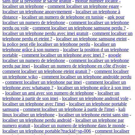
sans que la personne le sache gratuit
-
mobile number locator -
localiser un telephone
-
comment localiser un telephone egare
-
localiser un telephone anonymement
-
localiser un telephone à
distance
-
localiser un numero de telephone en tunisie
-
apk pour
localiser un numero de telephone
-
comment localiser un telephone
perdu ou vole
-
comment localiser un telephone samsung perdu ?
-
localiser un telephone perdu avec imei gratuit
-
comment localiser un
telephone perdu et eteint ?
-
localiser un telephone samsung eteint
-
la police peut elle localiser un telephone perdu
-
localiser un
telephone grâce à son numero
-
localiser la position d un telephone
portable
-
comment localiser un telephone avec imei ?
-
google
localiser un numero de telephone
-
comment localiser un telephone
perdu par imei
-
localiser un numero de telephone en côte d'ivoire
-
comment localiser un telephone eteint gratuit ?
-
comment localiser
un telephone wiko
-
comment localiser un telephone androïde perdu
-
comment localiser un telephone par imei
-
comment localiser un
telephone avec whatsapp ?
-
localiser un telephone grâce à son imei
-
localiser un ami avec son numero de telephone
-
localiser un
telephone à partir de son imei
-
localiser un telephone android vole
-
localiser un telephone avec l'imei
-
localiser un telephone portable
samsung
-
comment localiser un telephone à partir de l'imei
-
kali
linux localiser un telephone
-
localiser un telephone eteint sans sim
-
localiser un telephone perdu android
-
localiser un telephone par
numero gratuit
-
localiser un numero de telephone dans le monde
-
localiser un telephone portable?trackid=sp-006
-
comment localiser