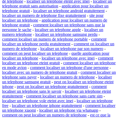
de telephone
-
localiser un telephone eteint avec imei
-
localiser un
telephone gratuit sans autorisation
-
application pour localiser un
telephone gratuit
-
localiser un telephone android gratuitement
-
localiser un numero de telephone fixe gratuitement
-
site pour
localiser un telephone
-
application pour localiser un numero de
telephone gratuit
-
comment localiser un telephone sans que la
personne le sache
-
localiser un telephone apple
-
localiser un
numero telephone
-
localiser un telephone samsung perdu
-
comment localiser un numero de telephone portable
-
comment
localiser un telephone perdu gratuitement
-
comment on localiser un
numero de telephone
-
localiser un telephone par son numero
-
comment on peut localiser un telephone
-
quelle application pour
localiser un telephone
-
localiser un telephone avec imei
-
comment
localiser un telephone eteint gratuit
-
comment localiser un telephone
en mode avion
-
comment localiser un telephone d'une personne
-
localiser avec un numero de telephone gratuit
-
comment localiser un
telephone sans payer
-
localiser un numero de telephone
-
localiser
un telephone samsung gratuit
-
peut on localiser un telephone eteint
iphone
-
peut on localiser un telephone gratuitement
-
comment
localiser un telephone sans le savoir
-
localiser un telephone eteint
gratuitement
-
comment localiser un telephone sans carte sim
-
localiser un telephone vole eteint avec imei
-
localiser un telephone
free
-
localiser un telephone iphone gratuitement
-
comment localiser
un telephone xiaomi
-
localiser un telephone via whatsapp
-
comment on peut localiser un numero de telephone
-
est ce que la