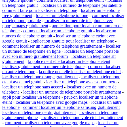
telephone iphone
-
comment localiser un telephone eteint
-
localiser
un telephone gratuit
-
localiser un numero de telephone par satellite
-
comment faire pour localiser un telephone
-
localiser un telephone
free gratuitement
-
localiser un telephone iphone
-
comment localiser
un telephone portable
-
localiser un numero de telephone avec
google maps gratuitement
-
application pour localiser un numero de
telephone
-
comment localiser un telephone gratuit
-
localiser un
numero de telephone gratuit
-
localiser un telephone eteint avec
google gratuit
-
application gratuite pour localiser un telephone
-
comment localiser un numero de telephone gratuitement
-
localiser
un numero de telephone en ligne
-
localiser un telephone portable
avec son numero gratuitement forum
-
localiser un telephone sfr
gratuitement
-
la police peut-elle localiser un telephone eteint
-
localiser gratuitement un numero de telephone
-
comment localiser
un autre telephone
-
la police peut elle localiser un telephone eteint
-
localiser un telephone orange gratuitement
-
localiser un telephone
eteint avec imei gratuit
-
localiser un telephone avec son numero
-
localiser un telephone sans accord
-
localiser avec un numero de
telephone
-
localiser un numero de telephone portable gratuitement
-
appli pour localiser un telephone
-
peut-on localiser un telephone
eteint
-
localiser un telephone avec google maps
-
localiser un autre
telephone
-
comment localiser un telephone samsung gratuitement
-
localiser un telephone perdu gratuitement
-
localiser un telephone
gratuitement iphone
-
localiser un telephone vole eteint gratuitement
-
comment localiser un telephone avec google maps
-
localiser un