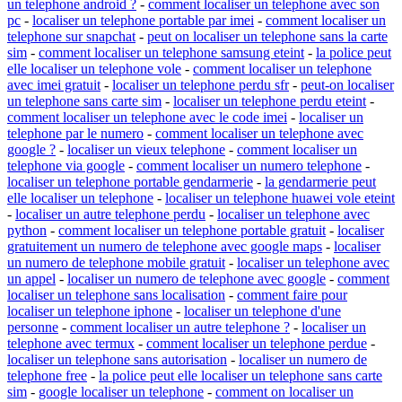
un telephone android ?
-
comment localiser un telephone avec son
pc
-
localiser un telephone portable par imei
-
comment localiser un
telephone sur snapchat
-
peut on localiser un telephone sans la carte
sim
-
comment localiser un telephone samsung eteint
-
la police peut
elle localiser un telephone vole
-
comment localiser un telephone
avec imei gratuit
-
localiser un telephone perdu sfr
-
peut-on localiser
un telephone sans carte sim
-
localiser un telephone perdu eteint
-
comment localiser un telephone avec le code imei
-
localiser un
telephone par le numero
-
comment localiser un telephone avec
google ?
-
localiser un vieux telephone
-
comment localiser un
telephone via google
-
comment localiser un numero telephone
-
localiser un telephone portable gendarmerie
-
la gendarmerie peut
elle localiser un telephone
-
localiser un telephone huawei vole eteint
-
localiser un autre telephone perdu
-
localiser un telephone avec
python
-
comment localiser un telephone portable gratuit
-
localiser
gratuitement un numero de telephone avec google maps
-
localiser
un numero de telephone mobile gratuit
-
localiser un telephone avec
un appel
-
localiser un numero de telephone avec google
-
comment
localiser un telephone sans localisation
-
comment faire pour
localiser un telephone iphone
-
localiser un telephone d'une
personne
-
comment localiser un autre telephone ?
-
localiser un
telephone avec termux
-
comment localiser un telephone perdue
-
localiser un telephone sans autorisation
-
localiser un numero de
telephone free
-
la police peut elle localiser un telephone sans carte
sim
-
google localiser un telephone
-
comment on localiser un