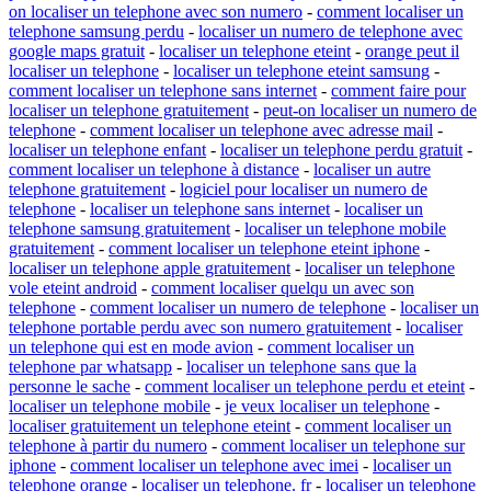
on localiser un telephone avec son numero
-
comment localiser un
telephone samsung perdu
-
localiser un numero de telephone avec
google maps gratuit
-
localiser un telephone eteint
-
orange peut il
localiser un telephone
-
localiser un telephone eteint samsung
-
comment localiser un telephone sans internet
-
comment faire pour
localiser un telephone gratuitement
-
peut-on localiser un numero de
telephone
-
comment localiser un telephone avec adresse mail
-
localiser un telephone enfant
-
localiser un telephone perdu gratuit
-
comment localiser un telephone à distance
-
localiser un autre
telephone gratuitement
-
logiciel pour localiser un numero de
telephone
-
localiser un telephone sans internet
-
localiser un
telephone samsung gratuitement
-
localiser un telephone mobile
gratuitement
-
comment localiser un telephone eteint iphone
-
localiser un telephone apple gratuitement
-
localiser un telephone
vole eteint android
-
comment localiser quelqu un avec son
telephone
-
comment localiser un numero de telephone
-
localiser un
telephone portable perdu avec son numero gratuitement
-
localiser
un telephone qui est en mode avion
-
comment localiser un
telephone par whatsapp
-
localiser un telephone sans que la
personne le sache
-
comment localiser un telephone perdu et eteint
-
localiser un telephone mobile
-
je veux localiser un telephone
-
localiser gratuitement un telephone eteint
-
comment localiser un
telephone à partir du numero
-
comment localiser un telephone sur
iphone
-
comment localiser un telephone avec imei
-
localiser un
telephone orange
-
localiser un telephone. fr
-
localiser un telephone