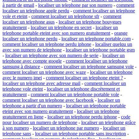
à partir de gmail
-
localiser un telephone par son numero
-
comment
localiser un telephone apple perdu
-
comment localiser un telephone
vole et eteint
-
comment localiser un telephone sfr
-
comment
localiser un telephone asus
-
localiser un telephone bouygues
gratuitement
-
localiser un telephone en secret
-
localiser un
telephone portable eteint avec son numero gratuitement
-
orange
localiser un telephone perdu
-
localiser un telephone portable.com
-
comment localiser un telephone perdu iphone
-
localiser quelqu un
avec son numero de telephone
-
localiser un telephone portable gsm
-
localiser un telephone avec son numero de serie
-
localiser un
telephone avec compte google
-
comment localiser un telephone
samsung à distance
-
comment localiser un telephone samsung vole
-
comment localiser un telephone avec waze
-
localiser un telephone
avec le numero imei
-
comment localiser un telephone eteint ?
-
localiser un telephone avec adresse mail
-
comment localiser un
telephone vole eteint
-
localiser un telephone discrètement et
gratuitement
-
comment localiser un telephone portable vole
-
comment localiser un telephone avec facebook
-
localiser un
telephone a partir d'un numero
-
localiser un telephone portable
eteint avec son numero gratuitement
-
localiser un telephone
gratuitement en ligne
-
localiser un telephone perdu iphone
-
code
pour localiser un numero de telephone
-
localiser un telephone grâce
à son numero
-
localiser un telephone par numero
-
localiser un
telephone sans
-
localiser un telephone portable sans inscription
-