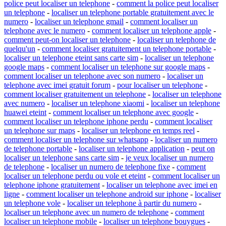
police peut localiser un telephone
-
comment la police peut localiser
un telephone
-
localiser un telephone portable gratuitement avec le
numero
-
localiser un telephone gmail
-
comment localiser un
telephone avec le numero
-
comment localiser un telephone apple
-
comment peut-on localiser un telephone
-
localiser un telephone de
quelqu'un
-
comment localiser gratuitement un telephone portable
-
localiser un telephone eteint sans carte sim
-
localiser un telephone
google maps
-
comment localiser un telephone sur google maps
-
comment localiser un telephone avec son numero
-
localiser un
telephone avec imei gratuit forum
-
pour localiser un telephone
-
comment localiser gratuitement un telephone
-
localiser un telephone
avec numero
-
localiser un telephone xiaomi
-
localiser un telephone
huawei eteint
-
comment localiser un telephone avec google
-
comment localiser un telephone iphone perdu
-
comment localiser
un telephone sur maps
-
localiser un telephone en temps reel
-
comment localiser un telephone sur whatsapp
-
localiser un numero
de telephone portable
-
localiser un telephone application
-
peut on
localiser un telephone sans carte sim
-
je veux localiser un numero
de telephone
-
localiser un numero de telephone fixe
-
comment
localiser un telephone perdu ou vole et eteint
-
comment localiser un
telephone iphone gratuitement
-
localiser un telephone avec imei en
ligne
-
comment localiser un telephone android sur iphone
-
localiser
un telephone vole
-
localiser un telephone à partir du numero
-
localiser un telephone avec un numero de telephone
-
comment
localiser un telephone mobile
-
localiser un telephone bouygues
-