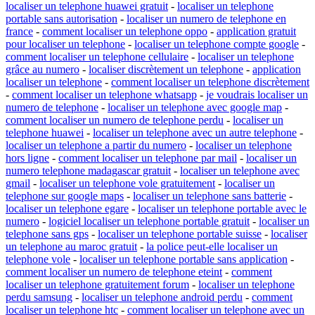
localiser un telephone huawei gratuit
-
localiser un telephone
portable sans autorisation
-
localiser un numero de telephone en
france
-
comment localiser un telephone oppo
-
application gratuit
pour localiser un telephone
-
localiser un telephone compte google
-
comment localiser un telephone cellulaire
-
localiser un telephone
grâce au numero
-
localiser discrètement un telephone
-
application
localiser un telephone
-
comment localiser un telephone discrètement
-
comment localiser un telephone whatsapp
-
je voudrais localiser un
numero de telephone
-
localiser un telephone avec google map
-
comment localiser un numero de telephone perdu
-
localiser un
telephone huawei
-
localiser un telephone avec un autre telephone
-
localiser un telephone a partir du numero
-
localiser un telephone
hors ligne
-
comment localiser un telephone par mail
-
localiser un
numero telephone madagascar gratuit
-
localiser un telephone avec
gmail
-
localiser un telephone vole gratuitement
-
localiser un
telephone sur google maps
-
localiser un telephone sans batterie
-
localiser un telephone egare
-
localiser un telephone portable avec le
numero
-
logiciel localiser un telephone portable gratuit
-
localiser un
telephone sans gps
-
localiser un telephone portable suisse
-
localiser
un telephone au maroc gratuit
-
la police peut-elle localiser un
telephone vole
-
localiser un telephone portable sans application
-
comment localiser un numero de telephone eteint
-
comment
localiser un telephone gratuitement forum
-
localiser un telephone
perdu samsung
-
localiser un telephone android perdu
-
comment
localiser un telephone htc
-
comment localiser un telephone avec un