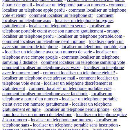
à partir de gmail
-
localiser un telephone par son numero
-
comment
localiser un telephone apple perdu
-
comment localiser un telephone
vole et eteint
-
comment localiser un telephone sfr
-
comment
localiser un telephone asus
-
localiser un telephone bouygues
gratuitement
-
localiser un telephone en secret
-
localiser un
telephone portable eteint avec son numero gratuitement
-
orange
localiser un telephone perdu
-
localiser un telephone portable.com
-
comment localiser un telephone perdu iphone
-
localiser quelqu un
avec son numero de telephone
-
localiser un telephone portable gsm
-
localiser un telephone avec son numero de serie
-
localiser un
telephone avec compte google
-
comment localiser un telephone
samsung à distance
-
comment localiser un telephone samsung vole
-
comment localiser un telephone avec waze
-
localiser un telephone
avec le numero imei
-
comment localiser un telephone eteint ?
-
localiser un telephone avec adresse mail
-
comment localiser un
telephone vole eteint
-
localiser un telephone discrètement et
gratuitement
-
comment localiser un telephone portable vole
-
comment localiser un telephone avec facebook
-
localiser un
telephone a partir d'un numero
-
localiser un telephone portable
eteint avec son numero gratuitement
-
localiser un telephone
gratuitement en ligne
-
localiser un telephone perdu iphone
-
code
pour localiser un numero de telephone
-
localiser un telephone grâce
à son numero
-
localiser un telephone par numero
-
localiser un
telephone sans
-
localiser un telephone portable sans inscription
-