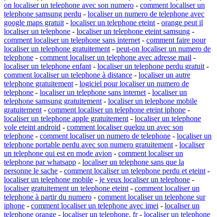
on localiser un telephone avec son numero
-
comment localiser un
telephone samsung perdu
-
localiser un numero de telephone avec
google maps gratuit
-
localiser un telephone eteint
-
orange peut il
localiser un telephone
-
localiser un telephone eteint samsung
-
comment localiser un telephone sans internet
-
comment faire pour
localiser un telephone gratuitement
-
peut-on localiser un numero de
telephone
-
comment localiser un telephone avec adresse mail
-
localiser un telephone enfant
-
localiser un telephone perdu gratuit
-
comment localiser un telephone à distance
-
localiser un autre
telephone gratuitement
-
logiciel pour localiser un numero de
telephone
-
localiser un telephone sans internet
-
localiser un
telephone samsung gratuitement
-
localiser un telephone mobile
gratuitement
-
comment localiser un telephone eteint iphone
-
localiser un telephone apple gratuitement
-
localiser un telephone
vole eteint android
-
comment localiser quelqu un avec son
telephone
-
comment localiser un numero de telephone
-
localiser un
telephone portable perdu avec son numero gratuitement
-
localiser
un telephone qui est en mode avion
-
comment localiser un
telephone par whatsapp
-
localiser un telephone sans que la
personne le sache
-
comment localiser un telephone perdu et eteint
-
localiser un telephone mobile
-
je veux localiser un telephone
-
localiser gratuitement un telephone eteint
-
comment localiser un
telephone à partir du numero
-
comment localiser un telephone sur
iphone
-
comment localiser un telephone avec imei
-
localiser un
telephone orange
-
localiser un telephone. fr
-
localiser un telephone