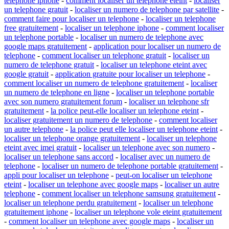
telephone iphone
-
comment localiser un telephone eteint
-
localiser
un telephone gratuit
-
localiser un numero de telephone par satellite
-
comment faire pour localiser un telephone
-
localiser un telephone
free gratuitement
-
localiser un telephone iphone
-
comment localiser
un telephone portable
-
localiser un numero de telephone avec
google maps gratuitement
-
application pour localiser un numero de
telephone
-
comment localiser un telephone gratuit
-
localiser un
numero de telephone gratuit
-
localiser un telephone eteint avec
google gratuit
-
application gratuite pour localiser un telephone
-
comment localiser un numero de telephone gratuitement
-
localiser
un numero de telephone en ligne
-
localiser un telephone portable
avec son numero gratuitement forum
-
localiser un telephone sfr
gratuitement
-
la police peut-elle localiser un telephone eteint
-
localiser gratuitement un numero de telephone
-
comment localiser
un autre telephone
-
la police peut elle localiser un telephone eteint
-
localiser un telephone orange gratuitement
-
localiser un telephone
eteint avec imei gratuit
-
localiser un telephone avec son numero
-
localiser un telephone sans accord
-
localiser avec un numero de
telephone
-
localiser un numero de telephone portable gratuitement
-
appli pour localiser un telephone
-
peut-on localiser un telephone
eteint
-
localiser un telephone avec google maps
-
localiser un autre
telephone
-
comment localiser un telephone samsung gratuitement
-
localiser un telephone perdu gratuitement
-
localiser un telephone
gratuitement iphone
-
localiser un telephone vole eteint gratuitement
-
comment localiser un telephone avec google maps
-
localiser un