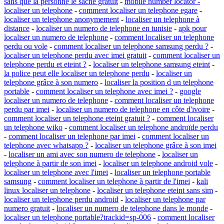
sans que la personne le sache gratuit
-
mobile number locator -
localiser un telephone
-
comment localiser un telephone egare
-
localiser un telephone anonymement
-
localiser un telephone à
distance
-
localiser un numero de telephone en tunisie
-
apk pour
localiser un numero de telephone
-
comment localiser un telephone
perdu ou vole
-
comment localiser un telephone samsung perdu ?
-
localiser un telephone perdu avec imei gratuit
-
comment localiser un
telephone perdu et eteint ?
-
localiser un telephone samsung eteint
-
la police peut elle localiser un telephone perdu
-
localiser un
telephone grâce à son numero
-
localiser la position d un telephone
portable
-
comment localiser un telephone avec imei ?
-
google
localiser un numero de telephone
-
comment localiser un telephone
perdu par imei
-
localiser un numero de telephone en côte d'ivoire
-
comment localiser un telephone eteint gratuit ?
-
comment localiser
un telephone wiko
-
comment localiser un telephone androïde perdu
-
comment localiser un telephone par imei
-
comment localiser un
telephone avec whatsapp ?
-
localiser un telephone grâce à son imei
-
localiser un ami avec son numero de telephone
-
localiser un
telephone à partir de son imei
-
localiser un telephone android vole
-
localiser un telephone avec l'imei
-
localiser un telephone portable
samsung
-
comment localiser un telephone à partir de l'imei
-
kali
linux localiser un telephone
-
localiser un telephone eteint sans sim
-
localiser un telephone perdu android
-
localiser un telephone par
numero gratuit
-
localiser un numero de telephone dans le monde
-
localiser un telephone portable?trackid=sp-006
-
comment localiser