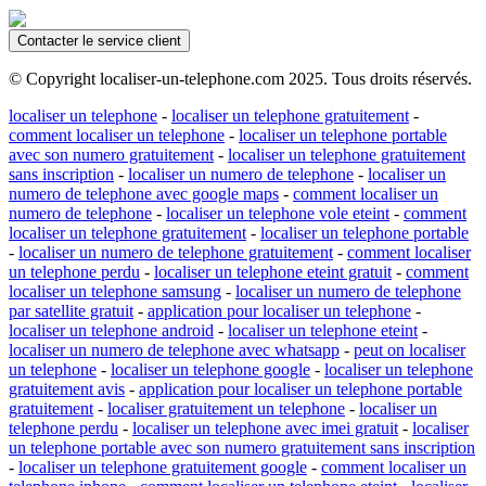
Contacter le service client
© Copyright localiser-un-telephone.com 2025. Tous droits réservés.
localiser un telephone
-
localiser un telephone gratuitement
-
comment localiser un telephone
-
localiser un telephone portable
avec son numero gratuitement
-
localiser un telephone gratuitement
sans inscription
-
localiser un numero de telephone
-
localiser un
numero de telephone avec google maps
-
comment localiser un
numero de telephone
-
localiser un telephone vole eteint
-
comment
localiser un telephone gratuitement
-
localiser un telephone portable
-
localiser un numero de telephone gratuitement
-
comment localiser
un telephone perdu
-
localiser un telephone eteint gratuit
-
comment
localiser un telephone samsung
-
localiser un numero de telephone
par satellite gratuit
-
application pour localiser un telephone
-
localiser un telephone android
-
localiser un telephone eteint
-
localiser un numero de telephone avec whatsapp
-
peut on localiser
un telephone
-
localiser un telephone google
-
localiser un telephone
gratuitement avis
-
application pour localiser un telephone portable
gratuitement
-
localiser gratuitement un telephone
-
localiser un
telephone perdu
-
localiser un telephone avec imei gratuit
-
localiser
un telephone portable avec son numero gratuitement sans inscription
-
localiser un telephone gratuitement google
-
comment localiser un