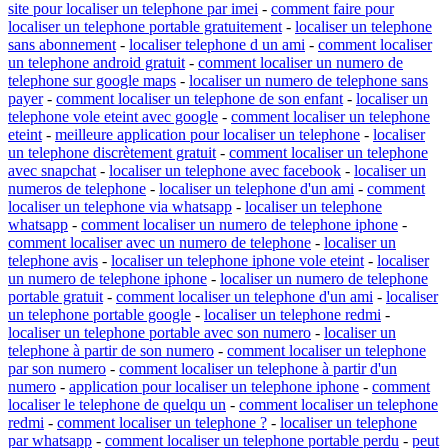
site pour localiser un telephone par imei
-
comment faire pour
localiser un telephone portable gratuitement
-
localiser un telephone
sans abonnement
-
localiser telephone d un ami
-
comment localiser
un telephone android gratuit
-
comment localiser un numero de
telephone sur google maps
-
localiser un numero de telephone sans
payer
-
comment localiser un telephone de son enfant
-
localiser un
telephone vole eteint avec google
-
comment localiser un telephone
eteint
-
meilleure application pour localiser un telephone
-
localiser
un telephone discrètement gratuit
-
comment localiser un telephone
avec snapchat
-
localiser un telephone avec facebook
-
localiser un
numeros de telephone
-
localiser un telephone d'un ami
-
comment
localiser un telephone via whatsapp
-
localiser un telephone
whatsapp
-
comment localiser un numero de telephone iphone
-
comment localiser avec un numero de telephone
-
localiser un
telephone avis
-
localiser un telephone iphone vole eteint
-
localiser
un numero de telephone iphone
-
localiser un numero de telephone
portable gratuit
-
comment localiser un telephone d'un ami
-
localiser
un telephone portable google
-
localiser un telephone redmi
-
localiser un telephone portable avec son numero
-
localiser un
telephone à partir de son numero
-
comment localiser un telephone
par son numero
-
comment localiser un telephone à partir d'un
numero
-
application pour localiser un telephone iphone
-
comment
localiser le telephone de quelqu un
-
comment localiser un telephone
redmi
-
comment localiser un telephone ?
-
localiser un telephone
par whatsapp
-
comment localiser un telephone portable perdu
-
peut