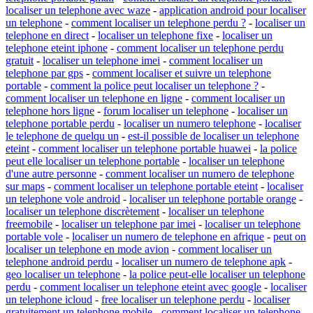
localiser un telephone avec waze
-
application android pour localiser
un telephone
-
comment localiser un telephone perdu ?
-
localiser un
telephone en direct
-
localiser un telephone fixe
-
localiser un
telephone eteint iphone
-
comment localiser un telephone perdu
gratuit
-
localiser un telephone imei
-
comment localiser un
telephone par gps
-
comment localiser et suivre un telephone
portable
-
comment la police peut localiser un telephone ?
-
comment localiser un telephone en ligne
-
comment localiser un
telephone hors ligne
-
forum localiser un telephone
-
localiser un
telephone portable perdu
-
localiser un numero telephone
-
localiser
le telephone de quelqu un
-
est-il possible de localiser un telephone
eteint
-
comment localiser un telephone portable huawei
-
la police
peut elle localiser un telephone portable
-
localiser un telephone
d'une autre personne
-
comment localiser un numero de telephone
sur maps
-
comment localiser un telephone portable eteint
-
localiser
un telephone vole android
-
localiser un telephone portable orange
-
localiser un telephone discrètement
-
localiser un telephone
freemobile
-
localiser un telephone par imei
-
localiser un telephone
portable vole
-
localiser un numero de telephone en afrique
-
peut on
localiser un telephone en mode avion
-
comment localiser un
telephone android perdu
-
localiser un numero de telephone apk
-
geo localiser un telephone
-
la police peut-elle localiser un telephone
perdu
-
comment localiser un telephone eteint avec google
-
localiser
un telephone icloud
-
free localiser un telephone perdu
-
localiser
gratuitement un telephone mobile
-
comment localiser un telephone