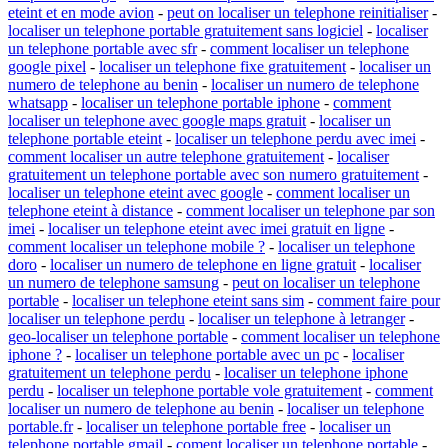
eteint et en mode avion
-
peut on localiser un telephone reinitialiser
-
localiser un telephone portable gratuitement sans logiciel
-
localiser
un telephone portable avec sfr
-
comment localiser un telephone
google pixel
-
localiser un telephone fixe gratuitement
-
localiser un
numero de telephone au benin
-
localiser un numero de telephone
whatsapp
-
localiser un telephone portable iphone
-
comment
localiser un telephone avec google maps gratuit
-
localiser un
telephone portable eteint
-
localiser un telephone perdu avec imei
-
comment localiser un autre telephone gratuitement
-
localiser
gratuitement un telephone portable avec son numero gratuitement
-
localiser un telephone eteint avec google
-
comment localiser un
telephone eteint à distance
-
comment localiser un telephone par son
imei
-
localiser un telephone eteint avec imei gratuit en ligne
-
comment localiser un telephone mobile ?
-
localiser un telephone
doro
-
localiser un numero de telephone en ligne gratuit
-
localiser
un numero de telephone samsung
-
peut on localiser un telephone
portable
-
localiser un telephone eteint sans sim
-
comment faire pour
localiser un telephone perdu
-
localiser un telephone à letranger
-
geo-localiser un telephone portable
-
comment localiser un telephone
iphone ?
-
localiser un telephone portable avec un pc
-
localiser
gratuitement un telephone perdu
-
localiser un telephone iphone
perdu
-
localiser un telephone portable vole gratuitement
-
comment
localiser un numero de telephone au benin
-
localiser un telephone
portable.fr
-
localiser un telephone portable free
-
localiser un
telephone portable gmail
-
coment localiser un telephone portable
-