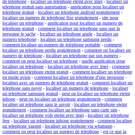
de telephone
-
localiser un telephone eteint avec imei
-
localiser un
telephone gratuit sans autorisation
-
application pour localiser un
telephone gratuit
-
localiser un telephone android gratuitement
-
localiser un numero de telephone fixe gratuitement
-
site pour
localiser un telephone
-
application pour localiser un numero de
telephone gratuit
-
comment localiser un telephone sans que la
personne le sache
-
localiser un telephone apple
-
localiser un
numero telephone
-
localiser un telephone samsung perdu
-
comment localiser un numero de telephone portable
-
comment
localiser un telephone perdu gratuitement
-
comment on localiser un
numero de telephone
-
localiser un telephone par son numero
-
comment on peut localiser un telephone
-
quelle application pour
localiser un telephone
-
localiser un telephone avec imei
-
comment
localiser un telephone eteint gratuit
-
comment localiser un telephone
en mode avion
-
comment localiser un telephone d'une personne
-
localiser avec un numero de telephone gratuit
-
comment localiser un
telephone sans payer
-
localiser un numero de telephone
-
localiser
un telephone samsung gratuit
-
peut on localiser un telephone eteint
iphone
-
peut on localiser un telephone gratuitement
-
comment
localiser un telephone sans le savoir
-
localiser un telephone eteint
gratuitement
-
comment localiser un telephone sans carte sim
-
localiser un telephone vole eteint avec imei
-
localiser un telephone
free
-
localiser un telephone iphone gratuitement
-
comment localiser
un telephone xiaomi
-
localiser un telephone via whatsapp
-
comment on peut localiser un numero de telephone
-
est ce que la