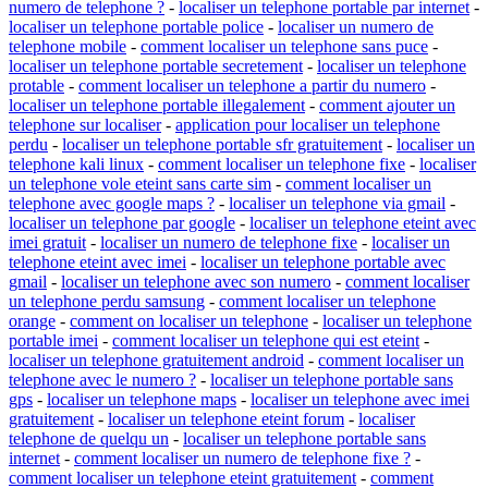
numero de telephone ?
-
localiser un telephone portable par internet
-
localiser un telephone portable police
-
localiser un numero de
telephone mobile
-
comment localiser un telephone sans puce
-
localiser un telephone portable secretement
-
localiser un telephone
protable
-
comment localiser un telephone a partir du numero
-
localiser un telephone portable illegalement
-
comment ajouter un
telephone sur localiser
-
application pour localiser un telephone
perdu
-
localiser un telephone portable sfr gratuitement
-
localiser un
telephone kali linux
-
comment localiser un telephone fixe
-
localiser
un telephone vole eteint sans carte sim
-
comment localiser un
telephone avec google maps ?
-
localiser un telephone via gmail
-
localiser un telephone par google
-
localiser un telephone eteint avec
imei gratuit
-
localiser un numero de telephone fixe
-
localiser un
telephone eteint avec imei
-
localiser un telephone portable avec
gmail
-
localiser un telephone avec son numero
-
comment localiser
un telephone perdu samsung
-
comment localiser un telephone
orange
-
comment on localiser un telephone
-
localiser un telephone
portable imei
-
comment localiser un telephone qui est eteint
-
localiser un telephone gratuitement android
-
comment localiser un
telephone avec le numero ?
-
localiser un telephone portable sans
gps
-
localiser un telephone maps
-
localiser un telephone avec imei
gratuitement
-
localiser un telephone eteint forum
-
localiser
telephone de quelqu un
-
localiser un telephone portable sans
internet
-
comment localiser un numero de telephone fixe ?
-
comment localiser un telephone eteint gratuitement
-
comment