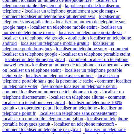
comment localiser un numero de telephone fixe
-
localiser un
telephone portable illegalement
-
la police peut elle localiser un
telephone
-
localiser un telephone gratuitement google maps
-
comment localiser un telephone gratuitement avis
-
localiser un
telephone sans application
-
localiser un numero de telephone sur
google maps
-
localiser un telephone mobile eteint
-
localiser un
numero de telephone maroc
-
localiser un telephone portable sfr
-
localiser un telephone via google
-
application localiser un telephone
android
-
localiser un telephone mobile gratuit
-
localiser un
telephone perdu bouygues
-
localiser un telephone sony
-
comment
localiser un telephone google
-
localiser un telephone portable eteint
-
localiser un telephone par gmail
-
comment localiser un telephone
huawei perdu
-
localiser un numero de telephone au cameroun
-
peut
on localiser un telephone eteint
-
localiser un telephone portable
eteint vole
-
localiser un telephone avec son imei
-
localiser un
telephone portable sans que la personne le sache
-
comment localiser
un telephone voler
-
free mobile localiser un telephone perdu
-
comment localiser un numero de telephone au togo
-
localiser un
telephone discretement
-
localiser un telephone allume
-
comment
localiser un telephone avec gmail
-
localiser un telephone 100%
gratuit
-
un operateur peut il localiser un telephone
-
localiser un
telephone point fr
-
localiser un telephone sans consentement
-
localiser un numero de telephone au gabon
-
localiser un telephone
portable bouygues gratuit
-
localiser un telephone microsoft
-
comment localiser un telephone par gmail
-
localiser un telephone