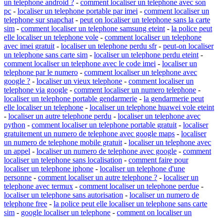
un telephone android ?
-
comment localiser un telephone avec son
pc
-
localiser un telephone portable par imei
-
comment localiser un
telephone sur snapchat
-
peut on localiser un telephone sans la carte
sim
-
comment localiser un telephone samsung eteint
-
la police peut
elle localiser un telephone vole
-
comment localiser un telephone
avec imei gratuit
-
localiser un telephone perdu sfr
-
peut-on localiser
un telephone sans carte sim
-
localiser un telephone perdu eteint
-
comment localiser un telephone avec le code imei
-
localiser un
telephone par le numero
-
comment localiser un telephone avec
google ?
-
localiser un vieux telephone
-
comment localiser un
telephone via google
-
comment localiser un numero telephone
-
localiser un telephone portable gendarmerie
-
la gendarmerie peut
elle localiser un telephone
-
localiser un telephone huawei vole eteint
-
localiser un autre telephone perdu
-
localiser un telephone avec
python
-
comment localiser un telephone portable gratuit
-
localiser
gratuitement un numero de telephone avec google maps
-
localiser
un numero de telephone mobile gratuit
-
localiser un telephone avec
un appel
-
localiser un numero de telephone avec google
-
comment
localiser un telephone sans localisation
-
comment faire pour
localiser un telephone iphone
-
localiser un telephone d'une
personne
-
comment localiser un autre telephone ?
-
localiser un
telephone avec termux
-
comment localiser un telephone perdue
-
localiser un telephone sans autorisation
-
localiser un numero de
telephone free
-
la police peut elle localiser un telephone sans carte
sim
-
google localiser un telephone
-
comment on localiser un