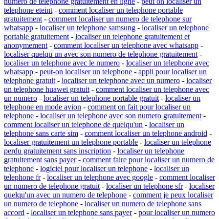
numero de telephone gratuitement en ligne
-
peut on localiser un
telephone eteint
-
comment localiser un telephone portable
gratuitement
-
comment localiser un numero de telephone sur
whatsapp
-
localiser un telephone samsung
-
localiser un telephone
portable gratuitement
-
localiser un telephone gratuitement et
anonymement
-
comment localiser un telephone avec whatsapp
-
localiser quelqu un avec son numero de telephone gratuitement
-
localiser un telephone avec le numero
-
localiser un telephone avec
whatsapp
-
peut-on localiser un telephone
-
appli pour localiser un
telephone gratuit
-
localiser un telephone avec un numero
-
localiser
un telephone huawei gratuit
-
comment localiser un telephone avec
un numero
-
localiser un telephone portable gratuit
-
localiser un
telephone en mode avion
-
comment on fait pour localiser un
telephone
-
localiser un telephone avec son numero gratuitement
-
comment localiser un telephone de quelqu'un
-
localiser un
telephone sans carte sim
-
comment localiser un telephone android
-
localiser gratuitement un telephone portable
-
localiser un telephone
perdu gratuitement sans inscription
-
localiser un telephone
gratuitement sans payer
-
comment faire pour localiser un numero de
telephone
-
logiciel pour localiser un telephone
-
localiser un
telephone fr
-
localiser un telephone avec google
-
comment localiser
un numero de telephone gratuit
-
localiser un telephone sfr
-
localiser
quelqu'un avec un numero de telephone
-
comment je peux localiser
un numero de telephone
-
localiser un numero de telephone sans
accord
-
localiser un telephone sans payer
-
pour localiser un numero