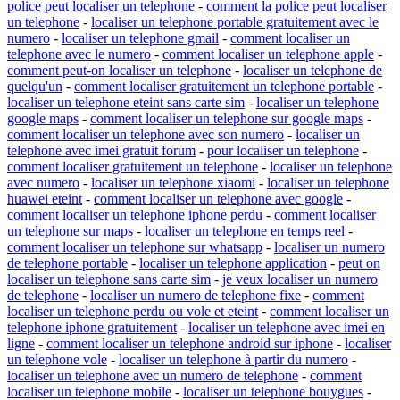
police peut localiser un telephone
-
comment la police peut localiser
un telephone
-
localiser un telephone portable gratuitement avec le
numero
-
localiser un telephone gmail
-
comment localiser un
telephone avec le numero
-
comment localiser un telephone apple
-
comment peut-on localiser un telephone
-
localiser un telephone de
quelqu'un
-
comment localiser gratuitement un telephone portable
-
localiser un telephone eteint sans carte sim
-
localiser un telephone
google maps
-
comment localiser un telephone sur google maps
-
comment localiser un telephone avec son numero
-
localiser un
telephone avec imei gratuit forum
-
pour localiser un telephone
-
comment localiser gratuitement un telephone
-
localiser un telephone
avec numero
-
localiser un telephone xiaomi
-
localiser un telephone
huawei eteint
-
comment localiser un telephone avec google
-
comment localiser un telephone iphone perdu
-
comment localiser
un telephone sur maps
-
localiser un telephone en temps reel
-
comment localiser un telephone sur whatsapp
-
localiser un numero
de telephone portable
-
localiser un telephone application
-
peut on
localiser un telephone sans carte sim
-
je veux localiser un numero
de telephone
-
localiser un numero de telephone fixe
-
comment
localiser un telephone perdu ou vole et eteint
-
comment localiser un
telephone iphone gratuitement
-
localiser un telephone avec imei en
ligne
-
comment localiser un telephone android sur iphone
-
localiser
un telephone vole
-
localiser un telephone à partir du numero
-
localiser un telephone avec un numero de telephone
-
comment
localiser un telephone mobile
-
localiser un telephone bouygues
-