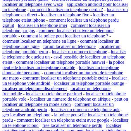
localiser un telephone avec waze
-
application android pour localiser
un telephone
-
comment localiser un telephone perdu ?
-
localiser un
telephone en direct
-
localiser un telephone fixe
-
localiser un
telephone eteint iphone
-
comment localiser un telephone perdu
gratuit
-
localiser un telephone imei
-
comment localiser un
telephone par gps
-
comment localiser et suivre un telephone
portable
-
comment la police peut localiser un telephone ?
-
comment localiser un telephone en ligne
-
comment localiser un
telephone hors ligne
-
forum localiser un telephone
-
localiser un
telephone portable perdu
-
localiser un numero telephone
-
localiser
le telephone de quelqu un
-
est-il possible de localiser un telephone
eteint
-
comment localiser un telephone portable huawei
-
la police
peut elle localiser un telephone portable
-
localiser un telephone
d'une autre personne
-
comment localiser un numero de telephone
sur maps
-
comment localiser un telephone portable eteint
-
localiser
un telephone vole android
-
localiser un telephone portable orange
-
localiser un telephone discrètement
-
localiser un telephone
freemobile
-
localiser un telephone par imei
-
localiser un telephone
portable vole
-
localiser un numero de telephone en afrique
-
peut on
localiser un telephone en mode avion
-
comment localiser un
telephone android perdu
-
localiser un numero de telephone apk
-
geo localiser un telephone
-
la police peut-elle localiser un telephone
perdu
-
comment localiser un telephone eteint avec google
-
localiser
un telephone icloud
-
free localiser un telephone perdu
-
localiser
gratuitement un telephone mobile
-
comment localiser un telephone