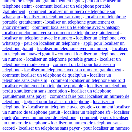
numero de telephone gratuitement en ligne
-
peut on localiser un
telephone eteint
-
comment localiser un telephone portable
gratuitement
-
comment localiser un numero de telephone sur
whatsapp
-
localiser un telephone samsung
-
localiser un telephone
portable gratuitement
-
localiser un telephone gratuitement et
anonymement
-
comment localiser un telephone avec whatsapp
-
localiser quelqu un avec son numero de telephone gratuitement
-
localiser un telephone avec le numero
-
localiser un telephone avec
whatsapp
-
peut-on localiser un telephone
-
appli pour localiser un
telephone gratuit
-
localiser un telephone avec un numero
-
localiser
un telephone huawei gratuit
-
comment localiser un telephone avec
un numero
-
localiser un telephone portable gratuit
-
localiser un
telephone en mode avion
-
comment on fait pour localiser un
telephone
-
localiser un telephone avec son numero gratuitement
-
comment localiser un telephone de quelqu'un
-
localiser un
telephone sans carte sim
-
comment localiser un telephone android
-
localiser gratuitement un telephone portable
-
localiser un telephone
perdu gratuitement sans inscription
-
localiser un telephone
gratuitement sans payer
-
comment faire pour localiser un numero de
telephone
-
logiciel pour localiser un telephone
-
localiser un
telephone fr
-
localiser un telephone avec google
-
comment localiser
un numero de telephone gratuit
-
localiser un telephone sfr
-
localiser
quelqu'un avec un numero de telephone
-
comment je peux localiser
un numero de telephone
-
localiser un numero de telephone sans
accord
-
localiser un telephone sans payer
-
pour localiser un numero