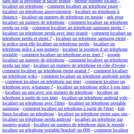
sans que la personne le sache gratuit
-
mobile number locator -
localiser un telephone
-
comment localiser un telephone egare
-
localiser un telephone anonymement
-
localiser un telephone à
distance
-
localiser un numero de telephone en tunisie
-
apk pour
localiser un numero de telephone
-
comment localiser un telephone
perdu ou vole
-
comment localiser un telephone samsung perdu ?
-
localiser un telephone perdu avec imei gratuit
-
comment localiser un
telephone perdu et eteint ?
-
localiser un telephone samsung eteint
-
la police peut elle localiser un telephone perdu
-
localiser un
telephone grâce à son numero
-
localiser la position d un telephone
portable
-
comment localiser un telephone avec imei ?
-
google
localiser un numero de telephone
-
comment localiser un telephone
perdu par imei
-
localiser un numero de telephone en côte d'ivoire
-
comment localiser un telephone eteint gratuit ?
-
comment localiser
un telephone wiko
-
comment localiser un telephone androïde perdu
-
comment localiser un telephone par imei
-
comment localiser un
telephone avec whatsapp ?
-
localiser un telephone grâce à son imei
-
localiser un ami avec son numero de telephone
-
localiser un
telephone à partir de son imei
-
localiser un telephone android vole
-
localiser un telephone avec l'imei
-
localiser un telephone portable
samsung
-
comment localiser un telephone à partir de l'imei
-
kali
linux localiser un telephone
-
localiser un telephone eteint sans sim
-
localiser un telephone perdu android
-
localiser un telephone par
numero gratuit
-
localiser un numero de telephone dans le monde
-
localiser un telephone portable?trackid=sp-006
-
comment localiser