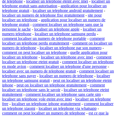
de telephone
-
localiser un telephone eteint avec imei
-
localiser un
telephone gratuit sans autorisation
-
application pour localiser un
telephone gratuit
-
localiser un telephone android gratuitement
-
localiser un numero de telephone fixe gratuitement
-
site pour
localiser un telephone
-
application pour localiser un numero de
telephone gratuit
-
comment localiser un telephone sans que la
personne le sache
-
localiser un telephone apple
-
localiser un
numero telephone
-
localiser un telephone samsung perdu
-
comment localiser un numero de telephone portable
-
comment
localiser un telephone perdu gratuitement
-
comment on localiser un
numero de telephone
-
localiser un telephone par son numero
-
comment on peut localiser un telephone
-
quelle application pour
localiser un telephone
-
localiser un telephone avec imei
-
comment
localiser un telephone eteint gratuit
-
comment localiser un telephone
en mode avion
-
comment localiser un telephone d'une personne
-
localiser avec un numero de telephone gratuit
-
comment localiser un
telephone sans payer
-
localiser un numero de telephone
-
localiser
un telephone samsung gratuit
-
peut on localiser un telephone eteint
iphone
-
peut on localiser un telephone gratuitement
-
comment
localiser un telephone sans le savoir
-
localiser un telephone eteint
gratuitement
-
comment localiser un telephone sans carte sim
-
localiser un telephone vole eteint avec imei
-
localiser un telephone
free
-
localiser un telephone iphone gratuitement
-
comment localiser
un telephone xiaomi
-
localiser un telephone via whatsapp
-
comment on peut localiser un numero de telephone
-
est ce que la