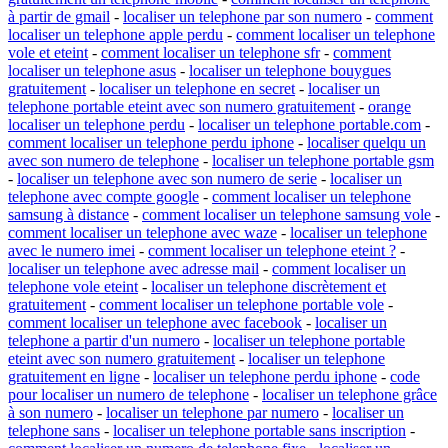
à partir de gmail
-
localiser un telephone par son numero
-
comment
localiser un telephone apple perdu
-
comment localiser un telephone
vole et eteint
-
comment localiser un telephone sfr
-
comment
localiser un telephone asus
-
localiser un telephone bouygues
gratuitement
-
localiser un telephone en secret
-
localiser un
telephone portable eteint avec son numero gratuitement
-
orange
localiser un telephone perdu
-
localiser un telephone portable.com
-
comment localiser un telephone perdu iphone
-
localiser quelqu un
avec son numero de telephone
-
localiser un telephone portable gsm
-
localiser un telephone avec son numero de serie
-
localiser un
telephone avec compte google
-
comment localiser un telephone
samsung à distance
-
comment localiser un telephone samsung vole
-
comment localiser un telephone avec waze
-
localiser un telephone
avec le numero imei
-
comment localiser un telephone eteint ?
-
localiser un telephone avec adresse mail
-
comment localiser un
telephone vole eteint
-
localiser un telephone discrètement et
gratuitement
-
comment localiser un telephone portable vole
-
comment localiser un telephone avec facebook
-
localiser un
telephone a partir d'un numero
-
localiser un telephone portable
eteint avec son numero gratuitement
-
localiser un telephone
gratuitement en ligne
-
localiser un telephone perdu iphone
-
code
pour localiser un numero de telephone
-
localiser un telephone grâce
à son numero
-
localiser un telephone par numero
-
localiser un
telephone sans
-
localiser un telephone portable sans inscription
-