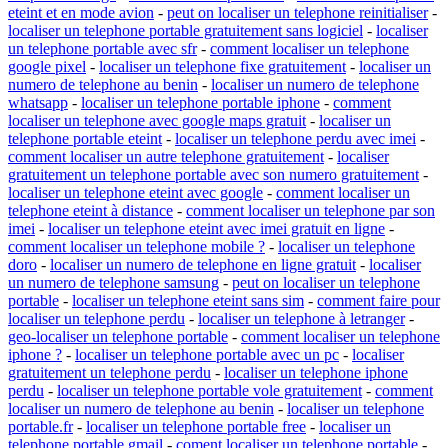
eteint et en mode avion
-
peut on localiser un telephone reinitialiser
-
localiser un telephone portable gratuitement sans logiciel
-
localiser
un telephone portable avec sfr
-
comment localiser un telephone
google pixel
-
localiser un telephone fixe gratuitement
-
localiser un
numero de telephone au benin
-
localiser un numero de telephone
whatsapp
-
localiser un telephone portable iphone
-
comment
localiser un telephone avec google maps gratuit
-
localiser un
telephone portable eteint
-
localiser un telephone perdu avec imei
-
comment localiser un autre telephone gratuitement
-
localiser
gratuitement un telephone portable avec son numero gratuitement
-
localiser un telephone eteint avec google
-
comment localiser un
telephone eteint à distance
-
comment localiser un telephone par son
imei
-
localiser un telephone eteint avec imei gratuit en ligne
-
comment localiser un telephone mobile ?
-
localiser un telephone
doro
-
localiser un numero de telephone en ligne gratuit
-
localiser
un numero de telephone samsung
-
peut on localiser un telephone
portable
-
localiser un telephone eteint sans sim
-
comment faire pour
localiser un telephone perdu
-
localiser un telephone à letranger
-
geo-localiser un telephone portable
-
comment localiser un telephone
iphone ?
-
localiser un telephone portable avec un pc
-
localiser
gratuitement un telephone perdu
-
localiser un telephone iphone
perdu
-
localiser un telephone portable vole gratuitement
-
comment
localiser un numero de telephone au benin
-
localiser un telephone
portable.fr
-
localiser un telephone portable free
-
localiser un
telephone portable gmail
-
coment localiser un telephone portable
-