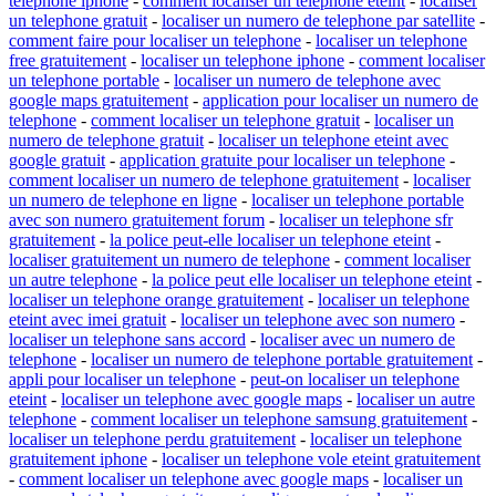
telephone iphone
-
comment localiser un telephone eteint
-
localiser
un telephone gratuit
-
localiser un numero de telephone par satellite
-
comment faire pour localiser un telephone
-
localiser un telephone
free gratuitement
-
localiser un telephone iphone
-
comment localiser
un telephone portable
-
localiser un numero de telephone avec
google maps gratuitement
-
application pour localiser un numero de
telephone
-
comment localiser un telephone gratuit
-
localiser un
numero de telephone gratuit
-
localiser un telephone eteint avec
google gratuit
-
application gratuite pour localiser un telephone
-
comment localiser un numero de telephone gratuitement
-
localiser
un numero de telephone en ligne
-
localiser un telephone portable
avec son numero gratuitement forum
-
localiser un telephone sfr
gratuitement
-
la police peut-elle localiser un telephone eteint
-
localiser gratuitement un numero de telephone
-
comment localiser
un autre telephone
-
la police peut elle localiser un telephone eteint
-
localiser un telephone orange gratuitement
-
localiser un telephone
eteint avec imei gratuit
-
localiser un telephone avec son numero
-
localiser un telephone sans accord
-
localiser avec un numero de
telephone
-
localiser un numero de telephone portable gratuitement
-
appli pour localiser un telephone
-
peut-on localiser un telephone
eteint
-
localiser un telephone avec google maps
-
localiser un autre
telephone
-
comment localiser un telephone samsung gratuitement
-
localiser un telephone perdu gratuitement
-
localiser un telephone
gratuitement iphone
-
localiser un telephone vole eteint gratuitement
-
comment localiser un telephone avec google maps
-
localiser un