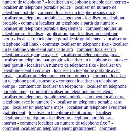
numero de telephone ?
-
localiser un telephone portable par internet
-
localiser un telephone portable police
-
localiser un numero de
telephone mobile
-
comment localiser un telephone sans puce
-
localiser un telephone portable secretement
-
localiser un telephone
protable
-
comment localiser un telephone a partir du numero
-
localiser un telephone portable illegalement
-
comment ajouter un
telephone sur localiser
-
application pour localiser un telephone
perdu
-
localiser un telephone portable sfr gratuitement
-
localiser un
telephone kali linux
-
comment localiser un telephone fixe
-
localiser
un telephone vole eteint sans carte sim
-
comment localiser un
telephone avec google maps ?
-
localiser un telephone via gmail
-
localiser un telephone par google
-
localiser un telephone eteint avec
imei gratuit
-
localiser un numero de telephone fixe
-
localiser un
telephone eteint avec imei
-
localiser un telephone portable avec
gmail
-
localiser un telephone avec son numero
-
comment localiser
un telephone perdu samsung
-
comment localiser un telephone
orange
-
comment on localiser un telephone
-
localiser un telephone
portable imei
-
comment localiser un telephone qui est eteint
-
localiser un telephone gratuitement android
-
comment localiser un
telephone avec le numero ?
-
localiser un telephone portable sans
gps
-
localiser un telephone maps
-
localiser un telephone avec imei
gratuitement
-
localiser un telephone eteint forum
-
localiser
telephone de quelqu un
-
localiser un telephone portable sans
internet
-
comment localiser un numero de telephone fixe ?
-
comment localiser un telephone eteint gratuitement
-
comment