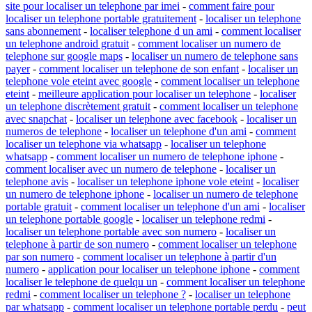
site pour localiser un telephone par imei
-
comment faire pour
localiser un telephone portable gratuitement
-
localiser un telephone
sans abonnement
-
localiser telephone d un ami
-
comment localiser
un telephone android gratuit
-
comment localiser un numero de
telephone sur google maps
-
localiser un numero de telephone sans
payer
-
comment localiser un telephone de son enfant
-
localiser un
telephone vole eteint avec google
-
comment localiser un telephone
eteint
-
meilleure application pour localiser un telephone
-
localiser
un telephone discrètement gratuit
-
comment localiser un telephone
avec snapchat
-
localiser un telephone avec facebook
-
localiser un
numeros de telephone
-
localiser un telephone d'un ami
-
comment
localiser un telephone via whatsapp
-
localiser un telephone
whatsapp
-
comment localiser un numero de telephone iphone
-
comment localiser avec un numero de telephone
-
localiser un
telephone avis
-
localiser un telephone iphone vole eteint
-
localiser
un numero de telephone iphone
-
localiser un numero de telephone
portable gratuit
-
comment localiser un telephone d'un ami
-
localiser
un telephone portable google
-
localiser un telephone redmi
-
localiser un telephone portable avec son numero
-
localiser un
telephone à partir de son numero
-
comment localiser un telephone
par son numero
-
comment localiser un telephone à partir d'un
numero
-
application pour localiser un telephone iphone
-
comment
localiser le telephone de quelqu un
-
comment localiser un telephone
redmi
-
comment localiser un telephone ?
-
localiser un telephone
par whatsapp
-
comment localiser un telephone portable perdu
-
peut