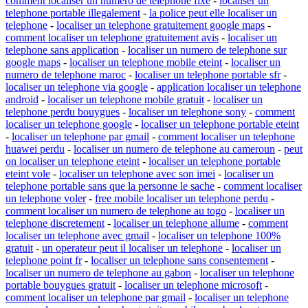
comment localiser un numero de telephone fixe
-
localiser un
telephone portable illegalement
-
la police peut elle localiser un
telephone
-
localiser un telephone gratuitement google maps
-
comment localiser un telephone gratuitement avis
-
localiser un
telephone sans application
-
localiser un numero de telephone sur
google maps
-
localiser un telephone mobile eteint
-
localiser un
numero de telephone maroc
-
localiser un telephone portable sfr
-
localiser un telephone via google
-
application localiser un telephone
android
-
localiser un telephone mobile gratuit
-
localiser un
telephone perdu bouygues
-
localiser un telephone sony
-
comment
localiser un telephone google
-
localiser un telephone portable eteint
-
localiser un telephone par gmail
-
comment localiser un telephone
huawei perdu
-
localiser un numero de telephone au cameroun
-
peut
on localiser un telephone eteint
-
localiser un telephone portable
eteint vole
-
localiser un telephone avec son imei
-
localiser un
telephone portable sans que la personne le sache
-
comment localiser
un telephone voler
-
free mobile localiser un telephone perdu
-
comment localiser un numero de telephone au togo
-
localiser un
telephone discretement
-
localiser un telephone allume
-
comment
localiser un telephone avec gmail
-
localiser un telephone 100%
gratuit
-
un operateur peut il localiser un telephone
-
localiser un
telephone point fr
-
localiser un telephone sans consentement
-
localiser un numero de telephone au gabon
-
localiser un telephone
portable bouygues gratuit
-
localiser un telephone microsoft
-
comment localiser un telephone par gmail
-
localiser un telephone