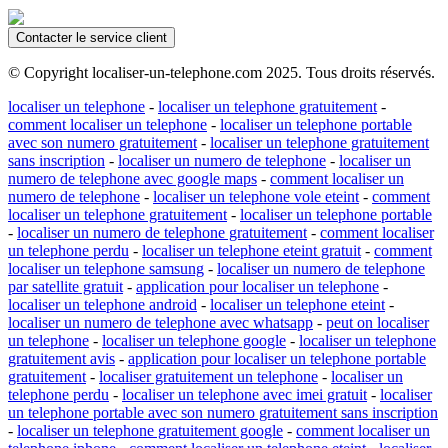
Contacter le service client
© Copyright localiser-un-telephone.com 2025. Tous droits réservés.
localiser un telephone
-
localiser un telephone gratuitement
-
comment localiser un telephone
-
localiser un telephone portable
avec son numero gratuitement
-
localiser un telephone gratuitement
sans inscription
-
localiser un numero de telephone
-
localiser un
numero de telephone avec google maps
-
comment localiser un
numero de telephone
-
localiser un telephone vole eteint
-
comment
localiser un telephone gratuitement
-
localiser un telephone portable
-
localiser un numero de telephone gratuitement
-
comment localiser
un telephone perdu
-
localiser un telephone eteint gratuit
-
comment
localiser un telephone samsung
-
localiser un numero de telephone
par satellite gratuit
-
application pour localiser un telephone
-
localiser un telephone android
-
localiser un telephone eteint
-
localiser un numero de telephone avec whatsapp
-
peut on localiser
un telephone
-
localiser un telephone google
-
localiser un telephone
gratuitement avis
-
application pour localiser un telephone portable
gratuitement
-
localiser gratuitement un telephone
-
localiser un
telephone perdu
-
localiser un telephone avec imei gratuit
-
localiser
un telephone portable avec son numero gratuitement sans inscription
-
localiser un telephone gratuitement google
-
comment localiser un