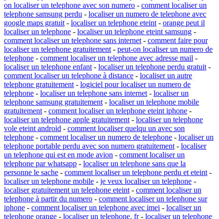
on localiser un telephone avec son numero
-
comment localiser un
telephone samsung perdu
-
localiser un numero de telephone avec
google maps gratuit
-
localiser un telephone eteint
-
orange peut il
localiser un telephone
-
localiser un telephone eteint samsung
-
comment localiser un telephone sans internet
-
comment faire pour
localiser un telephone gratuitement
-
peut-on localiser un numero de
telephone
-
comment localiser un telephone avec adresse mail
-
localiser un telephone enfant
-
localiser un telephone perdu gratuit
-
comment localiser un telephone à distance
-
localiser un autre
telephone gratuitement
-
logiciel pour localiser un numero de
telephone
-
localiser un telephone sans internet
-
localiser un
telephone samsung gratuitement
-
localiser un telephone mobile
gratuitement
-
comment localiser un telephone eteint iphone
-
localiser un telephone apple gratuitement
-
localiser un telephone
vole eteint android
-
comment localiser quelqu un avec son
telephone
-
comment localiser un numero de telephone
-
localiser un
telephone portable perdu avec son numero gratuitement
-
localiser
un telephone qui est en mode avion
-
comment localiser un
telephone par whatsapp
-
localiser un telephone sans que la
personne le sache
-
comment localiser un telephone perdu et eteint
-
localiser un telephone mobile
-
je veux localiser un telephone
-
localiser gratuitement un telephone eteint
-
comment localiser un
telephone à partir du numero
-
comment localiser un telephone sur
iphone
-
comment localiser un telephone avec imei
-
localiser un
telephone orange
-
localiser un telephone. fr
-
localiser un telephone