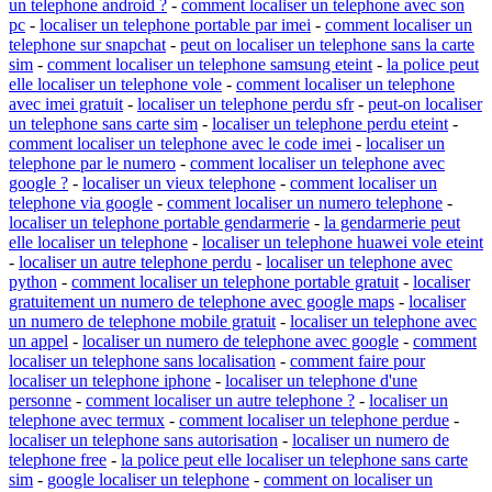
un telephone android ?
-
comment localiser un telephone avec son
pc
-
localiser un telephone portable par imei
-
comment localiser un
telephone sur snapchat
-
peut on localiser un telephone sans la carte
sim
-
comment localiser un telephone samsung eteint
-
la police peut
elle localiser un telephone vole
-
comment localiser un telephone
avec imei gratuit
-
localiser un telephone perdu sfr
-
peut-on localiser
un telephone sans carte sim
-
localiser un telephone perdu eteint
-
comment localiser un telephone avec le code imei
-
localiser un
telephone par le numero
-
comment localiser un telephone avec
google ?
-
localiser un vieux telephone
-
comment localiser un
telephone via google
-
comment localiser un numero telephone
-
localiser un telephone portable gendarmerie
-
la gendarmerie peut
elle localiser un telephone
-
localiser un telephone huawei vole eteint
-
localiser un autre telephone perdu
-
localiser un telephone avec
python
-
comment localiser un telephone portable gratuit
-
localiser
gratuitement un numero de telephone avec google maps
-
localiser
un numero de telephone mobile gratuit
-
localiser un telephone avec
un appel
-
localiser un numero de telephone avec google
-
comment
localiser un telephone sans localisation
-
comment faire pour
localiser un telephone iphone
-
localiser un telephone d'une
personne
-
comment localiser un autre telephone ?
-
localiser un
telephone avec termux
-
comment localiser un telephone perdue
-
localiser un telephone sans autorisation
-
localiser un numero de
telephone free
-
la police peut elle localiser un telephone sans carte
sim
-
google localiser un telephone
-
comment on localiser un