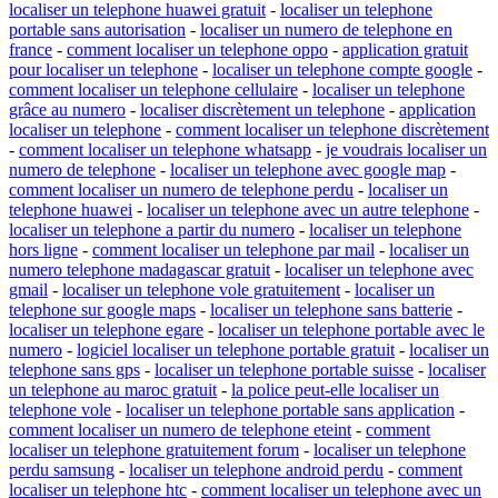
localiser un telephone huawei gratuit
-
localiser un telephone
portable sans autorisation
-
localiser un numero de telephone en
france
-
comment localiser un telephone oppo
-
application gratuit
pour localiser un telephone
-
localiser un telephone compte google
-
comment localiser un telephone cellulaire
-
localiser un telephone
grâce au numero
-
localiser discrètement un telephone
-
application
localiser un telephone
-
comment localiser un telephone discrètement
-
comment localiser un telephone whatsapp
-
je voudrais localiser un
numero de telephone
-
localiser un telephone avec google map
-
comment localiser un numero de telephone perdu
-
localiser un
telephone huawei
-
localiser un telephone avec un autre telephone
-
localiser un telephone a partir du numero
-
localiser un telephone
hors ligne
-
comment localiser un telephone par mail
-
localiser un
numero telephone madagascar gratuit
-
localiser un telephone avec
gmail
-
localiser un telephone vole gratuitement
-
localiser un
telephone sur google maps
-
localiser un telephone sans batterie
-
localiser un telephone egare
-
localiser un telephone portable avec le
numero
-
logiciel localiser un telephone portable gratuit
-
localiser un
telephone sans gps
-
localiser un telephone portable suisse
-
localiser
un telephone au maroc gratuit
-
la police peut-elle localiser un
telephone vole
-
localiser un telephone portable sans application
-
comment localiser un numero de telephone eteint
-
comment
localiser un telephone gratuitement forum
-
localiser un telephone
perdu samsung
-
localiser un telephone android perdu
-
comment
localiser un telephone htc
-
comment localiser un telephone avec un