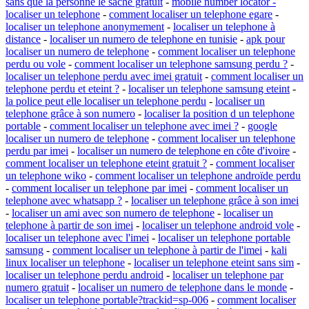
sans que la personne le sache gratuit
-
mobile number locator -
localiser un telephone
-
comment localiser un telephone egare
-
localiser un telephone anonymement
-
localiser un telephone à
distance
-
localiser un numero de telephone en tunisie
-
apk pour
localiser un numero de telephone
-
comment localiser un telephone
perdu ou vole
-
comment localiser un telephone samsung perdu ?
-
localiser un telephone perdu avec imei gratuit
-
comment localiser un
telephone perdu et eteint ?
-
localiser un telephone samsung eteint
-
la police peut elle localiser un telephone perdu
-
localiser un
telephone grâce à son numero
-
localiser la position d un telephone
portable
-
comment localiser un telephone avec imei ?
-
google
localiser un numero de telephone
-
comment localiser un telephone
perdu par imei
-
localiser un numero de telephone en côte d'ivoire
-
comment localiser un telephone eteint gratuit ?
-
comment localiser
un telephone wiko
-
comment localiser un telephone androïde perdu
-
comment localiser un telephone par imei
-
comment localiser un
telephone avec whatsapp ?
-
localiser un telephone grâce à son imei
-
localiser un ami avec son numero de telephone
-
localiser un
telephone à partir de son imei
-
localiser un telephone android vole
-
localiser un telephone avec l'imei
-
localiser un telephone portable
samsung
-
comment localiser un telephone à partir de l'imei
-
kali
linux localiser un telephone
-
localiser un telephone eteint sans sim
-
localiser un telephone perdu android
-
localiser un telephone par
numero gratuit
-
localiser un numero de telephone dans le monde
-
localiser un telephone portable?trackid=sp-006
-
comment localiser