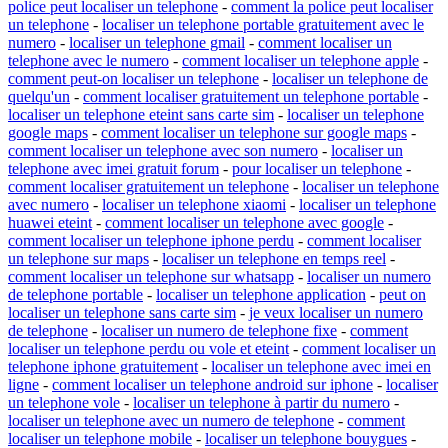
police peut localiser un telephone
-
comment la police peut localiser
un telephone
-
localiser un telephone portable gratuitement avec le
numero
-
localiser un telephone gmail
-
comment localiser un
telephone avec le numero
-
comment localiser un telephone apple
-
comment peut-on localiser un telephone
-
localiser un telephone de
quelqu'un
-
comment localiser gratuitement un telephone portable
-
localiser un telephone eteint sans carte sim
-
localiser un telephone
google maps
-
comment localiser un telephone sur google maps
-
comment localiser un telephone avec son numero
-
localiser un
telephone avec imei gratuit forum
-
pour localiser un telephone
-
comment localiser gratuitement un telephone
-
localiser un telephone
avec numero
-
localiser un telephone xiaomi
-
localiser un telephone
huawei eteint
-
comment localiser un telephone avec google
-
comment localiser un telephone iphone perdu
-
comment localiser
un telephone sur maps
-
localiser un telephone en temps reel
-
comment localiser un telephone sur whatsapp
-
localiser un numero
de telephone portable
-
localiser un telephone application
-
peut on
localiser un telephone sans carte sim
-
je veux localiser un numero
de telephone
-
localiser un numero de telephone fixe
-
comment
localiser un telephone perdu ou vole et eteint
-
comment localiser un
telephone iphone gratuitement
-
localiser un telephone avec imei en
ligne
-
comment localiser un telephone android sur iphone
-
localiser
un telephone vole
-
localiser un telephone à partir du numero
-
localiser un telephone avec un numero de telephone
-
comment
localiser un telephone mobile
-
localiser un telephone bouygues
-