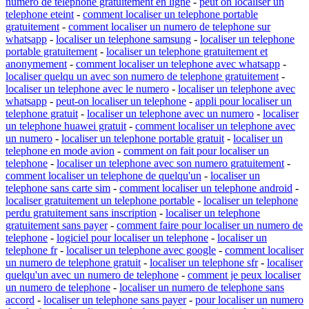
numero de telephone gratuitement en ligne
-
peut on localiser un
telephone eteint
-
comment localiser un telephone portable
gratuitement
-
comment localiser un numero de telephone sur
whatsapp
-
localiser un telephone samsung
-
localiser un telephone
portable gratuitement
-
localiser un telephone gratuitement et
anonymement
-
comment localiser un telephone avec whatsapp
-
localiser quelqu un avec son numero de telephone gratuitement
-
localiser un telephone avec le numero
-
localiser un telephone avec
whatsapp
-
peut-on localiser un telephone
-
appli pour localiser un
telephone gratuit
-
localiser un telephone avec un numero
-
localiser
un telephone huawei gratuit
-
comment localiser un telephone avec
un numero
-
localiser un telephone portable gratuit
-
localiser un
telephone en mode avion
-
comment on fait pour localiser un
telephone
-
localiser un telephone avec son numero gratuitement
-
comment localiser un telephone de quelqu'un
-
localiser un
telephone sans carte sim
-
comment localiser un telephone android
-
localiser gratuitement un telephone portable
-
localiser un telephone
perdu gratuitement sans inscription
-
localiser un telephone
gratuitement sans payer
-
comment faire pour localiser un numero de
telephone
-
logiciel pour localiser un telephone
-
localiser un
telephone fr
-
localiser un telephone avec google
-
comment localiser
un numero de telephone gratuit
-
localiser un telephone sfr
-
localiser
quelqu'un avec un numero de telephone
-
comment je peux localiser
un numero de telephone
-
localiser un numero de telephone sans
accord
-
localiser un telephone sans payer
-
pour localiser un numero