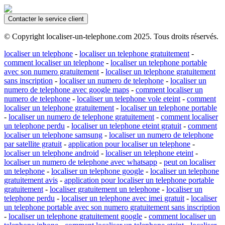
Contacter le service client
© Copyright localiser-un-telephone.com 2025. Tous droits réservés.
localiser un telephone
-
localiser un telephone gratuitement
-
comment localiser un telephone
-
localiser un telephone portable
avec son numero gratuitement
-
localiser un telephone gratuitement
sans inscription
-
localiser un numero de telephone
-
localiser un
numero de telephone avec google maps
-
comment localiser un
numero de telephone
-
localiser un telephone vole eteint
-
comment
localiser un telephone gratuitement
-
localiser un telephone portable
-
localiser un numero de telephone gratuitement
-
comment localiser
un telephone perdu
-
localiser un telephone eteint gratuit
-
comment
localiser un telephone samsung
-
localiser un numero de telephone
par satellite gratuit
-
application pour localiser un telephone
-
localiser un telephone android
-
localiser un telephone eteint
-
localiser un numero de telephone avec whatsapp
-
peut on localiser
un telephone
-
localiser un telephone google
-
localiser un telephone
gratuitement avis
-
application pour localiser un telephone portable
gratuitement
-
localiser gratuitement un telephone
-
localiser un
telephone perdu
-
localiser un telephone avec imei gratuit
-
localiser
un telephone portable avec son numero gratuitement sans inscription
-
localiser un telephone gratuitement google
-
comment localiser un