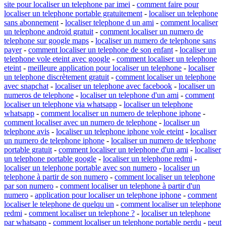
site pour localiser un telephone par imei
-
comment faire pour
localiser un telephone portable gratuitement
-
localiser un telephone
sans abonnement
-
localiser telephone d un ami
-
comment localiser
un telephone android gratuit
-
comment localiser un numero de
telephone sur google maps
-
localiser un numero de telephone sans
payer
-
comment localiser un telephone de son enfant
-
localiser un
telephone vole eteint avec google
-
comment localiser un telephone
eteint
-
meilleure application pour localiser un telephone
-
localiser
un telephone discrètement gratuit
-
comment localiser un telephone
avec snapchat
-
localiser un telephone avec facebook
-
localiser un
numeros de telephone
-
localiser un telephone d'un ami
-
comment
localiser un telephone via whatsapp
-
localiser un telephone
whatsapp
-
comment localiser un numero de telephone iphone
-
comment localiser avec un numero de telephone
-
localiser un
telephone avis
-
localiser un telephone iphone vole eteint
-
localiser
un numero de telephone iphone
-
localiser un numero de telephone
portable gratuit
-
comment localiser un telephone d'un ami
-
localiser
un telephone portable google
-
localiser un telephone redmi
-
localiser un telephone portable avec son numero
-
localiser un
telephone à partir de son numero
-
comment localiser un telephone
par son numero
-
comment localiser un telephone à partir d'un
numero
-
application pour localiser un telephone iphone
-
comment
localiser le telephone de quelqu un
-
comment localiser un telephone
redmi
-
comment localiser un telephone ?
-
localiser un telephone
par whatsapp
-
comment localiser un telephone portable perdu
-
peut