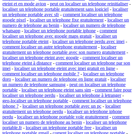
eteint et en mode avion
-
peut on localiser un telephone reinitialiser
-
localiser un telephone portable gratuitement sans logiciel
-
localiser
un telephone portable avec sfr
-
comment localiser un telephone
google pixel
-
localiser un telephone fixe gratuitement
-
localiser un
numero de telephone au benin
-
localiser un numero de telephone
whatsapp
-
localiser un telephone portable iphone
-
comment
localiser un telephone avec google maps gratuit
-
localiser un
telephone portable eteint
-
localiser un telephone perdu avec imei
-
comment localiser un autre telephone gratuitement
-
localiser
gratuitement un telephone portable avec son numero gratuitement
-
localiser un telephone eteint avec google
-
comment localiser un
telephone eteint à distance
-
comment localiser un telephone par son
imei
-
localiser un telephone eteint avec imei gratuit en ligne
-
comment localiser un telephone mobile ?
-
localiser un telephone
doro
-
localiser un numero de telephone en ligne gratuit
-
localiser
un numero de telephone samsung
-
peut on localiser un telephone
portable
-
localiser un telephone eteint sans sim
-
comment faire pour
localiser un telephone perdu
-
localiser un telephone à letranger
-
geo-localiser un telephone portable
-
comment localiser un telephone
iphone ?
-
localiser un telephone portable avec un pc
-
localiser
gratuitement un telephone perdu
-
localiser un telephone iphone
perdu
-
localiser un telephone portable vole gratuitement
-
comment
localiser un numero de telephone au benin
-
localiser un telephone
portable.fr
-
localiser un telephone portable free
-
localiser un
telephone portable gmail
-
coment localiser un telephone portable
-