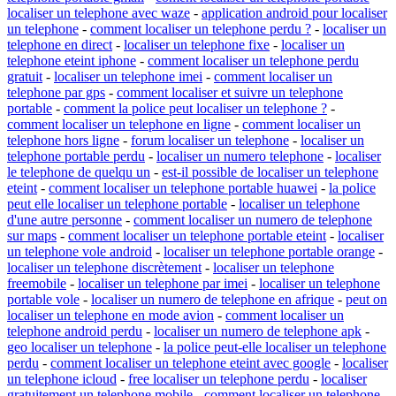
localiser un telephone avec waze
-
application android pour localiser
un telephone
-
comment localiser un telephone perdu ?
-
localiser un
telephone en direct
-
localiser un telephone fixe
-
localiser un
telephone eteint iphone
-
comment localiser un telephone perdu
gratuit
-
localiser un telephone imei
-
comment localiser un
telephone par gps
-
comment localiser et suivre un telephone
portable
-
comment la police peut localiser un telephone ?
-
comment localiser un telephone en ligne
-
comment localiser un
telephone hors ligne
-
forum localiser un telephone
-
localiser un
telephone portable perdu
-
localiser un numero telephone
-
localiser
le telephone de quelqu un
-
est-il possible de localiser un telephone
eteint
-
comment localiser un telephone portable huawei
-
la police
peut elle localiser un telephone portable
-
localiser un telephone
d'une autre personne
-
comment localiser un numero de telephone
sur maps
-
comment localiser un telephone portable eteint
-
localiser
un telephone vole android
-
localiser un telephone portable orange
-
localiser un telephone discrètement
-
localiser un telephone
freemobile
-
localiser un telephone par imei
-
localiser un telephone
portable vole
-
localiser un numero de telephone en afrique
-
peut on
localiser un telephone en mode avion
-
comment localiser un
telephone android perdu
-
localiser un numero de telephone apk
-
geo localiser un telephone
-
la police peut-elle localiser un telephone
perdu
-
comment localiser un telephone eteint avec google
-
localiser
un telephone icloud
-
free localiser un telephone perdu
-
localiser
gratuitement un telephone mobile
-
comment localiser un telephone