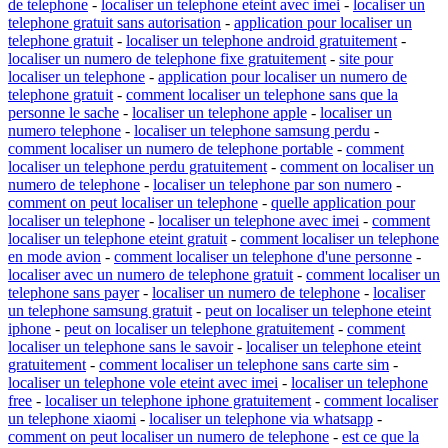
de telephone
-
localiser un telephone eteint avec imei
-
localiser un
telephone gratuit sans autorisation
-
application pour localiser un
telephone gratuit
-
localiser un telephone android gratuitement
-
localiser un numero de telephone fixe gratuitement
-
site pour
localiser un telephone
-
application pour localiser un numero de
telephone gratuit
-
comment localiser un telephone sans que la
personne le sache
-
localiser un telephone apple
-
localiser un
numero telephone
-
localiser un telephone samsung perdu
-
comment localiser un numero de telephone portable
-
comment
localiser un telephone perdu gratuitement
-
comment on localiser un
numero de telephone
-
localiser un telephone par son numero
-
comment on peut localiser un telephone
-
quelle application pour
localiser un telephone
-
localiser un telephone avec imei
-
comment
localiser un telephone eteint gratuit
-
comment localiser un telephone
en mode avion
-
comment localiser un telephone d'une personne
-
localiser avec un numero de telephone gratuit
-
comment localiser un
telephone sans payer
-
localiser un numero de telephone
-
localiser
un telephone samsung gratuit
-
peut on localiser un telephone eteint
iphone
-
peut on localiser un telephone gratuitement
-
comment
localiser un telephone sans le savoir
-
localiser un telephone eteint
gratuitement
-
comment localiser un telephone sans carte sim
-
localiser un telephone vole eteint avec imei
-
localiser un telephone
free
-
localiser un telephone iphone gratuitement
-
comment localiser
un telephone xiaomi
-
localiser un telephone via whatsapp
-
comment on peut localiser un numero de telephone
-
est ce que la