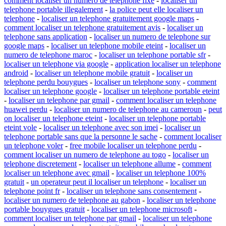
comment localiser un numero de telephone fixe
-
localiser un
telephone portable illegalement
-
la police peut elle localiser un
telephone
-
localiser un telephone gratuitement google maps
-
comment localiser un telephone gratuitement avis
-
localiser un
telephone sans application
-
localiser un numero de telephone sur
google maps
-
localiser un telephone mobile eteint
-
localiser un
numero de telephone maroc
-
localiser un telephone portable sfr
-
localiser un telephone via google
-
application localiser un telephone
android
-
localiser un telephone mobile gratuit
-
localiser un
telephone perdu bouygues
-
localiser un telephone sony
-
comment
localiser un telephone google
-
localiser un telephone portable eteint
-
localiser un telephone par gmail
-
comment localiser un telephone
huawei perdu
-
localiser un numero de telephone au cameroun
-
peut
on localiser un telephone eteint
-
localiser un telephone portable
eteint vole
-
localiser un telephone avec son imei
-
localiser un
telephone portable sans que la personne le sache
-
comment localiser
un telephone voler
-
free mobile localiser un telephone perdu
-
comment localiser un numero de telephone au togo
-
localiser un
telephone discretement
-
localiser un telephone allume
-
comment
localiser un telephone avec gmail
-
localiser un telephone 100%
gratuit
-
un operateur peut il localiser un telephone
-
localiser un
telephone point fr
-
localiser un telephone sans consentement
-
localiser un numero de telephone au gabon
-
localiser un telephone
portable bouygues gratuit
-
localiser un telephone microsoft
-
comment localiser un telephone par gmail
-
localiser un telephone