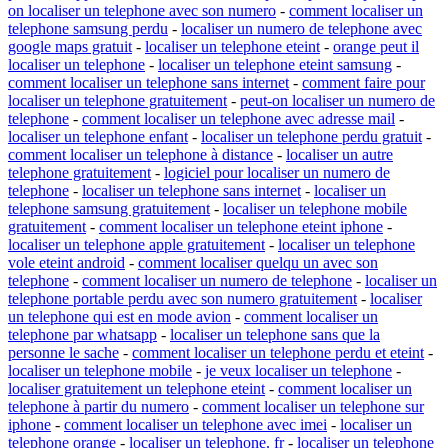
on localiser un telephone avec son numero
-
comment localiser un
telephone samsung perdu
-
localiser un numero de telephone avec
google maps gratuit
-
localiser un telephone eteint
-
orange peut il
localiser un telephone
-
localiser un telephone eteint samsung
-
comment localiser un telephone sans internet
-
comment faire pour
localiser un telephone gratuitement
-
peut-on localiser un numero de
telephone
-
comment localiser un telephone avec adresse mail
-
localiser un telephone enfant
-
localiser un telephone perdu gratuit
-
comment localiser un telephone à distance
-
localiser un autre
telephone gratuitement
-
logiciel pour localiser un numero de
telephone
-
localiser un telephone sans internet
-
localiser un
telephone samsung gratuitement
-
localiser un telephone mobile
gratuitement
-
comment localiser un telephone eteint iphone
-
localiser un telephone apple gratuitement
-
localiser un telephone
vole eteint android
-
comment localiser quelqu un avec son
telephone
-
comment localiser un numero de telephone
-
localiser un
telephone portable perdu avec son numero gratuitement
-
localiser
un telephone qui est en mode avion
-
comment localiser un
telephone par whatsapp
-
localiser un telephone sans que la
personne le sache
-
comment localiser un telephone perdu et eteint
-
localiser un telephone mobile
-
je veux localiser un telephone
-
localiser gratuitement un telephone eteint
-
comment localiser un
telephone à partir du numero
-
comment localiser un telephone sur
iphone
-
comment localiser un telephone avec imei
-
localiser un
telephone orange
-
localiser un telephone. fr
-
localiser un telephone