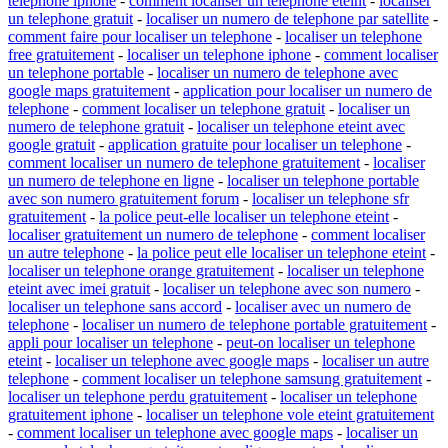
telephone iphone
-
comment localiser un telephone eteint
-
localiser
un telephone gratuit
-
localiser un numero de telephone par satellite
-
comment faire pour localiser un telephone
-
localiser un telephone
free gratuitement
-
localiser un telephone iphone
-
comment localiser
un telephone portable
-
localiser un numero de telephone avec
google maps gratuitement
-
application pour localiser un numero de
telephone
-
comment localiser un telephone gratuit
-
localiser un
numero de telephone gratuit
-
localiser un telephone eteint avec
google gratuit
-
application gratuite pour localiser un telephone
-
comment localiser un numero de telephone gratuitement
-
localiser
un numero de telephone en ligne
-
localiser un telephone portable
avec son numero gratuitement forum
-
localiser un telephone sfr
gratuitement
-
la police peut-elle localiser un telephone eteint
-
localiser gratuitement un numero de telephone
-
comment localiser
un autre telephone
-
la police peut elle localiser un telephone eteint
-
localiser un telephone orange gratuitement
-
localiser un telephone
eteint avec imei gratuit
-
localiser un telephone avec son numero
-
localiser un telephone sans accord
-
localiser avec un numero de
telephone
-
localiser un numero de telephone portable gratuitement
-
appli pour localiser un telephone
-
peut-on localiser un telephone
eteint
-
localiser un telephone avec google maps
-
localiser un autre
telephone
-
comment localiser un telephone samsung gratuitement
-
localiser un telephone perdu gratuitement
-
localiser un telephone
gratuitement iphone
-
localiser un telephone vole eteint gratuitement
-
comment localiser un telephone avec google maps
-
localiser un