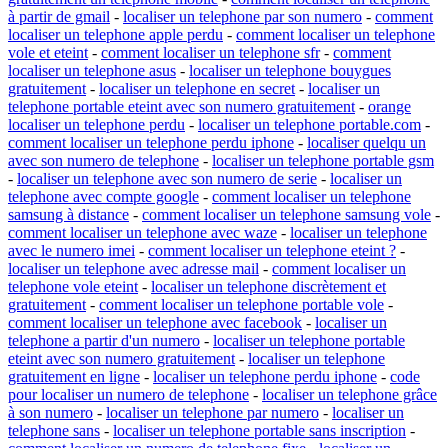
à partir de gmail
-
localiser un telephone par son numero
-
comment
localiser un telephone apple perdu
-
comment localiser un telephone
vole et eteint
-
comment localiser un telephone sfr
-
comment
localiser un telephone asus
-
localiser un telephone bouygues
gratuitement
-
localiser un telephone en secret
-
localiser un
telephone portable eteint avec son numero gratuitement
-
orange
localiser un telephone perdu
-
localiser un telephone portable.com
-
comment localiser un telephone perdu iphone
-
localiser quelqu un
avec son numero de telephone
-
localiser un telephone portable gsm
-
localiser un telephone avec son numero de serie
-
localiser un
telephone avec compte google
-
comment localiser un telephone
samsung à distance
-
comment localiser un telephone samsung vole
-
comment localiser un telephone avec waze
-
localiser un telephone
avec le numero imei
-
comment localiser un telephone eteint ?
-
localiser un telephone avec adresse mail
-
comment localiser un
telephone vole eteint
-
localiser un telephone discrètement et
gratuitement
-
comment localiser un telephone portable vole
-
comment localiser un telephone avec facebook
-
localiser un
telephone a partir d'un numero
-
localiser un telephone portable
eteint avec son numero gratuitement
-
localiser un telephone
gratuitement en ligne
-
localiser un telephone perdu iphone
-
code
pour localiser un numero de telephone
-
localiser un telephone grâce
à son numero
-
localiser un telephone par numero
-
localiser un
telephone sans
-
localiser un telephone portable sans inscription
-