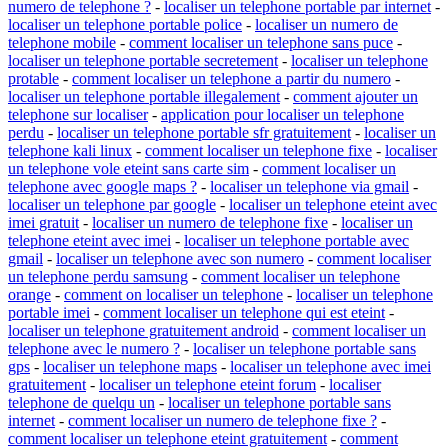
numero de telephone ?
-
localiser un telephone portable par internet
-
localiser un telephone portable police
-
localiser un numero de
telephone mobile
-
comment localiser un telephone sans puce
-
localiser un telephone portable secretement
-
localiser un telephone
protable
-
comment localiser un telephone a partir du numero
-
localiser un telephone portable illegalement
-
comment ajouter un
telephone sur localiser
-
application pour localiser un telephone
perdu
-
localiser un telephone portable sfr gratuitement
-
localiser un
telephone kali linux
-
comment localiser un telephone fixe
-
localiser
un telephone vole eteint sans carte sim
-
comment localiser un
telephone avec google maps ?
-
localiser un telephone via gmail
-
localiser un telephone par google
-
localiser un telephone eteint avec
imei gratuit
-
localiser un numero de telephone fixe
-
localiser un
telephone eteint avec imei
-
localiser un telephone portable avec
gmail
-
localiser un telephone avec son numero
-
comment localiser
un telephone perdu samsung
-
comment localiser un telephone
orange
-
comment on localiser un telephone
-
localiser un telephone
portable imei
-
comment localiser un telephone qui est eteint
-
localiser un telephone gratuitement android
-
comment localiser un
telephone avec le numero ?
-
localiser un telephone portable sans
gps
-
localiser un telephone maps
-
localiser un telephone avec imei
gratuitement
-
localiser un telephone eteint forum
-
localiser
telephone de quelqu un
-
localiser un telephone portable sans
internet
-
comment localiser un numero de telephone fixe ?
-
comment localiser un telephone eteint gratuitement
-
comment