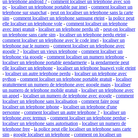
un telephone android ?
-
comment localiser un telephone avec son
pc
-
localiser un telephone portable par imei
-
comment localiser un
telephone sur snapchat
-
peut on localiser un telephone sans la carte
sim
-
comment localiser un telephone samsung eteint
-
la police peut
elle localiser un telephone vole
-
comment localiser un telephone
avec imei gratuit
-
localiser un telephone perdu sfr
-
peut-on localiser
un telephone sans carte sim
-
localiser un telephone perdu eteint
-
comment localiser un telephone avec le code imei
-
localiser un
telephone par le numero
-
comment localiser un telephone avec
google ?
-
localiser un vieux telephone
-
comment localiser un
telephone via google
-
comment localiser un numero telephone
-
localiser un telephone portable gendarmerie
-
la gendarmerie peut
elle localiser un telephone
-
localiser un telephone huawei vole eteint
-
localiser un autre telephone perdu
-
localiser un telephone avec
python
-
comment localiser un telephone portable gratuit
-
localiser
gratuitement un numero de telephone avec google maps
-
localiser
un numero de telephone mobile gratuit
-
localiser un telephone avec
un appel
-
localiser un numero de telephone avec google
-
comment
localiser un telephone sans localisation
-
comment faire pour
localiser un telephone iphone
-
localiser un telephone d'une
personne
-
comment localiser un autre telephone ?
-
localiser un
telephone avec termux
-
comment localiser un telephone perdue
-
localiser un telephone sans autorisation
-
localiser un numero de
telephone free
-
la police peut elle localiser un telephone sans carte
sim
-
google localiser un telephone
-
comment on localiser un