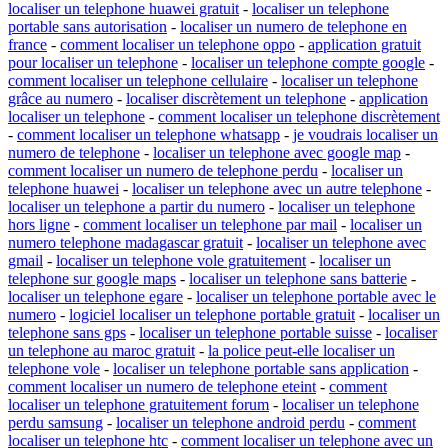
localiser un telephone huawei gratuit
-
localiser un telephone
portable sans autorisation
-
localiser un numero de telephone en
france
-
comment localiser un telephone oppo
-
application gratuit
pour localiser un telephone
-
localiser un telephone compte google
-
comment localiser un telephone cellulaire
-
localiser un telephone
grâce au numero
-
localiser discrètement un telephone
-
application
localiser un telephone
-
comment localiser un telephone discrètement
-
comment localiser un telephone whatsapp
-
je voudrais localiser un
numero de telephone
-
localiser un telephone avec google map
-
comment localiser un numero de telephone perdu
-
localiser un
telephone huawei
-
localiser un telephone avec un autre telephone
-
localiser un telephone a partir du numero
-
localiser un telephone
hors ligne
-
comment localiser un telephone par mail
-
localiser un
numero telephone madagascar gratuit
-
localiser un telephone avec
gmail
-
localiser un telephone vole gratuitement
-
localiser un
telephone sur google maps
-
localiser un telephone sans batterie
-
localiser un telephone egare
-
localiser un telephone portable avec le
numero
-
logiciel localiser un telephone portable gratuit
-
localiser un
telephone sans gps
-
localiser un telephone portable suisse
-
localiser
un telephone au maroc gratuit
-
la police peut-elle localiser un
telephone vole
-
localiser un telephone portable sans application
-
comment localiser un numero de telephone eteint
-
comment
localiser un telephone gratuitement forum
-
localiser un telephone
perdu samsung
-
localiser un telephone android perdu
-
comment
localiser un telephone htc
-
comment localiser un telephone avec un