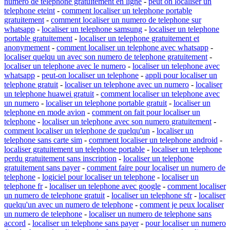
numero de telephone gratuitement en ligne
-
peut on localiser un
telephone eteint
-
comment localiser un telephone portable
gratuitement
-
comment localiser un numero de telephone sur
whatsapp
-
localiser un telephone samsung
-
localiser un telephone
portable gratuitement
-
localiser un telephone gratuitement et
anonymement
-
comment localiser un telephone avec whatsapp
-
localiser quelqu un avec son numero de telephone gratuitement
-
localiser un telephone avec le numero
-
localiser un telephone avec
whatsapp
-
peut-on localiser un telephone
-
appli pour localiser un
telephone gratuit
-
localiser un telephone avec un numero
-
localiser
un telephone huawei gratuit
-
comment localiser un telephone avec
un numero
-
localiser un telephone portable gratuit
-
localiser un
telephone en mode avion
-
comment on fait pour localiser un
telephone
-
localiser un telephone avec son numero gratuitement
-
comment localiser un telephone de quelqu'un
-
localiser un
telephone sans carte sim
-
comment localiser un telephone android
-
localiser gratuitement un telephone portable
-
localiser un telephone
perdu gratuitement sans inscription
-
localiser un telephone
gratuitement sans payer
-
comment faire pour localiser un numero de
telephone
-
logiciel pour localiser un telephone
-
localiser un
telephone fr
-
localiser un telephone avec google
-
comment localiser
un numero de telephone gratuit
-
localiser un telephone sfr
-
localiser
quelqu'un avec un numero de telephone
-
comment je peux localiser
un numero de telephone
-
localiser un numero de telephone sans
accord
-
localiser un telephone sans payer
-
pour localiser un numero