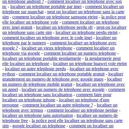
un telephone android ?
-
comment localiser un telephone avec son
pc
-
localiser un telephone portable par imei
-
comment localiser un
telephone sur snapchat
-
peut on localiser un telephone sans la carte
sim
-
comment localiser un telephone samsung eteint
-
la police peut
elle localiser un telephone vole
-
comment localiser un telephone
avec imei gratuit
-
localiser un telephone perdu sfr
-
peut-on localiser
un telephone sans carte sim
-
localiser un telephone perdu eteint
-
comment localiser un telephone avec le code imei
-
localiser un
telephone par le numero
-
comment localiser un telephone avec
google ?
-
localiser un vieux telephone
-
comment localiser un
telephone via google
-
comment localiser un numero telephone
-
localiser un telephone portable gendarmerie
-
la gendarmerie peut
elle localiser un telephone
-
localiser un telephone huawei vole eteint
-
localiser un autre telephone perdu
-
localiser un telephone avec
python
-
comment localiser un telephone portable gratuit
-
localiser
gratuitement un numero de telephone avec google maps
-
localiser
un numero de telephone mobile gratuit
-
localiser un telephone avec
un appel
-
localiser un numero de telephone avec google
-
comment
localiser un telephone sans localisation
-
comment faire pour
localiser un telephone iphone
-
localiser un telephone d'une
personne
-
comment localiser un autre telephone ?
-
localiser un
telephone avec termux
-
comment localiser un telephone perdue
-
localiser un telephone sans autorisation
-
localiser un numero de
telephone free
-
la police peut elle localiser un telephone sans carte
sim
-
google localiser un telephone
-
comment on localiser un