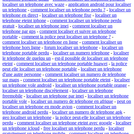
localiser un telephone avec waze
-
application android pour localiser
un telephone
-
comment localiser un telephone perdu ?
-
localiser un
telephone en direct
-
localiser un telephone fixe
-
localiser un
telephone eteint iphone
-
comment localiser un telephone perdu
gratuit
-
localiser un telephone imei
-
comment localiser un
telephone par gps
-
comment localiser et suivre un telephone
portable
-
comment la police peut localiser un telephone ?
-
comment localiser un telephone en ligne
-
comment localiser un
telephone hors ligne
-
forum localiser un telephone
-
localiser un
telephone portable perdu
-
localiser un numero telephone
-
localiser
le telephone de quelqu un
-
est-il possible de localiser un telephone
eteint
-
comment localiser un telephone portable huawei
-
la police
peut elle localiser un telephone portable
-
localiser un telephone
d'une autre personne
-
comment localiser un numero de telephone
sur maps
-
comment localiser un telephone portable eteint
-
localiser
un telephone vole android
-
localiser un telephone portable orange
-
localiser un telephone discrètement
-
localiser un telephone
freemobile
-
localiser un telephone par imei
-
localiser un telephone
portable vole
-
localiser un numero de telephone en afrique
-
peut on
localiser un telephone en mode avion
-
comment localiser un
telephone android perdu
-
localiser un numero de telephone apk
-
geo localiser un telephone
-
la police peut-elle localiser un telephone
perdu
-
comment localiser un telephone eteint avec google
-
localiser
un telephone icloud
-
free localiser un telephone perdu
-
localiser
gratuitement un telephone mobile
-
comment localiser un telephone