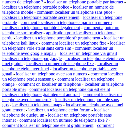
numero de telephone ?
-
localiser un telephone portable par internet
-
localiser un telephone portable police
-
localiser un numero de
telephone mobile
-
comment localiser un telephone sans puce
-
localiser un telephone portable secretement
-
localiser un telephone
protable
-
comment localiser un telephone a partir du numero
-
localiser un telephone portable illegalement
-
comment ajouter un
telephone sur localiser
-
application pour localiser un telephone
perdu
-
localiser un telephone portable sfr gratuitement
-
localiser un
telephone kali linux
-
comment localiser un telephone fixe
-
localiser
un telephone vole eteint sans carte sim
-
comment localiser un
telephone avec google maps ?
-
localiser un telephone via gmail
-
localiser un telephone par google
-
localiser un telephone eteint avec
imei gratuit
-
localiser un numero de telephone fixe
-
localiser un
telephone eteint avec imei
-
localiser un telephone portable avec
gmail
-
localiser un telephone avec son numero
-
comment localiser
un telephone perdu samsung
-
comment localiser un telephone
orange
-
comment on localiser un telephone
-
localiser un telephone
portable imei
-
comment localiser un telephone qui est eteint
-
localiser un telephone gratuitement android
-
comment localiser un
telephone avec le numero ?
-
localiser un telephone portable sans
gps
-
localiser un telephone maps
-
localiser un telephone avec imei
gratuitement
-
localiser un telephone eteint forum
-
localiser
telephone de quelqu un
-
localiser un telephone portable sans
internet
-
comment localiser un numero de telephone fixe ?
-
comment localiser un telephone eteint gratuitement
-
comment