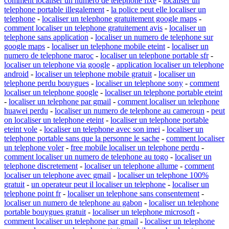
comment localiser un numero de telephone fixe
-
localiser un
telephone portable illegalement
-
la police peut elle localiser un
telephone
-
localiser un telephone gratuitement google maps
-
comment localiser un telephone gratuitement avis
-
localiser un
telephone sans application
-
localiser un numero de telephone sur
google maps
-
localiser un telephone mobile eteint
-
localiser un
numero de telephone maroc
-
localiser un telephone portable sfr
-
localiser un telephone via google
-
application localiser un telephone
android
-
localiser un telephone mobile gratuit
-
localiser un
telephone perdu bouygues
-
localiser un telephone sony
-
comment
localiser un telephone google
-
localiser un telephone portable eteint
-
localiser un telephone par gmail
-
comment localiser un telephone
huawei perdu
-
localiser un numero de telephone au cameroun
-
peut
on localiser un telephone eteint
-
localiser un telephone portable
eteint vole
-
localiser un telephone avec son imei
-
localiser un
telephone portable sans que la personne le sache
-
comment localiser
un telephone voler
-
free mobile localiser un telephone perdu
-
comment localiser un numero de telephone au togo
-
localiser un
telephone discretement
-
localiser un telephone allume
-
comment
localiser un telephone avec gmail
-
localiser un telephone 100%
gratuit
-
un operateur peut il localiser un telephone
-
localiser un
telephone point fr
-
localiser un telephone sans consentement
-
localiser un numero de telephone au gabon
-
localiser un telephone
portable bouygues gratuit
-
localiser un telephone microsoft
-
comment localiser un telephone par gmail
-
localiser un telephone