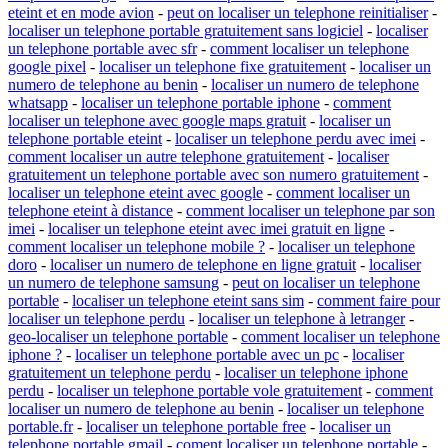
eteint et en mode avion
-
peut on localiser un telephone reinitialiser
-
localiser un telephone portable gratuitement sans logiciel
-
localiser
un telephone portable avec sfr
-
comment localiser un telephone
google pixel
-
localiser un telephone fixe gratuitement
-
localiser un
numero de telephone au benin
-
localiser un numero de telephone
whatsapp
-
localiser un telephone portable iphone
-
comment
localiser un telephone avec google maps gratuit
-
localiser un
telephone portable eteint
-
localiser un telephone perdu avec imei
-
comment localiser un autre telephone gratuitement
-
localiser
gratuitement un telephone portable avec son numero gratuitement
-
localiser un telephone eteint avec google
-
comment localiser un
telephone eteint à distance
-
comment localiser un telephone par son
imei
-
localiser un telephone eteint avec imei gratuit en ligne
-
comment localiser un telephone mobile ?
-
localiser un telephone
doro
-
localiser un numero de telephone en ligne gratuit
-
localiser
un numero de telephone samsung
-
peut on localiser un telephone
portable
-
localiser un telephone eteint sans sim
-
comment faire pour
localiser un telephone perdu
-
localiser un telephone à letranger
-
geo-localiser un telephone portable
-
comment localiser un telephone
iphone ?
-
localiser un telephone portable avec un pc
-
localiser
gratuitement un telephone perdu
-
localiser un telephone iphone
perdu
-
localiser un telephone portable vole gratuitement
-
comment
localiser un numero de telephone au benin
-
localiser un telephone
portable.fr
-
localiser un telephone portable free
-
localiser un
telephone portable gmail
-
coment localiser un telephone portable
-