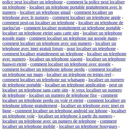
police peut localiser un telephone
-
comment la police peut localiser
un telephone
-
localiser un telephone portable gratuitement avec le
numero
-
localiser un telephone gmail
-
comment localiser un
telephone avec le numero
-
comment localiser un telephone apple
-
comment peut-on localiser un telephone
-
localiser un telephone de
quelqu'un
-
comment localiser gratuitement un telephone portable
-
localiser un telephone eteint sans carte sim
-
localiser un telephone
google maps
-
comment localiser un telephone sur google maps
-
comment localiser un telephone avec son numero
-
localiser un
telephone avec imei gratuit forum
-
pour localiser un telephone
-
comment localiser gratuitement un telephone
-
localiser un telephone
avec numero
-
localiser un telephone xiaomi
-
localiser un telephone
huawei eteint
-
comment localiser un telephone avec google
-
comment localiser un telephone iphone perdu
-
comment localiser
un telephone sur maps
-
localiser un telephone en temps reel
-
comment localiser un telephone sur whatsapp
-
localiser un numero
de telephone portable
-
localiser un telephone application
-
peut on
localiser un telephone sans carte sim
-
je veux localiser un numero
de telephone
-
localiser un numero de telephone fixe
-
comment
localiser un telephone perdu ou vole et eteint
-
comment localiser un
telephone iphone gratuitement
-
localiser un telephone avec imei en
ligne
-
comment localiser un telephone android sur iphone
-
localiser
un telephone vole
-
localiser un telephone à partir du numero
-
localiser un telephone avec un numero de telephone
-
comment
localiser un telephone mobile
-
localiser un telephone bouygues
-