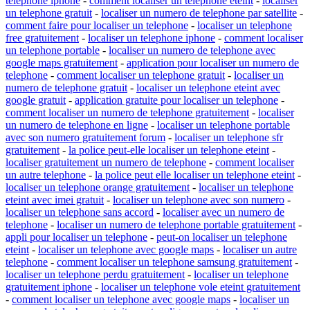
telephone iphone
-
comment localiser un telephone eteint
-
localiser
un telephone gratuit
-
localiser un numero de telephone par satellite
-
comment faire pour localiser un telephone
-
localiser un telephone
free gratuitement
-
localiser un telephone iphone
-
comment localiser
un telephone portable
-
localiser un numero de telephone avec
google maps gratuitement
-
application pour localiser un numero de
telephone
-
comment localiser un telephone gratuit
-
localiser un
numero de telephone gratuit
-
localiser un telephone eteint avec
google gratuit
-
application gratuite pour localiser un telephone
-
comment localiser un numero de telephone gratuitement
-
localiser
un numero de telephone en ligne
-
localiser un telephone portable
avec son numero gratuitement forum
-
localiser un telephone sfr
gratuitement
-
la police peut-elle localiser un telephone eteint
-
localiser gratuitement un numero de telephone
-
comment localiser
un autre telephone
-
la police peut elle localiser un telephone eteint
-
localiser un telephone orange gratuitement
-
localiser un telephone
eteint avec imei gratuit
-
localiser un telephone avec son numero
-
localiser un telephone sans accord
-
localiser avec un numero de
telephone
-
localiser un numero de telephone portable gratuitement
-
appli pour localiser un telephone
-
peut-on localiser un telephone
eteint
-
localiser un telephone avec google maps
-
localiser un autre
telephone
-
comment localiser un telephone samsung gratuitement
-
localiser un telephone perdu gratuitement
-
localiser un telephone
gratuitement iphone
-
localiser un telephone vole eteint gratuitement
-
comment localiser un telephone avec google maps
-
localiser un