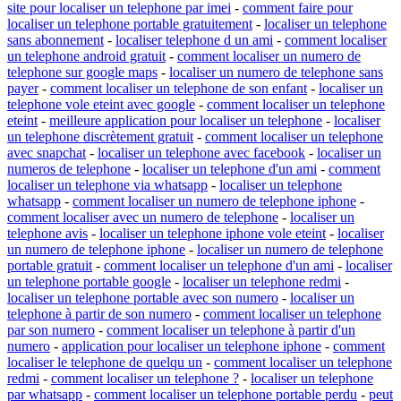
site pour localiser un telephone par imei
-
comment faire pour
localiser un telephone portable gratuitement
-
localiser un telephone
sans abonnement
-
localiser telephone d un ami
-
comment localiser
un telephone android gratuit
-
comment localiser un numero de
telephone sur google maps
-
localiser un numero de telephone sans
payer
-
comment localiser un telephone de son enfant
-
localiser un
telephone vole eteint avec google
-
comment localiser un telephone
eteint
-
meilleure application pour localiser un telephone
-
localiser
un telephone discrètement gratuit
-
comment localiser un telephone
avec snapchat
-
localiser un telephone avec facebook
-
localiser un
numeros de telephone
-
localiser un telephone d'un ami
-
comment
localiser un telephone via whatsapp
-
localiser un telephone
whatsapp
-
comment localiser un numero de telephone iphone
-
comment localiser avec un numero de telephone
-
localiser un
telephone avis
-
localiser un telephone iphone vole eteint
-
localiser
un numero de telephone iphone
-
localiser un numero de telephone
portable gratuit
-
comment localiser un telephone d'un ami
-
localiser
un telephone portable google
-
localiser un telephone redmi
-
localiser un telephone portable avec son numero
-
localiser un
telephone à partir de son numero
-
comment localiser un telephone
par son numero
-
comment localiser un telephone à partir d'un
numero
-
application pour localiser un telephone iphone
-
comment
localiser le telephone de quelqu un
-
comment localiser un telephone
redmi
-
comment localiser un telephone ?
-
localiser un telephone
par whatsapp
-
comment localiser un telephone portable perdu
-
peut