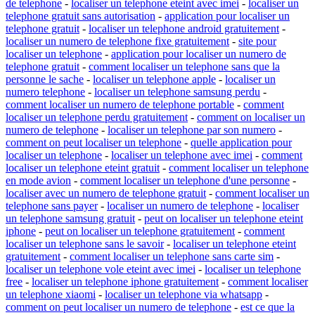
de telephone
-
localiser un telephone eteint avec imei
-
localiser un
telephone gratuit sans autorisation
-
application pour localiser un
telephone gratuit
-
localiser un telephone android gratuitement
-
localiser un numero de telephone fixe gratuitement
-
site pour
localiser un telephone
-
application pour localiser un numero de
telephone gratuit
-
comment localiser un telephone sans que la
personne le sache
-
localiser un telephone apple
-
localiser un
numero telephone
-
localiser un telephone samsung perdu
-
comment localiser un numero de telephone portable
-
comment
localiser un telephone perdu gratuitement
-
comment on localiser un
numero de telephone
-
localiser un telephone par son numero
-
comment on peut localiser un telephone
-
quelle application pour
localiser un telephone
-
localiser un telephone avec imei
-
comment
localiser un telephone eteint gratuit
-
comment localiser un telephone
en mode avion
-
comment localiser un telephone d'une personne
-
localiser avec un numero de telephone gratuit
-
comment localiser un
telephone sans payer
-
localiser un numero de telephone
-
localiser
un telephone samsung gratuit
-
peut on localiser un telephone eteint
iphone
-
peut on localiser un telephone gratuitement
-
comment
localiser un telephone sans le savoir
-
localiser un telephone eteint
gratuitement
-
comment localiser un telephone sans carte sim
-
localiser un telephone vole eteint avec imei
-
localiser un telephone
free
-
localiser un telephone iphone gratuitement
-
comment localiser
un telephone xiaomi
-
localiser un telephone via whatsapp
-
comment on peut localiser un numero de telephone
-
est ce que la