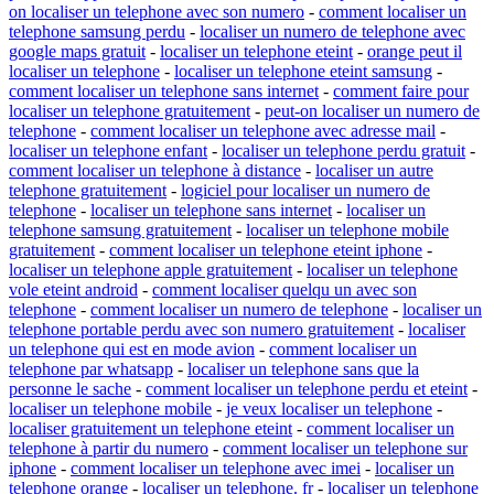
on localiser un telephone avec son numero
-
comment localiser un
telephone samsung perdu
-
localiser un numero de telephone avec
google maps gratuit
-
localiser un telephone eteint
-
orange peut il
localiser un telephone
-
localiser un telephone eteint samsung
-
comment localiser un telephone sans internet
-
comment faire pour
localiser un telephone gratuitement
-
peut-on localiser un numero de
telephone
-
comment localiser un telephone avec adresse mail
-
localiser un telephone enfant
-
localiser un telephone perdu gratuit
-
comment localiser un telephone à distance
-
localiser un autre
telephone gratuitement
-
logiciel pour localiser un numero de
telephone
-
localiser un telephone sans internet
-
localiser un
telephone samsung gratuitement
-
localiser un telephone mobile
gratuitement
-
comment localiser un telephone eteint iphone
-
localiser un telephone apple gratuitement
-
localiser un telephone
vole eteint android
-
comment localiser quelqu un avec son
telephone
-
comment localiser un numero de telephone
-
localiser un
telephone portable perdu avec son numero gratuitement
-
localiser
un telephone qui est en mode avion
-
comment localiser un
telephone par whatsapp
-
localiser un telephone sans que la
personne le sache
-
comment localiser un telephone perdu et eteint
-
localiser un telephone mobile
-
je veux localiser un telephone
-
localiser gratuitement un telephone eteint
-
comment localiser un
telephone à partir du numero
-
comment localiser un telephone sur
iphone
-
comment localiser un telephone avec imei
-
localiser un
telephone orange
-
localiser un telephone. fr
-
localiser un telephone