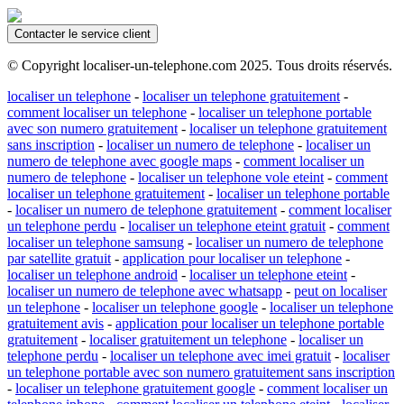
Contacter le service client
© Copyright localiser-un-telephone.com 2025. Tous droits réservés.
localiser un telephone
-
localiser un telephone gratuitement
-
comment localiser un telephone
-
localiser un telephone portable
avec son numero gratuitement
-
localiser un telephone gratuitement
sans inscription
-
localiser un numero de telephone
-
localiser un
numero de telephone avec google maps
-
comment localiser un
numero de telephone
-
localiser un telephone vole eteint
-
comment
localiser un telephone gratuitement
-
localiser un telephone portable
-
localiser un numero de telephone gratuitement
-
comment localiser
un telephone perdu
-
localiser un telephone eteint gratuit
-
comment
localiser un telephone samsung
-
localiser un numero de telephone
par satellite gratuit
-
application pour localiser un telephone
-
localiser un telephone android
-
localiser un telephone eteint
-
localiser un numero de telephone avec whatsapp
-
peut on localiser
un telephone
-
localiser un telephone google
-
localiser un telephone
gratuitement avis
-
application pour localiser un telephone portable
gratuitement
-
localiser gratuitement un telephone
-
localiser un
telephone perdu
-
localiser un telephone avec imei gratuit
-
localiser
un telephone portable avec son numero gratuitement sans inscription
-
localiser un telephone gratuitement google
-
comment localiser un