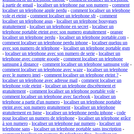
à partir de gmail
-
localiser un telephone par son numero
-
comment
localiser un telephone apple perdu
-
comment localiser un telephone
vole et eteint
-
comment localiser un telephone sfr
-
comment
localiser un telephone asus
-
localiser un telephone bouygues
gratuitement
-
localiser un telephone en secret
-
localiser un
telephone portable eteint avec son numero gratuitement
-
orange
localiser un telephone perdu
-
localiser un telephone portable.com
-
comment localiser un telephone perdu iphone
-
localiser quelqu un
avec son numero de telephone
-
localiser un telephone portable gsm
-
localiser un telephone avec son numero de serie
-
localiser un
telephone avec compte google
-
comment localiser un telephone
samsung à distance
-
comment localiser un telephone samsung vole
-
comment localiser un telephone avec waze
-
localiser un telephone
avec le numero imei
-
comment localiser un telephone eteint ?
-
localiser un telephone avec adresse mail
-
comment localiser un
telephone vole eteint
-
localiser un telephone discrètement et
gratuitement
-
comment localiser un telephone portable vole
-
comment localiser un telephone avec facebook
-
localiser un
telephone a partir d'un numero
-
localiser un telephone portable
eteint avec son numero gratuitement
-
localiser un telephone
gratuitement en ligne
-
localiser un telephone perdu iphone
-
code
pour localiser un numero de telephone
-
localiser un telephone grâce
à son numero
-
localiser un telephone par numero
-
localiser un
telephone sans
-
localiser un telephone portable sans inscription
-