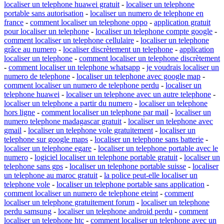
localiser un telephone huawei gratuit
-
localiser un telephone
portable sans autorisation
-
localiser un numero de telephone en
france
-
comment localiser un telephone oppo
-
application gratuit
pour localiser un telephone
-
localiser un telephone compte google
-
comment localiser un telephone cellulaire
-
localiser un telephone
grâce au numero
-
localiser discrètement un telephone
-
application
localiser un telephone
-
comment localiser un telephone discrètement
-
comment localiser un telephone whatsapp
-
je voudrais localiser un
numero de telephone
-
localiser un telephone avec google map
-
comment localiser un numero de telephone perdu
-
localiser un
telephone huawei
-
localiser un telephone avec un autre telephone
-
localiser un telephone a partir du numero
-
localiser un telephone
hors ligne
-
comment localiser un telephone par mail
-
localiser un
numero telephone madagascar gratuit
-
localiser un telephone avec
gmail
-
localiser un telephone vole gratuitement
-
localiser un
telephone sur google maps
-
localiser un telephone sans batterie
-
localiser un telephone egare
-
localiser un telephone portable avec le
numero
-
logiciel localiser un telephone portable gratuit
-
localiser un
telephone sans gps
-
localiser un telephone portable suisse
-
localiser
un telephone au maroc gratuit
-
la police peut-elle localiser un
telephone vole
-
localiser un telephone portable sans application
-
comment localiser un numero de telephone eteint
-
comment
localiser un telephone gratuitement forum
-
localiser un telephone
perdu samsung
-
localiser un telephone android perdu
-
comment
localiser un telephone htc
-
comment localiser un telephone avec un