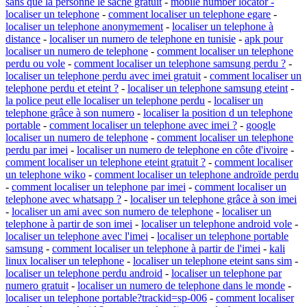
sans que la personne le sache gratuit
-
mobile number locator -
localiser un telephone
-
comment localiser un telephone egare
-
localiser un telephone anonymement
-
localiser un telephone à
distance
-
localiser un numero de telephone en tunisie
-
apk pour
localiser un numero de telephone
-
comment localiser un telephone
perdu ou vole
-
comment localiser un telephone samsung perdu ?
-
localiser un telephone perdu avec imei gratuit
-
comment localiser un
telephone perdu et eteint ?
-
localiser un telephone samsung eteint
-
la police peut elle localiser un telephone perdu
-
localiser un
telephone grâce à son numero
-
localiser la position d un telephone
portable
-
comment localiser un telephone avec imei ?
-
google
localiser un numero de telephone
-
comment localiser un telephone
perdu par imei
-
localiser un numero de telephone en côte d'ivoire
-
comment localiser un telephone eteint gratuit ?
-
comment localiser
un telephone wiko
-
comment localiser un telephone androïde perdu
-
comment localiser un telephone par imei
-
comment localiser un
telephone avec whatsapp ?
-
localiser un telephone grâce à son imei
-
localiser un ami avec son numero de telephone
-
localiser un
telephone à partir de son imei
-
localiser un telephone android vole
-
localiser un telephone avec l'imei
-
localiser un telephone portable
samsung
-
comment localiser un telephone à partir de l'imei
-
kali
linux localiser un telephone
-
localiser un telephone eteint sans sim
-
localiser un telephone perdu android
-
localiser un telephone par
numero gratuit
-
localiser un numero de telephone dans le monde
-
localiser un telephone portable?trackid=sp-006
-
comment localiser