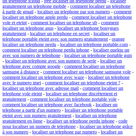
un telephone icloud
-
free localiser un telephone perdu
-
localiser
gratuitement un telephone mobile
-
comment localiser un telephone
à partir de gmail
-
localiser un telephone par son numero
-
comment
localiser un telephone apple perdu
-
comment localiser un telephone
vole et eteint
-
comment localiser un telephone sfr
-
comment
localiser un telephone asus
-
localiser un telephone bouygues
gratuitement
-
localiser un telephone en secret
-
localiser un
telephone portable eteint avec son numero gratuitement
-
orange
localiser un telephone perdu
-
localiser un telephone portable.com
-
comment localiser un telephone perdu iphone
-
localiser quelqu un
avec son numero de telephone
-
localiser un telephone portable gsm
-
localiser un telephone avec son numero de serie
-
localiser un
telephone avec compte google
-
comment localiser un telephone
samsung à distance
-
comment localiser un telephone samsung vole
-
comment localiser un telephone avec waze
-
localiser un telephone
avec le numero imei
-
comment localiser un telephone eteint ?
-
localiser un telephone avec adresse mail
-
comment localiser un
telephone vole eteint
-
localiser un telephone discrètement et
gratuitement
-
comment localiser un telephone portable vole
-
comment localiser un telephone avec facebook
-
localiser un
telephone a partir d'un numero
-
localiser un telephone portable
eteint avec son numero gratuitement
-
localiser un telephone
gratuitement en ligne
-
localiser un telephone perdu iphone
-
code
pour localiser un numero de telephone
-
localiser un telephone grâce
à son numero
-
localiser un telephone par numero
-
localiser un