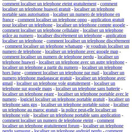
comment localiser un telephone eteint gratuitement
-
comment
localiser un telephone huawei gratuit
-
localiser un telephone
portable sans autorisation
-
localiser un numero de telephone en
france
-
comment localiser un telephone oppo
-
application gratuit
pour localiser un telephone
-
localiser un telephone compte google
-
comment localiser un telephone cellulaire
-
localiser un telephone
grâce au numero
-
localiser discrètement un telephone
-
application
localiser un telephone
-
comment localiser un telephone discrètement
-
comment localiser un telephone whatsapp
-
je voudrais localiser un
numero de telephone
-
localiser un telephone avec google map
-
comment localiser un numero de telephone perdu
-
localiser un
telephone huawei
-
localiser un telephone avec un autre telephone
-
localiser un telephone a partir du numero
-
localiser un telephone
hors ligne
-
comment localiser un telephone par mail
-
localiser un
numero telephone madagascar gratuit
-
localiser un telephone avec
gmail
-
localiser un telephone vole gratuitement
-
localiser un
telephone sur google maps
-
localiser un telephone sans batterie
-
localiser un telephone egare
-
localiser un telephone portable avec le
numero
-
logiciel localiser un telephone portable gratuit
-
localiser un
telephone sans gps
-
localiser un telephone portable suisse
-
localiser
un telephone au maroc gratuit
-
la police peut-elle localiser un
telephone vole
-
localiser un telephone portable sans application
-
comment localiser un numero de telephone eteint
-
comment
localiser un telephone gratuitement forum
-
localiser un telephone
perdu samsung
-
localiser un telephone android perdu
-
comment