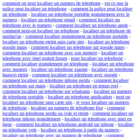
comment on peut localiser un numero de telephone
-
est ce que la
police peut localiser un telephone
-
comment la police peut localiser
un telephone
-
localiser un telephone portable gratuitement avec le
numero
-
localiser un telephone gmail
-
comment localiser un
telephone avec le numero
-
comment localiser un telephone apple
-
comment peut-on localiser un telephone
-
localiser un telephone de
quelqu'un
-
comment localiser gratuitement un telephone portable
-
localiser un telephone eteint sans carte sim
-
localiser un telephone
google maps
-
comment localiser un telephone sur google maps
-
comment localiser un telephone avec son numero
-
localiser un
telephone avec imei gratuit forum
-
pour localiser un telephone
-
comment localiser gratuitement un telephone
-
localiser un telephone
avec numero
-
localiser un telephone xiaomi
-
localiser un telephone
huawei eteint
-
comment localiser un telephone avec google
-
comment localiser un telephone iphone perdu
-
comment localiser
un telephone sur maps
-
localiser un telephone en temps reel
-
comment localiser un telephone sur whatsapp
-
localiser un numero
de telephone portable
-
localiser un telephone application
-
peut on
localiser un telephone sans carte sim
-
je veux localiser un numero
de telephone
-
localiser un numero de telephone fixe
-
comment
localiser un telephone perdu ou vole et eteint
-
comment localiser un
telephone iphone gratuitement
-
localiser un telephone avec imei en
ligne
-
comment localiser un telephone android sur iphone
-
localiser
un telephone vole
-
localiser un telephone à partir du numero
-
localiser un telephone avec un numero de telephone
-
comment