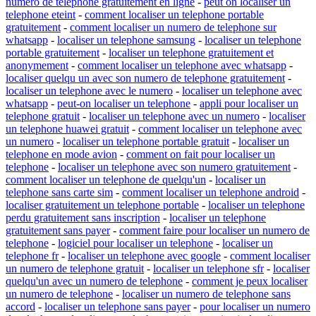
numero de telephone gratuitement en ligne
-
peut on localiser un
telephone eteint
-
comment localiser un telephone portable
gratuitement
-
comment localiser un numero de telephone sur
whatsapp
-
localiser un telephone samsung
-
localiser un telephone
portable gratuitement
-
localiser un telephone gratuitement et
anonymement
-
comment localiser un telephone avec whatsapp
-
localiser quelqu un avec son numero de telephone gratuitement
-
localiser un telephone avec le numero
-
localiser un telephone avec
whatsapp
-
peut-on localiser un telephone
-
appli pour localiser un
telephone gratuit
-
localiser un telephone avec un numero
-
localiser
un telephone huawei gratuit
-
comment localiser un telephone avec
un numero
-
localiser un telephone portable gratuit
-
localiser un
telephone en mode avion
-
comment on fait pour localiser un
telephone
-
localiser un telephone avec son numero gratuitement
-
comment localiser un telephone de quelqu'un
-
localiser un
telephone sans carte sim
-
comment localiser un telephone android
-
localiser gratuitement un telephone portable
-
localiser un telephone
perdu gratuitement sans inscription
-
localiser un telephone
gratuitement sans payer
-
comment faire pour localiser un numero de
telephone
-
logiciel pour localiser un telephone
-
localiser un
telephone fr
-
localiser un telephone avec google
-
comment localiser
un numero de telephone gratuit
-
localiser un telephone sfr
-
localiser
quelqu'un avec un numero de telephone
-
comment je peux localiser
un numero de telephone
-
localiser un numero de telephone sans
accord
-
localiser un telephone sans payer
-
pour localiser un numero