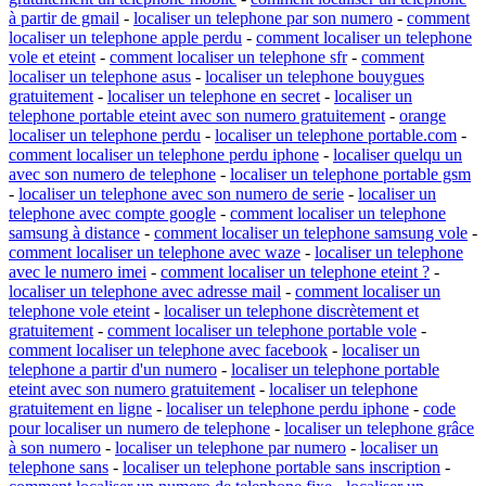
à partir de gmail
-
localiser un telephone par son numero
-
comment
localiser un telephone apple perdu
-
comment localiser un telephone
vole et eteint
-
comment localiser un telephone sfr
-
comment
localiser un telephone asus
-
localiser un telephone bouygues
gratuitement
-
localiser un telephone en secret
-
localiser un
telephone portable eteint avec son numero gratuitement
-
orange
localiser un telephone perdu
-
localiser un telephone portable.com
-
comment localiser un telephone perdu iphone
-
localiser quelqu un
avec son numero de telephone
-
localiser un telephone portable gsm
-
localiser un telephone avec son numero de serie
-
localiser un
telephone avec compte google
-
comment localiser un telephone
samsung à distance
-
comment localiser un telephone samsung vole
-
comment localiser un telephone avec waze
-
localiser un telephone
avec le numero imei
-
comment localiser un telephone eteint ?
-
localiser un telephone avec adresse mail
-
comment localiser un
telephone vole eteint
-
localiser un telephone discrètement et
gratuitement
-
comment localiser un telephone portable vole
-
comment localiser un telephone avec facebook
-
localiser un
telephone a partir d'un numero
-
localiser un telephone portable
eteint avec son numero gratuitement
-
localiser un telephone
gratuitement en ligne
-
localiser un telephone perdu iphone
-
code
pour localiser un numero de telephone
-
localiser un telephone grâce
à son numero
-
localiser un telephone par numero
-
localiser un
telephone sans
-
localiser un telephone portable sans inscription
-