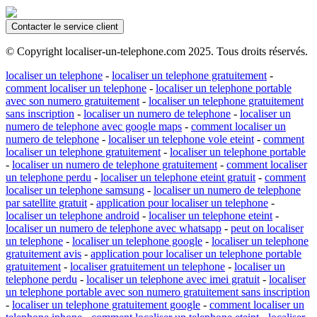
Contacter le service client
© Copyright localiser-un-telephone.com 2025. Tous droits réservés.
localiser un telephone
-
localiser un telephone gratuitement
-
comment localiser un telephone
-
localiser un telephone portable
avec son numero gratuitement
-
localiser un telephone gratuitement
sans inscription
-
localiser un numero de telephone
-
localiser un
numero de telephone avec google maps
-
comment localiser un
numero de telephone
-
localiser un telephone vole eteint
-
comment
localiser un telephone gratuitement
-
localiser un telephone portable
-
localiser un numero de telephone gratuitement
-
comment localiser
un telephone perdu
-
localiser un telephone eteint gratuit
-
comment
localiser un telephone samsung
-
localiser un numero de telephone
par satellite gratuit
-
application pour localiser un telephone
-
localiser un telephone android
-
localiser un telephone eteint
-
localiser un numero de telephone avec whatsapp
-
peut on localiser
un telephone
-
localiser un telephone google
-
localiser un telephone
gratuitement avis
-
application pour localiser un telephone portable
gratuitement
-
localiser gratuitement un telephone
-
localiser un
telephone perdu
-
localiser un telephone avec imei gratuit
-
localiser
un telephone portable avec son numero gratuitement sans inscription
-
localiser un telephone gratuitement google
-
comment localiser un