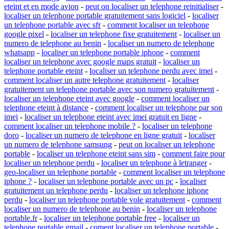
eteint et en mode avion
-
peut on localiser un telephone reinitialiser
-
localiser un telephone portable gratuitement sans logiciel
-
localiser
un telephone portable avec sfr
-
comment localiser un telephone
google pixel
-
localiser un telephone fixe gratuitement
-
localiser un
numero de telephone au benin
-
localiser un numero de telephone
whatsapp
-
localiser un telephone portable iphone
-
comment
localiser un telephone avec google maps gratuit
-
localiser un
telephone portable eteint
-
localiser un telephone perdu avec imei
-
comment localiser un autre telephone gratuitement
-
localiser
gratuitement un telephone portable avec son numero gratuitement
-
localiser un telephone eteint avec google
-
comment localiser un
telephone eteint à distance
-
comment localiser un telephone par son
imei
-
localiser un telephone eteint avec imei gratuit en ligne
-
comment localiser un telephone mobile ?
-
localiser un telephone
doro
-
localiser un numero de telephone en ligne gratuit
-
localiser
un numero de telephone samsung
-
peut on localiser un telephone
portable
-
localiser un telephone eteint sans sim
-
comment faire pour
localiser un telephone perdu
-
localiser un telephone à letranger
-
geo-localiser un telephone portable
-
comment localiser un telephone
iphone ?
-
localiser un telephone portable avec un pc
-
localiser
gratuitement un telephone perdu
-
localiser un telephone iphone
perdu
-
localiser un telephone portable vole gratuitement
-
comment
localiser un numero de telephone au benin
-
localiser un telephone
portable.fr
-
localiser un telephone portable free
-
localiser un
telephone portable gmail
-
coment localiser un telephone portable
-