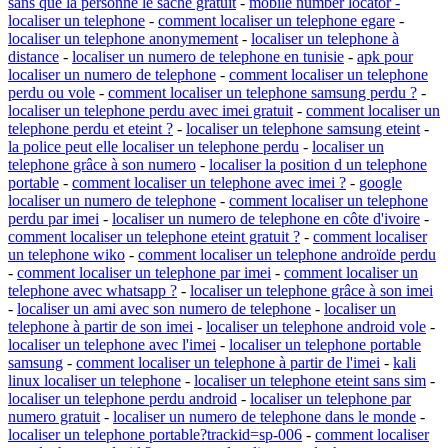
sans que la personne le sache gratuit
-
mobile number locator -
localiser un telephone
-
comment localiser un telephone egare
-
localiser un telephone anonymement
-
localiser un telephone à
distance
-
localiser un numero de telephone en tunisie
-
apk pour
localiser un numero de telephone
-
comment localiser un telephone
perdu ou vole
-
comment localiser un telephone samsung perdu ?
-
localiser un telephone perdu avec imei gratuit
-
comment localiser un
telephone perdu et eteint ?
-
localiser un telephone samsung eteint
-
la police peut elle localiser un telephone perdu
-
localiser un
telephone grâce à son numero
-
localiser la position d un telephone
portable
-
comment localiser un telephone avec imei ?
-
google
localiser un numero de telephone
-
comment localiser un telephone
perdu par imei
-
localiser un numero de telephone en côte d'ivoire
-
comment localiser un telephone eteint gratuit ?
-
comment localiser
un telephone wiko
-
comment localiser un telephone androïde perdu
-
comment localiser un telephone par imei
-
comment localiser un
telephone avec whatsapp ?
-
localiser un telephone grâce à son imei
-
localiser un ami avec son numero de telephone
-
localiser un
telephone à partir de son imei
-
localiser un telephone android vole
-
localiser un telephone avec l'imei
-
localiser un telephone portable
samsung
-
comment localiser un telephone à partir de l'imei
-
kali
linux localiser un telephone
-
localiser un telephone eteint sans sim
-
localiser un telephone perdu android
-
localiser un telephone par
numero gratuit
-
localiser un numero de telephone dans le monde
-
localiser un telephone portable?trackid=sp-006
-
comment localiser