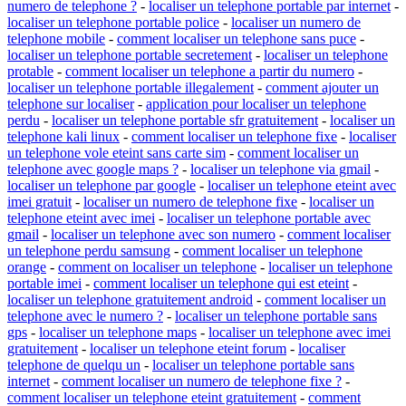
numero de telephone ?
-
localiser un telephone portable par internet
-
localiser un telephone portable police
-
localiser un numero de
telephone mobile
-
comment localiser un telephone sans puce
-
localiser un telephone portable secretement
-
localiser un telephone
protable
-
comment localiser un telephone a partir du numero
-
localiser un telephone portable illegalement
-
comment ajouter un
telephone sur localiser
-
application pour localiser un telephone
perdu
-
localiser un telephone portable sfr gratuitement
-
localiser un
telephone kali linux
-
comment localiser un telephone fixe
-
localiser
un telephone vole eteint sans carte sim
-
comment localiser un
telephone avec google maps ?
-
localiser un telephone via gmail
-
localiser un telephone par google
-
localiser un telephone eteint avec
imei gratuit
-
localiser un numero de telephone fixe
-
localiser un
telephone eteint avec imei
-
localiser un telephone portable avec
gmail
-
localiser un telephone avec son numero
-
comment localiser
un telephone perdu samsung
-
comment localiser un telephone
orange
-
comment on localiser un telephone
-
localiser un telephone
portable imei
-
comment localiser un telephone qui est eteint
-
localiser un telephone gratuitement android
-
comment localiser un
telephone avec le numero ?
-
localiser un telephone portable sans
gps
-
localiser un telephone maps
-
localiser un telephone avec imei
gratuitement
-
localiser un telephone eteint forum
-
localiser
telephone de quelqu un
-
localiser un telephone portable sans
internet
-
comment localiser un numero de telephone fixe ?
-
comment localiser un telephone eteint gratuitement
-
comment