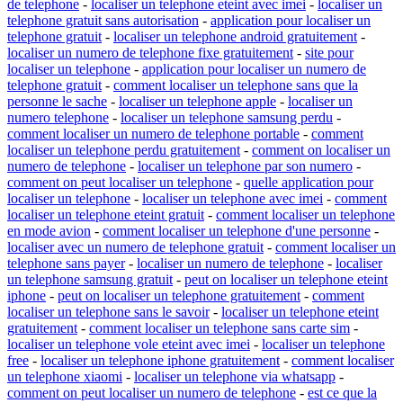
de telephone
-
localiser un telephone eteint avec imei
-
localiser un
telephone gratuit sans autorisation
-
application pour localiser un
telephone gratuit
-
localiser un telephone android gratuitement
-
localiser un numero de telephone fixe gratuitement
-
site pour
localiser un telephone
-
application pour localiser un numero de
telephone gratuit
-
comment localiser un telephone sans que la
personne le sache
-
localiser un telephone apple
-
localiser un
numero telephone
-
localiser un telephone samsung perdu
-
comment localiser un numero de telephone portable
-
comment
localiser un telephone perdu gratuitement
-
comment on localiser un
numero de telephone
-
localiser un telephone par son numero
-
comment on peut localiser un telephone
-
quelle application pour
localiser un telephone
-
localiser un telephone avec imei
-
comment
localiser un telephone eteint gratuit
-
comment localiser un telephone
en mode avion
-
comment localiser un telephone d'une personne
-
localiser avec un numero de telephone gratuit
-
comment localiser un
telephone sans payer
-
localiser un numero de telephone
-
localiser
un telephone samsung gratuit
-
peut on localiser un telephone eteint
iphone
-
peut on localiser un telephone gratuitement
-
comment
localiser un telephone sans le savoir
-
localiser un telephone eteint
gratuitement
-
comment localiser un telephone sans carte sim
-
localiser un telephone vole eteint avec imei
-
localiser un telephone
free
-
localiser un telephone iphone gratuitement
-
comment localiser
un telephone xiaomi
-
localiser un telephone via whatsapp
-
comment on peut localiser un numero de telephone
-
est ce que la