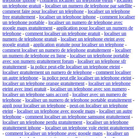
telephone iphone
-
comment localiser un telephone eteint
-
localiser
un telephone gratuit
-
localiser un numero de telephone par satellite
-
comment faire pour localiser un telephone
-
localiser un telephone
free gratuitement
-
localiser un telephone iphone
-
comment localiser
un telephone portable
-
localiser un numero de telephone avec
google maps gratuitement
-
application pour localiser un numero de
telephone
-
comment localiser un telephone gratuit
-
localiser un
numero de telephone gratuit
-
localiser un telephone eteint avec
google gratuit
-
application gratuite pour localiser un telephone
-
comment localiser un numero de telephone gratuitement
-
localiser
un numero de telephone en ligne
-
localiser un telephone portable
avec son numero gratuitement forum
-
localiser un telephone sfr
gratuitement
-
la police peut-elle localiser un telephone eteint
-
localiser gratuitement un numero de telephone
-
comment localiser
un autre telephone
-
la police peut elle localiser un telephone eteint
-
localiser un telephone orange gratuitement
-
localiser un telephone
eteint avec imei gratuit
-
localiser un telephone avec son numero
-
localiser un telephone sans accord
-
localiser avec un numero de
telephone
-
localiser un numero de telephone portable gratuitement
-
appli pour localiser un telephone
-
peut-on localiser un telephone
eteint
-
localiser un telephone avec google maps
-
localiser un autre
telephone
-
comment localiser un telephone samsung gratuitement
-
localiser un telephone perdu gratuitement
-
localiser un telephone
gratuitement iphone
-
localiser un telephone vole eteint gratuitement
-
comment localiser un telephone avec google maps
-
localiser un