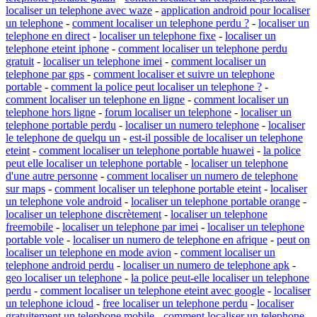
localiser un telephone avec waze
-
application android pour localiser
un telephone
-
comment localiser un telephone perdu ?
-
localiser un
telephone en direct
-
localiser un telephone fixe
-
localiser un
telephone eteint iphone
-
comment localiser un telephone perdu
gratuit
-
localiser un telephone imei
-
comment localiser un
telephone par gps
-
comment localiser et suivre un telephone
portable
-
comment la police peut localiser un telephone ?
-
comment localiser un telephone en ligne
-
comment localiser un
telephone hors ligne
-
forum localiser un telephone
-
localiser un
telephone portable perdu
-
localiser un numero telephone
-
localiser
le telephone de quelqu un
-
est-il possible de localiser un telephone
eteint
-
comment localiser un telephone portable huawei
-
la police
peut elle localiser un telephone portable
-
localiser un telephone
d'une autre personne
-
comment localiser un numero de telephone
sur maps
-
comment localiser un telephone portable eteint
-
localiser
un telephone vole android
-
localiser un telephone portable orange
-
localiser un telephone discrètement
-
localiser un telephone
freemobile
-
localiser un telephone par imei
-
localiser un telephone
portable vole
-
localiser un numero de telephone en afrique
-
peut on
localiser un telephone en mode avion
-
comment localiser un
telephone android perdu
-
localiser un numero de telephone apk
-
geo localiser un telephone
-
la police peut-elle localiser un telephone
perdu
-
comment localiser un telephone eteint avec google
-
localiser
un telephone icloud
-
free localiser un telephone perdu
-
localiser
gratuitement un telephone mobile
-
comment localiser un telephone