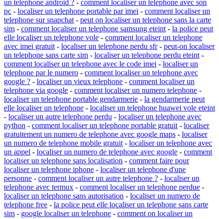
un telephone android ?
-
comment localiser un telephone avec son
pc
-
localiser un telephone portable par imei
-
comment localiser un
telephone sur snapchat
-
peut on localiser un telephone sans la carte
sim
-
comment localiser un telephone samsung eteint
-
la police peut
elle localiser un telephone vole
-
comment localiser un telephone
avec imei gratuit
-
localiser un telephone perdu sfr
-
peut-on localiser
un telephone sans carte sim
-
localiser un telephone perdu eteint
-
comment localiser un telephone avec le code imei
-
localiser un
telephone par le numero
-
comment localiser un telephone avec
google ?
-
localiser un vieux telephone
-
comment localiser un
telephone via google
-
comment localiser un numero telephone
-
localiser un telephone portable gendarmerie
-
la gendarmerie peut
elle localiser un telephone
-
localiser un telephone huawei vole eteint
-
localiser un autre telephone perdu
-
localiser un telephone avec
python
-
comment localiser un telephone portable gratuit
-
localiser
gratuitement un numero de telephone avec google maps
-
localiser
un numero de telephone mobile gratuit
-
localiser un telephone avec
un appel
-
localiser un numero de telephone avec google
-
comment
localiser un telephone sans localisation
-
comment faire pour
localiser un telephone iphone
-
localiser un telephone d'une
personne
-
comment localiser un autre telephone ?
-
localiser un
telephone avec termux
-
comment localiser un telephone perdue
-
localiser un telephone sans autorisation
-
localiser un numero de
telephone free
-
la police peut elle localiser un telephone sans carte
sim
-
google localiser un telephone
-
comment on localiser un