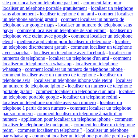
site pour localiser un telephone par imei
-
comment faire pour
localiser un telephone portable gratuitement
-
localiser un telephone
sans abonnement
-
localiser telephone d un ami
-
comment localiser
un telephone android gratuit
-
comment localiser un numero de
telephone sur google maps
-
localiser un numero de telephone sans
payer
-
comment localiser un telephone de son enfant
-
localiser un
telephone vole eteint avec google
-
comment localiser un telephone
eteint
-
meilleure application pour localiser un telephone
-
localiser
un telephone discrètement gratuit
-
comment localiser un telephone
avec snapchat
-
localiser un telephone avec facebook
-
localiser un
numeros de telephone
-
localiser un telephone d'un ami
-
comment
localiser un telephone via whatsapp
-
localiser un telephone
whatsapp
-
comment localiser un numero de telephone iphone
-
comment localiser avec un numero de telephone
-
localiser un
telephone avis
-
localiser un telephone iphone vole eteint
-
localiser
un numero de telephone iphone
-
localiser un numero de telephone
portable gratuit
-
comment localiser un telephone d'un ami
-
localiser
un telephone portable google
-
localiser un telephone redmi
-
localiser un telephone portable avec son numero
-
localiser un
telephone à partir de son numero
-
comment localiser un telephone
par son numero
-
comment localiser un telephone à partir d'un
numero
-
application pour localiser un telephone iphone
-
comment
localiser le telephone de quelqu un
-
comment localiser un telephone
redmi
-
comment localiser un telephone ?
-
localiser un telephone
par whatsapp
-
comment localiser un telephone portable perdu
-
peut