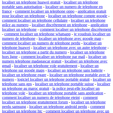
localiser un telephone huawei gratuit
-
localiser un telephone
portable sans autorisation
-
localiser un numero de telephone en
france
-
comment localiser un telephone oppo
-
application gratuit
pour localiser un telephone
-
localiser un telephone compte google
-
comment localiser un telephone cellulaire
-
localiser un telephone
grâce au numero
-
localiser discrètement un telephone
-
application
localiser un telephone
-
comment localiser un telephone discrètement
-
comment localiser un telephone whatsapp
-
je voudrais localiser un
numero de telephone
-
localiser un telephone avec google map
-
comment localiser un numero de telephone perdu
-
localiser un
telephone huawei
-
localiser un telephone avec un autre telephone
-
localiser un telephone a partir du numero
-
localiser un telephone
hors ligne
-
comment localiser un telephone par mail
-
localiser un
numero telephone madagascar gratuit
-
localiser un telephone avec
gmail
-
localiser un telephone vole gratuitement
-
localiser un
telephone sur google maps
-
localiser un telephone sans batterie
-
localiser un telephone egare
-
localiser un telephone portable avec le
numero
-
logiciel localiser un telephone portable gratuit
-
localiser un
telephone sans gps
-
localiser un telephone portable suisse
-
localiser
un telephone au maroc gratuit
-
la police peut-elle localiser un
telephone vole
-
localiser un telephone portable sans application
-
comment localiser un numero de telephone eteint
-
comment
localiser un telephone gratuitement forum
-
localiser un telephone
perdu samsung
-
localiser un telephone android perdu
-
comment
localiser un telephone htc
-
comment localiser un telephone avec un