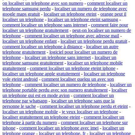
on localiser un telephone avec son numero
-
comment localiser un
telephone samsung perdu
-
localiser un numero de telephone avec
google maps gratuit
-
localiser un telephone eteint
-
orange peut il
localiser un telephone
-
localiser un telephone eteint samsung
-
comment localiser un telephone sans internet
-
comment faire pour
localiser un telephone gratuitement
-
peut-on localiser un numero de
telephone
-
comment localiser un telephone avec adresse mail
-
localiser un telephone enfant
-
localiser un telephone perdu gratuit
-
comment localiser un telephone à distance
-
localiser un autre
telephone gratuitement
-
logiciel pour localiser un numero de
telephone
-
localiser un telephone sans internet
-
localiser un
telephone samsung gratuitement
-
localiser un telephone mobile
gratuitement
-
comment localiser un telephone eteint iphone
-
localiser un telephone apple gratuitement
-
localiser un telephone
vole eteint android
-
comment localiser quelqu un avec son
telephone
-
comment localiser un numero de telephone
-
localiser un
telephone portable perdu avec son numero gratuitement
-
localiser
un telephone qui est en mode avion
-
comment localiser un
telephone par whatsapp
-
localiser un telephone sans que la
personne le sache
-
comment localiser un telephone perdu et eteint
-
localiser un telephone mobile
-
je veux localiser un telephone
-
localiser gratuitement un telephone eteint
-
comment localiser un
telephone à partir du numero
-
comment localiser un telephone sur
iphone
-
comment localiser un telephone avec imei
-
localiser un
telephone orange
-
localiser un telephone. fr
-
localiser un telephone