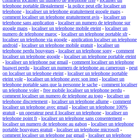
comment localiser un numero de telephone fixe
-
localiser un
telephone portable illegalement
-
la police peut elle localiser un
telephone
-
localiser un telephone gratuitement google maps
-
comment localiser un telephone gratuitement avis
-
localiser un
telephone sans application
-
localiser un numero de telephone sur
google maps
-
localiser un telephone mobile eteint
-
localiser un
numero de telephone maroc
-
localiser un telephone portable sfr
-
localiser un telephone via google
-
application localiser un telephone
android
-
localiser un telephone mobile gratuit
-
localiser un
telephone perdu bouygues
-
localiser un telephone sony
-
comment
localiser un telephone google
-
localiser un telephone portable eteint
-
localiser un telephone par gmail
-
comment localiser un telephone
huawei perdu
-
localiser un numero de telephone au cameroun
-
peut
on localiser un telephone eteint
-
localiser un telephone portable
eteint vole
-
localiser un telephone avec son imei
-
localiser un
telephone portable sans que la personne le sache
-
comment localiser
un telephone voler
-
free mobile localiser un telephone perdu
-
comment localiser un numero de telephone au togo
-
localiser un
telephone discretement
-
localiser un telephone allume
-
comment
localiser un telephone avec gmail
-
localiser un telephone 100%
gratuit
-
un operateur peut il localiser un telephone
-
localiser un
telephone point fr
-
localiser un telephone sans consentement
-
localiser un numero de telephone au gabon
-
localiser un telephone
portable bouygues gratuit
-
localiser un telephone microsoft
-
comment localiser un telephone par gmail
-
localiser un telephone