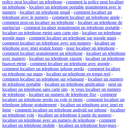
police peut localiser un telephone
-
comment la police peut localiser
un telephone
-
localiser un telephone portable gratuitement avec le
numero
-
localiser un telephone gmail
-
comment localiser un
telephone avec le numero
-
comment localiser un telephone apple
-
comment peut-on localiser un telephone
-
localiser un telephone de
quelqu'un
-
comment localiser gratuitement un telephone portable
-
localiser un telephone eteint sans carte sim
-
localiser un telephone
google maps
-
comment localiser un telephone sur google maps
-
comment localiser un telephone avec son numero
-
localiser un
telephone avec imei gratuit forum
-
pour localiser un telephone
-
comment localiser gratuitement un telephone
-
localiser un telephone
avec numero
-
localiser un telephone xiaomi
-
localiser un telephone
huawei eteint
-
comment localiser un telephone avec google
-
comment localiser un telephone iphone perdu
-
comment localiser
un telephone sur maps
-
localiser un telephone en temps reel
-
comment localiser un telephone sur whatsapp
-
localiser un numero
de telephone portable
-
localiser un telephone application
-
peut on
localiser un telephone sans carte sim
-
je veux localiser un numero
de telephone
-
localiser un numero de telephone fixe
-
comment
localiser un telephone perdu ou vole et eteint
-
comment localiser un
telephone iphone gratuitement
-
localiser un telephone avec imei en
ligne
-
comment localiser un telephone android sur iphone
-
localiser
un telephone vole
-
localiser un telephone à partir du numero
-
localiser un telephone avec un numero de telephone
-
comment
localiser un telephone mobile
-
localiser un telephone bouygues
-