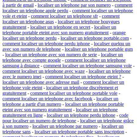
à partir de gmail
-
localiser un telephone par son numero
-
comment
localiser un telephone apple perdu
-
comment localiser un telephone
vole et eteint
-
comment localiser un telephone sfr
-
comment
localiser un telephone asus
-
localiser un telephone bouygues
gratuitement
-
localiser un telephone en secret
-
localiser un
telephone portable eteint avec son numero gratuitement
-
orange
localiser un telephone perdu
-
localiser un telephone portable.com
-
comment localiser un telephone perdu iphone
-
localiser quelqu un
avec son numero de telephone
-
localiser un telephone portable gsm
-
localiser un telephone avec son numero de serie
-
localiser un
telephone avec compte google
-
comment localiser un telephone
samsung à distance
-
comment localiser un telephone samsung vole
-
comment localiser un telephone avec waze
-
localiser un telephone
avec le numero imei
-
comment localiser un telephone eteint ?
-
localiser un telephone avec adresse mail
-
comment localiser un
telephone vole eteint
-
localiser un telephone discrètement et
gratuitement
-
comment localiser un telephone portable vole
-
comment localiser un telephone avec facebook
-
localiser un
telephone a partir d'un numero
-
localiser un telephone portable
eteint avec son numero gratuitement
-
localiser un telephone
gratuitement en ligne
-
localiser un telephone perdu iphone
-
code
pour localiser un numero de telephone
-
localiser un telephone grâce
à son numero
-
localiser un telephone par numero
-
localiser un
telephone sans
-
localiser un telephone portable sans inscription
-