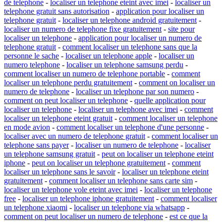
de telephone
-
localiser un telephone eteint avec imei
-
localiser un
telephone gratuit sans autorisation
-
application pour localiser un
telephone gratuit
-
localiser un telephone android gratuitement
-
localiser un numero de telephone fixe gratuitement
-
site pour
localiser un telephone
-
application pour localiser un numero de
telephone gratuit
-
comment localiser un telephone sans que la
personne le sache
-
localiser un telephone apple
-
localiser un
numero telephone
-
localiser un telephone samsung perdu
-
comment localiser un numero de telephone portable
-
comment
localiser un telephone perdu gratuitement
-
comment on localiser un
numero de telephone
-
localiser un telephone par son numero
-
comment on peut localiser un telephone
-
quelle application pour
localiser un telephone
-
localiser un telephone avec imei
-
comment
localiser un telephone eteint gratuit
-
comment localiser un telephone
en mode avion
-
comment localiser un telephone d'une personne
-
localiser avec un numero de telephone gratuit
-
comment localiser un
telephone sans payer
-
localiser un numero de telephone
-
localiser
un telephone samsung gratuit
-
peut on localiser un telephone eteint
iphone
-
peut on localiser un telephone gratuitement
-
comment
localiser un telephone sans le savoir
-
localiser un telephone eteint
gratuitement
-
comment localiser un telephone sans carte sim
-
localiser un telephone vole eteint avec imei
-
localiser un telephone
free
-
localiser un telephone iphone gratuitement
-
comment localiser
un telephone xiaomi
-
localiser un telephone via whatsapp
-
comment on peut localiser un numero de telephone
-
est ce que la