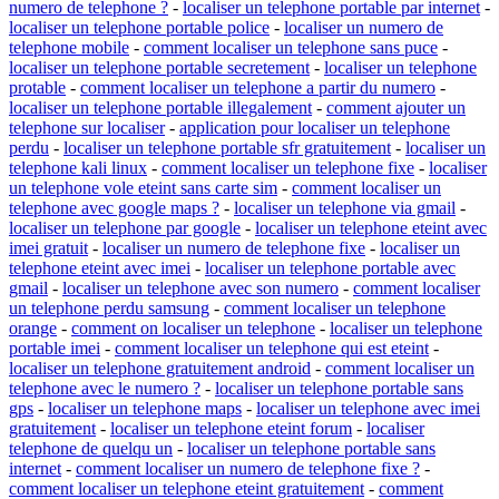
numero de telephone ?
-
localiser un telephone portable par internet
-
localiser un telephone portable police
-
localiser un numero de
telephone mobile
-
comment localiser un telephone sans puce
-
localiser un telephone portable secretement
-
localiser un telephone
protable
-
comment localiser un telephone a partir du numero
-
localiser un telephone portable illegalement
-
comment ajouter un
telephone sur localiser
-
application pour localiser un telephone
perdu
-
localiser un telephone portable sfr gratuitement
-
localiser un
telephone kali linux
-
comment localiser un telephone fixe
-
localiser
un telephone vole eteint sans carte sim
-
comment localiser un
telephone avec google maps ?
-
localiser un telephone via gmail
-
localiser un telephone par google
-
localiser un telephone eteint avec
imei gratuit
-
localiser un numero de telephone fixe
-
localiser un
telephone eteint avec imei
-
localiser un telephone portable avec
gmail
-
localiser un telephone avec son numero
-
comment localiser
un telephone perdu samsung
-
comment localiser un telephone
orange
-
comment on localiser un telephone
-
localiser un telephone
portable imei
-
comment localiser un telephone qui est eteint
-
localiser un telephone gratuitement android
-
comment localiser un
telephone avec le numero ?
-
localiser un telephone portable sans
gps
-
localiser un telephone maps
-
localiser un telephone avec imei
gratuitement
-
localiser un telephone eteint forum
-
localiser
telephone de quelqu un
-
localiser un telephone portable sans
internet
-
comment localiser un numero de telephone fixe ?
-
comment localiser un telephone eteint gratuitement
-
comment