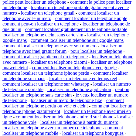
police peut localiser un telephone
-
comment la police peut localiser
un telephone
-
localiser un telephone portable gratuitement avec le
numero
-
localiser un telephone gmail
-
comment localiser un
telephone avec le numero
-
comment localiser un telephone apple
-
comment peut-on localiser un telephone
-
localiser un telephone de
quelqu'un
-
comment localiser gratuitement un telephone portable
-
localiser un telephone eteint sans carte sim
-
localiser un telephone
google maps
-
comment localiser un telephone sur google maps
-
comment localiser un telephone avec son numero
-
localiser un
telephone avec imei gratuit forum
-
pour localiser un telephone
-
comment localiser gratuitement un telephone
-
localiser un telephone
avec numero
-
localiser un telephone xiaomi
-
localiser un telephone
huawei eteint
-
comment localiser un telephone avec google
-
comment localiser un telephone iphone perdu
-
comment localiser
un telephone sur maps
-
localiser un telephone en temps reel
-
comment localiser un telephone sur whatsapp
-
localiser un numero
de telephone portable
-
localiser un telephone application
-
peut on
localiser un telephone sans carte sim
-
je veux localiser un numero
de telephone
-
localiser un numero de telephone fixe
-
comment
localiser un telephone perdu ou vole et eteint
-
comment localiser un
telephone iphone gratuitement
-
localiser un telephone avec imei en
ligne
-
comment localiser un telephone android sur iphone
-
localiser
un telephone vole
-
localiser un telephone à partir du numero
-
localiser un telephone avec un numero de telephone
-
comment
localiser un telephone mobile
-
localiser un telephone bouygues
-