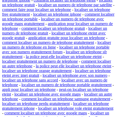
telephone iphone
-
comment localiser un telephone eteint
-
localiser
un telephone gratuit
-
localiser un numero de telephone par satellite
-
comment faire pour localiser un telephone
-
localiser un telephone
free gratuitement
-
localiser un telephone iphone
-
comment localiser
un telephone portable
-
localiser un numero de telephone avec
google maps gratuitement
-
application pour localiser un numero de
telephone
-
comment localiser un telephone gratuit
-
localiser un
numero de telephone gratuit
-
localiser un telephone eteint avec
google gratuit
-
application gratuite pour localiser un telephone
-
comment localiser un numero de telephone gratuitement
-
localiser
un numero de telephone en ligne
-
localiser un telephone portable
avec son numero gratuitement forum
-
localiser un telephone sfr
gratuitement
-
la police peut-elle localiser un telephone eteint
-
localiser gratuitement un numero de telephone
-
comment localiser
un autre telephone
-
la police peut elle localiser un telephone eteint
-
localiser un telephone orange gratuitement
-
localiser un telephone
eteint avec imei gratuit
-
localiser un telephone avec son numero
-
localiser un telephone sans accord
-
localiser avec un numero de
telephone
-
localiser un numero de telephone portable gratuitement
-
appli pour localiser un telephone
-
peut-on localiser un telephone
eteint
-
localiser un telephone avec google maps
-
localiser un autre
telephone
-
comment localiser un telephone samsung gratuitement
-
localiser un telephone perdu gratuitement
-
localiser un telephone
gratuitement iphone
-
localiser un telephone vole eteint gratuitement
-
comment localiser un telephone avec google maps
-
localiser un