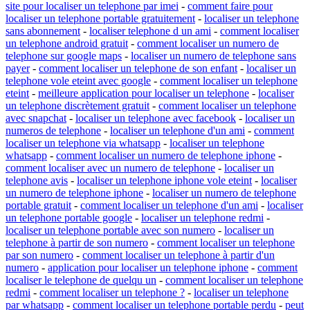
site pour localiser un telephone par imei
-
comment faire pour
localiser un telephone portable gratuitement
-
localiser un telephone
sans abonnement
-
localiser telephone d un ami
-
comment localiser
un telephone android gratuit
-
comment localiser un numero de
telephone sur google maps
-
localiser un numero de telephone sans
payer
-
comment localiser un telephone de son enfant
-
localiser un
telephone vole eteint avec google
-
comment localiser un telephone
eteint
-
meilleure application pour localiser un telephone
-
localiser
un telephone discrètement gratuit
-
comment localiser un telephone
avec snapchat
-
localiser un telephone avec facebook
-
localiser un
numeros de telephone
-
localiser un telephone d'un ami
-
comment
localiser un telephone via whatsapp
-
localiser un telephone
whatsapp
-
comment localiser un numero de telephone iphone
-
comment localiser avec un numero de telephone
-
localiser un
telephone avis
-
localiser un telephone iphone vole eteint
-
localiser
un numero de telephone iphone
-
localiser un numero de telephone
portable gratuit
-
comment localiser un telephone d'un ami
-
localiser
un telephone portable google
-
localiser un telephone redmi
-
localiser un telephone portable avec son numero
-
localiser un
telephone à partir de son numero
-
comment localiser un telephone
par son numero
-
comment localiser un telephone à partir d'un
numero
-
application pour localiser un telephone iphone
-
comment
localiser le telephone de quelqu un
-
comment localiser un telephone
redmi
-
comment localiser un telephone ?
-
localiser un telephone
par whatsapp
-
comment localiser un telephone portable perdu
-
peut