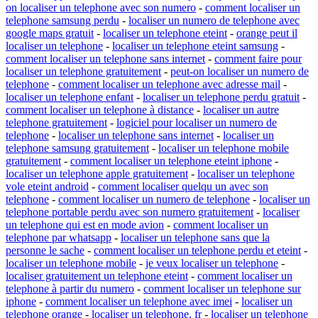
on localiser un telephone avec son numero
-
comment localiser un
telephone samsung perdu
-
localiser un numero de telephone avec
google maps gratuit
-
localiser un telephone eteint
-
orange peut il
localiser un telephone
-
localiser un telephone eteint samsung
-
comment localiser un telephone sans internet
-
comment faire pour
localiser un telephone gratuitement
-
peut-on localiser un numero de
telephone
-
comment localiser un telephone avec adresse mail
-
localiser un telephone enfant
-
localiser un telephone perdu gratuit
-
comment localiser un telephone à distance
-
localiser un autre
telephone gratuitement
-
logiciel pour localiser un numero de
telephone
-
localiser un telephone sans internet
-
localiser un
telephone samsung gratuitement
-
localiser un telephone mobile
gratuitement
-
comment localiser un telephone eteint iphone
-
localiser un telephone apple gratuitement
-
localiser un telephone
vole eteint android
-
comment localiser quelqu un avec son
telephone
-
comment localiser un numero de telephone
-
localiser un
telephone portable perdu avec son numero gratuitement
-
localiser
un telephone qui est en mode avion
-
comment localiser un
telephone par whatsapp
-
localiser un telephone sans que la
personne le sache
-
comment localiser un telephone perdu et eteint
-
localiser un telephone mobile
-
je veux localiser un telephone
-
localiser gratuitement un telephone eteint
-
comment localiser un
telephone à partir du numero
-
comment localiser un telephone sur
iphone
-
comment localiser un telephone avec imei
-
localiser un
telephone orange
-
localiser un telephone. fr
-
localiser un telephone