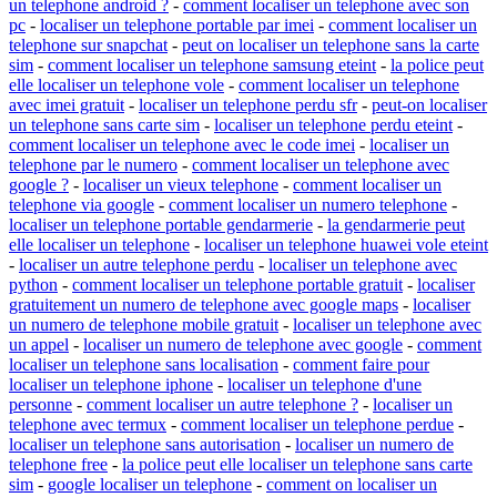
un telephone android ?
-
comment localiser un telephone avec son
pc
-
localiser un telephone portable par imei
-
comment localiser un
telephone sur snapchat
-
peut on localiser un telephone sans la carte
sim
-
comment localiser un telephone samsung eteint
-
la police peut
elle localiser un telephone vole
-
comment localiser un telephone
avec imei gratuit
-
localiser un telephone perdu sfr
-
peut-on localiser
un telephone sans carte sim
-
localiser un telephone perdu eteint
-
comment localiser un telephone avec le code imei
-
localiser un
telephone par le numero
-
comment localiser un telephone avec
google ?
-
localiser un vieux telephone
-
comment localiser un
telephone via google
-
comment localiser un numero telephone
-
localiser un telephone portable gendarmerie
-
la gendarmerie peut
elle localiser un telephone
-
localiser un telephone huawei vole eteint
-
localiser un autre telephone perdu
-
localiser un telephone avec
python
-
comment localiser un telephone portable gratuit
-
localiser
gratuitement un numero de telephone avec google maps
-
localiser
un numero de telephone mobile gratuit
-
localiser un telephone avec
un appel
-
localiser un numero de telephone avec google
-
comment
localiser un telephone sans localisation
-
comment faire pour
localiser un telephone iphone
-
localiser un telephone d'une
personne
-
comment localiser un autre telephone ?
-
localiser un
telephone avec termux
-
comment localiser un telephone perdue
-
localiser un telephone sans autorisation
-
localiser un numero de
telephone free
-
la police peut elle localiser un telephone sans carte
sim
-
google localiser un telephone
-
comment on localiser un