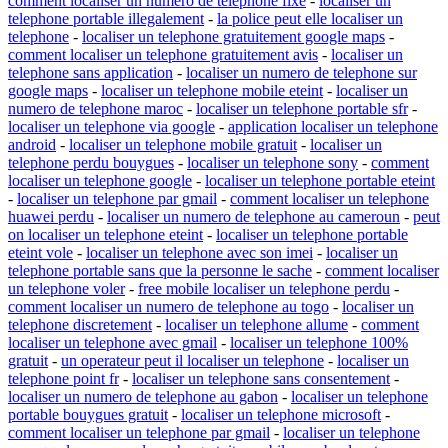
comment localiser un numero de telephone fixe
-
localiser un
telephone portable illegalement
-
la police peut elle localiser un
telephone
-
localiser un telephone gratuitement google maps
-
comment localiser un telephone gratuitement avis
-
localiser un
telephone sans application
-
localiser un numero de telephone sur
google maps
-
localiser un telephone mobile eteint
-
localiser un
numero de telephone maroc
-
localiser un telephone portable sfr
-
localiser un telephone via google
-
application localiser un telephone
android
-
localiser un telephone mobile gratuit
-
localiser un
telephone perdu bouygues
-
localiser un telephone sony
-
comment
localiser un telephone google
-
localiser un telephone portable eteint
-
localiser un telephone par gmail
-
comment localiser un telephone
huawei perdu
-
localiser un numero de telephone au cameroun
-
peut
on localiser un telephone eteint
-
localiser un telephone portable
eteint vole
-
localiser un telephone avec son imei
-
localiser un
telephone portable sans que la personne le sache
-
comment localiser
un telephone voler
-
free mobile localiser un telephone perdu
-
comment localiser un numero de telephone au togo
-
localiser un
telephone discretement
-
localiser un telephone allume
-
comment
localiser un telephone avec gmail
-
localiser un telephone 100%
gratuit
-
un operateur peut il localiser un telephone
-
localiser un
telephone point fr
-
localiser un telephone sans consentement
-
localiser un numero de telephone au gabon
-
localiser un telephone
portable bouygues gratuit
-
localiser un telephone microsoft
-
comment localiser un telephone par gmail
-
localiser un telephone