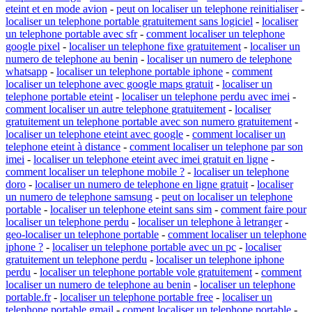
eteint et en mode avion
-
peut on localiser un telephone reinitialiser
-
localiser un telephone portable gratuitement sans logiciel
-
localiser
un telephone portable avec sfr
-
comment localiser un telephone
google pixel
-
localiser un telephone fixe gratuitement
-
localiser un
numero de telephone au benin
-
localiser un numero de telephone
whatsapp
-
localiser un telephone portable iphone
-
comment
localiser un telephone avec google maps gratuit
-
localiser un
telephone portable eteint
-
localiser un telephone perdu avec imei
-
comment localiser un autre telephone gratuitement
-
localiser
gratuitement un telephone portable avec son numero gratuitement
-
localiser un telephone eteint avec google
-
comment localiser un
telephone eteint à distance
-
comment localiser un telephone par son
imei
-
localiser un telephone eteint avec imei gratuit en ligne
-
comment localiser un telephone mobile ?
-
localiser un telephone
doro
-
localiser un numero de telephone en ligne gratuit
-
localiser
un numero de telephone samsung
-
peut on localiser un telephone
portable
-
localiser un telephone eteint sans sim
-
comment faire pour
localiser un telephone perdu
-
localiser un telephone à letranger
-
geo-localiser un telephone portable
-
comment localiser un telephone
iphone ?
-
localiser un telephone portable avec un pc
-
localiser
gratuitement un telephone perdu
-
localiser un telephone iphone
perdu
-
localiser un telephone portable vole gratuitement
-
comment
localiser un numero de telephone au benin
-
localiser un telephone
portable.fr
-
localiser un telephone portable free
-
localiser un
telephone portable gmail
-
coment localiser un telephone portable
-