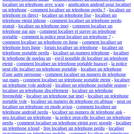
localiser un telephone avec waze
-
application android pour localiser
un telephone
-
comment localiser un telephone perdu ?
-
localiser un
telephone en direct
-
localiser un telephone fixe
-
localiser un
telephone eteint iphone
-
comment localiser un telephone perdu
gratuit
-
localiser un telephone imei
-
comment localiser un
telephone par gps
-
comment localiser et suivre un telephone
portable
-
comment la police peut localiser un telephone ?
-
comment localiser un telephone en ligne
-
comment localiser un
telephone hors ligne
-
forum localiser un telephone
-
localiser un
telephone portable perdu
-
localiser un numero telephone
-
localiser
le telephone de quelqu un
-
est-il possible de localiser un telephone
eteint
-
comment localiser un telephone portable huawei
-
la police
peut elle localiser un telephone portable
-
localiser un telephone
d'une autre personne
-
comment localiser un numero de telephone
sur maps
-
comment localiser un telephone portable eteint
-
localiser
un telephone vole android
-
localiser un telephone portable orange
-
localiser un telephone discrètement
-
localiser un telephone
freemobile
-
localiser un telephone par imei
-
localiser un telephone
portable vole
-
localiser un numero de telephone en afrique
-
peut on
localiser un telephone en mode avion
-
comment localiser un
telephone android perdu
-
localiser un numero de telephone apk
-
geo localiser un telephone
-
la police peut-elle localiser un telephone
perdu
-
comment localiser un telephone eteint avec google
-
localiser
un telephone icloud
-
free localiser un telephone perdu
-
localiser
gratuitement un telephone mobile
-
comment localiser un telephone