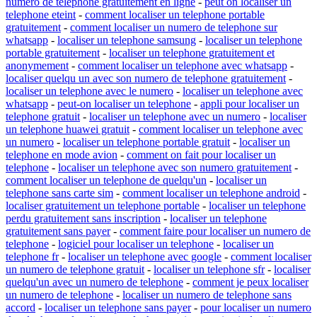
numero de telephone gratuitement en ligne
-
peut on localiser un
telephone eteint
-
comment localiser un telephone portable
gratuitement
-
comment localiser un numero de telephone sur
whatsapp
-
localiser un telephone samsung
-
localiser un telephone
portable gratuitement
-
localiser un telephone gratuitement et
anonymement
-
comment localiser un telephone avec whatsapp
-
localiser quelqu un avec son numero de telephone gratuitement
-
localiser un telephone avec le numero
-
localiser un telephone avec
whatsapp
-
peut-on localiser un telephone
-
appli pour localiser un
telephone gratuit
-
localiser un telephone avec un numero
-
localiser
un telephone huawei gratuit
-
comment localiser un telephone avec
un numero
-
localiser un telephone portable gratuit
-
localiser un
telephone en mode avion
-
comment on fait pour localiser un
telephone
-
localiser un telephone avec son numero gratuitement
-
comment localiser un telephone de quelqu'un
-
localiser un
telephone sans carte sim
-
comment localiser un telephone android
-
localiser gratuitement un telephone portable
-
localiser un telephone
perdu gratuitement sans inscription
-
localiser un telephone
gratuitement sans payer
-
comment faire pour localiser un numero de
telephone
-
logiciel pour localiser un telephone
-
localiser un
telephone fr
-
localiser un telephone avec google
-
comment localiser
un numero de telephone gratuit
-
localiser un telephone sfr
-
localiser
quelqu'un avec un numero de telephone
-
comment je peux localiser
un numero de telephone
-
localiser un numero de telephone sans
accord
-
localiser un telephone sans payer
-
pour localiser un numero