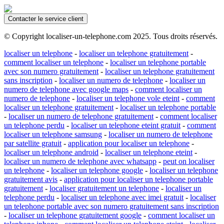
Contacter le service client
© Copyright localiser-un-telephone.com 2025. Tous droits réservés.
localiser un telephone
-
localiser un telephone gratuitement
-
comment localiser un telephone
-
localiser un telephone portable
avec son numero gratuitement
-
localiser un telephone gratuitement
sans inscription
-
localiser un numero de telephone
-
localiser un
numero de telephone avec google maps
-
comment localiser un
numero de telephone
-
localiser un telephone vole eteint
-
comment
localiser un telephone gratuitement
-
localiser un telephone portable
-
localiser un numero de telephone gratuitement
-
comment localiser
un telephone perdu
-
localiser un telephone eteint gratuit
-
comment
localiser un telephone samsung
-
localiser un numero de telephone
par satellite gratuit
-
application pour localiser un telephone
-
localiser un telephone android
-
localiser un telephone eteint
-
localiser un numero de telephone avec whatsapp
-
peut on localiser
un telephone
-
localiser un telephone google
-
localiser un telephone
gratuitement avis
-
application pour localiser un telephone portable
gratuitement
-
localiser gratuitement un telephone
-
localiser un
telephone perdu
-
localiser un telephone avec imei gratuit
-
localiser
un telephone portable avec son numero gratuitement sans inscription
-
localiser un telephone gratuitement google
-
comment localiser un