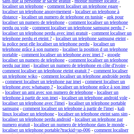
sans que la personne le sache gratuit
-
mobile number locator -
localiser un telephone
-
comment localiser un telephone egare
-
localiser un telephone anonymement
-
localiser un telephone à
distance
-
localiser un numero de telephone en tunisie
-
apk pour
localiser un numero de telephone
-
comment localiser un telephone
perdu ou vole
-
comment localiser un telephone samsung perdu ?
-
localiser un telephone perdu avec imei gratuit
-
comment localiser un
telephone perdu et eteint ?
-
localiser un telephone samsung eteint
-
la police peut elle localiser un telephone perdu
-
localiser un
telephone grâce à son numero
-
localiser la position d un telephone
portable
-
comment localiser un telephone avec imei ?
-
google
localiser un numero de telephone
-
comment localiser un telephone
perdu par imei
-
localiser un numero de telephone en côte d'ivoire
-
comment localiser un telephone eteint gratuit ?
-
comment localiser
un telephone wiko
-
comment localiser un telephone androïde perdu
-
comment localiser un telephone par imei
-
comment localiser un
telephone avec whatsapp ?
-
localiser un telephone grâce à son imei
-
localiser un ami avec son numero de telephone
-
localiser un
telephone à partir de son imei
-
localiser un telephone android vole
-
localiser un telephone avec l'imei
-
localiser un telephone portable
samsung
-
comment localiser un telephone à partir de l'imei
-
kali
linux localiser un telephone
-
localiser un telephone eteint sans sim
-
localiser un telephone perdu android
-
localiser un telephone par
numero gratuit
-
localiser un numero de telephone dans le monde
-
localiser un telephone portable?trackid=sp-006
-
comment localiser