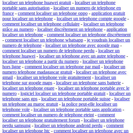
localiser un telephone huawei gratuit
-
localiser un telephone
portable sans autorisation
-
localiser un numero de telephone en
france
-
comment localiser un telephone oppo
-
application gratuit
pour localiser un telephone
-
localiser un telephone compte google
-
comment localiser un telephone cellulaire
-
localiser un telephone
grâce au numero
-
localiser discrètement un telephone
-
application
localiser un telephone
-
comment localiser un telephone discrètement
-
comment localiser un telephone whatsapp
-
je voudrais localiser un
numero de telephone
-
localiser un telephone avec google map
-
comment localiser un numero de telephone perdu
-
localiser un
telephone huawei
-
localiser un telephone avec un autre telephone
-
localiser un telephone a partir du numero
-
localiser un telephone
hors ligne
-
comment localiser un telephone par mail
-
localiser un
numero telephone madagascar gratuit
-
localiser un telephone avec
gmail
-
localiser un telephone vole gratuitement
-
localiser un
telephone sur google maps
-
localiser un telephone sans batterie
-
localiser un telephone egare
-
localiser un telephone portable avec le
numero
-
logiciel localiser un telephone portable gratuit
-
localiser un
telephone sans gps
-
localiser un telephone portable suisse
-
localiser
un telephone au maroc gratuit
-
la police peut-elle localiser un
telephone vole
-
localiser un telephone portable sans application
-
comment localiser un numero de telephone eteint
-
comment
localiser un telephone gratuitement forum
-
localiser un telephone
perdu samsung
-
localiser un telephone android perdu
-
comment
localiser un telephone htc
-
comment localiser un telephone avec un