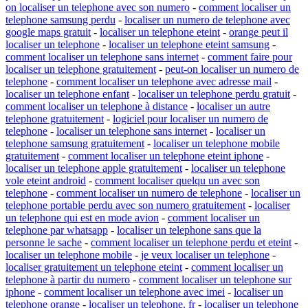
on localiser un telephone avec son numero
-
comment localiser un
telephone samsung perdu
-
localiser un numero de telephone avec
google maps gratuit
-
localiser un telephone eteint
-
orange peut il
localiser un telephone
-
localiser un telephone eteint samsung
-
comment localiser un telephone sans internet
-
comment faire pour
localiser un telephone gratuitement
-
peut-on localiser un numero de
telephone
-
comment localiser un telephone avec adresse mail
-
localiser un telephone enfant
-
localiser un telephone perdu gratuit
-
comment localiser un telephone à distance
-
localiser un autre
telephone gratuitement
-
logiciel pour localiser un numero de
telephone
-
localiser un telephone sans internet
-
localiser un
telephone samsung gratuitement
-
localiser un telephone mobile
gratuitement
-
comment localiser un telephone eteint iphone
-
localiser un telephone apple gratuitement
-
localiser un telephone
vole eteint android
-
comment localiser quelqu un avec son
telephone
-
comment localiser un numero de telephone
-
localiser un
telephone portable perdu avec son numero gratuitement
-
localiser
un telephone qui est en mode avion
-
comment localiser un
telephone par whatsapp
-
localiser un telephone sans que la
personne le sache
-
comment localiser un telephone perdu et eteint
-
localiser un telephone mobile
-
je veux localiser un telephone
-
localiser gratuitement un telephone eteint
-
comment localiser un
telephone à partir du numero
-
comment localiser un telephone sur
iphone
-
comment localiser un telephone avec imei
-
localiser un
telephone orange
-
localiser un telephone. fr
-
localiser un telephone