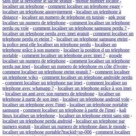
sans que la personne le sache gratuit
-
mobile number locator -
localiser un telephone
-
comment localiser un telephone egare
-
localiser un telephone anonymement
-
localiser un telephone à
distance
-
localiser un numero de telephone en tunisie
-
apk pour
localiser un numero de telephone
-
comment localiser un telephone
perdu ou vole
-
comment localiser un telephone samsung perdu ?
-
localiser un telephone perdu avec imei gratuit
-
comment localiser un
telephone perdu et eteint ?
-
localiser un telephone samsung eteint
-
la police peut elle localiser un telephone perdu
-
localiser un
telephone grâce à son numero
-
localiser la position d un telephone
portable
-
comment localiser un telephone avec imei ?
-
google
localiser un numero de telephone
-
comment localiser un telephone
perdu par imei
-
localiser un numero de telephone en côte d'ivoire
-
comment localiser un telephone eteint gratuit ?
-
comment localiser
un telephone wiko
-
comment localiser un telephone androïde perdu
-
comment localiser un telephone par imei
-
comment localiser un
telephone avec whatsapp ?
-
localiser un telephone grâce à son imei
-
localiser un ami avec son numero de telephone
-
localiser un
telephone à partir de son imei
-
localiser un telephone android vole
-
localiser un telephone avec l'imei
-
localiser un telephone portable
samsung
-
comment localiser un telephone à partir de l'imei
-
kali
linux localiser un telephone
-
localiser un telephone eteint sans sim
-
localiser un telephone perdu android
-
localiser un telephone par
numero gratuit
-
localiser un numero de telephone dans le monde
-
localiser un telephone portable?trackid=sp-006
-
comment localiser