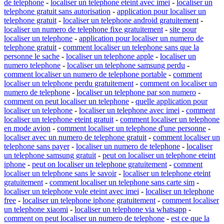
de telephone
-
localiser un telephone eteint avec imei
-
localiser un
telephone gratuit sans autorisation
-
application pour localiser un
telephone gratuit
-
localiser un telephone android gratuitement
-
localiser un numero de telephone fixe gratuitement
-
site pour
localiser un telephone
-
application pour localiser un numero de
telephone gratuit
-
comment localiser un telephone sans que la
personne le sache
-
localiser un telephone apple
-
localiser un
numero telephone
-
localiser un telephone samsung perdu
-
comment localiser un numero de telephone portable
-
comment
localiser un telephone perdu gratuitement
-
comment on localiser un
numero de telephone
-
localiser un telephone par son numero
-
comment on peut localiser un telephone
-
quelle application pour
localiser un telephone
-
localiser un telephone avec imei
-
comment
localiser un telephone eteint gratuit
-
comment localiser un telephone
en mode avion
-
comment localiser un telephone d'une personne
-
localiser avec un numero de telephone gratuit
-
comment localiser un
telephone sans payer
-
localiser un numero de telephone
-
localiser
un telephone samsung gratuit
-
peut on localiser un telephone eteint
iphone
-
peut on localiser un telephone gratuitement
-
comment
localiser un telephone sans le savoir
-
localiser un telephone eteint
gratuitement
-
comment localiser un telephone sans carte sim
-
localiser un telephone vole eteint avec imei
-
localiser un telephone
free
-
localiser un telephone iphone gratuitement
-
comment localiser
un telephone xiaomi
-
localiser un telephone via whatsapp
-
comment on peut localiser un numero de telephone
-
est ce que la