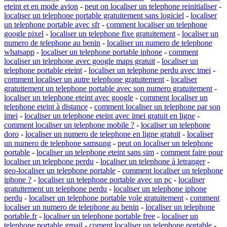
eteint et en mode avion
-
peut on localiser un telephone reinitialiser
-
localiser un telephone portable gratuitement sans logiciel
-
localiser
un telephone portable avec sfr
-
comment localiser un telephone
google pixel
-
localiser un telephone fixe gratuitement
-
localiser un
numero de telephone au benin
-
localiser un numero de telephone
whatsapp
-
localiser un telephone portable iphone
-
comment
localiser un telephone avec google maps gratuit
-
localiser un
telephone portable eteint
-
localiser un telephone perdu avec imei
-
comment localiser un autre telephone gratuitement
-
localiser
gratuitement un telephone portable avec son numero gratuitement
-
localiser un telephone eteint avec google
-
comment localiser un
telephone eteint à distance
-
comment localiser un telephone par son
imei
-
localiser un telephone eteint avec imei gratuit en ligne
-
comment localiser un telephone mobile ?
-
localiser un telephone
doro
-
localiser un numero de telephone en ligne gratuit
-
localiser
un numero de telephone samsung
-
peut on localiser un telephone
portable
-
localiser un telephone eteint sans sim
-
comment faire pour
localiser un telephone perdu
-
localiser un telephone à letranger
-
geo-localiser un telephone portable
-
comment localiser un telephone
iphone ?
-
localiser un telephone portable avec un pc
-
localiser
gratuitement un telephone perdu
-
localiser un telephone iphone
perdu
-
localiser un telephone portable vole gratuitement
-
comment
localiser un numero de telephone au benin
-
localiser un telephone
portable.fr
-
localiser un telephone portable free
-
localiser un
telephone portable gmail
-
coment localiser un telephone portable
-