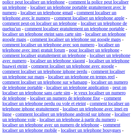
police peut localiser un telephone
-
comment la police peut localiser
un telephone
-
localiser un telephone portable gratuitement avec le
numero
-
localiser un telephone gmail
-
comment localiser un
telephone avec le numero
-
comment localiser un telephone apple
-
comment peut-on localiser un telephone
-
localiser un telephone de
quelqu'un
-
comment localiser gratuitement un telephone portable
-
localiser un telephone eteint sans carte sim
-
localiser un telephone
google maps
-
comment localiser un telephone sur google maps
-
comment localiser un telephone avec son numero
-
localiser un
telephone avec imei gratuit forum
-
pour localiser un telephone
-
comment localiser gratuitement un telephone
-
localiser un telephone
avec numero
-
localiser un telephone xiaomi
-
localiser un telephone
huawei eteint
-
comment localiser un telephone avec google
-
comment localiser un telephone iphone perdu
-
comment localiser
un telephone sur maps
-
localiser un telephone en temps reel
-
comment localiser un telephone sur whatsapp
-
localiser un numero
de telephone portable
-
localiser un telephone application
-
peut on
localiser un telephone sans carte sim
-
je veux localiser un numero
de telephone
-
localiser un numero de telephone fixe
-
comment
localiser un telephone perdu ou vole et eteint
-
comment localiser un
telephone iphone gratuitement
-
localiser un telephone avec imei en
ligne
-
comment localiser un telephone android sur iphone
-
localiser
un telephone vole
-
localiser un telephone à partir du numero
-
localiser un telephone avec un numero de telephone
-
comment
localiser un telephone mobile
-
localiser un telephone bouygues
-