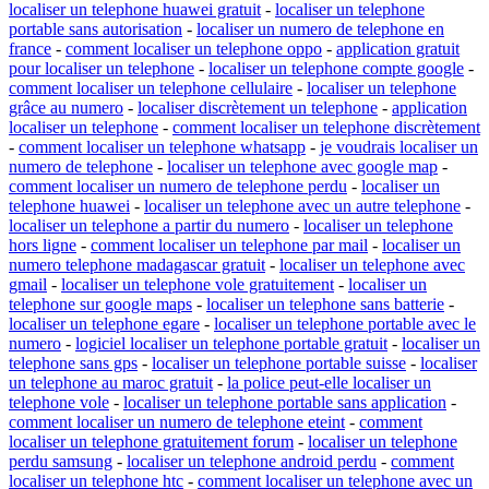
localiser un telephone huawei gratuit
-
localiser un telephone
portable sans autorisation
-
localiser un numero de telephone en
france
-
comment localiser un telephone oppo
-
application gratuit
pour localiser un telephone
-
localiser un telephone compte google
-
comment localiser un telephone cellulaire
-
localiser un telephone
grâce au numero
-
localiser discrètement un telephone
-
application
localiser un telephone
-
comment localiser un telephone discrètement
-
comment localiser un telephone whatsapp
-
je voudrais localiser un
numero de telephone
-
localiser un telephone avec google map
-
comment localiser un numero de telephone perdu
-
localiser un
telephone huawei
-
localiser un telephone avec un autre telephone
-
localiser un telephone a partir du numero
-
localiser un telephone
hors ligne
-
comment localiser un telephone par mail
-
localiser un
numero telephone madagascar gratuit
-
localiser un telephone avec
gmail
-
localiser un telephone vole gratuitement
-
localiser un
telephone sur google maps
-
localiser un telephone sans batterie
-
localiser un telephone egare
-
localiser un telephone portable avec le
numero
-
logiciel localiser un telephone portable gratuit
-
localiser un
telephone sans gps
-
localiser un telephone portable suisse
-
localiser
un telephone au maroc gratuit
-
la police peut-elle localiser un
telephone vole
-
localiser un telephone portable sans application
-
comment localiser un numero de telephone eteint
-
comment
localiser un telephone gratuitement forum
-
localiser un telephone
perdu samsung
-
localiser un telephone android perdu
-
comment
localiser un telephone htc
-
comment localiser un telephone avec un