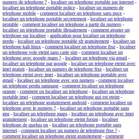
numero de telephone ?
-
localiser un telephone portable par internet
-
localiser un telephone portable police
-
localiser un numero de
telephone mobile
-
comment localiser un telephone sans puce
-
localiser un telephone portable secretement
-
localiser un telephone
protable
-
comment localiser un telephone a partir du numero
-
localiser un telephone portable illegalement
-
comment ajouter un
telephone sur localiser
-
application pour localiser un telephone
perdu
-
localiser un telephone portable sfr gratuitement
-
localiser un
telephone kali linux
-
comment localiser un telephone fixe
-
localiser
un telephone vole eteint sans carte sim
-
comment localiser un
telephone avec google maps ?
-
localiser un telephone via gmail
-
localiser un telephone par google
-
localiser un telephone eteint avec
imei gratuit
-
localiser un numero de telephone fixe
-
localiser un
telephone eteint avec imei
-
localiser un telephone portable avec
gmail
-
localiser un telephone avec son numero
-
comment localiser
un telephone perdu samsung
-
comment localiser un telephone
orange
-
comment on localiser un telephone
-
localiser un telephone
portable imei
-
comment localiser un telephone qui est eteint
-
localiser un telephone gratuitement android
-
comment localiser un
telephone avec le numero ?
-
localiser un telephone portable sans
gps
-
localiser un telephone maps
-
localiser un telephone avec imei
gratuitement
-
localiser un telephone eteint forum
-
localiser
telephone de quelqu un
-
localiser un telephone portable sans
internet
-
comment localiser un numero de telephone fixe ?
-
comment localiser un telephone eteint gratuitement
-
comment