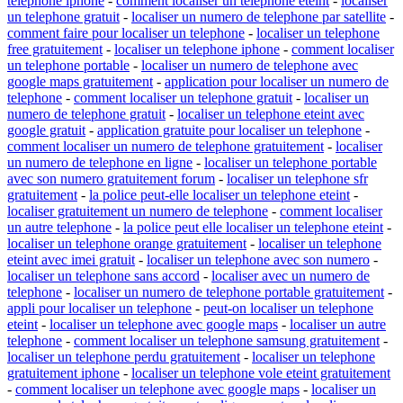
telephone iphone
-
comment localiser un telephone eteint
-
localiser
un telephone gratuit
-
localiser un numero de telephone par satellite
-
comment faire pour localiser un telephone
-
localiser un telephone
free gratuitement
-
localiser un telephone iphone
-
comment localiser
un telephone portable
-
localiser un numero de telephone avec
google maps gratuitement
-
application pour localiser un numero de
telephone
-
comment localiser un telephone gratuit
-
localiser un
numero de telephone gratuit
-
localiser un telephone eteint avec
google gratuit
-
application gratuite pour localiser un telephone
-
comment localiser un numero de telephone gratuitement
-
localiser
un numero de telephone en ligne
-
localiser un telephone portable
avec son numero gratuitement forum
-
localiser un telephone sfr
gratuitement
-
la police peut-elle localiser un telephone eteint
-
localiser gratuitement un numero de telephone
-
comment localiser
un autre telephone
-
la police peut elle localiser un telephone eteint
-
localiser un telephone orange gratuitement
-
localiser un telephone
eteint avec imei gratuit
-
localiser un telephone avec son numero
-
localiser un telephone sans accord
-
localiser avec un numero de
telephone
-
localiser un numero de telephone portable gratuitement
-
appli pour localiser un telephone
-
peut-on localiser un telephone
eteint
-
localiser un telephone avec google maps
-
localiser un autre
telephone
-
comment localiser un telephone samsung gratuitement
-
localiser un telephone perdu gratuitement
-
localiser un telephone
gratuitement iphone
-
localiser un telephone vole eteint gratuitement
-
comment localiser un telephone avec google maps
-
localiser un