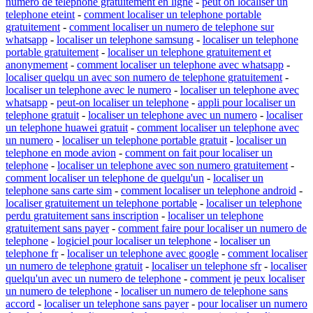
numero de telephone gratuitement en ligne
-
peut on localiser un
telephone eteint
-
comment localiser un telephone portable
gratuitement
-
comment localiser un numero de telephone sur
whatsapp
-
localiser un telephone samsung
-
localiser un telephone
portable gratuitement
-
localiser un telephone gratuitement et
anonymement
-
comment localiser un telephone avec whatsapp
-
localiser quelqu un avec son numero de telephone gratuitement
-
localiser un telephone avec le numero
-
localiser un telephone avec
whatsapp
-
peut-on localiser un telephone
-
appli pour localiser un
telephone gratuit
-
localiser un telephone avec un numero
-
localiser
un telephone huawei gratuit
-
comment localiser un telephone avec
un numero
-
localiser un telephone portable gratuit
-
localiser un
telephone en mode avion
-
comment on fait pour localiser un
telephone
-
localiser un telephone avec son numero gratuitement
-
comment localiser un telephone de quelqu'un
-
localiser un
telephone sans carte sim
-
comment localiser un telephone android
-
localiser gratuitement un telephone portable
-
localiser un telephone
perdu gratuitement sans inscription
-
localiser un telephone
gratuitement sans payer
-
comment faire pour localiser un numero de
telephone
-
logiciel pour localiser un telephone
-
localiser un
telephone fr
-
localiser un telephone avec google
-
comment localiser
un numero de telephone gratuit
-
localiser un telephone sfr
-
localiser
quelqu'un avec un numero de telephone
-
comment je peux localiser
un numero de telephone
-
localiser un numero de telephone sans
accord
-
localiser un telephone sans payer
-
pour localiser un numero