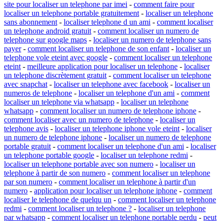
site pour localiser un telephone par imei
-
comment faire pour
localiser un telephone portable gratuitement
-
localiser un telephone
sans abonnement
-
localiser telephone d un ami
-
comment localiser
un telephone android gratuit
-
comment localiser un numero de
telephone sur google maps
-
localiser un numero de telephone sans
payer
-
comment localiser un telephone de son enfant
-
localiser un
telephone vole eteint avec google
-
comment localiser un telephone
eteint
-
meilleure application pour localiser un telephone
-
localiser
un telephone discrètement gratuit
-
comment localiser un telephone
avec snapchat
-
localiser un telephone avec facebook
-
localiser un
numeros de telephone
-
localiser un telephone d'un ami
-
comment
localiser un telephone via whatsapp
-
localiser un telephone
whatsapp
-
comment localiser un numero de telephone iphone
-
comment localiser avec un numero de telephone
-
localiser un
telephone avis
-
localiser un telephone iphone vole eteint
-
localiser
un numero de telephone iphone
-
localiser un numero de telephone
portable gratuit
-
comment localiser un telephone d'un ami
-
localiser
un telephone portable google
-
localiser un telephone redmi
-
localiser un telephone portable avec son numero
-
localiser un
telephone à partir de son numero
-
comment localiser un telephone
par son numero
-
comment localiser un telephone à partir d'un
numero
-
application pour localiser un telephone iphone
-
comment
localiser le telephone de quelqu un
-
comment localiser un telephone
redmi
-
comment localiser un telephone ?
-
localiser un telephone
par whatsapp
-
comment localiser un telephone portable perdu
-
peut