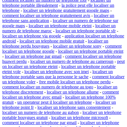
comment localiser un numero de telephone fixe
-
localiser un
telephone portable illegalement
-
la police peut elle localiser un
telephone
-
localiser un telephone gratuitement google maps
-
comment localiser un telephone gratuitement avis
-
localiser un
telephone sans application
-
localiser un numero de telephone sur
google maps
-
localiser un telephone mobile eteint
-
localiser un
numero de telephone maroc
-
localiser un telephone portable sfr
-
localiser un telephone via google
-
application localiser un telephone
android
-
localiser un telephone mobile gratuit
-
localiser un
telephone perdu bouygues
-
localiser un telephone sony
-
comment
localiser un telephone google
-
localiser un telephone portable eteint
-
localiser un telephone par gmail
-
comment localiser un telephone
huawei perdu
-
localiser un numero de telephone au cameroun
-
peut
on localiser un telephone eteint
-
localiser un telephone portable
eteint vole
-
localiser un telephone avec son imei
-
localiser un
telephone portable sans que la personne le sache
-
comment localiser
un telephone voler
-
free mobile localiser un telephone perdu
-
comment localiser un numero de telephone au togo
-
localiser un
telephone discretement
-
localiser un telephone allume
-
comment
localiser un telephone avec gmail
-
localiser un telephone 100%
gratuit
-
un operateur peut il localiser un telephone
-
localiser un
telephone point fr
-
localiser un telephone sans consentement
-
localiser un numero de telephone au gabon
-
localiser un telephone
portable bouygues gratuit
-
localiser un telephone microsoft
-
comment localiser un telephone par gmail
-
localiser un telephone