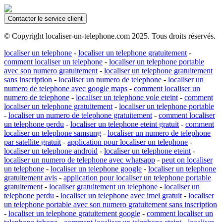
Contacter le service client
© Copyright localiser-un-telephone.com 2025. Tous droits réservés.
localiser un telephone
-
localiser un telephone gratuitement
-
comment localiser un telephone
-
localiser un telephone portable
avec son numero gratuitement
-
localiser un telephone gratuitement
sans inscription
-
localiser un numero de telephone
-
localiser un
numero de telephone avec google maps
-
comment localiser un
numero de telephone
-
localiser un telephone vole eteint
-
comment
localiser un telephone gratuitement
-
localiser un telephone portable
-
localiser un numero de telephone gratuitement
-
comment localiser
un telephone perdu
-
localiser un telephone eteint gratuit
-
comment
localiser un telephone samsung
-
localiser un numero de telephone
par satellite gratuit
-
application pour localiser un telephone
-
localiser un telephone android
-
localiser un telephone eteint
-
localiser un numero de telephone avec whatsapp
-
peut on localiser
un telephone
-
localiser un telephone google
-
localiser un telephone
gratuitement avis
-
application pour localiser un telephone portable
gratuitement
-
localiser gratuitement un telephone
-
localiser un
telephone perdu
-
localiser un telephone avec imei gratuit
-
localiser
un telephone portable avec son numero gratuitement sans inscription
-
localiser un telephone gratuitement google
-
comment localiser un