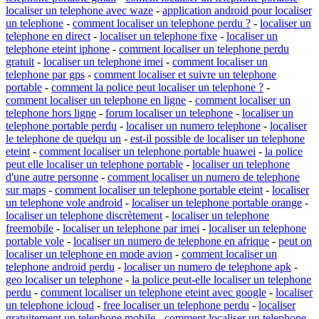
localiser un telephone avec waze
-
application android pour localiser
un telephone
-
comment localiser un telephone perdu ?
-
localiser un
telephone en direct
-
localiser un telephone fixe
-
localiser un
telephone eteint iphone
-
comment localiser un telephone perdu
gratuit
-
localiser un telephone imei
-
comment localiser un
telephone par gps
-
comment localiser et suivre un telephone
portable
-
comment la police peut localiser un telephone ?
-
comment localiser un telephone en ligne
-
comment localiser un
telephone hors ligne
-
forum localiser un telephone
-
localiser un
telephone portable perdu
-
localiser un numero telephone
-
localiser
le telephone de quelqu un
-
est-il possible de localiser un telephone
eteint
-
comment localiser un telephone portable huawei
-
la police
peut elle localiser un telephone portable
-
localiser un telephone
d'une autre personne
-
comment localiser un numero de telephone
sur maps
-
comment localiser un telephone portable eteint
-
localiser
un telephone vole android
-
localiser un telephone portable orange
-
localiser un telephone discrètement
-
localiser un telephone
freemobile
-
localiser un telephone par imei
-
localiser un telephone
portable vole
-
localiser un numero de telephone en afrique
-
peut on
localiser un telephone en mode avion
-
comment localiser un
telephone android perdu
-
localiser un numero de telephone apk
-
geo localiser un telephone
-
la police peut-elle localiser un telephone
perdu
-
comment localiser un telephone eteint avec google
-
localiser
un telephone icloud
-
free localiser un telephone perdu
-
localiser
gratuitement un telephone mobile
-
comment localiser un telephone