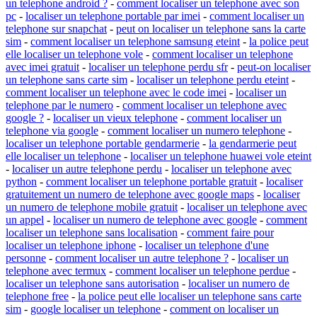
un telephone android ?
-
comment localiser un telephone avec son
pc
-
localiser un telephone portable par imei
-
comment localiser un
telephone sur snapchat
-
peut on localiser un telephone sans la carte
sim
-
comment localiser un telephone samsung eteint
-
la police peut
elle localiser un telephone vole
-
comment localiser un telephone
avec imei gratuit
-
localiser un telephone perdu sfr
-
peut-on localiser
un telephone sans carte sim
-
localiser un telephone perdu eteint
-
comment localiser un telephone avec le code imei
-
localiser un
telephone par le numero
-
comment localiser un telephone avec
google ?
-
localiser un vieux telephone
-
comment localiser un
telephone via google
-
comment localiser un numero telephone
-
localiser un telephone portable gendarmerie
-
la gendarmerie peut
elle localiser un telephone
-
localiser un telephone huawei vole eteint
-
localiser un autre telephone perdu
-
localiser un telephone avec
python
-
comment localiser un telephone portable gratuit
-
localiser
gratuitement un numero de telephone avec google maps
-
localiser
un numero de telephone mobile gratuit
-
localiser un telephone avec
un appel
-
localiser un numero de telephone avec google
-
comment
localiser un telephone sans localisation
-
comment faire pour
localiser un telephone iphone
-
localiser un telephone d'une
personne
-
comment localiser un autre telephone ?
-
localiser un
telephone avec termux
-
comment localiser un telephone perdue
-
localiser un telephone sans autorisation
-
localiser un numero de
telephone free
-
la police peut elle localiser un telephone sans carte
sim
-
google localiser un telephone
-
comment on localiser un