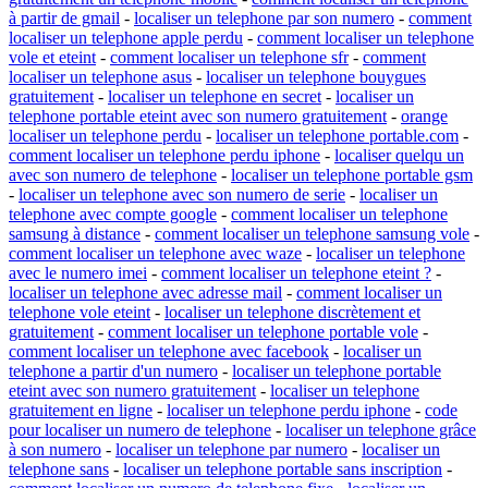
à partir de gmail
-
localiser un telephone par son numero
-
comment
localiser un telephone apple perdu
-
comment localiser un telephone
vole et eteint
-
comment localiser un telephone sfr
-
comment
localiser un telephone asus
-
localiser un telephone bouygues
gratuitement
-
localiser un telephone en secret
-
localiser un
telephone portable eteint avec son numero gratuitement
-
orange
localiser un telephone perdu
-
localiser un telephone portable.com
-
comment localiser un telephone perdu iphone
-
localiser quelqu un
avec son numero de telephone
-
localiser un telephone portable gsm
-
localiser un telephone avec son numero de serie
-
localiser un
telephone avec compte google
-
comment localiser un telephone
samsung à distance
-
comment localiser un telephone samsung vole
-
comment localiser un telephone avec waze
-
localiser un telephone
avec le numero imei
-
comment localiser un telephone eteint ?
-
localiser un telephone avec adresse mail
-
comment localiser un
telephone vole eteint
-
localiser un telephone discrètement et
gratuitement
-
comment localiser un telephone portable vole
-
comment localiser un telephone avec facebook
-
localiser un
telephone a partir d'un numero
-
localiser un telephone portable
eteint avec son numero gratuitement
-
localiser un telephone
gratuitement en ligne
-
localiser un telephone perdu iphone
-
code
pour localiser un numero de telephone
-
localiser un telephone grâce
à son numero
-
localiser un telephone par numero
-
localiser un
telephone sans
-
localiser un telephone portable sans inscription
-