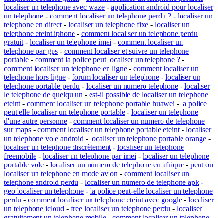
localiser un telephone avec waze
-
application android pour localiser
un telephone
-
comment localiser un telephone perdu ?
-
localiser un
telephone en direct
-
localiser un telephone fixe
-
localiser un
telephone eteint iphone
-
comment localiser un telephone perdu
gratuit
-
localiser un telephone imei
-
comment localiser un
telephone par gps
-
comment localiser et suivre un telephone
portable
-
comment la police peut localiser un telephone ?
-
comment localiser un telephone en ligne
-
comment localiser un
telephone hors ligne
-
forum localiser un telephone
-
localiser un
telephone portable perdu
-
localiser un numero telephone
-
localiser
le telephone de quelqu un
-
est-il possible de localiser un telephone
eteint
-
comment localiser un telephone portable huawei
-
la police
peut elle localiser un telephone portable
-
localiser un telephone
d'une autre personne
-
comment localiser un numero de telephone
sur maps
-
comment localiser un telephone portable eteint
-
localiser
un telephone vole android
-
localiser un telephone portable orange
-
localiser un telephone discrètement
-
localiser un telephone
freemobile
-
localiser un telephone par imei
-
localiser un telephone
portable vole
-
localiser un numero de telephone en afrique
-
peut on
localiser un telephone en mode avion
-
comment localiser un
telephone android perdu
-
localiser un numero de telephone apk
-
geo localiser un telephone
-
la police peut-elle localiser un telephone
perdu
-
comment localiser un telephone eteint avec google
-
localiser
un telephone icloud
-
free localiser un telephone perdu
-
localiser
gratuitement un telephone mobile
-
comment localiser un telephone