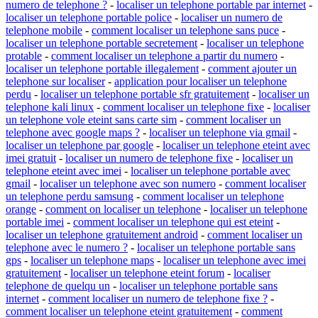
numero de telephone ?
-
localiser un telephone portable par internet
-
localiser un telephone portable police
-
localiser un numero de
telephone mobile
-
comment localiser un telephone sans puce
-
localiser un telephone portable secretement
-
localiser un telephone
protable
-
comment localiser un telephone a partir du numero
-
localiser un telephone portable illegalement
-
comment ajouter un
telephone sur localiser
-
application pour localiser un telephone
perdu
-
localiser un telephone portable sfr gratuitement
-
localiser un
telephone kali linux
-
comment localiser un telephone fixe
-
localiser
un telephone vole eteint sans carte sim
-
comment localiser un
telephone avec google maps ?
-
localiser un telephone via gmail
-
localiser un telephone par google
-
localiser un telephone eteint avec
imei gratuit
-
localiser un numero de telephone fixe
-
localiser un
telephone eteint avec imei
-
localiser un telephone portable avec
gmail
-
localiser un telephone avec son numero
-
comment localiser
un telephone perdu samsung
-
comment localiser un telephone
orange
-
comment on localiser un telephone
-
localiser un telephone
portable imei
-
comment localiser un telephone qui est eteint
-
localiser un telephone gratuitement android
-
comment localiser un
telephone avec le numero ?
-
localiser un telephone portable sans
gps
-
localiser un telephone maps
-
localiser un telephone avec imei
gratuitement
-
localiser un telephone eteint forum
-
localiser
telephone de quelqu un
-
localiser un telephone portable sans
internet
-
comment localiser un numero de telephone fixe ?
-
comment localiser un telephone eteint gratuitement
-
comment