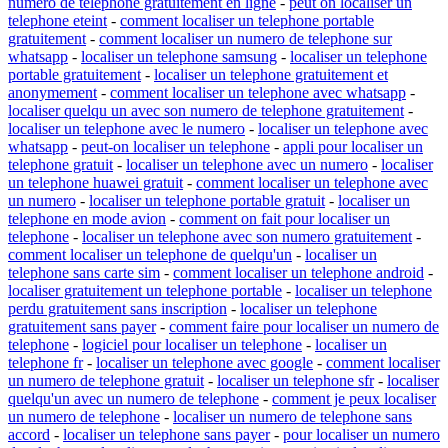
numero de telephone gratuitement en ligne
-
peut on localiser un
telephone eteint
-
comment localiser un telephone portable
gratuitement
-
comment localiser un numero de telephone sur
whatsapp
-
localiser un telephone samsung
-
localiser un telephone
portable gratuitement
-
localiser un telephone gratuitement et
anonymement
-
comment localiser un telephone avec whatsapp
-
localiser quelqu un avec son numero de telephone gratuitement
-
localiser un telephone avec le numero
-
localiser un telephone avec
whatsapp
-
peut-on localiser un telephone
-
appli pour localiser un
telephone gratuit
-
localiser un telephone avec un numero
-
localiser
un telephone huawei gratuit
-
comment localiser un telephone avec
un numero
-
localiser un telephone portable gratuit
-
localiser un
telephone en mode avion
-
comment on fait pour localiser un
telephone
-
localiser un telephone avec son numero gratuitement
-
comment localiser un telephone de quelqu'un
-
localiser un
telephone sans carte sim
-
comment localiser un telephone android
-
localiser gratuitement un telephone portable
-
localiser un telephone
perdu gratuitement sans inscription
-
localiser un telephone
gratuitement sans payer
-
comment faire pour localiser un numero de
telephone
-
logiciel pour localiser un telephone
-
localiser un
telephone fr
-
localiser un telephone avec google
-
comment localiser
un numero de telephone gratuit
-
localiser un telephone sfr
-
localiser
quelqu'un avec un numero de telephone
-
comment je peux localiser
un numero de telephone
-
localiser un numero de telephone sans
accord
-
localiser un telephone sans payer
-
pour localiser un numero