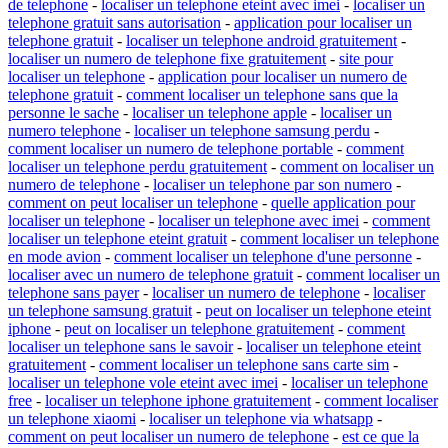
de telephone
-
localiser un telephone eteint avec imei
-
localiser un
telephone gratuit sans autorisation
-
application pour localiser un
telephone gratuit
-
localiser un telephone android gratuitement
-
localiser un numero de telephone fixe gratuitement
-
site pour
localiser un telephone
-
application pour localiser un numero de
telephone gratuit
-
comment localiser un telephone sans que la
personne le sache
-
localiser un telephone apple
-
localiser un
numero telephone
-
localiser un telephone samsung perdu
-
comment localiser un numero de telephone portable
-
comment
localiser un telephone perdu gratuitement
-
comment on localiser un
numero de telephone
-
localiser un telephone par son numero
-
comment on peut localiser un telephone
-
quelle application pour
localiser un telephone
-
localiser un telephone avec imei
-
comment
localiser un telephone eteint gratuit
-
comment localiser un telephone
en mode avion
-
comment localiser un telephone d'une personne
-
localiser avec un numero de telephone gratuit
-
comment localiser un
telephone sans payer
-
localiser un numero de telephone
-
localiser
un telephone samsung gratuit
-
peut on localiser un telephone eteint
iphone
-
peut on localiser un telephone gratuitement
-
comment
localiser un telephone sans le savoir
-
localiser un telephone eteint
gratuitement
-
comment localiser un telephone sans carte sim
-
localiser un telephone vole eteint avec imei
-
localiser un telephone
free
-
localiser un telephone iphone gratuitement
-
comment localiser
un telephone xiaomi
-
localiser un telephone via whatsapp
-
comment on peut localiser un numero de telephone
-
est ce que la