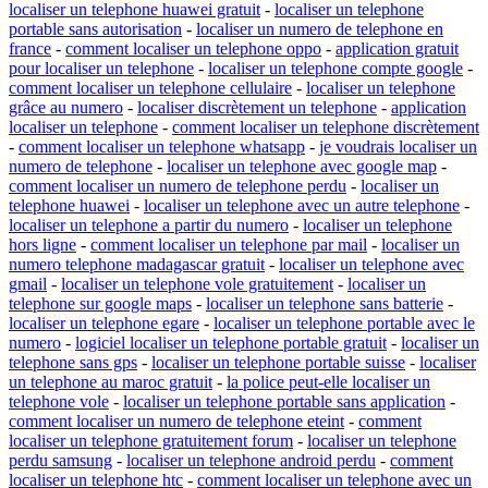
localiser un telephone huawei gratuit
-
localiser un telephone
portable sans autorisation
-
localiser un numero de telephone en
france
-
comment localiser un telephone oppo
-
application gratuit
pour localiser un telephone
-
localiser un telephone compte google
-
comment localiser un telephone cellulaire
-
localiser un telephone
grâce au numero
-
localiser discrètement un telephone
-
application
localiser un telephone
-
comment localiser un telephone discrètement
-
comment localiser un telephone whatsapp
-
je voudrais localiser un
numero de telephone
-
localiser un telephone avec google map
-
comment localiser un numero de telephone perdu
-
localiser un
telephone huawei
-
localiser un telephone avec un autre telephone
-
localiser un telephone a partir du numero
-
localiser un telephone
hors ligne
-
comment localiser un telephone par mail
-
localiser un
numero telephone madagascar gratuit
-
localiser un telephone avec
gmail
-
localiser un telephone vole gratuitement
-
localiser un
telephone sur google maps
-
localiser un telephone sans batterie
-
localiser un telephone egare
-
localiser un telephone portable avec le
numero
-
logiciel localiser un telephone portable gratuit
-
localiser un
telephone sans gps
-
localiser un telephone portable suisse
-
localiser
un telephone au maroc gratuit
-
la police peut-elle localiser un
telephone vole
-
localiser un telephone portable sans application
-
comment localiser un numero de telephone eteint
-
comment
localiser un telephone gratuitement forum
-
localiser un telephone
perdu samsung
-
localiser un telephone android perdu
-
comment
localiser un telephone htc
-
comment localiser un telephone avec un