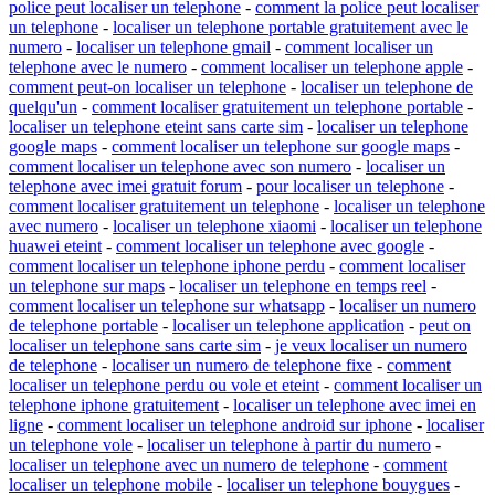
police peut localiser un telephone
-
comment la police peut localiser
un telephone
-
localiser un telephone portable gratuitement avec le
numero
-
localiser un telephone gmail
-
comment localiser un
telephone avec le numero
-
comment localiser un telephone apple
-
comment peut-on localiser un telephone
-
localiser un telephone de
quelqu'un
-
comment localiser gratuitement un telephone portable
-
localiser un telephone eteint sans carte sim
-
localiser un telephone
google maps
-
comment localiser un telephone sur google maps
-
comment localiser un telephone avec son numero
-
localiser un
telephone avec imei gratuit forum
-
pour localiser un telephone
-
comment localiser gratuitement un telephone
-
localiser un telephone
avec numero
-
localiser un telephone xiaomi
-
localiser un telephone
huawei eteint
-
comment localiser un telephone avec google
-
comment localiser un telephone iphone perdu
-
comment localiser
un telephone sur maps
-
localiser un telephone en temps reel
-
comment localiser un telephone sur whatsapp
-
localiser un numero
de telephone portable
-
localiser un telephone application
-
peut on
localiser un telephone sans carte sim
-
je veux localiser un numero
de telephone
-
localiser un numero de telephone fixe
-
comment
localiser un telephone perdu ou vole et eteint
-
comment localiser un
telephone iphone gratuitement
-
localiser un telephone avec imei en
ligne
-
comment localiser un telephone android sur iphone
-
localiser
un telephone vole
-
localiser un telephone à partir du numero
-
localiser un telephone avec un numero de telephone
-
comment
localiser un telephone mobile
-
localiser un telephone bouygues
-