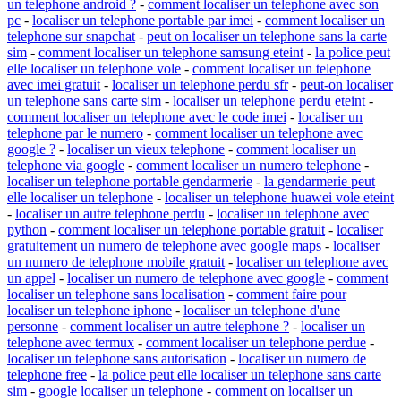
un telephone android ?
-
comment localiser un telephone avec son
pc
-
localiser un telephone portable par imei
-
comment localiser un
telephone sur snapchat
-
peut on localiser un telephone sans la carte
sim
-
comment localiser un telephone samsung eteint
-
la police peut
elle localiser un telephone vole
-
comment localiser un telephone
avec imei gratuit
-
localiser un telephone perdu sfr
-
peut-on localiser
un telephone sans carte sim
-
localiser un telephone perdu eteint
-
comment localiser un telephone avec le code imei
-
localiser un
telephone par le numero
-
comment localiser un telephone avec
google ?
-
localiser un vieux telephone
-
comment localiser un
telephone via google
-
comment localiser un numero telephone
-
localiser un telephone portable gendarmerie
-
la gendarmerie peut
elle localiser un telephone
-
localiser un telephone huawei vole eteint
-
localiser un autre telephone perdu
-
localiser un telephone avec
python
-
comment localiser un telephone portable gratuit
-
localiser
gratuitement un numero de telephone avec google maps
-
localiser
un numero de telephone mobile gratuit
-
localiser un telephone avec
un appel
-
localiser un numero de telephone avec google
-
comment
localiser un telephone sans localisation
-
comment faire pour
localiser un telephone iphone
-
localiser un telephone d'une
personne
-
comment localiser un autre telephone ?
-
localiser un
telephone avec termux
-
comment localiser un telephone perdue
-
localiser un telephone sans autorisation
-
localiser un numero de
telephone free
-
la police peut elle localiser un telephone sans carte
sim
-
google localiser un telephone
-
comment on localiser un