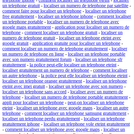
telephone iphone
-
comment localiser un telephone eteint
-
localiser
un telephone gratuit
-
localiser un numero de telephone par satellite
-
comment faire pour localiser un telephone
-
localiser un telephone
free gratuitement
-
localiser un telephone iphone
-
comment localiser
un telephone portable
-
localiser un numero de telephone avec
google maps gratuitement
-
application pour localiser un numero de
telephone
-
comment localiser un telephone gratuit
-
localiser un
numero de telephone gratuit
-
localiser un telephone eteint avec
google gratuit
-
application gratuite pour localiser un telephone
-
comment localiser un numero de telephone gratuitement
-
localiser
un numero de telephone en ligne
-
localiser un telephone portable
avec son numero gratuitement forum
-
localiser un telephone sfr
gratuitement
-
la police peut-elle localiser un telephone eteint
-
localiser gratuitement un numero de telephone
-
comment localiser
un autre telephone
-
la police peut elle localiser un telephone eteint
-
localiser un telephone orange gratuitement
-
localiser un telephone
eteint avec imei gratuit
-
localiser un telephone avec son numero
-
localiser un telephone sans accord
-
localiser avec un numero de
telephone
-
localiser un numero de telephone portable gratuitement
-
appli pour localiser un telephone
-
peut-on localiser un telephone
eteint
-
localiser un telephone avec google maps
-
localiser un autre
telephone
-
comment localiser un telephone samsung gratuitement
-
localiser un telephone perdu gratuitement
-
localiser un telephone
gratuitement iphone
-
localiser un telephone vole eteint gratuitement
-
comment localiser un telephone avec google maps
-
localiser un