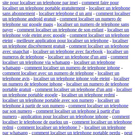
site pour localiser un telephone par imei
-
comment faire pour
localiser un telephone portable gratuitement
-
localiser un telephone
sans abonnement
-
localiser telephone d un ami
-
comment localiser
un telephone android gratuit
-
comment localiser un numero de
telephone sur google maps
-
localiser un numero de telephone sans
payer
-
comment localiser un telephone de son enfant
-
localiser un
telephone vole eteint avec google
-
comment localiser un telephone
eteint
-
meilleure application pour localiser un telephone
-
localiser
un telephone discrètement gratuit
-
comment localiser un telephone
avec snapchat
-
localiser un telephone avec facebook
-
localiser un
numeros de telephone
-
localiser un telephone d'un ami
-
comment
localiser un telephone via whatsapp
-
localiser un telephone
whatsapp
-
comment localiser un numero de telephone iphone
-
comment localiser avec un numero de telephone
-
localiser un
telephone avis
-
localiser un telephone iphone vole eteint
-
localiser
un numero de telephone iphone
-
localiser un numero de telephone
portable gratuit
-
comment localiser un telephone d'un ami
-
localiser
un telephone portable google
-
localiser un telephone redmi
-
localiser un telephone portable avec son numero
-
localiser un
telephone à partir de son numero
-
comment localiser un telephone
par son numero
-
comment localiser un telephone à partir d'un
numero
-
application pour localiser un telephone iphone
-
comment
localiser le telephone de quelqu un
-
comment localiser un telephone
redmi
-
comment localiser un telephone ?
-
localiser un telephone
par whatsapp
-
comment localiser un telephone portable perdu
-
peut