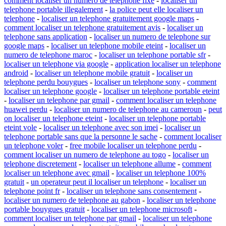
comment localiser un numero de telephone fixe
-
localiser un
telephone portable illegalement
-
la police peut elle localiser un
telephone
-
localiser un telephone gratuitement google maps
-
comment localiser un telephone gratuitement avis
-
localiser un
telephone sans application
-
localiser un numero de telephone sur
google maps
-
localiser un telephone mobile eteint
-
localiser un
numero de telephone maroc
-
localiser un telephone portable sfr
-
localiser un telephone via google
-
application localiser un telephone
android
-
localiser un telephone mobile gratuit
-
localiser un
telephone perdu bouygues
-
localiser un telephone sony
-
comment
localiser un telephone google
-
localiser un telephone portable eteint
-
localiser un telephone par gmail
-
comment localiser un telephone
huawei perdu
-
localiser un numero de telephone au cameroun
-
peut
on localiser un telephone eteint
-
localiser un telephone portable
eteint vole
-
localiser un telephone avec son imei
-
localiser un
telephone portable sans que la personne le sache
-
comment localiser
un telephone voler
-
free mobile localiser un telephone perdu
-
comment localiser un numero de telephone au togo
-
localiser un
telephone discretement
-
localiser un telephone allume
-
comment
localiser un telephone avec gmail
-
localiser un telephone 100%
gratuit
-
un operateur peut il localiser un telephone
-
localiser un
telephone point fr
-
localiser un telephone sans consentement
-
localiser un numero de telephone au gabon
-
localiser un telephone
portable bouygues gratuit
-
localiser un telephone microsoft
-
comment localiser un telephone par gmail
-
localiser un telephone