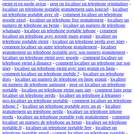
eteint et en mode avion
-
peut on localiser un telephone reinitialiser
-
localiser un telephone portable gratuitement sans logiciel
-
localiser
un telephone portable avec sfr
-
comment localiser un telephone
google pixel
-
localiser un telephone fixe gratuitement
-
localiser un
numero de telephone au benin
-
localiser un numero de telephone
whatsapp
-
localiser un telephone portable iphone
-
comment
localiser un telephone avec google maps gratuit
-
localiser un
telephone portable eteint
-
localiser un telephone perdu avec imei
-
comment localiser un autre telephone gratuitement
-
localiser
gratuitement un telephone portable avec son numero gratuitement
-
localiser un telephone eteint avec google
-
comment localiser un
telephone eteint à distance
-
comment localiser un telephone par son
imei
-
localiser un telephone eteint avec imei gratuit en ligne
-
comment localiser un telephone mobile ?
-
localiser un telephone
doro
-
localiser un numero de telephone en ligne gratuit
-
localiser
un numero de telephone samsung
-
peut on localiser un telephone
portable
-
localiser un telephone eteint sans sim
-
comment faire pour
localiser un telephone perdu
-
localiser un telephone à letranger
-
geo-localiser un telephone portable
-
comment localiser un telephone
iphone ?
-
localiser un telephone portable avec un pc
-
localiser
gratuitement un telephone perdu
-
localiser un telephone iphone
perdu
-
localiser un telephone portable vole gratuitement
-
comment
localiser un numero de telephone au benin
-
localiser un telephone
portable.fr
-
localiser un telephone portable free
-
localiser un
telephone portable gmail
-
coment localiser un telephone portable
-