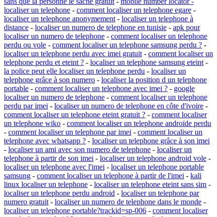
sans que la personne le sache gratuit
-
mobile number locator -
localiser un telephone
-
comment localiser un telephone egare
-
localiser un telephone anonymement
-
localiser un telephone à
distance
-
localiser un numero de telephone en tunisie
-
apk pour
localiser un numero de telephone
-
comment localiser un telephone
perdu ou vole
-
comment localiser un telephone samsung perdu ?
-
localiser un telephone perdu avec imei gratuit
-
comment localiser un
telephone perdu et eteint ?
-
localiser un telephone samsung eteint
-
la police peut elle localiser un telephone perdu
-
localiser un
telephone grâce à son numero
-
localiser la position d un telephone
portable
-
comment localiser un telephone avec imei ?
-
google
localiser un numero de telephone
-
comment localiser un telephone
perdu par imei
-
localiser un numero de telephone en côte d'ivoire
-
comment localiser un telephone eteint gratuit ?
-
comment localiser
un telephone wiko
-
comment localiser un telephone androïde perdu
-
comment localiser un telephone par imei
-
comment localiser un
telephone avec whatsapp ?
-
localiser un telephone grâce à son imei
-
localiser un ami avec son numero de telephone
-
localiser un
telephone à partir de son imei
-
localiser un telephone android vole
-
localiser un telephone avec l'imei
-
localiser un telephone portable
samsung
-
comment localiser un telephone à partir de l'imei
-
kali
linux localiser un telephone
-
localiser un telephone eteint sans sim
-
localiser un telephone perdu android
-
localiser un telephone par
numero gratuit
-
localiser un numero de telephone dans le monde
-
localiser un telephone portable?trackid=sp-006
-
comment localiser