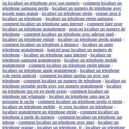
on localiser un telephone avec son numero
-
comment localiser un
telephone samsung perdu
-
localiser un numero de telephone avec
google maps gratuit
-
localiser un telephone eteint
-
orange peut il
localiser un telephone
-
localiser un telephone eteint samsung
-
comment localiser un telephone sans internet
-
comment faire pour
localiser un telephone gratuitement
-
peut-on localiser un numero de
telephone
-
comment localiser un telephone avec adresse mail
-
localiser un telephone enfant
-
localiser un telephone perdu gratuit
-
comment localiser un telephone à distance
-
localiser un autre
telephone gratuitement
-
logiciel pour localiser un numero de
telephone
-
localiser un telephone sans internet
-
localiser un
telephone samsung gratuitement
-
localiser un telephone mobile
gratuitement
-
comment localiser un telephone eteint iphone
-
localiser un telephone apple gratuitement
-
localiser un telephone
vole eteint android
-
comment localiser quelqu un avec son
telephone
-
comment localiser un numero de telephone
-
localiser un
telephone portable perdu avec son numero gratuitement
-
localiser
un telephone qui est en mode avion
-
comment localiser un
telephone par whatsapp
-
localiser un telephone sans que la
personne le sache
-
comment localiser un telephone perdu et eteint
-
localiser un telephone mobile
-
je veux localiser un telephone
-
localiser gratuitement un telephone eteint
-
comment localiser un
telephone à partir du numero
-
comment localiser un telephone sur
iphone
-
comment localiser un telephone avec imei
-
localiser un
telephone orange
-
localiser un telephone. fr
-
localiser un telephone