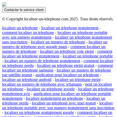
Contacter le service client
© Copyright localiser-un-telephone.com 2025. Tous droits réservés.
localiser un telephone
-
localiser un telephone gratuitement
-
comment localiser un telephone
-
localiser un telephone portable
avec son numero gratuitement
-
localiser un telephone gratuitement
sans inscription
-
localiser un numero de telephone
-
localiser un
numero de telephone avec google maps
-
comment localiser un
numero de telephone
-
localiser un telephone vole eteint
-
comment
localiser un telephone gratuitement
-
localiser un telephone portable
-
localiser un numero de telephone gratuitement
-
comment localiser
un telephone perdu
-
localiser un telephone eteint gratuit
-
comment
localiser un telephone samsung
-
localiser un numero de telephone
par satellite gratuit
-
application pour localiser un telephone
-
localiser un telephone android
-
localiser un telephone eteint
-
localiser un numero de telephone avec whatsapp
-
peut on localiser
un telephone
-
localiser un telephone google
-
localiser un telephone
gratuitement avis
-
application pour localiser un telephone portable
gratuitement
-
localiser gratuitement un telephone
-
localiser un
telephone perdu
-
localiser un telephone avec imei gratuit
-
localiser
un telephone portable avec son numero gratuitement sans inscription
-
localiser un telephone gratuitement google
-
comment localiser un