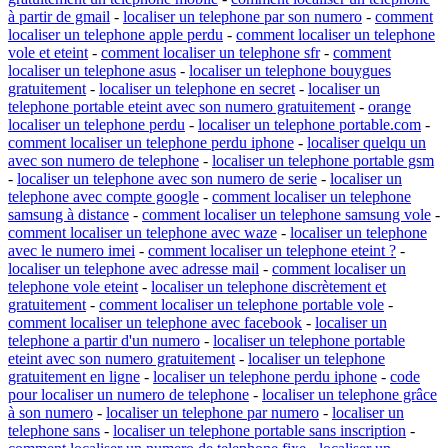
à partir de gmail
-
localiser un telephone par son numero
-
comment
localiser un telephone apple perdu
-
comment localiser un telephone
vole et eteint
-
comment localiser un telephone sfr
-
comment
localiser un telephone asus
-
localiser un telephone bouygues
gratuitement
-
localiser un telephone en secret
-
localiser un
telephone portable eteint avec son numero gratuitement
-
orange
localiser un telephone perdu
-
localiser un telephone portable.com
-
comment localiser un telephone perdu iphone
-
localiser quelqu un
avec son numero de telephone
-
localiser un telephone portable gsm
-
localiser un telephone avec son numero de serie
-
localiser un
telephone avec compte google
-
comment localiser un telephone
samsung à distance
-
comment localiser un telephone samsung vole
-
comment localiser un telephone avec waze
-
localiser un telephone
avec le numero imei
-
comment localiser un telephone eteint ?
-
localiser un telephone avec adresse mail
-
comment localiser un
telephone vole eteint
-
localiser un telephone discrètement et
gratuitement
-
comment localiser un telephone portable vole
-
comment localiser un telephone avec facebook
-
localiser un
telephone a partir d'un numero
-
localiser un telephone portable
eteint avec son numero gratuitement
-
localiser un telephone
gratuitement en ligne
-
localiser un telephone perdu iphone
-
code
pour localiser un numero de telephone
-
localiser un telephone grâce
à son numero
-
localiser un telephone par numero
-
localiser un
telephone sans
-
localiser un telephone portable sans inscription
-