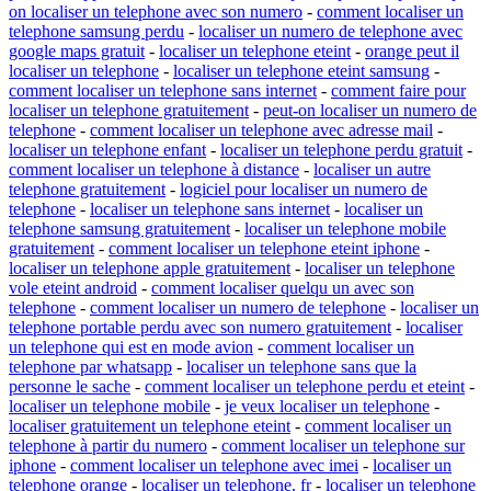
on localiser un telephone avec son numero
-
comment localiser un
telephone samsung perdu
-
localiser un numero de telephone avec
google maps gratuit
-
localiser un telephone eteint
-
orange peut il
localiser un telephone
-
localiser un telephone eteint samsung
-
comment localiser un telephone sans internet
-
comment faire pour
localiser un telephone gratuitement
-
peut-on localiser un numero de
telephone
-
comment localiser un telephone avec adresse mail
-
localiser un telephone enfant
-
localiser un telephone perdu gratuit
-
comment localiser un telephone à distance
-
localiser un autre
telephone gratuitement
-
logiciel pour localiser un numero de
telephone
-
localiser un telephone sans internet
-
localiser un
telephone samsung gratuitement
-
localiser un telephone mobile
gratuitement
-
comment localiser un telephone eteint iphone
-
localiser un telephone apple gratuitement
-
localiser un telephone
vole eteint android
-
comment localiser quelqu un avec son
telephone
-
comment localiser un numero de telephone
-
localiser un
telephone portable perdu avec son numero gratuitement
-
localiser
un telephone qui est en mode avion
-
comment localiser un
telephone par whatsapp
-
localiser un telephone sans que la
personne le sache
-
comment localiser un telephone perdu et eteint
-
localiser un telephone mobile
-
je veux localiser un telephone
-
localiser gratuitement un telephone eteint
-
comment localiser un
telephone à partir du numero
-
comment localiser un telephone sur
iphone
-
comment localiser un telephone avec imei
-
localiser un
telephone orange
-
localiser un telephone. fr
-
localiser un telephone