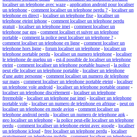
localiser un telephone avec waze
-
application android pour localiser
un telephone
-
comment localiser un telephone perdu ?
-
localiser un
telephone en direct
-
localiser un telephone fixe
-
localiser un
telephone eteint iphone
-
comment localiser un telephone perdu
gratuit
-
localiser un telephone imei
-
comment localiser un
telephone par gps
-
comment localiser et suivre un telephone
portable
-
comment la police peut localiser un telephone ?
-
comment localiser un telephone en ligne
-
comment localiser un
telephone hors ligne
-
forum localiser un telephone
-
localiser un
telephone portable perdu
-
localiser un numero telephone
-
localiser
le telephone de quelqu un
-
est-il possible de localiser un telephone
eteint
-
comment localiser un telephone portable huawei
-
la police
peut elle localiser un telephone portable
-
localiser un telephone
d'une autre personne
-
comment localiser un numero de telephone
sur maps
-
comment localiser un telephone portable eteint
-
localiser
un telephone vole android
-
localiser un telephone portable orange
-
localiser un telephone discrètement
-
localiser un telephone
freemobile
-
localiser un telephone par imei
-
localiser un telephone
portable vole
-
localiser un numero de telephone en afrique
-
peut on
localiser un telephone en mode avion
-
comment localiser un
telephone android perdu
-
localiser un numero de telephone apk
-
geo localiser un telephone
-
la police peut-elle localiser un telephone
perdu
-
comment localiser un telephone eteint avec google
-
localiser
un telephone icloud
-
free localiser un telephone perdu
-
localiser
gratuitement un telephone mobile
-
comment localiser un telephone