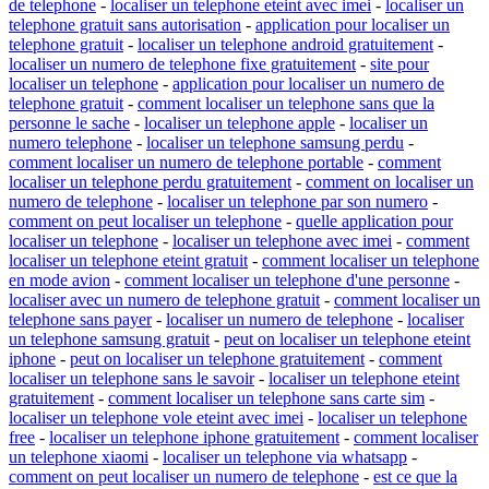
de telephone
-
localiser un telephone eteint avec imei
-
localiser un
telephone gratuit sans autorisation
-
application pour localiser un
telephone gratuit
-
localiser un telephone android gratuitement
-
localiser un numero de telephone fixe gratuitement
-
site pour
localiser un telephone
-
application pour localiser un numero de
telephone gratuit
-
comment localiser un telephone sans que la
personne le sache
-
localiser un telephone apple
-
localiser un
numero telephone
-
localiser un telephone samsung perdu
-
comment localiser un numero de telephone portable
-
comment
localiser un telephone perdu gratuitement
-
comment on localiser un
numero de telephone
-
localiser un telephone par son numero
-
comment on peut localiser un telephone
-
quelle application pour
localiser un telephone
-
localiser un telephone avec imei
-
comment
localiser un telephone eteint gratuit
-
comment localiser un telephone
en mode avion
-
comment localiser un telephone d'une personne
-
localiser avec un numero de telephone gratuit
-
comment localiser un
telephone sans payer
-
localiser un numero de telephone
-
localiser
un telephone samsung gratuit
-
peut on localiser un telephone eteint
iphone
-
peut on localiser un telephone gratuitement
-
comment
localiser un telephone sans le savoir
-
localiser un telephone eteint
gratuitement
-
comment localiser un telephone sans carte sim
-
localiser un telephone vole eteint avec imei
-
localiser un telephone
free
-
localiser un telephone iphone gratuitement
-
comment localiser
un telephone xiaomi
-
localiser un telephone via whatsapp
-
comment on peut localiser un numero de telephone
-
est ce que la