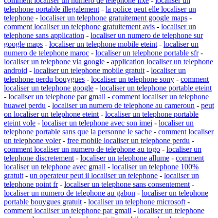
comment localiser un numero de telephone fixe
-
localiser un
telephone portable illegalement
-
la police peut elle localiser un
telephone
-
localiser un telephone gratuitement google maps
-
comment localiser un telephone gratuitement avis
-
localiser un
telephone sans application
-
localiser un numero de telephone sur
google maps
-
localiser un telephone mobile eteint
-
localiser un
numero de telephone maroc
-
localiser un telephone portable sfr
-
localiser un telephone via google
-
application localiser un telephone
android
-
localiser un telephone mobile gratuit
-
localiser un
telephone perdu bouygues
-
localiser un telephone sony
-
comment
localiser un telephone google
-
localiser un telephone portable eteint
-
localiser un telephone par gmail
-
comment localiser un telephone
huawei perdu
-
localiser un numero de telephone au cameroun
-
peut
on localiser un telephone eteint
-
localiser un telephone portable
eteint vole
-
localiser un telephone avec son imei
-
localiser un
telephone portable sans que la personne le sache
-
comment localiser
un telephone voler
-
free mobile localiser un telephone perdu
-
comment localiser un numero de telephone au togo
-
localiser un
telephone discretement
-
localiser un telephone allume
-
comment
localiser un telephone avec gmail
-
localiser un telephone 100%
gratuit
-
un operateur peut il localiser un telephone
-
localiser un
telephone point fr
-
localiser un telephone sans consentement
-
localiser un numero de telephone au gabon
-
localiser un telephone
portable bouygues gratuit
-
localiser un telephone microsoft
-
comment localiser un telephone par gmail
-
localiser un telephone