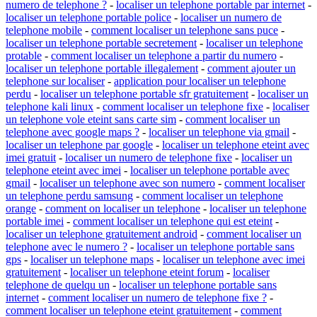
numero de telephone ?
-
localiser un telephone portable par internet
-
localiser un telephone portable police
-
localiser un numero de
telephone mobile
-
comment localiser un telephone sans puce
-
localiser un telephone portable secretement
-
localiser un telephone
protable
-
comment localiser un telephone a partir du numero
-
localiser un telephone portable illegalement
-
comment ajouter un
telephone sur localiser
-
application pour localiser un telephone
perdu
-
localiser un telephone portable sfr gratuitement
-
localiser un
telephone kali linux
-
comment localiser un telephone fixe
-
localiser
un telephone vole eteint sans carte sim
-
comment localiser un
telephone avec google maps ?
-
localiser un telephone via gmail
-
localiser un telephone par google
-
localiser un telephone eteint avec
imei gratuit
-
localiser un numero de telephone fixe
-
localiser un
telephone eteint avec imei
-
localiser un telephone portable avec
gmail
-
localiser un telephone avec son numero
-
comment localiser
un telephone perdu samsung
-
comment localiser un telephone
orange
-
comment on localiser un telephone
-
localiser un telephone
portable imei
-
comment localiser un telephone qui est eteint
-
localiser un telephone gratuitement android
-
comment localiser un
telephone avec le numero ?
-
localiser un telephone portable sans
gps
-
localiser un telephone maps
-
localiser un telephone avec imei
gratuitement
-
localiser un telephone eteint forum
-
localiser
telephone de quelqu un
-
localiser un telephone portable sans
internet
-
comment localiser un numero de telephone fixe ?
-
comment localiser un telephone eteint gratuitement
-
comment