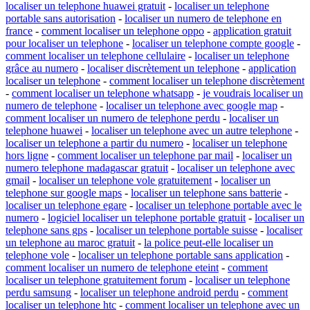
localiser un telephone huawei gratuit
-
localiser un telephone
portable sans autorisation
-
localiser un numero de telephone en
france
-
comment localiser un telephone oppo
-
application gratuit
pour localiser un telephone
-
localiser un telephone compte google
-
comment localiser un telephone cellulaire
-
localiser un telephone
grâce au numero
-
localiser discrètement un telephone
-
application
localiser un telephone
-
comment localiser un telephone discrètement
-
comment localiser un telephone whatsapp
-
je voudrais localiser un
numero de telephone
-
localiser un telephone avec google map
-
comment localiser un numero de telephone perdu
-
localiser un
telephone huawei
-
localiser un telephone avec un autre telephone
-
localiser un telephone a partir du numero
-
localiser un telephone
hors ligne
-
comment localiser un telephone par mail
-
localiser un
numero telephone madagascar gratuit
-
localiser un telephone avec
gmail
-
localiser un telephone vole gratuitement
-
localiser un
telephone sur google maps
-
localiser un telephone sans batterie
-
localiser un telephone egare
-
localiser un telephone portable avec le
numero
-
logiciel localiser un telephone portable gratuit
-
localiser un
telephone sans gps
-
localiser un telephone portable suisse
-
localiser
un telephone au maroc gratuit
-
la police peut-elle localiser un
telephone vole
-
localiser un telephone portable sans application
-
comment localiser un numero de telephone eteint
-
comment
localiser un telephone gratuitement forum
-
localiser un telephone
perdu samsung
-
localiser un telephone android perdu
-
comment
localiser un telephone htc
-
comment localiser un telephone avec un