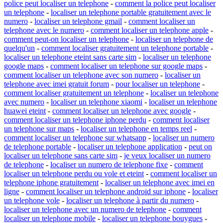
police peut localiser un telephone
-
comment la police peut localiser
un telephone
-
localiser un telephone portable gratuitement avec le
numero
-
localiser un telephone gmail
-
comment localiser un
telephone avec le numero
-
comment localiser un telephone apple
-
comment peut-on localiser un telephone
-
localiser un telephone de
quelqu'un
-
comment localiser gratuitement un telephone portable
-
localiser un telephone eteint sans carte sim
-
localiser un telephone
google maps
-
comment localiser un telephone sur google maps
-
comment localiser un telephone avec son numero
-
localiser un
telephone avec imei gratuit forum
-
pour localiser un telephone
-
comment localiser gratuitement un telephone
-
localiser un telephone
avec numero
-
localiser un telephone xiaomi
-
localiser un telephone
huawei eteint
-
comment localiser un telephone avec google
-
comment localiser un telephone iphone perdu
-
comment localiser
un telephone sur maps
-
localiser un telephone en temps reel
-
comment localiser un telephone sur whatsapp
-
localiser un numero
de telephone portable
-
localiser un telephone application
-
peut on
localiser un telephone sans carte sim
-
je veux localiser un numero
de telephone
-
localiser un numero de telephone fixe
-
comment
localiser un telephone perdu ou vole et eteint
-
comment localiser un
telephone iphone gratuitement
-
localiser un telephone avec imei en
ligne
-
comment localiser un telephone android sur iphone
-
localiser
un telephone vole
-
localiser un telephone à partir du numero
-
localiser un telephone avec un numero de telephone
-
comment
localiser un telephone mobile
-
localiser un telephone bouygues
-