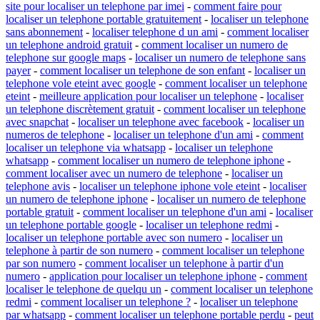
site pour localiser un telephone par imei
-
comment faire pour
localiser un telephone portable gratuitement
-
localiser un telephone
sans abonnement
-
localiser telephone d un ami
-
comment localiser
un telephone android gratuit
-
comment localiser un numero de
telephone sur google maps
-
localiser un numero de telephone sans
payer
-
comment localiser un telephone de son enfant
-
localiser un
telephone vole eteint avec google
-
comment localiser un telephone
eteint
-
meilleure application pour localiser un telephone
-
localiser
un telephone discrètement gratuit
-
comment localiser un telephone
avec snapchat
-
localiser un telephone avec facebook
-
localiser un
numeros de telephone
-
localiser un telephone d'un ami
-
comment
localiser un telephone via whatsapp
-
localiser un telephone
whatsapp
-
comment localiser un numero de telephone iphone
-
comment localiser avec un numero de telephone
-
localiser un
telephone avis
-
localiser un telephone iphone vole eteint
-
localiser
un numero de telephone iphone
-
localiser un numero de telephone
portable gratuit
-
comment localiser un telephone d'un ami
-
localiser
un telephone portable google
-
localiser un telephone redmi
-
localiser un telephone portable avec son numero
-
localiser un
telephone à partir de son numero
-
comment localiser un telephone
par son numero
-
comment localiser un telephone à partir d'un
numero
-
application pour localiser un telephone iphone
-
comment
localiser le telephone de quelqu un
-
comment localiser un telephone
redmi
-
comment localiser un telephone ?
-
localiser un telephone
par whatsapp
-
comment localiser un telephone portable perdu
-
peut