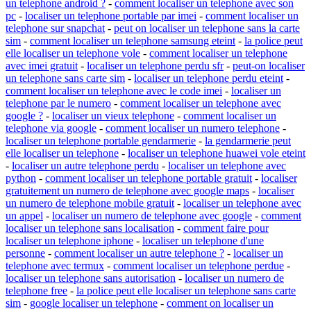
un telephone android ?
-
comment localiser un telephone avec son
pc
-
localiser un telephone portable par imei
-
comment localiser un
telephone sur snapchat
-
peut on localiser un telephone sans la carte
sim
-
comment localiser un telephone samsung eteint
-
la police peut
elle localiser un telephone vole
-
comment localiser un telephone
avec imei gratuit
-
localiser un telephone perdu sfr
-
peut-on localiser
un telephone sans carte sim
-
localiser un telephone perdu eteint
-
comment localiser un telephone avec le code imei
-
localiser un
telephone par le numero
-
comment localiser un telephone avec
google ?
-
localiser un vieux telephone
-
comment localiser un
telephone via google
-
comment localiser un numero telephone
-
localiser un telephone portable gendarmerie
-
la gendarmerie peut
elle localiser un telephone
-
localiser un telephone huawei vole eteint
-
localiser un autre telephone perdu
-
localiser un telephone avec
python
-
comment localiser un telephone portable gratuit
-
localiser
gratuitement un numero de telephone avec google maps
-
localiser
un numero de telephone mobile gratuit
-
localiser un telephone avec
un appel
-
localiser un numero de telephone avec google
-
comment
localiser un telephone sans localisation
-
comment faire pour
localiser un telephone iphone
-
localiser un telephone d'une
personne
-
comment localiser un autre telephone ?
-
localiser un
telephone avec termux
-
comment localiser un telephone perdue
-
localiser un telephone sans autorisation
-
localiser un numero de
telephone free
-
la police peut elle localiser un telephone sans carte
sim
-
google localiser un telephone
-
comment on localiser un