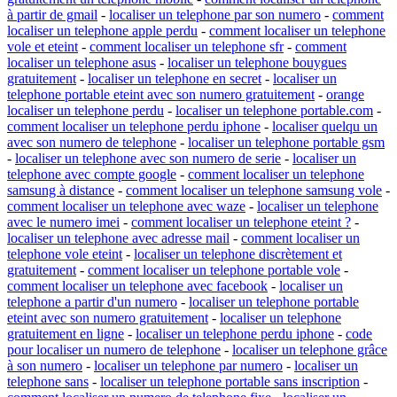
à partir de gmail
-
localiser un telephone par son numero
-
comment
localiser un telephone apple perdu
-
comment localiser un telephone
vole et eteint
-
comment localiser un telephone sfr
-
comment
localiser un telephone asus
-
localiser un telephone bouygues
gratuitement
-
localiser un telephone en secret
-
localiser un
telephone portable eteint avec son numero gratuitement
-
orange
localiser un telephone perdu
-
localiser un telephone portable.com
-
comment localiser un telephone perdu iphone
-
localiser quelqu un
avec son numero de telephone
-
localiser un telephone portable gsm
-
localiser un telephone avec son numero de serie
-
localiser un
telephone avec compte google
-
comment localiser un telephone
samsung à distance
-
comment localiser un telephone samsung vole
-
comment localiser un telephone avec waze
-
localiser un telephone
avec le numero imei
-
comment localiser un telephone eteint ?
-
localiser un telephone avec adresse mail
-
comment localiser un
telephone vole eteint
-
localiser un telephone discrètement et
gratuitement
-
comment localiser un telephone portable vole
-
comment localiser un telephone avec facebook
-
localiser un
telephone a partir d'un numero
-
localiser un telephone portable
eteint avec son numero gratuitement
-
localiser un telephone
gratuitement en ligne
-
localiser un telephone perdu iphone
-
code
pour localiser un numero de telephone
-
localiser un telephone grâce
à son numero
-
localiser un telephone par numero
-
localiser un
telephone sans
-
localiser un telephone portable sans inscription
-