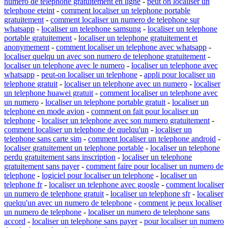
numero de telephone gratuitement en ligne
-
peut on localiser un
telephone eteint
-
comment localiser un telephone portable
gratuitement
-
comment localiser un numero de telephone sur
whatsapp
-
localiser un telephone samsung
-
localiser un telephone
portable gratuitement
-
localiser un telephone gratuitement et
anonymement
-
comment localiser un telephone avec whatsapp
-
localiser quelqu un avec son numero de telephone gratuitement
-
localiser un telephone avec le numero
-
localiser un telephone avec
whatsapp
-
peut-on localiser un telephone
-
appli pour localiser un
telephone gratuit
-
localiser un telephone avec un numero
-
localiser
un telephone huawei gratuit
-
comment localiser un telephone avec
un numero
-
localiser un telephone portable gratuit
-
localiser un
telephone en mode avion
-
comment on fait pour localiser un
telephone
-
localiser un telephone avec son numero gratuitement
-
comment localiser un telephone de quelqu'un
-
localiser un
telephone sans carte sim
-
comment localiser un telephone android
-
localiser gratuitement un telephone portable
-
localiser un telephone
perdu gratuitement sans inscription
-
localiser un telephone
gratuitement sans payer
-
comment faire pour localiser un numero de
telephone
-
logiciel pour localiser un telephone
-
localiser un
telephone fr
-
localiser un telephone avec google
-
comment localiser
un numero de telephone gratuit
-
localiser un telephone sfr
-
localiser
quelqu'un avec un numero de telephone
-
comment je peux localiser
un numero de telephone
-
localiser un numero de telephone sans
accord
-
localiser un telephone sans payer
-
pour localiser un numero