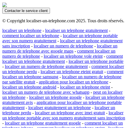
Contacter le service client
© Copyright localiser-un-telephone.com 2025. Tous droits réservés.
localiser un telephone
-
localiser un telephone gratuitement
-
comment localiser un telephone
-
localiser un telephone portable
avec son numero gratuitement
-
localiser un telephone gratuitement
sans inscription
-
localiser un numero de telephone
-
localiser un
numero de telephone avec google maps
-
comment localiser un
numero de telephone
-
localiser un telephone vole eteint
-
comment
localiser un telephone gratuitement
-
localiser un telephone portable
-
localiser un numero de telephone gratuitement
-
comment localiser
un telephone perdu
-
localiser un telephone eteint gratuit
-
comment
localiser un telephone samsung
-
localiser un numero de telephone
par satellite gratuit
-
application pour localiser un telephone
-
localiser un telephone android
-
localiser un telephone eteint
-
localiser un numero de telephone avec whatsapp
-
peut on localiser
un telephone
-
localiser un telephone google
-
localiser un telephone
gratuitement avis
-
application pour localiser un telephone portable
gratuitement
-
localiser gratuitement un telephone
-
localiser un
telephone perdu
-
localiser un telephone avec imei gratuit
-
localiser
un telephone portable avec son numero gratuitement sans inscription
-
localiser un telephone gratuitement google
-
comment localiser un