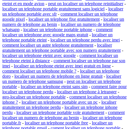
eteint et en mode avion
-
peut on localiser un telephone reinitialiser
-
localiser un telephone portable gratuitement sans logiciel
-
localiser
un telephone portable avec sfr
-
comment localiser un telephone
google pixel
-
localiser un telephone fixe gratuitement
-
localiser un
numero de telephone au benin
-
localiser un numero de telephone
whatsapp
-
localiser un telephone portable iphone
-
comment
localiser un telephone avec google maps gratuit
-
localiser un
telephone portable eteint
-
localiser un telephone perdu avec imei
-
comment localiser un autre telephone gratuitement
-
localiser
gratuitement un telephone portable avec son numero gratuitement
-
localiser un telephone eteint avec google
-
comment localiser un
telephone eteint à distance
-
comment localiser un telephone par son
imei
-
localiser un telephone eteint avec imei gratuit en ligne
-
comment localiser un telephone mobile ?
-
localiser un telephone
doro
-
localiser un numero de telephone en ligne gratuit
-
localiser
un numero de telephone samsung
-
peut on localiser un telephone
portable
-
localiser un telephone eteint sans sim
-
comment faire pour
localiser un telephone perdu
-
localiser un telephone à letranger
-
geo-localiser un telephone portable
-
comment localiser un telephone
iphone ?
-
localiser un telephone portable avec un pc
-
localiser
gratuitement un telephone perdu
-
localiser un telephone iphone
perdu
-
localiser un telephone portable vole gratuitement
-
comment
localiser un numero de telephone au benin
-
localiser un telephone
portable.fr
-
localiser un telephone portable free
-
localiser un
telephone portable gmail
-
coment localiser un telephone portable
-