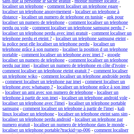
sans que la personne le sache gratuit
-
mobile number locator -
localiser un telephone
-
comment localiser un telephone egare
-
localiser un telephone anonymement
-
localiser un telephone à
distance
-
localiser un numero de telephone en tunisie
-
apk pour
localiser un numero de telephone
-
comment localiser un telephone
perdu ou vole
-
comment localiser un telephone samsung perdu ?
-
localiser un telephone perdu avec imei gratuit
-
comment localiser un
telephone perdu et eteint ?
-
localiser un telephone samsung eteint
-
la police peut elle localiser un telephone perdu
-
localiser un
telephone grâce à son numero
-
localiser la position d un telephone
portable
-
comment localiser un telephone avec imei ?
-
google
localiser un numero de telephone
-
comment localiser un telephone
perdu par imei
-
localiser un numero de telephone en côte d'ivoire
-
comment localiser un telephone eteint gratuit ?
-
comment localiser
un telephone wiko
-
comment localiser un telephone androïde perdu
-
comment localiser un telephone par imei
-
comment localiser un
telephone avec whatsapp ?
-
localiser un telephone grâce à son imei
-
localiser un ami avec son numero de telephone
-
localiser un
telephone à partir de son imei
-
localiser un telephone android vole
-
localiser un telephone avec l'imei
-
localiser un telephone portable
samsung
-
comment localiser un telephone à partir de l'imei
-
kali
linux localiser un telephone
-
localiser un telephone eteint sans sim
-
localiser un telephone perdu android
-
localiser un telephone par
numero gratuit
-
localiser un numero de telephone dans le monde
-
localiser un telephone portable?trackid=sp-006
-
comment localiser