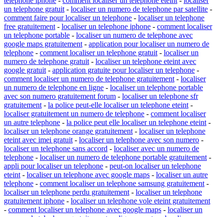
telephone iphone
-
comment localiser un telephone eteint
-
localiser
un telephone gratuit
-
localiser un numero de telephone par satellite
-
comment faire pour localiser un telephone
-
localiser un telephone
free gratuitement
-
localiser un telephone iphone
-
comment localiser
un telephone portable
-
localiser un numero de telephone avec
google maps gratuitement
-
application pour localiser un numero de
telephone
-
comment localiser un telephone gratuit
-
localiser un
numero de telephone gratuit
-
localiser un telephone eteint avec
google gratuit
-
application gratuite pour localiser un telephone
-
comment localiser un numero de telephone gratuitement
-
localiser
un numero de telephone en ligne
-
localiser un telephone portable
avec son numero gratuitement forum
-
localiser un telephone sfr
gratuitement
-
la police peut-elle localiser un telephone eteint
-
localiser gratuitement un numero de telephone
-
comment localiser
un autre telephone
-
la police peut elle localiser un telephone eteint
-
localiser un telephone orange gratuitement
-
localiser un telephone
eteint avec imei gratuit
-
localiser un telephone avec son numero
-
localiser un telephone sans accord
-
localiser avec un numero de
telephone
-
localiser un numero de telephone portable gratuitement
-
appli pour localiser un telephone
-
peut-on localiser un telephone
eteint
-
localiser un telephone avec google maps
-
localiser un autre
telephone
-
comment localiser un telephone samsung gratuitement
-
localiser un telephone perdu gratuitement
-
localiser un telephone
gratuitement iphone
-
localiser un telephone vole eteint gratuitement
-
comment localiser un telephone avec google maps
-
localiser un