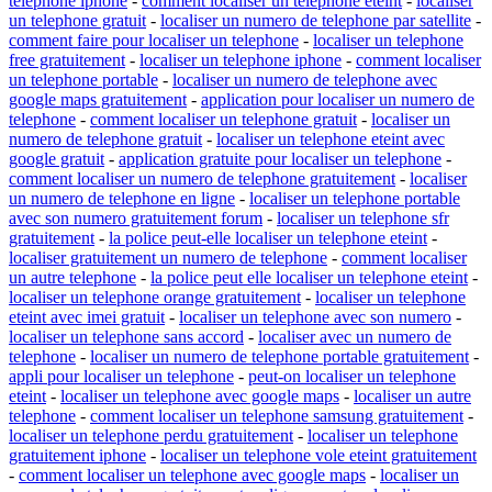
telephone iphone
-
comment localiser un telephone eteint
-
localiser
un telephone gratuit
-
localiser un numero de telephone par satellite
-
comment faire pour localiser un telephone
-
localiser un telephone
free gratuitement
-
localiser un telephone iphone
-
comment localiser
un telephone portable
-
localiser un numero de telephone avec
google maps gratuitement
-
application pour localiser un numero de
telephone
-
comment localiser un telephone gratuit
-
localiser un
numero de telephone gratuit
-
localiser un telephone eteint avec
google gratuit
-
application gratuite pour localiser un telephone
-
comment localiser un numero de telephone gratuitement
-
localiser
un numero de telephone en ligne
-
localiser un telephone portable
avec son numero gratuitement forum
-
localiser un telephone sfr
gratuitement
-
la police peut-elle localiser un telephone eteint
-
localiser gratuitement un numero de telephone
-
comment localiser
un autre telephone
-
la police peut elle localiser un telephone eteint
-
localiser un telephone orange gratuitement
-
localiser un telephone
eteint avec imei gratuit
-
localiser un telephone avec son numero
-
localiser un telephone sans accord
-
localiser avec un numero de
telephone
-
localiser un numero de telephone portable gratuitement
-
appli pour localiser un telephone
-
peut-on localiser un telephone
eteint
-
localiser un telephone avec google maps
-
localiser un autre
telephone
-
comment localiser un telephone samsung gratuitement
-
localiser un telephone perdu gratuitement
-
localiser un telephone
gratuitement iphone
-
localiser un telephone vole eteint gratuitement
-
comment localiser un telephone avec google maps
-
localiser un