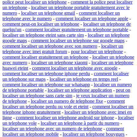
police peut localiser un telephone
-
comment la police peut localiser
un telephone
-
localiser un telephone portable gratuitement avec le
numero
-
localiser un telephone gmail
-
comment localiser un
telephone avec le numero
-
comment localiser un telephone apple
-
comment peut-on localiser un telephone
-
localiser un telephone de
quelqu'un
-
comment localiser gratuitement un telephone portable
-
localiser un telephone eteint sans carte sim
-
localiser un telephone
google maps
-
comment localiser un telephone sur google maps
-
comment localiser un telephone avec son numero
-
localiser un
telephone avec imei gratuit forum
-
pour localiser un telephone
-
comment localiser gratuitement un telephone
-
localiser un telephone
avec numero
-
localiser un telephone xiaomi
-
localiser un telephone
huawei eteint
-
comment localiser un telephone avec google
-
comment localiser un telephone iphone perdu
-
comment localiser
un telephone sur maps
-
localiser un telephone en temps reel
-
comment localiser un telephone sur whatsapp
-
localiser un numero
de telephone portable
-
localiser un telephone application
-
peut on
localiser un telephone sans carte sim
-
je veux localiser un numero
de telephone
-
localiser un numero de telephone fixe
-
comment
localiser un telephone perdu ou vole et eteint
-
comment localiser un
telephone iphone gratuitement
-
localiser un telephone avec imei en
ligne
-
comment localiser un telephone android sur iphone
-
localiser
un telephone vole
-
localiser un telephone à partir du numero
-
localiser un telephone avec un numero de telephone
-
comment
localiser un telephone mobile
-
localiser un telephone bouygues
-