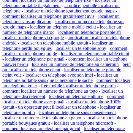
comment localiser un numero de telephone fixe
-
localiser un
telephone portable illegalement
-
la police peut elle localiser un
telephone
-
localiser un telephone gratuitement google maps
-
comment localiser un telephone gratuitement avis
-
localiser un
telephone sans application
-
localiser un numero de telephone sur
google maps
-
localiser un telephone mobile eteint
-
localiser un
numero de telephone maroc
-
localiser un telephone portable sfr
-
localiser un telephone via google
-
application localiser un telephone
android
-
localiser un telephone mobile gratuit
-
localiser un
telephone perdu bouygues
-
localiser un telephone sony
-
comment
localiser un telephone google
-
localiser un telephone portable eteint
-
localiser un telephone par gmail
-
comment localiser un telephone
huawei perdu
-
localiser un numero de telephone au cameroun
-
peut
on localiser un telephone eteint
-
localiser un telephone portable
eteint vole
-
localiser un telephone avec son imei
-
localiser un
telephone portable sans que la personne le sache
-
comment localiser
un telephone voler
-
free mobile localiser un telephone perdu
-
comment localiser un numero de telephone au togo
-
localiser un
telephone discretement
-
localiser un telephone allume
-
comment
localiser un telephone avec gmail
-
localiser un telephone 100%
gratuit
-
un operateur peut il localiser un telephone
-
localiser un
telephone point fr
-
localiser un telephone sans consentement
-
localiser un numero de telephone au gabon
-
localiser un telephone
portable bouygues gratuit
-
localiser un telephone microsoft
-
comment localiser un telephone par gmail
-
localiser un telephone