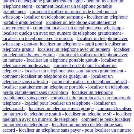
numero de telephone gratuitement en ligne
-
peut on localiser un
telephone eteint
-
comment localiser un telephone portable
gratuitement
-
comment localiser un numero de telephone sur
whatsapp
-
localiser un telephone samsung
-
localiser un telephone
portable gratuitement
-
localiser un telephone gratuitement et
anonymement
-
comment localiser un telephone avec whatsapp
-
localiser quelqu un avec son numero de telephone gratuitement
-
localiser un telephone avec le numero
-
localiser un telephone avec
whatsapp
-
peut-on localiser un telephone
-
appli pour localiser un
telephone gratuit
-
localiser un telephone avec un numero
-
localiser
un telephone huawei gratuit
-
comment localiser un telephone avec
un numero
-
localiser un telephone portable gratuit
-
localiser un
telephone en mode avion
-
comment on fait pour localiser un
telephone
-
localiser un telephone avec son numero gratuitement
-
comment localiser un telephone de quelqu'un
-
localiser un
telephone sans carte sim
-
comment localiser un telephone android
-
localiser gratuitement un telephone portable
-
localiser un telephone
perdu gratuitement sans inscription
-
localiser un telephone
gratuitement sans payer
-
comment faire pour localiser un numero de
telephone
-
logiciel pour localiser un telephone
-
localiser un
telephone fr
-
localiser un telephone avec google
-
comment localiser
un numero de telephone gratuit
-
localiser un telephone sfr
-
localiser
quelqu'un avec un numero de telephone
-
comment je peux localiser
un numero de telephone
-
localiser un numero de telephone sans
accord
-
localiser un telephone sans payer
-
pour localiser un numero