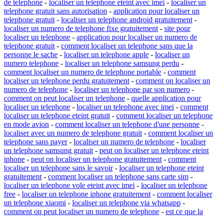
de telephone
-
localiser un telephone eteint avec imei
-
localiser un
telephone gratuit sans autorisation
-
application pour localiser un
telephone gratuit
-
localiser un telephone android gratuitement
-
localiser un numero de telephone fixe gratuitement
-
site pour
localiser un telephone
-
application pour localiser un numero de
telephone gratuit
-
comment localiser un telephone sans que la
personne le sache
-
localiser un telephone apple
-
localiser un
numero telephone
-
localiser un telephone samsung perdu
-
comment localiser un numero de telephone portable
-
comment
localiser un telephone perdu gratuitement
-
comment on localiser un
numero de telephone
-
localiser un telephone par son numero
-
comment on peut localiser un telephone
-
quelle application pour
localiser un telephone
-
localiser un telephone avec imei
-
comment
localiser un telephone eteint gratuit
-
comment localiser un telephone
en mode avion
-
comment localiser un telephone d'une personne
-
localiser avec un numero de telephone gratuit
-
comment localiser un
telephone sans payer
-
localiser un numero de telephone
-
localiser
un telephone samsung gratuit
-
peut on localiser un telephone eteint
iphone
-
peut on localiser un telephone gratuitement
-
comment
localiser un telephone sans le savoir
-
localiser un telephone eteint
gratuitement
-
comment localiser un telephone sans carte sim
-
localiser un telephone vole eteint avec imei
-
localiser un telephone
free
-
localiser un telephone iphone gratuitement
-
comment localiser
un telephone xiaomi
-
localiser un telephone via whatsapp
-
comment on peut localiser un numero de telephone
-
est ce que la