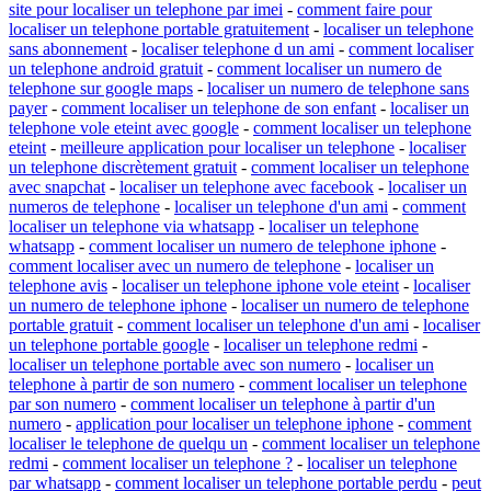
site pour localiser un telephone par imei
-
comment faire pour
localiser un telephone portable gratuitement
-
localiser un telephone
sans abonnement
-
localiser telephone d un ami
-
comment localiser
un telephone android gratuit
-
comment localiser un numero de
telephone sur google maps
-
localiser un numero de telephone sans
payer
-
comment localiser un telephone de son enfant
-
localiser un
telephone vole eteint avec google
-
comment localiser un telephone
eteint
-
meilleure application pour localiser un telephone
-
localiser
un telephone discrètement gratuit
-
comment localiser un telephone
avec snapchat
-
localiser un telephone avec facebook
-
localiser un
numeros de telephone
-
localiser un telephone d'un ami
-
comment
localiser un telephone via whatsapp
-
localiser un telephone
whatsapp
-
comment localiser un numero de telephone iphone
-
comment localiser avec un numero de telephone
-
localiser un
telephone avis
-
localiser un telephone iphone vole eteint
-
localiser
un numero de telephone iphone
-
localiser un numero de telephone
portable gratuit
-
comment localiser un telephone d'un ami
-
localiser
un telephone portable google
-
localiser un telephone redmi
-
localiser un telephone portable avec son numero
-
localiser un
telephone à partir de son numero
-
comment localiser un telephone
par son numero
-
comment localiser un telephone à partir d'un
numero
-
application pour localiser un telephone iphone
-
comment
localiser le telephone de quelqu un
-
comment localiser un telephone
redmi
-
comment localiser un telephone ?
-
localiser un telephone
par whatsapp
-
comment localiser un telephone portable perdu
-
peut