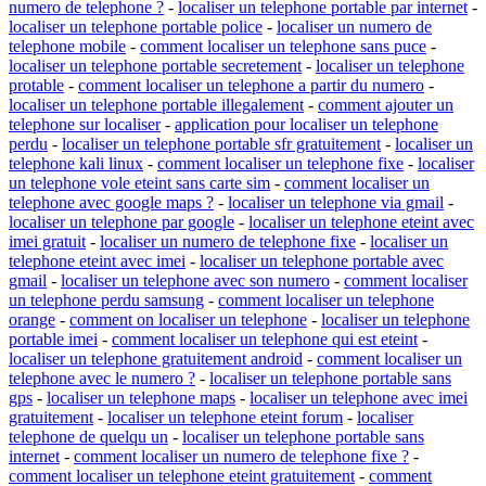
numero de telephone ?
-
localiser un telephone portable par internet
-
localiser un telephone portable police
-
localiser un numero de
telephone mobile
-
comment localiser un telephone sans puce
-
localiser un telephone portable secretement
-
localiser un telephone
protable
-
comment localiser un telephone a partir du numero
-
localiser un telephone portable illegalement
-
comment ajouter un
telephone sur localiser
-
application pour localiser un telephone
perdu
-
localiser un telephone portable sfr gratuitement
-
localiser un
telephone kali linux
-
comment localiser un telephone fixe
-
localiser
un telephone vole eteint sans carte sim
-
comment localiser un
telephone avec google maps ?
-
localiser un telephone via gmail
-
localiser un telephone par google
-
localiser un telephone eteint avec
imei gratuit
-
localiser un numero de telephone fixe
-
localiser un
telephone eteint avec imei
-
localiser un telephone portable avec
gmail
-
localiser un telephone avec son numero
-
comment localiser
un telephone perdu samsung
-
comment localiser un telephone
orange
-
comment on localiser un telephone
-
localiser un telephone
portable imei
-
comment localiser un telephone qui est eteint
-
localiser un telephone gratuitement android
-
comment localiser un
telephone avec le numero ?
-
localiser un telephone portable sans
gps
-
localiser un telephone maps
-
localiser un telephone avec imei
gratuitement
-
localiser un telephone eteint forum
-
localiser
telephone de quelqu un
-
localiser un telephone portable sans
internet
-
comment localiser un numero de telephone fixe ?
-
comment localiser un telephone eteint gratuitement
-
comment