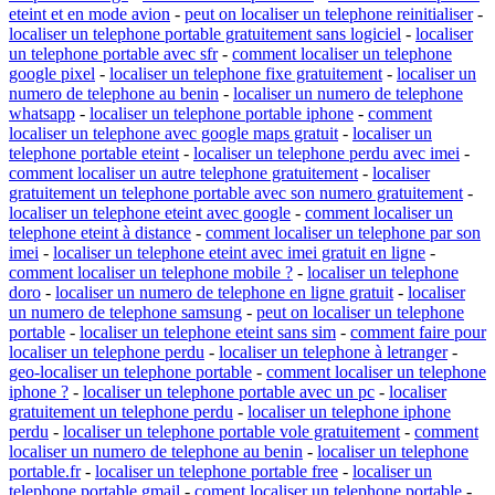
eteint et en mode avion
-
peut on localiser un telephone reinitialiser
-
localiser un telephone portable gratuitement sans logiciel
-
localiser
un telephone portable avec sfr
-
comment localiser un telephone
google pixel
-
localiser un telephone fixe gratuitement
-
localiser un
numero de telephone au benin
-
localiser un numero de telephone
whatsapp
-
localiser un telephone portable iphone
-
comment
localiser un telephone avec google maps gratuit
-
localiser un
telephone portable eteint
-
localiser un telephone perdu avec imei
-
comment localiser un autre telephone gratuitement
-
localiser
gratuitement un telephone portable avec son numero gratuitement
-
localiser un telephone eteint avec google
-
comment localiser un
telephone eteint à distance
-
comment localiser un telephone par son
imei
-
localiser un telephone eteint avec imei gratuit en ligne
-
comment localiser un telephone mobile ?
-
localiser un telephone
doro
-
localiser un numero de telephone en ligne gratuit
-
localiser
un numero de telephone samsung
-
peut on localiser un telephone
portable
-
localiser un telephone eteint sans sim
-
comment faire pour
localiser un telephone perdu
-
localiser un telephone à letranger
-
geo-localiser un telephone portable
-
comment localiser un telephone
iphone ?
-
localiser un telephone portable avec un pc
-
localiser
gratuitement un telephone perdu
-
localiser un telephone iphone
perdu
-
localiser un telephone portable vole gratuitement
-
comment
localiser un numero de telephone au benin
-
localiser un telephone
portable.fr
-
localiser un telephone portable free
-
localiser un
telephone portable gmail
-
coment localiser un telephone portable
-