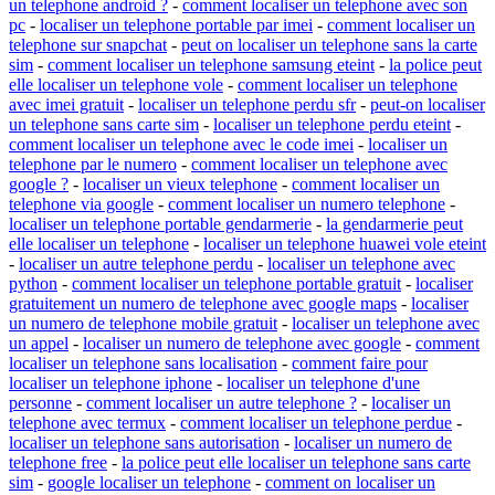
un telephone android ?
-
comment localiser un telephone avec son
pc
-
localiser un telephone portable par imei
-
comment localiser un
telephone sur snapchat
-
peut on localiser un telephone sans la carte
sim
-
comment localiser un telephone samsung eteint
-
la police peut
elle localiser un telephone vole
-
comment localiser un telephone
avec imei gratuit
-
localiser un telephone perdu sfr
-
peut-on localiser
un telephone sans carte sim
-
localiser un telephone perdu eteint
-
comment localiser un telephone avec le code imei
-
localiser un
telephone par le numero
-
comment localiser un telephone avec
google ?
-
localiser un vieux telephone
-
comment localiser un
telephone via google
-
comment localiser un numero telephone
-
localiser un telephone portable gendarmerie
-
la gendarmerie peut
elle localiser un telephone
-
localiser un telephone huawei vole eteint
-
localiser un autre telephone perdu
-
localiser un telephone avec
python
-
comment localiser un telephone portable gratuit
-
localiser
gratuitement un numero de telephone avec google maps
-
localiser
un numero de telephone mobile gratuit
-
localiser un telephone avec
un appel
-
localiser un numero de telephone avec google
-
comment
localiser un telephone sans localisation
-
comment faire pour
localiser un telephone iphone
-
localiser un telephone d'une
personne
-
comment localiser un autre telephone ?
-
localiser un
telephone avec termux
-
comment localiser un telephone perdue
-
localiser un telephone sans autorisation
-
localiser un numero de
telephone free
-
la police peut elle localiser un telephone sans carte
sim
-
google localiser un telephone
-
comment on localiser un