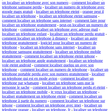
on localiser un telephone avec son numero
-
comment localiser un
telephone samsung perdu
-
localiser un numero de telephone avec
google maps gratuit
-
localiser un telephone eteint
-
orange peut il
localiser un telephone
-
localiser un telephone eteint samsung
-
comment localiser un telephone sans internet
-
comment faire pour
localiser un telephone gratuitement
-
peut-on localiser un numero de
telephone
-
comment localiser un telephone avec adresse mail
-
localiser un telephone enfant
-
localiser un telephone perdu gratuit
-
comment localiser un telephone à distance
-
localiser un autre
telephone gratuitement
-
logiciel pour localiser un numero de
telephone
-
localiser un telephone sans internet
-
localiser un
telephone samsung gratuitement
-
localiser un telephone mobile
gratuitement
-
comment localiser un telephone eteint iphone
-
localiser un telephone apple gratuitement
-
localiser un telephone
vole eteint android
-
comment localiser quelqu un avec son
telephone
-
comment localiser un numero de telephone
-
localiser un
telephone portable perdu avec son numero gratuitement
-
localiser
un telephone qui est en mode avion
-
comment localiser un
telephone par whatsapp
-
localiser un telephone sans que la
personne le sache
-
comment localiser un telephone perdu et eteint
-
localiser un telephone mobile
-
je veux localiser un telephone
-
localiser gratuitement un telephone eteint
-
comment localiser un
telephone à partir du numero
-
comment localiser un telephone sur
iphone
-
comment localiser un telephone avec imei
-
localiser un
telephone orange
-
localiser un telephone. fr
-
localiser un telephone