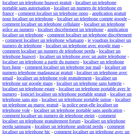
localiser un telephone huawei gratuit
-
localiser un telephone
portable sans autorisation
-
localiser un numero de telephone en
france
-
comment localiser un telephone oppo
-
application gratuit
pour localiser un telephone
-
localiser un telephone compte google
-
comment localiser un telephone cellulaire
-
localiser un telephone
grâce au numero
-
localiser discrètement un telephone
-
application
localiser un telephone
-
comment localiser un telephone discrètement
-
comment localiser un telephone whatsapp
-
je voudrais localiser un
numero de telephone
-
localiser un telephone avec google map
-
comment localiser un numero de telephone perdu
-
localiser un
telephone huawei
-
localiser un telephone avec un autre telephone
-
localiser un telephone a partir du numero
-
localiser un telephone
hors ligne
-
comment localiser un telephone par mail
-
localiser un
numero telephone madagascar gratuit
-
localiser un telephone avec
gmail
-
localiser un telephone vole gratuitement
-
localiser un
telephone sur google maps
-
localiser un telephone sans batterie
-
localiser un telephone egare
-
localiser un telephone portable avec le
numero
-
logiciel localiser un telephone portable gratuit
-
localiser un
telephone sans gps
-
localiser un telephone portable suisse
-
localiser
un telephone au maroc gratuit
-
la police peut-elle localiser un
telephone vole
-
localiser un telephone portable sans application
-
comment localiser un numero de telephone eteint
-
comment
localiser un telephone gratuitement forum
-
localiser un telephone
perdu samsung
-
localiser un telephone android perdu
-
comment
localiser un telephone htc
-
comment localiser un telephone avec un