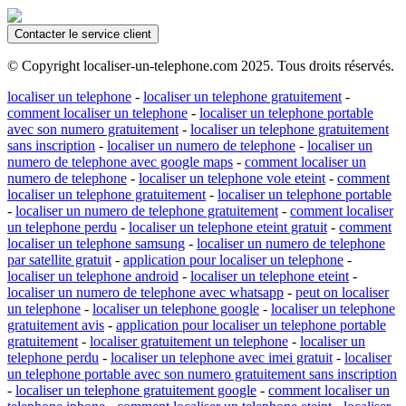
Contacter le service client
© Copyright localiser-un-telephone.com 2025. Tous droits réservés.
localiser un telephone
-
localiser un telephone gratuitement
-
comment localiser un telephone
-
localiser un telephone portable
avec son numero gratuitement
-
localiser un telephone gratuitement
sans inscription
-
localiser un numero de telephone
-
localiser un
numero de telephone avec google maps
-
comment localiser un
numero de telephone
-
localiser un telephone vole eteint
-
comment
localiser un telephone gratuitement
-
localiser un telephone portable
-
localiser un numero de telephone gratuitement
-
comment localiser
un telephone perdu
-
localiser un telephone eteint gratuit
-
comment
localiser un telephone samsung
-
localiser un numero de telephone
par satellite gratuit
-
application pour localiser un telephone
-
localiser un telephone android
-
localiser un telephone eteint
-
localiser un numero de telephone avec whatsapp
-
peut on localiser
un telephone
-
localiser un telephone google
-
localiser un telephone
gratuitement avis
-
application pour localiser un telephone portable
gratuitement
-
localiser gratuitement un telephone
-
localiser un
telephone perdu
-
localiser un telephone avec imei gratuit
-
localiser
un telephone portable avec son numero gratuitement sans inscription
-
localiser un telephone gratuitement google
-
comment localiser un