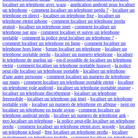
localiser un telephone avec waze
-
application android pour localiser
un telephone
-
comment localiser un telephone perdu ?
-
localiser un
telephone en direct
-
localiser un telephone fixe
-
localiser un
telephone eteint iphone
-
comment localiser un telephone perdu
gratuit
-
localiser un telephone imei
-
comment localiser un
telephone par gps
-
comment localiser et suivre un telephone
portable
-
comment la police peut localiser un telephone ?
-
comment localiser un telephone en ligne
-
comment localiser un
telephone hors ligne
-
forum localiser un telephone
-
localiser un
telephone portable perdu
-
localiser un numero telephone
-
localiser
le telephone de quelqu un
-
est-il possible de localiser un telephone
eteint
-
comment localiser un telephone portable huawei
-
la police
peut elle localiser un telephone portable
-
localiser un telephone
d'une autre personne
-
comment localiser un numero de telephone
sur maps
-
comment localiser un telephone portable eteint
-
localiser
un telephone vole android
-
localiser un telephone portable orange
-
localiser un telephone discrètement
-
localiser un telephone
freemobile
-
localiser un telephone par imei
-
localiser un telephone
portable vole
-
localiser un numero de telephone en afrique
-
peut on
localiser un telephone en mode avion
-
comment localiser un
telephone android perdu
-
localiser un numero de telephone apk
-
geo localiser un telephone
-
la police peut-elle localiser un telephone
perdu
-
comment localiser un telephone eteint avec google
-
localiser
un telephone icloud
-
free localiser un telephone perdu
-
localiser
gratuitement un telephone mobile
-
comment localiser un telephone