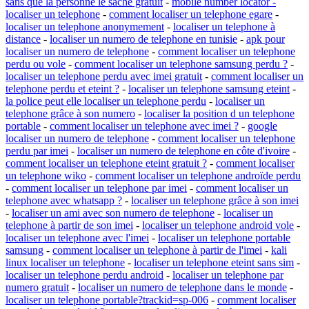
sans que la personne le sache gratuit
-
mobile number locator -
localiser un telephone
-
comment localiser un telephone egare
-
localiser un telephone anonymement
-
localiser un telephone à
distance
-
localiser un numero de telephone en tunisie
-
apk pour
localiser un numero de telephone
-
comment localiser un telephone
perdu ou vole
-
comment localiser un telephone samsung perdu ?
-
localiser un telephone perdu avec imei gratuit
-
comment localiser un
telephone perdu et eteint ?
-
localiser un telephone samsung eteint
-
la police peut elle localiser un telephone perdu
-
localiser un
telephone grâce à son numero
-
localiser la position d un telephone
portable
-
comment localiser un telephone avec imei ?
-
google
localiser un numero de telephone
-
comment localiser un telephone
perdu par imei
-
localiser un numero de telephone en côte d'ivoire
-
comment localiser un telephone eteint gratuit ?
-
comment localiser
un telephone wiko
-
comment localiser un telephone androïde perdu
-
comment localiser un telephone par imei
-
comment localiser un
telephone avec whatsapp ?
-
localiser un telephone grâce à son imei
-
localiser un ami avec son numero de telephone
-
localiser un
telephone à partir de son imei
-
localiser un telephone android vole
-
localiser un telephone avec l'imei
-
localiser un telephone portable
samsung
-
comment localiser un telephone à partir de l'imei
-
kali
linux localiser un telephone
-
localiser un telephone eteint sans sim
-
localiser un telephone perdu android
-
localiser un telephone par
numero gratuit
-
localiser un numero de telephone dans le monde
-
localiser un telephone portable?trackid=sp-006
-
comment localiser