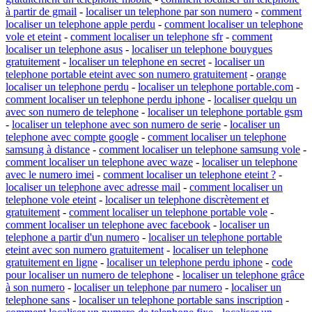
à partir de gmail
-
localiser un telephone par son numero
-
comment
localiser un telephone apple perdu
-
comment localiser un telephone
vole et eteint
-
comment localiser un telephone sfr
-
comment
localiser un telephone asus
-
localiser un telephone bouygues
gratuitement
-
localiser un telephone en secret
-
localiser un
telephone portable eteint avec son numero gratuitement
-
orange
localiser un telephone perdu
-
localiser un telephone portable.com
-
comment localiser un telephone perdu iphone
-
localiser quelqu un
avec son numero de telephone
-
localiser un telephone portable gsm
-
localiser un telephone avec son numero de serie
-
localiser un
telephone avec compte google
-
comment localiser un telephone
samsung à distance
-
comment localiser un telephone samsung vole
-
comment localiser un telephone avec waze
-
localiser un telephone
avec le numero imei
-
comment localiser un telephone eteint ?
-
localiser un telephone avec adresse mail
-
comment localiser un
telephone vole eteint
-
localiser un telephone discrètement et
gratuitement
-
comment localiser un telephone portable vole
-
comment localiser un telephone avec facebook
-
localiser un
telephone a partir d'un numero
-
localiser un telephone portable
eteint avec son numero gratuitement
-
localiser un telephone
gratuitement en ligne
-
localiser un telephone perdu iphone
-
code
pour localiser un numero de telephone
-
localiser un telephone grâce
à son numero
-
localiser un telephone par numero
-
localiser un
telephone sans
-
localiser un telephone portable sans inscription
-