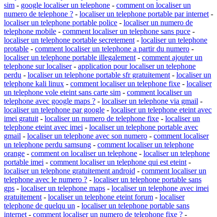
sim
-
google localiser un telephone
-
comment on localiser un
numero de telephone ?
-
localiser un telephone portable par internet
-
localiser un telephone portable police
-
localiser un numero de
telephone mobile
-
comment localiser un telephone sans puce
-
localiser un telephone portable secretement
-
localiser un telephone
protable
-
comment localiser un telephone a partir du numero
-
localiser un telephone portable illegalement
-
comment ajouter un
telephone sur localiser
-
application pour localiser un telephone
perdu
-
localiser un telephone portable sfr gratuitement
-
localiser un
telephone kali linux
-
comment localiser un telephone fixe
-
localiser
un telephone vole eteint sans carte sim
-
comment localiser un
telephone avec google maps ?
-
localiser un telephone via gmail
-
localiser un telephone par google
-
localiser un telephone eteint avec
imei gratuit
-
localiser un numero de telephone fixe
-
localiser un
telephone eteint avec imei
-
localiser un telephone portable avec
gmail
-
localiser un telephone avec son numero
-
comment localiser
un telephone perdu samsung
-
comment localiser un telephone
orange
-
comment on localiser un telephone
-
localiser un telephone
portable imei
-
comment localiser un telephone qui est eteint
-
localiser un telephone gratuitement android
-
comment localiser un
telephone avec le numero ?
-
localiser un telephone portable sans
gps
-
localiser un telephone maps
-
localiser un telephone avec imei
gratuitement
-
localiser un telephone eteint forum
-
localiser
telephone de quelqu un
-
localiser un telephone portable sans
internet
-
comment localiser un numero de telephone fixe ?
-