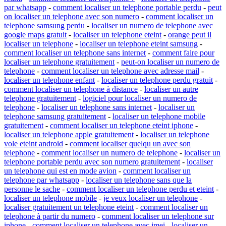
par whatsapp
-
comment localiser un telephone portable perdu
-
peut
on localiser un telephone avec son numero
-
comment localiser un
telephone samsung perdu
-
localiser un numero de telephone avec
google maps gratuit
-
localiser un telephone eteint
-
orange peut il
localiser un telephone
-
localiser un telephone eteint samsung
-
comment localiser un telephone sans internet
-
comment faire pour
localiser un telephone gratuitement
-
peut-on localiser un numero de
telephone
-
comment localiser un telephone avec adresse mail
-
localiser un telephone enfant
-
localiser un telephone perdu gratuit
-
comment localiser un telephone à distance
-
localiser un autre
telephone gratuitement
-
logiciel pour localiser un numero de
telephone
-
localiser un telephone sans internet
-
localiser un
telephone samsung gratuitement
-
localiser un telephone mobile
gratuitement
-
comment localiser un telephone eteint iphone
-
localiser un telephone apple gratuitement
-
localiser un telephone
vole eteint android
-
comment localiser quelqu un avec son
telephone
-
comment localiser un numero de telephone
-
localiser un
telephone portable perdu avec son numero gratuitement
-
localiser
un telephone qui est en mode avion
-
comment localiser un
telephone par whatsapp
-
localiser un telephone sans que la
personne le sache
-
comment localiser un telephone perdu et eteint
-
localiser un telephone mobile
-
je veux localiser un telephone
-
localiser gratuitement un telephone eteint
-
comment localiser un
telephone à partir du numero
-
comment localiser un telephone sur
iphone
-
comment localiser un telephone avec imei
-
localiser un