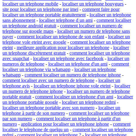
localiser un telephone mobile
-
localiser un telephone bouygues
-
site pour localiser un telephone par imei
-
comment faire pour
localiser un telephone portable gratuitement
-
localiser un telephone
sans abonnement
-
localiser telephone d un ami
-
comment localiser
un telephone android gratuit
-
comment localiser un numero de
telephone sur google maps
-
localiser un numero de telephone sans
payer
-
comment localiser un telephone de son enfant
-
localiser un
telephone vole eteint avec google
-
comment localiser un telephone
eteint
-
meilleure application pour localiser un telephone
-
localiser
un telephone discrètement gratuit
-
comment localiser un telephone
avec snapchat
-
localiser un telephone avec facebook
-
localiser un
numeros de telephone
-
localiser un telephone d'un ami
-
comment
localiser un telephone via whatsapp
-
localiser un telephone
whatsapp
-
comment localiser un numero de telephone iphone
-
comment localiser avec un numero de telephone
-
localiser un
telephone avis
-
localiser un telephone iphone vole eteint
-
localiser
un numero de telephone iphone
-
localiser un numero de telephone
portable gratuit
-
comment localiser un telephone d'un ami
-
localiser
un telephone portable google
-
localiser un telephone redmi
-
localiser un telephone portable avec son numero
-
localiser un
telephone à partir de son numero
-
comment localiser un telephone
par son numero
-
comment localiser un telephone à partir d'un
numero
-
application pour localiser un telephone iphone
-
comment
localiser le telephone de quelqu un
-
comment localiser un telephone
redmi
-
comment localiser un telephone ?
-
localiser un telephone