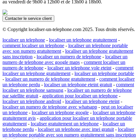
au vendredi de 9h00 à 12h00 et de 13h00 à 18h00.
Contacter le service client
© Copyright localiser-un-telephone.com 2025. Tous droits réservés.
localiser un telephone
-
localiser un telephone gratuitement
-
comment localiser un telephone
-
localiser un telephone portable
avec son numero gratuitement
-
localiser un telephone gratuitement
sans inscription
-
localiser un numero de telephone
-
localiser un
numero de telephone avec google maps
-
comment localiser un
numero de telephone
-
localiser un telephone vole eteint
-
comment
localiser un telephone gratuitement
-
localiser un telephone portable
-
localiser un numero de telephone gratuitement
-
comment localiser
un telephone perdu
-
localiser un telephone eteint gratuit
-
comment
localiser un telephone samsung
-
localiser un numero de telephone
par satellite gratuit
-
application pour localiser un telephone
-
localiser un telephone android
-
localiser un telephone eteint
-
localiser un numero de telephone avec whatsapp
-
peut on localiser
un telephone
-
localiser un telephone google
-
localiser un telephone
gratuitement avis
-
application pour localiser un telephone portable
gratuitement
-
localiser gratuitement un telephone
-
localiser un
telephone perdu
-
localiser un telephone avec imei gratuit
-
localiser
un telephone portable avec son numero gratuitement sans inscription