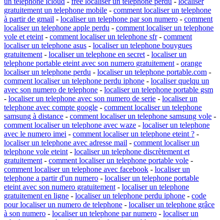
un telephone icloud
-
free localiser un telephone perdu
-
localiser
gratuitement un telephone mobile
-
comment localiser un telephone
à partir de gmail
-
localiser un telephone par son numero
-
comment
localiser un telephone apple perdu
-
comment localiser un telephone
vole et eteint
-
comment localiser un telephone sfr
-
comment
localiser un telephone asus
-
localiser un telephone bouygues
gratuitement
-
localiser un telephone en secret
-
localiser un
telephone portable eteint avec son numero gratuitement
-
orange
localiser un telephone perdu
-
localiser un telephone portable.com
-
comment localiser un telephone perdu iphone
-
localiser quelqu un
avec son numero de telephone
-
localiser un telephone portable gsm
-
localiser un telephone avec son numero de serie
-
localiser un
telephone avec compte google
-
comment localiser un telephone
samsung à distance
-
comment localiser un telephone samsung vole
-
comment localiser un telephone avec waze
-
localiser un telephone
avec le numero imei
-
comment localiser un telephone eteint ?
-
localiser un telephone avec adresse mail
-
comment localiser un
telephone vole eteint
-
localiser un telephone discrètement et
gratuitement
-
comment localiser un telephone portable vole
-
comment localiser un telephone avec facebook
-
localiser un
telephone a partir d'un numero
-
localiser un telephone portable
eteint avec son numero gratuitement
-
localiser un telephone
gratuitement en ligne
-
localiser un telephone perdu iphone
-
code
pour localiser un numero de telephone
-
localiser un telephone grâce
à son numero
-
localiser un telephone par numero
-
localiser un