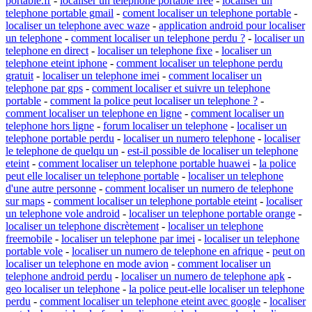
portable.fr
-
localiser un telephone portable free
-
localiser un
telephone portable gmail
-
coment localiser un telephone portable
-
localiser un telephone avec waze
-
application android pour localiser
un telephone
-
comment localiser un telephone perdu ?
-
localiser un
telephone en direct
-
localiser un telephone fixe
-
localiser un
telephone eteint iphone
-
comment localiser un telephone perdu
gratuit
-
localiser un telephone imei
-
comment localiser un
telephone par gps
-
comment localiser et suivre un telephone
portable
-
comment la police peut localiser un telephone ?
-
comment localiser un telephone en ligne
-
comment localiser un
telephone hors ligne
-
forum localiser un telephone
-
localiser un
telephone portable perdu
-
localiser un numero telephone
-
localiser
le telephone de quelqu un
-
est-il possible de localiser un telephone
eteint
-
comment localiser un telephone portable huawei
-
la police
peut elle localiser un telephone portable
-
localiser un telephone
d'une autre personne
-
comment localiser un numero de telephone
sur maps
-
comment localiser un telephone portable eteint
-
localiser
un telephone vole android
-
localiser un telephone portable orange
-
localiser un telephone discrètement
-
localiser un telephone
freemobile
-
localiser un telephone par imei
-
localiser un telephone
portable vole
-
localiser un numero de telephone en afrique
-
peut on
localiser un telephone en mode avion
-
comment localiser un
telephone android perdu
-
localiser un numero de telephone apk
-
geo localiser un telephone
-
la police peut-elle localiser un telephone
perdu
-
comment localiser un telephone eteint avec google
-
localiser