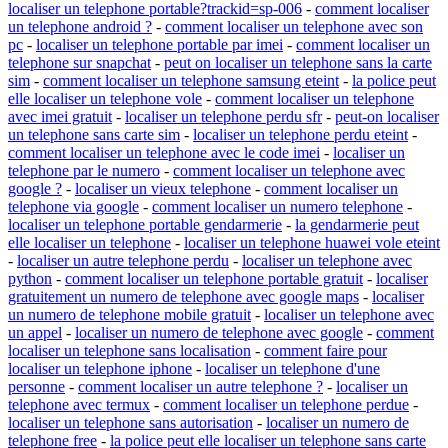
localiser un telephone portable?trackid=sp-006
-
comment localiser
un telephone android ?
-
comment localiser un telephone avec son
pc
-
localiser un telephone portable par imei
-
comment localiser un
telephone sur snapchat
-
peut on localiser un telephone sans la carte
sim
-
comment localiser un telephone samsung eteint
-
la police peut
elle localiser un telephone vole
-
comment localiser un telephone
avec imei gratuit
-
localiser un telephone perdu sfr
-
peut-on localiser
un telephone sans carte sim
-
localiser un telephone perdu eteint
-
comment localiser un telephone avec le code imei
-
localiser un
telephone par le numero
-
comment localiser un telephone avec
google ?
-
localiser un vieux telephone
-
comment localiser un
telephone via google
-
comment localiser un numero telephone
-
localiser un telephone portable gendarmerie
-
la gendarmerie peut
elle localiser un telephone
-
localiser un telephone huawei vole eteint
-
localiser un autre telephone perdu
-
localiser un telephone avec
python
-
comment localiser un telephone portable gratuit
-
localiser
gratuitement un numero de telephone avec google maps
-
localiser
un numero de telephone mobile gratuit
-
localiser un telephone avec
un appel
-
localiser un numero de telephone avec google
-
comment
localiser un telephone sans localisation
-
comment faire pour
localiser un telephone iphone
-
localiser un telephone d'une
personne
-
comment localiser un autre telephone ?
-
localiser un
telephone avec termux
-
comment localiser un telephone perdue
-
localiser un telephone sans autorisation
-
localiser un numero de
telephone free
-
la police peut elle localiser un telephone sans carte