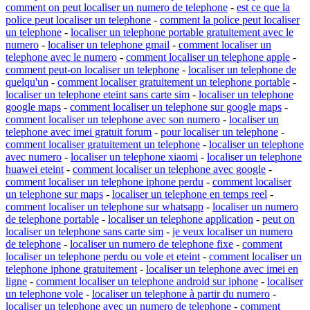
comment on peut localiser un numero de telephone
-
est ce que la
police peut localiser un telephone
-
comment la police peut localiser
un telephone
-
localiser un telephone portable gratuitement avec le
numero
-
localiser un telephone gmail
-
comment localiser un
telephone avec le numero
-
comment localiser un telephone apple
-
comment peut-on localiser un telephone
-
localiser un telephone de
quelqu'un
-
comment localiser gratuitement un telephone portable
-
localiser un telephone eteint sans carte sim
-
localiser un telephone
google maps
-
comment localiser un telephone sur google maps
-
comment localiser un telephone avec son numero
-
localiser un
telephone avec imei gratuit forum
-
pour localiser un telephone
-
comment localiser gratuitement un telephone
-
localiser un telephone
avec numero
-
localiser un telephone xiaomi
-
localiser un telephone
huawei eteint
-
comment localiser un telephone avec google
-
comment localiser un telephone iphone perdu
-
comment localiser
un telephone sur maps
-
localiser un telephone en temps reel
-
comment localiser un telephone sur whatsapp
-
localiser un numero
de telephone portable
-
localiser un telephone application
-
peut on
localiser un telephone sans carte sim
-
je veux localiser un numero
de telephone
-
localiser un numero de telephone fixe
-
comment
localiser un telephone perdu ou vole et eteint
-
comment localiser un
telephone iphone gratuitement
-
localiser un telephone avec imei en
ligne
-
comment localiser un telephone android sur iphone
-
localiser
un telephone vole
-
localiser un telephone à partir du numero
-
localiser un telephone avec un numero de telephone
-
comment