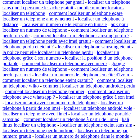
comment localiser un telephone par gmail
-
localiser un telephone
sans que la personne le sache gratuit
-
mobile number locator -
localiser un telephone
-
comment localiser un telephone egare
-
localiser un telephone anonymement
-
localiser un telephone à
distance
-
localiser un numero de telephone en tunisie
-
apk pour
localiser un numero de telephone
-
comment localiser un telephone
perdu ou vole
-
comment localiser un telephone samsung perdu ?
-
localiser un telephone perdu avec imei gratuit
-
comment localiser un
telephone perdu et eteint ?
-
localiser un telephone samsung eteint
-
la police peut elle localiser un telephone perdu
-
localiser un
telephone grâce à son numero
-
localiser la position d un telephone
portable
-
comment localiser un telephone avec imei ?
-
google
localiser un numero de telephone
-
comment localiser un telephone
perdu par imei
-
localiser un numero de telephone en côte d'ivoire
-
comment localiser un telephone eteint gratuit ?
-
comment localiser
un telephone wiko
-
comment localiser un telephone androïde perdu
-
comment localiser un telephone par imei
-
comment localiser un
telephone avec whatsapp ?
-
localiser un telephone grâce à son imei
-
localiser un ami avec son numero de telephone
-
localiser un
telephone à partir de son imei
-
localiser un telephone android vole
-
localiser un telephone avec l'imei
-
localiser un telephone portable
samsung
-
comment localiser un telephone à partir de l'imei
-
kali
linux localiser un telephone
-
localiser un telephone eteint sans sim
-
localiser un telephone perdu android
-
localiser un telephone par
numero gratuit
-
localiser un numero de telephone dans le monde
-