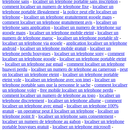
telephone sans
-
localiser un telephone portable sans inscription
-
comment localiser un numero de telephone fixe
-
localiser un
telephone portable illegalement
-
la police peut elle localiser un
telephone
-
localiser un telephone gratuitement google maps
-
comment localiser un telephone gratuitement avis
-
localiser un
telephone sans application
-
localiser un numero de telephone sur
google maps
-
localiser un telephone mobile eteint
-
localiser un
numero de telephone maroc
-
localiser un telephone portable sfr
-
localiser un telephone via google
-
application localiser un telephone
android
-
localiser un telephone mobile gratuit
-
localiser un
telephone perdu bouygues
-
localiser un telephone sony
-
comment
localiser un telephone google
-
localiser un telephone portable eteint
-
localiser un telephone par gmail
-
comment localiser un telephone
huawei perdu
-
localiser un numero de telephone au cameroun
-
peut
on localiser un telephone eteint
-
localiser un telephone portable
eteint vole
-
localiser un telephone avec son imei
-
localiser un
telephone portable sans que la personne le sache
-
comment localiser
un telephone voler
-
free mobile localiser un telephone perdu
-
comment localiser un numero de telephone au togo
-
localiser un
telephone discretement
-
localiser un telephone allume
-
comment
localiser un telephone avec gmail
-
localiser un telephone 100%
gratuit
-
un operateur peut il localiser un telephone
-
localiser un
telephone point fr
-
localiser un telephone sans consentement
-
localiser un numero de telephone au gabon
-
localiser un telephone
portable bouygues gratuit
-
localiser un telephone microsoft
-