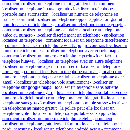
comment localiser un telephone eteint gratuitement
-
comment
localiser un telephone huawei gratuit
-
localiser un telephone
portable sans autorisation
-
localiser un numero de telephone en
france
-
comment localiser un telephone oppo
-
application gratuit
pour localiser un telephone
-
localiser un telephone compte google
-
comment localiser un telephone cellulaire
-
localiser un telephone
grâce au numero
-
localiser discrètement un telephone
-
application
localiser un telephone
-
comment localiser un telephone discrètement
-
comment localiser un telephone whatsapp
-
je voudrais localiser un
numero de telephone
-
localiser un telephone avec google map
-
comment localiser un numero de telephone perdu
-
localiser un
telephone huawei
-
localiser un telephone avec un autre telephone
-
localiser un telephone a partir du numero
-
localiser un telephone
hors ligne
-
comment localiser un telephone par mail
-
localiser un
numero telephone madagascar gratuit
-
localiser un telephone avec
gmail
-
localiser un telephone vole gratuitement
-
localiser un
telephone sur google maps
-
localiser un telephone sans batterie
-
localiser un telephone egare
-
localiser un telephone portable avec le
numero
-
logiciel localiser un telephone portable gratuit
-
localiser un
telephone sans gps
-
localiser un telephone portable suisse
-
localiser
un telephone au maroc gratuit
-
la police peut-elle localiser un
telephone vole
-
localiser un telephone portable sans application
-
comment localiser un numero de telephone eteint
-
comment
localiser un telephone gratuitement forum
-
localiser un telephone
perdu samsung
-
localiser un telephone android perdu
-
comment