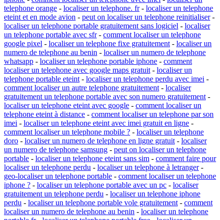
telephone orange
-
localiser un telephone. fr
-
localiser un telephone
eteint et en mode avion
-
peut on localiser un telephone reinitialiser
-
localiser un telephone portable gratuitement sans logiciel
-
localiser
un telephone portable avec sfr
-
comment localiser un telephone
google pixel
-
localiser un telephone fixe gratuitement
-
localiser un
numero de telephone au benin
-
localiser un numero de telephone
whatsapp
-
localiser un telephone portable iphone
-
comment
localiser un telephone avec google maps gratuit
-
localiser un
telephone portable eteint
-
localiser un telephone perdu avec imei
-
comment localiser un autre telephone gratuitement
-
localiser
gratuitement un telephone portable avec son numero gratuitement
-
localiser un telephone eteint avec google
-
comment localiser un
telephone eteint à distance
-
comment localiser un telephone par son
imei
-
localiser un telephone eteint avec imei gratuit en ligne
-
comment localiser un telephone mobile ?
-
localiser un telephone
doro
-
localiser un numero de telephone en ligne gratuit
-
localiser
un numero de telephone samsung
-
peut on localiser un telephone
portable
-
localiser un telephone eteint sans sim
-
comment faire pour
localiser un telephone perdu
-
localiser un telephone à letranger
-
geo-localiser un telephone portable
-
comment localiser un telephone
iphone ?
-
localiser un telephone portable avec un pc
-
localiser
gratuitement un telephone perdu
-
localiser un telephone iphone
perdu
-
localiser un telephone portable vole gratuitement
-
comment
localiser un numero de telephone au benin
-
localiser un telephone