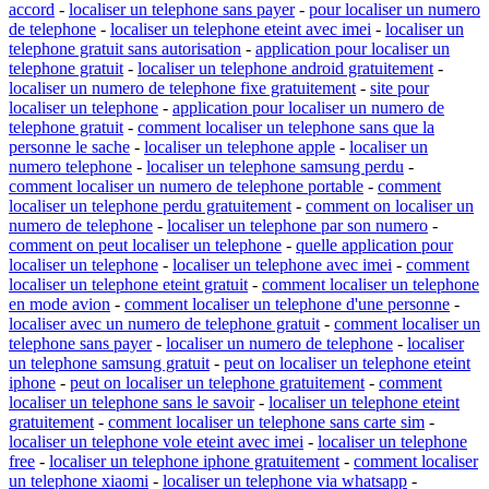
accord
-
localiser un telephone sans payer
-
pour localiser un numero
de telephone
-
localiser un telephone eteint avec imei
-
localiser un
telephone gratuit sans autorisation
-
application pour localiser un
telephone gratuit
-
localiser un telephone android gratuitement
-
localiser un numero de telephone fixe gratuitement
-
site pour
localiser un telephone
-
application pour localiser un numero de
telephone gratuit
-
comment localiser un telephone sans que la
personne le sache
-
localiser un telephone apple
-
localiser un
numero telephone
-
localiser un telephone samsung perdu
-
comment localiser un numero de telephone portable
-
comment
localiser un telephone perdu gratuitement
-
comment on localiser un
numero de telephone
-
localiser un telephone par son numero
-
comment on peut localiser un telephone
-
quelle application pour
localiser un telephone
-
localiser un telephone avec imei
-
comment
localiser un telephone eteint gratuit
-
comment localiser un telephone
en mode avion
-
comment localiser un telephone d'une personne
-
localiser avec un numero de telephone gratuit
-
comment localiser un
telephone sans payer
-
localiser un numero de telephone
-
localiser
un telephone samsung gratuit
-
peut on localiser un telephone eteint
iphone
-
peut on localiser un telephone gratuitement
-
comment
localiser un telephone sans le savoir
-
localiser un telephone eteint
gratuitement
-
comment localiser un telephone sans carte sim
-
localiser un telephone vole eteint avec imei
-
localiser un telephone
free
-
localiser un telephone iphone gratuitement
-
comment localiser
un telephone xiaomi
-
localiser un telephone via whatsapp
-