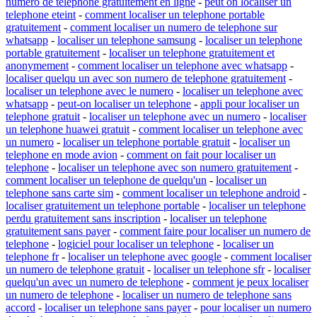
numero de telephone gratuitement en ligne
-
peut on localiser un
telephone eteint
-
comment localiser un telephone portable
gratuitement
-
comment localiser un numero de telephone sur
whatsapp
-
localiser un telephone samsung
-
localiser un telephone
portable gratuitement
-
localiser un telephone gratuitement et
anonymement
-
comment localiser un telephone avec whatsapp
-
localiser quelqu un avec son numero de telephone gratuitement
-
localiser un telephone avec le numero
-
localiser un telephone avec
whatsapp
-
peut-on localiser un telephone
-
appli pour localiser un
telephone gratuit
-
localiser un telephone avec un numero
-
localiser
un telephone huawei gratuit
-
comment localiser un telephone avec
un numero
-
localiser un telephone portable gratuit
-
localiser un
telephone en mode avion
-
comment on fait pour localiser un
telephone
-
localiser un telephone avec son numero gratuitement
-
comment localiser un telephone de quelqu'un
-
localiser un
telephone sans carte sim
-
comment localiser un telephone android
-
localiser gratuitement un telephone portable
-
localiser un telephone
perdu gratuitement sans inscription
-
localiser un telephone
gratuitement sans payer
-
comment faire pour localiser un numero de
telephone
-
logiciel pour localiser un telephone
-
localiser un
telephone fr
-
localiser un telephone avec google
-
comment localiser
un numero de telephone gratuit
-
localiser un telephone sfr
-
localiser
quelqu'un avec un numero de telephone
-
comment je peux localiser
un numero de telephone
-
localiser un numero de telephone sans
accord
-
localiser un telephone sans payer
-
pour localiser un numero