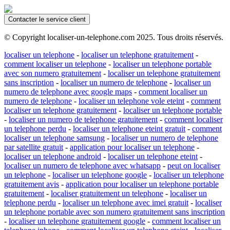
Contacter le service client
© Copyright localiser-un-telephone.com 2025. Tous droits réservés.
localiser un telephone
-
localiser un telephone gratuitement
-
comment localiser un telephone
-
localiser un telephone portable
avec son numero gratuitement
-
localiser un telephone gratuitement
sans inscription
-
localiser un numero de telephone
-
localiser un
numero de telephone avec google maps
-
comment localiser un
numero de telephone
-
localiser un telephone vole eteint
-
comment
localiser un telephone gratuitement
-
localiser un telephone portable
-
localiser un numero de telephone gratuitement
-
comment localiser
un telephone perdu
-
localiser un telephone eteint gratuit
-
comment
localiser un telephone samsung
-
localiser un numero de telephone
par satellite gratuit
-
application pour localiser un telephone
-
localiser un telephone android
-
localiser un telephone eteint
-
localiser un numero de telephone avec whatsapp
-
peut on localiser
un telephone
-
localiser un telephone google
-
localiser un telephone
gratuitement avis
-
application pour localiser un telephone portable
gratuitement
-
localiser gratuitement un telephone
-
localiser un
telephone perdu
-
localiser un telephone avec imei gratuit
-
localiser
un telephone portable avec son numero gratuitement sans inscription
-
localiser un telephone gratuitement google
-
comment localiser un