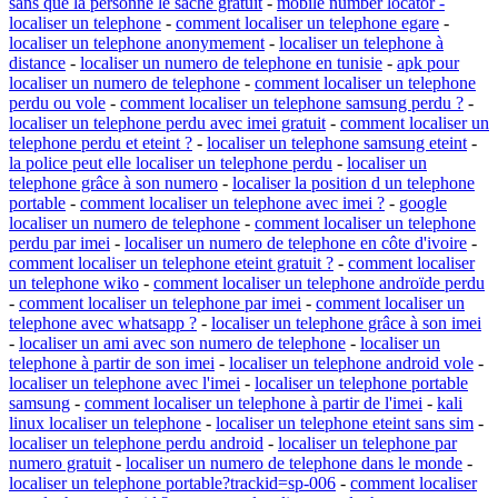
sans que la personne le sache gratuit
-
mobile number locator -
localiser un telephone
-
comment localiser un telephone egare
-
localiser un telephone anonymement
-
localiser un telephone à
distance
-
localiser un numero de telephone en tunisie
-
apk pour
localiser un numero de telephone
-
comment localiser un telephone
perdu ou vole
-
comment localiser un telephone samsung perdu ?
-
localiser un telephone perdu avec imei gratuit
-
comment localiser un
telephone perdu et eteint ?
-
localiser un telephone samsung eteint
-
la police peut elle localiser un telephone perdu
-
localiser un
telephone grâce à son numero
-
localiser la position d un telephone
portable
-
comment localiser un telephone avec imei ?
-
google
localiser un numero de telephone
-
comment localiser un telephone
perdu par imei
-
localiser un numero de telephone en côte d'ivoire
-
comment localiser un telephone eteint gratuit ?
-
comment localiser
un telephone wiko
-
comment localiser un telephone androïde perdu
-
comment localiser un telephone par imei
-
comment localiser un
telephone avec whatsapp ?
-
localiser un telephone grâce à son imei
-
localiser un ami avec son numero de telephone
-
localiser un
telephone à partir de son imei
-
localiser un telephone android vole
-
localiser un telephone avec l'imei
-
localiser un telephone portable
samsung
-
comment localiser un telephone à partir de l'imei
-
kali
linux localiser un telephone
-
localiser un telephone eteint sans sim
-
localiser un telephone perdu android
-
localiser un telephone par
numero gratuit
-
localiser un numero de telephone dans le monde
-
localiser un telephone portable?trackid=sp-006
-
comment localiser