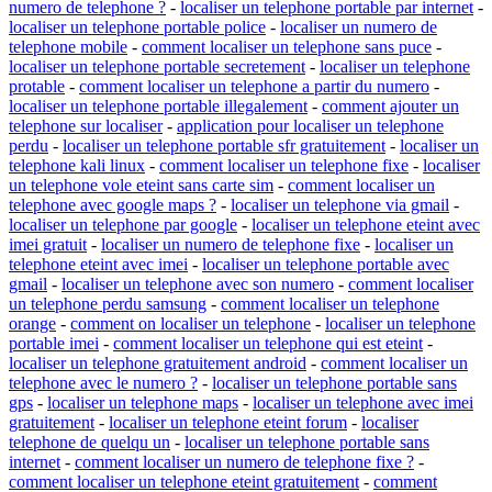
numero de telephone ?
-
localiser un telephone portable par internet
-
localiser un telephone portable police
-
localiser un numero de
telephone mobile
-
comment localiser un telephone sans puce
-
localiser un telephone portable secretement
-
localiser un telephone
protable
-
comment localiser un telephone a partir du numero
-
localiser un telephone portable illegalement
-
comment ajouter un
telephone sur localiser
-
application pour localiser un telephone
perdu
-
localiser un telephone portable sfr gratuitement
-
localiser un
telephone kali linux
-
comment localiser un telephone fixe
-
localiser
un telephone vole eteint sans carte sim
-
comment localiser un
telephone avec google maps ?
-
localiser un telephone via gmail
-
localiser un telephone par google
-
localiser un telephone eteint avec
imei gratuit
-
localiser un numero de telephone fixe
-
localiser un
telephone eteint avec imei
-
localiser un telephone portable avec
gmail
-
localiser un telephone avec son numero
-
comment localiser
un telephone perdu samsung
-
comment localiser un telephone
orange
-
comment on localiser un telephone
-
localiser un telephone
portable imei
-
comment localiser un telephone qui est eteint
-
localiser un telephone gratuitement android
-
comment localiser un
telephone avec le numero ?
-
localiser un telephone portable sans
gps
-
localiser un telephone maps
-
localiser un telephone avec imei
gratuitement
-
localiser un telephone eteint forum
-
localiser
telephone de quelqu un
-
localiser un telephone portable sans
internet
-
comment localiser un numero de telephone fixe ?
-
comment localiser un telephone eteint gratuitement
-
comment