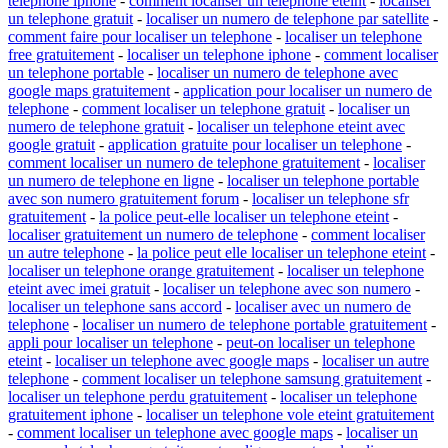
telephone iphone
-
comment localiser un telephone eteint
-
localiser
un telephone gratuit
-
localiser un numero de telephone par satellite
-
comment faire pour localiser un telephone
-
localiser un telephone
free gratuitement
-
localiser un telephone iphone
-
comment localiser
un telephone portable
-
localiser un numero de telephone avec
google maps gratuitement
-
application pour localiser un numero de
telephone
-
comment localiser un telephone gratuit
-
localiser un
numero de telephone gratuit
-
localiser un telephone eteint avec
google gratuit
-
application gratuite pour localiser un telephone
-
comment localiser un numero de telephone gratuitement
-
localiser
un numero de telephone en ligne
-
localiser un telephone portable
avec son numero gratuitement forum
-
localiser un telephone sfr
gratuitement
-
la police peut-elle localiser un telephone eteint
-
localiser gratuitement un numero de telephone
-
comment localiser
un autre telephone
-
la police peut elle localiser un telephone eteint
-
localiser un telephone orange gratuitement
-
localiser un telephone
eteint avec imei gratuit
-
localiser un telephone avec son numero
-
localiser un telephone sans accord
-
localiser avec un numero de
telephone
-
localiser un numero de telephone portable gratuitement
-
appli pour localiser un telephone
-
peut-on localiser un telephone
eteint
-
localiser un telephone avec google maps
-
localiser un autre
telephone
-
comment localiser un telephone samsung gratuitement
-
localiser un telephone perdu gratuitement
-
localiser un telephone
gratuitement iphone
-
localiser un telephone vole eteint gratuitement
-
comment localiser un telephone avec google maps
-
localiser un