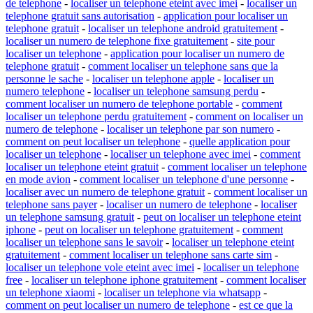
de telephone
-
localiser un telephone eteint avec imei
-
localiser un
telephone gratuit sans autorisation
-
application pour localiser un
telephone gratuit
-
localiser un telephone android gratuitement
-
localiser un numero de telephone fixe gratuitement
-
site pour
localiser un telephone
-
application pour localiser un numero de
telephone gratuit
-
comment localiser un telephone sans que la
personne le sache
-
localiser un telephone apple
-
localiser un
numero telephone
-
localiser un telephone samsung perdu
-
comment localiser un numero de telephone portable
-
comment
localiser un telephone perdu gratuitement
-
comment on localiser un
numero de telephone
-
localiser un telephone par son numero
-
comment on peut localiser un telephone
-
quelle application pour
localiser un telephone
-
localiser un telephone avec imei
-
comment
localiser un telephone eteint gratuit
-
comment localiser un telephone
en mode avion
-
comment localiser un telephone d'une personne
-
localiser avec un numero de telephone gratuit
-
comment localiser un
telephone sans payer
-
localiser un numero de telephone
-
localiser
un telephone samsung gratuit
-
peut on localiser un telephone eteint
iphone
-
peut on localiser un telephone gratuitement
-
comment
localiser un telephone sans le savoir
-
localiser un telephone eteint
gratuitement
-
comment localiser un telephone sans carte sim
-
localiser un telephone vole eteint avec imei
-
localiser un telephone
free
-
localiser un telephone iphone gratuitement
-
comment localiser
un telephone xiaomi
-
localiser un telephone via whatsapp
-
comment on peut localiser un numero de telephone
-
est ce que la