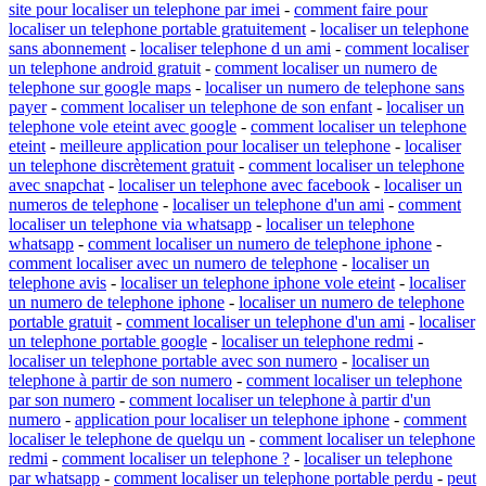
site pour localiser un telephone par imei
-
comment faire pour
localiser un telephone portable gratuitement
-
localiser un telephone
sans abonnement
-
localiser telephone d un ami
-
comment localiser
un telephone android gratuit
-
comment localiser un numero de
telephone sur google maps
-
localiser un numero de telephone sans
payer
-
comment localiser un telephone de son enfant
-
localiser un
telephone vole eteint avec google
-
comment localiser un telephone
eteint
-
meilleure application pour localiser un telephone
-
localiser
un telephone discrètement gratuit
-
comment localiser un telephone
avec snapchat
-
localiser un telephone avec facebook
-
localiser un
numeros de telephone
-
localiser un telephone d'un ami
-
comment
localiser un telephone via whatsapp
-
localiser un telephone
whatsapp
-
comment localiser un numero de telephone iphone
-
comment localiser avec un numero de telephone
-
localiser un
telephone avis
-
localiser un telephone iphone vole eteint
-
localiser
un numero de telephone iphone
-
localiser un numero de telephone
portable gratuit
-
comment localiser un telephone d'un ami
-
localiser
un telephone portable google
-
localiser un telephone redmi
-
localiser un telephone portable avec son numero
-
localiser un
telephone à partir de son numero
-
comment localiser un telephone
par son numero
-
comment localiser un telephone à partir d'un
numero
-
application pour localiser un telephone iphone
-
comment
localiser le telephone de quelqu un
-
comment localiser un telephone
redmi
-
comment localiser un telephone ?
-
localiser un telephone
par whatsapp
-
comment localiser un telephone portable perdu
-
peut