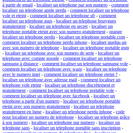
à partir de gmail
-
localiser un telephone par son numero
-
comment
localiser un telephone apple perdu
-
comment localiser un telephone
vole et eteint
-
comment localiser un telephone sfr
-
comment
localiser un telephone asus
-
localiser un telephone bouygues
gratuitement
-
localiser un telephone en secret
-
localiser un
telephone portable eteint avec son numero gratuitement
-
orange
localiser un telephone perdu
-
localiser un telephone portable.com
-
comment localiser un telephone perdu iphone
-
localiser quelqu un
avec son numero de telephone
-
localiser un telephone portable gsm
-
localiser un telephone avec son numero de serie
-
localiser un
telephone avec compte google
-
comment localiser un telephone
samsung à distance
-
comment localiser un telephone samsung vole
-
comment localiser un telephone avec waze
-
localiser un telephone
avec le numero imei
-
comment localiser un telephone eteint ?
-
localiser un telephone avec adresse mail
-
comment localiser un
telephone vole eteint
-
localiser un telephone discrètement et
gratuitement
-
comment localiser un telephone portable vole
-
comment localiser un telephone avec facebook
-
localiser un
telephone a partir d'un numero
-
localiser un telephone portable
eteint avec son numero gratuitement
-
localiser un telephone
gratuitement en ligne
-
localiser un telephone perdu iphone
-
code
pour localiser un numero de telephone
-
localiser un telephone grâce
à son numero
-
localiser un telephone par numero
-
localiser un
telephone sans
-
localiser un telephone portable sans inscription
-