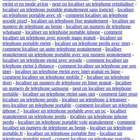
eteint et en mode avion
-
peut on localiser un telephone reinitialiser
-
localiser un telephone portable gratuitement sans logiciel
-
localiser
un telephone portable avec sfr
-
comment localiser un telephone
google pixel
-
localiser un telephone fixe gratuitement
-
localiser un
numero de telephone au benin
-
localiser un numero de telephone
whatsapp
-
localiser un telephone portable iphone
-
comment
localiser un telephone avec google maps gratuit
-
localiser un
telephone portable eteint
-
localiser un telephone perdu avec imei
-
comment localiser un autre telephone gratuitement
-
localiser
gratuitement un telephone portable avec son numero gratuitement
-
localiser un telephone eteint avec google
-
comment localiser un
telephone eteint à distance
-
comment localiser un telephone par son
imei
-
localiser un telephone eteint avec imei gratuit en ligne
-
comment localiser un telephone mobile ?
-
localiser un telephone
doro
-
localiser un numero de telephone en ligne gratuit
-
localiser
un numero de telephone samsung
-
peut on localiser un telephone
portable
-
localiser un telephone eteint sans sim
-
comment faire pour
localiser un telephone perdu
-
localiser un telephone à letranger
-
geo-localiser un telephone portable
-
comment localiser un telephone
iphone ?
-
localiser un telephone portable avec un pc
-
localiser
gratuitement un telephone perdu
-
localiser un telephone iphone
perdu
-
localiser un telephone portable vole gratuitement
-
comment
localiser un numero de telephone au benin
-
localiser un telephone
portable.fr
-
localiser un telephone portable free
-
localiser un
telephone portable gmail
-
coment localiser un telephone portable
-