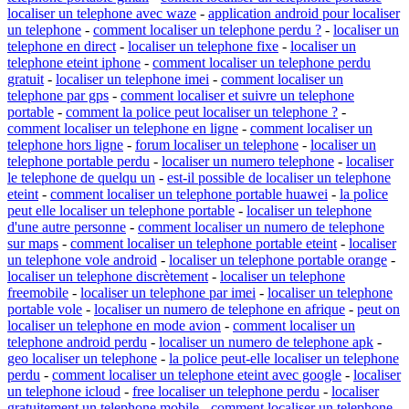
localiser un telephone avec waze
-
application android pour localiser
un telephone
-
comment localiser un telephone perdu ?
-
localiser un
telephone en direct
-
localiser un telephone fixe
-
localiser un
telephone eteint iphone
-
comment localiser un telephone perdu
gratuit
-
localiser un telephone imei
-
comment localiser un
telephone par gps
-
comment localiser et suivre un telephone
portable
-
comment la police peut localiser un telephone ?
-
comment localiser un telephone en ligne
-
comment localiser un
telephone hors ligne
-
forum localiser un telephone
-
localiser un
telephone portable perdu
-
localiser un numero telephone
-
localiser
le telephone de quelqu un
-
est-il possible de localiser un telephone
eteint
-
comment localiser un telephone portable huawei
-
la police
peut elle localiser un telephone portable
-
localiser un telephone
d'une autre personne
-
comment localiser un numero de telephone
sur maps
-
comment localiser un telephone portable eteint
-
localiser
un telephone vole android
-
localiser un telephone portable orange
-
localiser un telephone discrètement
-
localiser un telephone
freemobile
-
localiser un telephone par imei
-
localiser un telephone
portable vole
-
localiser un numero de telephone en afrique
-
peut on
localiser un telephone en mode avion
-
comment localiser un
telephone android perdu
-
localiser un numero de telephone apk
-
geo localiser un telephone
-
la police peut-elle localiser un telephone
perdu
-
comment localiser un telephone eteint avec google
-
localiser
un telephone icloud
-
free localiser un telephone perdu
-
localiser
gratuitement un telephone mobile
-
comment localiser un telephone