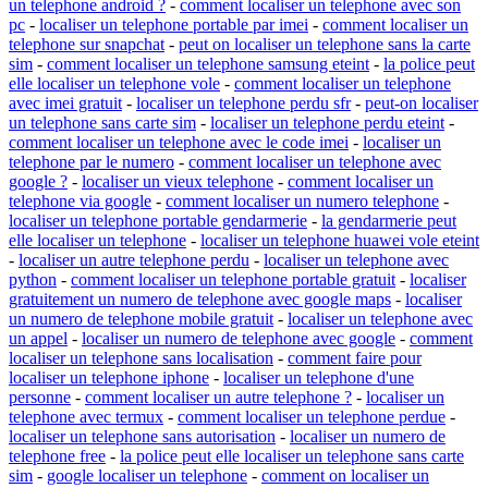
un telephone android ?
-
comment localiser un telephone avec son
pc
-
localiser un telephone portable par imei
-
comment localiser un
telephone sur snapchat
-
peut on localiser un telephone sans la carte
sim
-
comment localiser un telephone samsung eteint
-
la police peut
elle localiser un telephone vole
-
comment localiser un telephone
avec imei gratuit
-
localiser un telephone perdu sfr
-
peut-on localiser
un telephone sans carte sim
-
localiser un telephone perdu eteint
-
comment localiser un telephone avec le code imei
-
localiser un
telephone par le numero
-
comment localiser un telephone avec
google ?
-
localiser un vieux telephone
-
comment localiser un
telephone via google
-
comment localiser un numero telephone
-
localiser un telephone portable gendarmerie
-
la gendarmerie peut
elle localiser un telephone
-
localiser un telephone huawei vole eteint
-
localiser un autre telephone perdu
-
localiser un telephone avec
python
-
comment localiser un telephone portable gratuit
-
localiser
gratuitement un numero de telephone avec google maps
-
localiser
un numero de telephone mobile gratuit
-
localiser un telephone avec
un appel
-
localiser un numero de telephone avec google
-
comment
localiser un telephone sans localisation
-
comment faire pour
localiser un telephone iphone
-
localiser un telephone d'une
personne
-
comment localiser un autre telephone ?
-
localiser un
telephone avec termux
-
comment localiser un telephone perdue
-
localiser un telephone sans autorisation
-
localiser un numero de
telephone free
-
la police peut elle localiser un telephone sans carte
sim
-
google localiser un telephone
-
comment on localiser un