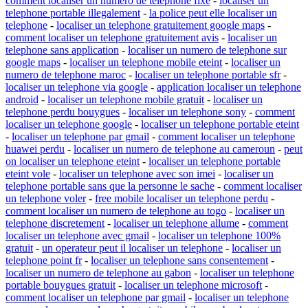
comment localiser un numero de telephone fixe
-
localiser un
telephone portable illegalement
-
la police peut elle localiser un
telephone
-
localiser un telephone gratuitement google maps
-
comment localiser un telephone gratuitement avis
-
localiser un
telephone sans application
-
localiser un numero de telephone sur
google maps
-
localiser un telephone mobile eteint
-
localiser un
numero de telephone maroc
-
localiser un telephone portable sfr
-
localiser un telephone via google
-
application localiser un telephone
android
-
localiser un telephone mobile gratuit
-
localiser un
telephone perdu bouygues
-
localiser un telephone sony
-
comment
localiser un telephone google
-
localiser un telephone portable eteint
-
localiser un telephone par gmail
-
comment localiser un telephone
huawei perdu
-
localiser un numero de telephone au cameroun
-
peut
on localiser un telephone eteint
-
localiser un telephone portable
eteint vole
-
localiser un telephone avec son imei
-
localiser un
telephone portable sans que la personne le sache
-
comment localiser
un telephone voler
-
free mobile localiser un telephone perdu
-
comment localiser un numero de telephone au togo
-
localiser un
telephone discretement
-
localiser un telephone allume
-
comment
localiser un telephone avec gmail
-
localiser un telephone 100%
gratuit
-
un operateur peut il localiser un telephone
-
localiser un
telephone point fr
-
localiser un telephone sans consentement
-
localiser un numero de telephone au gabon
-
localiser un telephone
portable bouygues gratuit
-
localiser un telephone microsoft
-
comment localiser un telephone par gmail
-
localiser un telephone