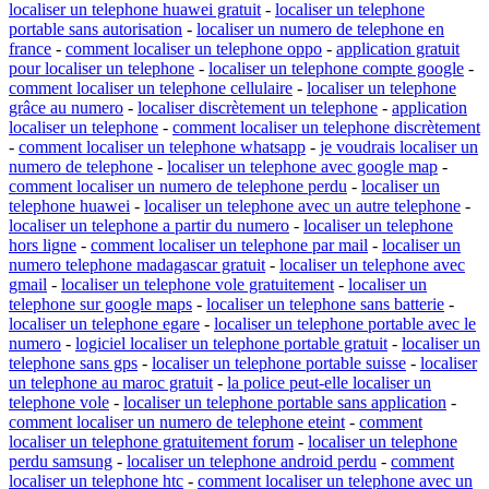
localiser un telephone huawei gratuit
-
localiser un telephone
portable sans autorisation
-
localiser un numero de telephone en
france
-
comment localiser un telephone oppo
-
application gratuit
pour localiser un telephone
-
localiser un telephone compte google
-
comment localiser un telephone cellulaire
-
localiser un telephone
grâce au numero
-
localiser discrètement un telephone
-
application
localiser un telephone
-
comment localiser un telephone discrètement
-
comment localiser un telephone whatsapp
-
je voudrais localiser un
numero de telephone
-
localiser un telephone avec google map
-
comment localiser un numero de telephone perdu
-
localiser un
telephone huawei
-
localiser un telephone avec un autre telephone
-
localiser un telephone a partir du numero
-
localiser un telephone
hors ligne
-
comment localiser un telephone par mail
-
localiser un
numero telephone madagascar gratuit
-
localiser un telephone avec
gmail
-
localiser un telephone vole gratuitement
-
localiser un
telephone sur google maps
-
localiser un telephone sans batterie
-
localiser un telephone egare
-
localiser un telephone portable avec le
numero
-
logiciel localiser un telephone portable gratuit
-
localiser un
telephone sans gps
-
localiser un telephone portable suisse
-
localiser
un telephone au maroc gratuit
-
la police peut-elle localiser un
telephone vole
-
localiser un telephone portable sans application
-
comment localiser un numero de telephone eteint
-
comment
localiser un telephone gratuitement forum
-
localiser un telephone
perdu samsung
-
localiser un telephone android perdu
-
comment
localiser un telephone htc
-
comment localiser un telephone avec un