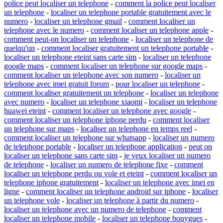
police peut localiser un telephone
-
comment la police peut localiser
un telephone
-
localiser un telephone portable gratuitement avec le
numero
-
localiser un telephone gmail
-
comment localiser un
telephone avec le numero
-
comment localiser un telephone apple
-
comment peut-on localiser un telephone
-
localiser un telephone de
quelqu'un
-
comment localiser gratuitement un telephone portable
-
localiser un telephone eteint sans carte sim
-
localiser un telephone
google maps
-
comment localiser un telephone sur google maps
-
comment localiser un telephone avec son numero
-
localiser un
telephone avec imei gratuit forum
-
pour localiser un telephone
-
comment localiser gratuitement un telephone
-
localiser un telephone
avec numero
-
localiser un telephone xiaomi
-
localiser un telephone
huawei eteint
-
comment localiser un telephone avec google
-
comment localiser un telephone iphone perdu
-
comment localiser
un telephone sur maps
-
localiser un telephone en temps reel
-
comment localiser un telephone sur whatsapp
-
localiser un numero
de telephone portable
-
localiser un telephone application
-
peut on
localiser un telephone sans carte sim
-
je veux localiser un numero
de telephone
-
localiser un numero de telephone fixe
-
comment
localiser un telephone perdu ou vole et eteint
-
comment localiser un
telephone iphone gratuitement
-
localiser un telephone avec imei en
ligne
-
comment localiser un telephone android sur iphone
-
localiser
un telephone vole
-
localiser un telephone à partir du numero
-
localiser un telephone avec un numero de telephone
-
comment
localiser un telephone mobile
-
localiser un telephone bouygues
-