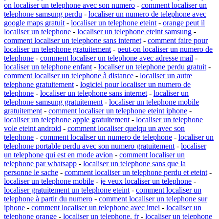
on localiser un telephone avec son numero
-
comment localiser un
telephone samsung perdu
-
localiser un numero de telephone avec
google maps gratuit
-
localiser un telephone eteint
-
orange peut il
localiser un telephone
-
localiser un telephone eteint samsung
-
comment localiser un telephone sans internet
-
comment faire pour
localiser un telephone gratuitement
-
peut-on localiser un numero de
telephone
-
comment localiser un telephone avec adresse mail
-
localiser un telephone enfant
-
localiser un telephone perdu gratuit
-
comment localiser un telephone à distance
-
localiser un autre
telephone gratuitement
-
logiciel pour localiser un numero de
telephone
-
localiser un telephone sans internet
-
localiser un
telephone samsung gratuitement
-
localiser un telephone mobile
gratuitement
-
comment localiser un telephone eteint iphone
-
localiser un telephone apple gratuitement
-
localiser un telephone
vole eteint android
-
comment localiser quelqu un avec son
telephone
-
comment localiser un numero de telephone
-
localiser un
telephone portable perdu avec son numero gratuitement
-
localiser
un telephone qui est en mode avion
-
comment localiser un
telephone par whatsapp
-
localiser un telephone sans que la
personne le sache
-
comment localiser un telephone perdu et eteint
-
localiser un telephone mobile
-
je veux localiser un telephone
-
localiser gratuitement un telephone eteint
-
comment localiser un
telephone à partir du numero
-
comment localiser un telephone sur
iphone
-
comment localiser un telephone avec imei
-
localiser un
telephone orange
-
localiser un telephone. fr
-
localiser un telephone