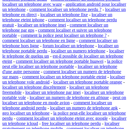
localiser un telephone avec waze
-
application android pour localiser
un telephone
-
comment localiser un telephone perdu ?
-
localiser un
telephone en direct
-
localiser un telephone fixe
-
localiser un
telephone eteint iphone
-
comment localiser un telephone perdu
gratuit
-
localiser un telephone imei
-
comment localiser un
telephone par gps
-
comment localiser et suivre un telephone
portable
-
comment la police peut localiser un telephone ?
-
comment localiser un telephone en ligne
-
comment localiser un
telephone hors ligne
-
forum localiser un telephone
-
localiser un
telephone portable perdu
-
localiser un numero telephone
-
localiser
le telephone de quelqu un
-
est-il possible de localiser un telephone
eteint
-
comment localiser un telephone portable huawei
-
la police
peut elle localiser un telephone portable
-
localiser un telephone
d'une autre personne
-
comment localiser un numero de telephone
sur maps
-
comment localiser un telephone portable eteint
-
localiser
un telephone vole android
-
localiser un telephone portable orange
-
localiser un telephone discrètement
-
localiser un telephone
freemobile
-
localiser un telephone par imei
-
localiser un telephone
portable vole
-
localiser un numero de telephone en afrique
-
peut on
localiser un telephone en mode avion
-
comment localiser un
telephone android perdu
-
localiser un numero de telephone apk
-
geo localiser un telephone
-
la police peut-elle localiser un telephone
perdu
-
comment localiser un telephone eteint avec google
-
localiser
un telephone icloud
-
free localiser un telephone perdu
-
localiser
gratuitement un telephone mobile
-
comment localiser un telephone