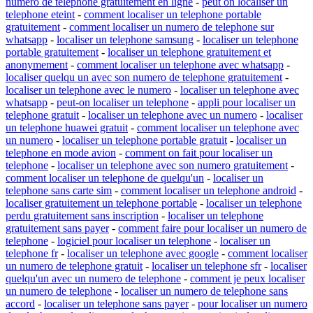
numero de telephone gratuitement en ligne
-
peut on localiser un
telephone eteint
-
comment localiser un telephone portable
gratuitement
-
comment localiser un numero de telephone sur
whatsapp
-
localiser un telephone samsung
-
localiser un telephone
portable gratuitement
-
localiser un telephone gratuitement et
anonymement
-
comment localiser un telephone avec whatsapp
-
localiser quelqu un avec son numero de telephone gratuitement
-
localiser un telephone avec le numero
-
localiser un telephone avec
whatsapp
-
peut-on localiser un telephone
-
appli pour localiser un
telephone gratuit
-
localiser un telephone avec un numero
-
localiser
un telephone huawei gratuit
-
comment localiser un telephone avec
un numero
-
localiser un telephone portable gratuit
-
localiser un
telephone en mode avion
-
comment on fait pour localiser un
telephone
-
localiser un telephone avec son numero gratuitement
-
comment localiser un telephone de quelqu'un
-
localiser un
telephone sans carte sim
-
comment localiser un telephone android
-
localiser gratuitement un telephone portable
-
localiser un telephone
perdu gratuitement sans inscription
-
localiser un telephone
gratuitement sans payer
-
comment faire pour localiser un numero de
telephone
-
logiciel pour localiser un telephone
-
localiser un
telephone fr
-
localiser un telephone avec google
-
comment localiser
un numero de telephone gratuit
-
localiser un telephone sfr
-
localiser
quelqu'un avec un numero de telephone
-
comment je peux localiser
un numero de telephone
-
localiser un numero de telephone sans
accord
-
localiser un telephone sans payer
-
pour localiser un numero