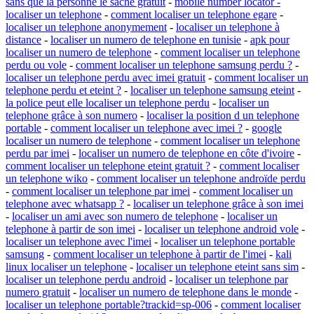
sans que la personne le sache gratuit
-
mobile number locator -
localiser un telephone
-
comment localiser un telephone egare
-
localiser un telephone anonymement
-
localiser un telephone à
distance
-
localiser un numero de telephone en tunisie
-
apk pour
localiser un numero de telephone
-
comment localiser un telephone
perdu ou vole
-
comment localiser un telephone samsung perdu ?
-
localiser un telephone perdu avec imei gratuit
-
comment localiser un
telephone perdu et eteint ?
-
localiser un telephone samsung eteint
-
la police peut elle localiser un telephone perdu
-
localiser un
telephone grâce à son numero
-
localiser la position d un telephone
portable
-
comment localiser un telephone avec imei ?
-
google
localiser un numero de telephone
-
comment localiser un telephone
perdu par imei
-
localiser un numero de telephone en côte d'ivoire
-
comment localiser un telephone eteint gratuit ?
-
comment localiser
un telephone wiko
-
comment localiser un telephone androïde perdu
-
comment localiser un telephone par imei
-
comment localiser un
telephone avec whatsapp ?
-
localiser un telephone grâce à son imei
-
localiser un ami avec son numero de telephone
-
localiser un
telephone à partir de son imei
-
localiser un telephone android vole
-
localiser un telephone avec l'imei
-
localiser un telephone portable
samsung
-
comment localiser un telephone à partir de l'imei
-
kali
linux localiser un telephone
-
localiser un telephone eteint sans sim
-
localiser un telephone perdu android
-
localiser un telephone par
numero gratuit
-
localiser un numero de telephone dans le monde
-
localiser un telephone portable?trackid=sp-006
-
comment localiser