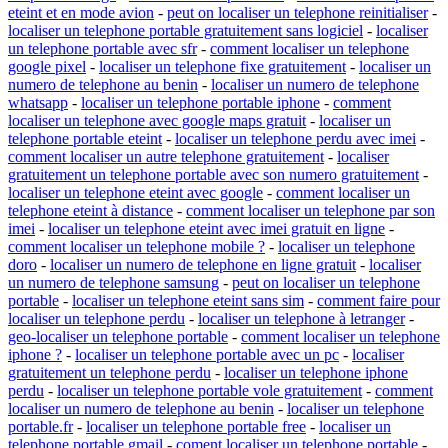
eteint et en mode avion
-
peut on localiser un telephone reinitialiser
-
localiser un telephone portable gratuitement sans logiciel
-
localiser
un telephone portable avec sfr
-
comment localiser un telephone
google pixel
-
localiser un telephone fixe gratuitement
-
localiser un
numero de telephone au benin
-
localiser un numero de telephone
whatsapp
-
localiser un telephone portable iphone
-
comment
localiser un telephone avec google maps gratuit
-
localiser un
telephone portable eteint
-
localiser un telephone perdu avec imei
-
comment localiser un autre telephone gratuitement
-
localiser
gratuitement un telephone portable avec son numero gratuitement
-
localiser un telephone eteint avec google
-
comment localiser un
telephone eteint à distance
-
comment localiser un telephone par son
imei
-
localiser un telephone eteint avec imei gratuit en ligne
-
comment localiser un telephone mobile ?
-
localiser un telephone
doro
-
localiser un numero de telephone en ligne gratuit
-
localiser
un numero de telephone samsung
-
peut on localiser un telephone
portable
-
localiser un telephone eteint sans sim
-
comment faire pour
localiser un telephone perdu
-
localiser un telephone à letranger
-
geo-localiser un telephone portable
-
comment localiser un telephone
iphone ?
-
localiser un telephone portable avec un pc
-
localiser
gratuitement un telephone perdu
-
localiser un telephone iphone
perdu
-
localiser un telephone portable vole gratuitement
-
comment
localiser un numero de telephone au benin
-
localiser un telephone
portable.fr
-
localiser un telephone portable free
-
localiser un
telephone portable gmail
-
coment localiser un telephone portable
-