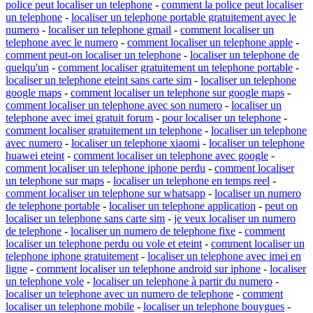
police peut localiser un telephone
-
comment la police peut localiser
un telephone
-
localiser un telephone portable gratuitement avec le
numero
-
localiser un telephone gmail
-
comment localiser un
telephone avec le numero
-
comment localiser un telephone apple
-
comment peut-on localiser un telephone
-
localiser un telephone de
quelqu'un
-
comment localiser gratuitement un telephone portable
-
localiser un telephone eteint sans carte sim
-
localiser un telephone
google maps
-
comment localiser un telephone sur google maps
-
comment localiser un telephone avec son numero
-
localiser un
telephone avec imei gratuit forum
-
pour localiser un telephone
-
comment localiser gratuitement un telephone
-
localiser un telephone
avec numero
-
localiser un telephone xiaomi
-
localiser un telephone
huawei eteint
-
comment localiser un telephone avec google
-
comment localiser un telephone iphone perdu
-
comment localiser
un telephone sur maps
-
localiser un telephone en temps reel
-
comment localiser un telephone sur whatsapp
-
localiser un numero
de telephone portable
-
localiser un telephone application
-
peut on
localiser un telephone sans carte sim
-
je veux localiser un numero
de telephone
-
localiser un numero de telephone fixe
-
comment
localiser un telephone perdu ou vole et eteint
-
comment localiser un
telephone iphone gratuitement
-
localiser un telephone avec imei en
ligne
-
comment localiser un telephone android sur iphone
-
localiser
un telephone vole
-
localiser un telephone à partir du numero
-
localiser un telephone avec un numero de telephone
-
comment
localiser un telephone mobile
-
localiser un telephone bouygues
-