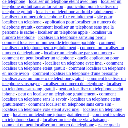
de telephone
-
localiser un telephone eteint avec imei
-
localiser un
telephone gratuit sans autorisation
-
application pour localiser un
telephone gratuit
-
localiser un telephone android gratuitement
-
localiser un numero de telephone fixe gratuitement
-
site pour
localiser un telephone
-
application pour localiser un numero de
telephone gratuit
-
comment localiser un telephone sans que la
personne le sache
-
localiser un telephone apple
-
localiser un
numero telephone
-
localiser un telephone samsung perdu
-
comment localiser un numero de telephone portable
-
comment
localiser un telephone perdu gratuitement
-
comment on localiser un
numero de telephone
-
localiser un telephone par son numero
-
comment on peut localiser un telephone
-
quelle application pour
localiser un telephone
-
localiser un telephone avec imei
-
comment
localiser un telephone eteint gratuit
-
comment localiser un telephone
en mode avion
-
comment localiser un telephone d'une personne
-
localiser avec un numero de telephone gratuit
-
comment localiser un
telephone sans payer
-
localiser un numero de telephone
-
localiser
un telephone samsung gratuit
-
peut on localiser un telephone eteint
iphone
-
peut on localiser un telephone gratuitement
-
comment
localiser un telephone sans le savoir
-
localiser un telephone eteint
gratuitement
-
comment localiser un telephone sans carte sim
-
localiser un telephone vole eteint avec imei
-
localiser un telephone
free
-
localiser un telephone iphone gratuitement
-
comment localiser
un telephone xiaomi
-
localiser un telephone via whatsapp
-
comment on peut localiser un numero de telephone
-
est ce que la