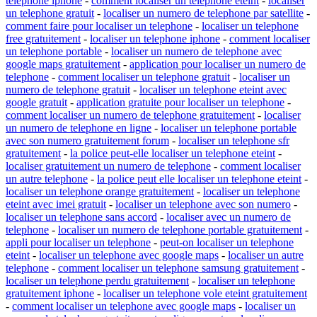
telephone iphone
-
comment localiser un telephone eteint
-
localiser
un telephone gratuit
-
localiser un numero de telephone par satellite
-
comment faire pour localiser un telephone
-
localiser un telephone
free gratuitement
-
localiser un telephone iphone
-
comment localiser
un telephone portable
-
localiser un numero de telephone avec
google maps gratuitement
-
application pour localiser un numero de
telephone
-
comment localiser un telephone gratuit
-
localiser un
numero de telephone gratuit
-
localiser un telephone eteint avec
google gratuit
-
application gratuite pour localiser un telephone
-
comment localiser un numero de telephone gratuitement
-
localiser
un numero de telephone en ligne
-
localiser un telephone portable
avec son numero gratuitement forum
-
localiser un telephone sfr
gratuitement
-
la police peut-elle localiser un telephone eteint
-
localiser gratuitement un numero de telephone
-
comment localiser
un autre telephone
-
la police peut elle localiser un telephone eteint
-
localiser un telephone orange gratuitement
-
localiser un telephone
eteint avec imei gratuit
-
localiser un telephone avec son numero
-
localiser un telephone sans accord
-
localiser avec un numero de
telephone
-
localiser un numero de telephone portable gratuitement
-
appli pour localiser un telephone
-
peut-on localiser un telephone
eteint
-
localiser un telephone avec google maps
-
localiser un autre
telephone
-
comment localiser un telephone samsung gratuitement
-
localiser un telephone perdu gratuitement
-
localiser un telephone
gratuitement iphone
-
localiser un telephone vole eteint gratuitement
-
comment localiser un telephone avec google maps
-
localiser un