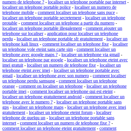
numero de telephone ?
-
localiser un telephone portable par internet
-
localiser un telephone portable police
-
localiser un numero de
telephone mobile
-
comment localiser un telephone sans puce
-
localiser un telephone portable secretement
-
localiser un telephone
protable
-
comment localiser un telephone a partir du numero
-
localiser un telephone portable illegalement
-
comment ajouter un
telephone sur localiser
-
application pour localiser un telephone
perdu
-
localiser un telephone portable sfr gratuitement
-
localiser un
telephone kali linux
-
comment localiser un telephone fixe
-
localiser
un telephone vole eteint sans carte sim
-
comment localiser un
telephone avec google maps ?
-
localiser un telephone via gmail
-
localiser un telephone par google
-
localiser un telephone eteint avec
imei gratuit
-
localiser un numero de telephone fixe
-
localiser un
telephone eteint avec imei
-
localiser un telephone portable avec
gmail
-
localiser un telephone avec son numero
-
comment localiser
un telephone perdu samsung
-
comment localiser un telephone
orange
-
comment on localiser un telephone
-
localiser un telephone
portable imei
-
comment localiser un telephone qui est eteint
-
localiser un telephone gratuitement android
-
comment localiser un
telephone avec le numero ?
-
localiser un telephone portable sans
gps
-
localiser un telephone maps
-
localiser un telephone avec imei
gratuitement
-
localiser un telephone eteint forum
-
localiser
telephone de quelqu un
-
localiser un telephone portable sans
internet
-
comment localiser un numero de telephone fixe ?
-
comment localiser un telephone eteint gratuitement
-
comment