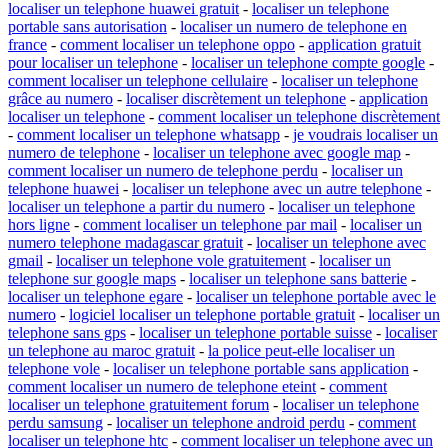
localiser un telephone huawei gratuit
-
localiser un telephone
portable sans autorisation
-
localiser un numero de telephone en
france
-
comment localiser un telephone oppo
-
application gratuit
pour localiser un telephone
-
localiser un telephone compte google
-
comment localiser un telephone cellulaire
-
localiser un telephone
grâce au numero
-
localiser discrètement un telephone
-
application
localiser un telephone
-
comment localiser un telephone discrètement
-
comment localiser un telephone whatsapp
-
je voudrais localiser un
numero de telephone
-
localiser un telephone avec google map
-
comment localiser un numero de telephone perdu
-
localiser un
telephone huawei
-
localiser un telephone avec un autre telephone
-
localiser un telephone a partir du numero
-
localiser un telephone
hors ligne
-
comment localiser un telephone par mail
-
localiser un
numero telephone madagascar gratuit
-
localiser un telephone avec
gmail
-
localiser un telephone vole gratuitement
-
localiser un
telephone sur google maps
-
localiser un telephone sans batterie
-
localiser un telephone egare
-
localiser un telephone portable avec le
numero
-
logiciel localiser un telephone portable gratuit
-
localiser un
telephone sans gps
-
localiser un telephone portable suisse
-
localiser
un telephone au maroc gratuit
-
la police peut-elle localiser un
telephone vole
-
localiser un telephone portable sans application
-
comment localiser un numero de telephone eteint
-
comment
localiser un telephone gratuitement forum
-
localiser un telephone
perdu samsung
-
localiser un telephone android perdu
-
comment
localiser un telephone htc
-
comment localiser un telephone avec un