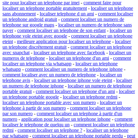
site pour localiser un telephone par imei
-
comment faire pour
localiser un telephone portable gratuitement
-
localiser un telephone
sans abonnement
-
localiser telephone d un ami
-
comment localiser
un telephone android gratuit
-
comment localiser un numero de
telephone sur google maps
-
localiser un numero de telephone sans
payer
-
comment localiser un telephone de son enfant
-
localiser un
telephone vole eteint avec google
-
comment localiser un telephone
eteint
-
meilleure application pour localiser un telephone
-
localiser
un telephone discrètement gratuit
-
comment localiser un telephone
avec snapchat
-
localiser un telephone avec facebook
-
localiser un
numeros de telephone
-
localiser un telephone d'un ami
-
comment
localiser un telephone via whatsapp
-
localiser un telephone
whatsapp
-
comment localiser un numero de telephone iphone
-
comment localiser avec un numero de telephone
-
localiser un
telephone avis
-
localiser un telephone iphone vole eteint
-
localiser
un numero de telephone iphone
-
localiser un numero de telephone
portable gratuit
-
comment localiser un telephone d'un ami
-
localiser
un telephone portable google
-
localiser un telephone redmi
-
localiser un telephone portable avec son numero
-
localiser un
telephone à partir de son numero
-
comment localiser un telephone
par son numero
-
comment localiser un telephone à partir d'un
numero
-
application pour localiser un telephone iphone
-
comment
localiser le telephone de quelqu un
-
comment localiser un telephone
redmi
-
comment localiser un telephone ?
-
localiser un telephone
par whatsapp
-
comment localiser un telephone portable perdu
-
peut