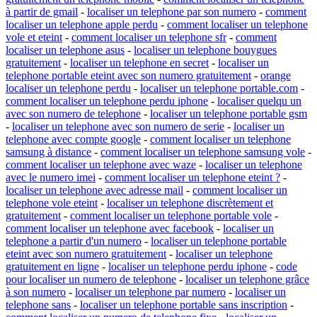
à partir de gmail
-
localiser un telephone par son numero
-
comment
localiser un telephone apple perdu
-
comment localiser un telephone
vole et eteint
-
comment localiser un telephone sfr
-
comment
localiser un telephone asus
-
localiser un telephone bouygues
gratuitement
-
localiser un telephone en secret
-
localiser un
telephone portable eteint avec son numero gratuitement
-
orange
localiser un telephone perdu
-
localiser un telephone portable.com
-
comment localiser un telephone perdu iphone
-
localiser quelqu un
avec son numero de telephone
-
localiser un telephone portable gsm
-
localiser un telephone avec son numero de serie
-
localiser un
telephone avec compte google
-
comment localiser un telephone
samsung à distance
-
comment localiser un telephone samsung vole
-
comment localiser un telephone avec waze
-
localiser un telephone
avec le numero imei
-
comment localiser un telephone eteint ?
-
localiser un telephone avec adresse mail
-
comment localiser un
telephone vole eteint
-
localiser un telephone discrètement et
gratuitement
-
comment localiser un telephone portable vole
-
comment localiser un telephone avec facebook
-
localiser un
telephone a partir d'un numero
-
localiser un telephone portable
eteint avec son numero gratuitement
-
localiser un telephone
gratuitement en ligne
-
localiser un telephone perdu iphone
-
code
pour localiser un numero de telephone
-
localiser un telephone grâce
à son numero
-
localiser un telephone par numero
-
localiser un
telephone sans
-
localiser un telephone portable sans inscription
-