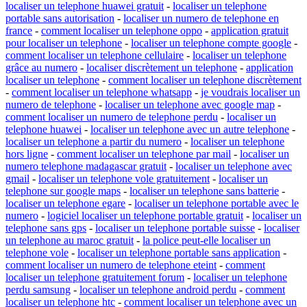
localiser un telephone huawei gratuit
-
localiser un telephone
portable sans autorisation
-
localiser un numero de telephone en
france
-
comment localiser un telephone oppo
-
application gratuit
pour localiser un telephone
-
localiser un telephone compte google
-
comment localiser un telephone cellulaire
-
localiser un telephone
grâce au numero
-
localiser discrètement un telephone
-
application
localiser un telephone
-
comment localiser un telephone discrètement
-
comment localiser un telephone whatsapp
-
je voudrais localiser un
numero de telephone
-
localiser un telephone avec google map
-
comment localiser un numero de telephone perdu
-
localiser un
telephone huawei
-
localiser un telephone avec un autre telephone
-
localiser un telephone a partir du numero
-
localiser un telephone
hors ligne
-
comment localiser un telephone par mail
-
localiser un
numero telephone madagascar gratuit
-
localiser un telephone avec
gmail
-
localiser un telephone vole gratuitement
-
localiser un
telephone sur google maps
-
localiser un telephone sans batterie
-
localiser un telephone egare
-
localiser un telephone portable avec le
numero
-
logiciel localiser un telephone portable gratuit
-
localiser un
telephone sans gps
-
localiser un telephone portable suisse
-
localiser
un telephone au maroc gratuit
-
la police peut-elle localiser un
telephone vole
-
localiser un telephone portable sans application
-
comment localiser un numero de telephone eteint
-
comment
localiser un telephone gratuitement forum
-
localiser un telephone
perdu samsung
-
localiser un telephone android perdu
-
comment
localiser un telephone htc
-
comment localiser un telephone avec un