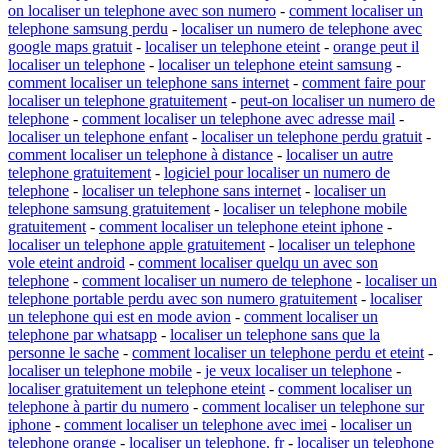
on localiser un telephone avec son numero
-
comment localiser un
telephone samsung perdu
-
localiser un numero de telephone avec
google maps gratuit
-
localiser un telephone eteint
-
orange peut il
localiser un telephone
-
localiser un telephone eteint samsung
-
comment localiser un telephone sans internet
-
comment faire pour
localiser un telephone gratuitement
-
peut-on localiser un numero de
telephone
-
comment localiser un telephone avec adresse mail
-
localiser un telephone enfant
-
localiser un telephone perdu gratuit
-
comment localiser un telephone à distance
-
localiser un autre
telephone gratuitement
-
logiciel pour localiser un numero de
telephone
-
localiser un telephone sans internet
-
localiser un
telephone samsung gratuitement
-
localiser un telephone mobile
gratuitement
-
comment localiser un telephone eteint iphone
-
localiser un telephone apple gratuitement
-
localiser un telephone
vole eteint android
-
comment localiser quelqu un avec son
telephone
-
comment localiser un numero de telephone
-
localiser un
telephone portable perdu avec son numero gratuitement
-
localiser
un telephone qui est en mode avion
-
comment localiser un
telephone par whatsapp
-
localiser un telephone sans que la
personne le sache
-
comment localiser un telephone perdu et eteint
-
localiser un telephone mobile
-
je veux localiser un telephone
-
localiser gratuitement un telephone eteint
-
comment localiser un
telephone à partir du numero
-
comment localiser un telephone sur
iphone
-
comment localiser un telephone avec imei
-
localiser un
telephone orange
-
localiser un telephone. fr
-
localiser un telephone