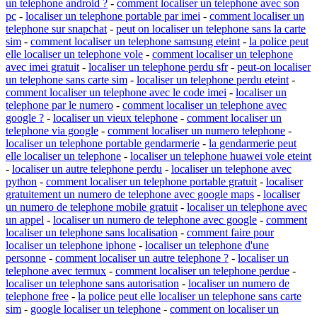
un telephone android ?
-
comment localiser un telephone avec son
pc
-
localiser un telephone portable par imei
-
comment localiser un
telephone sur snapchat
-
peut on localiser un telephone sans la carte
sim
-
comment localiser un telephone samsung eteint
-
la police peut
elle localiser un telephone vole
-
comment localiser un telephone
avec imei gratuit
-
localiser un telephone perdu sfr
-
peut-on localiser
un telephone sans carte sim
-
localiser un telephone perdu eteint
-
comment localiser un telephone avec le code imei
-
localiser un
telephone par le numero
-
comment localiser un telephone avec
google ?
-
localiser un vieux telephone
-
comment localiser un
telephone via google
-
comment localiser un numero telephone
-
localiser un telephone portable gendarmerie
-
la gendarmerie peut
elle localiser un telephone
-
localiser un telephone huawei vole eteint
-
localiser un autre telephone perdu
-
localiser un telephone avec
python
-
comment localiser un telephone portable gratuit
-
localiser
gratuitement un numero de telephone avec google maps
-
localiser
un numero de telephone mobile gratuit
-
localiser un telephone avec
un appel
-
localiser un numero de telephone avec google
-
comment
localiser un telephone sans localisation
-
comment faire pour
localiser un telephone iphone
-
localiser un telephone d'une
personne
-
comment localiser un autre telephone ?
-
localiser un
telephone avec termux
-
comment localiser un telephone perdue
-
localiser un telephone sans autorisation
-
localiser un numero de
telephone free
-
la police peut elle localiser un telephone sans carte
sim
-
google localiser un telephone
-
comment on localiser un