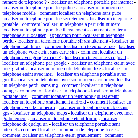
numero de telephone ?
-
localiser un telephone portable par internet
-
localiser un telephone portable police
-
localiser un numero de
telephone mobile
-
comment localiser un telephone sans puce
-
localiser un telephone portable secretement
-
localiser un telephone
protable
-
comment localiser un telephone a partir du numero
-
localiser un telephone portable illegalement
-
comment ajouter un
telephone sur localiser
-
application pour localiser un telephone
perdu
-
localiser un telephone portable sfr gratuitement
-
localiser un
telephone kali linux
-
comment localiser un telephone fixe
-
localiser
un telephone vole eteint sans carte sim
-
comment localiser un
telephone avec google maps ?
-
localiser un telephone via gmail
-
localiser un telephone par google
-
localiser un telephone eteint avec
imei gratuit
-
localiser un numero de telephone fixe
-
localiser un
telephone eteint avec imei
-
localiser un telephone portable avec
gmail
-
localiser un telephone avec son numero
-
comment localiser
un telephone perdu samsung
-
comment localiser un telephone
orange
-
comment on localiser un telephone
-
localiser un telephone
portable imei
-
comment localiser un telephone qui est eteint
-
localiser un telephone gratuitement android
-
comment localiser un
telephone avec le numero ?
-
localiser un telephone portable sans
gps
-
localiser un telephone maps
-
localiser un telephone avec imei
gratuitement
-
localiser un telephone eteint forum
-
localiser
telephone de quelqu un
-
localiser un telephone portable sans
internet
-
comment localiser un numero de telephone fixe ?
-
comment localiser un telephone eteint gratuitement
-
comment