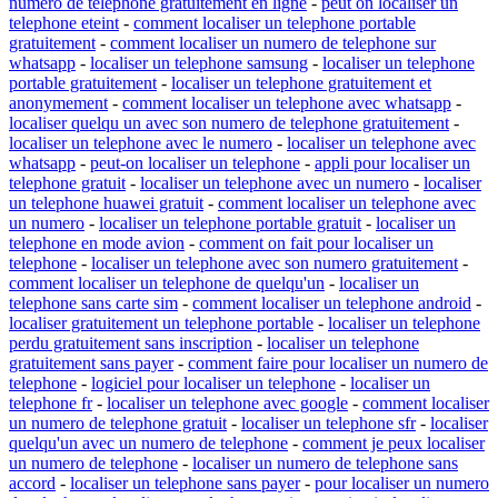
numero de telephone gratuitement en ligne
-
peut on localiser un
telephone eteint
-
comment localiser un telephone portable
gratuitement
-
comment localiser un numero de telephone sur
whatsapp
-
localiser un telephone samsung
-
localiser un telephone
portable gratuitement
-
localiser un telephone gratuitement et
anonymement
-
comment localiser un telephone avec whatsapp
-
localiser quelqu un avec son numero de telephone gratuitement
-
localiser un telephone avec le numero
-
localiser un telephone avec
whatsapp
-
peut-on localiser un telephone
-
appli pour localiser un
telephone gratuit
-
localiser un telephone avec un numero
-
localiser
un telephone huawei gratuit
-
comment localiser un telephone avec
un numero
-
localiser un telephone portable gratuit
-
localiser un
telephone en mode avion
-
comment on fait pour localiser un
telephone
-
localiser un telephone avec son numero gratuitement
-
comment localiser un telephone de quelqu'un
-
localiser un
telephone sans carte sim
-
comment localiser un telephone android
-
localiser gratuitement un telephone portable
-
localiser un telephone
perdu gratuitement sans inscription
-
localiser un telephone
gratuitement sans payer
-
comment faire pour localiser un numero de
telephone
-
logiciel pour localiser un telephone
-
localiser un
telephone fr
-
localiser un telephone avec google
-
comment localiser
un numero de telephone gratuit
-
localiser un telephone sfr
-
localiser
quelqu'un avec un numero de telephone
-
comment je peux localiser
un numero de telephone
-
localiser un numero de telephone sans
accord
-
localiser un telephone sans payer
-
pour localiser un numero