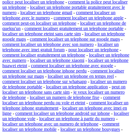
police peut localiser un telephone
-
comment la police peut localiser
un telephone
-
localiser un telephone portable gratuitement avec le
numero
-
localiser un telephone gmail
-
comment localiser un
telephone avec le numero
-
comment localiser un telephone apple
-
comment peut-on localiser un telephone
-
localiser un telephone de
quelqu'un
-
comment localiser gratuitement un telephone portable
-
localiser un telephone eteint sans carte sim
-
localiser un telephone
google maps
-
comment localiser un telephone sur google maps
-
comment localiser un telephone avec son numero
-
localiser un
telephone avec imei gratuit forum
-
pour localiser un telephone
-
comment localiser gratuitement un telephone
-
localiser un telephone
avec numero
-
localiser un telephone xiaomi
-
localiser un telephone
huawei eteint
-
comment localiser un telephone avec google
-
comment localiser un telephone iphone perdu
-
comment localiser
un telephone sur maps
-
localiser un telephone en temps reel
-
comment localiser un telephone sur whatsapp
-
localiser un numero
de telephone portable
-
localiser un telephone application
-
peut on
localiser un telephone sans carte sim
-
je veux localiser un numero
de telephone
-
localiser un numero de telephone fixe
-
comment
localiser un telephone perdu ou vole et eteint
-
comment localiser un
telephone iphone gratuitement
-
localiser un telephone avec imei en
ligne
-
comment localiser un telephone android sur iphone
-
localiser
un telephone vole
-
localiser un telephone à partir du numero
-
localiser un telephone avec un numero de telephone
-
comment
localiser un telephone mobile
-
localiser un telephone bouygues
-