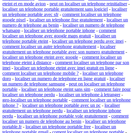
eteint et en mode avion
-
peut on localiser un telephone reinitialiser
-
localiser un telephone portable gratuitement sans logiciel
-
localiser
un telephone portable avec sfr
-
comment localiser un telephone
google pixel
-
localiser un telephone fixe gratuitement
-
localiser un
numero de telephone au benin
-
localiser un numero de telephone
whatsapp
-
localiser un telephone portable iphone
-
comment
localiser un telephone avec google maps gratuit
-
localiser un
telephone portable eteint
-
localiser un telephone perdu avec imei
-
comment localiser un autre telephone gratuitement
-
localiser
gratuitement un telephone portable avec son numero gratuitement
-
localiser un telephone eteint avec google
-
comment localiser un
telephone eteint à distance
-
comment localiser un telephone par son
imei
-
localiser un telephone eteint avec imei gratuit en ligne
-
comment localiser un telephone mobile ?
-
localiser un telephone
doro
-
localiser un numero de telephone en ligne gratuit
-
localiser
un numero de telephone samsung
-
peut on localiser un telephone
portable
-
localiser un telephone eteint sans sim
-
comment faire pour
localiser un telephone perdu
-
localiser un telephone à letranger
-
geo-localiser un telephone portable
-
comment localiser un telephone
iphone ?
-
localiser un telephone portable avec un pc
-
localiser
gratuitement un telephone perdu
-
localiser un telephone iphone
perdu
-
localiser un telephone portable vole gratuitement
-
comment
localiser un numero de telephone au benin
-
localiser un telephone
portable.fr
-
localiser un telephone portable free
-
localiser un
telephone portable gmail
-
coment localiser un telephone portable
-