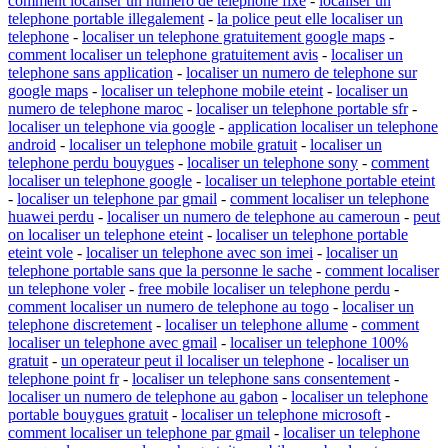
comment localiser un numero de telephone fixe
-
localiser un
telephone portable illegalement
-
la police peut elle localiser un
telephone
-
localiser un telephone gratuitement google maps
-
comment localiser un telephone gratuitement avis
-
localiser un
telephone sans application
-
localiser un numero de telephone sur
google maps
-
localiser un telephone mobile eteint
-
localiser un
numero de telephone maroc
-
localiser un telephone portable sfr
-
localiser un telephone via google
-
application localiser un telephone
android
-
localiser un telephone mobile gratuit
-
localiser un
telephone perdu bouygues
-
localiser un telephone sony
-
comment
localiser un telephone google
-
localiser un telephone portable eteint
-
localiser un telephone par gmail
-
comment localiser un telephone
huawei perdu
-
localiser un numero de telephone au cameroun
-
peut
on localiser un telephone eteint
-
localiser un telephone portable
eteint vole
-
localiser un telephone avec son imei
-
localiser un
telephone portable sans que la personne le sache
-
comment localiser
un telephone voler
-
free mobile localiser un telephone perdu
-
comment localiser un numero de telephone au togo
-
localiser un
telephone discretement
-
localiser un telephone allume
-
comment
localiser un telephone avec gmail
-
localiser un telephone 100%
gratuit
-
un operateur peut il localiser un telephone
-
localiser un
telephone point fr
-
localiser un telephone sans consentement
-
localiser un numero de telephone au gabon
-
localiser un telephone
portable bouygues gratuit
-
localiser un telephone microsoft
-
comment localiser un telephone par gmail
-
localiser un telephone