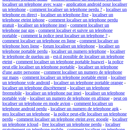
localiser un telephone avec waze
-
application android pour localiser
un telephone
-
comment localiser un telephone perdu ?
-
localiser un
telephone en direct
-
localiser un telephone fixe
-
localiser un
telephone eteint iphone
-
comment localiser un telephone perdu
gratuit
-
localiser un telephone imei
-
comment localiser un
telephone par gps
-
comment localiser et suivre un telephone
portable
-
comment la police peut localiser un telephone ?
-
comment localiser un telephone en ligne
-
comment localiser un
telephone hors ligne
-
forum localiser un telephone
-
localiser un
telephone portable perdu
-
localiser un numero telephone
-
localiser
le telephone de quelqu un
-
est-il possible de localiser un telephone
eteint
-
comment localiser un telephone portable huawei
-
la police
peut elle localiser un telephone portable
-
localiser un telephone
d'une autre personne
-
comment localiser un numero de telephone
sur maps
-
comment localiser un telephone portable eteint
-
localiser
un telephone vole android
-
localiser un telephone portable orange
-
localiser un telephone discrètement
-
localiser un telephone
freemobile
-
localiser un telephone par imei
-
localiser un telephone
portable vole
-
localiser un numero de telephone en afrique
-
peut on
localiser un telephone en mode avion
-
comment localiser un
telephone android perdu
-
localiser un numero de telephone apk
-
geo localiser un telephone
-
la police peut-elle localiser un telephone
perdu
-
comment localiser un telephone eteint avec google
-
localiser
un telephone icloud
-
free localiser un telephone perdu
-
localiser
gratuitement un telephone mobile
-
comment localiser un telephone