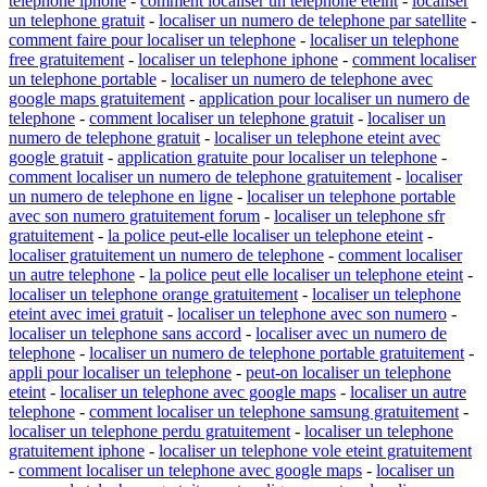
telephone iphone
-
comment localiser un telephone eteint
-
localiser
un telephone gratuit
-
localiser un numero de telephone par satellite
-
comment faire pour localiser un telephone
-
localiser un telephone
free gratuitement
-
localiser un telephone iphone
-
comment localiser
un telephone portable
-
localiser un numero de telephone avec
google maps gratuitement
-
application pour localiser un numero de
telephone
-
comment localiser un telephone gratuit
-
localiser un
numero de telephone gratuit
-
localiser un telephone eteint avec
google gratuit
-
application gratuite pour localiser un telephone
-
comment localiser un numero de telephone gratuitement
-
localiser
un numero de telephone en ligne
-
localiser un telephone portable
avec son numero gratuitement forum
-
localiser un telephone sfr
gratuitement
-
la police peut-elle localiser un telephone eteint
-
localiser gratuitement un numero de telephone
-
comment localiser
un autre telephone
-
la police peut elle localiser un telephone eteint
-
localiser un telephone orange gratuitement
-
localiser un telephone
eteint avec imei gratuit
-
localiser un telephone avec son numero
-
localiser un telephone sans accord
-
localiser avec un numero de
telephone
-
localiser un numero de telephone portable gratuitement
-
appli pour localiser un telephone
-
peut-on localiser un telephone
eteint
-
localiser un telephone avec google maps
-
localiser un autre
telephone
-
comment localiser un telephone samsung gratuitement
-
localiser un telephone perdu gratuitement
-
localiser un telephone
gratuitement iphone
-
localiser un telephone vole eteint gratuitement
-
comment localiser un telephone avec google maps
-
localiser un