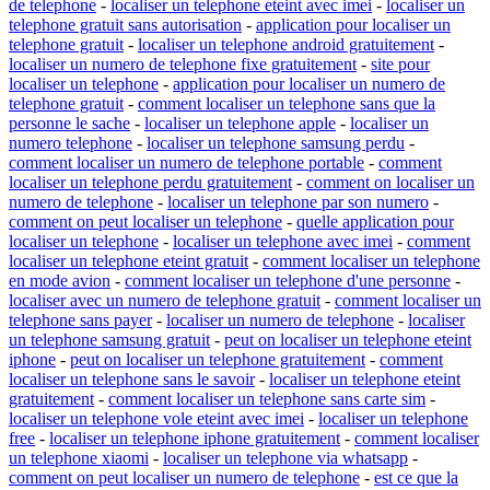
de telephone
-
localiser un telephone eteint avec imei
-
localiser un
telephone gratuit sans autorisation
-
application pour localiser un
telephone gratuit
-
localiser un telephone android gratuitement
-
localiser un numero de telephone fixe gratuitement
-
site pour
localiser un telephone
-
application pour localiser un numero de
telephone gratuit
-
comment localiser un telephone sans que la
personne le sache
-
localiser un telephone apple
-
localiser un
numero telephone
-
localiser un telephone samsung perdu
-
comment localiser un numero de telephone portable
-
comment
localiser un telephone perdu gratuitement
-
comment on localiser un
numero de telephone
-
localiser un telephone par son numero
-
comment on peut localiser un telephone
-
quelle application pour
localiser un telephone
-
localiser un telephone avec imei
-
comment
localiser un telephone eteint gratuit
-
comment localiser un telephone
en mode avion
-
comment localiser un telephone d'une personne
-
localiser avec un numero de telephone gratuit
-
comment localiser un
telephone sans payer
-
localiser un numero de telephone
-
localiser
un telephone samsung gratuit
-
peut on localiser un telephone eteint
iphone
-
peut on localiser un telephone gratuitement
-
comment
localiser un telephone sans le savoir
-
localiser un telephone eteint
gratuitement
-
comment localiser un telephone sans carte sim
-
localiser un telephone vole eteint avec imei
-
localiser un telephone
free
-
localiser un telephone iphone gratuitement
-
comment localiser
un telephone xiaomi
-
localiser un telephone via whatsapp
-
comment on peut localiser un numero de telephone
-
est ce que la