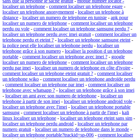
sans que la personne le sache gratuit
-
mobile number locator -
localiser un telephone
-
comment localiser un telephone egare
-
localiser un telephone anonymement
-
localiser un telephone à
distance
-
localiser un numero de telephone en tunisie
-
apk pour
localiser un numero de telephone
-
comment localiser un telephone
perdu ou vole
-
comment localiser un telephone samsung perdu ?
-
localiser un telephone perdu avec imei gratuit
-
comment localiser un
telephone perdu et eteint ?
-
localiser un telephone samsung eteint
-
la police peut elle localiser un telephone perdu
-
localiser un
telephone grâce à son numero
-
localiser la position d un telephone
portable
-
comment localiser un telephone avec imei ?
-
google
localiser un numero de telephone
-
comment localiser un telephone
perdu par imei
-
localiser un numero de telephone en côte d'ivoire
-
comment localiser un telephone eteint gratuit ?
-
comment localiser
un telephone wiko
-
comment localiser un telephone androïde perdu
-
comment localiser un telephone par imei
-
comment localiser un
telephone avec whatsapp ?
-
localiser un telephone grâce à son imei
-
localiser un ami avec son numero de telephone
-
localiser un
telephone à partir de son imei
-
localiser un telephone android vole
-
localiser un telephone avec l'imei
-
localiser un telephone portable
samsung
-
comment localiser un telephone à partir de l'imei
-
kali
linux localiser un telephone
-
localiser un telephone eteint sans sim
-
localiser un telephone perdu android
-
localiser un telephone par
numero gratuit
-
localiser un numero de telephone dans le monde
-
localiser un telephone portable?trackid=sp-006
-
comment localiser