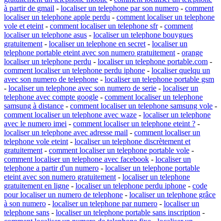
à partir de gmail
-
localiser un telephone par son numero
-
comment
localiser un telephone apple perdu
-
comment localiser un telephone
vole et eteint
-
comment localiser un telephone sfr
-
comment
localiser un telephone asus
-
localiser un telephone bouygues
gratuitement
-
localiser un telephone en secret
-
localiser un
telephone portable eteint avec son numero gratuitement
-
orange
localiser un telephone perdu
-
localiser un telephone portable.com
-
comment localiser un telephone perdu iphone
-
localiser quelqu un
avec son numero de telephone
-
localiser un telephone portable gsm
-
localiser un telephone avec son numero de serie
-
localiser un
telephone avec compte google
-
comment localiser un telephone
samsung à distance
-
comment localiser un telephone samsung vole
-
comment localiser un telephone avec waze
-
localiser un telephone
avec le numero imei
-
comment localiser un telephone eteint ?
-
localiser un telephone avec adresse mail
-
comment localiser un
telephone vole eteint
-
localiser un telephone discrètement et
gratuitement
-
comment localiser un telephone portable vole
-
comment localiser un telephone avec facebook
-
localiser un
telephone a partir d'un numero
-
localiser un telephone portable
eteint avec son numero gratuitement
-
localiser un telephone
gratuitement en ligne
-
localiser un telephone perdu iphone
-
code
pour localiser un numero de telephone
-
localiser un telephone grâce
à son numero
-
localiser un telephone par numero
-
localiser un
telephone sans
-
localiser un telephone portable sans inscription
-