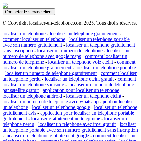
Contacter le service client
© Copyright localiser-un-telephone.com 2025. Tous droits réservés.
localiser un telephone
-
localiser un telephone gratuitement
-
comment localiser un telephone
-
localiser un telephone portable
avec son numero gratuitement
-
localiser un telephone gratuitement
sans inscription
-
localiser un numero de telephone
-
localiser un
numero de telephone avec google maps
-
comment localiser un
numero de telephone
-
localiser un telephone vole eteint
-
comment
localiser un telephone gratuitement
-
localiser un telephone portable
-
localiser un numero de telephone gratuitement
-
comment localiser
un telephone perdu
-
localiser un telephone eteint gratuit
-
comment
localiser un telephone samsung
-
localiser un numero de telephone
par satellite gratuit
-
application pour localiser un telephone
-
localiser un telephone android
-
localiser un telephone eteint
-
localiser un numero de telephone avec whatsapp
-
peut on localiser
un telephone
-
localiser un telephone google
-
localiser un telephone
gratuitement avis
-
application pour localiser un telephone portable
gratuitement
-
localiser gratuitement un telephone
-
localiser un
telephone perdu
-
localiser un telephone avec imei gratuit
-
localiser
un telephone portable avec son numero gratuitement sans inscription
-
localiser un telephone gratuitement google
-
comment localiser un