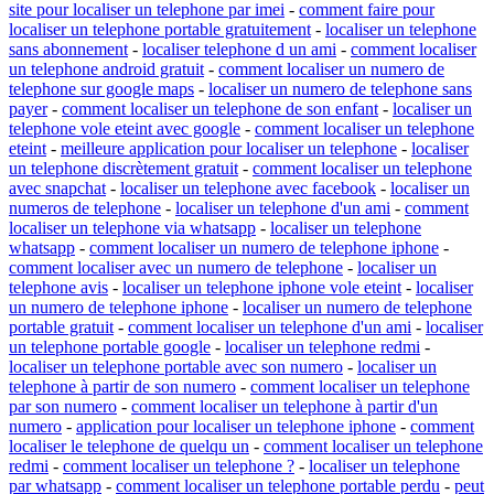
site pour localiser un telephone par imei
-
comment faire pour
localiser un telephone portable gratuitement
-
localiser un telephone
sans abonnement
-
localiser telephone d un ami
-
comment localiser
un telephone android gratuit
-
comment localiser un numero de
telephone sur google maps
-
localiser un numero de telephone sans
payer
-
comment localiser un telephone de son enfant
-
localiser un
telephone vole eteint avec google
-
comment localiser un telephone
eteint
-
meilleure application pour localiser un telephone
-
localiser
un telephone discrètement gratuit
-
comment localiser un telephone
avec snapchat
-
localiser un telephone avec facebook
-
localiser un
numeros de telephone
-
localiser un telephone d'un ami
-
comment
localiser un telephone via whatsapp
-
localiser un telephone
whatsapp
-
comment localiser un numero de telephone iphone
-
comment localiser avec un numero de telephone
-
localiser un
telephone avis
-
localiser un telephone iphone vole eteint
-
localiser
un numero de telephone iphone
-
localiser un numero de telephone
portable gratuit
-
comment localiser un telephone d'un ami
-
localiser
un telephone portable google
-
localiser un telephone redmi
-
localiser un telephone portable avec son numero
-
localiser un
telephone à partir de son numero
-
comment localiser un telephone
par son numero
-
comment localiser un telephone à partir d'un
numero
-
application pour localiser un telephone iphone
-
comment
localiser le telephone de quelqu un
-
comment localiser un telephone
redmi
-
comment localiser un telephone ?
-
localiser un telephone
par whatsapp
-
comment localiser un telephone portable perdu
-
peut