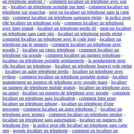
un telephone android ?
-
comment localiser un telephone avec son
pc
-
localiser un telephone portable par imei
-
comment localiser un
telephone sur snapchat
-
peut on localiser un telephone sans la carte
sim
-
comment localiser un telephone samsung eteint
-
la police peut
elle localiser un telephone vole
-
comment localiser un telephone
avec imei gratuit
-
localiser un telephone perdu sfr
-
peut-on localiser
un telephone sans carte sim
-
localiser un telephone perdu eteint
-
comment localiser un telephone avec le code imei
-
localiser un
telephone par le numero
-
comment localiser un telephone avec
google ?
-
localiser un vieux telephone
-
comment localiser un
telephone via google
-
comment localiser un numero telephone
-
localiser un telephone portable gendarmerie
-
la gendarmerie peut
elle localiser un telephone
-
localiser un telephone huawei vole eteint
-
localiser un autre telephone perdu
-
localiser un telephone avec
python
-
comment localiser un telephone portable gratuit
-
localiser
gratuitement un numero de telephone avec google maps
-
localiser
un numero de telephone mobile gratuit
-
localiser un telephone avec
un appel
-
localiser un numero de telephone avec google
-
comment
localiser un telephone sans localisation
-
comment faire pour
localiser un telephone iphone
-
localiser un telephone d'une
personne
-
comment localiser un autre telephone ?
-
localiser un
telephone avec termux
-
comment localiser un telephone perdue
-
localiser un telephone sans autorisation
-
localiser un numero de
telephone free
-
la police peut elle localiser un telephone sans carte
sim
-
google localiser un telephone
-
comment on localiser un