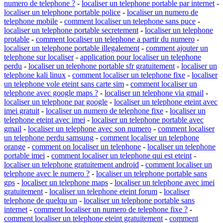
numero de telephone ?
-
localiser un telephone portable par internet
-
localiser un telephone portable police
-
localiser un numero de
telephone mobile
-
comment localiser un telephone sans puce
-
localiser un telephone portable secretement
-
localiser un telephone
protable
-
comment localiser un telephone a partir du numero
-
localiser un telephone portable illegalement
-
comment ajouter un
telephone sur localiser
-
application pour localiser un telephone
perdu
-
localiser un telephone portable sfr gratuitement
-
localiser un
telephone kali linux
-
comment localiser un telephone fixe
-
localiser
un telephone vole eteint sans carte sim
-
comment localiser un
telephone avec google maps ?
-
localiser un telephone via gmail
-
localiser un telephone par google
-
localiser un telephone eteint avec
imei gratuit
-
localiser un numero de telephone fixe
-
localiser un
telephone eteint avec imei
-
localiser un telephone portable avec
gmail
-
localiser un telephone avec son numero
-
comment localiser
un telephone perdu samsung
-
comment localiser un telephone
orange
-
comment on localiser un telephone
-
localiser un telephone
portable imei
-
comment localiser un telephone qui est eteint
-
localiser un telephone gratuitement android
-
comment localiser un
telephone avec le numero ?
-
localiser un telephone portable sans
gps
-
localiser un telephone maps
-
localiser un telephone avec imei
gratuitement
-
localiser un telephone eteint forum
-
localiser
telephone de quelqu un
-
localiser un telephone portable sans
internet
-
comment localiser un numero de telephone fixe ?
-
comment localiser un telephone eteint gratuitement
-
comment