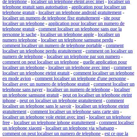
de telephone
-
localiser un telephone eteint avec imei
-
localiser un
telephone gratuit sans autorisation
-
application pour localiser un
telephone gratuit
-
localiser un telephone android gratuitement
-
localiser un numero de telephone fixe gratuitement
-
site pour
localiser un telephone
-
application pour localiser un numero de
telephone gratuit
-
comment localiser un telephone sans que la
personne le sache
-
localiser un telephone apple
-
localiser un
numero telephone
-
localiser un telephone samsung perdu
-
comment localiser un numero de telephone portable
-
comment
localiser un telephone perdu gratuitement
-
comment on localiser un
numero de telephone
-
localiser un telephone par son numero
-
comment on peut localiser un telephone
-
quelle application pour
localiser un telephone
-
localiser un telephone avec imei
-
comment
localiser un telephone eteint gratuit
-
comment localiser un telephone
en mode avion
-
comment localiser un telephone d'une personne
-
localiser avec un numero de telephone gratuit
-
comment localiser un
telephone sans payer
-
localiser un numero de telephone
-
localiser
un telephone samsung gratuit
-
peut on localiser un telephone eteint
iphone
-
peut on localiser un telephone gratuitement
-
comment
localiser un telephone sans le savoir
-
localiser un telephone eteint
gratuitement
-
comment localiser un telephone sans carte sim
-
localiser un telephone vole eteint avec imei
-
localiser un telephone
free
-
localiser un telephone iphone gratuitement
-
comment localiser
un telephone xiaomi
-
localiser un telephone via whatsapp
-
comment on peut localiser un numero de telephone
-
est ce que la