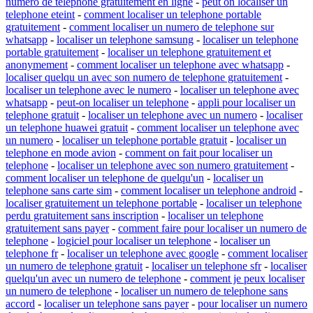
numero de telephone gratuitement en ligne
-
peut on localiser un
telephone eteint
-
comment localiser un telephone portable
gratuitement
-
comment localiser un numero de telephone sur
whatsapp
-
localiser un telephone samsung
-
localiser un telephone
portable gratuitement
-
localiser un telephone gratuitement et
anonymement
-
comment localiser un telephone avec whatsapp
-
localiser quelqu un avec son numero de telephone gratuitement
-
localiser un telephone avec le numero
-
localiser un telephone avec
whatsapp
-
peut-on localiser un telephone
-
appli pour localiser un
telephone gratuit
-
localiser un telephone avec un numero
-
localiser
un telephone huawei gratuit
-
comment localiser un telephone avec
un numero
-
localiser un telephone portable gratuit
-
localiser un
telephone en mode avion
-
comment on fait pour localiser un
telephone
-
localiser un telephone avec son numero gratuitement
-
comment localiser un telephone de quelqu'un
-
localiser un
telephone sans carte sim
-
comment localiser un telephone android
-
localiser gratuitement un telephone portable
-
localiser un telephone
perdu gratuitement sans inscription
-
localiser un telephone
gratuitement sans payer
-
comment faire pour localiser un numero de
telephone
-
logiciel pour localiser un telephone
-
localiser un
telephone fr
-
localiser un telephone avec google
-
comment localiser
un numero de telephone gratuit
-
localiser un telephone sfr
-
localiser
quelqu'un avec un numero de telephone
-
comment je peux localiser
un numero de telephone
-
localiser un numero de telephone sans
accord
-
localiser un telephone sans payer
-
pour localiser un numero