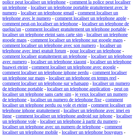
police peut localiser un telephone
-
comment la police peut localiser
un telephone
-
localiser un telephone portable gratuitement avec le
numero
-
localiser un telephone gmail
-
comment localiser un
telephone avec le numero
-
comment localiser un telephone apple
-
comment peut-on localiser un telephone
-
localiser un telephone de
quelqu'un
-
comment localiser gratuitement un telephone portable
-
localiser un telephone eteint sans carte sim
-
localiser un telephone
google maps
-
comment localiser un telephone sur google maps
-
comment localiser un telephone avec son numero
-
localiser un
telephone avec imei gratuit forum
-
pour localiser un telephone
-
comment localiser gratuitement un telephone
-
localiser un telephone
avec numero
-
localiser un telephone xiaomi
-
localiser un telephone
huawei eteint
-
comment localiser un telephone avec google
-
comment localiser un telephone iphone perdu
-
comment localiser
un telephone sur maps
-
localiser un telephone en temps reel
-
comment localiser un telephone sur whatsapp
-
localiser un numero
de telephone portable
-
localiser un telephone application
-
peut on
localiser un telephone sans carte sim
-
je veux localiser un numero
de telephone
-
localiser un numero de telephone fixe
-
comment
localiser un telephone perdu ou vole et eteint
-
comment localiser un
telephone iphone gratuitement
-
localiser un telephone avec imei en
ligne
-
comment localiser un telephone android sur iphone
-
localiser
un telephone vole
-
localiser un telephone à partir du numero
-
localiser un telephone avec un numero de telephone
-
comment
localiser un telephone mobile
-
localiser un telephone bouygues
-