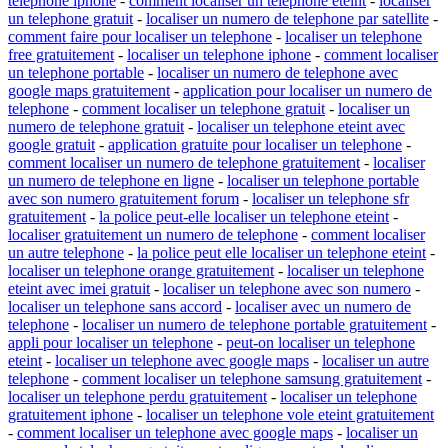
telephone iphone
-
comment localiser un telephone eteint
-
localiser
un telephone gratuit
-
localiser un numero de telephone par satellite
-
comment faire pour localiser un telephone
-
localiser un telephone
free gratuitement
-
localiser un telephone iphone
-
comment localiser
un telephone portable
-
localiser un numero de telephone avec
google maps gratuitement
-
application pour localiser un numero de
telephone
-
comment localiser un telephone gratuit
-
localiser un
numero de telephone gratuit
-
localiser un telephone eteint avec
google gratuit
-
application gratuite pour localiser un telephone
-
comment localiser un numero de telephone gratuitement
-
localiser
un numero de telephone en ligne
-
localiser un telephone portable
avec son numero gratuitement forum
-
localiser un telephone sfr
gratuitement
-
la police peut-elle localiser un telephone eteint
-
localiser gratuitement un numero de telephone
-
comment localiser
un autre telephone
-
la police peut elle localiser un telephone eteint
-
localiser un telephone orange gratuitement
-
localiser un telephone
eteint avec imei gratuit
-
localiser un telephone avec son numero
-
localiser un telephone sans accord
-
localiser avec un numero de
telephone
-
localiser un numero de telephone portable gratuitement
-
appli pour localiser un telephone
-
peut-on localiser un telephone
eteint
-
localiser un telephone avec google maps
-
localiser un autre
telephone
-
comment localiser un telephone samsung gratuitement
-
localiser un telephone perdu gratuitement
-
localiser un telephone
gratuitement iphone
-
localiser un telephone vole eteint gratuitement
-
comment localiser un telephone avec google maps
-
localiser un