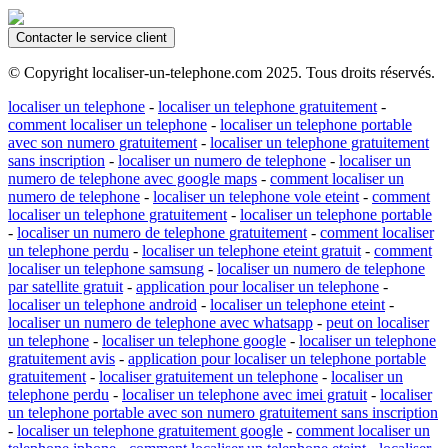
Contacter le service client
© Copyright localiser-un-telephone.com 2025. Tous droits réservés.
localiser un telephone
-
localiser un telephone gratuitement
-
comment localiser un telephone
-
localiser un telephone portable
avec son numero gratuitement
-
localiser un telephone gratuitement
sans inscription
-
localiser un numero de telephone
-
localiser un
numero de telephone avec google maps
-
comment localiser un
numero de telephone
-
localiser un telephone vole eteint
-
comment
localiser un telephone gratuitement
-
localiser un telephone portable
-
localiser un numero de telephone gratuitement
-
comment localiser
un telephone perdu
-
localiser un telephone eteint gratuit
-
comment
localiser un telephone samsung
-
localiser un numero de telephone
par satellite gratuit
-
application pour localiser un telephone
-
localiser un telephone android
-
localiser un telephone eteint
-
localiser un numero de telephone avec whatsapp
-
peut on localiser
un telephone
-
localiser un telephone google
-
localiser un telephone
gratuitement avis
-
application pour localiser un telephone portable
gratuitement
-
localiser gratuitement un telephone
-
localiser un
telephone perdu
-
localiser un telephone avec imei gratuit
-
localiser
un telephone portable avec son numero gratuitement sans inscription
-
localiser un telephone gratuitement google
-
comment localiser un