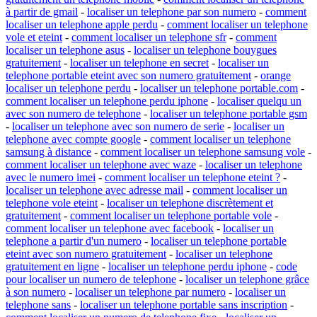
à partir de gmail
-
localiser un telephone par son numero
-
comment
localiser un telephone apple perdu
-
comment localiser un telephone
vole et eteint
-
comment localiser un telephone sfr
-
comment
localiser un telephone asus
-
localiser un telephone bouygues
gratuitement
-
localiser un telephone en secret
-
localiser un
telephone portable eteint avec son numero gratuitement
-
orange
localiser un telephone perdu
-
localiser un telephone portable.com
-
comment localiser un telephone perdu iphone
-
localiser quelqu un
avec son numero de telephone
-
localiser un telephone portable gsm
-
localiser un telephone avec son numero de serie
-
localiser un
telephone avec compte google
-
comment localiser un telephone
samsung à distance
-
comment localiser un telephone samsung vole
-
comment localiser un telephone avec waze
-
localiser un telephone
avec le numero imei
-
comment localiser un telephone eteint ?
-
localiser un telephone avec adresse mail
-
comment localiser un
telephone vole eteint
-
localiser un telephone discrètement et
gratuitement
-
comment localiser un telephone portable vole
-
comment localiser un telephone avec facebook
-
localiser un
telephone a partir d'un numero
-
localiser un telephone portable
eteint avec son numero gratuitement
-
localiser un telephone
gratuitement en ligne
-
localiser un telephone perdu iphone
-
code
pour localiser un numero de telephone
-
localiser un telephone grâce
à son numero
-
localiser un telephone par numero
-
localiser un
telephone sans
-
localiser un telephone portable sans inscription
-