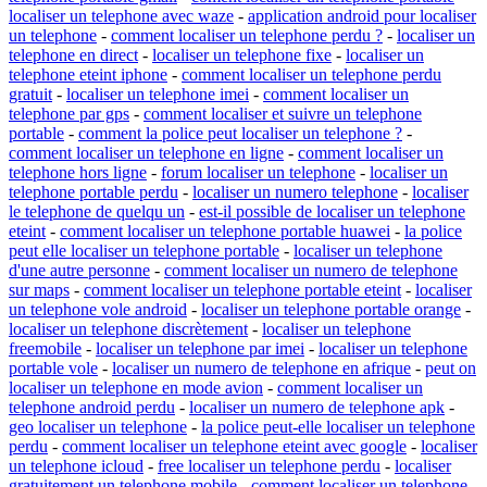
localiser un telephone avec waze
-
application android pour localiser
un telephone
-
comment localiser un telephone perdu ?
-
localiser un
telephone en direct
-
localiser un telephone fixe
-
localiser un
telephone eteint iphone
-
comment localiser un telephone perdu
gratuit
-
localiser un telephone imei
-
comment localiser un
telephone par gps
-
comment localiser et suivre un telephone
portable
-
comment la police peut localiser un telephone ?
-
comment localiser un telephone en ligne
-
comment localiser un
telephone hors ligne
-
forum localiser un telephone
-
localiser un
telephone portable perdu
-
localiser un numero telephone
-
localiser
le telephone de quelqu un
-
est-il possible de localiser un telephone
eteint
-
comment localiser un telephone portable huawei
-
la police
peut elle localiser un telephone portable
-
localiser un telephone
d'une autre personne
-
comment localiser un numero de telephone
sur maps
-
comment localiser un telephone portable eteint
-
localiser
un telephone vole android
-
localiser un telephone portable orange
-
localiser un telephone discrètement
-
localiser un telephone
freemobile
-
localiser un telephone par imei
-
localiser un telephone
portable vole
-
localiser un numero de telephone en afrique
-
peut on
localiser un telephone en mode avion
-
comment localiser un
telephone android perdu
-
localiser un numero de telephone apk
-
geo localiser un telephone
-
la police peut-elle localiser un telephone
perdu
-
comment localiser un telephone eteint avec google
-
localiser
un telephone icloud
-
free localiser un telephone perdu
-
localiser
gratuitement un telephone mobile
-
comment localiser un telephone