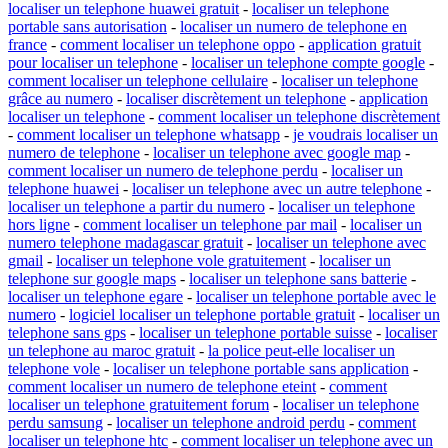
localiser un telephone huawei gratuit
-
localiser un telephone
portable sans autorisation
-
localiser un numero de telephone en
france
-
comment localiser un telephone oppo
-
application gratuit
pour localiser un telephone
-
localiser un telephone compte google
-
comment localiser un telephone cellulaire
-
localiser un telephone
grâce au numero
-
localiser discrètement un telephone
-
application
localiser un telephone
-
comment localiser un telephone discrètement
-
comment localiser un telephone whatsapp
-
je voudrais localiser un
numero de telephone
-
localiser un telephone avec google map
-
comment localiser un numero de telephone perdu
-
localiser un
telephone huawei
-
localiser un telephone avec un autre telephone
-
localiser un telephone a partir du numero
-
localiser un telephone
hors ligne
-
comment localiser un telephone par mail
-
localiser un
numero telephone madagascar gratuit
-
localiser un telephone avec
gmail
-
localiser un telephone vole gratuitement
-
localiser un
telephone sur google maps
-
localiser un telephone sans batterie
-
localiser un telephone egare
-
localiser un telephone portable avec le
numero
-
logiciel localiser un telephone portable gratuit
-
localiser un
telephone sans gps
-
localiser un telephone portable suisse
-
localiser
un telephone au maroc gratuit
-
la police peut-elle localiser un
telephone vole
-
localiser un telephone portable sans application
-
comment localiser un numero de telephone eteint
-
comment
localiser un telephone gratuitement forum
-
localiser un telephone
perdu samsung
-
localiser un telephone android perdu
-
comment
localiser un telephone htc
-
comment localiser un telephone avec un