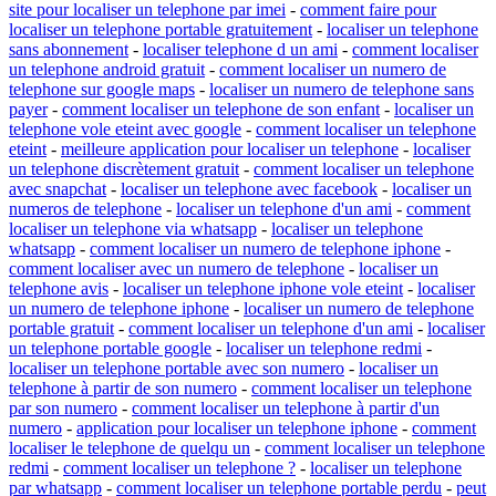
site pour localiser un telephone par imei
-
comment faire pour
localiser un telephone portable gratuitement
-
localiser un telephone
sans abonnement
-
localiser telephone d un ami
-
comment localiser
un telephone android gratuit
-
comment localiser un numero de
telephone sur google maps
-
localiser un numero de telephone sans
payer
-
comment localiser un telephone de son enfant
-
localiser un
telephone vole eteint avec google
-
comment localiser un telephone
eteint
-
meilleure application pour localiser un telephone
-
localiser
un telephone discrètement gratuit
-
comment localiser un telephone
avec snapchat
-
localiser un telephone avec facebook
-
localiser un
numeros de telephone
-
localiser un telephone d'un ami
-
comment
localiser un telephone via whatsapp
-
localiser un telephone
whatsapp
-
comment localiser un numero de telephone iphone
-
comment localiser avec un numero de telephone
-
localiser un
telephone avis
-
localiser un telephone iphone vole eteint
-
localiser
un numero de telephone iphone
-
localiser un numero de telephone
portable gratuit
-
comment localiser un telephone d'un ami
-
localiser
un telephone portable google
-
localiser un telephone redmi
-
localiser un telephone portable avec son numero
-
localiser un
telephone à partir de son numero
-
comment localiser un telephone
par son numero
-
comment localiser un telephone à partir d'un
numero
-
application pour localiser un telephone iphone
-
comment
localiser le telephone de quelqu un
-
comment localiser un telephone
redmi
-
comment localiser un telephone ?
-
localiser un telephone
par whatsapp
-
comment localiser un telephone portable perdu
-
peut