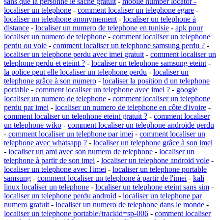
sans que la personne le sache gratuit
-
mobile number locator -
localiser un telephone
-
comment localiser un telephone egare
-
localiser un telephone anonymement
-
localiser un telephone à
distance
-
localiser un numero de telephone en tunisie
-
apk pour
localiser un numero de telephone
-
comment localiser un telephone
perdu ou vole
-
comment localiser un telephone samsung perdu ?
-
localiser un telephone perdu avec imei gratuit
-
comment localiser un
telephone perdu et eteint ?
-
localiser un telephone samsung eteint
-
la police peut elle localiser un telephone perdu
-
localiser un
telephone grâce à son numero
-
localiser la position d un telephone
portable
-
comment localiser un telephone avec imei ?
-
google
localiser un numero de telephone
-
comment localiser un telephone
perdu par imei
-
localiser un numero de telephone en côte d'ivoire
-
comment localiser un telephone eteint gratuit ?
-
comment localiser
un telephone wiko
-
comment localiser un telephone androïde perdu
-
comment localiser un telephone par imei
-
comment localiser un
telephone avec whatsapp ?
-
localiser un telephone grâce à son imei
-
localiser un ami avec son numero de telephone
-
localiser un
telephone à partir de son imei
-
localiser un telephone android vole
-
localiser un telephone avec l'imei
-
localiser un telephone portable
samsung
-
comment localiser un telephone à partir de l'imei
-
kali
linux localiser un telephone
-
localiser un telephone eteint sans sim
-
localiser un telephone perdu android
-
localiser un telephone par
numero gratuit
-
localiser un numero de telephone dans le monde
-
localiser un telephone portable?trackid=sp-006
-
comment localiser