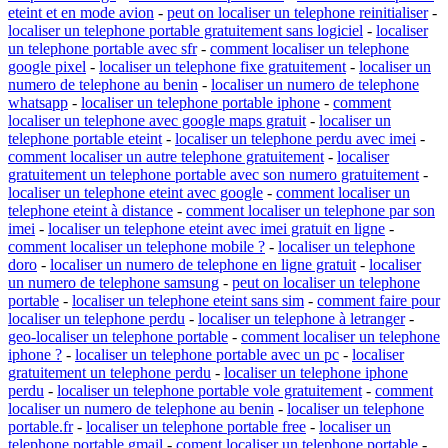
eteint et en mode avion
-
peut on localiser un telephone reinitialiser
-
localiser un telephone portable gratuitement sans logiciel
-
localiser
un telephone portable avec sfr
-
comment localiser un telephone
google pixel
-
localiser un telephone fixe gratuitement
-
localiser un
numero de telephone au benin
-
localiser un numero de telephone
whatsapp
-
localiser un telephone portable iphone
-
comment
localiser un telephone avec google maps gratuit
-
localiser un
telephone portable eteint
-
localiser un telephone perdu avec imei
-
comment localiser un autre telephone gratuitement
-
localiser
gratuitement un telephone portable avec son numero gratuitement
-
localiser un telephone eteint avec google
-
comment localiser un
telephone eteint à distance
-
comment localiser un telephone par son
imei
-
localiser un telephone eteint avec imei gratuit en ligne
-
comment localiser un telephone mobile ?
-
localiser un telephone
doro
-
localiser un numero de telephone en ligne gratuit
-
localiser
un numero de telephone samsung
-
peut on localiser un telephone
portable
-
localiser un telephone eteint sans sim
-
comment faire pour
localiser un telephone perdu
-
localiser un telephone à letranger
-
geo-localiser un telephone portable
-
comment localiser un telephone
iphone ?
-
localiser un telephone portable avec un pc
-
localiser
gratuitement un telephone perdu
-
localiser un telephone iphone
perdu
-
localiser un telephone portable vole gratuitement
-
comment
localiser un numero de telephone au benin
-
localiser un telephone
portable.fr
-
localiser un telephone portable free
-
localiser un
telephone portable gmail
-
coment localiser un telephone portable
-