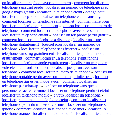
on localiser un telephone avec son numero
-
comment localiser un
telephone samsung perdu
-
localiser un numero de telephone avec
google maps gratuit
-
localiser un telephone eteint
-
orange peut il
localiser un telephone
-
localiser un telephone eteint samsung
-
comment localiser un telephone sans internet
-
comment faire pour
localiser un telephone gratuitement
-
peut-on localiser un numero de
telephone
-
comment localiser un telephone avec adresse mail
-
localiser un telephone enfant
-
localiser un telephone perdu gratuit
-
comment localiser un telephone à distance
-
localiser un autre
telephone gratuitement
-
logiciel pour localiser un numero de
telephone
-
localiser un telephone sans internet
-
localiser un
telephone samsung gratuitement
-
localiser un telephone mobile
gratuitement
-
comment localiser un telephone eteint iphone
-
localiser un telephone apple gratuitement
-
localiser un telephone
vole eteint android
-
comment localiser quelqu un avec son
telephone
-
comment localiser un numero de telephone
-
localiser un
telephone portable perdu avec son numero gratuitement
-
localiser
un telephone qui est en mode avion
-
comment localiser un
telephone par whatsapp
-
localiser un telephone sans que la
personne le sache
-
comment localiser un telephone perdu et eteint
-
localiser un telephone mobile
-
je veux localiser un telephone
-
localiser gratuitement un telephone eteint
-
comment localiser un
telephone à partir du numero
-
comment localiser un telephone sur
iphone
-
comment localiser un telephone avec imei
-
localiser un
telephone orange
-
localiser un telephone. fr
-
localiser un telephone