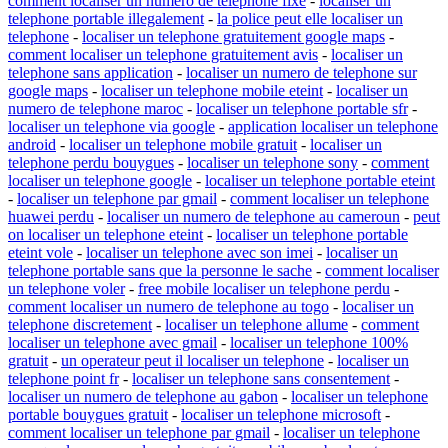
comment localiser un numero de telephone fixe
-
localiser un
telephone portable illegalement
-
la police peut elle localiser un
telephone
-
localiser un telephone gratuitement google maps
-
comment localiser un telephone gratuitement avis
-
localiser un
telephone sans application
-
localiser un numero de telephone sur
google maps
-
localiser un telephone mobile eteint
-
localiser un
numero de telephone maroc
-
localiser un telephone portable sfr
-
localiser un telephone via google
-
application localiser un telephone
android
-
localiser un telephone mobile gratuit
-
localiser un
telephone perdu bouygues
-
localiser un telephone sony
-
comment
localiser un telephone google
-
localiser un telephone portable eteint
-
localiser un telephone par gmail
-
comment localiser un telephone
huawei perdu
-
localiser un numero de telephone au cameroun
-
peut
on localiser un telephone eteint
-
localiser un telephone portable
eteint vole
-
localiser un telephone avec son imei
-
localiser un
telephone portable sans que la personne le sache
-
comment localiser
un telephone voler
-
free mobile localiser un telephone perdu
-
comment localiser un numero de telephone au togo
-
localiser un
telephone discretement
-
localiser un telephone allume
-
comment
localiser un telephone avec gmail
-
localiser un telephone 100%
gratuit
-
un operateur peut il localiser un telephone
-
localiser un
telephone point fr
-
localiser un telephone sans consentement
-
localiser un numero de telephone au gabon
-
localiser un telephone
portable bouygues gratuit
-
localiser un telephone microsoft
-
comment localiser un telephone par gmail
-
localiser un telephone