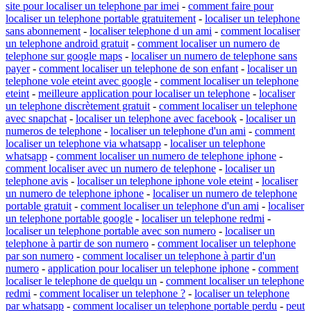
site pour localiser un telephone par imei
-
comment faire pour
localiser un telephone portable gratuitement
-
localiser un telephone
sans abonnement
-
localiser telephone d un ami
-
comment localiser
un telephone android gratuit
-
comment localiser un numero de
telephone sur google maps
-
localiser un numero de telephone sans
payer
-
comment localiser un telephone de son enfant
-
localiser un
telephone vole eteint avec google
-
comment localiser un telephone
eteint
-
meilleure application pour localiser un telephone
-
localiser
un telephone discrètement gratuit
-
comment localiser un telephone
avec snapchat
-
localiser un telephone avec facebook
-
localiser un
numeros de telephone
-
localiser un telephone d'un ami
-
comment
localiser un telephone via whatsapp
-
localiser un telephone
whatsapp
-
comment localiser un numero de telephone iphone
-
comment localiser avec un numero de telephone
-
localiser un
telephone avis
-
localiser un telephone iphone vole eteint
-
localiser
un numero de telephone iphone
-
localiser un numero de telephone
portable gratuit
-
comment localiser un telephone d'un ami
-
localiser
un telephone portable google
-
localiser un telephone redmi
-
localiser un telephone portable avec son numero
-
localiser un
telephone à partir de son numero
-
comment localiser un telephone
par son numero
-
comment localiser un telephone à partir d'un
numero
-
application pour localiser un telephone iphone
-
comment
localiser le telephone de quelqu un
-
comment localiser un telephone
redmi
-
comment localiser un telephone ?
-
localiser un telephone
par whatsapp
-
comment localiser un telephone portable perdu
-
peut