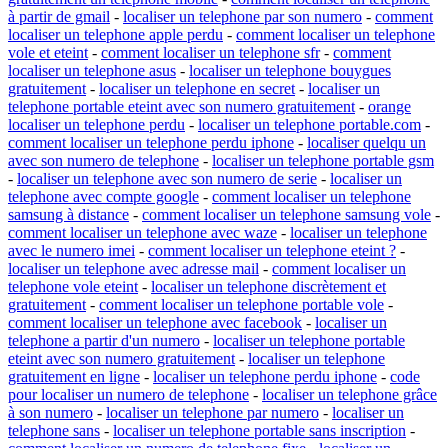
à partir de gmail
-
localiser un telephone par son numero
-
comment
localiser un telephone apple perdu
-
comment localiser un telephone
vole et eteint
-
comment localiser un telephone sfr
-
comment
localiser un telephone asus
-
localiser un telephone bouygues
gratuitement
-
localiser un telephone en secret
-
localiser un
telephone portable eteint avec son numero gratuitement
-
orange
localiser un telephone perdu
-
localiser un telephone portable.com
-
comment localiser un telephone perdu iphone
-
localiser quelqu un
avec son numero de telephone
-
localiser un telephone portable gsm
-
localiser un telephone avec son numero de serie
-
localiser un
telephone avec compte google
-
comment localiser un telephone
samsung à distance
-
comment localiser un telephone samsung vole
-
comment localiser un telephone avec waze
-
localiser un telephone
avec le numero imei
-
comment localiser un telephone eteint ?
-
localiser un telephone avec adresse mail
-
comment localiser un
telephone vole eteint
-
localiser un telephone discrètement et
gratuitement
-
comment localiser un telephone portable vole
-
comment localiser un telephone avec facebook
-
localiser un
telephone a partir d'un numero
-
localiser un telephone portable
eteint avec son numero gratuitement
-
localiser un telephone
gratuitement en ligne
-
localiser un telephone perdu iphone
-
code
pour localiser un numero de telephone
-
localiser un telephone grâce
à son numero
-
localiser un telephone par numero
-
localiser un
telephone sans
-
localiser un telephone portable sans inscription
-