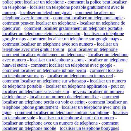
police peut localiser un telephone
-
comment la police peut localiser
un telephone
-
localiser un telephone portable gratuitement avec le
numero
-
localiser un telephone gmail
-
comment localiser un
telephone avec le numero
-
comment localiser un telephone apple
-
comment peut-on localiser un telephone
-
localiser un telephone de
quelqu'un
-
comment localiser gratuitement un telephone portable
-
localiser un telephone eteint sans carte sim
-
localiser un telephone
google maps
-
comment localiser un telephone sur google maps
-
comment localiser un telephone avec son numero
-
localiser un
telephone avec imei gratuit forum
-
pour localiser un telephone
-
comment localiser gratuitement un telephone
-
localiser un telephone
avec numero
-
localiser un telephone xiaomi
-
localiser un telephone
huawei eteint
-
comment localiser un telephone avec google
-
comment localiser un telephone iphone perdu
-
comment localiser
un telephone sur maps
-
localiser un telephone en temps reel
-
comment localiser un telephone sur whatsapp
-
localiser un numero
de telephone portable
-
localiser un telephone application
-
peut on
localiser un telephone sans carte sim
-
je veux localiser un numero
de telephone
-
localiser un numero de telephone fixe
-
comment
localiser un telephone perdu ou vole et eteint
-
comment localiser un
telephone iphone gratuitement
-
localiser un telephone avec imei en
ligne
-
comment localiser un telephone android sur iphone
-
localiser
un telephone vole
-
localiser un telephone à partir du numero
-
localiser un telephone avec un numero de telephone
-
comment
localiser un telephone mobile
-
localiser un telephone bouygues
-