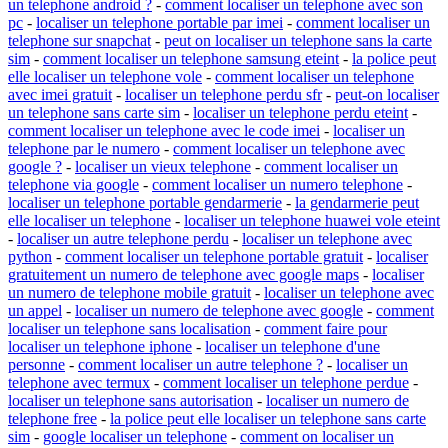
un telephone android ?
-
comment localiser un telephone avec son
pc
-
localiser un telephone portable par imei
-
comment localiser un
telephone sur snapchat
-
peut on localiser un telephone sans la carte
sim
-
comment localiser un telephone samsung eteint
-
la police peut
elle localiser un telephone vole
-
comment localiser un telephone
avec imei gratuit
-
localiser un telephone perdu sfr
-
peut-on localiser
un telephone sans carte sim
-
localiser un telephone perdu eteint
-
comment localiser un telephone avec le code imei
-
localiser un
telephone par le numero
-
comment localiser un telephone avec
google ?
-
localiser un vieux telephone
-
comment localiser un
telephone via google
-
comment localiser un numero telephone
-
localiser un telephone portable gendarmerie
-
la gendarmerie peut
elle localiser un telephone
-
localiser un telephone huawei vole eteint
-
localiser un autre telephone perdu
-
localiser un telephone avec
python
-
comment localiser un telephone portable gratuit
-
localiser
gratuitement un numero de telephone avec google maps
-
localiser
un numero de telephone mobile gratuit
-
localiser un telephone avec
un appel
-
localiser un numero de telephone avec google
-
comment
localiser un telephone sans localisation
-
comment faire pour
localiser un telephone iphone
-
localiser un telephone d'une
personne
-
comment localiser un autre telephone ?
-
localiser un
telephone avec termux
-
comment localiser un telephone perdue
-
localiser un telephone sans autorisation
-
localiser un numero de
telephone free
-
la police peut elle localiser un telephone sans carte
sim
-
google localiser un telephone
-
comment on localiser un