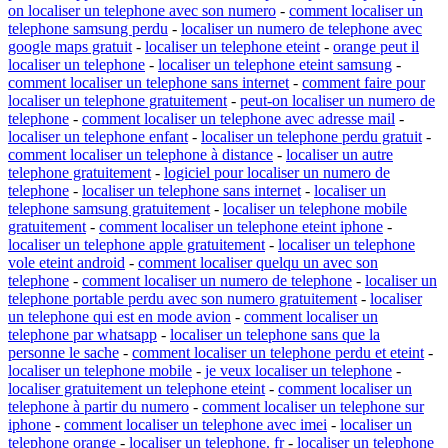
on localiser un telephone avec son numero
-
comment localiser un
telephone samsung perdu
-
localiser un numero de telephone avec
google maps gratuit
-
localiser un telephone eteint
-
orange peut il
localiser un telephone
-
localiser un telephone eteint samsung
-
comment localiser un telephone sans internet
-
comment faire pour
localiser un telephone gratuitement
-
peut-on localiser un numero de
telephone
-
comment localiser un telephone avec adresse mail
-
localiser un telephone enfant
-
localiser un telephone perdu gratuit
-
comment localiser un telephone à distance
-
localiser un autre
telephone gratuitement
-
logiciel pour localiser un numero de
telephone
-
localiser un telephone sans internet
-
localiser un
telephone samsung gratuitement
-
localiser un telephone mobile
gratuitement
-
comment localiser un telephone eteint iphone
-
localiser un telephone apple gratuitement
-
localiser un telephone
vole eteint android
-
comment localiser quelqu un avec son
telephone
-
comment localiser un numero de telephone
-
localiser un
telephone portable perdu avec son numero gratuitement
-
localiser
un telephone qui est en mode avion
-
comment localiser un
telephone par whatsapp
-
localiser un telephone sans que la
personne le sache
-
comment localiser un telephone perdu et eteint
-
localiser un telephone mobile
-
je veux localiser un telephone
-
localiser gratuitement un telephone eteint
-
comment localiser un
telephone à partir du numero
-
comment localiser un telephone sur
iphone
-
comment localiser un telephone avec imei
-
localiser un
telephone orange
-
localiser un telephone. fr
-
localiser un telephone