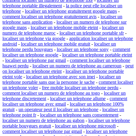
comment localiser un numero de telephone fixe
-
localiser un
telephone portable illegalement
-
la police peut elle localiser un
telephone
-
localiser un telephone gratuitement google maps
-
comment localiser un telephone gratuitement avis
-
localiser un
telephone sans application
-
localiser un numero de telephone sur
google maps
-
localiser un telephone mobile eteint
-
localiser un
numero de telephone maroc
-
localiser un telephone portable sfr
-
localiser un telephone via google
-
application localiser un telephone
android
-
localiser un telephone mobile gratuit
-
localiser un
telephone perdu bouygues
-
localiser un telephone sony
-
comment
localiser un telephone google
-
localiser un telephone portable eteint
-
localiser un telephone par gmail
-
comment localiser un telephone
huawei perdu
-
localiser un numero de telephone au cameroun
-
peut
on localiser un telephone eteint
-
localiser un telephone portable
eteint vole
-
localiser un telephone avec son imei
-
localiser un
telephone portable sans que la personne le sache
-
comment localiser
un telephone voler
-
free mobile localiser un telephone perdu
-
comment localiser un numero de telephone au togo
-
localiser un
telephone discretement
-
localiser un telephone allume
-
comment
localiser un telephone avec gmail
-
localiser un telephone 100%
gratuit
-
un operateur peut il localiser un telephone
-
localiser un
telephone point fr
-
localiser un telephone sans consentement
-
localiser un numero de telephone au gabon
-
localiser un telephone
portable bouygues gratuit
-
localiser un telephone microsoft
-
comment localiser un telephone par gmail
-
localiser un telephone