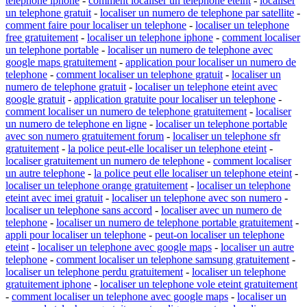
telephone iphone
-
comment localiser un telephone eteint
-
localiser
un telephone gratuit
-
localiser un numero de telephone par satellite
-
comment faire pour localiser un telephone
-
localiser un telephone
free gratuitement
-
localiser un telephone iphone
-
comment localiser
un telephone portable
-
localiser un numero de telephone avec
google maps gratuitement
-
application pour localiser un numero de
telephone
-
comment localiser un telephone gratuit
-
localiser un
numero de telephone gratuit
-
localiser un telephone eteint avec
google gratuit
-
application gratuite pour localiser un telephone
-
comment localiser un numero de telephone gratuitement
-
localiser
un numero de telephone en ligne
-
localiser un telephone portable
avec son numero gratuitement forum
-
localiser un telephone sfr
gratuitement
-
la police peut-elle localiser un telephone eteint
-
localiser gratuitement un numero de telephone
-
comment localiser
un autre telephone
-
la police peut elle localiser un telephone eteint
-
localiser un telephone orange gratuitement
-
localiser un telephone
eteint avec imei gratuit
-
localiser un telephone avec son numero
-
localiser un telephone sans accord
-
localiser avec un numero de
telephone
-
localiser un numero de telephone portable gratuitement
-
appli pour localiser un telephone
-
peut-on localiser un telephone
eteint
-
localiser un telephone avec google maps
-
localiser un autre
telephone
-
comment localiser un telephone samsung gratuitement
-
localiser un telephone perdu gratuitement
-
localiser un telephone
gratuitement iphone
-
localiser un telephone vole eteint gratuitement
-
comment localiser un telephone avec google maps
-
localiser un