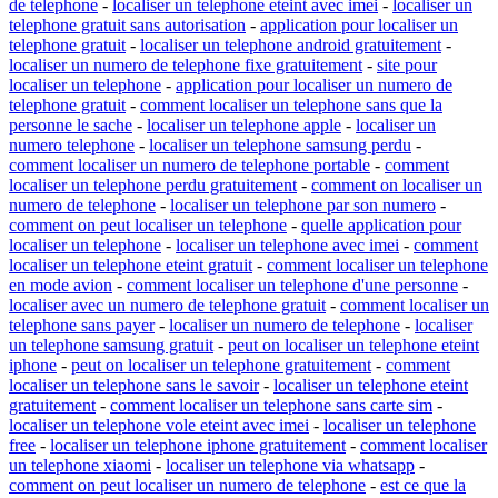
de telephone
-
localiser un telephone eteint avec imei
-
localiser un
telephone gratuit sans autorisation
-
application pour localiser un
telephone gratuit
-
localiser un telephone android gratuitement
-
localiser un numero de telephone fixe gratuitement
-
site pour
localiser un telephone
-
application pour localiser un numero de
telephone gratuit
-
comment localiser un telephone sans que la
personne le sache
-
localiser un telephone apple
-
localiser un
numero telephone
-
localiser un telephone samsung perdu
-
comment localiser un numero de telephone portable
-
comment
localiser un telephone perdu gratuitement
-
comment on localiser un
numero de telephone
-
localiser un telephone par son numero
-
comment on peut localiser un telephone
-
quelle application pour
localiser un telephone
-
localiser un telephone avec imei
-
comment
localiser un telephone eteint gratuit
-
comment localiser un telephone
en mode avion
-
comment localiser un telephone d'une personne
-
localiser avec un numero de telephone gratuit
-
comment localiser un
telephone sans payer
-
localiser un numero de telephone
-
localiser
un telephone samsung gratuit
-
peut on localiser un telephone eteint
iphone
-
peut on localiser un telephone gratuitement
-
comment
localiser un telephone sans le savoir
-
localiser un telephone eteint
gratuitement
-
comment localiser un telephone sans carte sim
-
localiser un telephone vole eteint avec imei
-
localiser un telephone
free
-
localiser un telephone iphone gratuitement
-
comment localiser
un telephone xiaomi
-
localiser un telephone via whatsapp
-
comment on peut localiser un numero de telephone
-
est ce que la