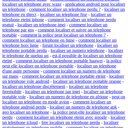
localiser un telephone avec waze
-
application android pour localiser
un telephone
-
comment localiser un telephone perdu ?
-
localiser un
telephone en direct
-
localiser un telephone fixe
-
localiser un
telephone eteint iphone
-
comment localiser un telephone perdu
gratuit
-
localiser un telephone imei
-
comment localiser un
telephone par gps
-
comment localiser et suivre un telephone
portable
-
comment la police peut localiser un telephone ?
-
comment localiser un telephone en ligne
-
comment localiser un
telephone hors ligne
-
forum localiser un telephone
-
localiser un
telephone portable perdu
-
localiser un numero telephone
-
localiser
le telephone de quelqu un
-
est-il possible de localiser un telephone
eteint
-
comment localiser un telephone portable huawei
-
la police
peut elle localiser un telephone portable
-
localiser un telephone
d'une autre personne
-
comment localiser un numero de telephone
sur maps
-
comment localiser un telephone portable eteint
-
localiser
un telephone vole android
-
localiser un telephone portable orange
-
localiser un telephone discrètement
-
localiser un telephone
freemobile
-
localiser un telephone par imei
-
localiser un telephone
portable vole
-
localiser un numero de telephone en afrique
-
peut on
localiser un telephone en mode avion
-
comment localiser un
telephone android perdu
-
localiser un numero de telephone apk
-
geo localiser un telephone
-
la police peut-elle localiser un telephone
perdu
-
comment localiser un telephone eteint avec google
-
localiser
un telephone icloud
-
free localiser un telephone perdu
-
localiser
gratuitement un telephone mobile
-
comment localiser un telephone