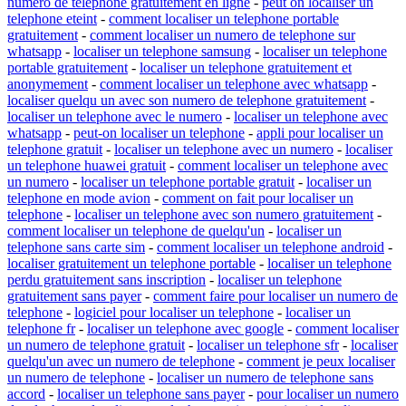
numero de telephone gratuitement en ligne
-
peut on localiser un
telephone eteint
-
comment localiser un telephone portable
gratuitement
-
comment localiser un numero de telephone sur
whatsapp
-
localiser un telephone samsung
-
localiser un telephone
portable gratuitement
-
localiser un telephone gratuitement et
anonymement
-
comment localiser un telephone avec whatsapp
-
localiser quelqu un avec son numero de telephone gratuitement
-
localiser un telephone avec le numero
-
localiser un telephone avec
whatsapp
-
peut-on localiser un telephone
-
appli pour localiser un
telephone gratuit
-
localiser un telephone avec un numero
-
localiser
un telephone huawei gratuit
-
comment localiser un telephone avec
un numero
-
localiser un telephone portable gratuit
-
localiser un
telephone en mode avion
-
comment on fait pour localiser un
telephone
-
localiser un telephone avec son numero gratuitement
-
comment localiser un telephone de quelqu'un
-
localiser un
telephone sans carte sim
-
comment localiser un telephone android
-
localiser gratuitement un telephone portable
-
localiser un telephone
perdu gratuitement sans inscription
-
localiser un telephone
gratuitement sans payer
-
comment faire pour localiser un numero de
telephone
-
logiciel pour localiser un telephone
-
localiser un
telephone fr
-
localiser un telephone avec google
-
comment localiser
un numero de telephone gratuit
-
localiser un telephone sfr
-
localiser
quelqu'un avec un numero de telephone
-
comment je peux localiser
un numero de telephone
-
localiser un numero de telephone sans
accord
-
localiser un telephone sans payer
-
pour localiser un numero