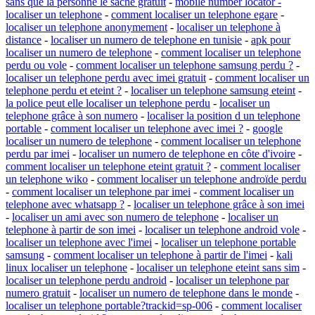
sans que la personne le sache gratuit
-
mobile number locator -
localiser un telephone
-
comment localiser un telephone egare
-
localiser un telephone anonymement
-
localiser un telephone à
distance
-
localiser un numero de telephone en tunisie
-
apk pour
localiser un numero de telephone
-
comment localiser un telephone
perdu ou vole
-
comment localiser un telephone samsung perdu ?
-
localiser un telephone perdu avec imei gratuit
-
comment localiser un
telephone perdu et eteint ?
-
localiser un telephone samsung eteint
-
la police peut elle localiser un telephone perdu
-
localiser un
telephone grâce à son numero
-
localiser la position d un telephone
portable
-
comment localiser un telephone avec imei ?
-
google
localiser un numero de telephone
-
comment localiser un telephone
perdu par imei
-
localiser un numero de telephone en côte d'ivoire
-
comment localiser un telephone eteint gratuit ?
-
comment localiser
un telephone wiko
-
comment localiser un telephone androïde perdu
-
comment localiser un telephone par imei
-
comment localiser un
telephone avec whatsapp ?
-
localiser un telephone grâce à son imei
-
localiser un ami avec son numero de telephone
-
localiser un
telephone à partir de son imei
-
localiser un telephone android vole
-
localiser un telephone avec l'imei
-
localiser un telephone portable
samsung
-
comment localiser un telephone à partir de l'imei
-
kali
linux localiser un telephone
-
localiser un telephone eteint sans sim
-
localiser un telephone perdu android
-
localiser un telephone par
numero gratuit
-
localiser un numero de telephone dans le monde
-
localiser un telephone portable?trackid=sp-006
-
comment localiser