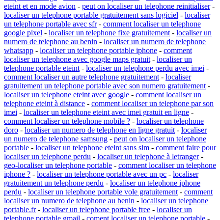
eteint et en mode avion
-
peut on localiser un telephone reinitialiser
-
localiser un telephone portable gratuitement sans logiciel
-
localiser
un telephone portable avec sfr
-
comment localiser un telephone
google pixel
-
localiser un telephone fixe gratuitement
-
localiser un
numero de telephone au benin
-
localiser un numero de telephone
whatsapp
-
localiser un telephone portable iphone
-
comment
localiser un telephone avec google maps gratuit
-
localiser un
telephone portable eteint
-
localiser un telephone perdu avec imei
-
comment localiser un autre telephone gratuitement
-
localiser
gratuitement un telephone portable avec son numero gratuitement
-
localiser un telephone eteint avec google
-
comment localiser un
telephone eteint à distance
-
comment localiser un telephone par son
imei
-
localiser un telephone eteint avec imei gratuit en ligne
-
comment localiser un telephone mobile ?
-
localiser un telephone
doro
-
localiser un numero de telephone en ligne gratuit
-
localiser
un numero de telephone samsung
-
peut on localiser un telephone
portable
-
localiser un telephone eteint sans sim
-
comment faire pour
localiser un telephone perdu
-
localiser un telephone à letranger
-
geo-localiser un telephone portable
-
comment localiser un telephone
iphone ?
-
localiser un telephone portable avec un pc
-
localiser
gratuitement un telephone perdu
-
localiser un telephone iphone
perdu
-
localiser un telephone portable vole gratuitement
-
comment
localiser un numero de telephone au benin
-
localiser un telephone
portable.fr
-
localiser un telephone portable free
-
localiser un
telephone portable gmail
-
coment localiser un telephone portable
-