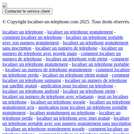
Contacter le service client
© Copyright localiser-un-telephone.com 2025. Tous droits réservés.
localiser un telephone
-
localiser un telephone gratuitement
-
comment localiser un telephone
-
localiser un telephone portable
avec son numero gratuitement
-
localiser un telephone gratuitement
sans inscription
-
localiser un numero de telephone
-
localiser un
numero de telephone avec google maps
-
comment localiser un
numero de telephone
-
localiser un telephone vole eteint
-
comment
localiser un telephone gratuitement
-
localiser un telephone portable
-
localiser un numero de telephone gratuitement
-
comment localiser
un telephone perdu
-
localiser un telephone eteint gratuit
-
comment
localiser un telephone samsung
-
localiser un numero de telephone
par satellite gratuit
-
application pour localiser un telephone
-
localiser un telephone android
-
localiser un telephone eteint
-
localiser un numero de telephone avec whatsapp
-
peut on localiser
un telephone
-
localiser un telephone google
-
localiser un telephone
gratuitement avis
-
application pour localiser un telephone portable
gratuitement
-
localiser gratuitement un telephone
-
localiser un
telephone perdu
-
localiser un telephone avec imei gratuit
-
localiser
un telephone portable avec son numero gratuitement sans inscription
-
localiser un telephone gratuitement google
-
comment localiser un