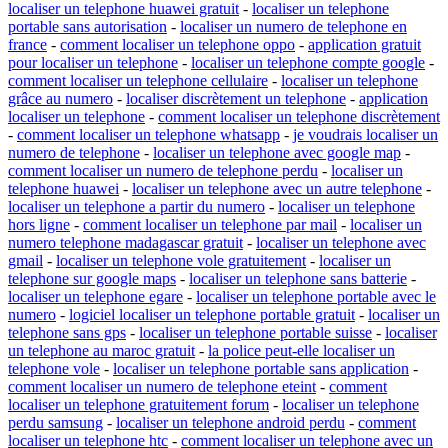
localiser un telephone huawei gratuit
-
localiser un telephone
portable sans autorisation
-
localiser un numero de telephone en
france
-
comment localiser un telephone oppo
-
application gratuit
pour localiser un telephone
-
localiser un telephone compte google
-
comment localiser un telephone cellulaire
-
localiser un telephone
grâce au numero
-
localiser discrètement un telephone
-
application
localiser un telephone
-
comment localiser un telephone discrètement
-
comment localiser un telephone whatsapp
-
je voudrais localiser un
numero de telephone
-
localiser un telephone avec google map
-
comment localiser un numero de telephone perdu
-
localiser un
telephone huawei
-
localiser un telephone avec un autre telephone
-
localiser un telephone a partir du numero
-
localiser un telephone
hors ligne
-
comment localiser un telephone par mail
-
localiser un
numero telephone madagascar gratuit
-
localiser un telephone avec
gmail
-
localiser un telephone vole gratuitement
-
localiser un
telephone sur google maps
-
localiser un telephone sans batterie
-
localiser un telephone egare
-
localiser un telephone portable avec le
numero
-
logiciel localiser un telephone portable gratuit
-
localiser un
telephone sans gps
-
localiser un telephone portable suisse
-
localiser
un telephone au maroc gratuit
-
la police peut-elle localiser un
telephone vole
-
localiser un telephone portable sans application
-
comment localiser un numero de telephone eteint
-
comment
localiser un telephone gratuitement forum
-
localiser un telephone
perdu samsung
-
localiser un telephone android perdu
-
comment
localiser un telephone htc
-
comment localiser un telephone avec un