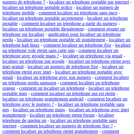
numero de telephone ?
-
localiser un telephone portable par internet
-
localiser un telephone portable police
-
localiser un numero de
telephone mobile
-
comment localiser un telephone sans puce
-
localiser un telephone portable secretement
-
localiser un telephone
protable
-
comment localiser un telephone a partir du numero
-
localiser un telephone portable illegalement
-
comment ajouter un
telephone sur localiser
-
application pour localiser un telephone
perdu
-
localiser un telephone portable sfr gratuitement
-
localiser un
telephone kali linux
-
comment localiser un telephone fixe
-
localiser
un telephone vole eteint sans carte sim
-
comment localiser un
telephone avec google maps ?
-
localiser un telephone via gmail
-
localiser un telephone par google
-
localiser un telephone eteint avec
imei gratuit
-
localiser un numero de telephone fixe
-
localiser un
telephone eteint avec imei
-
localiser un telephone portable avec
gmail
-
localiser un telephone avec son numero
-
comment localiser
un telephone perdu samsung
-
comment localiser un telephone
orange
-
comment on localiser un telephone
-
localiser un telephone
portable imei
-
comment localiser un telephone qui est eteint
-
localiser un telephone gratuitement android
-
comment localiser un
telephone avec le numero ?
-
localiser un telephone portable sans
gps
-
localiser un telephone maps
-
localiser un telephone avec imei
gratuitement
-
localiser un telephone eteint forum
-
localiser
telephone de quelqu un
-
localiser un telephone portable sans
internet
-
comment localiser un numero de telephone fixe ?
-
comment localiser un telephone eteint gratuitement
-
comment