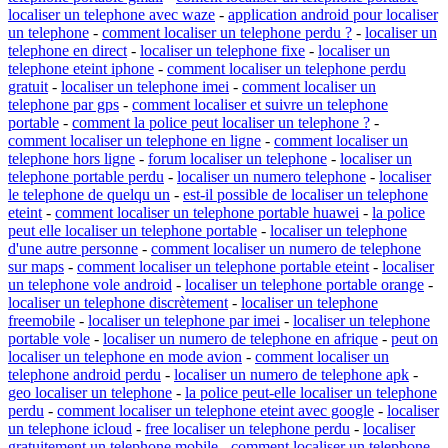
localiser un telephone avec waze
-
application android pour localiser
un telephone
-
comment localiser un telephone perdu ?
-
localiser un
telephone en direct
-
localiser un telephone fixe
-
localiser un
telephone eteint iphone
-
comment localiser un telephone perdu
gratuit
-
localiser un telephone imei
-
comment localiser un
telephone par gps
-
comment localiser et suivre un telephone
portable
-
comment la police peut localiser un telephone ?
-
comment localiser un telephone en ligne
-
comment localiser un
telephone hors ligne
-
forum localiser un telephone
-
localiser un
telephone portable perdu
-
localiser un numero telephone
-
localiser
le telephone de quelqu un
-
est-il possible de localiser un telephone
eteint
-
comment localiser un telephone portable huawei
-
la police
peut elle localiser un telephone portable
-
localiser un telephone
d'une autre personne
-
comment localiser un numero de telephone
sur maps
-
comment localiser un telephone portable eteint
-
localiser
un telephone vole android
-
localiser un telephone portable orange
-
localiser un telephone discrètement
-
localiser un telephone
freemobile
-
localiser un telephone par imei
-
localiser un telephone
portable vole
-
localiser un numero de telephone en afrique
-
peut on
localiser un telephone en mode avion
-
comment localiser un
telephone android perdu
-
localiser un numero de telephone apk
-
geo localiser un telephone
-
la police peut-elle localiser un telephone
perdu
-
comment localiser un telephone eteint avec google
-
localiser
un telephone icloud
-
free localiser un telephone perdu
-
localiser
gratuitement un telephone mobile
-
comment localiser un telephone