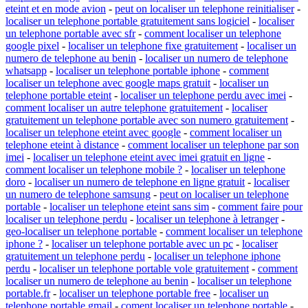
eteint et en mode avion
-
peut on localiser un telephone reinitialiser
-
localiser un telephone portable gratuitement sans logiciel
-
localiser
un telephone portable avec sfr
-
comment localiser un telephone
google pixel
-
localiser un telephone fixe gratuitement
-
localiser un
numero de telephone au benin
-
localiser un numero de telephone
whatsapp
-
localiser un telephone portable iphone
-
comment
localiser un telephone avec google maps gratuit
-
localiser un
telephone portable eteint
-
localiser un telephone perdu avec imei
-
comment localiser un autre telephone gratuitement
-
localiser
gratuitement un telephone portable avec son numero gratuitement
-
localiser un telephone eteint avec google
-
comment localiser un
telephone eteint à distance
-
comment localiser un telephone par son
imei
-
localiser un telephone eteint avec imei gratuit en ligne
-
comment localiser un telephone mobile ?
-
localiser un telephone
doro
-
localiser un numero de telephone en ligne gratuit
-
localiser
un numero de telephone samsung
-
peut on localiser un telephone
portable
-
localiser un telephone eteint sans sim
-
comment faire pour
localiser un telephone perdu
-
localiser un telephone à letranger
-
geo-localiser un telephone portable
-
comment localiser un telephone
iphone ?
-
localiser un telephone portable avec un pc
-
localiser
gratuitement un telephone perdu
-
localiser un telephone iphone
perdu
-
localiser un telephone portable vole gratuitement
-
comment
localiser un numero de telephone au benin
-
localiser un telephone
portable.fr
-
localiser un telephone portable free
-
localiser un
telephone portable gmail
-
coment localiser un telephone portable
-