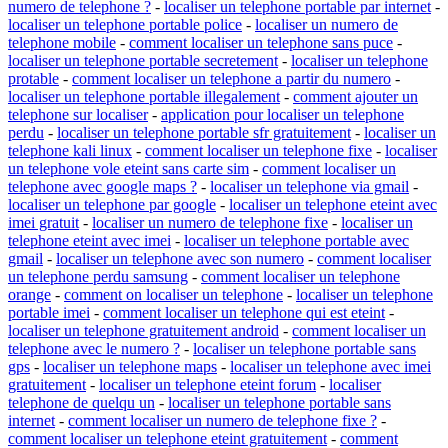
numero de telephone ?
-
localiser un telephone portable par internet
-
localiser un telephone portable police
-
localiser un numero de
telephone mobile
-
comment localiser un telephone sans puce
-
localiser un telephone portable secretement
-
localiser un telephone
protable
-
comment localiser un telephone a partir du numero
-
localiser un telephone portable illegalement
-
comment ajouter un
telephone sur localiser
-
application pour localiser un telephone
perdu
-
localiser un telephone portable sfr gratuitement
-
localiser un
telephone kali linux
-
comment localiser un telephone fixe
-
localiser
un telephone vole eteint sans carte sim
-
comment localiser un
telephone avec google maps ?
-
localiser un telephone via gmail
-
localiser un telephone par google
-
localiser un telephone eteint avec
imei gratuit
-
localiser un numero de telephone fixe
-
localiser un
telephone eteint avec imei
-
localiser un telephone portable avec
gmail
-
localiser un telephone avec son numero
-
comment localiser
un telephone perdu samsung
-
comment localiser un telephone
orange
-
comment on localiser un telephone
-
localiser un telephone
portable imei
-
comment localiser un telephone qui est eteint
-
localiser un telephone gratuitement android
-
comment localiser un
telephone avec le numero ?
-
localiser un telephone portable sans
gps
-
localiser un telephone maps
-
localiser un telephone avec imei
gratuitement
-
localiser un telephone eteint forum
-
localiser
telephone de quelqu un
-
localiser un telephone portable sans
internet
-
comment localiser un numero de telephone fixe ?
-
comment localiser un telephone eteint gratuitement
-
comment