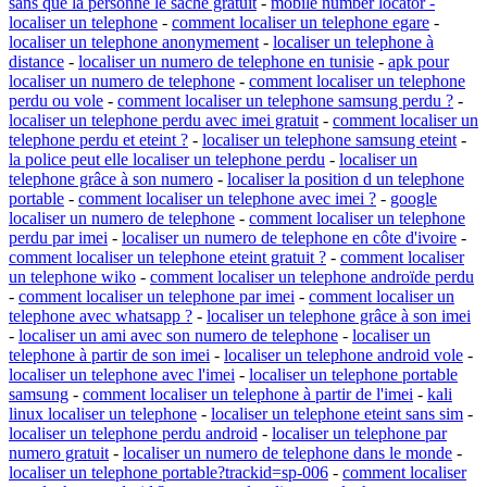
sans que la personne le sache gratuit
-
mobile number locator -
localiser un telephone
-
comment localiser un telephone egare
-
localiser un telephone anonymement
-
localiser un telephone à
distance
-
localiser un numero de telephone en tunisie
-
apk pour
localiser un numero de telephone
-
comment localiser un telephone
perdu ou vole
-
comment localiser un telephone samsung perdu ?
-
localiser un telephone perdu avec imei gratuit
-
comment localiser un
telephone perdu et eteint ?
-
localiser un telephone samsung eteint
-
la police peut elle localiser un telephone perdu
-
localiser un
telephone grâce à son numero
-
localiser la position d un telephone
portable
-
comment localiser un telephone avec imei ?
-
google
localiser un numero de telephone
-
comment localiser un telephone
perdu par imei
-
localiser un numero de telephone en côte d'ivoire
-
comment localiser un telephone eteint gratuit ?
-
comment localiser
un telephone wiko
-
comment localiser un telephone androïde perdu
-
comment localiser un telephone par imei
-
comment localiser un
telephone avec whatsapp ?
-
localiser un telephone grâce à son imei
-
localiser un ami avec son numero de telephone
-
localiser un
telephone à partir de son imei
-
localiser un telephone android vole
-
localiser un telephone avec l'imei
-
localiser un telephone portable
samsung
-
comment localiser un telephone à partir de l'imei
-
kali
linux localiser un telephone
-
localiser un telephone eteint sans sim
-
localiser un telephone perdu android
-
localiser un telephone par
numero gratuit
-
localiser un numero de telephone dans le monde
-
localiser un telephone portable?trackid=sp-006
-
comment localiser