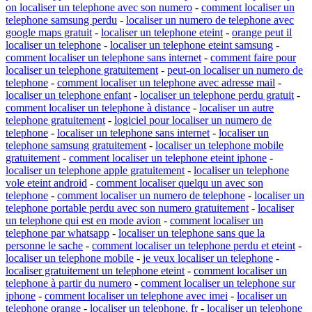
on localiser un telephone avec son numero
-
comment localiser un
telephone samsung perdu
-
localiser un numero de telephone avec
google maps gratuit
-
localiser un telephone eteint
-
orange peut il
localiser un telephone
-
localiser un telephone eteint samsung
-
comment localiser un telephone sans internet
-
comment faire pour
localiser un telephone gratuitement
-
peut-on localiser un numero de
telephone
-
comment localiser un telephone avec adresse mail
-
localiser un telephone enfant
-
localiser un telephone perdu gratuit
-
comment localiser un telephone à distance
-
localiser un autre
telephone gratuitement
-
logiciel pour localiser un numero de
telephone
-
localiser un telephone sans internet
-
localiser un
telephone samsung gratuitement
-
localiser un telephone mobile
gratuitement
-
comment localiser un telephone eteint iphone
-
localiser un telephone apple gratuitement
-
localiser un telephone
vole eteint android
-
comment localiser quelqu un avec son
telephone
-
comment localiser un numero de telephone
-
localiser un
telephone portable perdu avec son numero gratuitement
-
localiser
un telephone qui est en mode avion
-
comment localiser un
telephone par whatsapp
-
localiser un telephone sans que la
personne le sache
-
comment localiser un telephone perdu et eteint
-
localiser un telephone mobile
-
je veux localiser un telephone
-
localiser gratuitement un telephone eteint
-
comment localiser un
telephone à partir du numero
-
comment localiser un telephone sur
iphone
-
comment localiser un telephone avec imei
-
localiser un
telephone orange
-
localiser un telephone. fr
-
localiser un telephone