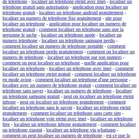
de telephone
-
localiser un telephone eteint avec imei
-
localiser un
telephone gratuit sans autorisation
-
application pour localiser un
telephone gratuit
-
localiser un telephone android gratuitement
-
localiser un numero de telephone fixe gratuitement
-
site pour
localiser un telephone
-
application pour localiser un numero de
telephone gratuit
-
comment localiser un telephone sans que la
personne le sache
-
localiser un telephone apple
-
localiser un
numero telephone
-
localiser un telephone samsung perdu
-
comment localiser un numero de telephone portable
-
comment
localiser un telephone perdu gratuitement
-
comment on localiser un
numero de telephone
-
localiser un telephone par son numero
-
comment on peut localiser un telephone
-
quelle application pour
localiser un telephone
-
localiser un telephone avec imei
-
comment
localiser un telephone eteint gratuit
-
comment localiser un telephone
en mode avion
-
comment localiser un telephone d'une personne
-
localiser avec un numero de telephone gratuit
-
comment localiser un
telephone sans payer
-
localiser un numero de telephone
-
localiser
un telephone samsung gratuit
-
peut on localiser un telephone eteint
iphone
-
peut on localiser un telephone gratuitement
-
comment
localiser un telephone sans le savoir
-
localiser un telephone eteint
gratuitement
-
comment localiser un telephone sans carte sim
-
localiser un telephone vole eteint avec imei
-
localiser un telephone
free
-
localiser un telephone iphone gratuitement
-
comment localiser
un telephone xiaomi
-
localiser un telephone via whatsapp
-
comment on peut localiser un numero de telephone
-
est ce que la