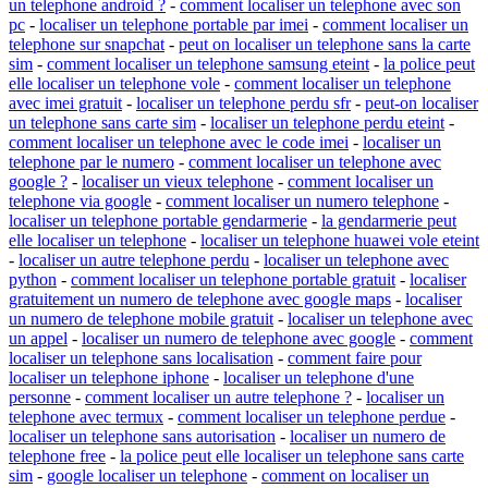
un telephone android ?
-
comment localiser un telephone avec son
pc
-
localiser un telephone portable par imei
-
comment localiser un
telephone sur snapchat
-
peut on localiser un telephone sans la carte
sim
-
comment localiser un telephone samsung eteint
-
la police peut
elle localiser un telephone vole
-
comment localiser un telephone
avec imei gratuit
-
localiser un telephone perdu sfr
-
peut-on localiser
un telephone sans carte sim
-
localiser un telephone perdu eteint
-
comment localiser un telephone avec le code imei
-
localiser un
telephone par le numero
-
comment localiser un telephone avec
google ?
-
localiser un vieux telephone
-
comment localiser un
telephone via google
-
comment localiser un numero telephone
-
localiser un telephone portable gendarmerie
-
la gendarmerie peut
elle localiser un telephone
-
localiser un telephone huawei vole eteint
-
localiser un autre telephone perdu
-
localiser un telephone avec
python
-
comment localiser un telephone portable gratuit
-
localiser
gratuitement un numero de telephone avec google maps
-
localiser
un numero de telephone mobile gratuit
-
localiser un telephone avec
un appel
-
localiser un numero de telephone avec google
-
comment
localiser un telephone sans localisation
-
comment faire pour
localiser un telephone iphone
-
localiser un telephone d'une
personne
-
comment localiser un autre telephone ?
-
localiser un
telephone avec termux
-
comment localiser un telephone perdue
-
localiser un telephone sans autorisation
-
localiser un numero de
telephone free
-
la police peut elle localiser un telephone sans carte
sim
-
google localiser un telephone
-
comment on localiser un