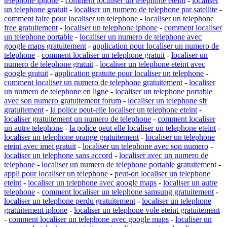
telephone iphone
-
comment localiser un telephone eteint
-
localiser
un telephone gratuit
-
localiser un numero de telephone par satellite
-
comment faire pour localiser un telephone
-
localiser un telephone
free gratuitement
-
localiser un telephone iphone
-
comment localiser
un telephone portable
-
localiser un numero de telephone avec
google maps gratuitement
-
application pour localiser un numero de
telephone
-
comment localiser un telephone gratuit
-
localiser un
numero de telephone gratuit
-
localiser un telephone eteint avec
google gratuit
-
application gratuite pour localiser un telephone
-
comment localiser un numero de telephone gratuitement
-
localiser
un numero de telephone en ligne
-
localiser un telephone portable
avec son numero gratuitement forum
-
localiser un telephone sfr
gratuitement
-
la police peut-elle localiser un telephone eteint
-
localiser gratuitement un numero de telephone
-
comment localiser
un autre telephone
-
la police peut elle localiser un telephone eteint
-
localiser un telephone orange gratuitement
-
localiser un telephone
eteint avec imei gratuit
-
localiser un telephone avec son numero
-
localiser un telephone sans accord
-
localiser avec un numero de
telephone
-
localiser un numero de telephone portable gratuitement
-
appli pour localiser un telephone
-
peut-on localiser un telephone
eteint
-
localiser un telephone avec google maps
-
localiser un autre
telephone
-
comment localiser un telephone samsung gratuitement
-
localiser un telephone perdu gratuitement
-
localiser un telephone
gratuitement iphone
-
localiser un telephone vole eteint gratuitement
-
comment localiser un telephone avec google maps
-
localiser un