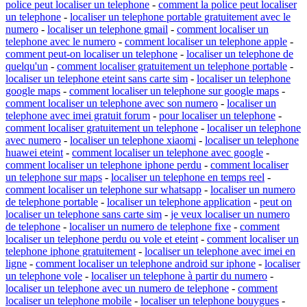
police peut localiser un telephone
-
comment la police peut localiser
un telephone
-
localiser un telephone portable gratuitement avec le
numero
-
localiser un telephone gmail
-
comment localiser un
telephone avec le numero
-
comment localiser un telephone apple
-
comment peut-on localiser un telephone
-
localiser un telephone de
quelqu'un
-
comment localiser gratuitement un telephone portable
-
localiser un telephone eteint sans carte sim
-
localiser un telephone
google maps
-
comment localiser un telephone sur google maps
-
comment localiser un telephone avec son numero
-
localiser un
telephone avec imei gratuit forum
-
pour localiser un telephone
-
comment localiser gratuitement un telephone
-
localiser un telephone
avec numero
-
localiser un telephone xiaomi
-
localiser un telephone
huawei eteint
-
comment localiser un telephone avec google
-
comment localiser un telephone iphone perdu
-
comment localiser
un telephone sur maps
-
localiser un telephone en temps reel
-
comment localiser un telephone sur whatsapp
-
localiser un numero
de telephone portable
-
localiser un telephone application
-
peut on
localiser un telephone sans carte sim
-
je veux localiser un numero
de telephone
-
localiser un numero de telephone fixe
-
comment
localiser un telephone perdu ou vole et eteint
-
comment localiser un
telephone iphone gratuitement
-
localiser un telephone avec imei en
ligne
-
comment localiser un telephone android sur iphone
-
localiser
un telephone vole
-
localiser un telephone à partir du numero
-
localiser un telephone avec un numero de telephone
-
comment
localiser un telephone mobile
-
localiser un telephone bouygues
-