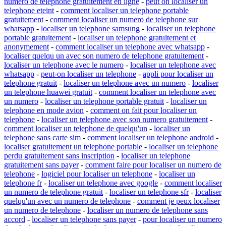
numero de telephone gratuitement en ligne
-
peut on localiser un
telephone eteint
-
comment localiser un telephone portable
gratuitement
-
comment localiser un numero de telephone sur
whatsapp
-
localiser un telephone samsung
-
localiser un telephone
portable gratuitement
-
localiser un telephone gratuitement et
anonymement
-
comment localiser un telephone avec whatsapp
-
localiser quelqu un avec son numero de telephone gratuitement
-
localiser un telephone avec le numero
-
localiser un telephone avec
whatsapp
-
peut-on localiser un telephone
-
appli pour localiser un
telephone gratuit
-
localiser un telephone avec un numero
-
localiser
un telephone huawei gratuit
-
comment localiser un telephone avec
un numero
-
localiser un telephone portable gratuit
-
localiser un
telephone en mode avion
-
comment on fait pour localiser un
telephone
-
localiser un telephone avec son numero gratuitement
-
comment localiser un telephone de quelqu'un
-
localiser un
telephone sans carte sim
-
comment localiser un telephone android
-
localiser gratuitement un telephone portable
-
localiser un telephone
perdu gratuitement sans inscription
-
localiser un telephone
gratuitement sans payer
-
comment faire pour localiser un numero de
telephone
-
logiciel pour localiser un telephone
-
localiser un
telephone fr
-
localiser un telephone avec google
-
comment localiser
un numero de telephone gratuit
-
localiser un telephone sfr
-
localiser
quelqu'un avec un numero de telephone
-
comment je peux localiser
un numero de telephone
-
localiser un numero de telephone sans
accord
-
localiser un telephone sans payer
-
pour localiser un numero