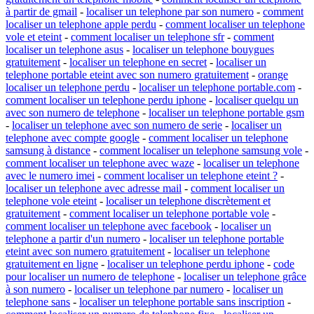
à partir de gmail
-
localiser un telephone par son numero
-
comment
localiser un telephone apple perdu
-
comment localiser un telephone
vole et eteint
-
comment localiser un telephone sfr
-
comment
localiser un telephone asus
-
localiser un telephone bouygues
gratuitement
-
localiser un telephone en secret
-
localiser un
telephone portable eteint avec son numero gratuitement
-
orange
localiser un telephone perdu
-
localiser un telephone portable.com
-
comment localiser un telephone perdu iphone
-
localiser quelqu un
avec son numero de telephone
-
localiser un telephone portable gsm
-
localiser un telephone avec son numero de serie
-
localiser un
telephone avec compte google
-
comment localiser un telephone
samsung à distance
-
comment localiser un telephone samsung vole
-
comment localiser un telephone avec waze
-
localiser un telephone
avec le numero imei
-
comment localiser un telephone eteint ?
-
localiser un telephone avec adresse mail
-
comment localiser un
telephone vole eteint
-
localiser un telephone discrètement et
gratuitement
-
comment localiser un telephone portable vole
-
comment localiser un telephone avec facebook
-
localiser un
telephone a partir d'un numero
-
localiser un telephone portable
eteint avec son numero gratuitement
-
localiser un telephone
gratuitement en ligne
-
localiser un telephone perdu iphone
-
code
pour localiser un numero de telephone
-
localiser un telephone grâce
à son numero
-
localiser un telephone par numero
-
localiser un
telephone sans
-
localiser un telephone portable sans inscription
-