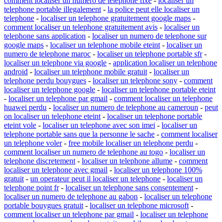
comment localiser un numero de telephone fixe
-
localiser un
telephone portable illegalement
-
la police peut elle localiser un
telephone
-
localiser un telephone gratuitement google maps
-
comment localiser un telephone gratuitement avis
-
localiser un
telephone sans application
-
localiser un numero de telephone sur
google maps
-
localiser un telephone mobile eteint
-
localiser un
numero de telephone maroc
-
localiser un telephone portable sfr
-
localiser un telephone via google
-
application localiser un telephone
android
-
localiser un telephone mobile gratuit
-
localiser un
telephone perdu bouygues
-
localiser un telephone sony
-
comment
localiser un telephone google
-
localiser un telephone portable eteint
-
localiser un telephone par gmail
-
comment localiser un telephone
huawei perdu
-
localiser un numero de telephone au cameroun
-
peut
on localiser un telephone eteint
-
localiser un telephone portable
eteint vole
-
localiser un telephone avec son imei
-
localiser un
telephone portable sans que la personne le sache
-
comment localiser
un telephone voler
-
free mobile localiser un telephone perdu
-
comment localiser un numero de telephone au togo
-
localiser un
telephone discretement
-
localiser un telephone allume
-
comment
localiser un telephone avec gmail
-
localiser un telephone 100%
gratuit
-
un operateur peut il localiser un telephone
-
localiser un
telephone point fr
-
localiser un telephone sans consentement
-
localiser un numero de telephone au gabon
-
localiser un telephone
portable bouygues gratuit
-
localiser un telephone microsoft
-
comment localiser un telephone par gmail
-
localiser un telephone