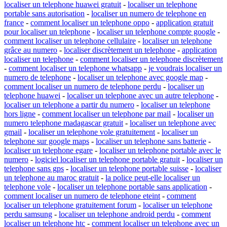
localiser un telephone huawei gratuit
-
localiser un telephone
portable sans autorisation
-
localiser un numero de telephone en
france
-
comment localiser un telephone oppo
-
application gratuit
pour localiser un telephone
-
localiser un telephone compte google
-
comment localiser un telephone cellulaire
-
localiser un telephone
grâce au numero
-
localiser discrètement un telephone
-
application
localiser un telephone
-
comment localiser un telephone discrètement
-
comment localiser un telephone whatsapp
-
je voudrais localiser un
numero de telephone
-
localiser un telephone avec google map
-
comment localiser un numero de telephone perdu
-
localiser un
telephone huawei
-
localiser un telephone avec un autre telephone
-
localiser un telephone a partir du numero
-
localiser un telephone
hors ligne
-
comment localiser un telephone par mail
-
localiser un
numero telephone madagascar gratuit
-
localiser un telephone avec
gmail
-
localiser un telephone vole gratuitement
-
localiser un
telephone sur google maps
-
localiser un telephone sans batterie
-
localiser un telephone egare
-
localiser un telephone portable avec le
numero
-
logiciel localiser un telephone portable gratuit
-
localiser un
telephone sans gps
-
localiser un telephone portable suisse
-
localiser
un telephone au maroc gratuit
-
la police peut-elle localiser un
telephone vole
-
localiser un telephone portable sans application
-
comment localiser un numero de telephone eteint
-
comment
localiser un telephone gratuitement forum
-
localiser un telephone
perdu samsung
-
localiser un telephone android perdu
-
comment
localiser un telephone htc
-
comment localiser un telephone avec un