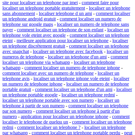
site pour localiser un telephone par imei
-
comment faire pour
localiser un telephone portable gratuitement
-
localiser un telephone
sans abonnement
-
localiser telephone d un ami
-
comment localiser
un telephone android gratuit
-
comment localiser un numero de
telephone sur google maps
-
localiser un numero de telephone sans
payer
-
comment localiser un telephone de son enfant
-
localiser un
telephone vole eteint avec google
-
comment localiser un telephone
eteint
-
meilleure application pour localiser un telephone
-
localiser
un telephone discrètement gratuit
-
comment localiser un telephone
avec snapchat
-
localiser un telephone avec facebook
-
localiser un
numeros de telephone
-
localiser un telephone d'un ami
-
comment
localiser un telephone via whatsapp
-
localiser un telephone
whatsapp
-
comment localiser un numero de telephone iphone
-
comment localiser avec un numero de telephone
-
localiser un
telephone avis
-
localiser un telephone iphone vole eteint
-
localiser
un numero de telephone iphone
-
localiser un numero de telephone
portable gratuit
-
comment localiser un telephone d'un ami
-
localiser
un telephone portable google
-
localiser un telephone redmi
-
localiser un telephone portable avec son numero
-
localiser un
telephone à partir de son numero
-
comment localiser un telephone
par son numero
-
comment localiser un telephone à partir d'un
numero
-
application pour localiser un telephone iphone
-
comment
localiser le telephone de quelqu un
-
comment localiser un telephone
redmi
-
comment localiser un telephone ?
-
localiser un telephone
par whatsapp
-
comment localiser un telephone portable perdu
-
peut