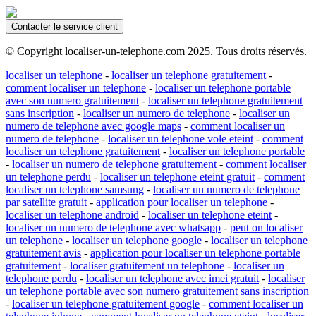
Contacter le service client
© Copyright localiser-un-telephone.com 2025. Tous droits réservés.
localiser un telephone
-
localiser un telephone gratuitement
-
comment localiser un telephone
-
localiser un telephone portable
avec son numero gratuitement
-
localiser un telephone gratuitement
sans inscription
-
localiser un numero de telephone
-
localiser un
numero de telephone avec google maps
-
comment localiser un
numero de telephone
-
localiser un telephone vole eteint
-
comment
localiser un telephone gratuitement
-
localiser un telephone portable
-
localiser un numero de telephone gratuitement
-
comment localiser
un telephone perdu
-
localiser un telephone eteint gratuit
-
comment
localiser un telephone samsung
-
localiser un numero de telephone
par satellite gratuit
-
application pour localiser un telephone
-
localiser un telephone android
-
localiser un telephone eteint
-
localiser un numero de telephone avec whatsapp
-
peut on localiser
un telephone
-
localiser un telephone google
-
localiser un telephone
gratuitement avis
-
application pour localiser un telephone portable
gratuitement
-
localiser gratuitement un telephone
-
localiser un
telephone perdu
-
localiser un telephone avec imei gratuit
-
localiser
un telephone portable avec son numero gratuitement sans inscription
-
localiser un telephone gratuitement google
-
comment localiser un