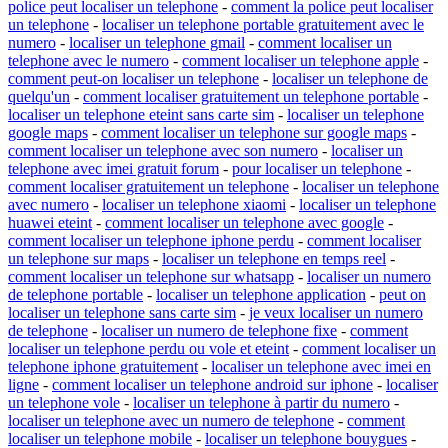
police peut localiser un telephone
-
comment la police peut localiser
un telephone
-
localiser un telephone portable gratuitement avec le
numero
-
localiser un telephone gmail
-
comment localiser un
telephone avec le numero
-
comment localiser un telephone apple
-
comment peut-on localiser un telephone
-
localiser un telephone de
quelqu'un
-
comment localiser gratuitement un telephone portable
-
localiser un telephone eteint sans carte sim
-
localiser un telephone
google maps
-
comment localiser un telephone sur google maps
-
comment localiser un telephone avec son numero
-
localiser un
telephone avec imei gratuit forum
-
pour localiser un telephone
-
comment localiser gratuitement un telephone
-
localiser un telephone
avec numero
-
localiser un telephone xiaomi
-
localiser un telephone
huawei eteint
-
comment localiser un telephone avec google
-
comment localiser un telephone iphone perdu
-
comment localiser
un telephone sur maps
-
localiser un telephone en temps reel
-
comment localiser un telephone sur whatsapp
-
localiser un numero
de telephone portable
-
localiser un telephone application
-
peut on
localiser un telephone sans carte sim
-
je veux localiser un numero
de telephone
-
localiser un numero de telephone fixe
-
comment
localiser un telephone perdu ou vole et eteint
-
comment localiser un
telephone iphone gratuitement
-
localiser un telephone avec imei en
ligne
-
comment localiser un telephone android sur iphone
-
localiser
un telephone vole
-
localiser un telephone à partir du numero
-
localiser un telephone avec un numero de telephone
-
comment
localiser un telephone mobile
-
localiser un telephone bouygues
-