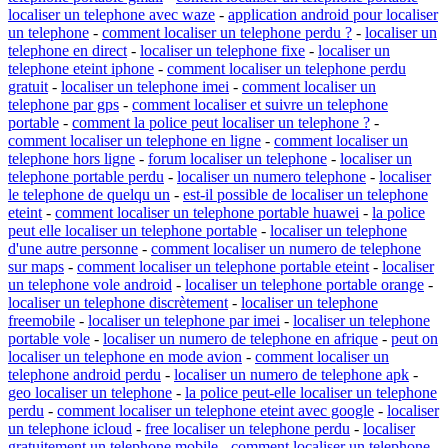
localiser un telephone avec waze
-
application android pour localiser
un telephone
-
comment localiser un telephone perdu ?
-
localiser un
telephone en direct
-
localiser un telephone fixe
-
localiser un
telephone eteint iphone
-
comment localiser un telephone perdu
gratuit
-
localiser un telephone imei
-
comment localiser un
telephone par gps
-
comment localiser et suivre un telephone
portable
-
comment la police peut localiser un telephone ?
-
comment localiser un telephone en ligne
-
comment localiser un
telephone hors ligne
-
forum localiser un telephone
-
localiser un
telephone portable perdu
-
localiser un numero telephone
-
localiser
le telephone de quelqu un
-
est-il possible de localiser un telephone
eteint
-
comment localiser un telephone portable huawei
-
la police
peut elle localiser un telephone portable
-
localiser un telephone
d'une autre personne
-
comment localiser un numero de telephone
sur maps
-
comment localiser un telephone portable eteint
-
localiser
un telephone vole android
-
localiser un telephone portable orange
-
localiser un telephone discrètement
-
localiser un telephone
freemobile
-
localiser un telephone par imei
-
localiser un telephone
portable vole
-
localiser un numero de telephone en afrique
-
peut on
localiser un telephone en mode avion
-
comment localiser un
telephone android perdu
-
localiser un numero de telephone apk
-
geo localiser un telephone
-
la police peut-elle localiser un telephone
perdu
-
comment localiser un telephone eteint avec google
-
localiser
un telephone icloud
-
free localiser un telephone perdu
-
localiser
gratuitement un telephone mobile
-
comment localiser un telephone