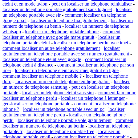
eteint et en mode avion
-
peut on localiser un telephone reinitialiser
-
localiser un telephone portable gratuitement sans logiciel
-
localiser
un telephone portable avec sfr
-
comment localiser un telephone
google pixel
-
localiser un telephone fixe gratuitement
-
localiser un
numero de telephone au benin
-
localiser un numero de telephone
whatsapp
-
localiser un telephone portable iphone
-
comment
localiser un telephone avec google maps gratuit
-
localiser un
telephone portable eteint
-
localiser un telephone perdu avec imei
-
comment localiser un autre telephone gratuitement
-
localiser
gratuitement un telephone portable avec son numero gratuitement
-
localiser un telephone eteint avec google
-
comment localiser un
telephone eteint à distance
-
comment localiser un telephone par son
imei
-
localiser un telephone eteint avec imei gratuit en ligne
-
comment localiser un telephone mobile ?
-
localiser un telephone
doro
-
localiser un numero de telephone en ligne gratuit
-
localiser
un numero de telephone samsung
-
peut on localiser un telephone
portable
-
localiser un telephone eteint sans sim
-
comment faire pour
localiser un telephone perdu
-
localiser un telephone à letranger
-
geo-localiser un telephone portable
-
comment localiser un telephone
iphone ?
-
localiser un telephone portable avec un pc
-
localiser
gratuitement un telephone perdu
-
localiser un telephone iphone
perdu
-
localiser un telephone portable vole gratuitement
-
comment
localiser un numero de telephone au benin
-
localiser un telephone
portable.fr
-
localiser un telephone portable free
-
localiser un
telephone portable gmail
-
coment localiser un telephone portable
-