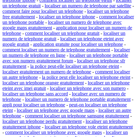
telephone iphone
-
comment localiser un telephone eteint
-
localiser
un telephone gratuit
-
localiser un numero de telephone par satellite
-
comment faire pour localiser un telephone
-
localiser un telephone
free gratuitement
-
localiser un telephone iphone
-
comment localiser
un telephone portable
-
localiser un numero de telephone avec
google maps gratuitement
-
application pour localiser un numero de
telephone
-
comment localiser un telephone gratuit
-
localiser un
numero de telephone gratuit
-
localiser un telephone eteint avec
google gratuit
-
application gratuite pour localiser un telephone
-
comment localiser un numero de telephone gratuitement
-
localiser
un numero de telephone en ligne
-
localiser un telephone portable
avec son numero gratuitement forum
-
localiser un telephone sfr
gratuitement
-
la police peut-elle localiser un telephone eteint
-
localiser gratuitement un numero de telephone
-
comment localiser
un autre telephone
-
la police peut elle localiser un telephone eteint
-
localiser un telephone orange gratuitement
-
localiser un telephone
eteint avec imei gratuit
-
localiser un telephone avec son numero
-
localiser un telephone sans accord
-
localiser avec un numero de
telephone
-
localiser un numero de telephone portable gratuitement
-
appli pour localiser un telephone
-
peut-on localiser un telephone
eteint
-
localiser un telephone avec google maps
-
localiser un autre
telephone
-
comment localiser un telephone samsung gratuitement
-
localiser un telephone perdu gratuitement
-
localiser un telephone
gratuitement iphone
-
localiser un telephone vole eteint gratuitement
-
comment localiser un telephone avec google maps
-
localiser un