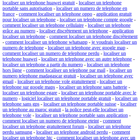
localiser un telephone huawei gratuit
-
localiser un telephone
portable sans autorisation
-
localiser un numero de telephone en
france
-
comment localiser un telephone oppo
-
application gratuit
pour localiser un telephone
-
localiser un telephone compte google
-
comment localiser un telephone cellulaire
-
localiser un telephone
grâce au numero
-
localiser discrètement un telephone
-
application
localiser un telephone
-
comment localiser un telephone discrètement
-
comment localiser un telephone whatsapp
-
je voudrais localiser un
numero de telephone
-
localiser un telephone avec google map
-
comment localiser un numero de telephone perdu
-
localiser un
telephone huawei
-
localiser un telephone avec un autre telephone
-
localiser un telephone a partir du numero
-
localiser un telephone
hors ligne
-
comment localiser un telephone par mail
-
localiser un
numero telephone madagascar gratuit
-
localiser un telephone avec
gmail
-
localiser un telephone vole gratuitement
-
localiser un
telephone sur google maps
-
localiser un telephone sans batterie
-
localiser un telephone egare
-
localiser un telephone portable avec le
numero
-
logiciel localiser un telephone portable gratuit
-
localiser un
telephone sans gps
-
localiser un telephone portable suisse
-
localiser
un telephone au maroc gratuit
-
la police peut-elle localiser un
telephone vole
-
localiser un telephone portable sans application
-
comment localiser un numero de telephone eteint
-
comment
localiser un telephone gratuitement forum
-
localiser un telephone
perdu samsung
-
localiser un telephone android perdu
-
comment
localiser un telephone htc
-
comment localiser un telephone avec un