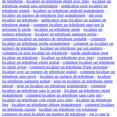
de telephone
-
localiser un telephone eteint avec imei
-
localiser un
telephone gratuit sans autorisation
-
application pour localiser un
telephone gratuit
-
localiser un telephone android gratuitement
-
localiser un numero de telephone fixe gratuitement
-
site pour
localiser un telephone
-
application pour localiser un numero de
telephone gratuit
-
comment localiser un telephone sans que la
personne le sache
-
localiser un telephone apple
-
localiser un
numero telephone
-
localiser un telephone samsung perdu
-
comment localiser un numero de telephone portable
-
comment
localiser un telephone perdu gratuitement
-
comment on localiser un
numero de telephone
-
localiser un telephone par son numero
-
comment on peut localiser un telephone
-
quelle application pour
localiser un telephone
-
localiser un telephone avec imei
-
comment
localiser un telephone eteint gratuit
-
comment localiser un telephone
en mode avion
-
comment localiser un telephone d'une personne
-
localiser avec un numero de telephone gratuit
-
comment localiser un
telephone sans payer
-
localiser un numero de telephone
-
localiser
un telephone samsung gratuit
-
peut on localiser un telephone eteint
iphone
-
peut on localiser un telephone gratuitement
-
comment
localiser un telephone sans le savoir
-
localiser un telephone eteint
gratuitement
-
comment localiser un telephone sans carte sim
-
localiser un telephone vole eteint avec imei
-
localiser un telephone
free
-
localiser un telephone iphone gratuitement
-
comment localiser
un telephone xiaomi
-
localiser un telephone via whatsapp
-
comment on peut localiser un numero de telephone
-
est ce que la