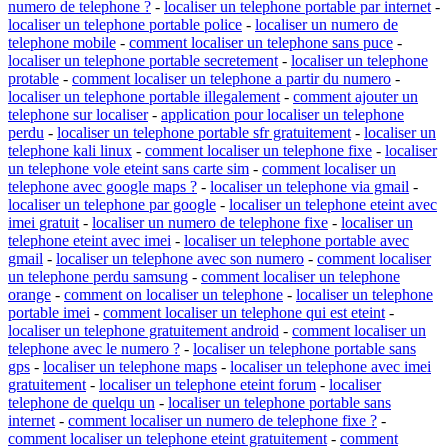
numero de telephone ?
-
localiser un telephone portable par internet
-
localiser un telephone portable police
-
localiser un numero de
telephone mobile
-
comment localiser un telephone sans puce
-
localiser un telephone portable secretement
-
localiser un telephone
protable
-
comment localiser un telephone a partir du numero
-
localiser un telephone portable illegalement
-
comment ajouter un
telephone sur localiser
-
application pour localiser un telephone
perdu
-
localiser un telephone portable sfr gratuitement
-
localiser un
telephone kali linux
-
comment localiser un telephone fixe
-
localiser
un telephone vole eteint sans carte sim
-
comment localiser un
telephone avec google maps ?
-
localiser un telephone via gmail
-
localiser un telephone par google
-
localiser un telephone eteint avec
imei gratuit
-
localiser un numero de telephone fixe
-
localiser un
telephone eteint avec imei
-
localiser un telephone portable avec
gmail
-
localiser un telephone avec son numero
-
comment localiser
un telephone perdu samsung
-
comment localiser un telephone
orange
-
comment on localiser un telephone
-
localiser un telephone
portable imei
-
comment localiser un telephone qui est eteint
-
localiser un telephone gratuitement android
-
comment localiser un
telephone avec le numero ?
-
localiser un telephone portable sans
gps
-
localiser un telephone maps
-
localiser un telephone avec imei
gratuitement
-
localiser un telephone eteint forum
-
localiser
telephone de quelqu un
-
localiser un telephone portable sans
internet
-
comment localiser un numero de telephone fixe ?
-
comment localiser un telephone eteint gratuitement
-
comment