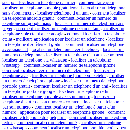
site pour localiser un telephone par imei
-
comment faire pour
localiser un telephone portable gratuitement
-
localiser un telephone
sans abonnement
-
localiser telephone d un ami
-
comment localiser
un telephone android gratuit
-
comment localiser un numero de
telephone sur google maps
-
localiser un numero de telephone sans
payer
-
comment localiser un telephone de son enfant
-
localiser un
telephone vole eteint avec google
-
comment localiser un telephone
eteint
-
meilleure application pour localiser un telephone
-
localiser
un telephone discrètement gratuit
-
comment localiser un telephone
avec snapchat
-
localiser un telephone avec facebook
-
localiser un
numeros de telephone
-
localiser un telephone d'un ami
-
comment
localiser un telephone via whatsapp
-
localiser un telephone
whatsapp
-
comment localiser un numero de telephone iphone
-
comment localiser avec un numero de telephone
-
localiser un
telephone avis
-
localiser un telephone iphone vole eteint
-
localiser
un numero de telephone iphone
-
localiser un numero de telephone
portable gratuit
-
comment localiser un telephone d'un ami
-
localiser
un telephone portable google
-
localiser un telephone redmi
-
localiser un telephone portable avec son numero
-
localiser un
telephone à partir de son numero
-
comment localiser un telephone
par son numero
-
comment localiser un telephone à partir d'un
numero
-
application pour localiser un telephone iphone
-
comment
localiser le telephone de quelqu un
-
comment localiser un telephone
redmi
-
comment localiser un telephone ?
-
localiser un telephone
par whatsapp
-
comment localiser un telephone portable perdu
-
peut