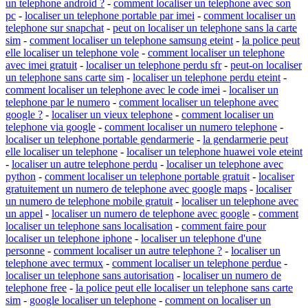
un telephone android ?
-
comment localiser un telephone avec son
pc
-
localiser un telephone portable par imei
-
comment localiser un
telephone sur snapchat
-
peut on localiser un telephone sans la carte
sim
-
comment localiser un telephone samsung eteint
-
la police peut
elle localiser un telephone vole
-
comment localiser un telephone
avec imei gratuit
-
localiser un telephone perdu sfr
-
peut-on localiser
un telephone sans carte sim
-
localiser un telephone perdu eteint
-
comment localiser un telephone avec le code imei
-
localiser un
telephone par le numero
-
comment localiser un telephone avec
google ?
-
localiser un vieux telephone
-
comment localiser un
telephone via google
-
comment localiser un numero telephone
-
localiser un telephone portable gendarmerie
-
la gendarmerie peut
elle localiser un telephone
-
localiser un telephone huawei vole eteint
-
localiser un autre telephone perdu
-
localiser un telephone avec
python
-
comment localiser un telephone portable gratuit
-
localiser
gratuitement un numero de telephone avec google maps
-
localiser
un numero de telephone mobile gratuit
-
localiser un telephone avec
un appel
-
localiser un numero de telephone avec google
-
comment
localiser un telephone sans localisation
-
comment faire pour
localiser un telephone iphone
-
localiser un telephone d'une
personne
-
comment localiser un autre telephone ?
-
localiser un
telephone avec termux
-
comment localiser un telephone perdue
-
localiser un telephone sans autorisation
-
localiser un numero de
telephone free
-
la police peut elle localiser un telephone sans carte
sim
-
google localiser un telephone
-
comment on localiser un