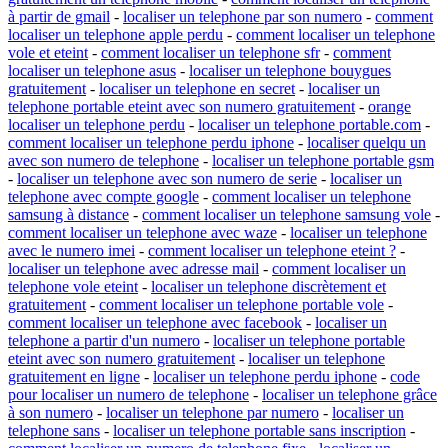
à partir de gmail
-
localiser un telephone par son numero
-
comment
localiser un telephone apple perdu
-
comment localiser un telephone
vole et eteint
-
comment localiser un telephone sfr
-
comment
localiser un telephone asus
-
localiser un telephone bouygues
gratuitement
-
localiser un telephone en secret
-
localiser un
telephone portable eteint avec son numero gratuitement
-
orange
localiser un telephone perdu
-
localiser un telephone portable.com
-
comment localiser un telephone perdu iphone
-
localiser quelqu un
avec son numero de telephone
-
localiser un telephone portable gsm
-
localiser un telephone avec son numero de serie
-
localiser un
telephone avec compte google
-
comment localiser un telephone
samsung à distance
-
comment localiser un telephone samsung vole
-
comment localiser un telephone avec waze
-
localiser un telephone
avec le numero imei
-
comment localiser un telephone eteint ?
-
localiser un telephone avec adresse mail
-
comment localiser un
telephone vole eteint
-
localiser un telephone discrètement et
gratuitement
-
comment localiser un telephone portable vole
-
comment localiser un telephone avec facebook
-
localiser un
telephone a partir d'un numero
-
localiser un telephone portable
eteint avec son numero gratuitement
-
localiser un telephone
gratuitement en ligne
-
localiser un telephone perdu iphone
-
code
pour localiser un numero de telephone
-
localiser un telephone grâce
à son numero
-
localiser un telephone par numero
-
localiser un
telephone sans
-
localiser un telephone portable sans inscription
-