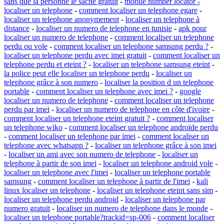
sans que la personne le sache gratuit
-
mobile number locator -
localiser un telephone
-
comment localiser un telephone egare
-
localiser un telephone anonymement
-
localiser un telephone à
distance
-
localiser un numero de telephone en tunisie
-
apk pour
localiser un numero de telephone
-
comment localiser un telephone
perdu ou vole
-
comment localiser un telephone samsung perdu ?
-
localiser un telephone perdu avec imei gratuit
-
comment localiser un
telephone perdu et eteint ?
-
localiser un telephone samsung eteint
-
la police peut elle localiser un telephone perdu
-
localiser un
telephone grâce à son numero
-
localiser la position d un telephone
portable
-
comment localiser un telephone avec imei ?
-
google
localiser un numero de telephone
-
comment localiser un telephone
perdu par imei
-
localiser un numero de telephone en côte d'ivoire
-
comment localiser un telephone eteint gratuit ?
-
comment localiser
un telephone wiko
-
comment localiser un telephone androïde perdu
-
comment localiser un telephone par imei
-
comment localiser un
telephone avec whatsapp ?
-
localiser un telephone grâce à son imei
-
localiser un ami avec son numero de telephone
-
localiser un
telephone à partir de son imei
-
localiser un telephone android vole
-
localiser un telephone avec l'imei
-
localiser un telephone portable
samsung
-
comment localiser un telephone à partir de l'imei
-
kali
linux localiser un telephone
-
localiser un telephone eteint sans sim
-
localiser un telephone perdu android
-
localiser un telephone par
numero gratuit
-
localiser un numero de telephone dans le monde
-
localiser un telephone portable?trackid=sp-006
-
comment localiser