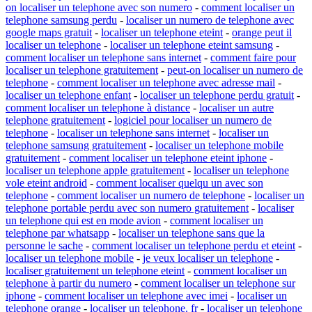
on localiser un telephone avec son numero
-
comment localiser un
telephone samsung perdu
-
localiser un numero de telephone avec
google maps gratuit
-
localiser un telephone eteint
-
orange peut il
localiser un telephone
-
localiser un telephone eteint samsung
-
comment localiser un telephone sans internet
-
comment faire pour
localiser un telephone gratuitement
-
peut-on localiser un numero de
telephone
-
comment localiser un telephone avec adresse mail
-
localiser un telephone enfant
-
localiser un telephone perdu gratuit
-
comment localiser un telephone à distance
-
localiser un autre
telephone gratuitement
-
logiciel pour localiser un numero de
telephone
-
localiser un telephone sans internet
-
localiser un
telephone samsung gratuitement
-
localiser un telephone mobile
gratuitement
-
comment localiser un telephone eteint iphone
-
localiser un telephone apple gratuitement
-
localiser un telephone
vole eteint android
-
comment localiser quelqu un avec son
telephone
-
comment localiser un numero de telephone
-
localiser un
telephone portable perdu avec son numero gratuitement
-
localiser
un telephone qui est en mode avion
-
comment localiser un
telephone par whatsapp
-
localiser un telephone sans que la
personne le sache
-
comment localiser un telephone perdu et eteint
-
localiser un telephone mobile
-
je veux localiser un telephone
-
localiser gratuitement un telephone eteint
-
comment localiser un
telephone à partir du numero
-
comment localiser un telephone sur
iphone
-
comment localiser un telephone avec imei
-
localiser un
telephone orange
-
localiser un telephone. fr
-
localiser un telephone