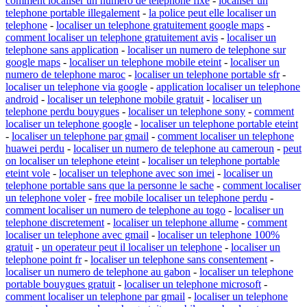
comment localiser un numero de telephone fixe
-
localiser un
telephone portable illegalement
-
la police peut elle localiser un
telephone
-
localiser un telephone gratuitement google maps
-
comment localiser un telephone gratuitement avis
-
localiser un
telephone sans application
-
localiser un numero de telephone sur
google maps
-
localiser un telephone mobile eteint
-
localiser un
numero de telephone maroc
-
localiser un telephone portable sfr
-
localiser un telephone via google
-
application localiser un telephone
android
-
localiser un telephone mobile gratuit
-
localiser un
telephone perdu bouygues
-
localiser un telephone sony
-
comment
localiser un telephone google
-
localiser un telephone portable eteint
-
localiser un telephone par gmail
-
comment localiser un telephone
huawei perdu
-
localiser un numero de telephone au cameroun
-
peut
on localiser un telephone eteint
-
localiser un telephone portable
eteint vole
-
localiser un telephone avec son imei
-
localiser un
telephone portable sans que la personne le sache
-
comment localiser
un telephone voler
-
free mobile localiser un telephone perdu
-
comment localiser un numero de telephone au togo
-
localiser un
telephone discretement
-
localiser un telephone allume
-
comment
localiser un telephone avec gmail
-
localiser un telephone 100%
gratuit
-
un operateur peut il localiser un telephone
-
localiser un
telephone point fr
-
localiser un telephone sans consentement
-
localiser un numero de telephone au gabon
-
localiser un telephone
portable bouygues gratuit
-
localiser un telephone microsoft
-
comment localiser un telephone par gmail
-
localiser un telephone