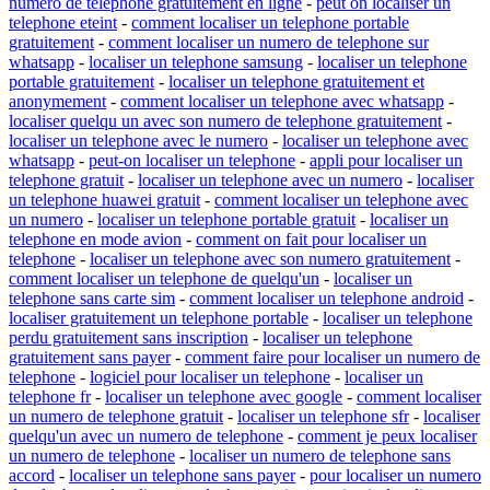
numero de telephone gratuitement en ligne
-
peut on localiser un
telephone eteint
-
comment localiser un telephone portable
gratuitement
-
comment localiser un numero de telephone sur
whatsapp
-
localiser un telephone samsung
-
localiser un telephone
portable gratuitement
-
localiser un telephone gratuitement et
anonymement
-
comment localiser un telephone avec whatsapp
-
localiser quelqu un avec son numero de telephone gratuitement
-
localiser un telephone avec le numero
-
localiser un telephone avec
whatsapp
-
peut-on localiser un telephone
-
appli pour localiser un
telephone gratuit
-
localiser un telephone avec un numero
-
localiser
un telephone huawei gratuit
-
comment localiser un telephone avec
un numero
-
localiser un telephone portable gratuit
-
localiser un
telephone en mode avion
-
comment on fait pour localiser un
telephone
-
localiser un telephone avec son numero gratuitement
-
comment localiser un telephone de quelqu'un
-
localiser un
telephone sans carte sim
-
comment localiser un telephone android
-
localiser gratuitement un telephone portable
-
localiser un telephone
perdu gratuitement sans inscription
-
localiser un telephone
gratuitement sans payer
-
comment faire pour localiser un numero de
telephone
-
logiciel pour localiser un telephone
-
localiser un
telephone fr
-
localiser un telephone avec google
-
comment localiser
un numero de telephone gratuit
-
localiser un telephone sfr
-
localiser
quelqu'un avec un numero de telephone
-
comment je peux localiser
un numero de telephone
-
localiser un numero de telephone sans
accord
-
localiser un telephone sans payer
-
pour localiser un numero