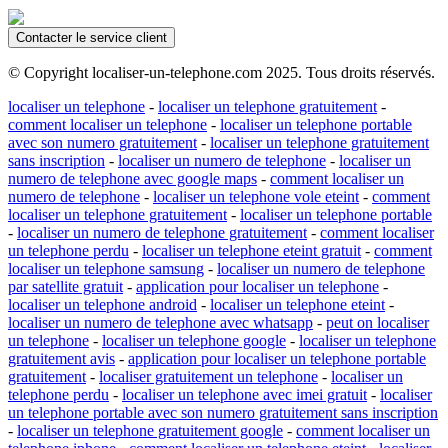
Contacter le service client
© Copyright localiser-un-telephone.com 2025. Tous droits réservés.
localiser un telephone
-
localiser un telephone gratuitement
-
comment localiser un telephone
-
localiser un telephone portable
avec son numero gratuitement
-
localiser un telephone gratuitement
sans inscription
-
localiser un numero de telephone
-
localiser un
numero de telephone avec google maps
-
comment localiser un
numero de telephone
-
localiser un telephone vole eteint
-
comment
localiser un telephone gratuitement
-
localiser un telephone portable
-
localiser un numero de telephone gratuitement
-
comment localiser
un telephone perdu
-
localiser un telephone eteint gratuit
-
comment
localiser un telephone samsung
-
localiser un numero de telephone
par satellite gratuit
-
application pour localiser un telephone
-
localiser un telephone android
-
localiser un telephone eteint
-
localiser un numero de telephone avec whatsapp
-
peut on localiser
un telephone
-
localiser un telephone google
-
localiser un telephone
gratuitement avis
-
application pour localiser un telephone portable
gratuitement
-
localiser gratuitement un telephone
-
localiser un
telephone perdu
-
localiser un telephone avec imei gratuit
-
localiser
un telephone portable avec son numero gratuitement sans inscription
-
localiser un telephone gratuitement google
-
comment localiser un