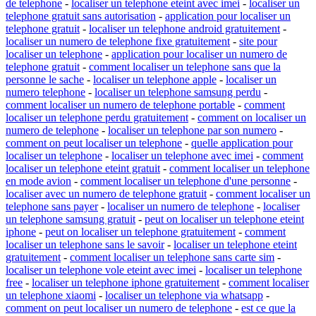
de telephone
-
localiser un telephone eteint avec imei
-
localiser un
telephone gratuit sans autorisation
-
application pour localiser un
telephone gratuit
-
localiser un telephone android gratuitement
-
localiser un numero de telephone fixe gratuitement
-
site pour
localiser un telephone
-
application pour localiser un numero de
telephone gratuit
-
comment localiser un telephone sans que la
personne le sache
-
localiser un telephone apple
-
localiser un
numero telephone
-
localiser un telephone samsung perdu
-
comment localiser un numero de telephone portable
-
comment
localiser un telephone perdu gratuitement
-
comment on localiser un
numero de telephone
-
localiser un telephone par son numero
-
comment on peut localiser un telephone
-
quelle application pour
localiser un telephone
-
localiser un telephone avec imei
-
comment
localiser un telephone eteint gratuit
-
comment localiser un telephone
en mode avion
-
comment localiser un telephone d'une personne
-
localiser avec un numero de telephone gratuit
-
comment localiser un
telephone sans payer
-
localiser un numero de telephone
-
localiser
un telephone samsung gratuit
-
peut on localiser un telephone eteint
iphone
-
peut on localiser un telephone gratuitement
-
comment
localiser un telephone sans le savoir
-
localiser un telephone eteint
gratuitement
-
comment localiser un telephone sans carte sim
-
localiser un telephone vole eteint avec imei
-
localiser un telephone
free
-
localiser un telephone iphone gratuitement
-
comment localiser
un telephone xiaomi
-
localiser un telephone via whatsapp
-
comment on peut localiser un numero de telephone
-
est ce que la