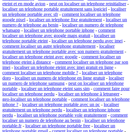
eteint et en mode avion
-
peut on localiser un telephone reinitialiser
-
localiser un telephone portable gratuitement sans logiciel
-
localiser
un telephone portable avec sfr
-
comment localiser un telephone
google pixel
-
localiser un telephone fixe gratuitement
-
localiser un
numero de telephone au benin
-
localiser un numero de telephone
whatsapp
-
localiser un telephone portable iphone
-
comment
localiser un telephone avec google maps gratuit
-
localiser un
telephone portable eteint
-
localiser un telephone perdu avec imei
-
comment localiser un autre telephone gratuitement
-
localiser
gratuitement un telephone portable avec son numero gratuitement
-
localiser un telephone eteint avec google
-
comment localiser un
telephone eteint à distance
-
comment localiser un telephone par son
imei
-
localiser un telephone eteint avec imei gratuit en ligne
-
comment localiser un telephone mobile ?
-
localiser un telephone
doro
-
localiser un numero de telephone en ligne gratuit
-
localiser
un numero de telephone samsung
-
peut on localiser un telephone
portable
-
localiser un telephone eteint sans sim
-
comment faire pour
localiser un telephone perdu
-
localiser un telephone à letranger
-
geo-localiser un telephone portable
-
comment localiser un telephone
iphone ?
-
localiser un telephone portable avec un pc
-
localiser
gratuitement un telephone perdu
-
localiser un telephone iphone
perdu
-
localiser un telephone portable vole gratuitement
-
comment
localiser un numero de telephone au benin
-
localiser un telephone
portable.fr
-
localiser un telephone portable free
-
localiser un
telephone portable gmail
-
coment localiser un telephone portable
-