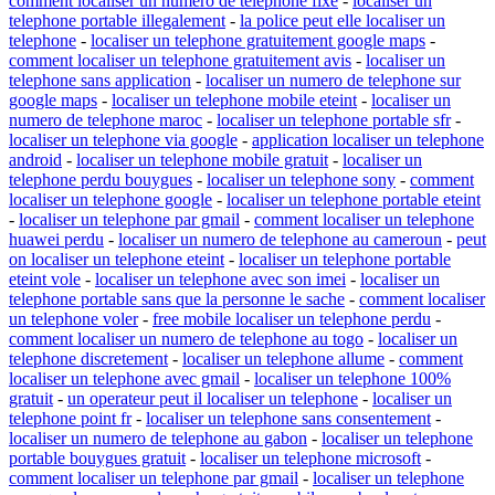
comment localiser un numero de telephone fixe
-
localiser un
telephone portable illegalement
-
la police peut elle localiser un
telephone
-
localiser un telephone gratuitement google maps
-
comment localiser un telephone gratuitement avis
-
localiser un
telephone sans application
-
localiser un numero de telephone sur
google maps
-
localiser un telephone mobile eteint
-
localiser un
numero de telephone maroc
-
localiser un telephone portable sfr
-
localiser un telephone via google
-
application localiser un telephone
android
-
localiser un telephone mobile gratuit
-
localiser un
telephone perdu bouygues
-
localiser un telephone sony
-
comment
localiser un telephone google
-
localiser un telephone portable eteint
-
localiser un telephone par gmail
-
comment localiser un telephone
huawei perdu
-
localiser un numero de telephone au cameroun
-
peut
on localiser un telephone eteint
-
localiser un telephone portable
eteint vole
-
localiser un telephone avec son imei
-
localiser un
telephone portable sans que la personne le sache
-
comment localiser
un telephone voler
-
free mobile localiser un telephone perdu
-
comment localiser un numero de telephone au togo
-
localiser un
telephone discretement
-
localiser un telephone allume
-
comment
localiser un telephone avec gmail
-
localiser un telephone 100%
gratuit
-
un operateur peut il localiser un telephone
-
localiser un
telephone point fr
-
localiser un telephone sans consentement
-
localiser un numero de telephone au gabon
-
localiser un telephone
portable bouygues gratuit
-
localiser un telephone microsoft
-
comment localiser un telephone par gmail
-
localiser un telephone