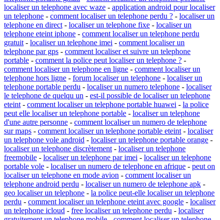
localiser un telephone avec waze
-
application android pour localiser
un telephone
-
comment localiser un telephone perdu ?
-
localiser un
telephone en direct
-
localiser un telephone fixe
-
localiser un
telephone eteint iphone
-
comment localiser un telephone perdu
gratuit
-
localiser un telephone imei
-
comment localiser un
telephone par gps
-
comment localiser et suivre un telephone
portable
-
comment la police peut localiser un telephone ?
-
comment localiser un telephone en ligne
-
comment localiser un
telephone hors ligne
-
forum localiser un telephone
-
localiser un
telephone portable perdu
-
localiser un numero telephone
-
localiser
le telephone de quelqu un
-
est-il possible de localiser un telephone
eteint
-
comment localiser un telephone portable huawei
-
la police
peut elle localiser un telephone portable
-
localiser un telephone
d'une autre personne
-
comment localiser un numero de telephone
sur maps
-
comment localiser un telephone portable eteint
-
localiser
un telephone vole android
-
localiser un telephone portable orange
-
localiser un telephone discrètement
-
localiser un telephone
freemobile
-
localiser un telephone par imei
-
localiser un telephone
portable vole
-
localiser un numero de telephone en afrique
-
peut on
localiser un telephone en mode avion
-
comment localiser un
telephone android perdu
-
localiser un numero de telephone apk
-
geo localiser un telephone
-
la police peut-elle localiser un telephone
perdu
-
comment localiser un telephone eteint avec google
-
localiser
un telephone icloud
-
free localiser un telephone perdu
-
localiser
gratuitement un telephone mobile
-
comment localiser un telephone