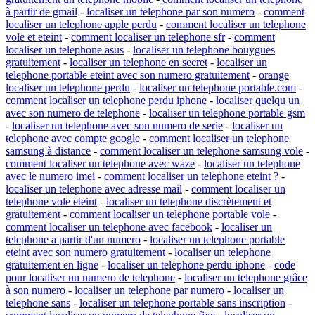
à partir de gmail
-
localiser un telephone par son numero
-
comment
localiser un telephone apple perdu
-
comment localiser un telephone
vole et eteint
-
comment localiser un telephone sfr
-
comment
localiser un telephone asus
-
localiser un telephone bouygues
gratuitement
-
localiser un telephone en secret
-
localiser un
telephone portable eteint avec son numero gratuitement
-
orange
localiser un telephone perdu
-
localiser un telephone portable.com
-
comment localiser un telephone perdu iphone
-
localiser quelqu un
avec son numero de telephone
-
localiser un telephone portable gsm
-
localiser un telephone avec son numero de serie
-
localiser un
telephone avec compte google
-
comment localiser un telephone
samsung à distance
-
comment localiser un telephone samsung vole
-
comment localiser un telephone avec waze
-
localiser un telephone
avec le numero imei
-
comment localiser un telephone eteint ?
-
localiser un telephone avec adresse mail
-
comment localiser un
telephone vole eteint
-
localiser un telephone discrètement et
gratuitement
-
comment localiser un telephone portable vole
-
comment localiser un telephone avec facebook
-
localiser un
telephone a partir d'un numero
-
localiser un telephone portable
eteint avec son numero gratuitement
-
localiser un telephone
gratuitement en ligne
-
localiser un telephone perdu iphone
-
code
pour localiser un numero de telephone
-
localiser un telephone grâce
à son numero
-
localiser un telephone par numero
-
localiser un
telephone sans
-
localiser un telephone portable sans inscription
-