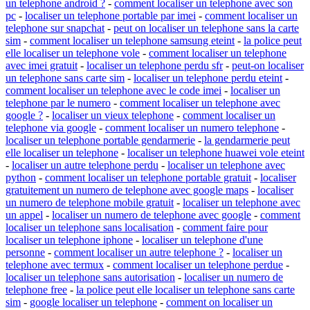
un telephone android ?
-
comment localiser un telephone avec son
pc
-
localiser un telephone portable par imei
-
comment localiser un
telephone sur snapchat
-
peut on localiser un telephone sans la carte
sim
-
comment localiser un telephone samsung eteint
-
la police peut
elle localiser un telephone vole
-
comment localiser un telephone
avec imei gratuit
-
localiser un telephone perdu sfr
-
peut-on localiser
un telephone sans carte sim
-
localiser un telephone perdu eteint
-
comment localiser un telephone avec le code imei
-
localiser un
telephone par le numero
-
comment localiser un telephone avec
google ?
-
localiser un vieux telephone
-
comment localiser un
telephone via google
-
comment localiser un numero telephone
-
localiser un telephone portable gendarmerie
-
la gendarmerie peut
elle localiser un telephone
-
localiser un telephone huawei vole eteint
-
localiser un autre telephone perdu
-
localiser un telephone avec
python
-
comment localiser un telephone portable gratuit
-
localiser
gratuitement un numero de telephone avec google maps
-
localiser
un numero de telephone mobile gratuit
-
localiser un telephone avec
un appel
-
localiser un numero de telephone avec google
-
comment
localiser un telephone sans localisation
-
comment faire pour
localiser un telephone iphone
-
localiser un telephone d'une
personne
-
comment localiser un autre telephone ?
-
localiser un
telephone avec termux
-
comment localiser un telephone perdue
-
localiser un telephone sans autorisation
-
localiser un numero de
telephone free
-
la police peut elle localiser un telephone sans carte
sim
-
google localiser un telephone
-
comment on localiser un