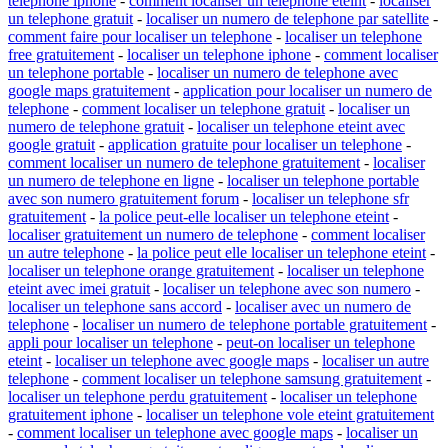
telephone iphone
-
comment localiser un telephone eteint
-
localiser
un telephone gratuit
-
localiser un numero de telephone par satellite
-
comment faire pour localiser un telephone
-
localiser un telephone
free gratuitement
-
localiser un telephone iphone
-
comment localiser
un telephone portable
-
localiser un numero de telephone avec
google maps gratuitement
-
application pour localiser un numero de
telephone
-
comment localiser un telephone gratuit
-
localiser un
numero de telephone gratuit
-
localiser un telephone eteint avec
google gratuit
-
application gratuite pour localiser un telephone
-
comment localiser un numero de telephone gratuitement
-
localiser
un numero de telephone en ligne
-
localiser un telephone portable
avec son numero gratuitement forum
-
localiser un telephone sfr
gratuitement
-
la police peut-elle localiser un telephone eteint
-
localiser gratuitement un numero de telephone
-
comment localiser
un autre telephone
-
la police peut elle localiser un telephone eteint
-
localiser un telephone orange gratuitement
-
localiser un telephone
eteint avec imei gratuit
-
localiser un telephone avec son numero
-
localiser un telephone sans accord
-
localiser avec un numero de
telephone
-
localiser un numero de telephone portable gratuitement
-
appli pour localiser un telephone
-
peut-on localiser un telephone
eteint
-
localiser un telephone avec google maps
-
localiser un autre
telephone
-
comment localiser un telephone samsung gratuitement
-
localiser un telephone perdu gratuitement
-
localiser un telephone
gratuitement iphone
-
localiser un telephone vole eteint gratuitement
-
comment localiser un telephone avec google maps
-
localiser un