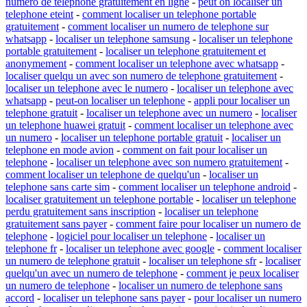
numero de telephone gratuitement en ligne
-
peut on localiser un
telephone eteint
-
comment localiser un telephone portable
gratuitement
-
comment localiser un numero de telephone sur
whatsapp
-
localiser un telephone samsung
-
localiser un telephone
portable gratuitement
-
localiser un telephone gratuitement et
anonymement
-
comment localiser un telephone avec whatsapp
-
localiser quelqu un avec son numero de telephone gratuitement
-
localiser un telephone avec le numero
-
localiser un telephone avec
whatsapp
-
peut-on localiser un telephone
-
appli pour localiser un
telephone gratuit
-
localiser un telephone avec un numero
-
localiser
un telephone huawei gratuit
-
comment localiser un telephone avec
un numero
-
localiser un telephone portable gratuit
-
localiser un
telephone en mode avion
-
comment on fait pour localiser un
telephone
-
localiser un telephone avec son numero gratuitement
-
comment localiser un telephone de quelqu'un
-
localiser un
telephone sans carte sim
-
comment localiser un telephone android
-
localiser gratuitement un telephone portable
-
localiser un telephone
perdu gratuitement sans inscription
-
localiser un telephone
gratuitement sans payer
-
comment faire pour localiser un numero de
telephone
-
logiciel pour localiser un telephone
-
localiser un
telephone fr
-
localiser un telephone avec google
-
comment localiser
un numero de telephone gratuit
-
localiser un telephone sfr
-
localiser
quelqu'un avec un numero de telephone
-
comment je peux localiser
un numero de telephone
-
localiser un numero de telephone sans
accord
-
localiser un telephone sans payer
-
pour localiser un numero