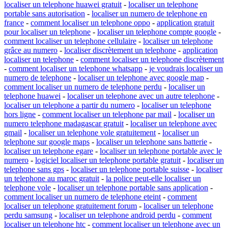
localiser un telephone huawei gratuit
-
localiser un telephone
portable sans autorisation
-
localiser un numero de telephone en
france
-
comment localiser un telephone oppo
-
application gratuit
pour localiser un telephone
-
localiser un telephone compte google
-
comment localiser un telephone cellulaire
-
localiser un telephone
grâce au numero
-
localiser discrètement un telephone
-
application
localiser un telephone
-
comment localiser un telephone discrètement
-
comment localiser un telephone whatsapp
-
je voudrais localiser un
numero de telephone
-
localiser un telephone avec google map
-
comment localiser un numero de telephone perdu
-
localiser un
telephone huawei
-
localiser un telephone avec un autre telephone
-
localiser un telephone a partir du numero
-
localiser un telephone
hors ligne
-
comment localiser un telephone par mail
-
localiser un
numero telephone madagascar gratuit
-
localiser un telephone avec
gmail
-
localiser un telephone vole gratuitement
-
localiser un
telephone sur google maps
-
localiser un telephone sans batterie
-
localiser un telephone egare
-
localiser un telephone portable avec le
numero
-
logiciel localiser un telephone portable gratuit
-
localiser un
telephone sans gps
-
localiser un telephone portable suisse
-
localiser
un telephone au maroc gratuit
-
la police peut-elle localiser un
telephone vole
-
localiser un telephone portable sans application
-
comment localiser un numero de telephone eteint
-
comment
localiser un telephone gratuitement forum
-
localiser un telephone
perdu samsung
-
localiser un telephone android perdu
-
comment
localiser un telephone htc
-
comment localiser un telephone avec un