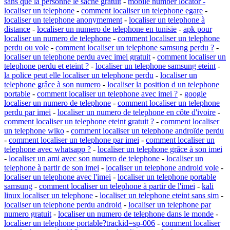
sans que la personne le sache gratuit
-
mobile number locator -
localiser un telephone
-
comment localiser un telephone egare
-
localiser un telephone anonymement
-
localiser un telephone à
distance
-
localiser un numero de telephone en tunisie
-
apk pour
localiser un numero de telephone
-
comment localiser un telephone
perdu ou vole
-
comment localiser un telephone samsung perdu ?
-
localiser un telephone perdu avec imei gratuit
-
comment localiser un
telephone perdu et eteint ?
-
localiser un telephone samsung eteint
-
la police peut elle localiser un telephone perdu
-
localiser un
telephone grâce à son numero
-
localiser la position d un telephone
portable
-
comment localiser un telephone avec imei ?
-
google
localiser un numero de telephone
-
comment localiser un telephone
perdu par imei
-
localiser un numero de telephone en côte d'ivoire
-
comment localiser un telephone eteint gratuit ?
-
comment localiser
un telephone wiko
-
comment localiser un telephone androïde perdu
-
comment localiser un telephone par imei
-
comment localiser un
telephone avec whatsapp ?
-
localiser un telephone grâce à son imei
-
localiser un ami avec son numero de telephone
-
localiser un
telephone à partir de son imei
-
localiser un telephone android vole
-
localiser un telephone avec l'imei
-
localiser un telephone portable
samsung
-
comment localiser un telephone à partir de l'imei
-
kali
linux localiser un telephone
-
localiser un telephone eteint sans sim
-
localiser un telephone perdu android
-
localiser un telephone par
numero gratuit
-
localiser un numero de telephone dans le monde
-
localiser un telephone portable?trackid=sp-006
-
comment localiser