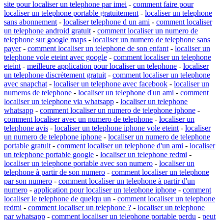
site pour localiser un telephone par imei
-
comment faire pour
localiser un telephone portable gratuitement
-
localiser un telephone
sans abonnement
-
localiser telephone d un ami
-
comment localiser
un telephone android gratuit
-
comment localiser un numero de
telephone sur google maps
-
localiser un numero de telephone sans
payer
-
comment localiser un telephone de son enfant
-
localiser un
telephone vole eteint avec google
-
comment localiser un telephone
eteint
-
meilleure application pour localiser un telephone
-
localiser
un telephone discrètement gratuit
-
comment localiser un telephone
avec snapchat
-
localiser un telephone avec facebook
-
localiser un
numeros de telephone
-
localiser un telephone d'un ami
-
comment
localiser un telephone via whatsapp
-
localiser un telephone
whatsapp
-
comment localiser un numero de telephone iphone
-
comment localiser avec un numero de telephone
-
localiser un
telephone avis
-
localiser un telephone iphone vole eteint
-
localiser
un numero de telephone iphone
-
localiser un numero de telephone
portable gratuit
-
comment localiser un telephone d'un ami
-
localiser
un telephone portable google
-
localiser un telephone redmi
-
localiser un telephone portable avec son numero
-
localiser un
telephone à partir de son numero
-
comment localiser un telephone
par son numero
-
comment localiser un telephone à partir d'un
numero
-
application pour localiser un telephone iphone
-
comment
localiser le telephone de quelqu un
-
comment localiser un telephone
redmi
-
comment localiser un telephone ?
-
localiser un telephone
par whatsapp
-
comment localiser un telephone portable perdu
-
peut