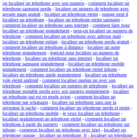
on localiser un telephone avec son numero
-
comment localiser un
telephone samsung perdu
-
localiser un numero de telephone avec
google maps gratuit
-
localiser un telephone eteint
-
orange peut il
localiser un telephone
-
localiser un telephone eteint samsung
-
comment localiser un telephone sans internet
-
comment faire pour
localiser un telephone gratuitement
-
peut-on localiser un numero de
telephone
-
comment localiser un telephone avec adresse mail
-
localiser un telephone enfant
-
localiser un telephone perdu gratuit
-
comment localiser un telephone à distance
-
localiser un autre
telephone gratuitement
-
logiciel pour localiser un numero de
telephone
-
localiser un telephone sans internet
-
localiser un
telephone samsung gratuitement
-
localiser un telephone mobile
gratuitement
-
comment localiser un telephone eteint iphone
-
localiser un telephone apple gratuitement
-
localiser un telephone
vole eteint android
-
comment localiser quelqu un avec son
telephone
-
comment localiser un numero de telephone
-
localiser un
telephone portable perdu avec son numero gratuitement
-
localiser
un telephone qui est en mode avion
-
comment localiser un
telephone par whatsapp
-
localiser un telephone sans que la
personne le sache
-
comment localiser un telephone perdu et eteint
-
localiser un telephone mobile
-
je veux localiser un telephone
-
localiser gratuitement un telephone eteint
-
comment localiser un
telephone à partir du numero
-
comment localiser un telephone sur
iphone
-
comment localiser un telephone avec imei
-
localiser un
telephone orange
-
localiser un telephone. fr
-
localiser un telephone