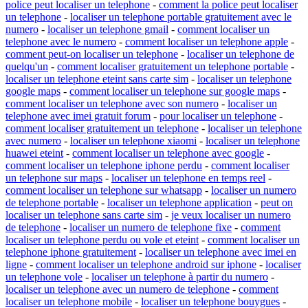
police peut localiser un telephone
-
comment la police peut localiser
un telephone
-
localiser un telephone portable gratuitement avec le
numero
-
localiser un telephone gmail
-
comment localiser un
telephone avec le numero
-
comment localiser un telephone apple
-
comment peut-on localiser un telephone
-
localiser un telephone de
quelqu'un
-
comment localiser gratuitement un telephone portable
-
localiser un telephone eteint sans carte sim
-
localiser un telephone
google maps
-
comment localiser un telephone sur google maps
-
comment localiser un telephone avec son numero
-
localiser un
telephone avec imei gratuit forum
-
pour localiser un telephone
-
comment localiser gratuitement un telephone
-
localiser un telephone
avec numero
-
localiser un telephone xiaomi
-
localiser un telephone
huawei eteint
-
comment localiser un telephone avec google
-
comment localiser un telephone iphone perdu
-
comment localiser
un telephone sur maps
-
localiser un telephone en temps reel
-
comment localiser un telephone sur whatsapp
-
localiser un numero
de telephone portable
-
localiser un telephone application
-
peut on
localiser un telephone sans carte sim
-
je veux localiser un numero
de telephone
-
localiser un numero de telephone fixe
-
comment
localiser un telephone perdu ou vole et eteint
-
comment localiser un
telephone iphone gratuitement
-
localiser un telephone avec imei en
ligne
-
comment localiser un telephone android sur iphone
-
localiser
un telephone vole
-
localiser un telephone à partir du numero
-
localiser un telephone avec un numero de telephone
-
comment
localiser un telephone mobile
-
localiser un telephone bouygues
-