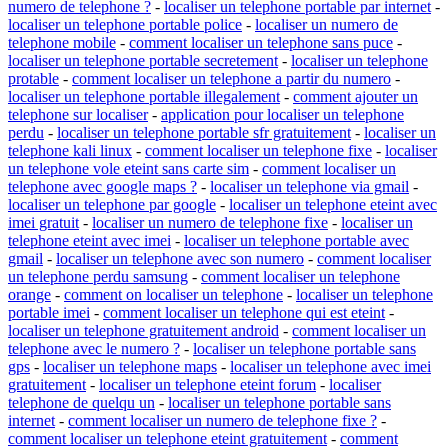
numero de telephone ?
-
localiser un telephone portable par internet
-
localiser un telephone portable police
-
localiser un numero de
telephone mobile
-
comment localiser un telephone sans puce
-
localiser un telephone portable secretement
-
localiser un telephone
protable
-
comment localiser un telephone a partir du numero
-
localiser un telephone portable illegalement
-
comment ajouter un
telephone sur localiser
-
application pour localiser un telephone
perdu
-
localiser un telephone portable sfr gratuitement
-
localiser un
telephone kali linux
-
comment localiser un telephone fixe
-
localiser
un telephone vole eteint sans carte sim
-
comment localiser un
telephone avec google maps ?
-
localiser un telephone via gmail
-
localiser un telephone par google
-
localiser un telephone eteint avec
imei gratuit
-
localiser un numero de telephone fixe
-
localiser un
telephone eteint avec imei
-
localiser un telephone portable avec
gmail
-
localiser un telephone avec son numero
-
comment localiser
un telephone perdu samsung
-
comment localiser un telephone
orange
-
comment on localiser un telephone
-
localiser un telephone
portable imei
-
comment localiser un telephone qui est eteint
-
localiser un telephone gratuitement android
-
comment localiser un
telephone avec le numero ?
-
localiser un telephone portable sans
gps
-
localiser un telephone maps
-
localiser un telephone avec imei
gratuitement
-
localiser un telephone eteint forum
-
localiser
telephone de quelqu un
-
localiser un telephone portable sans
internet
-
comment localiser un numero de telephone fixe ?
-
comment localiser un telephone eteint gratuitement
-
comment