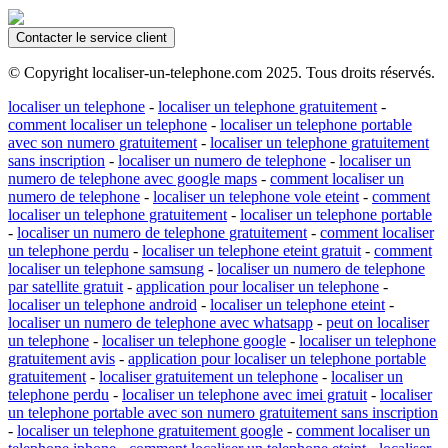
Contacter le service client
© Copyright localiser-un-telephone.com 2025. Tous droits réservés.
localiser un telephone
-
localiser un telephone gratuitement
-
comment localiser un telephone
-
localiser un telephone portable
avec son numero gratuitement
-
localiser un telephone gratuitement
sans inscription
-
localiser un numero de telephone
-
localiser un
numero de telephone avec google maps
-
comment localiser un
numero de telephone
-
localiser un telephone vole eteint
-
comment
localiser un telephone gratuitement
-
localiser un telephone portable
-
localiser un numero de telephone gratuitement
-
comment localiser
un telephone perdu
-
localiser un telephone eteint gratuit
-
comment
localiser un telephone samsung
-
localiser un numero de telephone
par satellite gratuit
-
application pour localiser un telephone
-
localiser un telephone android
-
localiser un telephone eteint
-
localiser un numero de telephone avec whatsapp
-
peut on localiser
un telephone
-
localiser un telephone google
-
localiser un telephone
gratuitement avis
-
application pour localiser un telephone portable
gratuitement
-
localiser gratuitement un telephone
-
localiser un
telephone perdu
-
localiser un telephone avec imei gratuit
-
localiser
un telephone portable avec son numero gratuitement sans inscription
-
localiser un telephone gratuitement google
-
comment localiser un