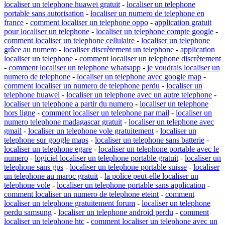
localiser un telephone huawei gratuit
-
localiser un telephone
portable sans autorisation
-
localiser un numero de telephone en
france
-
comment localiser un telephone oppo
-
application gratuit
pour localiser un telephone
-
localiser un telephone compte google
-
comment localiser un telephone cellulaire
-
localiser un telephone
grâce au numero
-
localiser discrètement un telephone
-
application
localiser un telephone
-
comment localiser un telephone discrètement
-
comment localiser un telephone whatsapp
-
je voudrais localiser un
numero de telephone
-
localiser un telephone avec google map
-
comment localiser un numero de telephone perdu
-
localiser un
telephone huawei
-
localiser un telephone avec un autre telephone
-
localiser un telephone a partir du numero
-
localiser un telephone
hors ligne
-
comment localiser un telephone par mail
-
localiser un
numero telephone madagascar gratuit
-
localiser un telephone avec
gmail
-
localiser un telephone vole gratuitement
-
localiser un
telephone sur google maps
-
localiser un telephone sans batterie
-
localiser un telephone egare
-
localiser un telephone portable avec le
numero
-
logiciel localiser un telephone portable gratuit
-
localiser un
telephone sans gps
-
localiser un telephone portable suisse
-
localiser
un telephone au maroc gratuit
-
la police peut-elle localiser un
telephone vole
-
localiser un telephone portable sans application
-
comment localiser un numero de telephone eteint
-
comment
localiser un telephone gratuitement forum
-
localiser un telephone
perdu samsung
-
localiser un telephone android perdu
-
comment
localiser un telephone htc
-
comment localiser un telephone avec un