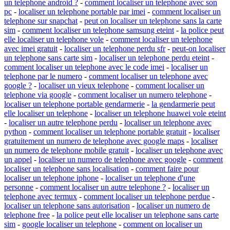
un telephone android ?
-
comment localiser un telephone avec son
pc
-
localiser un telephone portable par imei
-
comment localiser un
telephone sur snapchat
-
peut on localiser un telephone sans la carte
sim
-
comment localiser un telephone samsung eteint
-
la police peut
elle localiser un telephone vole
-
comment localiser un telephone
avec imei gratuit
-
localiser un telephone perdu sfr
-
peut-on localiser
un telephone sans carte sim
-
localiser un telephone perdu eteint
-
comment localiser un telephone avec le code imei
-
localiser un
telephone par le numero
-
comment localiser un telephone avec
google ?
-
localiser un vieux telephone
-
comment localiser un
telephone via google
-
comment localiser un numero telephone
-
localiser un telephone portable gendarmerie
-
la gendarmerie peut
elle localiser un telephone
-
localiser un telephone huawei vole eteint
-
localiser un autre telephone perdu
-
localiser un telephone avec
python
-
comment localiser un telephone portable gratuit
-
localiser
gratuitement un numero de telephone avec google maps
-
localiser
un numero de telephone mobile gratuit
-
localiser un telephone avec
un appel
-
localiser un numero de telephone avec google
-
comment
localiser un telephone sans localisation
-
comment faire pour
localiser un telephone iphone
-
localiser un telephone d'une
personne
-
comment localiser un autre telephone ?
-
localiser un
telephone avec termux
-
comment localiser un telephone perdue
-
localiser un telephone sans autorisation
-
localiser un numero de
telephone free
-
la police peut elle localiser un telephone sans carte
sim
-
google localiser un telephone
-
comment on localiser un