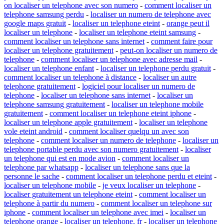
on localiser un telephone avec son numero
-
comment localiser un
telephone samsung perdu
-
localiser un numero de telephone avec
google maps gratuit
-
localiser un telephone eteint
-
orange peut il
localiser un telephone
-
localiser un telephone eteint samsung
-
comment localiser un telephone sans internet
-
comment faire pour
localiser un telephone gratuitement
-
peut-on localiser un numero de
telephone
-
comment localiser un telephone avec adresse mail
-
localiser un telephone enfant
-
localiser un telephone perdu gratuit
-
comment localiser un telephone à distance
-
localiser un autre
telephone gratuitement
-
logiciel pour localiser un numero de
telephone
-
localiser un telephone sans internet
-
localiser un
telephone samsung gratuitement
-
localiser un telephone mobile
gratuitement
-
comment localiser un telephone eteint iphone
-
localiser un telephone apple gratuitement
-
localiser un telephone
vole eteint android
-
comment localiser quelqu un avec son
telephone
-
comment localiser un numero de telephone
-
localiser un
telephone portable perdu avec son numero gratuitement
-
localiser
un telephone qui est en mode avion
-
comment localiser un
telephone par whatsapp
-
localiser un telephone sans que la
personne le sache
-
comment localiser un telephone perdu et eteint
-
localiser un telephone mobile
-
je veux localiser un telephone
-
localiser gratuitement un telephone eteint
-
comment localiser un
telephone à partir du numero
-
comment localiser un telephone sur
iphone
-
comment localiser un telephone avec imei
-
localiser un
telephone orange
-
localiser un telephone. fr
-
localiser un telephone