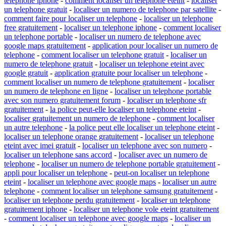
telephone iphone
-
comment localiser un telephone eteint
-
localiser
un telephone gratuit
-
localiser un numero de telephone par satellite
-
comment faire pour localiser un telephone
-
localiser un telephone
free gratuitement
-
localiser un telephone iphone
-
comment localiser
un telephone portable
-
localiser un numero de telephone avec
google maps gratuitement
-
application pour localiser un numero de
telephone
-
comment localiser un telephone gratuit
-
localiser un
numero de telephone gratuit
-
localiser un telephone eteint avec
google gratuit
-
application gratuite pour localiser un telephone
-
comment localiser un numero de telephone gratuitement
-
localiser
un numero de telephone en ligne
-
localiser un telephone portable
avec son numero gratuitement forum
-
localiser un telephone sfr
gratuitement
-
la police peut-elle localiser un telephone eteint
-
localiser gratuitement un numero de telephone
-
comment localiser
un autre telephone
-
la police peut elle localiser un telephone eteint
-
localiser un telephone orange gratuitement
-
localiser un telephone
eteint avec imei gratuit
-
localiser un telephone avec son numero
-
localiser un telephone sans accord
-
localiser avec un numero de
telephone
-
localiser un numero de telephone portable gratuitement
-
appli pour localiser un telephone
-
peut-on localiser un telephone
eteint
-
localiser un telephone avec google maps
-
localiser un autre
telephone
-
comment localiser un telephone samsung gratuitement
-
localiser un telephone perdu gratuitement
-
localiser un telephone
gratuitement iphone
-
localiser un telephone vole eteint gratuitement
-
comment localiser un telephone avec google maps
-
localiser un