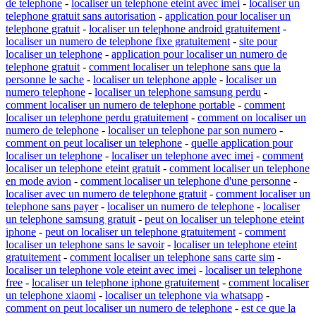
de telephone
-
localiser un telephone eteint avec imei
-
localiser un
telephone gratuit sans autorisation
-
application pour localiser un
telephone gratuit
-
localiser un telephone android gratuitement
-
localiser un numero de telephone fixe gratuitement
-
site pour
localiser un telephone
-
application pour localiser un numero de
telephone gratuit
-
comment localiser un telephone sans que la
personne le sache
-
localiser un telephone apple
-
localiser un
numero telephone
-
localiser un telephone samsung perdu
-
comment localiser un numero de telephone portable
-
comment
localiser un telephone perdu gratuitement
-
comment on localiser un
numero de telephone
-
localiser un telephone par son numero
-
comment on peut localiser un telephone
-
quelle application pour
localiser un telephone
-
localiser un telephone avec imei
-
comment
localiser un telephone eteint gratuit
-
comment localiser un telephone
en mode avion
-
comment localiser un telephone d'une personne
-
localiser avec un numero de telephone gratuit
-
comment localiser un
telephone sans payer
-
localiser un numero de telephone
-
localiser
un telephone samsung gratuit
-
peut on localiser un telephone eteint
iphone
-
peut on localiser un telephone gratuitement
-
comment
localiser un telephone sans le savoir
-
localiser un telephone eteint
gratuitement
-
comment localiser un telephone sans carte sim
-
localiser un telephone vole eteint avec imei
-
localiser un telephone
free
-
localiser un telephone iphone gratuitement
-
comment localiser
un telephone xiaomi
-
localiser un telephone via whatsapp
-
comment on peut localiser un numero de telephone
-
est ce que la