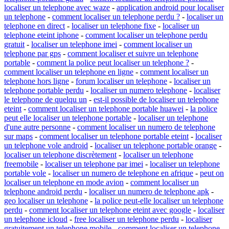
localiser un telephone avec waze
-
application android pour localiser
un telephone
-
comment localiser un telephone perdu ?
-
localiser un
telephone en direct
-
localiser un telephone fixe
-
localiser un
telephone eteint iphone
-
comment localiser un telephone perdu
gratuit
-
localiser un telephone imei
-
comment localiser un
telephone par gps
-
comment localiser et suivre un telephone
portable
-
comment la police peut localiser un telephone ?
-
comment localiser un telephone en ligne
-
comment localiser un
telephone hors ligne
-
forum localiser un telephone
-
localiser un
telephone portable perdu
-
localiser un numero telephone
-
localiser
le telephone de quelqu un
-
est-il possible de localiser un telephone
eteint
-
comment localiser un telephone portable huawei
-
la police
peut elle localiser un telephone portable
-
localiser un telephone
d'une autre personne
-
comment localiser un numero de telephone
sur maps
-
comment localiser un telephone portable eteint
-
localiser
un telephone vole android
-
localiser un telephone portable orange
-
localiser un telephone discrètement
-
localiser un telephone
freemobile
-
localiser un telephone par imei
-
localiser un telephone
portable vole
-
localiser un numero de telephone en afrique
-
peut on
localiser un telephone en mode avion
-
comment localiser un
telephone android perdu
-
localiser un numero de telephone apk
-
geo localiser un telephone
-
la police peut-elle localiser un telephone
perdu
-
comment localiser un telephone eteint avec google
-
localiser
un telephone icloud
-
free localiser un telephone perdu
-
localiser
gratuitement un telephone mobile
-
comment localiser un telephone