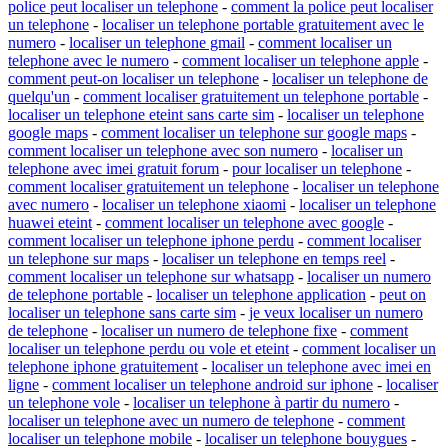
police peut localiser un telephone
-
comment la police peut localiser
un telephone
-
localiser un telephone portable gratuitement avec le
numero
-
localiser un telephone gmail
-
comment localiser un
telephone avec le numero
-
comment localiser un telephone apple
-
comment peut-on localiser un telephone
-
localiser un telephone de
quelqu'un
-
comment localiser gratuitement un telephone portable
-
localiser un telephone eteint sans carte sim
-
localiser un telephone
google maps
-
comment localiser un telephone sur google maps
-
comment localiser un telephone avec son numero
-
localiser un
telephone avec imei gratuit forum
-
pour localiser un telephone
-
comment localiser gratuitement un telephone
-
localiser un telephone
avec numero
-
localiser un telephone xiaomi
-
localiser un telephone
huawei eteint
-
comment localiser un telephone avec google
-
comment localiser un telephone iphone perdu
-
comment localiser
un telephone sur maps
-
localiser un telephone en temps reel
-
comment localiser un telephone sur whatsapp
-
localiser un numero
de telephone portable
-
localiser un telephone application
-
peut on
localiser un telephone sans carte sim
-
je veux localiser un numero
de telephone
-
localiser un numero de telephone fixe
-
comment
localiser un telephone perdu ou vole et eteint
-
comment localiser un
telephone iphone gratuitement
-
localiser un telephone avec imei en
ligne
-
comment localiser un telephone android sur iphone
-
localiser
un telephone vole
-
localiser un telephone à partir du numero
-
localiser un telephone avec un numero de telephone
-
comment
localiser un telephone mobile
-
localiser un telephone bouygues
-