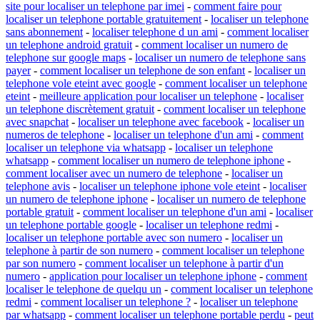
site pour localiser un telephone par imei
-
comment faire pour
localiser un telephone portable gratuitement
-
localiser un telephone
sans abonnement
-
localiser telephone d un ami
-
comment localiser
un telephone android gratuit
-
comment localiser un numero de
telephone sur google maps
-
localiser un numero de telephone sans
payer
-
comment localiser un telephone de son enfant
-
localiser un
telephone vole eteint avec google
-
comment localiser un telephone
eteint
-
meilleure application pour localiser un telephone
-
localiser
un telephone discrètement gratuit
-
comment localiser un telephone
avec snapchat
-
localiser un telephone avec facebook
-
localiser un
numeros de telephone
-
localiser un telephone d'un ami
-
comment
localiser un telephone via whatsapp
-
localiser un telephone
whatsapp
-
comment localiser un numero de telephone iphone
-
comment localiser avec un numero de telephone
-
localiser un
telephone avis
-
localiser un telephone iphone vole eteint
-
localiser
un numero de telephone iphone
-
localiser un numero de telephone
portable gratuit
-
comment localiser un telephone d'un ami
-
localiser
un telephone portable google
-
localiser un telephone redmi
-
localiser un telephone portable avec son numero
-
localiser un
telephone à partir de son numero
-
comment localiser un telephone
par son numero
-
comment localiser un telephone à partir d'un
numero
-
application pour localiser un telephone iphone
-
comment
localiser le telephone de quelqu un
-
comment localiser un telephone
redmi
-
comment localiser un telephone ?
-
localiser un telephone
par whatsapp
-
comment localiser un telephone portable perdu
-
peut