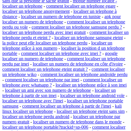
sans que la personne le sache gratuit
-
mobile number locator -
localiser un telephone
-
comment localiser un telephone egare
-
localiser un telephone anonymement
-
localiser un telephone à
distance
-
localiser un numero de telephone en tunisie
-
apk pour
localiser un numero de telephone
-
comment localiser un telephone
perdu ou vole
-
comment localiser un telephone samsung perdu ?
-
localiser un telephone perdu avec imei gratuit
-
comment localiser un
telephone perdu et eteint ?
-
localiser un telephone samsung eteint
-
la police peut elle localiser un telephone perdu
-
localiser un
telephone grâce à son numero
-
localiser la position d un telephone
portable
-
comment localiser un telephone avec imei ?
-
google
localiser un numero de telephone
-
comment localiser un telephone
perdu par imei
-
localiser un numero de telephone en côte d'ivoire
-
comment localiser un telephone eteint gratuit ?
-
comment localiser
un telephone wiko
-
comment localiser un telephone androïde perdu
-
comment localiser un telephone par imei
-
comment localiser un
telephone avec whatsapp ?
-
localiser un telephone grâce à son imei
-
localiser un ami avec son numero de telephone
-
localiser un
telephone à partir de son imei
-
localiser un telephone android vole
-
localiser un telephone avec l'imei
-
localiser un telephone portable
samsung
-
comment localiser un telephone à partir de l'imei
-
kali
linux localiser un telephone
-
localiser un telephone eteint sans sim
-
localiser un telephone perdu android
-
localiser un telephone par
numero gratuit
-
localiser un numero de telephone dans le monde
-
localiser un telephone portable?trackid=sp-006
-
comment localiser