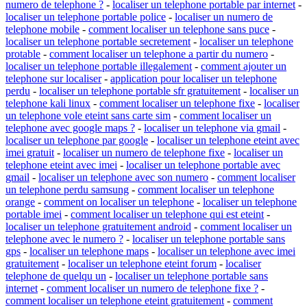
numero de telephone ?
-
localiser un telephone portable par internet
-
localiser un telephone portable police
-
localiser un numero de
telephone mobile
-
comment localiser un telephone sans puce
-
localiser un telephone portable secretement
-
localiser un telephone
protable
-
comment localiser un telephone a partir du numero
-
localiser un telephone portable illegalement
-
comment ajouter un
telephone sur localiser
-
application pour localiser un telephone
perdu
-
localiser un telephone portable sfr gratuitement
-
localiser un
telephone kali linux
-
comment localiser un telephone fixe
-
localiser
un telephone vole eteint sans carte sim
-
comment localiser un
telephone avec google maps ?
-
localiser un telephone via gmail
-
localiser un telephone par google
-
localiser un telephone eteint avec
imei gratuit
-
localiser un numero de telephone fixe
-
localiser un
telephone eteint avec imei
-
localiser un telephone portable avec
gmail
-
localiser un telephone avec son numero
-
comment localiser
un telephone perdu samsung
-
comment localiser un telephone
orange
-
comment on localiser un telephone
-
localiser un telephone
portable imei
-
comment localiser un telephone qui est eteint
-
localiser un telephone gratuitement android
-
comment localiser un
telephone avec le numero ?
-
localiser un telephone portable sans
gps
-
localiser un telephone maps
-
localiser un telephone avec imei
gratuitement
-
localiser un telephone eteint forum
-
localiser
telephone de quelqu un
-
localiser un telephone portable sans
internet
-
comment localiser un numero de telephone fixe ?
-
comment localiser un telephone eteint gratuitement
-
comment