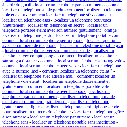
à partir de gmail
-
localiser un telephone par son numero
-
comment
localiser un telephone apple perdu
-
comment localiser un telephone
vole et eteint
-
comment localiser un telephone sfr
-
comment
localiser un telephone asus
-
localiser un telephone bouygues
gratuitement
-
localiser un telephone en secret
-
localiser un
telephone portable eteint avec son numero gratuitement
-
orange
localiser un telephone perdu
-
localiser un telephone portable.com
-
comment localiser un telephone perdu iphone
-
localiser quelqu un
avec son numero de telephone
-
localiser un telephone portable gsm
-
localiser un telephone avec son numero de serie
-
localiser un
telephone avec compte google
-
comment localiser un telephone
samsung à distance
-
comment localiser un telephone samsung vole
-
comment localiser un telephone avec waze
-
localiser un telephone
avec le numero imei
-
comment localiser un telephone eteint ?
-
localiser un telephone avec adresse mail
-
comment localiser un
telephone vole eteint
-
localiser un telephone discrètement et
gratuitement
-
comment localiser un telephone portable vole
-
comment localiser un telephone avec facebook
-
localiser un
telephone a partir d'un numero
-
localiser un telephone portable
eteint avec son numero gratuitement
-
localiser un telephone
gratuitement en ligne
-
localiser un telephone perdu iphone
-
code
pour localiser un numero de telephone
-
localiser un telephone grâce
à son numero
-
localiser un telephone par numero
-
localiser un
telephone sans
-
localiser un telephone portable sans inscription
-