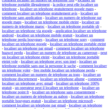
comment localiser un numero de telephone fixe
-
localiser un
telephone portable illegalement
-
la police peut elle localiser un
telephone
-
localiser un telephone gratuitement google maps
-
comment localiser un telephone gratuitement avis
-
localiser un
telephone sans application
-
localiser un numero de telephone sur
google maps
-
localiser un telephone mobile eteint
-
localiser un
numero de telephone maroc
-
localiser un telephone portable sfr
-
localiser un telephone via google
-
application localiser un telephone
android
-
localiser un telephone mobile gratuit
-
localiser un
telephone perdu bouygues
-
localiser un telephone sony
-
comment
localiser un telephone google
-
localiser un telephone portable eteint
-
localiser un telephone par gmail
-
comment localiser un telephone
huawei perdu
-
localiser un numero de telephone au cameroun
-
peut
on localiser un telephone eteint
-
localiser un telephone portable
eteint vole
-
localiser un telephone avec son imei
-
localiser un
telephone portable sans que la personne le sache
-
comment localiser
un telephone voler
-
free mobile localiser un telephone perdu
-
comment localiser un numero de telephone au togo
-
localiser un
telephone discretement
-
localiser un telephone allume
-
comment
localiser un telephone avec gmail
-
localiser un telephone 100%
gratuit
-
un operateur peut il localiser un telephone
-
localiser un
telephone point fr
-
localiser un telephone sans consentement
-
localiser un numero de telephone au gabon
-
localiser un telephone
portable bouygues gratuit
-
localiser un telephone microsoft
-
comment localiser un telephone par gmail
-
localiser un telephone