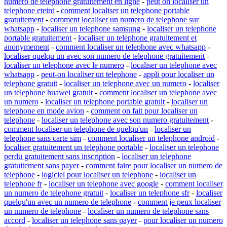
numero de telephone gratuitement en ligne
-
peut on localiser un
telephone eteint
-
comment localiser un telephone portable
gratuitement
-
comment localiser un numero de telephone sur
whatsapp
-
localiser un telephone samsung
-
localiser un telephone
portable gratuitement
-
localiser un telephone gratuitement et
anonymement
-
comment localiser un telephone avec whatsapp
-
localiser quelqu un avec son numero de telephone gratuitement
-
localiser un telephone avec le numero
-
localiser un telephone avec
whatsapp
-
peut-on localiser un telephone
-
appli pour localiser un
telephone gratuit
-
localiser un telephone avec un numero
-
localiser
un telephone huawei gratuit
-
comment localiser un telephone avec
un numero
-
localiser un telephone portable gratuit
-
localiser un
telephone en mode avion
-
comment on fait pour localiser un
telephone
-
localiser un telephone avec son numero gratuitement
-
comment localiser un telephone de quelqu'un
-
localiser un
telephone sans carte sim
-
comment localiser un telephone android
-
localiser gratuitement un telephone portable
-
localiser un telephone
perdu gratuitement sans inscription
-
localiser un telephone
gratuitement sans payer
-
comment faire pour localiser un numero de
telephone
-
logiciel pour localiser un telephone
-
localiser un
telephone fr
-
localiser un telephone avec google
-
comment localiser
un numero de telephone gratuit
-
localiser un telephone sfr
-
localiser
quelqu'un avec un numero de telephone
-
comment je peux localiser
un numero de telephone
-
localiser un numero de telephone sans
accord
-
localiser un telephone sans payer
-
pour localiser un numero