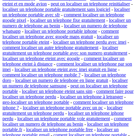
eteint et en mode avion
-
peut on localiser un telephone reinitialiser
-
localiser un telephone portable gratuitement sans logiciel
-
localiser
un telephone portable avec sfr
-
comment localiser un telephone
google pixel
-
localiser un telephone fixe gratuitement
-
localiser un
numero de telephone au benin
-
localiser un numero de telephone
whatsapp
-
localiser un telephone portable iphone
-
comment
localiser un telephone avec google maps gratuit
-
localiser un
telephone portable eteint
-
localiser un telephone perdu avec imei
-
comment localiser un autre telephone gratuitement
-
localiser
gratuitement un telephone portable avec son numero gratuitement
-
localiser un telephone eteint avec google
-
comment localiser un
telephone eteint à distance
-
comment localiser un telephone par son
imei
-
localiser un telephone eteint avec imei gratuit en ligne
-
comment localiser un telephone mobile ?
-
localiser un telephone
doro
-
localiser un numero de telephone en ligne gratuit
-
localiser
un numero de telephone samsung
-
peut on localiser un telephone
portable
-
localiser un telephone eteint sans sim
-
comment faire pour
localiser un telephone perdu
-
localiser un telephone à letranger
-
geo-localiser un telephone portable
-
comment localiser un telephone
iphone ?
-
localiser un telephone portable avec un pc
-
localiser
gratuitement un telephone perdu
-
localiser un telephone iphone
perdu
-
localiser un telephone portable vole gratuitement
-
comment
localiser un numero de telephone au benin
-
localiser un telephone
portable.fr
-
localiser un telephone portable free
-
localiser un
telephone portable gmail
-
coment localiser un telephone portable
-