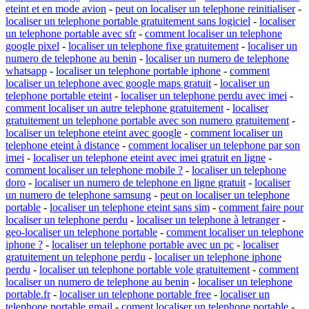
eteint et en mode avion
-
peut on localiser un telephone reinitialiser
-
localiser un telephone portable gratuitement sans logiciel
-
localiser
un telephone portable avec sfr
-
comment localiser un telephone
google pixel
-
localiser un telephone fixe gratuitement
-
localiser un
numero de telephone au benin
-
localiser un numero de telephone
whatsapp
-
localiser un telephone portable iphone
-
comment
localiser un telephone avec google maps gratuit
-
localiser un
telephone portable eteint
-
localiser un telephone perdu avec imei
-
comment localiser un autre telephone gratuitement
-
localiser
gratuitement un telephone portable avec son numero gratuitement
-
localiser un telephone eteint avec google
-
comment localiser un
telephone eteint à distance
-
comment localiser un telephone par son
imei
-
localiser un telephone eteint avec imei gratuit en ligne
-
comment localiser un telephone mobile ?
-
localiser un telephone
doro
-
localiser un numero de telephone en ligne gratuit
-
localiser
un numero de telephone samsung
-
peut on localiser un telephone
portable
-
localiser un telephone eteint sans sim
-
comment faire pour
localiser un telephone perdu
-
localiser un telephone à letranger
-
geo-localiser un telephone portable
-
comment localiser un telephone
iphone ?
-
localiser un telephone portable avec un pc
-
localiser
gratuitement un telephone perdu
-
localiser un telephone iphone
perdu
-
localiser un telephone portable vole gratuitement
-
comment
localiser un numero de telephone au benin
-
localiser un telephone
portable.fr
-
localiser un telephone portable free
-
localiser un
telephone portable gmail
-
coment localiser un telephone portable
-