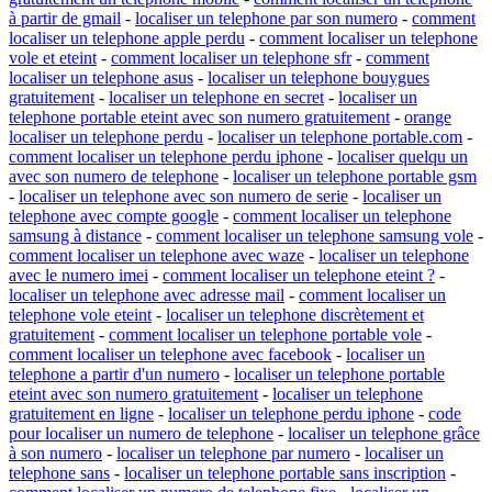
à partir de gmail
-
localiser un telephone par son numero
-
comment
localiser un telephone apple perdu
-
comment localiser un telephone
vole et eteint
-
comment localiser un telephone sfr
-
comment
localiser un telephone asus
-
localiser un telephone bouygues
gratuitement
-
localiser un telephone en secret
-
localiser un
telephone portable eteint avec son numero gratuitement
-
orange
localiser un telephone perdu
-
localiser un telephone portable.com
-
comment localiser un telephone perdu iphone
-
localiser quelqu un
avec son numero de telephone
-
localiser un telephone portable gsm
-
localiser un telephone avec son numero de serie
-
localiser un
telephone avec compte google
-
comment localiser un telephone
samsung à distance
-
comment localiser un telephone samsung vole
-
comment localiser un telephone avec waze
-
localiser un telephone
avec le numero imei
-
comment localiser un telephone eteint ?
-
localiser un telephone avec adresse mail
-
comment localiser un
telephone vole eteint
-
localiser un telephone discrètement et
gratuitement
-
comment localiser un telephone portable vole
-
comment localiser un telephone avec facebook
-
localiser un
telephone a partir d'un numero
-
localiser un telephone portable
eteint avec son numero gratuitement
-
localiser un telephone
gratuitement en ligne
-
localiser un telephone perdu iphone
-
code
pour localiser un numero de telephone
-
localiser un telephone grâce
à son numero
-
localiser un telephone par numero
-
localiser un
telephone sans
-
localiser un telephone portable sans inscription
-