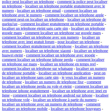
police peut localiser un telephone
-
comment la police peut localiser
un telephone
-
localiser un telephone portable gratuitement avec le
numero
-
localiser un telephone gmail
-
comment localiser un
telephone avec le numero
-
comment localiser un telephone apple
-
comment peut-on localiser un telephone
-
localiser un telephone de
quelqu'un
-
comment localiser gratuitement un telephone portable
-
localiser un telephone eteint sans carte sim
-
localiser un telephone
google maps
-
comment localiser un telephone sur google maps
-
comment localiser un telephone avec son numero
-
localiser un
telephone avec imei gratuit forum
-
pour localiser un telephone
-
comment localiser gratuitement un telephone
-
localiser un telephone
avec numero
-
localiser un telephone xiaomi
-
localiser un telephone
huawei eteint
-
comment localiser un telephone avec google
-
comment localiser un telephone iphone perdu
-
comment localiser
un telephone sur maps
-
localiser un telephone en temps reel
-
comment localiser un telephone sur whatsapp
-
localiser un numero
de telephone portable
-
localiser un telephone application
-
peut on
localiser un telephone sans carte sim
-
je veux localiser un numero
de telephone
-
localiser un numero de telephone fixe
-
comment
localiser un telephone perdu ou vole et eteint
-
comment localiser un
telephone iphone gratuitement
-
localiser un telephone avec imei en
ligne
-
comment localiser un telephone android sur iphone
-
localiser
un telephone vole
-
localiser un telephone à partir du numero
-
localiser un telephone avec un numero de telephone
-
comment
localiser un telephone mobile
-
localiser un telephone bouygues
-