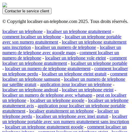
Contacter le service client
© Copyright localiser-un-telephone.com 2025. Tous droits réservés.
localiser un telephone
-
localiser un telephone gratuitement
-
comment localiser un telephone
-
localiser un telephone portable
avec son numero gratuitement
-
localiser un telephone gratuitement
sans inscription
-
localiser un numero de telephone
-
localiser un
numero de telephone avec google maps
-
comment localiser un
numero de telephone
-
localiser un telephone vole eteint
-
comment
localiser un telephone gratuitement
-
localiser un telephone portable
-
localiser un numero de telephone gratuitement
-
comment localiser
un telephone perdu
-
localiser un telephone eteint gratuit
-
comment
localiser un telephone samsung
-
localiser un numero de telephone
par satellite gratuit
-
application pour localiser un telephone
-
localiser un telephone android
-
localiser un telephone eteint
-
localiser un numero de telephone avec whatsapp
-
peut on localiser
un telephone
-
localiser un telephone google
-
localiser un telephone
gratuitement avis
-
application pour localiser un telephone portable
gratuitement
-
localiser gratuitement un telephone
-
localiser un
telephone perdu
-
localiser un telephone avec imei gratuit
-
localiser
un telephone portable avec son numero gratuitement sans inscription
-
localiser un telephone gratuitement google
-
comment localiser un