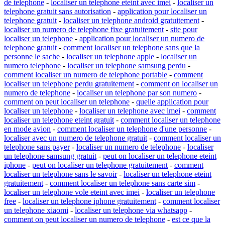
de telephone
-
localiser un telephone eteint avec imei
-
localiser un
telephone gratuit sans autorisation
-
application pour localiser un
telephone gratuit
-
localiser un telephone android gratuitement
-
localiser un numero de telephone fixe gratuitement
-
site pour
localiser un telephone
-
application pour localiser un numero de
telephone gratuit
-
comment localiser un telephone sans que la
personne le sache
-
localiser un telephone apple
-
localiser un
numero telephone
-
localiser un telephone samsung perdu
-
comment localiser un numero de telephone portable
-
comment
localiser un telephone perdu gratuitement
-
comment on localiser un
numero de telephone
-
localiser un telephone par son numero
-
comment on peut localiser un telephone
-
quelle application pour
localiser un telephone
-
localiser un telephone avec imei
-
comment
localiser un telephone eteint gratuit
-
comment localiser un telephone
en mode avion
-
comment localiser un telephone d'une personne
-
localiser avec un numero de telephone gratuit
-
comment localiser un
telephone sans payer
-
localiser un numero de telephone
-
localiser
un telephone samsung gratuit
-
peut on localiser un telephone eteint
iphone
-
peut on localiser un telephone gratuitement
-
comment
localiser un telephone sans le savoir
-
localiser un telephone eteint
gratuitement
-
comment localiser un telephone sans carte sim
-
localiser un telephone vole eteint avec imei
-
localiser un telephone
free
-
localiser un telephone iphone gratuitement
-
comment localiser
un telephone xiaomi
-
localiser un telephone via whatsapp
-
comment on peut localiser un numero de telephone
-
est ce que la