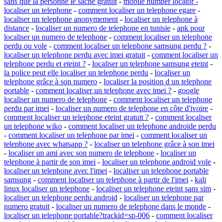
sans que la personne le sache gratuit
-
mobile number locator -
localiser un telephone
-
comment localiser un telephone egare
-
localiser un telephone anonymement
-
localiser un telephone à
distance
-
localiser un numero de telephone en tunisie
-
apk pour
localiser un numero de telephone
-
comment localiser un telephone
perdu ou vole
-
comment localiser un telephone samsung perdu ?
-
localiser un telephone perdu avec imei gratuit
-
comment localiser un
telephone perdu et eteint ?
-
localiser un telephone samsung eteint
-
la police peut elle localiser un telephone perdu
-
localiser un
telephone grâce à son numero
-
localiser la position d un telephone
portable
-
comment localiser un telephone avec imei ?
-
google
localiser un numero de telephone
-
comment localiser un telephone
perdu par imei
-
localiser un numero de telephone en côte d'ivoire
-
comment localiser un telephone eteint gratuit ?
-
comment localiser
un telephone wiko
-
comment localiser un telephone androïde perdu
-
comment localiser un telephone par imei
-
comment localiser un
telephone avec whatsapp ?
-
localiser un telephone grâce à son imei
-
localiser un ami avec son numero de telephone
-
localiser un
telephone à partir de son imei
-
localiser un telephone android vole
-
localiser un telephone avec l'imei
-
localiser un telephone portable
samsung
-
comment localiser un telephone à partir de l'imei
-
kali
linux localiser un telephone
-
localiser un telephone eteint sans sim
-
localiser un telephone perdu android
-
localiser un telephone par
numero gratuit
-
localiser un numero de telephone dans le monde
-
localiser un telephone portable?trackid=sp-006
-
comment localiser