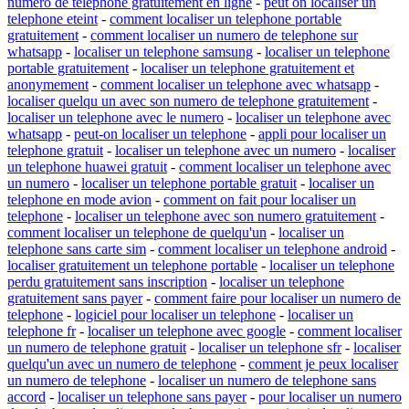
numero de telephone gratuitement en ligne
-
peut on localiser un
telephone eteint
-
comment localiser un telephone portable
gratuitement
-
comment localiser un numero de telephone sur
whatsapp
-
localiser un telephone samsung
-
localiser un telephone
portable gratuitement
-
localiser un telephone gratuitement et
anonymement
-
comment localiser un telephone avec whatsapp
-
localiser quelqu un avec son numero de telephone gratuitement
-
localiser un telephone avec le numero
-
localiser un telephone avec
whatsapp
-
peut-on localiser un telephone
-
appli pour localiser un
telephone gratuit
-
localiser un telephone avec un numero
-
localiser
un telephone huawei gratuit
-
comment localiser un telephone avec
un numero
-
localiser un telephone portable gratuit
-
localiser un
telephone en mode avion
-
comment on fait pour localiser un
telephone
-
localiser un telephone avec son numero gratuitement
-
comment localiser un telephone de quelqu'un
-
localiser un
telephone sans carte sim
-
comment localiser un telephone android
-
localiser gratuitement un telephone portable
-
localiser un telephone
perdu gratuitement sans inscription
-
localiser un telephone
gratuitement sans payer
-
comment faire pour localiser un numero de
telephone
-
logiciel pour localiser un telephone
-
localiser un
telephone fr
-
localiser un telephone avec google
-
comment localiser
un numero de telephone gratuit
-
localiser un telephone sfr
-
localiser
quelqu'un avec un numero de telephone
-
comment je peux localiser
un numero de telephone
-
localiser un numero de telephone sans
accord
-
localiser un telephone sans payer
-
pour localiser un numero