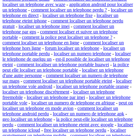
localiser un telephone avec waze
-
application android pour localiser
un telephone
-
comment localiser un telephone perdu ?
-
localiser un
telephone en direct
-
localiser un telephone fixe
-
localiser un
telephone eteint iphone
-
comment localiser un telephone perdu
gratuit
-
localiser un telephone imei
-
comment localiser un
telephone par gps
-
comment localiser et suivre un telephone
portable
-
comment la police peut localiser un telephone ?
-
comment localiser un telephone en ligne
-
comment localiser un
telephone hors ligne
-
forum localiser un telephone
-
localiser un
telephone portable perdu
-
localiser un numero telephone
-
localiser
le telephone de quelqu un
-
est-il possible de localiser un telephone
eteint
-
comment localiser un telephone portable huawei
-
la police
peut elle localiser un telephone portable
-
localiser un telephone
d'une autre personne
-
comment localiser un numero de telephone
sur maps
-
comment localiser un telephone portable eteint
-
localiser
un telephone vole android
-
localiser un telephone portable orange
-
localiser un telephone discrètement
-
localiser un telephone
freemobile
-
localiser un telephone par imei
-
localiser un telephone
portable vole
-
localiser un numero de telephone en afrique
-
peut on
localiser un telephone en mode avion
-
comment localiser un
telephone android perdu
-
localiser un numero de telephone apk
-
geo localiser un telephone
-
la police peut-elle localiser un telephone
perdu
-
comment localiser un telephone eteint avec google
-
localiser
un telephone icloud
-
free localiser un telephone perdu
-
localiser
gratuitement un telephone mobile
-
comment localiser un telephone