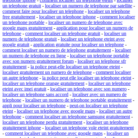
telephone iphone
-
comment localiser un telephone eteint
-
localiser
un telephone gratuit
-
localiser un numero de telephone par satellite
-
comment faire pour localiser un telephone
-
localiser un telephone
free gratuitement
-
localiser un telephone iphone
-
comment localiser
un telephone portable
-
localiser un numero de telephone avec
google maps gratuitement
-
application pour localiser un numero de
telephone
-
comment localiser un telephone gratuit
-
localiser un
numero de telephone gratuit
-
localiser un telephone eteint avec
google gratuit
-
application gratuite pour localiser un telephone
-
comment localiser un numero de telephone gratuitement
-
localiser
un numero de telephone en ligne
-
localiser un telephone portable
avec son numero gratuitement forum
-
localiser un telephone sfr
gratuitement
-
la police peut-elle localiser un telephone eteint
-
localiser gratuitement un numero de telephone
-
comment localiser
un autre telephone
-
la police peut elle localiser un telephone eteint
-
localiser un telephone orange gratuitement
-
localiser un telephone
eteint avec imei gratuit
-
localiser un telephone avec son numero
-
localiser un telephone sans accord
-
localiser avec un numero de
telephone
-
localiser un numero de telephone portable gratuitement
-
appli pour localiser un telephone
-
peut-on localiser un telephone
eteint
-
localiser un telephone avec google maps
-
localiser un autre
telephone
-
comment localiser un telephone samsung gratuitement
-
localiser un telephone perdu gratuitement
-
localiser un telephone
gratuitement iphone
-
localiser un telephone vole eteint gratuitement
-
comment localiser un telephone avec google maps
-
localiser un