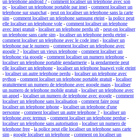
un telephone android ?
-
comment localiser un telephone avec son
pc
-
localiser un telephone portable par imei
-
comment localiser un
telephone sur snapchat
-
peut on localiser un telephone sans la carte
sim
-
comment localiser un telephone samsung eteint
-
la police peut
elle localiser un telephone vole
-
comment localiser un telephone
avec imei gratuit
-
localiser un telephone perdu sfr
-
peut-on localiser
un telephone sans carte sim
-
localiser un telephone perdu eteint
-
comment localiser un telephone avec le code imei
-
localiser un
telephone par le numero
-
comment localiser un telephone avec
google ?
-
localiser un vieux telephone
-
comment localiser un
telephone via google
-
comment localiser un numero telephone
-
localiser un telephone portable gendarmerie
-
la gendarmerie peut
elle localiser un telephone
-
localiser un telephone huawei vole eteint
-
localiser un autre telephone perdu
-
localiser un telephone avec
python
-
comment localiser un telephone portable gratuit
-
localiser
gratuitement un numero de telephone avec google maps
-
localiser
un numero de telephone mobile gratuit
-
localiser un telephone avec
un appel
-
localiser un numero de telephone avec google
-
comment
localiser un telephone sans localisation
-
comment faire pour
localiser un telephone iphone
-
localiser un telephone d'une
personne
-
comment localiser un autre telephone ?
-
localiser un
telephone avec termux
-
comment localiser un telephone perdue
-
localiser un telephone sans autorisation
-
localiser un numero de
telephone free
-
la police peut elle localiser un telephone sans carte
sim
-
google localiser un telephone
-
comment on localiser un