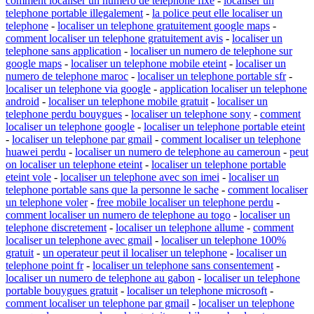
comment localiser un numero de telephone fixe
-
localiser un
telephone portable illegalement
-
la police peut elle localiser un
telephone
-
localiser un telephone gratuitement google maps
-
comment localiser un telephone gratuitement avis
-
localiser un
telephone sans application
-
localiser un numero de telephone sur
google maps
-
localiser un telephone mobile eteint
-
localiser un
numero de telephone maroc
-
localiser un telephone portable sfr
-
localiser un telephone via google
-
application localiser un telephone
android
-
localiser un telephone mobile gratuit
-
localiser un
telephone perdu bouygues
-
localiser un telephone sony
-
comment
localiser un telephone google
-
localiser un telephone portable eteint
-
localiser un telephone par gmail
-
comment localiser un telephone
huawei perdu
-
localiser un numero de telephone au cameroun
-
peut
on localiser un telephone eteint
-
localiser un telephone portable
eteint vole
-
localiser un telephone avec son imei
-
localiser un
telephone portable sans que la personne le sache
-
comment localiser
un telephone voler
-
free mobile localiser un telephone perdu
-
comment localiser un numero de telephone au togo
-
localiser un
telephone discretement
-
localiser un telephone allume
-
comment
localiser un telephone avec gmail
-
localiser un telephone 100%
gratuit
-
un operateur peut il localiser un telephone
-
localiser un
telephone point fr
-
localiser un telephone sans consentement
-
localiser un numero de telephone au gabon
-
localiser un telephone
portable bouygues gratuit
-
localiser un telephone microsoft
-
comment localiser un telephone par gmail
-
localiser un telephone