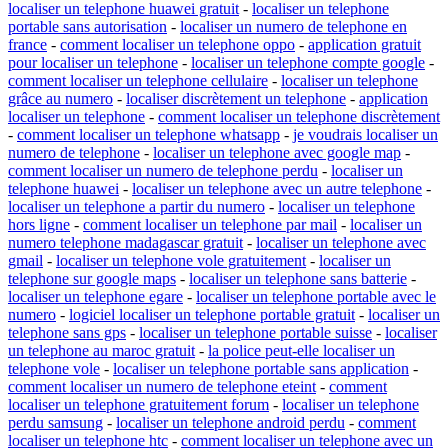
localiser un telephone huawei gratuit
-
localiser un telephone
portable sans autorisation
-
localiser un numero de telephone en
france
-
comment localiser un telephone oppo
-
application gratuit
pour localiser un telephone
-
localiser un telephone compte google
-
comment localiser un telephone cellulaire
-
localiser un telephone
grâce au numero
-
localiser discrètement un telephone
-
application
localiser un telephone
-
comment localiser un telephone discrètement
-
comment localiser un telephone whatsapp
-
je voudrais localiser un
numero de telephone
-
localiser un telephone avec google map
-
comment localiser un numero de telephone perdu
-
localiser un
telephone huawei
-
localiser un telephone avec un autre telephone
-
localiser un telephone a partir du numero
-
localiser un telephone
hors ligne
-
comment localiser un telephone par mail
-
localiser un
numero telephone madagascar gratuit
-
localiser un telephone avec
gmail
-
localiser un telephone vole gratuitement
-
localiser un
telephone sur google maps
-
localiser un telephone sans batterie
-
localiser un telephone egare
-
localiser un telephone portable avec le
numero
-
logiciel localiser un telephone portable gratuit
-
localiser un
telephone sans gps
-
localiser un telephone portable suisse
-
localiser
un telephone au maroc gratuit
-
la police peut-elle localiser un
telephone vole
-
localiser un telephone portable sans application
-
comment localiser un numero de telephone eteint
-
comment
localiser un telephone gratuitement forum
-
localiser un telephone
perdu samsung
-
localiser un telephone android perdu
-
comment
localiser un telephone htc
-
comment localiser un telephone avec un