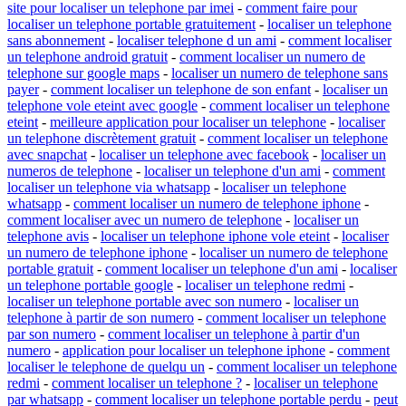
site pour localiser un telephone par imei
-
comment faire pour
localiser un telephone portable gratuitement
-
localiser un telephone
sans abonnement
-
localiser telephone d un ami
-
comment localiser
un telephone android gratuit
-
comment localiser un numero de
telephone sur google maps
-
localiser un numero de telephone sans
payer
-
comment localiser un telephone de son enfant
-
localiser un
telephone vole eteint avec google
-
comment localiser un telephone
eteint
-
meilleure application pour localiser un telephone
-
localiser
un telephone discrètement gratuit
-
comment localiser un telephone
avec snapchat
-
localiser un telephone avec facebook
-
localiser un
numeros de telephone
-
localiser un telephone d'un ami
-
comment
localiser un telephone via whatsapp
-
localiser un telephone
whatsapp
-
comment localiser un numero de telephone iphone
-
comment localiser avec un numero de telephone
-
localiser un
telephone avis
-
localiser un telephone iphone vole eteint
-
localiser
un numero de telephone iphone
-
localiser un numero de telephone
portable gratuit
-
comment localiser un telephone d'un ami
-
localiser
un telephone portable google
-
localiser un telephone redmi
-
localiser un telephone portable avec son numero
-
localiser un
telephone à partir de son numero
-
comment localiser un telephone
par son numero
-
comment localiser un telephone à partir d'un
numero
-
application pour localiser un telephone iphone
-
comment
localiser le telephone de quelqu un
-
comment localiser un telephone
redmi
-
comment localiser un telephone ?
-
localiser un telephone
par whatsapp
-
comment localiser un telephone portable perdu
-
peut