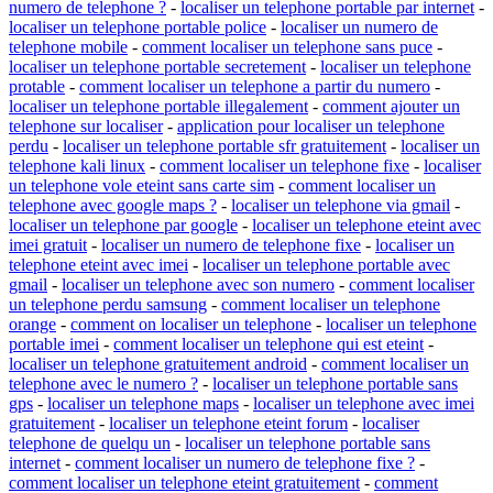
numero de telephone ?
-
localiser un telephone portable par internet
-
localiser un telephone portable police
-
localiser un numero de
telephone mobile
-
comment localiser un telephone sans puce
-
localiser un telephone portable secretement
-
localiser un telephone
protable
-
comment localiser un telephone a partir du numero
-
localiser un telephone portable illegalement
-
comment ajouter un
telephone sur localiser
-
application pour localiser un telephone
perdu
-
localiser un telephone portable sfr gratuitement
-
localiser un
telephone kali linux
-
comment localiser un telephone fixe
-
localiser
un telephone vole eteint sans carte sim
-
comment localiser un
telephone avec google maps ?
-
localiser un telephone via gmail
-
localiser un telephone par google
-
localiser un telephone eteint avec
imei gratuit
-
localiser un numero de telephone fixe
-
localiser un
telephone eteint avec imei
-
localiser un telephone portable avec
gmail
-
localiser un telephone avec son numero
-
comment localiser
un telephone perdu samsung
-
comment localiser un telephone
orange
-
comment on localiser un telephone
-
localiser un telephone
portable imei
-
comment localiser un telephone qui est eteint
-
localiser un telephone gratuitement android
-
comment localiser un
telephone avec le numero ?
-
localiser un telephone portable sans
gps
-
localiser un telephone maps
-
localiser un telephone avec imei
gratuitement
-
localiser un telephone eteint forum
-
localiser
telephone de quelqu un
-
localiser un telephone portable sans
internet
-
comment localiser un numero de telephone fixe ?
-
comment localiser un telephone eteint gratuitement
-
comment