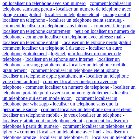
on localiser un telephone avec son numero
-
comment localiser un
telephone samsung perdu
-
localiser un numero de telephone avec
google maps gratuit
-
localiser un telephone eteint
-
orange peut il
localiser un telephone
-
localiser un telephone eteint samsung
-
comment localiser un telephone sans internet
-
comment faire pour
localiser un telephone gratuitement
-
peut-on localiser un numero de
telephone
-
comment localiser un telephone avec adresse mail
-
localiser un telephone enfant
-
localiser un telephone perdu gratuit
-
comment localiser un telephone à distance
-
localiser un autre
telephone gratuitement
-
logiciel pour localiser un numero de
telephone
-
localiser un telephone sans internet
-
localiser un
telephone samsung gratuitement
-
localiser un telephone mobile
gratuitement
-
comment localiser un telephone eteint iphone
-
localiser un telephone apple gratuitement
-
localiser un telephone
vole eteint android
-
comment localiser quelqu un avec son
telephone
-
comment localiser un numero de telephone
-
localiser un
telephone portable perdu avec son numero gratuitement
-
localiser
un telephone qui est en mode avion
-
comment localiser un
telephone par whatsapp
-
localiser un telephone sans que la
personne le sache
-
comment localiser un telephone perdu et eteint
-
localiser un telephone mobile
-
je veux localiser un telephone
-
localiser gratuitement un telephone eteint
-
comment localiser un
telephone à partir du numero
-
comment localiser un telephone sur
iphone
-
comment localiser un telephone avec imei
-
localiser un
telephone orange
-
localiser un telephone. fr
-
localiser un telephone