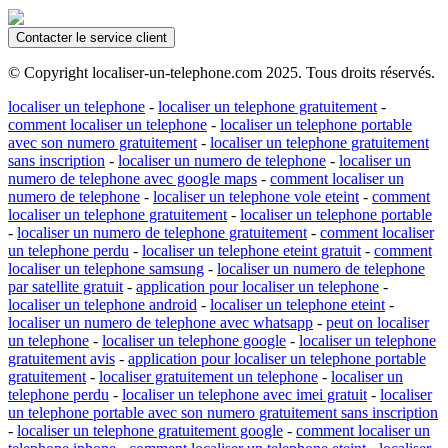
Contacter le service client
© Copyright localiser-un-telephone.com 2025. Tous droits réservés.
localiser un telephone
-
localiser un telephone gratuitement
-
comment localiser un telephone
-
localiser un telephone portable
avec son numero gratuitement
-
localiser un telephone gratuitement
sans inscription
-
localiser un numero de telephone
-
localiser un
numero de telephone avec google maps
-
comment localiser un
numero de telephone
-
localiser un telephone vole eteint
-
comment
localiser un telephone gratuitement
-
localiser un telephone portable
-
localiser un numero de telephone gratuitement
-
comment localiser
un telephone perdu
-
localiser un telephone eteint gratuit
-
comment
localiser un telephone samsung
-
localiser un numero de telephone
par satellite gratuit
-
application pour localiser un telephone
-
localiser un telephone android
-
localiser un telephone eteint
-
localiser un numero de telephone avec whatsapp
-
peut on localiser
un telephone
-
localiser un telephone google
-
localiser un telephone
gratuitement avis
-
application pour localiser un telephone portable
gratuitement
-
localiser gratuitement un telephone
-
localiser un
telephone perdu
-
localiser un telephone avec imei gratuit
-
localiser
un telephone portable avec son numero gratuitement sans inscription
-
localiser un telephone gratuitement google
-
comment localiser un