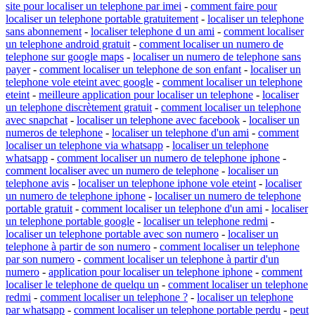
site pour localiser un telephone par imei
-
comment faire pour
localiser un telephone portable gratuitement
-
localiser un telephone
sans abonnement
-
localiser telephone d un ami
-
comment localiser
un telephone android gratuit
-
comment localiser un numero de
telephone sur google maps
-
localiser un numero de telephone sans
payer
-
comment localiser un telephone de son enfant
-
localiser un
telephone vole eteint avec google
-
comment localiser un telephone
eteint
-
meilleure application pour localiser un telephone
-
localiser
un telephone discrètement gratuit
-
comment localiser un telephone
avec snapchat
-
localiser un telephone avec facebook
-
localiser un
numeros de telephone
-
localiser un telephone d'un ami
-
comment
localiser un telephone via whatsapp
-
localiser un telephone
whatsapp
-
comment localiser un numero de telephone iphone
-
comment localiser avec un numero de telephone
-
localiser un
telephone avis
-
localiser un telephone iphone vole eteint
-
localiser
un numero de telephone iphone
-
localiser un numero de telephone
portable gratuit
-
comment localiser un telephone d'un ami
-
localiser
un telephone portable google
-
localiser un telephone redmi
-
localiser un telephone portable avec son numero
-
localiser un
telephone à partir de son numero
-
comment localiser un telephone
par son numero
-
comment localiser un telephone à partir d'un
numero
-
application pour localiser un telephone iphone
-
comment
localiser le telephone de quelqu un
-
comment localiser un telephone
redmi
-
comment localiser un telephone ?
-
localiser un telephone
par whatsapp
-
comment localiser un telephone portable perdu
-
peut