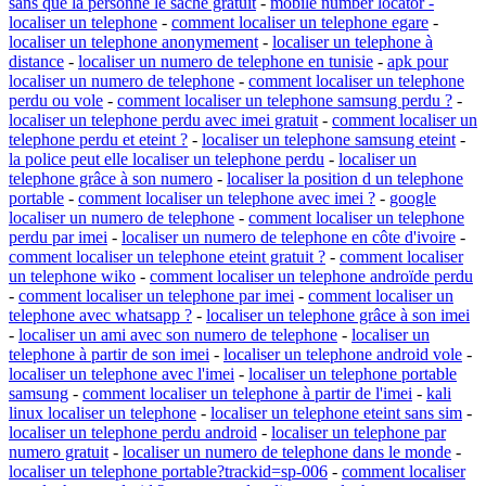
sans que la personne le sache gratuit
-
mobile number locator -
localiser un telephone
-
comment localiser un telephone egare
-
localiser un telephone anonymement
-
localiser un telephone à
distance
-
localiser un numero de telephone en tunisie
-
apk pour
localiser un numero de telephone
-
comment localiser un telephone
perdu ou vole
-
comment localiser un telephone samsung perdu ?
-
localiser un telephone perdu avec imei gratuit
-
comment localiser un
telephone perdu et eteint ?
-
localiser un telephone samsung eteint
-
la police peut elle localiser un telephone perdu
-
localiser un
telephone grâce à son numero
-
localiser la position d un telephone
portable
-
comment localiser un telephone avec imei ?
-
google
localiser un numero de telephone
-
comment localiser un telephone
perdu par imei
-
localiser un numero de telephone en côte d'ivoire
-
comment localiser un telephone eteint gratuit ?
-
comment localiser
un telephone wiko
-
comment localiser un telephone androïde perdu
-
comment localiser un telephone par imei
-
comment localiser un
telephone avec whatsapp ?
-
localiser un telephone grâce à son imei
-
localiser un ami avec son numero de telephone
-
localiser un
telephone à partir de son imei
-
localiser un telephone android vole
-
localiser un telephone avec l'imei
-
localiser un telephone portable
samsung
-
comment localiser un telephone à partir de l'imei
-
kali
linux localiser un telephone
-
localiser un telephone eteint sans sim
-
localiser un telephone perdu android
-
localiser un telephone par
numero gratuit
-
localiser un numero de telephone dans le monde
-
localiser un telephone portable?trackid=sp-006
-
comment localiser