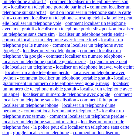
un telephone android ?
-
comment localiser un telephone avec son
pc
-
localiser un telephone portable par imei
-
comment localiser un
telephone sur snapchat
-
peut on localiser un telephone sans la carte
sim
-
comment localiser un telephone samsung eteint
-
la police peut
elle localiser un telephone vole
-
comment localiser un telephone
avec imei gratuit
-
localiser un telephone perdu sfr
-
peut-on localiser
un telephone sans carte sim
-
localiser un telephone perdu eteint
-
comment localiser un telephone avec le code imei
-
localiser un
telephone par le numero
-
comment localiser un telephone avec
google ?
-
localiser un vieux telephone
-
comment localiser un
telephone via google
-
comment localiser un numero telephone
-
localiser un telephone portable gendarmerie
-
la gendarmerie peut
elle localiser un telephone
-
localiser un telephone huawei vole eteint
-
localiser un autre telephone perdu
-
localiser un telephone avec
python
-
comment localiser un telephone portable gratuit
-
localiser
gratuitement un numero de telephone avec google maps
-
localiser
un numero de telephone mobile gratuit
-
localiser un telephone avec
un appel
-
localiser un numero de telephone avec google
-
comment
localiser un telephone sans localisation
-
comment faire pour
localiser un telephone iphone
-
localiser un telephone d'une
personne
-
comment localiser un autre telephone ?
-
localiser un
telephone avec termux
-
comment localiser un telephone perdue
-
localiser un telephone sans autorisation
-
localiser un numero de
telephone free
-
la police peut elle localiser un telephone sans carte
sim
-
google localiser un telephone
-
comment on localiser un