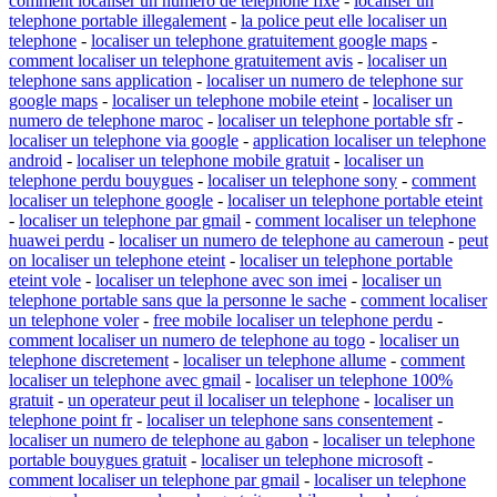
comment localiser un numero de telephone fixe
-
localiser un
telephone portable illegalement
-
la police peut elle localiser un
telephone
-
localiser un telephone gratuitement google maps
-
comment localiser un telephone gratuitement avis
-
localiser un
telephone sans application
-
localiser un numero de telephone sur
google maps
-
localiser un telephone mobile eteint
-
localiser un
numero de telephone maroc
-
localiser un telephone portable sfr
-
localiser un telephone via google
-
application localiser un telephone
android
-
localiser un telephone mobile gratuit
-
localiser un
telephone perdu bouygues
-
localiser un telephone sony
-
comment
localiser un telephone google
-
localiser un telephone portable eteint
-
localiser un telephone par gmail
-
comment localiser un telephone
huawei perdu
-
localiser un numero de telephone au cameroun
-
peut
on localiser un telephone eteint
-
localiser un telephone portable
eteint vole
-
localiser un telephone avec son imei
-
localiser un
telephone portable sans que la personne le sache
-
comment localiser
un telephone voler
-
free mobile localiser un telephone perdu
-
comment localiser un numero de telephone au togo
-
localiser un
telephone discretement
-
localiser un telephone allume
-
comment
localiser un telephone avec gmail
-
localiser un telephone 100%
gratuit
-
un operateur peut il localiser un telephone
-
localiser un
telephone point fr
-
localiser un telephone sans consentement
-
localiser un numero de telephone au gabon
-
localiser un telephone
portable bouygues gratuit
-
localiser un telephone microsoft
-
comment localiser un telephone par gmail
-
localiser un telephone