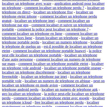
localiser un telephone avec waze
-
application android pour localiser
un telephone
-
comment localiser un telephone perdu ?
-
localiser un
telephone en direct
-
localiser un telephone fixe
-
localiser un
telephone eteint iphone
-
comment localiser un telephone perdu
gratuit
-
localiser un telephone imei
-
comment localiser un
telephone par gps
-
comment localiser et suivre un telephone
portable
-
comment la police peut localiser un telephone ?
-
comment localiser un telephone en ligne
-
comment localiser un
telephone hors ligne
-
forum localiser un telephone
-
localiser un
telephone portable perdu
-
localiser un numero telephone
-
localiser
le telephone de quelqu un
-
est-il possible de localiser un telephone
eteint
-
comment localiser un telephone portable huawei
-
la police
peut elle localiser un telephone portable
-
localiser un telephone
d'une autre personne
-
comment localiser un numero de telephone
sur maps
-
comment localiser un telephone portable eteint
-
localiser
un telephone vole android
-
localiser un telephone portable orange
-
localiser un telephone discrètement
-
localiser un telephone
freemobile
-
localiser un telephone par imei
-
localiser un telephone
portable vole
-
localiser un numero de telephone en afrique
-
peut on
localiser un telephone en mode avion
-
comment localiser un
telephone android perdu
-
localiser un numero de telephone apk
-
geo localiser un telephone
-
la police peut-elle localiser un telephone
perdu
-
comment localiser un telephone eteint avec google
-
localiser
un telephone icloud
-
free localiser un telephone perdu
-
localiser
gratuitement un telephone mobile
-
comment localiser un telephone