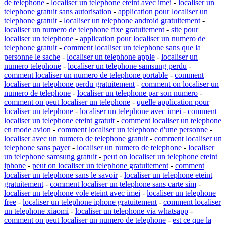
de telephone
-
localiser un telephone eteint avec imei
-
localiser un
telephone gratuit sans autorisation
-
application pour localiser un
telephone gratuit
-
localiser un telephone android gratuitement
-
localiser un numero de telephone fixe gratuitement
-
site pour
localiser un telephone
-
application pour localiser un numero de
telephone gratuit
-
comment localiser un telephone sans que la
personne le sache
-
localiser un telephone apple
-
localiser un
numero telephone
-
localiser un telephone samsung perdu
-
comment localiser un numero de telephone portable
-
comment
localiser un telephone perdu gratuitement
-
comment on localiser un
numero de telephone
-
localiser un telephone par son numero
-
comment on peut localiser un telephone
-
quelle application pour
localiser un telephone
-
localiser un telephone avec imei
-
comment
localiser un telephone eteint gratuit
-
comment localiser un telephone
en mode avion
-
comment localiser un telephone d'une personne
-
localiser avec un numero de telephone gratuit
-
comment localiser un
telephone sans payer
-
localiser un numero de telephone
-
localiser
un telephone samsung gratuit
-
peut on localiser un telephone eteint
iphone
-
peut on localiser un telephone gratuitement
-
comment
localiser un telephone sans le savoir
-
localiser un telephone eteint
gratuitement
-
comment localiser un telephone sans carte sim
-
localiser un telephone vole eteint avec imei
-
localiser un telephone
free
-
localiser un telephone iphone gratuitement
-
comment localiser
un telephone xiaomi
-
localiser un telephone via whatsapp
-
comment on peut localiser un numero de telephone
-
est ce que la