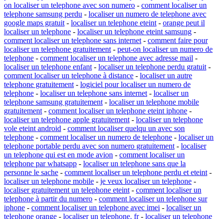
on localiser un telephone avec son numero
-
comment localiser un
telephone samsung perdu
-
localiser un numero de telephone avec
google maps gratuit
-
localiser un telephone eteint
-
orange peut il
localiser un telephone
-
localiser un telephone eteint samsung
-
comment localiser un telephone sans internet
-
comment faire pour
localiser un telephone gratuitement
-
peut-on localiser un numero de
telephone
-
comment localiser un telephone avec adresse mail
-
localiser un telephone enfant
-
localiser un telephone perdu gratuit
-
comment localiser un telephone à distance
-
localiser un autre
telephone gratuitement
-
logiciel pour localiser un numero de
telephone
-
localiser un telephone sans internet
-
localiser un
telephone samsung gratuitement
-
localiser un telephone mobile
gratuitement
-
comment localiser un telephone eteint iphone
-
localiser un telephone apple gratuitement
-
localiser un telephone
vole eteint android
-
comment localiser quelqu un avec son
telephone
-
comment localiser un numero de telephone
-
localiser un
telephone portable perdu avec son numero gratuitement
-
localiser
un telephone qui est en mode avion
-
comment localiser un
telephone par whatsapp
-
localiser un telephone sans que la
personne le sache
-
comment localiser un telephone perdu et eteint
-
localiser un telephone mobile
-
je veux localiser un telephone
-
localiser gratuitement un telephone eteint
-
comment localiser un
telephone à partir du numero
-
comment localiser un telephone sur
iphone
-
comment localiser un telephone avec imei
-
localiser un
telephone orange
-
localiser un telephone. fr
-
localiser un telephone