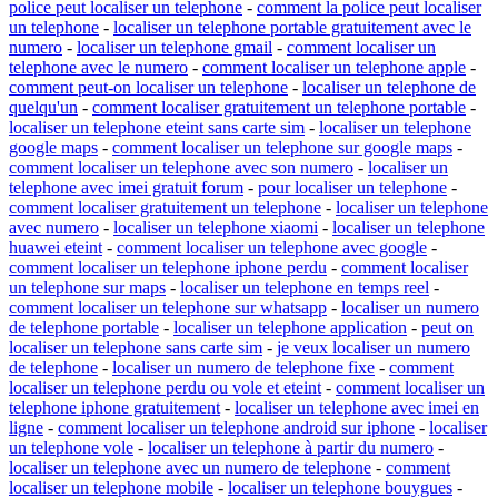
police peut localiser un telephone
-
comment la police peut localiser
un telephone
-
localiser un telephone portable gratuitement avec le
numero
-
localiser un telephone gmail
-
comment localiser un
telephone avec le numero
-
comment localiser un telephone apple
-
comment peut-on localiser un telephone
-
localiser un telephone de
quelqu'un
-
comment localiser gratuitement un telephone portable
-
localiser un telephone eteint sans carte sim
-
localiser un telephone
google maps
-
comment localiser un telephone sur google maps
-
comment localiser un telephone avec son numero
-
localiser un
telephone avec imei gratuit forum
-
pour localiser un telephone
-
comment localiser gratuitement un telephone
-
localiser un telephone
avec numero
-
localiser un telephone xiaomi
-
localiser un telephone
huawei eteint
-
comment localiser un telephone avec google
-
comment localiser un telephone iphone perdu
-
comment localiser
un telephone sur maps
-
localiser un telephone en temps reel
-
comment localiser un telephone sur whatsapp
-
localiser un numero
de telephone portable
-
localiser un telephone application
-
peut on
localiser un telephone sans carte sim
-
je veux localiser un numero
de telephone
-
localiser un numero de telephone fixe
-
comment
localiser un telephone perdu ou vole et eteint
-
comment localiser un
telephone iphone gratuitement
-
localiser un telephone avec imei en
ligne
-
comment localiser un telephone android sur iphone
-
localiser
un telephone vole
-
localiser un telephone à partir du numero
-
localiser un telephone avec un numero de telephone
-
comment
localiser un telephone mobile
-
localiser un telephone bouygues
-