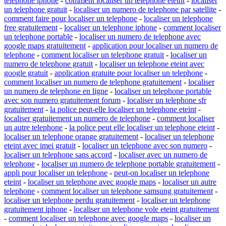
telephone iphone
-
comment localiser un telephone eteint
-
localiser
un telephone gratuit
-
localiser un numero de telephone par satellite
-
comment faire pour localiser un telephone
-
localiser un telephone
free gratuitement
-
localiser un telephone iphone
-
comment localiser
un telephone portable
-
localiser un numero de telephone avec
google maps gratuitement
-
application pour localiser un numero de
telephone
-
comment localiser un telephone gratuit
-
localiser un
numero de telephone gratuit
-
localiser un telephone eteint avec
google gratuit
-
application gratuite pour localiser un telephone
-
comment localiser un numero de telephone gratuitement
-
localiser
un numero de telephone en ligne
-
localiser un telephone portable
avec son numero gratuitement forum
-
localiser un telephone sfr
gratuitement
-
la police peut-elle localiser un telephone eteint
-
localiser gratuitement un numero de telephone
-
comment localiser
un autre telephone
-
la police peut elle localiser un telephone eteint
-
localiser un telephone orange gratuitement
-
localiser un telephone
eteint avec imei gratuit
-
localiser un telephone avec son numero
-
localiser un telephone sans accord
-
localiser avec un numero de
telephone
-
localiser un numero de telephone portable gratuitement
-
appli pour localiser un telephone
-
peut-on localiser un telephone
eteint
-
localiser un telephone avec google maps
-
localiser un autre
telephone
-
comment localiser un telephone samsung gratuitement
-
localiser un telephone perdu gratuitement
-
localiser un telephone
gratuitement iphone
-
localiser un telephone vole eteint gratuitement
-
comment localiser un telephone avec google maps
-
localiser un