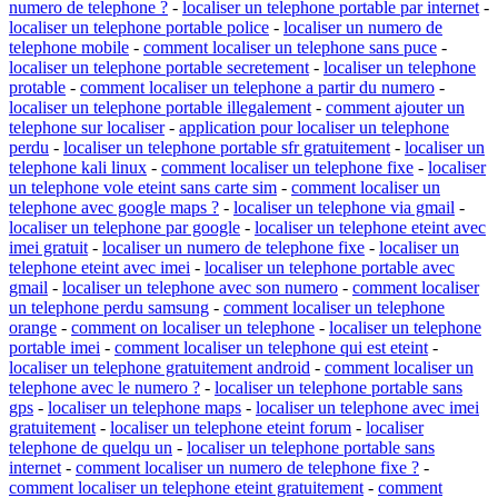
numero de telephone ?
-
localiser un telephone portable par internet
-
localiser un telephone portable police
-
localiser un numero de
telephone mobile
-
comment localiser un telephone sans puce
-
localiser un telephone portable secretement
-
localiser un telephone
protable
-
comment localiser un telephone a partir du numero
-
localiser un telephone portable illegalement
-
comment ajouter un
telephone sur localiser
-
application pour localiser un telephone
perdu
-
localiser un telephone portable sfr gratuitement
-
localiser un
telephone kali linux
-
comment localiser un telephone fixe
-
localiser
un telephone vole eteint sans carte sim
-
comment localiser un
telephone avec google maps ?
-
localiser un telephone via gmail
-
localiser un telephone par google
-
localiser un telephone eteint avec
imei gratuit
-
localiser un numero de telephone fixe
-
localiser un
telephone eteint avec imei
-
localiser un telephone portable avec
gmail
-
localiser un telephone avec son numero
-
comment localiser
un telephone perdu samsung
-
comment localiser un telephone
orange
-
comment on localiser un telephone
-
localiser un telephone
portable imei
-
comment localiser un telephone qui est eteint
-
localiser un telephone gratuitement android
-
comment localiser un
telephone avec le numero ?
-
localiser un telephone portable sans
gps
-
localiser un telephone maps
-
localiser un telephone avec imei
gratuitement
-
localiser un telephone eteint forum
-
localiser
telephone de quelqu un
-
localiser un telephone portable sans
internet
-
comment localiser un numero de telephone fixe ?
-
comment localiser un telephone eteint gratuitement
-
comment