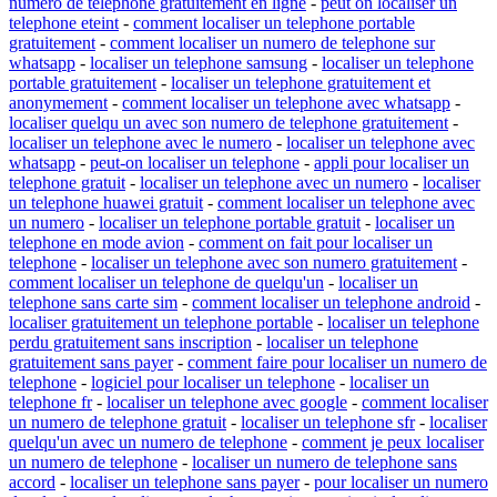
numero de telephone gratuitement en ligne
-
peut on localiser un
telephone eteint
-
comment localiser un telephone portable
gratuitement
-
comment localiser un numero de telephone sur
whatsapp
-
localiser un telephone samsung
-
localiser un telephone
portable gratuitement
-
localiser un telephone gratuitement et
anonymement
-
comment localiser un telephone avec whatsapp
-
localiser quelqu un avec son numero de telephone gratuitement
-
localiser un telephone avec le numero
-
localiser un telephone avec
whatsapp
-
peut-on localiser un telephone
-
appli pour localiser un
telephone gratuit
-
localiser un telephone avec un numero
-
localiser
un telephone huawei gratuit
-
comment localiser un telephone avec
un numero
-
localiser un telephone portable gratuit
-
localiser un
telephone en mode avion
-
comment on fait pour localiser un
telephone
-
localiser un telephone avec son numero gratuitement
-
comment localiser un telephone de quelqu'un
-
localiser un
telephone sans carte sim
-
comment localiser un telephone android
-
localiser gratuitement un telephone portable
-
localiser un telephone
perdu gratuitement sans inscription
-
localiser un telephone
gratuitement sans payer
-
comment faire pour localiser un numero de
telephone
-
logiciel pour localiser un telephone
-
localiser un
telephone fr
-
localiser un telephone avec google
-
comment localiser
un numero de telephone gratuit
-
localiser un telephone sfr
-
localiser
quelqu'un avec un numero de telephone
-
comment je peux localiser
un numero de telephone
-
localiser un numero de telephone sans
accord
-
localiser un telephone sans payer
-
pour localiser un numero