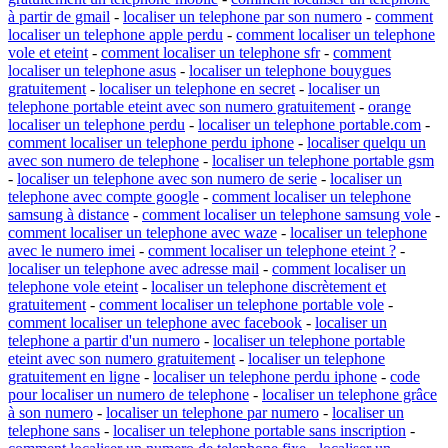
à partir de gmail
-
localiser un telephone par son numero
-
comment
localiser un telephone apple perdu
-
comment localiser un telephone
vole et eteint
-
comment localiser un telephone sfr
-
comment
localiser un telephone asus
-
localiser un telephone bouygues
gratuitement
-
localiser un telephone en secret
-
localiser un
telephone portable eteint avec son numero gratuitement
-
orange
localiser un telephone perdu
-
localiser un telephone portable.com
-
comment localiser un telephone perdu iphone
-
localiser quelqu un
avec son numero de telephone
-
localiser un telephone portable gsm
-
localiser un telephone avec son numero de serie
-
localiser un
telephone avec compte google
-
comment localiser un telephone
samsung à distance
-
comment localiser un telephone samsung vole
-
comment localiser un telephone avec waze
-
localiser un telephone
avec le numero imei
-
comment localiser un telephone eteint ?
-
localiser un telephone avec adresse mail
-
comment localiser un
telephone vole eteint
-
localiser un telephone discrètement et
gratuitement
-
comment localiser un telephone portable vole
-
comment localiser un telephone avec facebook
-
localiser un
telephone a partir d'un numero
-
localiser un telephone portable
eteint avec son numero gratuitement
-
localiser un telephone
gratuitement en ligne
-
localiser un telephone perdu iphone
-
code
pour localiser un numero de telephone
-
localiser un telephone grâce
à son numero
-
localiser un telephone par numero
-
localiser un
telephone sans
-
localiser un telephone portable sans inscription
-