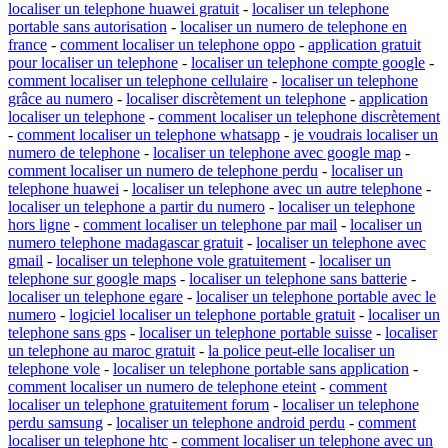
localiser un telephone huawei gratuit
-
localiser un telephone
portable sans autorisation
-
localiser un numero de telephone en
france
-
comment localiser un telephone oppo
-
application gratuit
pour localiser un telephone
-
localiser un telephone compte google
-
comment localiser un telephone cellulaire
-
localiser un telephone
grâce au numero
-
localiser discrètement un telephone
-
application
localiser un telephone
-
comment localiser un telephone discrètement
-
comment localiser un telephone whatsapp
-
je voudrais localiser un
numero de telephone
-
localiser un telephone avec google map
-
comment localiser un numero de telephone perdu
-
localiser un
telephone huawei
-
localiser un telephone avec un autre telephone
-
localiser un telephone a partir du numero
-
localiser un telephone
hors ligne
-
comment localiser un telephone par mail
-
localiser un
numero telephone madagascar gratuit
-
localiser un telephone avec
gmail
-
localiser un telephone vole gratuitement
-
localiser un
telephone sur google maps
-
localiser un telephone sans batterie
-
localiser un telephone egare
-
localiser un telephone portable avec le
numero
-
logiciel localiser un telephone portable gratuit
-
localiser un
telephone sans gps
-
localiser un telephone portable suisse
-
localiser
un telephone au maroc gratuit
-
la police peut-elle localiser un
telephone vole
-
localiser un telephone portable sans application
-
comment localiser un numero de telephone eteint
-
comment
localiser un telephone gratuitement forum
-
localiser un telephone
perdu samsung
-
localiser un telephone android perdu
-
comment
localiser un telephone htc
-
comment localiser un telephone avec un