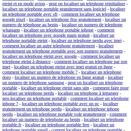
eteint et en mode avion
-
peut on localiser un telephone reinitialiser
-
localiser un telephone portable gratuitement sans logiciel
-
localiser
un telephone portable avec sfr
-
comment localiser un telephone
google pixel
-
localiser un telephone fixe gratuitement
-
localiser un
numero de telephone au benin
-
localiser un numero de telephone
whatsapp
-
localiser un telephone portable iphone
-
comment
localiser un telephone avec google maps gratuit
-
localiser un
telephone portable eteint
-
localiser un telephone perdu avec imei
-
comment localiser un autre telephone gratuitement
-
localiser
gratuitement un telephone portable avec son numero gratuitement
-
localiser un telephone eteint avec google
-
comment localiser un
telephone eteint à distance
-
comment localiser un telephone par son
imei
-
localiser un telephone eteint avec imei gratuit en ligne
-
comment localiser un telephone mobile ?
-
localiser un telephone
doro
-
localiser un numero de telephone en ligne gratuit
-
localiser
un numero de telephone samsung
-
peut on localiser un telephone
portable
-
localiser un telephone eteint sans sim
-
comment faire pour
localiser un telephone perdu
-
localiser un telephone à letranger
-
geo-localiser un telephone portable
-
comment localiser un telephone
iphone ?
-
localiser un telephone portable avec un pc
-
localiser
gratuitement un telephone perdu
-
localiser un telephone iphone
perdu
-
localiser un telephone portable vole gratuitement
-
comment
localiser un numero de telephone au benin
-
localiser un telephone
portable.fr
-
localiser un telephone portable free
-
localiser un
telephone portable gmail
-
coment localiser un telephone portable
-