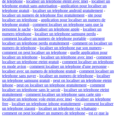
de telephone
-
localiser un telephone eteint avec imei
-
localiser un
telephone gratuit sans autorisation
-
application pour localiser un
telephone gratuit
-
localiser un telephone android gratuitement
-
localiser un numero de telephone fixe gratuitement
-
site pour
localiser un telephone
-
application pour localiser un numero de
telephone gratuit
-
comment localiser un telephone sans que la
personne le sache
-
localiser un telephone apple
-
localiser un
numero telephone
-
localiser un telephone samsung perdu
-
comment localiser un numero de telephone portable
-
comment
localiser un telephone perdu gratuitement
-
comment on localiser un
numero de telephone
-
localiser un telephone par son numero
-
comment on peut localiser un telephone
-
quelle application pour
localiser un telephone
-
localiser un telephone avec imei
-
comment
localiser un telephone eteint gratuit
-
comment localiser un telephone
en mode avion
-
comment localiser un telephone d'une personne
-
localiser avec un numero de telephone gratuit
-
comment localiser un
telephone sans payer
-
localiser un numero de telephone
-
localiser
un telephone samsung gratuit
-
peut on localiser un telephone eteint
iphone
-
peut on localiser un telephone gratuitement
-
comment
localiser un telephone sans le savoir
-
localiser un telephone eteint
gratuitement
-
comment localiser un telephone sans carte sim
-
localiser un telephone vole eteint avec imei
-
localiser un telephone
free
-
localiser un telephone iphone gratuitement
-
comment localiser
un telephone xiaomi
-
localiser un telephone via whatsapp
-
comment on peut localiser un numero de telephone
-
est ce que la