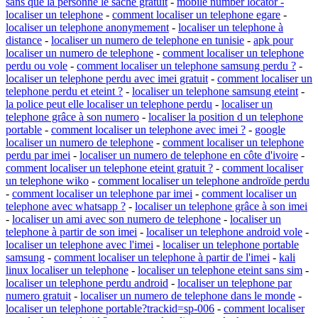
sans que la personne le sache gratuit
-
mobile number locator -
localiser un telephone
-
comment localiser un telephone egare
-
localiser un telephone anonymement
-
localiser un telephone à
distance
-
localiser un numero de telephone en tunisie
-
apk pour
localiser un numero de telephone
-
comment localiser un telephone
perdu ou vole
-
comment localiser un telephone samsung perdu ?
-
localiser un telephone perdu avec imei gratuit
-
comment localiser un
telephone perdu et eteint ?
-
localiser un telephone samsung eteint
-
la police peut elle localiser un telephone perdu
-
localiser un
telephone grâce à son numero
-
localiser la position d un telephone
portable
-
comment localiser un telephone avec imei ?
-
google
localiser un numero de telephone
-
comment localiser un telephone
perdu par imei
-
localiser un numero de telephone en côte d'ivoire
-
comment localiser un telephone eteint gratuit ?
-
comment localiser
un telephone wiko
-
comment localiser un telephone androïde perdu
-
comment localiser un telephone par imei
-
comment localiser un
telephone avec whatsapp ?
-
localiser un telephone grâce à son imei
-
localiser un ami avec son numero de telephone
-
localiser un
telephone à partir de son imei
-
localiser un telephone android vole
-
localiser un telephone avec l'imei
-
localiser un telephone portable
samsung
-
comment localiser un telephone à partir de l'imei
-
kali
linux localiser un telephone
-
localiser un telephone eteint sans sim
-
localiser un telephone perdu android
-
localiser un telephone par
numero gratuit
-
localiser un numero de telephone dans le monde
-
localiser un telephone portable?trackid=sp-006
-
comment localiser