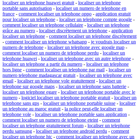
localiser un telephone huawei gratuit
-
localiser un telephone
portable sans autorisation
-
localiser un numero de telephone en
france
-
comment localiser un telephone oppo
-
application gratuit
pour localiser un telephone
-
localiser un telephone compte google
-
comment localiser un telephone cellulaire
-
localiser un telephone
grâce au numero
-
localiser discrètement un telephone
-
application
localiser un telephone
-
comment localiser un telephone discrètement
-
comment localiser un telephone whatsapp
-
je voudrais localiser un
numero de telephone
-
localiser un telephone avec google map
-
comment localiser un numero de telephone perdu
-
localiser un
telephone huawei
-
localiser un telephone avec un autre telephone
-
localiser un telephone a partir du numero
-
localiser un telephone
hors ligne
-
comment localiser un telephone par mail
-
localiser un
numero telephone madagascar gratuit
-
localiser un telephone avec
gmail
-
localiser un telephone vole gratuitement
-
localiser un
telephone sur google maps
-
localiser un telephone sans batterie
-
localiser un telephone egare
-
localiser un telephone portable avec le
numero
-
logiciel localiser un telephone portable gratuit
-
localiser un
telephone sans gps
-
localiser un telephone portable suisse
-
localiser
un telephone au maroc gratuit
-
la police peut-elle localiser un
telephone vole
-
localiser un telephone portable sans application
-
comment localiser un numero de telephone eteint
-
comment
localiser un telephone gratuitement forum
-
localiser un telephone
perdu samsung
-
localiser un telephone android perdu
-
comment
localiser un telephone htc
-
comment localiser un telephone avec un