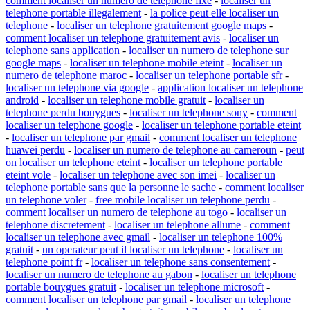
comment localiser un numero de telephone fixe
-
localiser un
telephone portable illegalement
-
la police peut elle localiser un
telephone
-
localiser un telephone gratuitement google maps
-
comment localiser un telephone gratuitement avis
-
localiser un
telephone sans application
-
localiser un numero de telephone sur
google maps
-
localiser un telephone mobile eteint
-
localiser un
numero de telephone maroc
-
localiser un telephone portable sfr
-
localiser un telephone via google
-
application localiser un telephone
android
-
localiser un telephone mobile gratuit
-
localiser un
telephone perdu bouygues
-
localiser un telephone sony
-
comment
localiser un telephone google
-
localiser un telephone portable eteint
-
localiser un telephone par gmail
-
comment localiser un telephone
huawei perdu
-
localiser un numero de telephone au cameroun
-
peut
on localiser un telephone eteint
-
localiser un telephone portable
eteint vole
-
localiser un telephone avec son imei
-
localiser un
telephone portable sans que la personne le sache
-
comment localiser
un telephone voler
-
free mobile localiser un telephone perdu
-
comment localiser un numero de telephone au togo
-
localiser un
telephone discretement
-
localiser un telephone allume
-
comment
localiser un telephone avec gmail
-
localiser un telephone 100%
gratuit
-
un operateur peut il localiser un telephone
-
localiser un
telephone point fr
-
localiser un telephone sans consentement
-
localiser un numero de telephone au gabon
-
localiser un telephone
portable bouygues gratuit
-
localiser un telephone microsoft
-
comment localiser un telephone par gmail
-
localiser un telephone