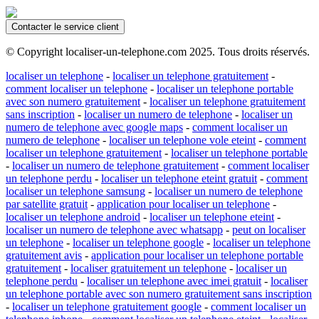
Contacter le service client
© Copyright localiser-un-telephone.com 2025. Tous droits réservés.
localiser un telephone
-
localiser un telephone gratuitement
-
comment localiser un telephone
-
localiser un telephone portable
avec son numero gratuitement
-
localiser un telephone gratuitement
sans inscription
-
localiser un numero de telephone
-
localiser un
numero de telephone avec google maps
-
comment localiser un
numero de telephone
-
localiser un telephone vole eteint
-
comment
localiser un telephone gratuitement
-
localiser un telephone portable
-
localiser un numero de telephone gratuitement
-
comment localiser
un telephone perdu
-
localiser un telephone eteint gratuit
-
comment
localiser un telephone samsung
-
localiser un numero de telephone
par satellite gratuit
-
application pour localiser un telephone
-
localiser un telephone android
-
localiser un telephone eteint
-
localiser un numero de telephone avec whatsapp
-
peut on localiser
un telephone
-
localiser un telephone google
-
localiser un telephone
gratuitement avis
-
application pour localiser un telephone portable
gratuitement
-
localiser gratuitement un telephone
-
localiser un
telephone perdu
-
localiser un telephone avec imei gratuit
-
localiser
un telephone portable avec son numero gratuitement sans inscription
-
localiser un telephone gratuitement google
-
comment localiser un