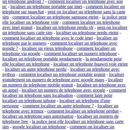
un telephone android ?
-
comment localiser un telephone avec son
pc
-
localiser un telephone portable par imei
-
comment localiser un
telephone sur snapchat
-
peut on localiser un telephone sans la carte
sim
-
comment localiser un telephone samsung eteint
-
la police peut
elle localiser un telephone vole
-
comment localiser un telephone
avec imei gratuit
-
localiser un telephone perdu sfr
-
peut-on localiser
un telephone sans carte sim
-
localiser un telephone perdu eteint
-
comment localiser un telephone avec le code imei
-
localiser un
telephone par le numero
-
comment localiser un telephone avec
google ?
-
localiser un vieux telephone
-
comment localiser un
telephone via google
-
comment localiser un numero telephone
-
localiser un telephone portable gendarmerie
-
la gendarmerie peut
elle localiser un telephone
-
localiser un telephone huawei vole eteint
-
localiser un autre telephone perdu
-
localiser un telephone avec
python
-
comment localiser un telephone portable gratuit
-
localiser
gratuitement un numero de telephone avec google maps
-
localiser
un numero de telephone mobile gratuit
-
localiser un telephone avec
un appel
-
localiser un numero de telephone avec google
-
comment
localiser un telephone sans localisation
-
comment faire pour
localiser un telephone iphone
-
localiser un telephone d'une
personne
-
comment localiser un autre telephone ?
-
localiser un
telephone avec termux
-
comment localiser un telephone perdue
-
localiser un telephone sans autorisation
-
localiser un numero de
telephone free
-
la police peut elle localiser un telephone sans carte
sim
-
google localiser un telephone
-
comment on localiser un