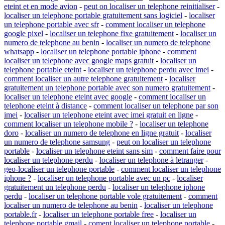
eteint et en mode avion
-
peut on localiser un telephone reinitialiser
-
localiser un telephone portable gratuitement sans logiciel
-
localiser
un telephone portable avec sfr
-
comment localiser un telephone
google pixel
-
localiser un telephone fixe gratuitement
-
localiser un
numero de telephone au benin
-
localiser un numero de telephone
whatsapp
-
localiser un telephone portable iphone
-
comment
localiser un telephone avec google maps gratuit
-
localiser un
telephone portable eteint
-
localiser un telephone perdu avec imei
-
comment localiser un autre telephone gratuitement
-
localiser
gratuitement un telephone portable avec son numero gratuitement
-
localiser un telephone eteint avec google
-
comment localiser un
telephone eteint à distance
-
comment localiser un telephone par son
imei
-
localiser un telephone eteint avec imei gratuit en ligne
-
comment localiser un telephone mobile ?
-
localiser un telephone
doro
-
localiser un numero de telephone en ligne gratuit
-
localiser
un numero de telephone samsung
-
peut on localiser un telephone
portable
-
localiser un telephone eteint sans sim
-
comment faire pour
localiser un telephone perdu
-
localiser un telephone à letranger
-
geo-localiser un telephone portable
-
comment localiser un telephone
iphone ?
-
localiser un telephone portable avec un pc
-
localiser
gratuitement un telephone perdu
-
localiser un telephone iphone
perdu
-
localiser un telephone portable vole gratuitement
-
comment
localiser un numero de telephone au benin
-
localiser un telephone
portable.fr
-
localiser un telephone portable free
-
localiser un
telephone portable gmail
-
coment localiser un telephone portable
-