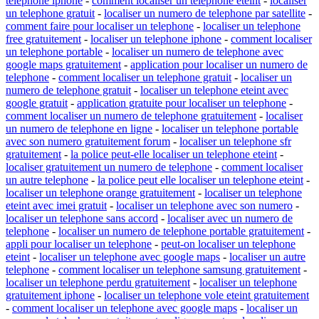
telephone iphone
-
comment localiser un telephone eteint
-
localiser
un telephone gratuit
-
localiser un numero de telephone par satellite
-
comment faire pour localiser un telephone
-
localiser un telephone
free gratuitement
-
localiser un telephone iphone
-
comment localiser
un telephone portable
-
localiser un numero de telephone avec
google maps gratuitement
-
application pour localiser un numero de
telephone
-
comment localiser un telephone gratuit
-
localiser un
numero de telephone gratuit
-
localiser un telephone eteint avec
google gratuit
-
application gratuite pour localiser un telephone
-
comment localiser un numero de telephone gratuitement
-
localiser
un numero de telephone en ligne
-
localiser un telephone portable
avec son numero gratuitement forum
-
localiser un telephone sfr
gratuitement
-
la police peut-elle localiser un telephone eteint
-
localiser gratuitement un numero de telephone
-
comment localiser
un autre telephone
-
la police peut elle localiser un telephone eteint
-
localiser un telephone orange gratuitement
-
localiser un telephone
eteint avec imei gratuit
-
localiser un telephone avec son numero
-
localiser un telephone sans accord
-
localiser avec un numero de
telephone
-
localiser un numero de telephone portable gratuitement
-
appli pour localiser un telephone
-
peut-on localiser un telephone
eteint
-
localiser un telephone avec google maps
-
localiser un autre
telephone
-
comment localiser un telephone samsung gratuitement
-
localiser un telephone perdu gratuitement
-
localiser un telephone
gratuitement iphone
-
localiser un telephone vole eteint gratuitement
-
comment localiser un telephone avec google maps
-
localiser un