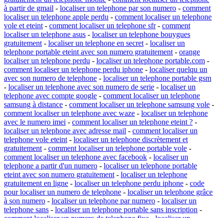
à partir de gmail
-
localiser un telephone par son numero
-
comment
localiser un telephone apple perdu
-
comment localiser un telephone
vole et eteint
-
comment localiser un telephone sfr
-
comment
localiser un telephone asus
-
localiser un telephone bouygues
gratuitement
-
localiser un telephone en secret
-
localiser un
telephone portable eteint avec son numero gratuitement
-
orange
localiser un telephone perdu
-
localiser un telephone portable.com
-
comment localiser un telephone perdu iphone
-
localiser quelqu un
avec son numero de telephone
-
localiser un telephone portable gsm
-
localiser un telephone avec son numero de serie
-
localiser un
telephone avec compte google
-
comment localiser un telephone
samsung à distance
-
comment localiser un telephone samsung vole
-
comment localiser un telephone avec waze
-
localiser un telephone
avec le numero imei
-
comment localiser un telephone eteint ?
-
localiser un telephone avec adresse mail
-
comment localiser un
telephone vole eteint
-
localiser un telephone discrètement et
gratuitement
-
comment localiser un telephone portable vole
-
comment localiser un telephone avec facebook
-
localiser un
telephone a partir d'un numero
-
localiser un telephone portable
eteint avec son numero gratuitement
-
localiser un telephone
gratuitement en ligne
-
localiser un telephone perdu iphone
-
code
pour localiser un numero de telephone
-
localiser un telephone grâce
à son numero
-
localiser un telephone par numero
-
localiser un
telephone sans
-
localiser un telephone portable sans inscription
-