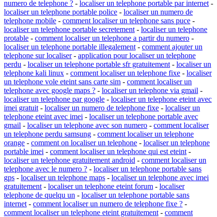
numero de telephone ?
-
localiser un telephone portable par internet
-
localiser un telephone portable police
-
localiser un numero de
telephone mobile
-
comment localiser un telephone sans puce
-
localiser un telephone portable secretement
-
localiser un telephone
protable
-
comment localiser un telephone a partir du numero
-
localiser un telephone portable illegalement
-
comment ajouter un
telephone sur localiser
-
application pour localiser un telephone
perdu
-
localiser un telephone portable sfr gratuitement
-
localiser un
telephone kali linux
-
comment localiser un telephone fixe
-
localiser
un telephone vole eteint sans carte sim
-
comment localiser un
telephone avec google maps ?
-
localiser un telephone via gmail
-
localiser un telephone par google
-
localiser un telephone eteint avec
imei gratuit
-
localiser un numero de telephone fixe
-
localiser un
telephone eteint avec imei
-
localiser un telephone portable avec
gmail
-
localiser un telephone avec son numero
-
comment localiser
un telephone perdu samsung
-
comment localiser un telephone
orange
-
comment on localiser un telephone
-
localiser un telephone
portable imei
-
comment localiser un telephone qui est eteint
-
localiser un telephone gratuitement android
-
comment localiser un
telephone avec le numero ?
-
localiser un telephone portable sans
gps
-
localiser un telephone maps
-
localiser un telephone avec imei
gratuitement
-
localiser un telephone eteint forum
-
localiser
telephone de quelqu un
-
localiser un telephone portable sans
internet
-
comment localiser un numero de telephone fixe ?
-
comment localiser un telephone eteint gratuitement
-
comment