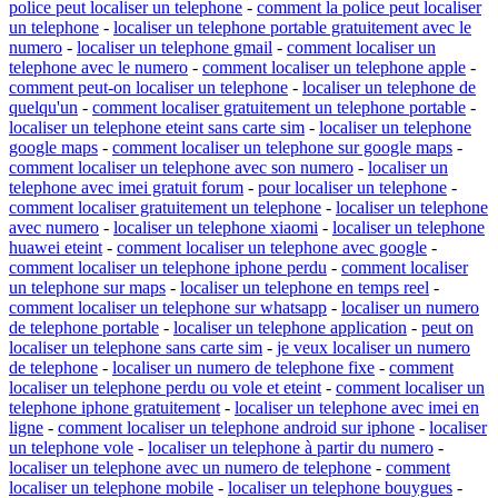
police peut localiser un telephone
-
comment la police peut localiser
un telephone
-
localiser un telephone portable gratuitement avec le
numero
-
localiser un telephone gmail
-
comment localiser un
telephone avec le numero
-
comment localiser un telephone apple
-
comment peut-on localiser un telephone
-
localiser un telephone de
quelqu'un
-
comment localiser gratuitement un telephone portable
-
localiser un telephone eteint sans carte sim
-
localiser un telephone
google maps
-
comment localiser un telephone sur google maps
-
comment localiser un telephone avec son numero
-
localiser un
telephone avec imei gratuit forum
-
pour localiser un telephone
-
comment localiser gratuitement un telephone
-
localiser un telephone
avec numero
-
localiser un telephone xiaomi
-
localiser un telephone
huawei eteint
-
comment localiser un telephone avec google
-
comment localiser un telephone iphone perdu
-
comment localiser
un telephone sur maps
-
localiser un telephone en temps reel
-
comment localiser un telephone sur whatsapp
-
localiser un numero
de telephone portable
-
localiser un telephone application
-
peut on
localiser un telephone sans carte sim
-
je veux localiser un numero
de telephone
-
localiser un numero de telephone fixe
-
comment
localiser un telephone perdu ou vole et eteint
-
comment localiser un
telephone iphone gratuitement
-
localiser un telephone avec imei en
ligne
-
comment localiser un telephone android sur iphone
-
localiser
un telephone vole
-
localiser un telephone à partir du numero
-
localiser un telephone avec un numero de telephone
-
comment
localiser un telephone mobile
-
localiser un telephone bouygues
-