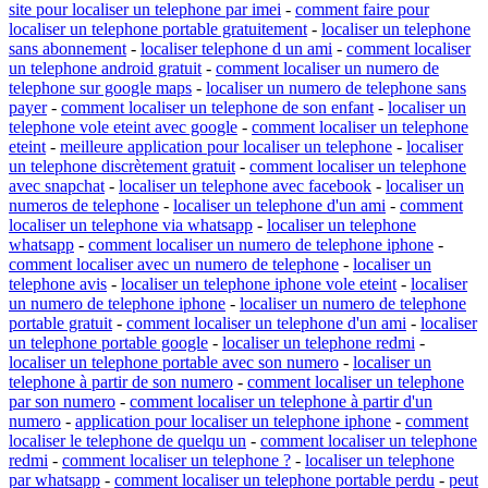
site pour localiser un telephone par imei
-
comment faire pour
localiser un telephone portable gratuitement
-
localiser un telephone
sans abonnement
-
localiser telephone d un ami
-
comment localiser
un telephone android gratuit
-
comment localiser un numero de
telephone sur google maps
-
localiser un numero de telephone sans
payer
-
comment localiser un telephone de son enfant
-
localiser un
telephone vole eteint avec google
-
comment localiser un telephone
eteint
-
meilleure application pour localiser un telephone
-
localiser
un telephone discrètement gratuit
-
comment localiser un telephone
avec snapchat
-
localiser un telephone avec facebook
-
localiser un
numeros de telephone
-
localiser un telephone d'un ami
-
comment
localiser un telephone via whatsapp
-
localiser un telephone
whatsapp
-
comment localiser un numero de telephone iphone
-
comment localiser avec un numero de telephone
-
localiser un
telephone avis
-
localiser un telephone iphone vole eteint
-
localiser
un numero de telephone iphone
-
localiser un numero de telephone
portable gratuit
-
comment localiser un telephone d'un ami
-
localiser
un telephone portable google
-
localiser un telephone redmi
-
localiser un telephone portable avec son numero
-
localiser un
telephone à partir de son numero
-
comment localiser un telephone
par son numero
-
comment localiser un telephone à partir d'un
numero
-
application pour localiser un telephone iphone
-
comment
localiser le telephone de quelqu un
-
comment localiser un telephone
redmi
-
comment localiser un telephone ?
-
localiser un telephone
par whatsapp
-
comment localiser un telephone portable perdu
-
peut