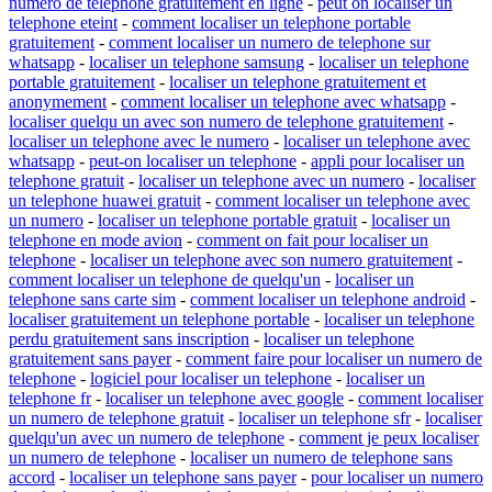
numero de telephone gratuitement en ligne
-
peut on localiser un
telephone eteint
-
comment localiser un telephone portable
gratuitement
-
comment localiser un numero de telephone sur
whatsapp
-
localiser un telephone samsung
-
localiser un telephone
portable gratuitement
-
localiser un telephone gratuitement et
anonymement
-
comment localiser un telephone avec whatsapp
-
localiser quelqu un avec son numero de telephone gratuitement
-
localiser un telephone avec le numero
-
localiser un telephone avec
whatsapp
-
peut-on localiser un telephone
-
appli pour localiser un
telephone gratuit
-
localiser un telephone avec un numero
-
localiser
un telephone huawei gratuit
-
comment localiser un telephone avec
un numero
-
localiser un telephone portable gratuit
-
localiser un
telephone en mode avion
-
comment on fait pour localiser un
telephone
-
localiser un telephone avec son numero gratuitement
-
comment localiser un telephone de quelqu'un
-
localiser un
telephone sans carte sim
-
comment localiser un telephone android
-
localiser gratuitement un telephone portable
-
localiser un telephone
perdu gratuitement sans inscription
-
localiser un telephone
gratuitement sans payer
-
comment faire pour localiser un numero de
telephone
-
logiciel pour localiser un telephone
-
localiser un
telephone fr
-
localiser un telephone avec google
-
comment localiser
un numero de telephone gratuit
-
localiser un telephone sfr
-
localiser
quelqu'un avec un numero de telephone
-
comment je peux localiser
un numero de telephone
-
localiser un numero de telephone sans
accord
-
localiser un telephone sans payer
-
pour localiser un numero