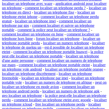
localiser un telephone avec waze
-
application android pour localiser
un telephone
-
comment localiser un telephone perdu ?
-
localiser un
telephone en direct
-
localiser un telephone fixe
-
localiser un
telephone eteint iphone
-
comment localiser un telephone perdu
gratuit
-
localiser un telephone imei
-
comment localiser un
telephone par gps
-
comment localiser et suivre un telephone
portable
-
comment la police peut localiser un telephone ?
-
comment localiser un telephone en ligne
-
comment localiser un
telephone hors ligne
-
forum localiser un telephone
-
localiser un
telephone portable perdu
-
localiser un numero telephone
-
localiser
le telephone de quelqu un
-
est-il possible de localiser un telephone
eteint
-
comment localiser un telephone portable huawei
-
la police
peut elle localiser un telephone portable
-
localiser un telephone
d'une autre personne
-
comment localiser un numero de telephone
sur maps
-
comment localiser un telephone portable eteint
-
localiser
un telephone vole android
-
localiser un telephone portable orange
-
localiser un telephone discrètement
-
localiser un telephone
freemobile
-
localiser un telephone par imei
-
localiser un telephone
portable vole
-
localiser un numero de telephone en afrique
-
peut on
localiser un telephone en mode avion
-
comment localiser un
telephone android perdu
-
localiser un numero de telephone apk
-
geo localiser un telephone
-
la police peut-elle localiser un telephone
perdu
-
comment localiser un telephone eteint avec google
-
localiser
un telephone icloud
-
free localiser un telephone perdu
-
localiser
gratuitement un telephone mobile
-
comment localiser un telephone