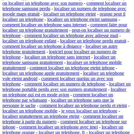
on localiser un telephone avec son numero
-
comment localiser un
telephone samsung perdu
-
localiser un numero de telephone avec
google maps gratuit
-
localiser un telephone eteint
-
orange peut il
localiser un telephone
-
localiser un telephone eteint samsung
-
comment localiser un telephone sans internet
-
comment faire pour
localiser un telephone gratuitement
-
peut-on localiser un numero de
telephone
-
comment localiser un telephone avec adresse mail
-
localiser un telephone enfant
-
localiser un telephone perdu gratuit
-
comment localiser un telephone à distance
-
localiser un autre
telephone gratuitement
-
logiciel pour localiser un numero de
telephone
-
localiser un telephone sans internet
-
localiser un
telephone samsung gratuitement
-
localiser un telephone mobile
gratuitement
-
comment localiser un telephone eteint iphone
-
localiser un telephone apple gratuitement
-
localiser un telephone
vole eteint android
-
comment localiser quelqu un avec son
telephone
-
comment localiser un numero de telephone
-
localiser un
telephone portable perdu avec son numero gratuitement
-
localiser
un telephone qui est en mode avion
-
comment localiser un
telephone par whatsapp
-
localiser un telephone sans que la
personne le sache
-
comment localiser un telephone perdu et eteint
-
localiser un telephone mobile
-
je veux localiser un telephone
-
localiser gratuitement un telephone eteint
-
comment localiser un
telephone à partir du numero
-
comment localiser un telephone sur
iphone
-
comment localiser un telephone avec imei
-
localiser un
telephone orange
-
localiser un telephone. fr
-
localiser un telephone