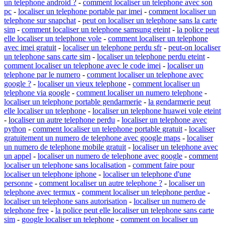
un telephone android ?
-
comment localiser un telephone avec son
pc
-
localiser un telephone portable par imei
-
comment localiser un
telephone sur snapchat
-
peut on localiser un telephone sans la carte
sim
-
comment localiser un telephone samsung eteint
-
la police peut
elle localiser un telephone vole
-
comment localiser un telephone
avec imei gratuit
-
localiser un telephone perdu sfr
-
peut-on localiser
un telephone sans carte sim
-
localiser un telephone perdu eteint
-
comment localiser un telephone avec le code imei
-
localiser un
telephone par le numero
-
comment localiser un telephone avec
google ?
-
localiser un vieux telephone
-
comment localiser un
telephone via google
-
comment localiser un numero telephone
-
localiser un telephone portable gendarmerie
-
la gendarmerie peut
elle localiser un telephone
-
localiser un telephone huawei vole eteint
-
localiser un autre telephone perdu
-
localiser un telephone avec
python
-
comment localiser un telephone portable gratuit
-
localiser
gratuitement un numero de telephone avec google maps
-
localiser
un numero de telephone mobile gratuit
-
localiser un telephone avec
un appel
-
localiser un numero de telephone avec google
-
comment
localiser un telephone sans localisation
-
comment faire pour
localiser un telephone iphone
-
localiser un telephone d'une
personne
-
comment localiser un autre telephone ?
-
localiser un
telephone avec termux
-
comment localiser un telephone perdue
-
localiser un telephone sans autorisation
-
localiser un numero de
telephone free
-
la police peut elle localiser un telephone sans carte
sim
-
google localiser un telephone
-
comment on localiser un