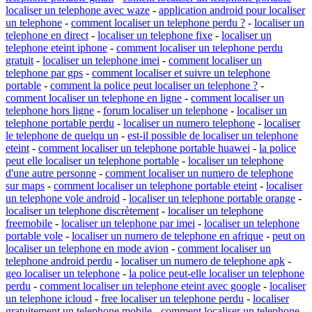
localiser un telephone avec waze
-
application android pour localiser
un telephone
-
comment localiser un telephone perdu ?
-
localiser un
telephone en direct
-
localiser un telephone fixe
-
localiser un
telephone eteint iphone
-
comment localiser un telephone perdu
gratuit
-
localiser un telephone imei
-
comment localiser un
telephone par gps
-
comment localiser et suivre un telephone
portable
-
comment la police peut localiser un telephone ?
-
comment localiser un telephone en ligne
-
comment localiser un
telephone hors ligne
-
forum localiser un telephone
-
localiser un
telephone portable perdu
-
localiser un numero telephone
-
localiser
le telephone de quelqu un
-
est-il possible de localiser un telephone
eteint
-
comment localiser un telephone portable huawei
-
la police
peut elle localiser un telephone portable
-
localiser un telephone
d'une autre personne
-
comment localiser un numero de telephone
sur maps
-
comment localiser un telephone portable eteint
-
localiser
un telephone vole android
-
localiser un telephone portable orange
-
localiser un telephone discrètement
-
localiser un telephone
freemobile
-
localiser un telephone par imei
-
localiser un telephone
portable vole
-
localiser un numero de telephone en afrique
-
peut on
localiser un telephone en mode avion
-
comment localiser un
telephone android perdu
-
localiser un numero de telephone apk
-
geo localiser un telephone
-
la police peut-elle localiser un telephone
perdu
-
comment localiser un telephone eteint avec google
-
localiser
un telephone icloud
-
free localiser un telephone perdu
-
localiser
gratuitement un telephone mobile
-
comment localiser un telephone