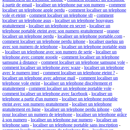
à partir de gmail
-
localiser un telephone par son numero
-
comment
localiser un telephone apple perdu
-
comment localiser un telephone
vole et eteint
-
comment localiser un telephone sfr
-
comment
localiser un telephone asus
-
localiser un telephone bouygues
gratuitement
-
localiser un telephone en secret
-
localiser un
telephone portable eteint avec son numero gratuitement
-
orange
localiser un telephone perdu
-
localiser un telephone portable.com
-
comment localiser un telephone perdu iphone
-
localiser quelqu un
avec son numero de telephone
-
localiser un telephone portable gsm
-
localiser un telephone avec son numero de serie
-
localiser un
telephone avec compte google
-
comment localiser un telephone
samsung à distance
-
comment localiser un telephone samsung vole
-
comment localiser un telephone avec waze
-
localiser un telephone
avec le numero imei
-
comment localiser un telephone eteint ?
-
localiser un telephone avec adresse mail
-
comment localiser un
telephone vole eteint
-
localiser un telephone discrètement et
gratuitement
-
comment localiser un telephone portable vole
-
comment localiser un telephone avec facebook
-
localiser un
telephone a partir d'un numero
-
localiser un telephone portable
eteint avec son numero gratuitement
-
localiser un telephone
gratuitement en ligne
-
localiser un telephone perdu iphone
-
code
pour localiser un numero de telephone
-
localiser un telephone grâce
à son numero
-
localiser un telephone par numero
-
localiser un
telephone sans
-
localiser un telephone portable sans inscription
-