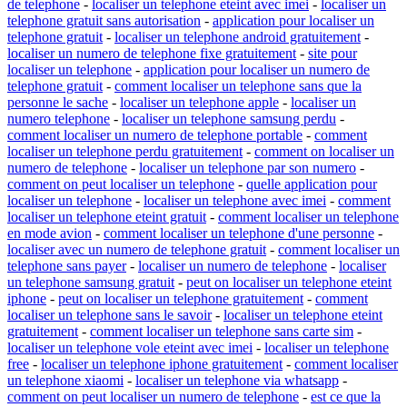
de telephone
-
localiser un telephone eteint avec imei
-
localiser un
telephone gratuit sans autorisation
-
application pour localiser un
telephone gratuit
-
localiser un telephone android gratuitement
-
localiser un numero de telephone fixe gratuitement
-
site pour
localiser un telephone
-
application pour localiser un numero de
telephone gratuit
-
comment localiser un telephone sans que la
personne le sache
-
localiser un telephone apple
-
localiser un
numero telephone
-
localiser un telephone samsung perdu
-
comment localiser un numero de telephone portable
-
comment
localiser un telephone perdu gratuitement
-
comment on localiser un
numero de telephone
-
localiser un telephone par son numero
-
comment on peut localiser un telephone
-
quelle application pour
localiser un telephone
-
localiser un telephone avec imei
-
comment
localiser un telephone eteint gratuit
-
comment localiser un telephone
en mode avion
-
comment localiser un telephone d'une personne
-
localiser avec un numero de telephone gratuit
-
comment localiser un
telephone sans payer
-
localiser un numero de telephone
-
localiser
un telephone samsung gratuit
-
peut on localiser un telephone eteint
iphone
-
peut on localiser un telephone gratuitement
-
comment
localiser un telephone sans le savoir
-
localiser un telephone eteint
gratuitement
-
comment localiser un telephone sans carte sim
-
localiser un telephone vole eteint avec imei
-
localiser un telephone
free
-
localiser un telephone iphone gratuitement
-
comment localiser
un telephone xiaomi
-
localiser un telephone via whatsapp
-
comment on peut localiser un numero de telephone
-
est ce que la