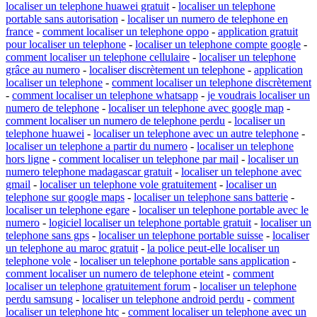
localiser un telephone huawei gratuit
-
localiser un telephone
portable sans autorisation
-
localiser un numero de telephone en
france
-
comment localiser un telephone oppo
-
application gratuit
pour localiser un telephone
-
localiser un telephone compte google
-
comment localiser un telephone cellulaire
-
localiser un telephone
grâce au numero
-
localiser discrètement un telephone
-
application
localiser un telephone
-
comment localiser un telephone discrètement
-
comment localiser un telephone whatsapp
-
je voudrais localiser un
numero de telephone
-
localiser un telephone avec google map
-
comment localiser un numero de telephone perdu
-
localiser un
telephone huawei
-
localiser un telephone avec un autre telephone
-
localiser un telephone a partir du numero
-
localiser un telephone
hors ligne
-
comment localiser un telephone par mail
-
localiser un
numero telephone madagascar gratuit
-
localiser un telephone avec
gmail
-
localiser un telephone vole gratuitement
-
localiser un
telephone sur google maps
-
localiser un telephone sans batterie
-
localiser un telephone egare
-
localiser un telephone portable avec le
numero
-
logiciel localiser un telephone portable gratuit
-
localiser un
telephone sans gps
-
localiser un telephone portable suisse
-
localiser
un telephone au maroc gratuit
-
la police peut-elle localiser un
telephone vole
-
localiser un telephone portable sans application
-
comment localiser un numero de telephone eteint
-
comment
localiser un telephone gratuitement forum
-
localiser un telephone
perdu samsung
-
localiser un telephone android perdu
-
comment
localiser un telephone htc
-
comment localiser un telephone avec un