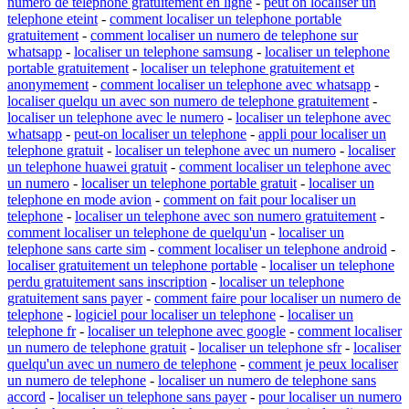
numero de telephone gratuitement en ligne
-
peut on localiser un
telephone eteint
-
comment localiser un telephone portable
gratuitement
-
comment localiser un numero de telephone sur
whatsapp
-
localiser un telephone samsung
-
localiser un telephone
portable gratuitement
-
localiser un telephone gratuitement et
anonymement
-
comment localiser un telephone avec whatsapp
-
localiser quelqu un avec son numero de telephone gratuitement
-
localiser un telephone avec le numero
-
localiser un telephone avec
whatsapp
-
peut-on localiser un telephone
-
appli pour localiser un
telephone gratuit
-
localiser un telephone avec un numero
-
localiser
un telephone huawei gratuit
-
comment localiser un telephone avec
un numero
-
localiser un telephone portable gratuit
-
localiser un
telephone en mode avion
-
comment on fait pour localiser un
telephone
-
localiser un telephone avec son numero gratuitement
-
comment localiser un telephone de quelqu'un
-
localiser un
telephone sans carte sim
-
comment localiser un telephone android
-
localiser gratuitement un telephone portable
-
localiser un telephone
perdu gratuitement sans inscription
-
localiser un telephone
gratuitement sans payer
-
comment faire pour localiser un numero de
telephone
-
logiciel pour localiser un telephone
-
localiser un
telephone fr
-
localiser un telephone avec google
-
comment localiser
un numero de telephone gratuit
-
localiser un telephone sfr
-
localiser
quelqu'un avec un numero de telephone
-
comment je peux localiser
un numero de telephone
-
localiser un numero de telephone sans
accord
-
localiser un telephone sans payer
-
pour localiser un numero