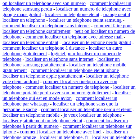
on localiser un telephone avec son numero
-
comment localiser un
telephone samsung perdu
-
localiser un numero de telephone avec
google maps gratuit
-
localiser un telephone eteint
-
orange peut il
localiser un telephone
-
localiser un telephone eteint samsung
-
comment localiser un telephone sans internet
-
comment faire pour
localiser un telephone gratuitement
-
peut-on localiser un numero de
telephone
-
comment localiser un telephone avec adresse mail
-
localiser un telephone enfant
-
localiser un telephone perdu gratuit
-
comment localiser un telephone à distance
-
localiser un autre
telephone gratuitement
-
logiciel pour localiser un numero de
telephone
-
localiser un telephone sans internet
-
localiser un
telephone samsung gratuitement
-
localiser un telephone mobile
gratuitement
-
comment localiser un telephone eteint iphone
-
localiser un telephone apple gratuitement
-
localiser un telephone
vole eteint android
-
comment localiser quelqu un avec son
telephone
-
comment localiser un numero de telephone
-
localiser un
telephone portable perdu avec son numero gratuitement
-
localiser
un telephone qui est en mode avion
-
comment localiser un
telephone par whatsapp
-
localiser un telephone sans que la
personne le sache
-
comment localiser un telephone perdu et eteint
-
localiser un telephone mobile
-
je veux localiser un telephone
-
localiser gratuitement un telephone eteint
-
comment localiser un
telephone à partir du numero
-
comment localiser un telephone sur
iphone
-
comment localiser un telephone avec imei
-
localiser un
telephone orange
-
localiser un telephone. fr
-
localiser un telephone