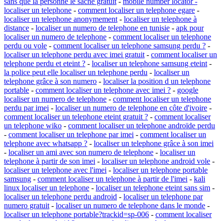
sans que la personne le sache gratuit
-
mobile number locator -
localiser un telephone
-
comment localiser un telephone egare
-
localiser un telephone anonymement
-
localiser un telephone à
distance
-
localiser un numero de telephone en tunisie
-
apk pour
localiser un numero de telephone
-
comment localiser un telephone
perdu ou vole
-
comment localiser un telephone samsung perdu ?
-
localiser un telephone perdu avec imei gratuit
-
comment localiser un
telephone perdu et eteint ?
-
localiser un telephone samsung eteint
-
la police peut elle localiser un telephone perdu
-
localiser un
telephone grâce à son numero
-
localiser la position d un telephone
portable
-
comment localiser un telephone avec imei ?
-
google
localiser un numero de telephone
-
comment localiser un telephone
perdu par imei
-
localiser un numero de telephone en côte d'ivoire
-
comment localiser un telephone eteint gratuit ?
-
comment localiser
un telephone wiko
-
comment localiser un telephone androïde perdu
-
comment localiser un telephone par imei
-
comment localiser un
telephone avec whatsapp ?
-
localiser un telephone grâce à son imei
-
localiser un ami avec son numero de telephone
-
localiser un
telephone à partir de son imei
-
localiser un telephone android vole
-
localiser un telephone avec l'imei
-
localiser un telephone portable
samsung
-
comment localiser un telephone à partir de l'imei
-
kali
linux localiser un telephone
-
localiser un telephone eteint sans sim
-
localiser un telephone perdu android
-
localiser un telephone par
numero gratuit
-
localiser un numero de telephone dans le monde
-
localiser un telephone portable?trackid=sp-006
-
comment localiser