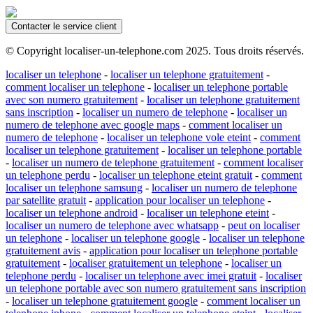
Contacter le service client
© Copyright localiser-un-telephone.com 2025. Tous droits réservés.
localiser un telephone
-
localiser un telephone gratuitement
-
comment localiser un telephone
-
localiser un telephone portable
avec son numero gratuitement
-
localiser un telephone gratuitement
sans inscription
-
localiser un numero de telephone
-
localiser un
numero de telephone avec google maps
-
comment localiser un
numero de telephone
-
localiser un telephone vole eteint
-
comment
localiser un telephone gratuitement
-
localiser un telephone portable
-
localiser un numero de telephone gratuitement
-
comment localiser
un telephone perdu
-
localiser un telephone eteint gratuit
-
comment
localiser un telephone samsung
-
localiser un numero de telephone
par satellite gratuit
-
application pour localiser un telephone
-
localiser un telephone android
-
localiser un telephone eteint
-
localiser un numero de telephone avec whatsapp
-
peut on localiser
un telephone
-
localiser un telephone google
-
localiser un telephone
gratuitement avis
-
application pour localiser un telephone portable
gratuitement
-
localiser gratuitement un telephone
-
localiser un
telephone perdu
-
localiser un telephone avec imei gratuit
-
localiser
un telephone portable avec son numero gratuitement sans inscription
-
localiser un telephone gratuitement google
-
comment localiser un