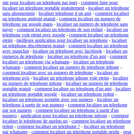
site pour localiser un telephone par imei
-
comment faire pour
localiser un telephone portable gratuitement
-
localiser un telephone
sans abonnement
-
localiser telephone d un ami
-
comment localiser
un telephone android gratuit
-
comment localiser un numero de
telephone sur google maps
-
localiser un numero de telephone sans
payer
-
comment localiser un telephone de son enfant
-
localiser un
telephone vole eteint avec google
-
comment localiser un telephone
eteint
-
meilleure application pour localiser un telephone
-
localiser
un telephone discrètement gratuit
-
comment localiser un telephone
avec snapchat
-
localiser un telephone avec facebook
-
localiser un
numeros de telephone
-
localiser un telephone d'un ami
-
comment
localiser un telephone via whatsapp
-
localiser un telephone
whatsapp
-
comment localiser un numero de telephone iphone
-
comment localiser avec un numero de telephone
-
localiser un
telephone avis
-
localiser un telephone iphone vole eteint
-
localiser
un numero de telephone iphone
-
localiser un numero de telephone
portable gratuit
-
comment localiser un telephone d'un ami
-
localiser
un telephone portable google
-
localiser un telephone redmi
-
localiser un telephone portable avec son numero
-
localiser un
telephone à partir de son numero
-
comment localiser un telephone
par son numero
-
comment localiser un telephone à partir d'un
numero
-
application pour localiser un telephone iphone
-
comment
localiser le telephone de quelqu un
-
comment localiser un telephone
redmi
-
comment localiser un telephone ?
-
localiser un telephone
par whatsapp
-
comment localiser un telephone portable perdu
-
peut