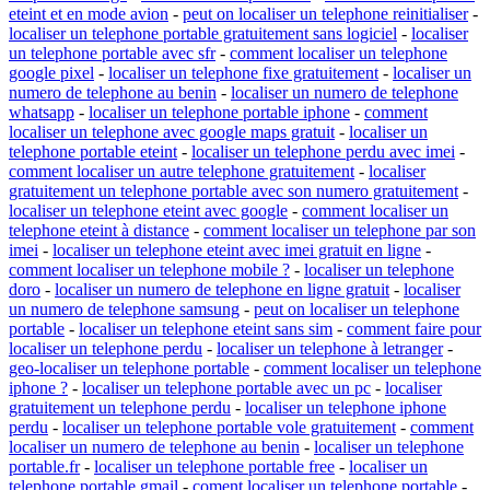
eteint et en mode avion
-
peut on localiser un telephone reinitialiser
-
localiser un telephone portable gratuitement sans logiciel
-
localiser
un telephone portable avec sfr
-
comment localiser un telephone
google pixel
-
localiser un telephone fixe gratuitement
-
localiser un
numero de telephone au benin
-
localiser un numero de telephone
whatsapp
-
localiser un telephone portable iphone
-
comment
localiser un telephone avec google maps gratuit
-
localiser un
telephone portable eteint
-
localiser un telephone perdu avec imei
-
comment localiser un autre telephone gratuitement
-
localiser
gratuitement un telephone portable avec son numero gratuitement
-
localiser un telephone eteint avec google
-
comment localiser un
telephone eteint à distance
-
comment localiser un telephone par son
imei
-
localiser un telephone eteint avec imei gratuit en ligne
-
comment localiser un telephone mobile ?
-
localiser un telephone
doro
-
localiser un numero de telephone en ligne gratuit
-
localiser
un numero de telephone samsung
-
peut on localiser un telephone
portable
-
localiser un telephone eteint sans sim
-
comment faire pour
localiser un telephone perdu
-
localiser un telephone à letranger
-
geo-localiser un telephone portable
-
comment localiser un telephone
iphone ?
-
localiser un telephone portable avec un pc
-
localiser
gratuitement un telephone perdu
-
localiser un telephone iphone
perdu
-
localiser un telephone portable vole gratuitement
-
comment
localiser un numero de telephone au benin
-
localiser un telephone
portable.fr
-
localiser un telephone portable free
-
localiser un
telephone portable gmail
-
coment localiser un telephone portable
-