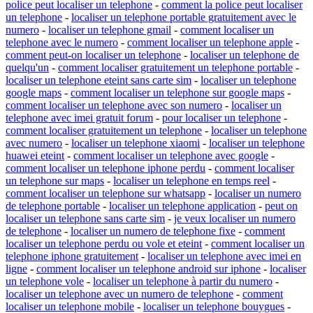
police peut localiser un telephone
-
comment la police peut localiser
un telephone
-
localiser un telephone portable gratuitement avec le
numero
-
localiser un telephone gmail
-
comment localiser un
telephone avec le numero
-
comment localiser un telephone apple
-
comment peut-on localiser un telephone
-
localiser un telephone de
quelqu'un
-
comment localiser gratuitement un telephone portable
-
localiser un telephone eteint sans carte sim
-
localiser un telephone
google maps
-
comment localiser un telephone sur google maps
-
comment localiser un telephone avec son numero
-
localiser un
telephone avec imei gratuit forum
-
pour localiser un telephone
-
comment localiser gratuitement un telephone
-
localiser un telephone
avec numero
-
localiser un telephone xiaomi
-
localiser un telephone
huawei eteint
-
comment localiser un telephone avec google
-
comment localiser un telephone iphone perdu
-
comment localiser
un telephone sur maps
-
localiser un telephone en temps reel
-
comment localiser un telephone sur whatsapp
-
localiser un numero
de telephone portable
-
localiser un telephone application
-
peut on
localiser un telephone sans carte sim
-
je veux localiser un numero
de telephone
-
localiser un numero de telephone fixe
-
comment
localiser un telephone perdu ou vole et eteint
-
comment localiser un
telephone iphone gratuitement
-
localiser un telephone avec imei en
ligne
-
comment localiser un telephone android sur iphone
-
localiser
un telephone vole
-
localiser un telephone à partir du numero
-
localiser un telephone avec un numero de telephone
-
comment
localiser un telephone mobile
-
localiser un telephone bouygues
-