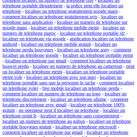
comment localiser un numero de telephone fixe
-
localiser un
telephone portable illegalement
-
la police peut elle localiser un
telephone
-
localiser un telephone gratuitement google maps
-
comment localiser un telephone gratuitement avis
-
localiser un
telephone sans application
-
localiser un numero de telephone sur
google maps
-
localiser un telephone mobile eteint
-
localiser un
numero de telephone maroc
-
localiser un telephone portable sfr
-
localiser un telephone via google
-
application localiser un telephone
android
-
localiser un telephone mobile gratuit
-
localiser un
telephone perdu bouygues
-
localiser un telephone sony
-
comment
localiser un telephone google
-
localiser un telephone portable eteint
-
localiser un telephone par gmail
-
comment localiser un telephone
huawei perdu
-
localiser un numero de telephone au cameroun
-
peut
on localiser un telephone eteint
-
localiser un telephone portable
eteint vole
-
localiser un telephone avec son imei
-
localiser un
telephone portable sans que la personne le sache
-
comment localiser
un telephone voler
-
free mobile localiser un telephone perdu
-
comment localiser un numero de telephone au togo
-
localiser un
telephone discretement
-
localiser un telephone allume
-
comment
localiser un telephone avec gmail
-
localiser un telephone 100%
gratuit
-
un operateur peut il localiser un telephone
-
localiser un
telephone point fr
-
localiser un telephone sans consentement
-
localiser un numero de telephone au gabon
-
localiser un telephone
portable bouygues gratuit
-
localiser un telephone microsoft
-
comment localiser un telephone par gmail
-
localiser un telephone