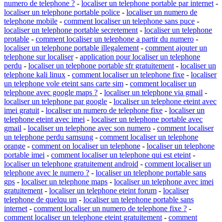
numero de telephone ?
-
localiser un telephone portable par internet
-
localiser un telephone portable police
-
localiser un numero de
telephone mobile
-
comment localiser un telephone sans puce
-
localiser un telephone portable secretement
-
localiser un telephone
protable
-
comment localiser un telephone a partir du numero
-
localiser un telephone portable illegalement
-
comment ajouter un
telephone sur localiser
-
application pour localiser un telephone
perdu
-
localiser un telephone portable sfr gratuitement
-
localiser un
telephone kali linux
-
comment localiser un telephone fixe
-
localiser
un telephone vole eteint sans carte sim
-
comment localiser un
telephone avec google maps ?
-
localiser un telephone via gmail
-
localiser un telephone par google
-
localiser un telephone eteint avec
imei gratuit
-
localiser un numero de telephone fixe
-
localiser un
telephone eteint avec imei
-
localiser un telephone portable avec
gmail
-
localiser un telephone avec son numero
-
comment localiser
un telephone perdu samsung
-
comment localiser un telephone
orange
-
comment on localiser un telephone
-
localiser un telephone
portable imei
-
comment localiser un telephone qui est eteint
-
localiser un telephone gratuitement android
-
comment localiser un
telephone avec le numero ?
-
localiser un telephone portable sans
gps
-
localiser un telephone maps
-
localiser un telephone avec imei
gratuitement
-
localiser un telephone eteint forum
-
localiser
telephone de quelqu un
-
localiser un telephone portable sans
internet
-
comment localiser un numero de telephone fixe ?
-
comment localiser un telephone eteint gratuitement
-
comment