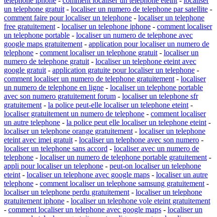
telephone iphone
-
comment localiser un telephone eteint
-
localiser
un telephone gratuit
-
localiser un numero de telephone par satellite
-
comment faire pour localiser un telephone
-
localiser un telephone
free gratuitement
-
localiser un telephone iphone
-
comment localiser
un telephone portable
-
localiser un numero de telephone avec
google maps gratuitement
-
application pour localiser un numero de
telephone
-
comment localiser un telephone gratuit
-
localiser un
numero de telephone gratuit
-
localiser un telephone eteint avec
google gratuit
-
application gratuite pour localiser un telephone
-
comment localiser un numero de telephone gratuitement
-
localiser
un numero de telephone en ligne
-
localiser un telephone portable
avec son numero gratuitement forum
-
localiser un telephone sfr
gratuitement
-
la police peut-elle localiser un telephone eteint
-
localiser gratuitement un numero de telephone
-
comment localiser
un autre telephone
-
la police peut elle localiser un telephone eteint
-
localiser un telephone orange gratuitement
-
localiser un telephone
eteint avec imei gratuit
-
localiser un telephone avec son numero
-
localiser un telephone sans accord
-
localiser avec un numero de
telephone
-
localiser un numero de telephone portable gratuitement
-
appli pour localiser un telephone
-
peut-on localiser un telephone
eteint
-
localiser un telephone avec google maps
-
localiser un autre
telephone
-
comment localiser un telephone samsung gratuitement
-
localiser un telephone perdu gratuitement
-
localiser un telephone
gratuitement iphone
-
localiser un telephone vole eteint gratuitement
-
comment localiser un telephone avec google maps
-
localiser un