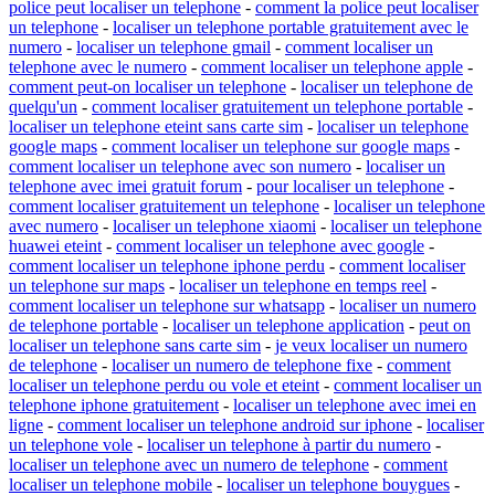
police peut localiser un telephone
-
comment la police peut localiser
un telephone
-
localiser un telephone portable gratuitement avec le
numero
-
localiser un telephone gmail
-
comment localiser un
telephone avec le numero
-
comment localiser un telephone apple
-
comment peut-on localiser un telephone
-
localiser un telephone de
quelqu'un
-
comment localiser gratuitement un telephone portable
-
localiser un telephone eteint sans carte sim
-
localiser un telephone
google maps
-
comment localiser un telephone sur google maps
-
comment localiser un telephone avec son numero
-
localiser un
telephone avec imei gratuit forum
-
pour localiser un telephone
-
comment localiser gratuitement un telephone
-
localiser un telephone
avec numero
-
localiser un telephone xiaomi
-
localiser un telephone
huawei eteint
-
comment localiser un telephone avec google
-
comment localiser un telephone iphone perdu
-
comment localiser
un telephone sur maps
-
localiser un telephone en temps reel
-
comment localiser un telephone sur whatsapp
-
localiser un numero
de telephone portable
-
localiser un telephone application
-
peut on
localiser un telephone sans carte sim
-
je veux localiser un numero
de telephone
-
localiser un numero de telephone fixe
-
comment
localiser un telephone perdu ou vole et eteint
-
comment localiser un
telephone iphone gratuitement
-
localiser un telephone avec imei en
ligne
-
comment localiser un telephone android sur iphone
-
localiser
un telephone vole
-
localiser un telephone à partir du numero
-
localiser un telephone avec un numero de telephone
-
comment
localiser un telephone mobile
-
localiser un telephone bouygues
-