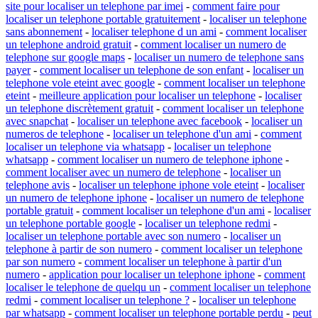
site pour localiser un telephone par imei
-
comment faire pour
localiser un telephone portable gratuitement
-
localiser un telephone
sans abonnement
-
localiser telephone d un ami
-
comment localiser
un telephone android gratuit
-
comment localiser un numero de
telephone sur google maps
-
localiser un numero de telephone sans
payer
-
comment localiser un telephone de son enfant
-
localiser un
telephone vole eteint avec google
-
comment localiser un telephone
eteint
-
meilleure application pour localiser un telephone
-
localiser
un telephone discrètement gratuit
-
comment localiser un telephone
avec snapchat
-
localiser un telephone avec facebook
-
localiser un
numeros de telephone
-
localiser un telephone d'un ami
-
comment
localiser un telephone via whatsapp
-
localiser un telephone
whatsapp
-
comment localiser un numero de telephone iphone
-
comment localiser avec un numero de telephone
-
localiser un
telephone avis
-
localiser un telephone iphone vole eteint
-
localiser
un numero de telephone iphone
-
localiser un numero de telephone
portable gratuit
-
comment localiser un telephone d'un ami
-
localiser
un telephone portable google
-
localiser un telephone redmi
-
localiser un telephone portable avec son numero
-
localiser un
telephone à partir de son numero
-
comment localiser un telephone
par son numero
-
comment localiser un telephone à partir d'un
numero
-
application pour localiser un telephone iphone
-
comment
localiser le telephone de quelqu un
-
comment localiser un telephone
redmi
-
comment localiser un telephone ?
-
localiser un telephone
par whatsapp
-
comment localiser un telephone portable perdu
-
peut