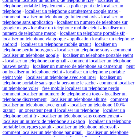
comment localiser un numero de telephone fixe
-
localiser un
telephone portable illegalement
-
la police peut elle localiser un
telephone
-
localiser un telephone gratuitement google maps
-
comment localiser un telephone gratuitement avis
-
localiser un
telephone sans application
-
localiser un numero de telephone sur
google maps
-
localiser un telephone mobile eteint
-
localiser un
numero de telephone maroc
-
localiser un telephone portable sfr
-
localiser un telephone via google
-
application localiser un telephone
android
-
localiser un telephone mobile gratuit
-
localiser un
telephone perdu bouygues
-
localiser un telephone sony
-
comment
localiser un telephone google
-
localiser un telephone portable eteint
-
localiser un telephone par gmail
-
comment localiser un telephone
huawei perdu
-
localiser un numero de telephone au cameroun
-
peut
on localiser un telephone eteint
-
localiser un telephone portable
eteint vole
-
localiser un telephone avec son imei
-
localiser un
telephone portable sans que la personne le sache
-
comment localiser
un telephone voler
-
free mobile localiser un telephone perdu
-
comment localiser un numero de telephone au togo
-
localiser un
telephone discretement
-
localiser un telephone allume
-
comment
localiser un telephone avec gmail
-
localiser un telephone 100%
gratuit
-
un operateur peut il localiser un telephone
-
localiser un
telephone point fr
-
localiser un telephone sans consentement
-
localiser un numero de telephone au gabon
-
localiser un telephone
portable bouygues gratuit
-
localiser un telephone microsoft
-
comment localiser un telephone par gmail
-
localiser un telephone