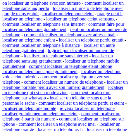
on localiser un telephone avec son numero
-
comment localiser un
telephone samsung perdu
-
localiser un numero de telephone avec
google maps gratuit
-
localiser un telephone eteint
-
orange peut il
localiser un telephone
-
localiser un telephone eteint samsung
-
comment localiser un telephone sans internet
-
comment faire pour
localiser un telephone gratuitement
-
peut-on localiser un numero de
telephone
-
comment localiser un telephone avec adresse mail
-
localiser un telephone enfant
-
localiser un telephone perdu gratuit
-
comment localiser un telephone à distance
-
localiser un autre
telephone gratuitement
-
logiciel pour localiser un numero de
telephone
-
localiser un telephone sans internet
-
localiser un
telephone samsung gratuitement
-
localiser un telephone mobile
gratuitement
-
comment localiser un telephone eteint iphone
-
localiser un telephone apple gratuitement
-
localiser un telephone
vole eteint android
-
comment localiser quelqu un avec son
telephone
-
comment localiser un numero de telephone
-
localiser un
telephone portable perdu avec son numero gratuitement
-
localiser
un telephone qui est en mode avion
-
comment localiser un
telephone par whatsapp
-
localiser un telephone sans que la
personne le sache
-
comment localiser un telephone perdu et eteint
-
localiser un telephone mobile
-
je veux localiser un telephone
-
localiser gratuitement un telephone eteint
-
comment localiser un
telephone à partir du numero
-
comment localiser un telephone sur
iphone
-
comment localiser un telephone avec imei
-
localiser un
telephone orange
-
localiser un telephone. fr
-
localiser un telephone