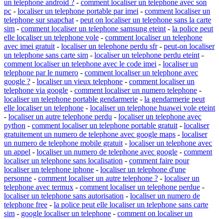
un telephone android ?
-
comment localiser un telephone avec son
pc
-
localiser un telephone portable par imei
-
comment localiser un
telephone sur snapchat
-
peut on localiser un telephone sans la carte
sim
-
comment localiser un telephone samsung eteint
-
la police peut
elle localiser un telephone vole
-
comment localiser un telephone
avec imei gratuit
-
localiser un telephone perdu sfr
-
peut-on localiser
un telephone sans carte sim
-
localiser un telephone perdu eteint
-
comment localiser un telephone avec le code imei
-
localiser un
telephone par le numero
-
comment localiser un telephone avec
google ?
-
localiser un vieux telephone
-
comment localiser un
telephone via google
-
comment localiser un numero telephone
-
localiser un telephone portable gendarmerie
-
la gendarmerie peut
elle localiser un telephone
-
localiser un telephone huawei vole eteint
-
localiser un autre telephone perdu
-
localiser un telephone avec
python
-
comment localiser un telephone portable gratuit
-
localiser
gratuitement un numero de telephone avec google maps
-
localiser
un numero de telephone mobile gratuit
-
localiser un telephone avec
un appel
-
localiser un numero de telephone avec google
-
comment
localiser un telephone sans localisation
-
comment faire pour
localiser un telephone iphone
-
localiser un telephone d'une
personne
-
comment localiser un autre telephone ?
-
localiser un
telephone avec termux
-
comment localiser un telephone perdue
-
localiser un telephone sans autorisation
-
localiser un numero de
telephone free
-
la police peut elle localiser un telephone sans carte
sim
-
google localiser un telephone
-
comment on localiser un