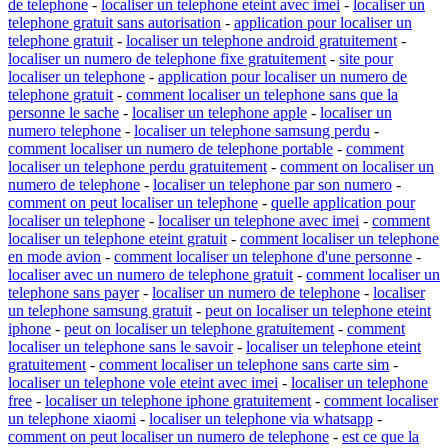
de telephone
-
localiser un telephone eteint avec imei
-
localiser un
telephone gratuit sans autorisation
-
application pour localiser un
telephone gratuit
-
localiser un telephone android gratuitement
-
localiser un numero de telephone fixe gratuitement
-
site pour
localiser un telephone
-
application pour localiser un numero de
telephone gratuit
-
comment localiser un telephone sans que la
personne le sache
-
localiser un telephone apple
-
localiser un
numero telephone
-
localiser un telephone samsung perdu
-
comment localiser un numero de telephone portable
-
comment
localiser un telephone perdu gratuitement
-
comment on localiser un
numero de telephone
-
localiser un telephone par son numero
-
comment on peut localiser un telephone
-
quelle application pour
localiser un telephone
-
localiser un telephone avec imei
-
comment
localiser un telephone eteint gratuit
-
comment localiser un telephone
en mode avion
-
comment localiser un telephone d'une personne
-
localiser avec un numero de telephone gratuit
-
comment localiser un
telephone sans payer
-
localiser un numero de telephone
-
localiser
un telephone samsung gratuit
-
peut on localiser un telephone eteint
iphone
-
peut on localiser un telephone gratuitement
-
comment
localiser un telephone sans le savoir
-
localiser un telephone eteint
gratuitement
-
comment localiser un telephone sans carte sim
-
localiser un telephone vole eteint avec imei
-
localiser un telephone
free
-
localiser un telephone iphone gratuitement
-
comment localiser
un telephone xiaomi
-
localiser un telephone via whatsapp
-
comment on peut localiser un numero de telephone
-
est ce que la