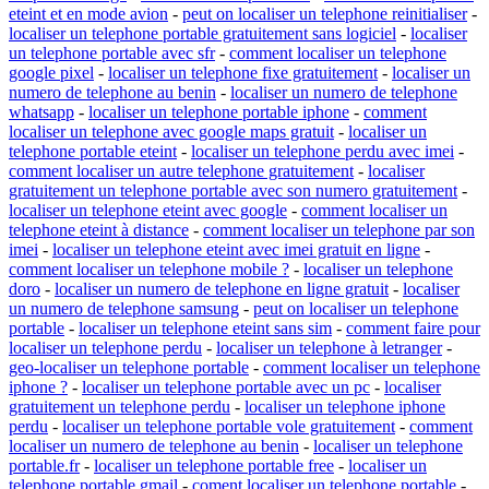
eteint et en mode avion
-
peut on localiser un telephone reinitialiser
-
localiser un telephone portable gratuitement sans logiciel
-
localiser
un telephone portable avec sfr
-
comment localiser un telephone
google pixel
-
localiser un telephone fixe gratuitement
-
localiser un
numero de telephone au benin
-
localiser un numero de telephone
whatsapp
-
localiser un telephone portable iphone
-
comment
localiser un telephone avec google maps gratuit
-
localiser un
telephone portable eteint
-
localiser un telephone perdu avec imei
-
comment localiser un autre telephone gratuitement
-
localiser
gratuitement un telephone portable avec son numero gratuitement
-
localiser un telephone eteint avec google
-
comment localiser un
telephone eteint à distance
-
comment localiser un telephone par son
imei
-
localiser un telephone eteint avec imei gratuit en ligne
-
comment localiser un telephone mobile ?
-
localiser un telephone
doro
-
localiser un numero de telephone en ligne gratuit
-
localiser
un numero de telephone samsung
-
peut on localiser un telephone
portable
-
localiser un telephone eteint sans sim
-
comment faire pour
localiser un telephone perdu
-
localiser un telephone à letranger
-
geo-localiser un telephone portable
-
comment localiser un telephone
iphone ?
-
localiser un telephone portable avec un pc
-
localiser
gratuitement un telephone perdu
-
localiser un telephone iphone
perdu
-
localiser un telephone portable vole gratuitement
-
comment
localiser un numero de telephone au benin
-
localiser un telephone
portable.fr
-
localiser un telephone portable free
-
localiser un
telephone portable gmail
-
coment localiser un telephone portable
-