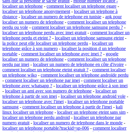
sans que la personne le sache gratuit
-
mobile number locator -
localiser un telephone
-
comment localiser un telephone egare
-
localiser un telephone anonymement
-
localiser un telephone à
distance
-
localiser un numero de telephone en tunisie
-
apk pour
localiser un numero de telephone
-
comment localiser un telephone
perdu ou vole
-
comment localiser un telephone samsung perdu ?
-
localiser un telephone perdu avec imei gratuit
-
comment localiser un
telephone perdu et eteint ?
-
localiser un telephone samsung eteint
-
la police peut elle localiser un telephone perdu
-
localiser un
telephone grâce à son numero
-
localiser la position d un telephone
portable
-
comment localiser un telephone avec imei ?
-
google
localiser un numero de telephone
-
comment localiser un telephone
perdu par imei
-
localiser un numero de telephone en côte d'ivoire
-
comment localiser un telephone eteint gratuit ?
-
comment localiser
un telephone wiko
-
comment localiser un telephone androïde perdu
-
comment localiser un telephone par imei
-
comment localiser un
telephone avec whatsapp ?
-
localiser un telephone grâce à son imei
-
localiser un ami avec son numero de telephone
-
localiser un
telephone à partir de son imei
-
localiser un telephone android vole
-
localiser un telephone avec l'imei
-
localiser un telephone portable
samsung
-
comment localiser un telephone à partir de l'imei
-
kali
linux localiser un telephone
-
localiser un telephone eteint sans sim
-
localiser un telephone perdu android
-
localiser un telephone par
numero gratuit
-
localiser un numero de telephone dans le monde
-
localiser un telephone portable?trackid=sp-006
-
comment localiser