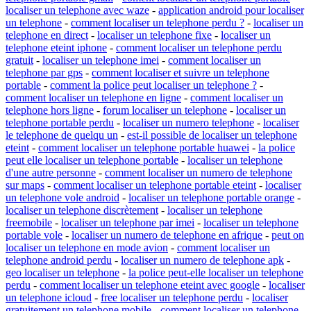
localiser un telephone avec waze
-
application android pour localiser
un telephone
-
comment localiser un telephone perdu ?
-
localiser un
telephone en direct
-
localiser un telephone fixe
-
localiser un
telephone eteint iphone
-
comment localiser un telephone perdu
gratuit
-
localiser un telephone imei
-
comment localiser un
telephone par gps
-
comment localiser et suivre un telephone
portable
-
comment la police peut localiser un telephone ?
-
comment localiser un telephone en ligne
-
comment localiser un
telephone hors ligne
-
forum localiser un telephone
-
localiser un
telephone portable perdu
-
localiser un numero telephone
-
localiser
le telephone de quelqu un
-
est-il possible de localiser un telephone
eteint
-
comment localiser un telephone portable huawei
-
la police
peut elle localiser un telephone portable
-
localiser un telephone
d'une autre personne
-
comment localiser un numero de telephone
sur maps
-
comment localiser un telephone portable eteint
-
localiser
un telephone vole android
-
localiser un telephone portable orange
-
localiser un telephone discrètement
-
localiser un telephone
freemobile
-
localiser un telephone par imei
-
localiser un telephone
portable vole
-
localiser un numero de telephone en afrique
-
peut on
localiser un telephone en mode avion
-
comment localiser un
telephone android perdu
-
localiser un numero de telephone apk
-
geo localiser un telephone
-
la police peut-elle localiser un telephone
perdu
-
comment localiser un telephone eteint avec google
-
localiser
un telephone icloud
-
free localiser un telephone perdu
-
localiser
gratuitement un telephone mobile
-
comment localiser un telephone