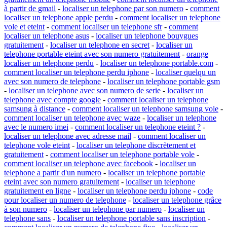
à partir de gmail
-
localiser un telephone par son numero
-
comment
localiser un telephone apple perdu
-
comment localiser un telephone
vole et eteint
-
comment localiser un telephone sfr
-
comment
localiser un telephone asus
-
localiser un telephone bouygues
gratuitement
-
localiser un telephone en secret
-
localiser un
telephone portable eteint avec son numero gratuitement
-
orange
localiser un telephone perdu
-
localiser un telephone portable.com
-
comment localiser un telephone perdu iphone
-
localiser quelqu un
avec son numero de telephone
-
localiser un telephone portable gsm
-
localiser un telephone avec son numero de serie
-
localiser un
telephone avec compte google
-
comment localiser un telephone
samsung à distance
-
comment localiser un telephone samsung vole
-
comment localiser un telephone avec waze
-
localiser un telephone
avec le numero imei
-
comment localiser un telephone eteint ?
-
localiser un telephone avec adresse mail
-
comment localiser un
telephone vole eteint
-
localiser un telephone discrètement et
gratuitement
-
comment localiser un telephone portable vole
-
comment localiser un telephone avec facebook
-
localiser un
telephone a partir d'un numero
-
localiser un telephone portable
eteint avec son numero gratuitement
-
localiser un telephone
gratuitement en ligne
-
localiser un telephone perdu iphone
-
code
pour localiser un numero de telephone
-
localiser un telephone grâce
à son numero
-
localiser un telephone par numero
-
localiser un
telephone sans
-
localiser un telephone portable sans inscription
-