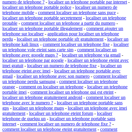
numero de telephone ?
-
localiser un telephone portable par internet
-
localiser un telephone portable police
-
localiser un numero de
telephone mobile
-
comment localiser un telephone sans puce
-
localiser un telephone portable secretement
-
localiser un telephone
protable
-
comment localiser un telephone a partir du numero
-
localiser un telephone portable illegalement
-
comment ajouter un
telephone sur localiser
-
application pour localiser un telephone
perdu
-
localiser un telephone portable sfr gratuitement
-
localiser un
telephone kali linux
-
comment localiser un telephone fixe
-
localiser
un telephone vole eteint sans carte sim
-
comment localiser un
telephone avec google maps ?
-
localiser un telephone via gmail
-
localiser un telephone par google
-
localiser un telephone eteint avec
imei gratuit
-
localiser un numero de telephone fixe
-
localiser un
telephone eteint avec imei
-
localiser un telephone portable avec
gmail
-
localiser un telephone avec son numero
-
comment localiser
un telephone perdu samsung
-
comment localiser un telephone
orange
-
comment on localiser un telephone
-
localiser un telephone
portable imei
-
comment localiser un telephone qui est eteint
-
localiser un telephone gratuitement android
-
comment localiser un
telephone avec le numero ?
-
localiser un telephone portable sans
gps
-
localiser un telephone maps
-
localiser un telephone avec imei
gratuitement
-
localiser un telephone eteint forum
-
localiser
telephone de quelqu un
-
localiser un telephone portable sans
internet
-
comment localiser un numero de telephone fixe ?
-
comment localiser un telephone eteint gratuitement
-
comment