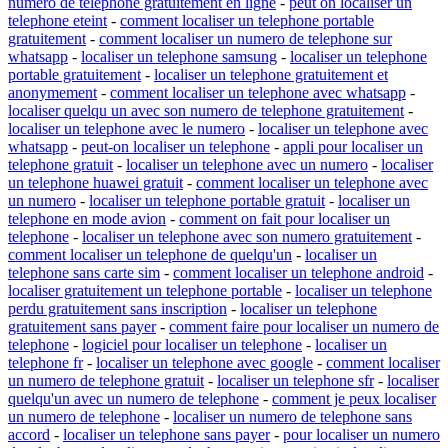
numero de telephone gratuitement en ligne
-
peut on localiser un
telephone eteint
-
comment localiser un telephone portable
gratuitement
-
comment localiser un numero de telephone sur
whatsapp
-
localiser un telephone samsung
-
localiser un telephone
portable gratuitement
-
localiser un telephone gratuitement et
anonymement
-
comment localiser un telephone avec whatsapp
-
localiser quelqu un avec son numero de telephone gratuitement
-
localiser un telephone avec le numero
-
localiser un telephone avec
whatsapp
-
peut-on localiser un telephone
-
appli pour localiser un
telephone gratuit
-
localiser un telephone avec un numero
-
localiser
un telephone huawei gratuit
-
comment localiser un telephone avec
un numero
-
localiser un telephone portable gratuit
-
localiser un
telephone en mode avion
-
comment on fait pour localiser un
telephone
-
localiser un telephone avec son numero gratuitement
-
comment localiser un telephone de quelqu'un
-
localiser un
telephone sans carte sim
-
comment localiser un telephone android
-
localiser gratuitement un telephone portable
-
localiser un telephone
perdu gratuitement sans inscription
-
localiser un telephone
gratuitement sans payer
-
comment faire pour localiser un numero de
telephone
-
logiciel pour localiser un telephone
-
localiser un
telephone fr
-
localiser un telephone avec google
-
comment localiser
un numero de telephone gratuit
-
localiser un telephone sfr
-
localiser
quelqu'un avec un numero de telephone
-
comment je peux localiser
un numero de telephone
-
localiser un numero de telephone sans
accord
-
localiser un telephone sans payer
-
pour localiser un numero