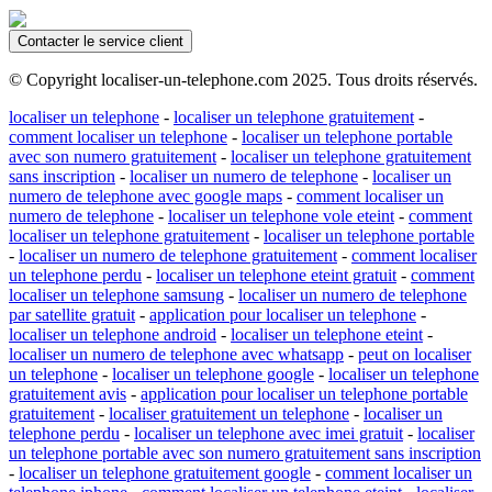
Contacter le service client
© Copyright localiser-un-telephone.com 2025. Tous droits réservés.
localiser un telephone
-
localiser un telephone gratuitement
-
comment localiser un telephone
-
localiser un telephone portable
avec son numero gratuitement
-
localiser un telephone gratuitement
sans inscription
-
localiser un numero de telephone
-
localiser un
numero de telephone avec google maps
-
comment localiser un
numero de telephone
-
localiser un telephone vole eteint
-
comment
localiser un telephone gratuitement
-
localiser un telephone portable
-
localiser un numero de telephone gratuitement
-
comment localiser
un telephone perdu
-
localiser un telephone eteint gratuit
-
comment
localiser un telephone samsung
-
localiser un numero de telephone
par satellite gratuit
-
application pour localiser un telephone
-
localiser un telephone android
-
localiser un telephone eteint
-
localiser un numero de telephone avec whatsapp
-
peut on localiser
un telephone
-
localiser un telephone google
-
localiser un telephone
gratuitement avis
-
application pour localiser un telephone portable
gratuitement
-
localiser gratuitement un telephone
-
localiser un
telephone perdu
-
localiser un telephone avec imei gratuit
-
localiser
un telephone portable avec son numero gratuitement sans inscription
-
localiser un telephone gratuitement google
-
comment localiser un