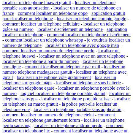
localiser un telephone huawei gratuit
-
localiser un telephone
portable sans autorisation
-
localiser un numero de telephone en
france
-
comment localiser un telephone oppo
-
application gratuit
pour localiser un telephone
-
localiser un telephone compte google
-
comment localiser un telephone cellulaire
-
localiser un telephone
grâce au numero
-
localiser discrètement un telephone
-
application
localiser un telephone
-
comment localiser un telephone discrètement
-
comment localiser un telephone whatsapp
-
je voudrais localiser un
numero de telephone
-
localiser un telephone avec google map
-
comment localiser un numero de telephone perdu
-
localiser un
telephone huawei
-
localiser un telephone avec un autre telephone
-
localiser un telephone a partir du numero
-
localiser un telephone
hors ligne
-
comment localiser un telephone par mail
-
localiser un
numero telephone madagascar gratuit
-
localiser un telephone avec
gmail
-
localiser un telephone vole gratuitement
-
localiser un
telephone sur google maps
-
localiser un telephone sans batterie
-
localiser un telephone egare
-
localiser un telephone portable avec le
numero
-
logiciel localiser un telephone portable gratuit
-
localiser un
telephone sans gps
-
localiser un telephone portable suisse
-
localiser
un telephone au maroc gratuit
-
la police peut-elle localiser un
telephone vole
-
localiser un telephone portable sans application
-
comment localiser un numero de telephone eteint
-
comment
localiser un telephone gratuitement forum
-
localiser un telephone
perdu samsung
-
localiser un telephone android perdu
-
comment
localiser un telephone htc
-
comment localiser un telephone avec un