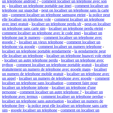
un telephone android ?
-
comment localiser un telephone avec son
pc
-
localiser un telephone portable par imei
-
comment localiser un
telephone sur snapchat
-
peut on localiser un telephone sans la carte
sim
-
comment localiser un telephone samsung eteint
-
la police peut
elle localiser un telephone vole
-
comment localiser un telephone
avec imei gratuit
-
localiser un telephone perdu sfr
-
peut-on localiser
un telephone sans carte sim
-
localiser un telephone perdu eteint
-
comment localiser un telephone avec le code imei
-
localiser un
telephone par le numero
-
comment localiser un telephone avec
google ?
-
localiser un vieux telephone
-
comment localiser un
telephone via google
-
comment localiser un numero telephone
-
localiser un telephone portable gendarmerie
-
la gendarmerie peut
elle localiser un telephone
-
localiser un telephone huawei vole eteint
-
localiser un autre telephone perdu
-
localiser un telephone avec
python
-
comment localiser un telephone portable gratuit
-
localiser
gratuitement un numero de telephone avec google maps
-
localiser
un numero de telephone mobile gratuit
-
localiser un telephone avec
un appel
-
localiser un numero de telephone avec google
-
comment
localiser un telephone sans localisation
-
comment faire pour
localiser un telephone iphone
-
localiser un telephone d'une
personne
-
comment localiser un autre telephone ?
-
localiser un
telephone avec termux
-
comment localiser un telephone perdue
-
localiser un telephone sans autorisation
-
localiser un numero de
telephone free
-
la police peut elle localiser un telephone sans carte
sim
-
google localiser un telephone
-
comment on localiser un