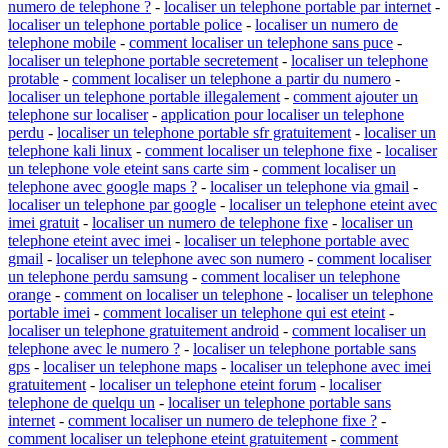
numero de telephone ?
-
localiser un telephone portable par internet
-
localiser un telephone portable police
-
localiser un numero de
telephone mobile
-
comment localiser un telephone sans puce
-
localiser un telephone portable secretement
-
localiser un telephone
protable
-
comment localiser un telephone a partir du numero
-
localiser un telephone portable illegalement
-
comment ajouter un
telephone sur localiser
-
application pour localiser un telephone
perdu
-
localiser un telephone portable sfr gratuitement
-
localiser un
telephone kali linux
-
comment localiser un telephone fixe
-
localiser
un telephone vole eteint sans carte sim
-
comment localiser un
telephone avec google maps ?
-
localiser un telephone via gmail
-
localiser un telephone par google
-
localiser un telephone eteint avec
imei gratuit
-
localiser un numero de telephone fixe
-
localiser un
telephone eteint avec imei
-
localiser un telephone portable avec
gmail
-
localiser un telephone avec son numero
-
comment localiser
un telephone perdu samsung
-
comment localiser un telephone
orange
-
comment on localiser un telephone
-
localiser un telephone
portable imei
-
comment localiser un telephone qui est eteint
-
localiser un telephone gratuitement android
-
comment localiser un
telephone avec le numero ?
-
localiser un telephone portable sans
gps
-
localiser un telephone maps
-
localiser un telephone avec imei
gratuitement
-
localiser un telephone eteint forum
-
localiser
telephone de quelqu un
-
localiser un telephone portable sans
internet
-
comment localiser un numero de telephone fixe ?
-
comment localiser un telephone eteint gratuitement
-
comment