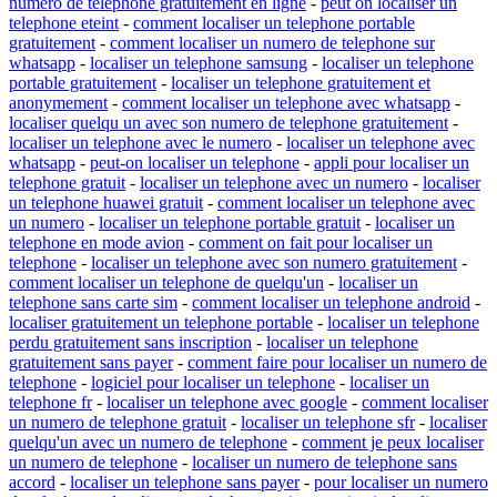
numero de telephone gratuitement en ligne
-
peut on localiser un
telephone eteint
-
comment localiser un telephone portable
gratuitement
-
comment localiser un numero de telephone sur
whatsapp
-
localiser un telephone samsung
-
localiser un telephone
portable gratuitement
-
localiser un telephone gratuitement et
anonymement
-
comment localiser un telephone avec whatsapp
-
localiser quelqu un avec son numero de telephone gratuitement
-
localiser un telephone avec le numero
-
localiser un telephone avec
whatsapp
-
peut-on localiser un telephone
-
appli pour localiser un
telephone gratuit
-
localiser un telephone avec un numero
-
localiser
un telephone huawei gratuit
-
comment localiser un telephone avec
un numero
-
localiser un telephone portable gratuit
-
localiser un
telephone en mode avion
-
comment on fait pour localiser un
telephone
-
localiser un telephone avec son numero gratuitement
-
comment localiser un telephone de quelqu'un
-
localiser un
telephone sans carte sim
-
comment localiser un telephone android
-
localiser gratuitement un telephone portable
-
localiser un telephone
perdu gratuitement sans inscription
-
localiser un telephone
gratuitement sans payer
-
comment faire pour localiser un numero de
telephone
-
logiciel pour localiser un telephone
-
localiser un
telephone fr
-
localiser un telephone avec google
-
comment localiser
un numero de telephone gratuit
-
localiser un telephone sfr
-
localiser
quelqu'un avec un numero de telephone
-
comment je peux localiser
un numero de telephone
-
localiser un numero de telephone sans
accord
-
localiser un telephone sans payer
-
pour localiser un numero