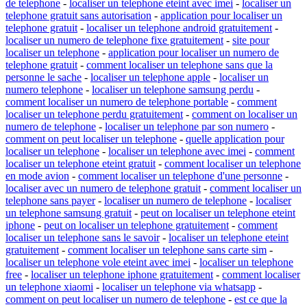
de telephone
-
localiser un telephone eteint avec imei
-
localiser un
telephone gratuit sans autorisation
-
application pour localiser un
telephone gratuit
-
localiser un telephone android gratuitement
-
localiser un numero de telephone fixe gratuitement
-
site pour
localiser un telephone
-
application pour localiser un numero de
telephone gratuit
-
comment localiser un telephone sans que la
personne le sache
-
localiser un telephone apple
-
localiser un
numero telephone
-
localiser un telephone samsung perdu
-
comment localiser un numero de telephone portable
-
comment
localiser un telephone perdu gratuitement
-
comment on localiser un
numero de telephone
-
localiser un telephone par son numero
-
comment on peut localiser un telephone
-
quelle application pour
localiser un telephone
-
localiser un telephone avec imei
-
comment
localiser un telephone eteint gratuit
-
comment localiser un telephone
en mode avion
-
comment localiser un telephone d'une personne
-
localiser avec un numero de telephone gratuit
-
comment localiser un
telephone sans payer
-
localiser un numero de telephone
-
localiser
un telephone samsung gratuit
-
peut on localiser un telephone eteint
iphone
-
peut on localiser un telephone gratuitement
-
comment
localiser un telephone sans le savoir
-
localiser un telephone eteint
gratuitement
-
comment localiser un telephone sans carte sim
-
localiser un telephone vole eteint avec imei
-
localiser un telephone
free
-
localiser un telephone iphone gratuitement
-
comment localiser
un telephone xiaomi
-
localiser un telephone via whatsapp
-
comment on peut localiser un numero de telephone
-
est ce que la