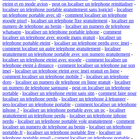
eteint et en mode avion
-
peut on localiser un telephone reinitialiser
-
localiser un telephone portable gratuitement sans logiciel
-
localiser
un telephone portable avec sfr
-
comment localiser un telephone
google pixel
-
localiser un telephone fixe gratuitement
-
localiser un
numero de telephone au benin
-
localiser un numero de telephone
whatsapp
-
localiser un telephone portable iphone
-
comment
localiser un telephone avec google maps gratuit
-
localiser un
telephone portable eteint
-
localiser un telephone perdu avec imei
-
comment localiser un autre telephone gratuitement
-
localiser
gratuitement un telephone portable avec son numero gratuitement
-
localiser un telephone eteint avec google
-
comment localiser un
telephone eteint à distance
-
comment localiser un telephone par son
imei
-
localiser un telephone eteint avec imei gratuit en ligne
-
comment localiser un telephone mobile ?
-
localiser un telephone
doro
-
localiser un numero de telephone en ligne gratuit
-
localiser
un numero de telephone samsung
-
peut on localiser un telephone
portable
-
localiser un telephone eteint sans sim
-
comment faire pour
localiser un telephone perdu
-
localiser un telephone à letranger
-
geo-localiser un telephone portable
-
comment localiser un telephone
iphone ?
-
localiser un telephone portable avec un pc
-
localiser
gratuitement un telephone perdu
-
localiser un telephone iphone
perdu
-
localiser un telephone portable vole gratuitement
-
comment
localiser un numero de telephone au benin
-
localiser un telephone
portable.fr
-
localiser un telephone portable free
-
localiser un
telephone portable gmail
-
coment localiser un telephone portable
-