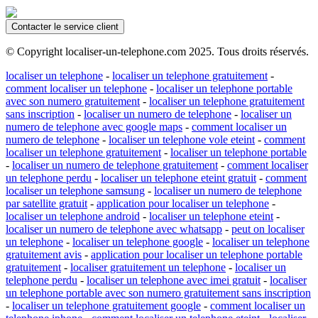
Contacter le service client
© Copyright localiser-un-telephone.com 2025. Tous droits réservés.
localiser un telephone
-
localiser un telephone gratuitement
-
comment localiser un telephone
-
localiser un telephone portable
avec son numero gratuitement
-
localiser un telephone gratuitement
sans inscription
-
localiser un numero de telephone
-
localiser un
numero de telephone avec google maps
-
comment localiser un
numero de telephone
-
localiser un telephone vole eteint
-
comment
localiser un telephone gratuitement
-
localiser un telephone portable
-
localiser un numero de telephone gratuitement
-
comment localiser
un telephone perdu
-
localiser un telephone eteint gratuit
-
comment
localiser un telephone samsung
-
localiser un numero de telephone
par satellite gratuit
-
application pour localiser un telephone
-
localiser un telephone android
-
localiser un telephone eteint
-
localiser un numero de telephone avec whatsapp
-
peut on localiser
un telephone
-
localiser un telephone google
-
localiser un telephone
gratuitement avis
-
application pour localiser un telephone portable
gratuitement
-
localiser gratuitement un telephone
-
localiser un
telephone perdu
-
localiser un telephone avec imei gratuit
-
localiser
un telephone portable avec son numero gratuitement sans inscription
-
localiser un telephone gratuitement google
-
comment localiser un