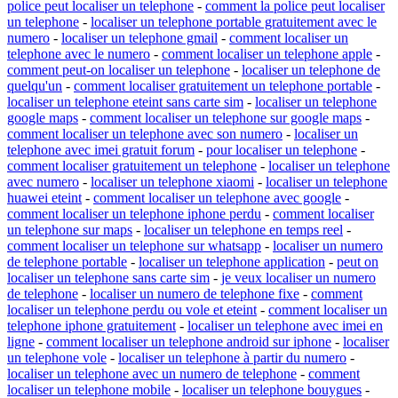
police peut localiser un telephone
-
comment la police peut localiser
un telephone
-
localiser un telephone portable gratuitement avec le
numero
-
localiser un telephone gmail
-
comment localiser un
telephone avec le numero
-
comment localiser un telephone apple
-
comment peut-on localiser un telephone
-
localiser un telephone de
quelqu'un
-
comment localiser gratuitement un telephone portable
-
localiser un telephone eteint sans carte sim
-
localiser un telephone
google maps
-
comment localiser un telephone sur google maps
-
comment localiser un telephone avec son numero
-
localiser un
telephone avec imei gratuit forum
-
pour localiser un telephone
-
comment localiser gratuitement un telephone
-
localiser un telephone
avec numero
-
localiser un telephone xiaomi
-
localiser un telephone
huawei eteint
-
comment localiser un telephone avec google
-
comment localiser un telephone iphone perdu
-
comment localiser
un telephone sur maps
-
localiser un telephone en temps reel
-
comment localiser un telephone sur whatsapp
-
localiser un numero
de telephone portable
-
localiser un telephone application
-
peut on
localiser un telephone sans carte sim
-
je veux localiser un numero
de telephone
-
localiser un numero de telephone fixe
-
comment
localiser un telephone perdu ou vole et eteint
-
comment localiser un
telephone iphone gratuitement
-
localiser un telephone avec imei en
ligne
-
comment localiser un telephone android sur iphone
-
localiser
un telephone vole
-
localiser un telephone à partir du numero
-
localiser un telephone avec un numero de telephone
-
comment
localiser un telephone mobile
-
localiser un telephone bouygues
-