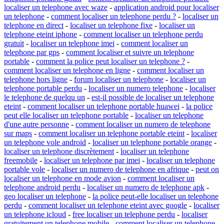
localiser un telephone avec waze
-
application android pour localiser
un telephone
-
comment localiser un telephone perdu ?
-
localiser un
telephone en direct
-
localiser un telephone fixe
-
localiser un
telephone eteint iphone
-
comment localiser un telephone perdu
gratuit
-
localiser un telephone imei
-
comment localiser un
telephone par gps
-
comment localiser et suivre un telephone
portable
-
comment la police peut localiser un telephone ?
-
comment localiser un telephone en ligne
-
comment localiser un
telephone hors ligne
-
forum localiser un telephone
-
localiser un
telephone portable perdu
-
localiser un numero telephone
-
localiser
le telephone de quelqu un
-
est-il possible de localiser un telephone
eteint
-
comment localiser un telephone portable huawei
-
la police
peut elle localiser un telephone portable
-
localiser un telephone
d'une autre personne
-
comment localiser un numero de telephone
sur maps
-
comment localiser un telephone portable eteint
-
localiser
un telephone vole android
-
localiser un telephone portable orange
-
localiser un telephone discrètement
-
localiser un telephone
freemobile
-
localiser un telephone par imei
-
localiser un telephone
portable vole
-
localiser un numero de telephone en afrique
-
peut on
localiser un telephone en mode avion
-
comment localiser un
telephone android perdu
-
localiser un numero de telephone apk
-
geo localiser un telephone
-
la police peut-elle localiser un telephone
perdu
-
comment localiser un telephone eteint avec google
-
localiser
un telephone icloud
-
free localiser un telephone perdu
-
localiser
gratuitement un telephone mobile
-
comment localiser un telephone