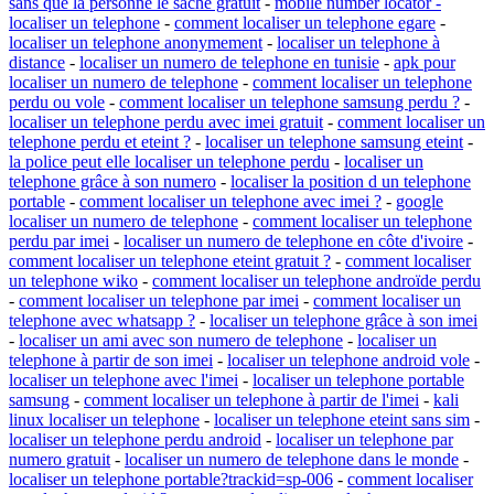
sans que la personne le sache gratuit
-
mobile number locator -
localiser un telephone
-
comment localiser un telephone egare
-
localiser un telephone anonymement
-
localiser un telephone à
distance
-
localiser un numero de telephone en tunisie
-
apk pour
localiser un numero de telephone
-
comment localiser un telephone
perdu ou vole
-
comment localiser un telephone samsung perdu ?
-
localiser un telephone perdu avec imei gratuit
-
comment localiser un
telephone perdu et eteint ?
-
localiser un telephone samsung eteint
-
la police peut elle localiser un telephone perdu
-
localiser un
telephone grâce à son numero
-
localiser la position d un telephone
portable
-
comment localiser un telephone avec imei ?
-
google
localiser un numero de telephone
-
comment localiser un telephone
perdu par imei
-
localiser un numero de telephone en côte d'ivoire
-
comment localiser un telephone eteint gratuit ?
-
comment localiser
un telephone wiko
-
comment localiser un telephone androïde perdu
-
comment localiser un telephone par imei
-
comment localiser un
telephone avec whatsapp ?
-
localiser un telephone grâce à son imei
-
localiser un ami avec son numero de telephone
-
localiser un
telephone à partir de son imei
-
localiser un telephone android vole
-
localiser un telephone avec l'imei
-
localiser un telephone portable
samsung
-
comment localiser un telephone à partir de l'imei
-
kali
linux localiser un telephone
-
localiser un telephone eteint sans sim
-
localiser un telephone perdu android
-
localiser un telephone par
numero gratuit
-
localiser un numero de telephone dans le monde
-
localiser un telephone portable?trackid=sp-006
-
comment localiser