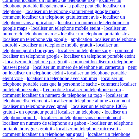
comment localiser un numero de telephone fixe
-
localiser un
telephone portable illegalement
-
la police peut elle localiser un
telephone
-
localiser un telephone gratuitement google maps
-
comment localiser un telephone gratuitement avis
-
localiser un
telephone sans application
-
localiser un numero de telephone sur
google maps
-
localiser un telephone mobile eteint
-
localiser un
numero de telephone maroc
-
localiser un telephone portable sfr
-
localiser un telephone via google
-
application localiser un telephone
android
-
localiser un telephone mobile gratuit
-
localiser un
telephone perdu bouygues
-
localiser un telephone sony
-
comment
localiser un telephone google
-
localiser un telephone portable eteint
-
localiser un telephone par gmail
-
comment localiser un telephone
huawei perdu
-
localiser un numero de telephone au cameroun
-
peut
on localiser un telephone eteint
-
localiser un telephone portable
eteint vole
-
localiser un telephone avec son imei
-
localiser un
telephone portable sans que la personne le sache
-
comment localiser
un telephone voler
-
free mobile localiser un telephone perdu
-
comment localiser un numero de telephone au togo
-
localiser un
telephone discretement
-
localiser un telephone allume
-
comment
localiser un telephone avec gmail
-
localiser un telephone 100%
gratuit
-
un operateur peut il localiser un telephone
-
localiser un
telephone point fr
-
localiser un telephone sans consentement
-
localiser un numero de telephone au gabon
-
localiser un telephone
portable bouygues gratuit
-
localiser un telephone microsoft
-
comment localiser un telephone par gmail
-
localiser un telephone