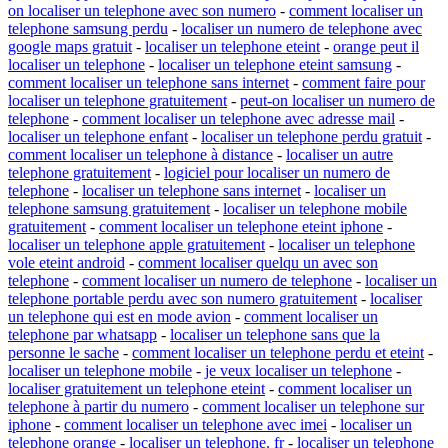
on localiser un telephone avec son numero
-
comment localiser un
telephone samsung perdu
-
localiser un numero de telephone avec
google maps gratuit
-
localiser un telephone eteint
-
orange peut il
localiser un telephone
-
localiser un telephone eteint samsung
-
comment localiser un telephone sans internet
-
comment faire pour
localiser un telephone gratuitement
-
peut-on localiser un numero de
telephone
-
comment localiser un telephone avec adresse mail
-
localiser un telephone enfant
-
localiser un telephone perdu gratuit
-
comment localiser un telephone à distance
-
localiser un autre
telephone gratuitement
-
logiciel pour localiser un numero de
telephone
-
localiser un telephone sans internet
-
localiser un
telephone samsung gratuitement
-
localiser un telephone mobile
gratuitement
-
comment localiser un telephone eteint iphone
-
localiser un telephone apple gratuitement
-
localiser un telephone
vole eteint android
-
comment localiser quelqu un avec son
telephone
-
comment localiser un numero de telephone
-
localiser un
telephone portable perdu avec son numero gratuitement
-
localiser
un telephone qui est en mode avion
-
comment localiser un
telephone par whatsapp
-
localiser un telephone sans que la
personne le sache
-
comment localiser un telephone perdu et eteint
-
localiser un telephone mobile
-
je veux localiser un telephone
-
localiser gratuitement un telephone eteint
-
comment localiser un
telephone à partir du numero
-
comment localiser un telephone sur
iphone
-
comment localiser un telephone avec imei
-
localiser un
telephone orange
-
localiser un telephone. fr
-
localiser un telephone