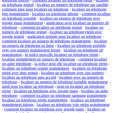
telephone iphone
-
comment localiser un telephone eteint
-
localiser
un telephone gratuit
-
localiser un numero de telephone par satellite
-
comment faire pour localiser un telephone
-
localiser un telephone
free gratuitement
-
localiser un telephone iphone
-
comment localiser
un telephone portable
-
localiser un numero de telephone avec
google maps gratuitement
-
application pour localiser un numero de
telephone
-
comment localiser un telephone gratuit
-
localiser un
numero de telephone gratuit
-
localiser un telephone eteint avec
google gratuit
-
application gratuite pour localiser un telephone
-
comment localiser un numero de telephone gratuitement
-
localiser
un numero de telephone en ligne
-
localiser un telephone portable
avec son numero gratuitement forum
-
localiser un telephone sfr
gratuitement
-
la police peut-elle localiser un telephone eteint
-
localiser gratuitement un numero de telephone
-
comment localiser
un autre telephone
-
la police peut elle localiser un telephone eteint
-
localiser un telephone orange gratuitement
-
localiser un telephone
eteint avec imei gratuit
-
localiser un telephone avec son numero
-
localiser un telephone sans accord
-
localiser avec un numero de
telephone
-
localiser un numero de telephone portable gratuitement
-
appli pour localiser un telephone
-
peut-on localiser un telephone
eteint
-
localiser un telephone avec google maps
-
localiser un autre
telephone
-
comment localiser un telephone samsung gratuitement
-
localiser un telephone perdu gratuitement
-
localiser un telephone
gratuitement iphone
-
localiser un telephone vole eteint gratuitement
-
comment localiser un telephone avec google maps
-
localiser un