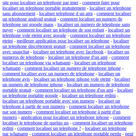
site pour localiser un telephone par imei
-
comment faire pour
localiser un telephone portable gratuitement
-
localiser un telephone
sans abonnement
-
localiser telephone d un ami
-
comment localiser
un telephone android gratuit
-
comment localiser un numero de
telephone sur google maps
-
localiser un numero de telephone sans
payer
-
comment localiser un telephone de son enfant
-
localiser un
telephone vole eteint avec google
-
comment localiser un telephone
eteint
-
meilleure application pour localiser un telephone
-
localiser
un telephone discrètement gratuit
-
comment localiser un telephone
avec snapchat
-
localiser un telephone avec facebook
-
localiser un
numeros de telephone
-
localiser un telephone d'un ami
-
comment
localiser un telephone via whatsapp
-
localiser un telephone
whatsapp
-
comment localiser un numero de telephone iphone
-
comment localiser avec un numero de telephone
-
localiser un
telephone avis
-
localiser un telephone iphone vole eteint
-
localiser
un numero de telephone iphone
-
localiser un numero de telephone
portable gratuit
-
comment localiser un telephone d'un ami
-
localiser
un telephone portable google
-
localiser un telephone redmi
-
localiser un telephone portable avec son numero
-
localiser un
telephone à partir de son numero
-
comment localiser un telephone
par son numero
-
comment localiser un telephone à partir d'un
numero
-
application pour localiser un telephone iphone
-
comment
localiser le telephone de quelqu un
-
comment localiser un telephone
redmi
-
comment localiser un telephone ?
-
localiser un telephone
par whatsapp
-
comment localiser un telephone portable perdu
-
peut