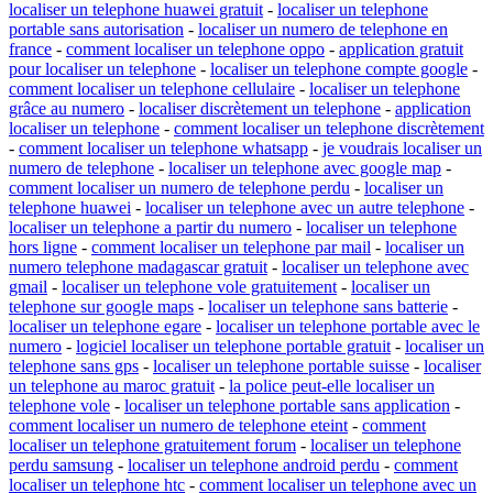
localiser un telephone huawei gratuit
-
localiser un telephone
portable sans autorisation
-
localiser un numero de telephone en
france
-
comment localiser un telephone oppo
-
application gratuit
pour localiser un telephone
-
localiser un telephone compte google
-
comment localiser un telephone cellulaire
-
localiser un telephone
grâce au numero
-
localiser discrètement un telephone
-
application
localiser un telephone
-
comment localiser un telephone discrètement
-
comment localiser un telephone whatsapp
-
je voudrais localiser un
numero de telephone
-
localiser un telephone avec google map
-
comment localiser un numero de telephone perdu
-
localiser un
telephone huawei
-
localiser un telephone avec un autre telephone
-
localiser un telephone a partir du numero
-
localiser un telephone
hors ligne
-
comment localiser un telephone par mail
-
localiser un
numero telephone madagascar gratuit
-
localiser un telephone avec
gmail
-
localiser un telephone vole gratuitement
-
localiser un
telephone sur google maps
-
localiser un telephone sans batterie
-
localiser un telephone egare
-
localiser un telephone portable avec le
numero
-
logiciel localiser un telephone portable gratuit
-
localiser un
telephone sans gps
-
localiser un telephone portable suisse
-
localiser
un telephone au maroc gratuit
-
la police peut-elle localiser un
telephone vole
-
localiser un telephone portable sans application
-
comment localiser un numero de telephone eteint
-
comment
localiser un telephone gratuitement forum
-
localiser un telephone
perdu samsung
-
localiser un telephone android perdu
-
comment
localiser un telephone htc
-
comment localiser un telephone avec un