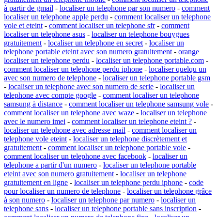
à partir de gmail
-
localiser un telephone par son numero
-
comment
localiser un telephone apple perdu
-
comment localiser un telephone
vole et eteint
-
comment localiser un telephone sfr
-
comment
localiser un telephone asus
-
localiser un telephone bouygues
gratuitement
-
localiser un telephone en secret
-
localiser un
telephone portable eteint avec son numero gratuitement
-
orange
localiser un telephone perdu
-
localiser un telephone portable.com
-
comment localiser un telephone perdu iphone
-
localiser quelqu un
avec son numero de telephone
-
localiser un telephone portable gsm
-
localiser un telephone avec son numero de serie
-
localiser un
telephone avec compte google
-
comment localiser un telephone
samsung à distance
-
comment localiser un telephone samsung vole
-
comment localiser un telephone avec waze
-
localiser un telephone
avec le numero imei
-
comment localiser un telephone eteint ?
-
localiser un telephone avec adresse mail
-
comment localiser un
telephone vole eteint
-
localiser un telephone discrètement et
gratuitement
-
comment localiser un telephone portable vole
-
comment localiser un telephone avec facebook
-
localiser un
telephone a partir d'un numero
-
localiser un telephone portable
eteint avec son numero gratuitement
-
localiser un telephone
gratuitement en ligne
-
localiser un telephone perdu iphone
-
code
pour localiser un numero de telephone
-
localiser un telephone grâce
à son numero
-
localiser un telephone par numero
-
localiser un
telephone sans
-
localiser un telephone portable sans inscription
-