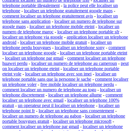
comment localiser un numero de telephone fixe
-
localiser un
telephone portable illegalement
-
la police peut elle localiser un
telephone
-
localiser un telephone gratuitement google maps
-
comment localiser un telephone gratuitement avis
-
localiser un
telephone sans application
-
localiser un numero de telephone sur
google maps
-
localiser un telephone mobile eteint
-
localiser un
numero de telephone maroc
-
localiser un telephone portable sfr
-
localiser un telephone via google
-
application localiser un telephone
android
-
localiser un telephone mobile gratuit
-
localiser un
telephone perdu bouygues
-
localiser un telephone sony
-
comment
localiser un telephone google
-
localiser un telephone portable eteint
-
localiser un telephone par gmail
-
comment localiser un telephone
huawei perdu
-
localiser un numero de telephone au cameroun
-
peut
on localiser un telephone eteint
-
localiser un telephone portable
eteint vole
-
localiser un telephone avec son imei
-
localiser un
telephone portable sans que la personne le sache
-
comment localiser
un telephone voler
-
free mobile localiser un telephone perdu
-
comment localiser un numero de telephone au togo
-
localiser un
telephone discretement
-
localiser un telephone allume
-
comment
localiser un telephone avec gmail
-
localiser un telephone 100%
gratuit
-
un operateur peut il localiser un telephone
-
localiser un
telephone point fr
-
localiser un telephone sans consentement
-
localiser un numero de telephone au gabon
-
localiser un telephone
portable bouygues gratuit
-
localiser un telephone microsoft
-
comment localiser un telephone par gmail
-
localiser un telephone