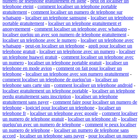
numero de telephone gratuitement en ligne
-
peut on localiser un
telephone eteint
-
comment localiser un telephone portable
gratuitement
-
comment localiser un numero de telephone sur
whatsapp
-
localiser un telephone samsung
-
localiser un telephone
portable gratuitement
-
localiser un telephone gratuitement et
anonymement
-
comment localiser un telephone avec whatsapp
-
localiser quelqu un avec son numero de telephone gratuitement
-
localiser un telephone avec le numero
-
localiser un telephone avec
whatsapp
-
peut-on localiser un telephone
-
appli pour localiser un
telephone gratuit
-
localiser un telephone avec un numero
-
localiser
un telephone huawei gratuit
-
comment localiser un telephone avec
un numero
-
localiser un telephone portable gratuit
-
localiser un
telephone en mode avion
-
comment on fait pour localiser un
telephone
-
localiser un telephone avec son numero gratuitement
-
comment localiser un telephone de quelqu'un
-
localiser un
telephone sans carte sim
-
comment localiser un telephone android
-
localiser gratuitement un telephone portable
-
localiser un telephone
perdu gratuitement sans inscription
-
localiser un telephone
gratuitement sans payer
-
comment faire pour localiser un numero de
telephone
-
logiciel pour localiser un telephone
-
localiser un
telephone fr
-
localiser un telephone avec google
-
comment localiser
un numero de telephone gratuit
-
localiser un telephone sfr
-
localiser
quelqu'un avec un numero de telephone
-
comment je peux localiser
un numero de telephone
-
localiser un numero de telephone sans
accord
-
localiser un telephone sans payer
-
pour localiser un numero