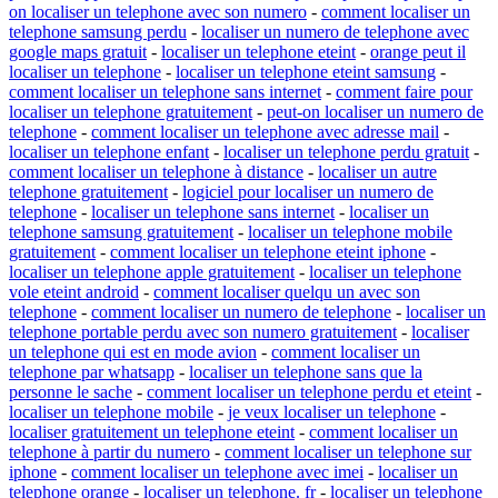
on localiser un telephone avec son numero
-
comment localiser un
telephone samsung perdu
-
localiser un numero de telephone avec
google maps gratuit
-
localiser un telephone eteint
-
orange peut il
localiser un telephone
-
localiser un telephone eteint samsung
-
comment localiser un telephone sans internet
-
comment faire pour
localiser un telephone gratuitement
-
peut-on localiser un numero de
telephone
-
comment localiser un telephone avec adresse mail
-
localiser un telephone enfant
-
localiser un telephone perdu gratuit
-
comment localiser un telephone à distance
-
localiser un autre
telephone gratuitement
-
logiciel pour localiser un numero de
telephone
-
localiser un telephone sans internet
-
localiser un
telephone samsung gratuitement
-
localiser un telephone mobile
gratuitement
-
comment localiser un telephone eteint iphone
-
localiser un telephone apple gratuitement
-
localiser un telephone
vole eteint android
-
comment localiser quelqu un avec son
telephone
-
comment localiser un numero de telephone
-
localiser un
telephone portable perdu avec son numero gratuitement
-
localiser
un telephone qui est en mode avion
-
comment localiser un
telephone par whatsapp
-
localiser un telephone sans que la
personne le sache
-
comment localiser un telephone perdu et eteint
-
localiser un telephone mobile
-
je veux localiser un telephone
-
localiser gratuitement un telephone eteint
-
comment localiser un
telephone à partir du numero
-
comment localiser un telephone sur
iphone
-
comment localiser un telephone avec imei
-
localiser un
telephone orange
-
localiser un telephone. fr
-
localiser un telephone