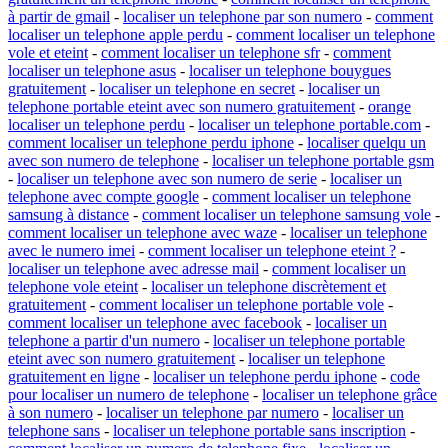
à partir de gmail
-
localiser un telephone par son numero
-
comment
localiser un telephone apple perdu
-
comment localiser un telephone
vole et eteint
-
comment localiser un telephone sfr
-
comment
localiser un telephone asus
-
localiser un telephone bouygues
gratuitement
-
localiser un telephone en secret
-
localiser un
telephone portable eteint avec son numero gratuitement
-
orange
localiser un telephone perdu
-
localiser un telephone portable.com
-
comment localiser un telephone perdu iphone
-
localiser quelqu un
avec son numero de telephone
-
localiser un telephone portable gsm
-
localiser un telephone avec son numero de serie
-
localiser un
telephone avec compte google
-
comment localiser un telephone
samsung à distance
-
comment localiser un telephone samsung vole
-
comment localiser un telephone avec waze
-
localiser un telephone
avec le numero imei
-
comment localiser un telephone eteint ?
-
localiser un telephone avec adresse mail
-
comment localiser un
telephone vole eteint
-
localiser un telephone discrètement et
gratuitement
-
comment localiser un telephone portable vole
-
comment localiser un telephone avec facebook
-
localiser un
telephone a partir d'un numero
-
localiser un telephone portable
eteint avec son numero gratuitement
-
localiser un telephone
gratuitement en ligne
-
localiser un telephone perdu iphone
-
code
pour localiser un numero de telephone
-
localiser un telephone grâce
à son numero
-
localiser un telephone par numero
-
localiser un
telephone sans
-
localiser un telephone portable sans inscription
-