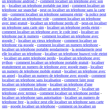
un telephone android ?
-
comment localiser un telephone avec son
pc
-
localiser un telephone portable par imei
-
comment localiser un
telephone sur snapchat
-
peut on localiser un telephone sans la carte
sim
-
comment localiser un telephone samsung eteint
-
la police peut
elle localiser un telephone vole
-
comment localiser un telephone
avec imei gratuit
-
localiser un telephone perdu sfr
-
peut-on localiser
un telephone sans carte sim
-
localiser un telephone perdu eteint
-
comment localiser un telephone avec le code imei
-
localiser un
telephone par le numero
-
comment localiser un telephone avec
google ?
-
localiser un vieux telephone
-
comment localiser un
telephone via google
-
comment localiser un numero telephone
-
localiser un telephone portable gendarmerie
-
la gendarmerie peut
elle localiser un telephone
-
localiser un telephone huawei vole eteint
-
localiser un autre telephone perdu
-
localiser un telephone avec
python
-
comment localiser un telephone portable gratuit
-
localiser
gratuitement un numero de telephone avec google maps
-
localiser
un numero de telephone mobile gratuit
-
localiser un telephone avec
un appel
-
localiser un numero de telephone avec google
-
comment
localiser un telephone sans localisation
-
comment faire pour
localiser un telephone iphone
-
localiser un telephone d'une
personne
-
comment localiser un autre telephone ?
-
localiser un
telephone avec termux
-
comment localiser un telephone perdue
-
localiser un telephone sans autorisation
-
localiser un numero de
telephone free
-
la police peut elle localiser un telephone sans carte
sim
-
google localiser un telephone
-
comment on localiser un