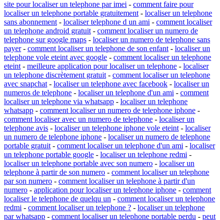
site pour localiser un telephone par imei
-
comment faire pour
localiser un telephone portable gratuitement
-
localiser un telephone
sans abonnement
-
localiser telephone d un ami
-
comment localiser
un telephone android gratuit
-
comment localiser un numero de
telephone sur google maps
-
localiser un numero de telephone sans
payer
-
comment localiser un telephone de son enfant
-
localiser un
telephone vole eteint avec google
-
comment localiser un telephone
eteint
-
meilleure application pour localiser un telephone
-
localiser
un telephone discrètement gratuit
-
comment localiser un telephone
avec snapchat
-
localiser un telephone avec facebook
-
localiser un
numeros de telephone
-
localiser un telephone d'un ami
-
comment
localiser un telephone via whatsapp
-
localiser un telephone
whatsapp
-
comment localiser un numero de telephone iphone
-
comment localiser avec un numero de telephone
-
localiser un
telephone avis
-
localiser un telephone iphone vole eteint
-
localiser
un numero de telephone iphone
-
localiser un numero de telephone
portable gratuit
-
comment localiser un telephone d'un ami
-
localiser
un telephone portable google
-
localiser un telephone redmi
-
localiser un telephone portable avec son numero
-
localiser un
telephone à partir de son numero
-
comment localiser un telephone
par son numero
-
comment localiser un telephone à partir d'un
numero
-
application pour localiser un telephone iphone
-
comment
localiser le telephone de quelqu un
-
comment localiser un telephone
redmi
-
comment localiser un telephone ?
-
localiser un telephone
par whatsapp
-
comment localiser un telephone portable perdu
-
peut