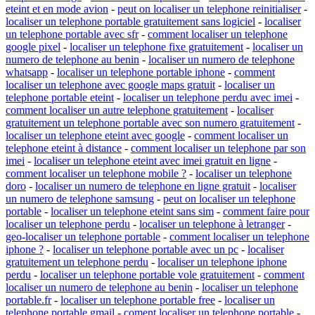
eteint et en mode avion
-
peut on localiser un telephone reinitialiser
-
localiser un telephone portable gratuitement sans logiciel
-
localiser
un telephone portable avec sfr
-
comment localiser un telephone
google pixel
-
localiser un telephone fixe gratuitement
-
localiser un
numero de telephone au benin
-
localiser un numero de telephone
whatsapp
-
localiser un telephone portable iphone
-
comment
localiser un telephone avec google maps gratuit
-
localiser un
telephone portable eteint
-
localiser un telephone perdu avec imei
-
comment localiser un autre telephone gratuitement
-
localiser
gratuitement un telephone portable avec son numero gratuitement
-
localiser un telephone eteint avec google
-
comment localiser un
telephone eteint à distance
-
comment localiser un telephone par son
imei
-
localiser un telephone eteint avec imei gratuit en ligne
-
comment localiser un telephone mobile ?
-
localiser un telephone
doro
-
localiser un numero de telephone en ligne gratuit
-
localiser
un numero de telephone samsung
-
peut on localiser un telephone
portable
-
localiser un telephone eteint sans sim
-
comment faire pour
localiser un telephone perdu
-
localiser un telephone à letranger
-
geo-localiser un telephone portable
-
comment localiser un telephone
iphone ?
-
localiser un telephone portable avec un pc
-
localiser
gratuitement un telephone perdu
-
localiser un telephone iphone
perdu
-
localiser un telephone portable vole gratuitement
-
comment
localiser un numero de telephone au benin
-
localiser un telephone
portable.fr
-
localiser un telephone portable free
-
localiser un
telephone portable gmail
-
coment localiser un telephone portable
-