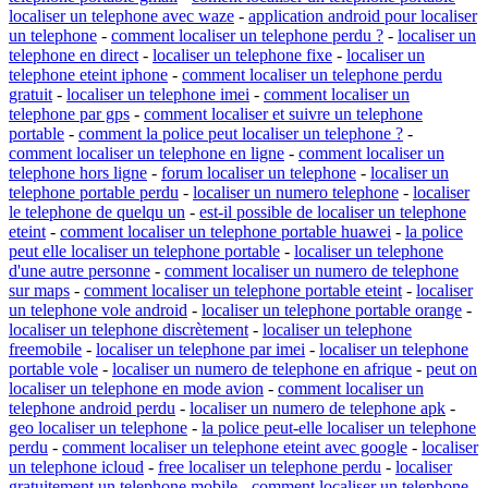
localiser un telephone avec waze
-
application android pour localiser
un telephone
-
comment localiser un telephone perdu ?
-
localiser un
telephone en direct
-
localiser un telephone fixe
-
localiser un
telephone eteint iphone
-
comment localiser un telephone perdu
gratuit
-
localiser un telephone imei
-
comment localiser un
telephone par gps
-
comment localiser et suivre un telephone
portable
-
comment la police peut localiser un telephone ?
-
comment localiser un telephone en ligne
-
comment localiser un
telephone hors ligne
-
forum localiser un telephone
-
localiser un
telephone portable perdu
-
localiser un numero telephone
-
localiser
le telephone de quelqu un
-
est-il possible de localiser un telephone
eteint
-
comment localiser un telephone portable huawei
-
la police
peut elle localiser un telephone portable
-
localiser un telephone
d'une autre personne
-
comment localiser un numero de telephone
sur maps
-
comment localiser un telephone portable eteint
-
localiser
un telephone vole android
-
localiser un telephone portable orange
-
localiser un telephone discrètement
-
localiser un telephone
freemobile
-
localiser un telephone par imei
-
localiser un telephone
portable vole
-
localiser un numero de telephone en afrique
-
peut on
localiser un telephone en mode avion
-
comment localiser un
telephone android perdu
-
localiser un numero de telephone apk
-
geo localiser un telephone
-
la police peut-elle localiser un telephone
perdu
-
comment localiser un telephone eteint avec google
-
localiser
un telephone icloud
-
free localiser un telephone perdu
-
localiser
gratuitement un telephone mobile
-
comment localiser un telephone