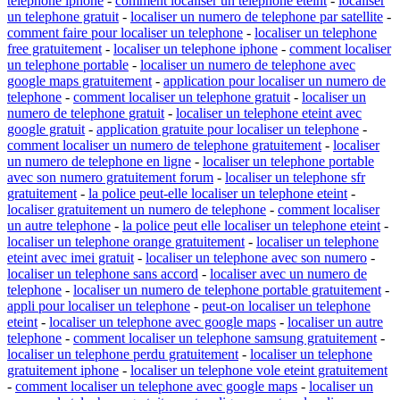
telephone iphone
-
comment localiser un telephone eteint
-
localiser
un telephone gratuit
-
localiser un numero de telephone par satellite
-
comment faire pour localiser un telephone
-
localiser un telephone
free gratuitement
-
localiser un telephone iphone
-
comment localiser
un telephone portable
-
localiser un numero de telephone avec
google maps gratuitement
-
application pour localiser un numero de
telephone
-
comment localiser un telephone gratuit
-
localiser un
numero de telephone gratuit
-
localiser un telephone eteint avec
google gratuit
-
application gratuite pour localiser un telephone
-
comment localiser un numero de telephone gratuitement
-
localiser
un numero de telephone en ligne
-
localiser un telephone portable
avec son numero gratuitement forum
-
localiser un telephone sfr
gratuitement
-
la police peut-elle localiser un telephone eteint
-
localiser gratuitement un numero de telephone
-
comment localiser
un autre telephone
-
la police peut elle localiser un telephone eteint
-
localiser un telephone orange gratuitement
-
localiser un telephone
eteint avec imei gratuit
-
localiser un telephone avec son numero
-
localiser un telephone sans accord
-
localiser avec un numero de
telephone
-
localiser un numero de telephone portable gratuitement
-
appli pour localiser un telephone
-
peut-on localiser un telephone
eteint
-
localiser un telephone avec google maps
-
localiser un autre
telephone
-
comment localiser un telephone samsung gratuitement
-
localiser un telephone perdu gratuitement
-
localiser un telephone
gratuitement iphone
-
localiser un telephone vole eteint gratuitement
-
comment localiser un telephone avec google maps
-
localiser un