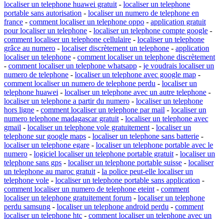
localiser un telephone huawei gratuit
-
localiser un telephone
portable sans autorisation
-
localiser un numero de telephone en
france
-
comment localiser un telephone oppo
-
application gratuit
pour localiser un telephone
-
localiser un telephone compte google
-
comment localiser un telephone cellulaire
-
localiser un telephone
grâce au numero
-
localiser discrètement un telephone
-
application
localiser un telephone
-
comment localiser un telephone discrètement
-
comment localiser un telephone whatsapp
-
je voudrais localiser un
numero de telephone
-
localiser un telephone avec google map
-
comment localiser un numero de telephone perdu
-
localiser un
telephone huawei
-
localiser un telephone avec un autre telephone
-
localiser un telephone a partir du numero
-
localiser un telephone
hors ligne
-
comment localiser un telephone par mail
-
localiser un
numero telephone madagascar gratuit
-
localiser un telephone avec
gmail
-
localiser un telephone vole gratuitement
-
localiser un
telephone sur google maps
-
localiser un telephone sans batterie
-
localiser un telephone egare
-
localiser un telephone portable avec le
numero
-
logiciel localiser un telephone portable gratuit
-
localiser un
telephone sans gps
-
localiser un telephone portable suisse
-
localiser
un telephone au maroc gratuit
-
la police peut-elle localiser un
telephone vole
-
localiser un telephone portable sans application
-
comment localiser un numero de telephone eteint
-
comment
localiser un telephone gratuitement forum
-
localiser un telephone
perdu samsung
-
localiser un telephone android perdu
-
comment
localiser un telephone htc
-
comment localiser un telephone avec un