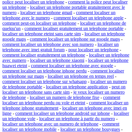
police peut localiser un telephone
-
comment la police peut localiser
un telephone
-
localiser un telephone portable gratuitement avec le
numero
-
localiser un telephone gmail
-
comment localiser un
telephone avec le numero
-
comment localiser un telephone apple
-
comment peut-on localiser un telephone
-
localiser un telephone de
quelqu'un
-
comment localiser gratuitement un telephone portable
-
localiser un telephone eteint sans carte sim
-
localiser un telephone
google maps
-
comment localiser un telephone sur google maps
-
comment localiser un telephone avec son numero
-
localiser un
telephone avec imei gratuit forum
-
pour localiser un telephone
-
comment localiser gratuitement un telephone
-
localiser un telephone
avec numero
-
localiser un telephone xiaomi
-
localiser un telephone
huawei eteint
-
comment localiser un telephone avec google
-
comment localiser un telephone iphone perdu
-
comment localiser
un telephone sur maps
-
localiser un telephone en temps reel
-
comment localiser un telephone sur whatsapp
-
localiser un numero
de telephone portable
-
localiser un telephone application
-
peut on
localiser un telephone sans carte sim
-
je veux localiser un numero
de telephone
-
localiser un numero de telephone fixe
-
comment
localiser un telephone perdu ou vole et eteint
-
comment localiser un
telephone iphone gratuitement
-
localiser un telephone avec imei en
ligne
-
comment localiser un telephone android sur iphone
-
localiser
un telephone vole
-
localiser un telephone à partir du numero
-
localiser un telephone avec un numero de telephone
-
comment
localiser un telephone mobile
-
localiser un telephone bouygues
-