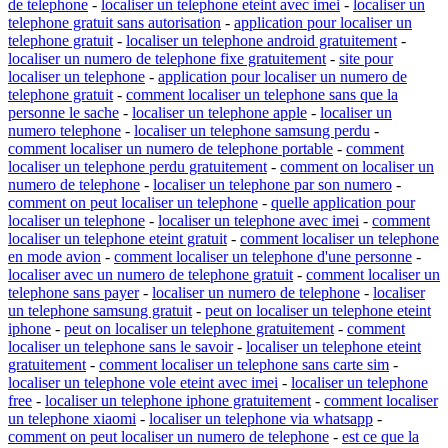
de telephone
-
localiser un telephone eteint avec imei
-
localiser un
telephone gratuit sans autorisation
-
application pour localiser un
telephone gratuit
-
localiser un telephone android gratuitement
-
localiser un numero de telephone fixe gratuitement
-
site pour
localiser un telephone
-
application pour localiser un numero de
telephone gratuit
-
comment localiser un telephone sans que la
personne le sache
-
localiser un telephone apple
-
localiser un
numero telephone
-
localiser un telephone samsung perdu
-
comment localiser un numero de telephone portable
-
comment
localiser un telephone perdu gratuitement
-
comment on localiser un
numero de telephone
-
localiser un telephone par son numero
-
comment on peut localiser un telephone
-
quelle application pour
localiser un telephone
-
localiser un telephone avec imei
-
comment
localiser un telephone eteint gratuit
-
comment localiser un telephone
en mode avion
-
comment localiser un telephone d'une personne
-
localiser avec un numero de telephone gratuit
-
comment localiser un
telephone sans payer
-
localiser un numero de telephone
-
localiser
un telephone samsung gratuit
-
peut on localiser un telephone eteint
iphone
-
peut on localiser un telephone gratuitement
-
comment
localiser un telephone sans le savoir
-
localiser un telephone eteint
gratuitement
-
comment localiser un telephone sans carte sim
-
localiser un telephone vole eteint avec imei
-
localiser un telephone
free
-
localiser un telephone iphone gratuitement
-
comment localiser
un telephone xiaomi
-
localiser un telephone via whatsapp
-
comment on peut localiser un numero de telephone
-
est ce que la