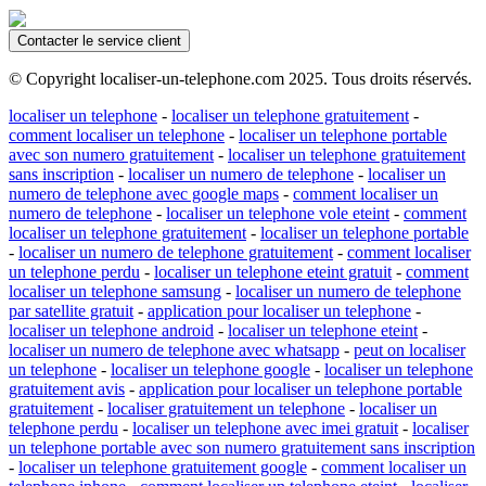
Contacter le service client
© Copyright localiser-un-telephone.com 2025. Tous droits réservés.
localiser un telephone
-
localiser un telephone gratuitement
-
comment localiser un telephone
-
localiser un telephone portable
avec son numero gratuitement
-
localiser un telephone gratuitement
sans inscription
-
localiser un numero de telephone
-
localiser un
numero de telephone avec google maps
-
comment localiser un
numero de telephone
-
localiser un telephone vole eteint
-
comment
localiser un telephone gratuitement
-
localiser un telephone portable
-
localiser un numero de telephone gratuitement
-
comment localiser
un telephone perdu
-
localiser un telephone eteint gratuit
-
comment
localiser un telephone samsung
-
localiser un numero de telephone
par satellite gratuit
-
application pour localiser un telephone
-
localiser un telephone android
-
localiser un telephone eteint
-
localiser un numero de telephone avec whatsapp
-
peut on localiser
un telephone
-
localiser un telephone google
-
localiser un telephone
gratuitement avis
-
application pour localiser un telephone portable
gratuitement
-
localiser gratuitement un telephone
-
localiser un
telephone perdu
-
localiser un telephone avec imei gratuit
-
localiser
un telephone portable avec son numero gratuitement sans inscription
-
localiser un telephone gratuitement google
-
comment localiser un