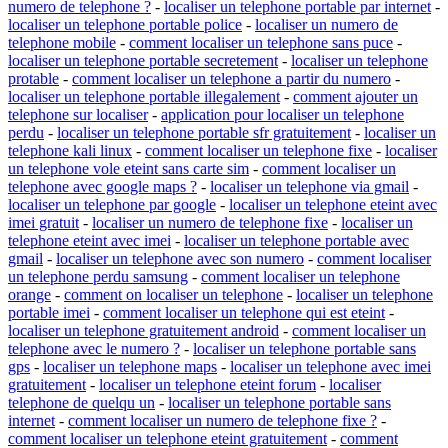
numero de telephone ?
-
localiser un telephone portable par internet
-
localiser un telephone portable police
-
localiser un numero de
telephone mobile
-
comment localiser un telephone sans puce
-
localiser un telephone portable secretement
-
localiser un telephone
protable
-
comment localiser un telephone a partir du numero
-
localiser un telephone portable illegalement
-
comment ajouter un
telephone sur localiser
-
application pour localiser un telephone
perdu
-
localiser un telephone portable sfr gratuitement
-
localiser un
telephone kali linux
-
comment localiser un telephone fixe
-
localiser
un telephone vole eteint sans carte sim
-
comment localiser un
telephone avec google maps ?
-
localiser un telephone via gmail
-
localiser un telephone par google
-
localiser un telephone eteint avec
imei gratuit
-
localiser un numero de telephone fixe
-
localiser un
telephone eteint avec imei
-
localiser un telephone portable avec
gmail
-
localiser un telephone avec son numero
-
comment localiser
un telephone perdu samsung
-
comment localiser un telephone
orange
-
comment on localiser un telephone
-
localiser un telephone
portable imei
-
comment localiser un telephone qui est eteint
-
localiser un telephone gratuitement android
-
comment localiser un
telephone avec le numero ?
-
localiser un telephone portable sans
gps
-
localiser un telephone maps
-
localiser un telephone avec imei
gratuitement
-
localiser un telephone eteint forum
-
localiser
telephone de quelqu un
-
localiser un telephone portable sans
internet
-
comment localiser un numero de telephone fixe ?
-
comment localiser un telephone eteint gratuitement
-
comment