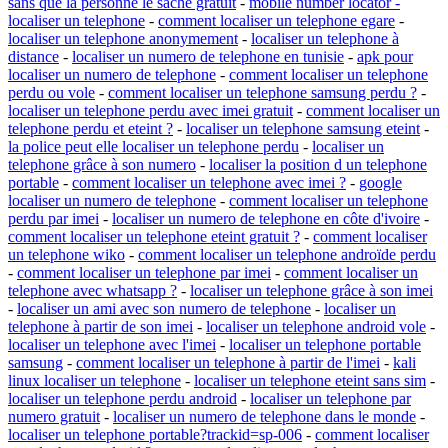
sans que la personne le sache gratuit
-
mobile number locator -
localiser un telephone
-
comment localiser un telephone egare
-
localiser un telephone anonymement
-
localiser un telephone à
distance
-
localiser un numero de telephone en tunisie
-
apk pour
localiser un numero de telephone
-
comment localiser un telephone
perdu ou vole
-
comment localiser un telephone samsung perdu ?
-
localiser un telephone perdu avec imei gratuit
-
comment localiser un
telephone perdu et eteint ?
-
localiser un telephone samsung eteint
-
la police peut elle localiser un telephone perdu
-
localiser un
telephone grâce à son numero
-
localiser la position d un telephone
portable
-
comment localiser un telephone avec imei ?
-
google
localiser un numero de telephone
-
comment localiser un telephone
perdu par imei
-
localiser un numero de telephone en côte d'ivoire
-
comment localiser un telephone eteint gratuit ?
-
comment localiser
un telephone wiko
-
comment localiser un telephone androïde perdu
-
comment localiser un telephone par imei
-
comment localiser un
telephone avec whatsapp ?
-
localiser un telephone grâce à son imei
-
localiser un ami avec son numero de telephone
-
localiser un
telephone à partir de son imei
-
localiser un telephone android vole
-
localiser un telephone avec l'imei
-
localiser un telephone portable
samsung
-
comment localiser un telephone à partir de l'imei
-
kali
linux localiser un telephone
-
localiser un telephone eteint sans sim
-
localiser un telephone perdu android
-
localiser un telephone par
numero gratuit
-
localiser un numero de telephone dans le monde
-
localiser un telephone portable?trackid=sp-006
-
comment localiser