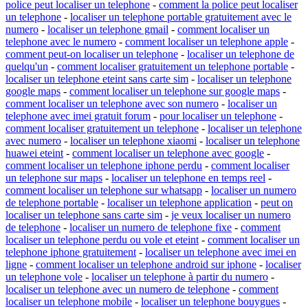
police peut localiser un telephone
-
comment la police peut localiser
un telephone
-
localiser un telephone portable gratuitement avec le
numero
-
localiser un telephone gmail
-
comment localiser un
telephone avec le numero
-
comment localiser un telephone apple
-
comment peut-on localiser un telephone
-
localiser un telephone de
quelqu'un
-
comment localiser gratuitement un telephone portable
-
localiser un telephone eteint sans carte sim
-
localiser un telephone
google maps
-
comment localiser un telephone sur google maps
-
comment localiser un telephone avec son numero
-
localiser un
telephone avec imei gratuit forum
-
pour localiser un telephone
-
comment localiser gratuitement un telephone
-
localiser un telephone
avec numero
-
localiser un telephone xiaomi
-
localiser un telephone
huawei eteint
-
comment localiser un telephone avec google
-
comment localiser un telephone iphone perdu
-
comment localiser
un telephone sur maps
-
localiser un telephone en temps reel
-
comment localiser un telephone sur whatsapp
-
localiser un numero
de telephone portable
-
localiser un telephone application
-
peut on
localiser un telephone sans carte sim
-
je veux localiser un numero
de telephone
-
localiser un numero de telephone fixe
-
comment
localiser un telephone perdu ou vole et eteint
-
comment localiser un
telephone iphone gratuitement
-
localiser un telephone avec imei en
ligne
-
comment localiser un telephone android sur iphone
-
localiser
un telephone vole
-
localiser un telephone à partir du numero
-
localiser un telephone avec un numero de telephone
-
comment
localiser un telephone mobile
-
localiser un telephone bouygues
-