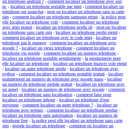
un telephone android ?
-
comment localiser un telephone avec son
pc
-
localiser un telephone portable par imei
-
comment localiser un
telephone sur snapchat
-
peut on localiser un telephone sans la carte
sim
-
comment localiser un telephone samsung eteint
-
la police peut
elle localiser un telephone vole
-
comment localiser un telephone
avec imei gratuit
-
localiser un telephone perdu sfr
-
peut-on localiser
un telephone sans carte sim
-
localiser un telephone perdu eteint
-
comment localiser un telephone avec le code imei
-
localiser un
telephone par le numero
-
comment localiser un telephone avec
google ?
-
localiser un vieux telephone
-
comment localiser un
telephone via google
-
comment localiser un numero telephone
-
localiser un telephone portable gendarmerie
-
la gendarmerie peut
elle localiser un telephone
-
localiser un telephone huawei vole eteint
-
localiser un autre telephone perdu
-
localiser un telephone avec
python
-
comment localiser un telephone portable gratuit
-
localiser
gratuitement un numero de telephone avec google maps
-
localiser
un numero de telephone mobile gratuit
-
localiser un telephone avec
un appel
-
localiser un numero de telephone avec google
-
comment
localiser un telephone sans localisation
-
comment faire pour
localiser un telephone iphone
-
localiser un telephone d'une
personne
-
comment localiser un autre telephone ?
-
localiser un
telephone avec termux
-
comment localiser un telephone perdue
-
localiser un telephone sans autorisation
-
localiser un numero de
telephone free
-
la police peut elle localiser un telephone sans carte
sim
-
google localiser un telephone
-
comment on localiser un