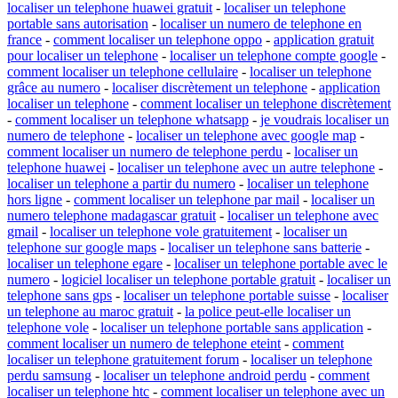
localiser un telephone huawei gratuit
-
localiser un telephone
portable sans autorisation
-
localiser un numero de telephone en
france
-
comment localiser un telephone oppo
-
application gratuit
pour localiser un telephone
-
localiser un telephone compte google
-
comment localiser un telephone cellulaire
-
localiser un telephone
grâce au numero
-
localiser discrètement un telephone
-
application
localiser un telephone
-
comment localiser un telephone discrètement
-
comment localiser un telephone whatsapp
-
je voudrais localiser un
numero de telephone
-
localiser un telephone avec google map
-
comment localiser un numero de telephone perdu
-
localiser un
telephone huawei
-
localiser un telephone avec un autre telephone
-
localiser un telephone a partir du numero
-
localiser un telephone
hors ligne
-
comment localiser un telephone par mail
-
localiser un
numero telephone madagascar gratuit
-
localiser un telephone avec
gmail
-
localiser un telephone vole gratuitement
-
localiser un
telephone sur google maps
-
localiser un telephone sans batterie
-
localiser un telephone egare
-
localiser un telephone portable avec le
numero
-
logiciel localiser un telephone portable gratuit
-
localiser un
telephone sans gps
-
localiser un telephone portable suisse
-
localiser
un telephone au maroc gratuit
-
la police peut-elle localiser un
telephone vole
-
localiser un telephone portable sans application
-
comment localiser un numero de telephone eteint
-
comment
localiser un telephone gratuitement forum
-
localiser un telephone
perdu samsung
-
localiser un telephone android perdu
-
comment
localiser un telephone htc
-
comment localiser un telephone avec un