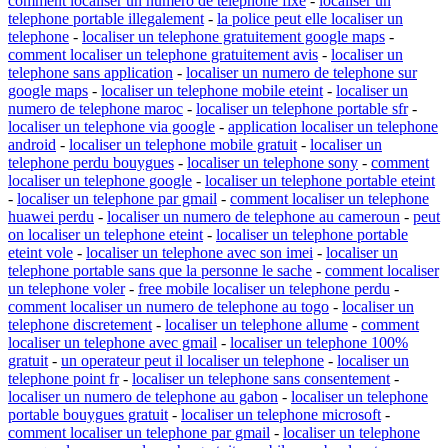
comment localiser un numero de telephone fixe
-
localiser un
telephone portable illegalement
-
la police peut elle localiser un
telephone
-
localiser un telephone gratuitement google maps
-
comment localiser un telephone gratuitement avis
-
localiser un
telephone sans application
-
localiser un numero de telephone sur
google maps
-
localiser un telephone mobile eteint
-
localiser un
numero de telephone maroc
-
localiser un telephone portable sfr
-
localiser un telephone via google
-
application localiser un telephone
android
-
localiser un telephone mobile gratuit
-
localiser un
telephone perdu bouygues
-
localiser un telephone sony
-
comment
localiser un telephone google
-
localiser un telephone portable eteint
-
localiser un telephone par gmail
-
comment localiser un telephone
huawei perdu
-
localiser un numero de telephone au cameroun
-
peut
on localiser un telephone eteint
-
localiser un telephone portable
eteint vole
-
localiser un telephone avec son imei
-
localiser un
telephone portable sans que la personne le sache
-
comment localiser
un telephone voler
-
free mobile localiser un telephone perdu
-
comment localiser un numero de telephone au togo
-
localiser un
telephone discretement
-
localiser un telephone allume
-
comment
localiser un telephone avec gmail
-
localiser un telephone 100%
gratuit
-
un operateur peut il localiser un telephone
-
localiser un
telephone point fr
-
localiser un telephone sans consentement
-
localiser un numero de telephone au gabon
-
localiser un telephone
portable bouygues gratuit
-
localiser un telephone microsoft
-
comment localiser un telephone par gmail
-
localiser un telephone