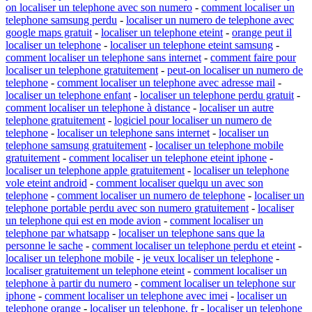
on localiser un telephone avec son numero
-
comment localiser un
telephone samsung perdu
-
localiser un numero de telephone avec
google maps gratuit
-
localiser un telephone eteint
-
orange peut il
localiser un telephone
-
localiser un telephone eteint samsung
-
comment localiser un telephone sans internet
-
comment faire pour
localiser un telephone gratuitement
-
peut-on localiser un numero de
telephone
-
comment localiser un telephone avec adresse mail
-
localiser un telephone enfant
-
localiser un telephone perdu gratuit
-
comment localiser un telephone à distance
-
localiser un autre
telephone gratuitement
-
logiciel pour localiser un numero de
telephone
-
localiser un telephone sans internet
-
localiser un
telephone samsung gratuitement
-
localiser un telephone mobile
gratuitement
-
comment localiser un telephone eteint iphone
-
localiser un telephone apple gratuitement
-
localiser un telephone
vole eteint android
-
comment localiser quelqu un avec son
telephone
-
comment localiser un numero de telephone
-
localiser un
telephone portable perdu avec son numero gratuitement
-
localiser
un telephone qui est en mode avion
-
comment localiser un
telephone par whatsapp
-
localiser un telephone sans que la
personne le sache
-
comment localiser un telephone perdu et eteint
-
localiser un telephone mobile
-
je veux localiser un telephone
-
localiser gratuitement un telephone eteint
-
comment localiser un
telephone à partir du numero
-
comment localiser un telephone sur
iphone
-
comment localiser un telephone avec imei
-
localiser un
telephone orange
-
localiser un telephone. fr
-
localiser un telephone