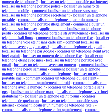
numero de telephone ?
-
localiser un telephone portable par internet
-
localiser un telephone portable police
-
localiser un numero de
telephone mobile
-
comment localiser un telephone sans puce
-
localiser un telephone portable secretement
-
localiser un telephone
protable
-
comment localiser un telephone a partir du numero
-
localiser un telephone portable illegalement
-
comment ajouter un
telephone sur localiser
-
application pour localiser un telephone
perdu
-
localiser un telephone portable sfr gratuitement
-
localiser un
telephone kali linux
-
comment localiser un telephone fixe
-
localiser
un telephone vole eteint sans carte sim
-
comment localiser un
telephone avec google maps ?
-
localiser un telephone via gmail
-
localiser un telephone par google
-
localiser un telephone eteint avec
imei gratuit
-
localiser un numero de telephone fixe
-
localiser un
telephone eteint avec imei
-
localiser un telephone portable avec
gmail
-
localiser un telephone avec son numero
-
comment localiser
un telephone perdu samsung
-
comment localiser un telephone
orange
-
comment on localiser un telephone
-
localiser un telephone
portable imei
-
comment localiser un telephone qui est eteint
-
localiser un telephone gratuitement android
-
comment localiser un
telephone avec le numero ?
-
localiser un telephone portable sans
gps
-
localiser un telephone maps
-
localiser un telephone avec imei
gratuitement
-
localiser un telephone eteint forum
-
localiser
telephone de quelqu un
-
localiser un telephone portable sans
internet
-
comment localiser un numero de telephone fixe ?
-
comment localiser un telephone eteint gratuitement
-
comment