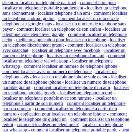
site pour localiser un telephone par imei
-
comment faire pour
localiser un telephone portable gratuitement
-
localiser un telephone
sans abonnement
-
localiser telephone d un ami
-
comment localiser
un telephone android gratuit
-
comment localiser un numero de
telephone sur google maps
-
localiser un numero de telephone sans
payer
-
comment localiser un telephone de son enfant
-
localiser un
telephone vole eteint avec google
-
comment localiser un telephone
eteint
-
meilleure application pour localiser un telephone
-
localiser
un telephone discrètement gratuit
-
comment localiser un telephone
avec snapchat
-
localiser un telephone avec facebook
-
localiser un
numeros de telephone
-
localiser un telephone d'un ami
-
comment
localiser un telephone via whatsapp
-
localiser un telephone
whatsapp
-
comment localiser un numero de telephone iphone
-
comment localiser avec un numero de telephone
-
localiser un
telephone avis
-
localiser un telephone iphone vole eteint
-
localiser
un numero de telephone iphone
-
localiser un numero de telephone
portable gratuit
-
comment localiser un telephone d'un ami
-
localiser
un telephone portable google
-
localiser un telephone redmi
-
localiser un telephone portable avec son numero
-
localiser un
telephone à partir de son numero
-
comment localiser un telephone
par son numero
-
comment localiser un telephone à partir d'un
numero
-
application pour localiser un telephone iphone
-
comment
localiser le telephone de quelqu un
-
comment localiser un telephone
redmi
-
comment localiser un telephone ?
-
localiser un telephone
par whatsapp
-
comment localiser un telephone portable perdu
-
peut