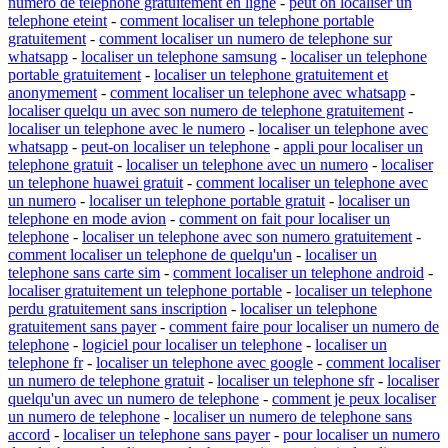
numero de telephone gratuitement en ligne
-
peut on localiser un
telephone eteint
-
comment localiser un telephone portable
gratuitement
-
comment localiser un numero de telephone sur
whatsapp
-
localiser un telephone samsung
-
localiser un telephone
portable gratuitement
-
localiser un telephone gratuitement et
anonymement
-
comment localiser un telephone avec whatsapp
-
localiser quelqu un avec son numero de telephone gratuitement
-
localiser un telephone avec le numero
-
localiser un telephone avec
whatsapp
-
peut-on localiser un telephone
-
appli pour localiser un
telephone gratuit
-
localiser un telephone avec un numero
-
localiser
un telephone huawei gratuit
-
comment localiser un telephone avec
un numero
-
localiser un telephone portable gratuit
-
localiser un
telephone en mode avion
-
comment on fait pour localiser un
telephone
-
localiser un telephone avec son numero gratuitement
-
comment localiser un telephone de quelqu'un
-
localiser un
telephone sans carte sim
-
comment localiser un telephone android
-
localiser gratuitement un telephone portable
-
localiser un telephone
perdu gratuitement sans inscription
-
localiser un telephone
gratuitement sans payer
-
comment faire pour localiser un numero de
telephone
-
logiciel pour localiser un telephone
-
localiser un
telephone fr
-
localiser un telephone avec google
-
comment localiser
un numero de telephone gratuit
-
localiser un telephone sfr
-
localiser
quelqu'un avec un numero de telephone
-
comment je peux localiser
un numero de telephone
-
localiser un numero de telephone sans
accord
-
localiser un telephone sans payer
-
pour localiser un numero