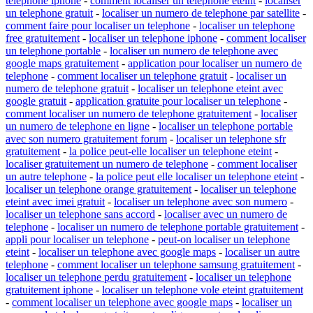
telephone iphone
-
comment localiser un telephone eteint
-
localiser
un telephone gratuit
-
localiser un numero de telephone par satellite
-
comment faire pour localiser un telephone
-
localiser un telephone
free gratuitement
-
localiser un telephone iphone
-
comment localiser
un telephone portable
-
localiser un numero de telephone avec
google maps gratuitement
-
application pour localiser un numero de
telephone
-
comment localiser un telephone gratuit
-
localiser un
numero de telephone gratuit
-
localiser un telephone eteint avec
google gratuit
-
application gratuite pour localiser un telephone
-
comment localiser un numero de telephone gratuitement
-
localiser
un numero de telephone en ligne
-
localiser un telephone portable
avec son numero gratuitement forum
-
localiser un telephone sfr
gratuitement
-
la police peut-elle localiser un telephone eteint
-
localiser gratuitement un numero de telephone
-
comment localiser
un autre telephone
-
la police peut elle localiser un telephone eteint
-
localiser un telephone orange gratuitement
-
localiser un telephone
eteint avec imei gratuit
-
localiser un telephone avec son numero
-
localiser un telephone sans accord
-
localiser avec un numero de
telephone
-
localiser un numero de telephone portable gratuitement
-
appli pour localiser un telephone
-
peut-on localiser un telephone
eteint
-
localiser un telephone avec google maps
-
localiser un autre
telephone
-
comment localiser un telephone samsung gratuitement
-
localiser un telephone perdu gratuitement
-
localiser un telephone
gratuitement iphone
-
localiser un telephone vole eteint gratuitement
-
comment localiser un telephone avec google maps
-
localiser un