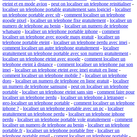
eteint et en mode avion
-
peut on localiser un telephone reinitialiser
-
localiser un telephone portable gratuitement sans logiciel
-
localiser
un telephone portable avec sfr
-
comment localiser un telephone
google pixel
-
localiser un telephone fixe gratuitement
-
localiser un
numero de telephone au benin
-
localiser un numero de telephone
whatsapp
-
localiser un telephone portable iphone
-
comment
localiser un telephone avec google maps gratuit
-
localiser un
telephone portable eteint
-
localiser un telephone perdu avec imei
-
comment localiser un autre telephone gratuitement
-
localiser
gratuitement un telephone portable avec son numero gratuitement
-
localiser un telephone eteint avec google
-
comment localiser un
telephone eteint à distance
-
comment localiser un telephone par son
imei
-
localiser un telephone eteint avec imei gratuit en ligne
-
comment localiser un telephone mobile ?
-
localiser un telephone
doro
-
localiser un numero de telephone en ligne gratuit
-
localiser
un numero de telephone samsung
-
peut on localiser un telephone
portable
-
localiser un telephone eteint sans sim
-
comment faire pour
localiser un telephone perdu
-
localiser un telephone à letranger
-
geo-localiser un telephone portable
-
comment localiser un telephone
iphone ?
-
localiser un telephone portable avec un pc
-
localiser
gratuitement un telephone perdu
-
localiser un telephone iphone
perdu
-
localiser un telephone portable vole gratuitement
-
comment
localiser un numero de telephone au benin
-
localiser un telephone
portable.fr
-
localiser un telephone portable free
-
localiser un
telephone portable gmail
-
coment localiser un telephone portable
-