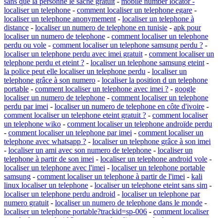
sans que la personne le sache gratuit
-
mobile number locator -
localiser un telephone
-
comment localiser un telephone egare
-
localiser un telephone anonymement
-
localiser un telephone à
distance
-
localiser un numero de telephone en tunisie
-
apk pour
localiser un numero de telephone
-
comment localiser un telephone
perdu ou vole
-
comment localiser un telephone samsung perdu ?
-
localiser un telephone perdu avec imei gratuit
-
comment localiser un
telephone perdu et eteint ?
-
localiser un telephone samsung eteint
-
la police peut elle localiser un telephone perdu
-
localiser un
telephone grâce à son numero
-
localiser la position d un telephone
portable
-
comment localiser un telephone avec imei ?
-
google
localiser un numero de telephone
-
comment localiser un telephone
perdu par imei
-
localiser un numero de telephone en côte d'ivoire
-
comment localiser un telephone eteint gratuit ?
-
comment localiser
un telephone wiko
-
comment localiser un telephone androïde perdu
-
comment localiser un telephone par imei
-
comment localiser un
telephone avec whatsapp ?
-
localiser un telephone grâce à son imei
-
localiser un ami avec son numero de telephone
-
localiser un
telephone à partir de son imei
-
localiser un telephone android vole
-
localiser un telephone avec l'imei
-
localiser un telephone portable
samsung
-
comment localiser un telephone à partir de l'imei
-
kali
linux localiser un telephone
-
localiser un telephone eteint sans sim
-
localiser un telephone perdu android
-
localiser un telephone par
numero gratuit
-
localiser un numero de telephone dans le monde
-
localiser un telephone portable?trackid=sp-006
-
comment localiser