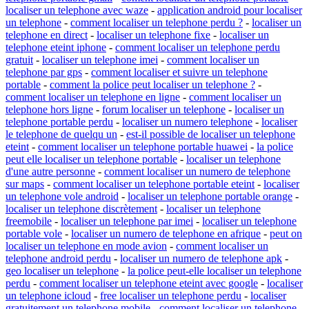
localiser un telephone avec waze
-
application android pour localiser
un telephone
-
comment localiser un telephone perdu ?
-
localiser un
telephone en direct
-
localiser un telephone fixe
-
localiser un
telephone eteint iphone
-
comment localiser un telephone perdu
gratuit
-
localiser un telephone imei
-
comment localiser un
telephone par gps
-
comment localiser et suivre un telephone
portable
-
comment la police peut localiser un telephone ?
-
comment localiser un telephone en ligne
-
comment localiser un
telephone hors ligne
-
forum localiser un telephone
-
localiser un
telephone portable perdu
-
localiser un numero telephone
-
localiser
le telephone de quelqu un
-
est-il possible de localiser un telephone
eteint
-
comment localiser un telephone portable huawei
-
la police
peut elle localiser un telephone portable
-
localiser un telephone
d'une autre personne
-
comment localiser un numero de telephone
sur maps
-
comment localiser un telephone portable eteint
-
localiser
un telephone vole android
-
localiser un telephone portable orange
-
localiser un telephone discrètement
-
localiser un telephone
freemobile
-
localiser un telephone par imei
-
localiser un telephone
portable vole
-
localiser un numero de telephone en afrique
-
peut on
localiser un telephone en mode avion
-
comment localiser un
telephone android perdu
-
localiser un numero de telephone apk
-
geo localiser un telephone
-
la police peut-elle localiser un telephone
perdu
-
comment localiser un telephone eteint avec google
-
localiser
un telephone icloud
-
free localiser un telephone perdu
-
localiser
gratuitement un telephone mobile
-
comment localiser un telephone