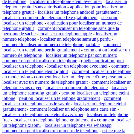
de telephone
-
localiser un telephone eteint avec imei
-
localiser un
telephone gratuit sans autorisation
-
application pour localiser un
telephone gratuit
-
localiser un telephone android gratuitement
-
localiser un numero de telephone fixe gratuitement
-
site pour
localiser un telephone
-
application pour localiser un numero de
telephone gratuit
-
comment localiser un telephone sans que la
personne le sache
-
localiser un telephone apple
-
localiser un
numero telephone
-
localiser un telephone samsung perdu
-
comment localiser un numero de telephone portable
-
comment
localiser un telephone perdu gratuitement
-
comment on localiser un
numero de telephone
-
localiser un telephone par son numero
-
comment on peut localiser un telephone
-
quelle application pour
localiser un telephone
-
localiser un telephone avec imei
-
comment
localiser un telephone eteint gratuit
-
comment localiser un telephone
en mode avion
-
comment localiser un telephone d'une personne
-
localiser avec un numero de telephone gratuit
-
comment localiser un
telephone sans payer
-
localiser un numero de telephone
-
localiser
un telephone samsung gratuit
-
peut on localiser un telephone eteint
iphone
-
peut on localiser un telephone gratuitement
-
comment
localiser un telephone sans le savoir
-
localiser un telephone eteint
gratuitement
-
comment localiser un telephone sans carte sim
-
localiser un telephone vole eteint avec imei
-
localiser un telephone
free
-
localiser un telephone iphone gratuitement
-
comment localiser
un telephone xiaomi
-
localiser un telephone via whatsapp
-
comment on peut localiser un numero de telephone
-
est ce que la