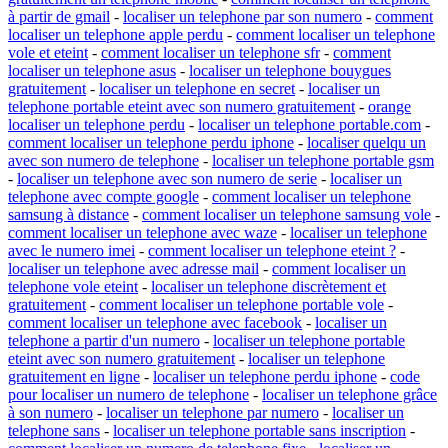
à partir de gmail
-
localiser un telephone par son numero
-
comment
localiser un telephone apple perdu
-
comment localiser un telephone
vole et eteint
-
comment localiser un telephone sfr
-
comment
localiser un telephone asus
-
localiser un telephone bouygues
gratuitement
-
localiser un telephone en secret
-
localiser un
telephone portable eteint avec son numero gratuitement
-
orange
localiser un telephone perdu
-
localiser un telephone portable.com
-
comment localiser un telephone perdu iphone
-
localiser quelqu un
avec son numero de telephone
-
localiser un telephone portable gsm
-
localiser un telephone avec son numero de serie
-
localiser un
telephone avec compte google
-
comment localiser un telephone
samsung à distance
-
comment localiser un telephone samsung vole
-
comment localiser un telephone avec waze
-
localiser un telephone
avec le numero imei
-
comment localiser un telephone eteint ?
-
localiser un telephone avec adresse mail
-
comment localiser un
telephone vole eteint
-
localiser un telephone discrètement et
gratuitement
-
comment localiser un telephone portable vole
-
comment localiser un telephone avec facebook
-
localiser un
telephone a partir d'un numero
-
localiser un telephone portable
eteint avec son numero gratuitement
-
localiser un telephone
gratuitement en ligne
-
localiser un telephone perdu iphone
-
code
pour localiser un numero de telephone
-
localiser un telephone grâce
à son numero
-
localiser un telephone par numero
-
localiser un
telephone sans
-
localiser un telephone portable sans inscription
-