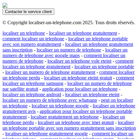
Contacter le service client
© Copyright localiser-un-telephone.com 2025. Tous droits réservés.
localiser un telephone
-
localiser un telephone gratuitement
-
comment localiser un telephone
-
localiser un telephone portable
avec son numero gratuitement
-
localiser un telephone gratuitement
sans inscription
-
localiser un numero de telephone
-
localiser un
numero de telephone avec google maps
-
comment localiser un
numero de telephone
-
localiser un telephone vole eteint
-
comment
localiser un telephone gratuitement
-
localiser un telephone portable
-
localiser un numero de telephone gratuitement
-
comment localiser
un telephone perdu
-
localiser un telephone eteint gratuit
-
comment
localiser un telephone samsung
-
localiser un numero de telephone
par satellite gratuit
-
application pour localiser un telephone
-
localiser un telephone android
-
localiser un telephone eteint
-
localiser un numero de telephone avec whatsapp
-
peut on localiser
un telephone
-
localiser un telephone google
-
localiser un telephone
gratuitement avis
-
application pour localiser un telephone portable
gratuitement
-
localiser gratuitement un telephone
-
localiser un
telephone perdu
-
localiser un telephone avec imei gratuit
-
localiser
un telephone portable avec son numero gratuitement sans inscription
-
localiser un telephone gratuitement google
-
comment localiser un