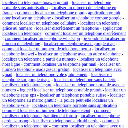
localiser un telephone huawei gratuit
-
localiser un telephone
portable sans autorisation
-
localiser un numero de telephone en
france
-
comment localiser un telephone oppo
-
application gratuit
pour localiser un telephone
-
localiser un telephone compte google
-
comment localiser un telephone cellulaire
-
localiser un telephone
grâce au numero
-
localiser discrètement un telephone
-
application
localiser un telephone
-
comment localiser un telephone discrètement
-
comment localiser un telephone whatsapp
-
je voudrais localiser un
numero de telephone
-
localiser un telephone avec google map
-
comment localiser un numero de telephone perdu
-
localiser un
telephone huawei
-
localiser un telephone avec un autre telephone
-
localiser un telephone a partir du numero
-
localiser un telephone
hors ligne
-
comment localiser un telephone par mail
-
localiser un
numero telephone madagascar gratuit
-
localiser un telephone avec
gmail
-
localiser un telephone vole gratuitement
-
localiser un
telephone sur google maps
-
localiser un telephone sans batterie
-
localiser un telephone egare
-
localiser un telephone portable avec le
numero
-
logiciel localiser un telephone portable gratuit
-
localiser un
telephone sans gps
-
localiser un telephone portable suisse
-
localiser
un telephone au maroc gratuit
-
la police peut-elle localiser un
telephone vole
-
localiser un telephone portable sans application
-
comment localiser un numero de telephone eteint
-
comment
localiser un telephone gratuitement forum
-
localiser un telephone
perdu samsung
-
localiser un telephone android perdu
-
comment
localiser un telephone htc
-
comment localiser un telephone avec un