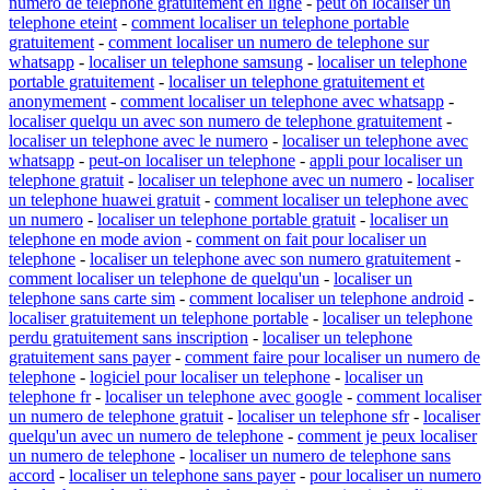
numero de telephone gratuitement en ligne
-
peut on localiser un
telephone eteint
-
comment localiser un telephone portable
gratuitement
-
comment localiser un numero de telephone sur
whatsapp
-
localiser un telephone samsung
-
localiser un telephone
portable gratuitement
-
localiser un telephone gratuitement et
anonymement
-
comment localiser un telephone avec whatsapp
-
localiser quelqu un avec son numero de telephone gratuitement
-
localiser un telephone avec le numero
-
localiser un telephone avec
whatsapp
-
peut-on localiser un telephone
-
appli pour localiser un
telephone gratuit
-
localiser un telephone avec un numero
-
localiser
un telephone huawei gratuit
-
comment localiser un telephone avec
un numero
-
localiser un telephone portable gratuit
-
localiser un
telephone en mode avion
-
comment on fait pour localiser un
telephone
-
localiser un telephone avec son numero gratuitement
-
comment localiser un telephone de quelqu'un
-
localiser un
telephone sans carte sim
-
comment localiser un telephone android
-
localiser gratuitement un telephone portable
-
localiser un telephone
perdu gratuitement sans inscription
-
localiser un telephone
gratuitement sans payer
-
comment faire pour localiser un numero de
telephone
-
logiciel pour localiser un telephone
-
localiser un
telephone fr
-
localiser un telephone avec google
-
comment localiser
un numero de telephone gratuit
-
localiser un telephone sfr
-
localiser
quelqu'un avec un numero de telephone
-
comment je peux localiser
un numero de telephone
-
localiser un numero de telephone sans
accord
-
localiser un telephone sans payer
-
pour localiser un numero