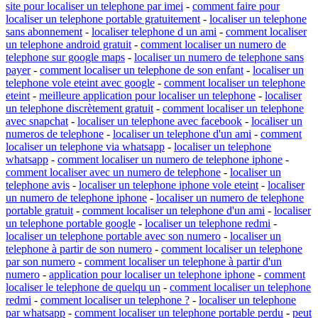
site pour localiser un telephone par imei
-
comment faire pour
localiser un telephone portable gratuitement
-
localiser un telephone
sans abonnement
-
localiser telephone d un ami
-
comment localiser
un telephone android gratuit
-
comment localiser un numero de
telephone sur google maps
-
localiser un numero de telephone sans
payer
-
comment localiser un telephone de son enfant
-
localiser un
telephone vole eteint avec google
-
comment localiser un telephone
eteint
-
meilleure application pour localiser un telephone
-
localiser
un telephone discrètement gratuit
-
comment localiser un telephone
avec snapchat
-
localiser un telephone avec facebook
-
localiser un
numeros de telephone
-
localiser un telephone d'un ami
-
comment
localiser un telephone via whatsapp
-
localiser un telephone
whatsapp
-
comment localiser un numero de telephone iphone
-
comment localiser avec un numero de telephone
-
localiser un
telephone avis
-
localiser un telephone iphone vole eteint
-
localiser
un numero de telephone iphone
-
localiser un numero de telephone
portable gratuit
-
comment localiser un telephone d'un ami
-
localiser
un telephone portable google
-
localiser un telephone redmi
-
localiser un telephone portable avec son numero
-
localiser un
telephone à partir de son numero
-
comment localiser un telephone
par son numero
-
comment localiser un telephone à partir d'un
numero
-
application pour localiser un telephone iphone
-
comment
localiser le telephone de quelqu un
-
comment localiser un telephone
redmi
-
comment localiser un telephone ?
-
localiser un telephone
par whatsapp
-
comment localiser un telephone portable perdu
-
peut