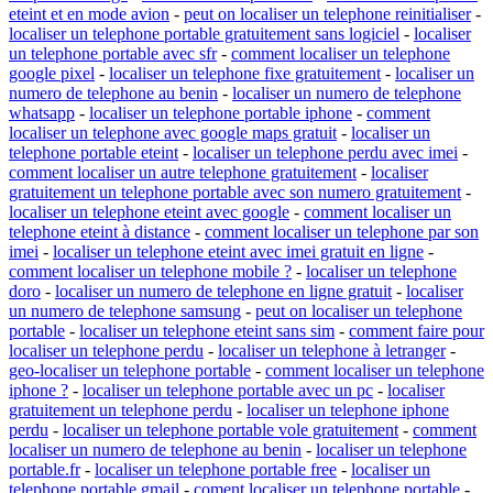
eteint et en mode avion
-
peut on localiser un telephone reinitialiser
-
localiser un telephone portable gratuitement sans logiciel
-
localiser
un telephone portable avec sfr
-
comment localiser un telephone
google pixel
-
localiser un telephone fixe gratuitement
-
localiser un
numero de telephone au benin
-
localiser un numero de telephone
whatsapp
-
localiser un telephone portable iphone
-
comment
localiser un telephone avec google maps gratuit
-
localiser un
telephone portable eteint
-
localiser un telephone perdu avec imei
-
comment localiser un autre telephone gratuitement
-
localiser
gratuitement un telephone portable avec son numero gratuitement
-
localiser un telephone eteint avec google
-
comment localiser un
telephone eteint à distance
-
comment localiser un telephone par son
imei
-
localiser un telephone eteint avec imei gratuit en ligne
-
comment localiser un telephone mobile ?
-
localiser un telephone
doro
-
localiser un numero de telephone en ligne gratuit
-
localiser
un numero de telephone samsung
-
peut on localiser un telephone
portable
-
localiser un telephone eteint sans sim
-
comment faire pour
localiser un telephone perdu
-
localiser un telephone à letranger
-
geo-localiser un telephone portable
-
comment localiser un telephone
iphone ?
-
localiser un telephone portable avec un pc
-
localiser
gratuitement un telephone perdu
-
localiser un telephone iphone
perdu
-
localiser un telephone portable vole gratuitement
-
comment
localiser un numero de telephone au benin
-
localiser un telephone
portable.fr
-
localiser un telephone portable free
-
localiser un
telephone portable gmail
-
coment localiser un telephone portable
-