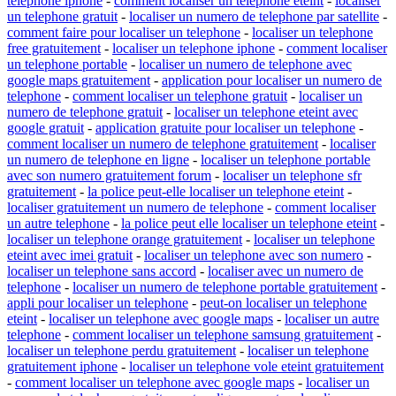
telephone iphone
-
comment localiser un telephone eteint
-
localiser
un telephone gratuit
-
localiser un numero de telephone par satellite
-
comment faire pour localiser un telephone
-
localiser un telephone
free gratuitement
-
localiser un telephone iphone
-
comment localiser
un telephone portable
-
localiser un numero de telephone avec
google maps gratuitement
-
application pour localiser un numero de
telephone
-
comment localiser un telephone gratuit
-
localiser un
numero de telephone gratuit
-
localiser un telephone eteint avec
google gratuit
-
application gratuite pour localiser un telephone
-
comment localiser un numero de telephone gratuitement
-
localiser
un numero de telephone en ligne
-
localiser un telephone portable
avec son numero gratuitement forum
-
localiser un telephone sfr
gratuitement
-
la police peut-elle localiser un telephone eteint
-
localiser gratuitement un numero de telephone
-
comment localiser
un autre telephone
-
la police peut elle localiser un telephone eteint
-
localiser un telephone orange gratuitement
-
localiser un telephone
eteint avec imei gratuit
-
localiser un telephone avec son numero
-
localiser un telephone sans accord
-
localiser avec un numero de
telephone
-
localiser un numero de telephone portable gratuitement
-
appli pour localiser un telephone
-
peut-on localiser un telephone
eteint
-
localiser un telephone avec google maps
-
localiser un autre
telephone
-
comment localiser un telephone samsung gratuitement
-
localiser un telephone perdu gratuitement
-
localiser un telephone
gratuitement iphone
-
localiser un telephone vole eteint gratuitement
-
comment localiser un telephone avec google maps
-
localiser un