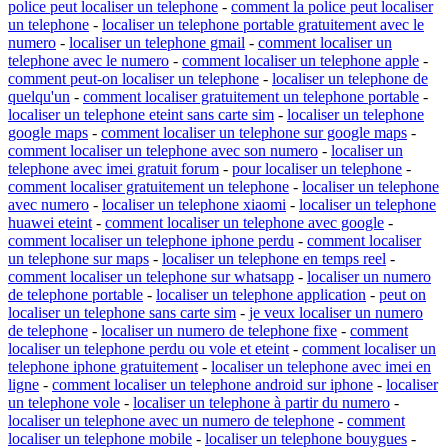
police peut localiser un telephone
-
comment la police peut localiser
un telephone
-
localiser un telephone portable gratuitement avec le
numero
-
localiser un telephone gmail
-
comment localiser un
telephone avec le numero
-
comment localiser un telephone apple
-
comment peut-on localiser un telephone
-
localiser un telephone de
quelqu'un
-
comment localiser gratuitement un telephone portable
-
localiser un telephone eteint sans carte sim
-
localiser un telephone
google maps
-
comment localiser un telephone sur google maps
-
comment localiser un telephone avec son numero
-
localiser un
telephone avec imei gratuit forum
-
pour localiser un telephone
-
comment localiser gratuitement un telephone
-
localiser un telephone
avec numero
-
localiser un telephone xiaomi
-
localiser un telephone
huawei eteint
-
comment localiser un telephone avec google
-
comment localiser un telephone iphone perdu
-
comment localiser
un telephone sur maps
-
localiser un telephone en temps reel
-
comment localiser un telephone sur whatsapp
-
localiser un numero
de telephone portable
-
localiser un telephone application
-
peut on
localiser un telephone sans carte sim
-
je veux localiser un numero
de telephone
-
localiser un numero de telephone fixe
-
comment
localiser un telephone perdu ou vole et eteint
-
comment localiser un
telephone iphone gratuitement
-
localiser un telephone avec imei en
ligne
-
comment localiser un telephone android sur iphone
-
localiser
un telephone vole
-
localiser un telephone à partir du numero
-
localiser un telephone avec un numero de telephone
-
comment
localiser un telephone mobile
-
localiser un telephone bouygues
-