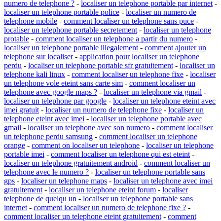
numero de telephone ?
-
localiser un telephone portable par internet
-
localiser un telephone portable police
-
localiser un numero de
telephone mobile
-
comment localiser un telephone sans puce
-
localiser un telephone portable secretement
-
localiser un telephone
protable
-
comment localiser un telephone a partir du numero
-
localiser un telephone portable illegalement
-
comment ajouter un
telephone sur localiser
-
application pour localiser un telephone
perdu
-
localiser un telephone portable sfr gratuitement
-
localiser un
telephone kali linux
-
comment localiser un telephone fixe
-
localiser
un telephone vole eteint sans carte sim
-
comment localiser un
telephone avec google maps ?
-
localiser un telephone via gmail
-
localiser un telephone par google
-
localiser un telephone eteint avec
imei gratuit
-
localiser un numero de telephone fixe
-
localiser un
telephone eteint avec imei
-
localiser un telephone portable avec
gmail
-
localiser un telephone avec son numero
-
comment localiser
un telephone perdu samsung
-
comment localiser un telephone
orange
-
comment on localiser un telephone
-
localiser un telephone
portable imei
-
comment localiser un telephone qui est eteint
-
localiser un telephone gratuitement android
-
comment localiser un
telephone avec le numero ?
-
localiser un telephone portable sans
gps
-
localiser un telephone maps
-
localiser un telephone avec imei
gratuitement
-
localiser un telephone eteint forum
-
localiser
telephone de quelqu un
-
localiser un telephone portable sans
internet
-
comment localiser un numero de telephone fixe ?
-
comment localiser un telephone eteint gratuitement
-
comment