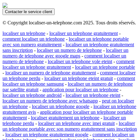
Contacter le service client
© Copyright localiser-un-telephone.com 2025. Tous droits réservés.
localiser un telephone
-
localiser un telephone gratuitement
-
comment localiser un telephone
-
localiser un telephone portable
avec son numero gratuitement
-
localiser un telephone gratuitement
sans inscription
-
localiser un numero de telephone
-
localiser un
numero de telephone avec google maps
-
comment localiser un
numero de telephone
-
localiser un telephone vole eteint
-
comment
localiser un telephone gratuitement
-
localiser un telephone portable
-
localiser un numero de telephone gratuitement
-
comment localiser
un telephone perdu
-
localiser un telephone eteint gratuit
-
comment
localiser un telephone samsung
-
localiser un numero de telephone
par satellite gratuit
-
application pour localiser un telephone
-
localiser un telephone android
-
localiser un telephone eteint
-
localiser un numero de telephone avec whatsapp
-
peut on localiser
un telephone
-
localiser un telephone google
-
localiser un telephone
gratuitement avis
-
application pour localiser un telephone portable
gratuitement
-
localiser gratuitement un telephone
-
localiser un
telephone perdu
-
localiser un telephone avec imei gratuit
-
localiser
un telephone portable avec son numero gratuitement sans inscription
-
localiser un telephone gratuitement google
-
comment localiser un