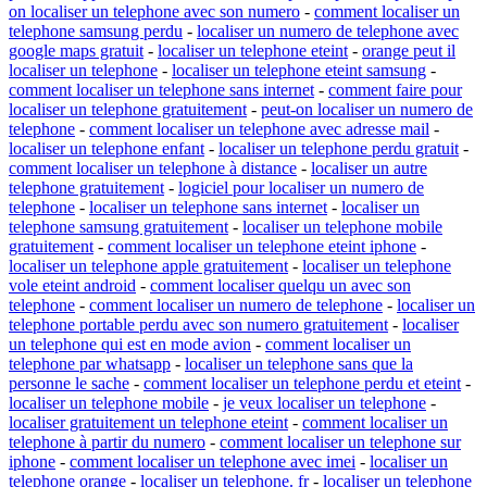
on localiser un telephone avec son numero
-
comment localiser un
telephone samsung perdu
-
localiser un numero de telephone avec
google maps gratuit
-
localiser un telephone eteint
-
orange peut il
localiser un telephone
-
localiser un telephone eteint samsung
-
comment localiser un telephone sans internet
-
comment faire pour
localiser un telephone gratuitement
-
peut-on localiser un numero de
telephone
-
comment localiser un telephone avec adresse mail
-
localiser un telephone enfant
-
localiser un telephone perdu gratuit
-
comment localiser un telephone à distance
-
localiser un autre
telephone gratuitement
-
logiciel pour localiser un numero de
telephone
-
localiser un telephone sans internet
-
localiser un
telephone samsung gratuitement
-
localiser un telephone mobile
gratuitement
-
comment localiser un telephone eteint iphone
-
localiser un telephone apple gratuitement
-
localiser un telephone
vole eteint android
-
comment localiser quelqu un avec son
telephone
-
comment localiser un numero de telephone
-
localiser un
telephone portable perdu avec son numero gratuitement
-
localiser
un telephone qui est en mode avion
-
comment localiser un
telephone par whatsapp
-
localiser un telephone sans que la
personne le sache
-
comment localiser un telephone perdu et eteint
-
localiser un telephone mobile
-
je veux localiser un telephone
-
localiser gratuitement un telephone eteint
-
comment localiser un
telephone à partir du numero
-
comment localiser un telephone sur
iphone
-
comment localiser un telephone avec imei
-
localiser un
telephone orange
-
localiser un telephone. fr
-
localiser un telephone