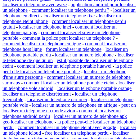
localiser un telephone avec waze
-
application android pour localiser
un telephone
-
comment localiser un telephone perdu ?
-
localiser un
telephone en direct
-
localiser un telephone fixe
-
localiser un
telephone eteint iphone
-
comment localiser un telephone perdu
gratuit
-
localiser un telephone imei
-
comment localiser un
telephone par gps
-
comment localiser et suivre un telephone
portable
-
comment la police peut localiser un telephone ?
-
comment localiser un telephone en ligne
-
comment localiser un
telephone hors ligne
-
forum localiser un telephone
-
localiser un
telephone portable perdu
-
localiser un numero telephone
-
localiser
le telephone de quelqu un
-
est-il possible de localiser un telephone
eteint
-
comment localiser un telephone portable huawei
-
la police
peut elle localiser un telephone portable
-
localiser un telephone
d'une autre personne
-
comment localiser un numero de telephone
sur maps
-
comment localiser un telephone portable eteint
-
localiser
un telephone vole android
-
localiser un telephone portable orange
-
localiser un telephone discrètement
-
localiser un telephone
freemobile
-
localiser un telephone par imei
-
localiser un telephone
portable vole
-
localiser un numero de telephone en afrique
-
peut on
localiser un telephone en mode avion
-
comment localiser un
telephone android perdu
-
localiser un numero de telephone apk
-
geo localiser un telephone
-
la police peut-elle localiser un telephone
perdu
-
comment localiser un telephone eteint avec google
-
localiser
un telephone icloud
-
free localiser un telephone perdu
-
localiser
gratuitement un telephone mobile
-
comment localiser un telephone