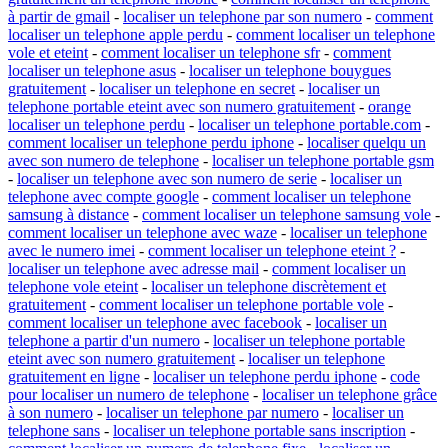
à partir de gmail
-
localiser un telephone par son numero
-
comment
localiser un telephone apple perdu
-
comment localiser un telephone
vole et eteint
-
comment localiser un telephone sfr
-
comment
localiser un telephone asus
-
localiser un telephone bouygues
gratuitement
-
localiser un telephone en secret
-
localiser un
telephone portable eteint avec son numero gratuitement
-
orange
localiser un telephone perdu
-
localiser un telephone portable.com
-
comment localiser un telephone perdu iphone
-
localiser quelqu un
avec son numero de telephone
-
localiser un telephone portable gsm
-
localiser un telephone avec son numero de serie
-
localiser un
telephone avec compte google
-
comment localiser un telephone
samsung à distance
-
comment localiser un telephone samsung vole
-
comment localiser un telephone avec waze
-
localiser un telephone
avec le numero imei
-
comment localiser un telephone eteint ?
-
localiser un telephone avec adresse mail
-
comment localiser un
telephone vole eteint
-
localiser un telephone discrètement et
gratuitement
-
comment localiser un telephone portable vole
-
comment localiser un telephone avec facebook
-
localiser un
telephone a partir d'un numero
-
localiser un telephone portable
eteint avec son numero gratuitement
-
localiser un telephone
gratuitement en ligne
-
localiser un telephone perdu iphone
-
code
pour localiser un numero de telephone
-
localiser un telephone grâce
à son numero
-
localiser un telephone par numero
-
localiser un
telephone sans
-
localiser un telephone portable sans inscription
-