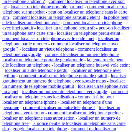
un telephone android ?
-
comment localiser un telephone avec son
pc
-
localiser un telephone portable par imei
-
comment localiser un
telephone sur snapchat
-
peut on localiser un telephone sans la carte
sim
-
comment localiser un telephone samsung eteint
-
la police peut
elle localiser un telephone vole
-
comment localiser un telephone
avec imei gratuit
-
localiser un telephone perdu sfr
-
peut-on localiser
un telephone sans carte sim
-
localiser un telephone perdu eteint
-
comment localiser un telephone avec le code imei
-
localiser un
telephone par le numero
-
comment localiser un telephone avec
google ?
-
localiser un vieux telephone
-
comment localiser un
telephone via google
-
comment localiser un numero telephone
-
localiser un telephone portable gendarmerie
-
la gendarmerie peut
elle localiser un telephone
-
localiser un telephone huawei vole eteint
-
localiser un autre telephone perdu
-
localiser un telephone avec
python
-
comment localiser un telephone portable gratuit
-
localiser
gratuitement un numero de telephone avec google maps
-
localiser
un numero de telephone mobile gratuit
-
localiser un telephone avec
un appel
-
localiser un numero de telephone avec google
-
comment
localiser un telephone sans localisation
-
comment faire pour
localiser un telephone iphone
-
localiser un telephone d'une
personne
-
comment localiser un autre telephone ?
-
localiser un
telephone avec termux
-
comment localiser un telephone perdue
-
localiser un telephone sans autorisation
-
localiser un numero de
telephone free
-
la police peut elle localiser un telephone sans carte
sim
-
google localiser un telephone
-
comment on localiser un