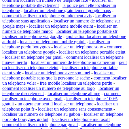
comment localiser un numero de telephone fixe
-
localiser un
telephone portable illegalement
-
la police peut elle localiser un
telephone
-
localiser un telephone gratuitement google maps
-
comment localiser un telephone gratuitement avis
-
localiser un
telephone sans application
-
localiser un numero de telephone sur
google maps
-
localiser un telephone mobile eteint
-
localiser un
numero de telephone maroc
-
localiser un telephone portable sfr
-
localiser un telephone via google
-
application localiser un telephone
android
-
localiser un telephone mobile gratuit
-
localiser un
telephone perdu bouygues
-
localiser un telephone sony
-
comment
localiser un telephone google
-
localiser un telephone portable eteint
-
localiser un telephone par gmail
-
comment localiser un telephone
huawei perdu
-
localiser un numero de telephone au cameroun
-
peut
on localiser un telephone eteint
-
localiser un telephone portable
eteint vole
-
localiser un telephone avec son imei
-
localiser un
telephone portable sans que la personne le sache
-
comment localiser
un telephone voler
-
free mobile localiser un telephone perdu
-
comment localiser un numero de telephone au togo
-
localiser un
telephone discretement
-
localiser un telephone allume
-
comment
localiser un telephone avec gmail
-
localiser un telephone 100%
gratuit
-
un operateur peut il localiser un telephone
-
localiser un
telephone point fr
-
localiser un telephone sans consentement
-
localiser un numero de telephone au gabon
-
localiser un telephone
portable bouygues gratuit
-
localiser un telephone microsoft
-
comment localiser un telephone par gmail
-
localiser un telephone