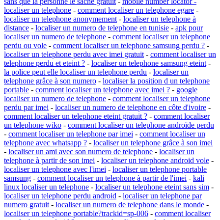
sans que la personne le sache gratuit
-
mobile number locator -
localiser un telephone
-
comment localiser un telephone egare
-
localiser un telephone anonymement
-
localiser un telephone à
distance
-
localiser un numero de telephone en tunisie
-
apk pour
localiser un numero de telephone
-
comment localiser un telephone
perdu ou vole
-
comment localiser un telephone samsung perdu ?
-
localiser un telephone perdu avec imei gratuit
-
comment localiser un
telephone perdu et eteint ?
-
localiser un telephone samsung eteint
-
la police peut elle localiser un telephone perdu
-
localiser un
telephone grâce à son numero
-
localiser la position d un telephone
portable
-
comment localiser un telephone avec imei ?
-
google
localiser un numero de telephone
-
comment localiser un telephone
perdu par imei
-
localiser un numero de telephone en côte d'ivoire
-
comment localiser un telephone eteint gratuit ?
-
comment localiser
un telephone wiko
-
comment localiser un telephone androïde perdu
-
comment localiser un telephone par imei
-
comment localiser un
telephone avec whatsapp ?
-
localiser un telephone grâce à son imei
-
localiser un ami avec son numero de telephone
-
localiser un
telephone à partir de son imei
-
localiser un telephone android vole
-
localiser un telephone avec l'imei
-
localiser un telephone portable
samsung
-
comment localiser un telephone à partir de l'imei
-
kali
linux localiser un telephone
-
localiser un telephone eteint sans sim
-
localiser un telephone perdu android
-
localiser un telephone par
numero gratuit
-
localiser un numero de telephone dans le monde
-
localiser un telephone portable?trackid=sp-006
-
comment localiser