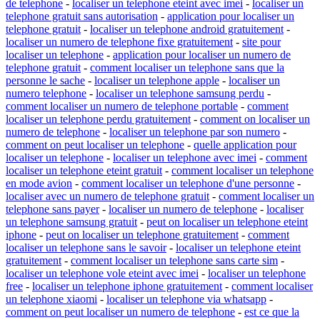
de telephone
-
localiser un telephone eteint avec imei
-
localiser un
telephone gratuit sans autorisation
-
application pour localiser un
telephone gratuit
-
localiser un telephone android gratuitement
-
localiser un numero de telephone fixe gratuitement
-
site pour
localiser un telephone
-
application pour localiser un numero de
telephone gratuit
-
comment localiser un telephone sans que la
personne le sache
-
localiser un telephone apple
-
localiser un
numero telephone
-
localiser un telephone samsung perdu
-
comment localiser un numero de telephone portable
-
comment
localiser un telephone perdu gratuitement
-
comment on localiser un
numero de telephone
-
localiser un telephone par son numero
-
comment on peut localiser un telephone
-
quelle application pour
localiser un telephone
-
localiser un telephone avec imei
-
comment
localiser un telephone eteint gratuit
-
comment localiser un telephone
en mode avion
-
comment localiser un telephone d'une personne
-
localiser avec un numero de telephone gratuit
-
comment localiser un
telephone sans payer
-
localiser un numero de telephone
-
localiser
un telephone samsung gratuit
-
peut on localiser un telephone eteint
iphone
-
peut on localiser un telephone gratuitement
-
comment
localiser un telephone sans le savoir
-
localiser un telephone eteint
gratuitement
-
comment localiser un telephone sans carte sim
-
localiser un telephone vole eteint avec imei
-
localiser un telephone
free
-
localiser un telephone iphone gratuitement
-
comment localiser
un telephone xiaomi
-
localiser un telephone via whatsapp
-
comment on peut localiser un numero de telephone
-
est ce que la