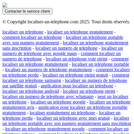
Contacter le service client
© Copyright localiser-un-telephone.com 2025. Tous droits réservés.
localiser un telephone
-
localiser un telephone gratuitement
-
comment localiser un telephone
-
localiser un telephone portable
avec son numero gratuitement
-
localiser un telephone gratuitement
sans inscription
-
localiser un numero de telephone
-
localiser un
numero de telephone avec google maps
-
comment localiser un
numero de telephone
-
localiser un telephone vole eteint
-
comment
localiser un telephone gratuitement
-
localiser un telephone portable
-
localiser un numero de telephone gratuitement
-
comment localiser
un telephone perdu
-
localiser un telephone eteint gratuit
-
comment
localiser un telephone samsung
-
localiser un numero de telephone
par satellite gratuit
-
application pour localiser un telephone
-
localiser un telephone android
-
localiser un telephone eteint
-
localiser un numero de telephone avec whatsapp
-
peut on localiser
un telephone
-
localiser un telephone google
-
localiser un telephone
gratuitement avis
-
application pour localiser un telephone portable
gratuitement
-
localiser gratuitement un telephone
-
localiser un
telephone perdu
-
localiser un telephone avec imei gratuit
-
localiser
un telephone portable avec son numero gratuitement sans inscription
-
localiser un telephone gratuitement google
-
comment localiser un