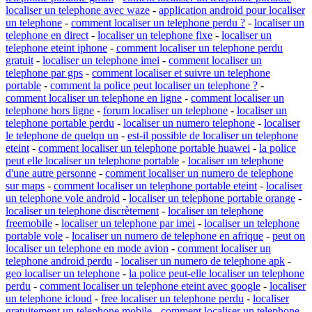
localiser un telephone avec waze
-
application android pour localiser
un telephone
-
comment localiser un telephone perdu ?
-
localiser un
telephone en direct
-
localiser un telephone fixe
-
localiser un
telephone eteint iphone
-
comment localiser un telephone perdu
gratuit
-
localiser un telephone imei
-
comment localiser un
telephone par gps
-
comment localiser et suivre un telephone
portable
-
comment la police peut localiser un telephone ?
-
comment localiser un telephone en ligne
-
comment localiser un
telephone hors ligne
-
forum localiser un telephone
-
localiser un
telephone portable perdu
-
localiser un numero telephone
-
localiser
le telephone de quelqu un
-
est-il possible de localiser un telephone
eteint
-
comment localiser un telephone portable huawei
-
la police
peut elle localiser un telephone portable
-
localiser un telephone
d'une autre personne
-
comment localiser un numero de telephone
sur maps
-
comment localiser un telephone portable eteint
-
localiser
un telephone vole android
-
localiser un telephone portable orange
-
localiser un telephone discrètement
-
localiser un telephone
freemobile
-
localiser un telephone par imei
-
localiser un telephone
portable vole
-
localiser un numero de telephone en afrique
-
peut on
localiser un telephone en mode avion
-
comment localiser un
telephone android perdu
-
localiser un numero de telephone apk
-
geo localiser un telephone
-
la police peut-elle localiser un telephone
perdu
-
comment localiser un telephone eteint avec google
-
localiser
un telephone icloud
-
free localiser un telephone perdu
-
localiser
gratuitement un telephone mobile
-
comment localiser un telephone