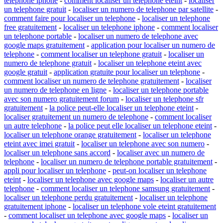
telephone iphone
-
comment localiser un telephone eteint
-
localiser
un telephone gratuit
-
localiser un numero de telephone par satellite
-
comment faire pour localiser un telephone
-
localiser un telephone
free gratuitement
-
localiser un telephone iphone
-
comment localiser
un telephone portable
-
localiser un numero de telephone avec
google maps gratuitement
-
application pour localiser un numero de
telephone
-
comment localiser un telephone gratuit
-
localiser un
numero de telephone gratuit
-
localiser un telephone eteint avec
google gratuit
-
application gratuite pour localiser un telephone
-
comment localiser un numero de telephone gratuitement
-
localiser
un numero de telephone en ligne
-
localiser un telephone portable
avec son numero gratuitement forum
-
localiser un telephone sfr
gratuitement
-
la police peut-elle localiser un telephone eteint
-
localiser gratuitement un numero de telephone
-
comment localiser
un autre telephone
-
la police peut elle localiser un telephone eteint
-
localiser un telephone orange gratuitement
-
localiser un telephone
eteint avec imei gratuit
-
localiser un telephone avec son numero
-
localiser un telephone sans accord
-
localiser avec un numero de
telephone
-
localiser un numero de telephone portable gratuitement
-
appli pour localiser un telephone
-
peut-on localiser un telephone
eteint
-
localiser un telephone avec google maps
-
localiser un autre
telephone
-
comment localiser un telephone samsung gratuitement
-
localiser un telephone perdu gratuitement
-
localiser un telephone
gratuitement iphone
-
localiser un telephone vole eteint gratuitement
-
comment localiser un telephone avec google maps
-
localiser un