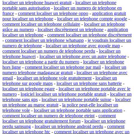
localiser un telephone huawei gratuit
-
localiser un telephone
portable sans autorisation
-
localiser un numero de telephone en
france
-
comment localiser un telephone oppo
-
application gratuit
pour localiser un telephone
-
localiser un telephone compte google
-
comment localiser un telephone cellulaire
-
localiser un telephone
grâce au numero
-
localiser discrètement un telephone
-
application
localiser un telephone
-
comment localiser un telephone discrètement
-
comment localiser un telephone whatsapp
-
je voudrais localiser un
numero de telephone
-
localiser un telephone avec google map
-
comment localiser un numero de telephone perdu
-
localiser un
telephone huawei
-
localiser un telephone avec un autre telephone
-
localiser un telephone a partir du numero
-
localiser un telephone
hors ligne
-
comment localiser un telephone par mail
-
localiser un
numero telephone madagascar gratuit
-
localiser un telephone avec
gmail
-
localiser un telephone vole gratuitement
-
localiser un
telephone sur google maps
-
localiser un telephone sans batterie
-
localiser un telephone egare
-
localiser un telephone portable avec le
numero
-
logiciel localiser un telephone portable gratuit
-
localiser un
telephone sans gps
-
localiser un telephone portable suisse
-
localiser
un telephone au maroc gratuit
-
la police peut-elle localiser un
telephone vole
-
localiser un telephone portable sans application
-
comment localiser un numero de telephone eteint
-
comment
localiser un telephone gratuitement forum
-
localiser un telephone
perdu samsung
-
localiser un telephone android perdu
-
comment
localiser un telephone htc
-
comment localiser un telephone avec un