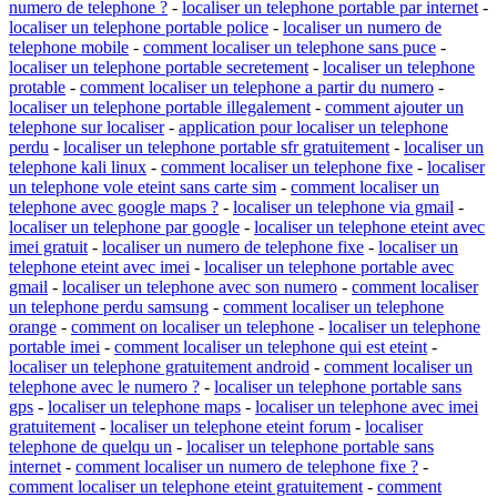
numero de telephone ?
-
localiser un telephone portable par internet
-
localiser un telephone portable police
-
localiser un numero de
telephone mobile
-
comment localiser un telephone sans puce
-
localiser un telephone portable secretement
-
localiser un telephone
protable
-
comment localiser un telephone a partir du numero
-
localiser un telephone portable illegalement
-
comment ajouter un
telephone sur localiser
-
application pour localiser un telephone
perdu
-
localiser un telephone portable sfr gratuitement
-
localiser un
telephone kali linux
-
comment localiser un telephone fixe
-
localiser
un telephone vole eteint sans carte sim
-
comment localiser un
telephone avec google maps ?
-
localiser un telephone via gmail
-
localiser un telephone par google
-
localiser un telephone eteint avec
imei gratuit
-
localiser un numero de telephone fixe
-
localiser un
telephone eteint avec imei
-
localiser un telephone portable avec
gmail
-
localiser un telephone avec son numero
-
comment localiser
un telephone perdu samsung
-
comment localiser un telephone
orange
-
comment on localiser un telephone
-
localiser un telephone
portable imei
-
comment localiser un telephone qui est eteint
-
localiser un telephone gratuitement android
-
comment localiser un
telephone avec le numero ?
-
localiser un telephone portable sans
gps
-
localiser un telephone maps
-
localiser un telephone avec imei
gratuitement
-
localiser un telephone eteint forum
-
localiser
telephone de quelqu un
-
localiser un telephone portable sans
internet
-
comment localiser un numero de telephone fixe ?
-
comment localiser un telephone eteint gratuitement
-
comment