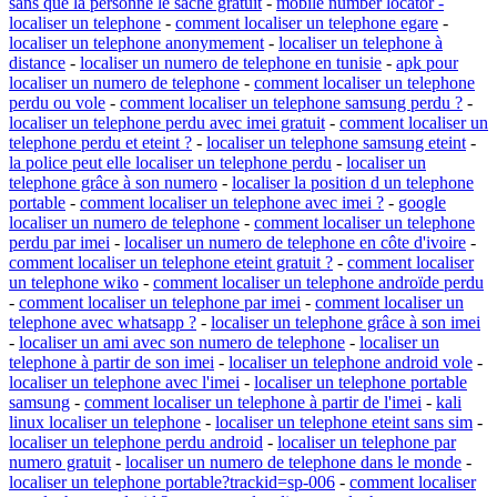
sans que la personne le sache gratuit
-
mobile number locator -
localiser un telephone
-
comment localiser un telephone egare
-
localiser un telephone anonymement
-
localiser un telephone à
distance
-
localiser un numero de telephone en tunisie
-
apk pour
localiser un numero de telephone
-
comment localiser un telephone
perdu ou vole
-
comment localiser un telephone samsung perdu ?
-
localiser un telephone perdu avec imei gratuit
-
comment localiser un
telephone perdu et eteint ?
-
localiser un telephone samsung eteint
-
la police peut elle localiser un telephone perdu
-
localiser un
telephone grâce à son numero
-
localiser la position d un telephone
portable
-
comment localiser un telephone avec imei ?
-
google
localiser un numero de telephone
-
comment localiser un telephone
perdu par imei
-
localiser un numero de telephone en côte d'ivoire
-
comment localiser un telephone eteint gratuit ?
-
comment localiser
un telephone wiko
-
comment localiser un telephone androïde perdu
-
comment localiser un telephone par imei
-
comment localiser un
telephone avec whatsapp ?
-
localiser un telephone grâce à son imei
-
localiser un ami avec son numero de telephone
-
localiser un
telephone à partir de son imei
-
localiser un telephone android vole
-
localiser un telephone avec l'imei
-
localiser un telephone portable
samsung
-
comment localiser un telephone à partir de l'imei
-
kali
linux localiser un telephone
-
localiser un telephone eteint sans sim
-
localiser un telephone perdu android
-
localiser un telephone par
numero gratuit
-
localiser un numero de telephone dans le monde
-
localiser un telephone portable?trackid=sp-006
-
comment localiser