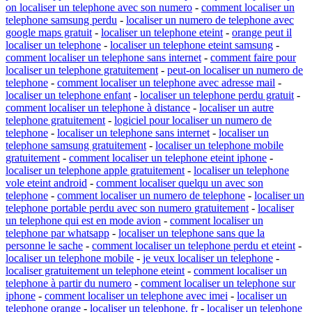
on localiser un telephone avec son numero
-
comment localiser un
telephone samsung perdu
-
localiser un numero de telephone avec
google maps gratuit
-
localiser un telephone eteint
-
orange peut il
localiser un telephone
-
localiser un telephone eteint samsung
-
comment localiser un telephone sans internet
-
comment faire pour
localiser un telephone gratuitement
-
peut-on localiser un numero de
telephone
-
comment localiser un telephone avec adresse mail
-
localiser un telephone enfant
-
localiser un telephone perdu gratuit
-
comment localiser un telephone à distance
-
localiser un autre
telephone gratuitement
-
logiciel pour localiser un numero de
telephone
-
localiser un telephone sans internet
-
localiser un
telephone samsung gratuitement
-
localiser un telephone mobile
gratuitement
-
comment localiser un telephone eteint iphone
-
localiser un telephone apple gratuitement
-
localiser un telephone
vole eteint android
-
comment localiser quelqu un avec son
telephone
-
comment localiser un numero de telephone
-
localiser un
telephone portable perdu avec son numero gratuitement
-
localiser
un telephone qui est en mode avion
-
comment localiser un
telephone par whatsapp
-
localiser un telephone sans que la
personne le sache
-
comment localiser un telephone perdu et eteint
-
localiser un telephone mobile
-
je veux localiser un telephone
-
localiser gratuitement un telephone eteint
-
comment localiser un
telephone à partir du numero
-
comment localiser un telephone sur
iphone
-
comment localiser un telephone avec imei
-
localiser un
telephone orange
-
localiser un telephone. fr
-
localiser un telephone