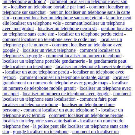
un telephone android ?
-
comment localiser un telephone avec son
pc
-
localiser un telephone portable par imei
-
comment localiser un
telephone sur snapchat
-
peut on localiser un telephone sans la carte
sim
-
comment localiser un telephone samsung eteint
-
la police peut
elle localiser un telephone vole
-
comment localiser un telephone
avec imei gratuit
-
localiser un telephone perdu sfr
-
peut-on localiser
un telephone sans carte sim
-
localiser un telephone perdu eteint
-
comment localiser un telephone avec le code imei
-
localiser un
telephone par le numero
-
comment localiser un telephone avec
google ?
-
localiser un vieux telephone
-
comment localiser un
telephone via google
-
comment localiser un numero telephone
-
localiser un telephone portable gendarmerie
-
la gendarmerie peut
elle localiser un telephone
-
localiser un telephone huawei vole eteint
-
localiser un autre telephone perdu
-
localiser un telephone avec
python
-
comment localiser un telephone portable gratuit
-
localiser
gratuitement un numero de telephone avec google maps
-
localiser
un numero de telephone mobile gratuit
-
localiser un telephone avec
un appel
-
localiser un numero de telephone avec google
-
comment
localiser un telephone sans localisation
-
comment faire pour
localiser un telephone iphone
-
localiser un telephone d'une
personne
-
comment localiser un autre telephone ?
-
localiser un
telephone avec termux
-
comment localiser un telephone perdue
-
localiser un telephone sans autorisation
-
localiser un numero de
telephone free
-
la police peut elle localiser un telephone sans carte
sim
-
google localiser un telephone
-
comment on localiser un