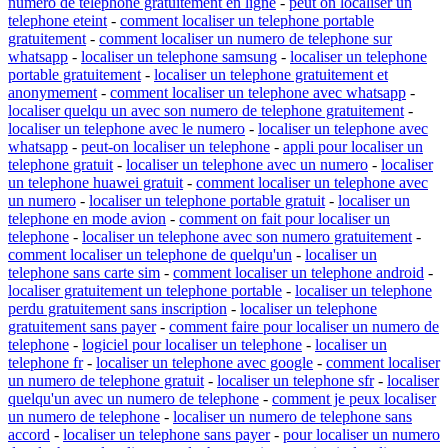
numero de telephone gratuitement en ligne
-
peut on localiser un
telephone eteint
-
comment localiser un telephone portable
gratuitement
-
comment localiser un numero de telephone sur
whatsapp
-
localiser un telephone samsung
-
localiser un telephone
portable gratuitement
-
localiser un telephone gratuitement et
anonymement
-
comment localiser un telephone avec whatsapp
-
localiser quelqu un avec son numero de telephone gratuitement
-
localiser un telephone avec le numero
-
localiser un telephone avec
whatsapp
-
peut-on localiser un telephone
-
appli pour localiser un
telephone gratuit
-
localiser un telephone avec un numero
-
localiser
un telephone huawei gratuit
-
comment localiser un telephone avec
un numero
-
localiser un telephone portable gratuit
-
localiser un
telephone en mode avion
-
comment on fait pour localiser un
telephone
-
localiser un telephone avec son numero gratuitement
-
comment localiser un telephone de quelqu'un
-
localiser un
telephone sans carte sim
-
comment localiser un telephone android
-
localiser gratuitement un telephone portable
-
localiser un telephone
perdu gratuitement sans inscription
-
localiser un telephone
gratuitement sans payer
-
comment faire pour localiser un numero de
telephone
-
logiciel pour localiser un telephone
-
localiser un
telephone fr
-
localiser un telephone avec google
-
comment localiser
un numero de telephone gratuit
-
localiser un telephone sfr
-
localiser
quelqu'un avec un numero de telephone
-
comment je peux localiser
un numero de telephone
-
localiser un numero de telephone sans
accord
-
localiser un telephone sans payer
-
pour localiser un numero