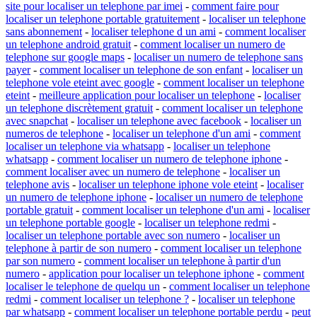
site pour localiser un telephone par imei
-
comment faire pour
localiser un telephone portable gratuitement
-
localiser un telephone
sans abonnement
-
localiser telephone d un ami
-
comment localiser
un telephone android gratuit
-
comment localiser un numero de
telephone sur google maps
-
localiser un numero de telephone sans
payer
-
comment localiser un telephone de son enfant
-
localiser un
telephone vole eteint avec google
-
comment localiser un telephone
eteint
-
meilleure application pour localiser un telephone
-
localiser
un telephone discrètement gratuit
-
comment localiser un telephone
avec snapchat
-
localiser un telephone avec facebook
-
localiser un
numeros de telephone
-
localiser un telephone d'un ami
-
comment
localiser un telephone via whatsapp
-
localiser un telephone
whatsapp
-
comment localiser un numero de telephone iphone
-
comment localiser avec un numero de telephone
-
localiser un
telephone avis
-
localiser un telephone iphone vole eteint
-
localiser
un numero de telephone iphone
-
localiser un numero de telephone
portable gratuit
-
comment localiser un telephone d'un ami
-
localiser
un telephone portable google
-
localiser un telephone redmi
-
localiser un telephone portable avec son numero
-
localiser un
telephone à partir de son numero
-
comment localiser un telephone
par son numero
-
comment localiser un telephone à partir d'un
numero
-
application pour localiser un telephone iphone
-
comment
localiser le telephone de quelqu un
-
comment localiser un telephone
redmi
-
comment localiser un telephone ?
-
localiser un telephone
par whatsapp
-
comment localiser un telephone portable perdu
-
peut