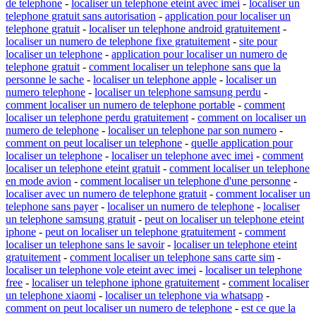
de telephone
-
localiser un telephone eteint avec imei
-
localiser un
telephone gratuit sans autorisation
-
application pour localiser un
telephone gratuit
-
localiser un telephone android gratuitement
-
localiser un numero de telephone fixe gratuitement
-
site pour
localiser un telephone
-
application pour localiser un numero de
telephone gratuit
-
comment localiser un telephone sans que la
personne le sache
-
localiser un telephone apple
-
localiser un
numero telephone
-
localiser un telephone samsung perdu
-
comment localiser un numero de telephone portable
-
comment
localiser un telephone perdu gratuitement
-
comment on localiser un
numero de telephone
-
localiser un telephone par son numero
-
comment on peut localiser un telephone
-
quelle application pour
localiser un telephone
-
localiser un telephone avec imei
-
comment
localiser un telephone eteint gratuit
-
comment localiser un telephone
en mode avion
-
comment localiser un telephone d'une personne
-
localiser avec un numero de telephone gratuit
-
comment localiser un
telephone sans payer
-
localiser un numero de telephone
-
localiser
un telephone samsung gratuit
-
peut on localiser un telephone eteint
iphone
-
peut on localiser un telephone gratuitement
-
comment
localiser un telephone sans le savoir
-
localiser un telephone eteint
gratuitement
-
comment localiser un telephone sans carte sim
-
localiser un telephone vole eteint avec imei
-
localiser un telephone
free
-
localiser un telephone iphone gratuitement
-
comment localiser
un telephone xiaomi
-
localiser un telephone via whatsapp
-
comment on peut localiser un numero de telephone
-
est ce que la