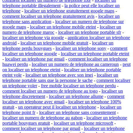
comment localiser un numero de telephone fixe
-
localiser un
telephone portable illegalement
-
la police peut elle localiser un
telephone
-
localiser un telephone gratuitement google maps
-
comment localiser un telephone gratuitement avis
-
localiser un
telephone sans application
-
localiser un numero de telephone sur
google maps
-
localiser un telephone mobile eteint
-
localiser un
numero de telephone maroc
-
localiser un telephone portable sfr
-
localiser un telephone via google
-
application localiser un telephone
android
-
localiser un telephone mobile gratuit
-
localiser un
telephone perdu bouygues
-
localiser un telephone sony
-
comment
localiser un telephone google
-
localiser un telephone portable eteint
-
localiser un telephone par gmail
-
comment localiser un telephone
huawei perdu
-
localiser un numero de telephone au cameroun
-
peut
on localiser un telephone eteint
-
localiser un telephone portable
eteint vole
-
localiser un telephone avec son imei
-
localiser un
telephone portable sans que la personne le sache
-
comment localiser
un telephone voler
-
free mobile localiser un telephone perdu
-
comment localiser un numero de telephone au togo
-
localiser un
telephone discretement
-
localiser un telephone allume
-
comment
localiser un telephone avec gmail
-
localiser un telephone 100%
gratuit
-
un operateur peut il localiser un telephone
-
localiser un
telephone point fr
-
localiser un telephone sans consentement
-
localiser un numero de telephone au gabon
-
localiser un telephone
portable bouygues gratuit
-
localiser un telephone microsoft
-
comment localiser un telephone par gmail
-
localiser un telephone