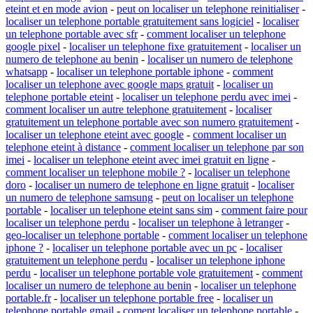
eteint et en mode avion
-
peut on localiser un telephone reinitialiser
-
localiser un telephone portable gratuitement sans logiciel
-
localiser
un telephone portable avec sfr
-
comment localiser un telephone
google pixel
-
localiser un telephone fixe gratuitement
-
localiser un
numero de telephone au benin
-
localiser un numero de telephone
whatsapp
-
localiser un telephone portable iphone
-
comment
localiser un telephone avec google maps gratuit
-
localiser un
telephone portable eteint
-
localiser un telephone perdu avec imei
-
comment localiser un autre telephone gratuitement
-
localiser
gratuitement un telephone portable avec son numero gratuitement
-
localiser un telephone eteint avec google
-
comment localiser un
telephone eteint à distance
-
comment localiser un telephone par son
imei
-
localiser un telephone eteint avec imei gratuit en ligne
-
comment localiser un telephone mobile ?
-
localiser un telephone
doro
-
localiser un numero de telephone en ligne gratuit
-
localiser
un numero de telephone samsung
-
peut on localiser un telephone
portable
-
localiser un telephone eteint sans sim
-
comment faire pour
localiser un telephone perdu
-
localiser un telephone à letranger
-
geo-localiser un telephone portable
-
comment localiser un telephone
iphone ?
-
localiser un telephone portable avec un pc
-
localiser
gratuitement un telephone perdu
-
localiser un telephone iphone
perdu
-
localiser un telephone portable vole gratuitement
-
comment
localiser un numero de telephone au benin
-
localiser un telephone
portable.fr
-
localiser un telephone portable free
-
localiser un
telephone portable gmail
-
coment localiser un telephone portable
-