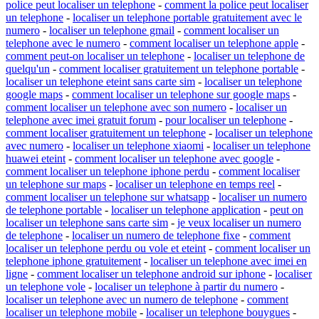
police peut localiser un telephone
-
comment la police peut localiser
un telephone
-
localiser un telephone portable gratuitement avec le
numero
-
localiser un telephone gmail
-
comment localiser un
telephone avec le numero
-
comment localiser un telephone apple
-
comment peut-on localiser un telephone
-
localiser un telephone de
quelqu'un
-
comment localiser gratuitement un telephone portable
-
localiser un telephone eteint sans carte sim
-
localiser un telephone
google maps
-
comment localiser un telephone sur google maps
-
comment localiser un telephone avec son numero
-
localiser un
telephone avec imei gratuit forum
-
pour localiser un telephone
-
comment localiser gratuitement un telephone
-
localiser un telephone
avec numero
-
localiser un telephone xiaomi
-
localiser un telephone
huawei eteint
-
comment localiser un telephone avec google
-
comment localiser un telephone iphone perdu
-
comment localiser
un telephone sur maps
-
localiser un telephone en temps reel
-
comment localiser un telephone sur whatsapp
-
localiser un numero
de telephone portable
-
localiser un telephone application
-
peut on
localiser un telephone sans carte sim
-
je veux localiser un numero
de telephone
-
localiser un numero de telephone fixe
-
comment
localiser un telephone perdu ou vole et eteint
-
comment localiser un
telephone iphone gratuitement
-
localiser un telephone avec imei en
ligne
-
comment localiser un telephone android sur iphone
-
localiser
un telephone vole
-
localiser un telephone à partir du numero
-
localiser un telephone avec un numero de telephone
-
comment
localiser un telephone mobile
-
localiser un telephone bouygues
-