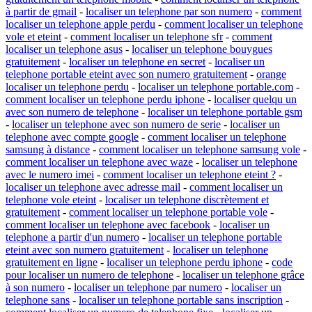
à partir de gmail
-
localiser un telephone par son numero
-
comment
localiser un telephone apple perdu
-
comment localiser un telephone
vole et eteint
-
comment localiser un telephone sfr
-
comment
localiser un telephone asus
-
localiser un telephone bouygues
gratuitement
-
localiser un telephone en secret
-
localiser un
telephone portable eteint avec son numero gratuitement
-
orange
localiser un telephone perdu
-
localiser un telephone portable.com
-
comment localiser un telephone perdu iphone
-
localiser quelqu un
avec son numero de telephone
-
localiser un telephone portable gsm
-
localiser un telephone avec son numero de serie
-
localiser un
telephone avec compte google
-
comment localiser un telephone
samsung à distance
-
comment localiser un telephone samsung vole
-
comment localiser un telephone avec waze
-
localiser un telephone
avec le numero imei
-
comment localiser un telephone eteint ?
-
localiser un telephone avec adresse mail
-
comment localiser un
telephone vole eteint
-
localiser un telephone discrètement et
gratuitement
-
comment localiser un telephone portable vole
-
comment localiser un telephone avec facebook
-
localiser un
telephone a partir d'un numero
-
localiser un telephone portable
eteint avec son numero gratuitement
-
localiser un telephone
gratuitement en ligne
-
localiser un telephone perdu iphone
-
code
pour localiser un numero de telephone
-
localiser un telephone grâce
à son numero
-
localiser un telephone par numero
-
localiser un
telephone sans
-
localiser un telephone portable sans inscription
-