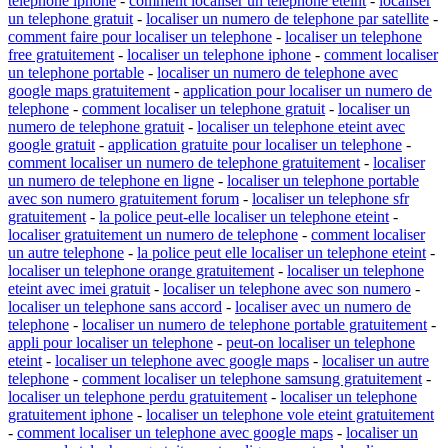
telephone iphone
-
comment localiser un telephone eteint
-
localiser
un telephone gratuit
-
localiser un numero de telephone par satellite
-
comment faire pour localiser un telephone
-
localiser un telephone
free gratuitement
-
localiser un telephone iphone
-
comment localiser
un telephone portable
-
localiser un numero de telephone avec
google maps gratuitement
-
application pour localiser un numero de
telephone
-
comment localiser un telephone gratuit
-
localiser un
numero de telephone gratuit
-
localiser un telephone eteint avec
google gratuit
-
application gratuite pour localiser un telephone
-
comment localiser un numero de telephone gratuitement
-
localiser
un numero de telephone en ligne
-
localiser un telephone portable
avec son numero gratuitement forum
-
localiser un telephone sfr
gratuitement
-
la police peut-elle localiser un telephone eteint
-
localiser gratuitement un numero de telephone
-
comment localiser
un autre telephone
-
la police peut elle localiser un telephone eteint
-
localiser un telephone orange gratuitement
-
localiser un telephone
eteint avec imei gratuit
-
localiser un telephone avec son numero
-
localiser un telephone sans accord
-
localiser avec un numero de
telephone
-
localiser un numero de telephone portable gratuitement
-
appli pour localiser un telephone
-
peut-on localiser un telephone
eteint
-
localiser un telephone avec google maps
-
localiser un autre
telephone
-
comment localiser un telephone samsung gratuitement
-
localiser un telephone perdu gratuitement
-
localiser un telephone
gratuitement iphone
-
localiser un telephone vole eteint gratuitement
-
comment localiser un telephone avec google maps
-
localiser un