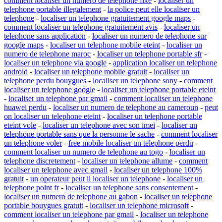
comment localiser un numero de telephone fixe
-
localiser un
telephone portable illegalement
-
la police peut elle localiser un
telephone
-
localiser un telephone gratuitement google maps
-
comment localiser un telephone gratuitement avis
-
localiser un
telephone sans application
-
localiser un numero de telephone sur
google maps
-
localiser un telephone mobile eteint
-
localiser un
numero de telephone maroc
-
localiser un telephone portable sfr
-
localiser un telephone via google
-
application localiser un telephone
android
-
localiser un telephone mobile gratuit
-
localiser un
telephone perdu bouygues
-
localiser un telephone sony
-
comment
localiser un telephone google
-
localiser un telephone portable eteint
-
localiser un telephone par gmail
-
comment localiser un telephone
huawei perdu
-
localiser un numero de telephone au cameroun
-
peut
on localiser un telephone eteint
-
localiser un telephone portable
eteint vole
-
localiser un telephone avec son imei
-
localiser un
telephone portable sans que la personne le sache
-
comment localiser
un telephone voler
-
free mobile localiser un telephone perdu
-
comment localiser un numero de telephone au togo
-
localiser un
telephone discretement
-
localiser un telephone allume
-
comment
localiser un telephone avec gmail
-
localiser un telephone 100%
gratuit
-
un operateur peut il localiser un telephone
-
localiser un
telephone point fr
-
localiser un telephone sans consentement
-
localiser un numero de telephone au gabon
-
localiser un telephone
portable bouygues gratuit
-
localiser un telephone microsoft
-
comment localiser un telephone par gmail
-
localiser un telephone