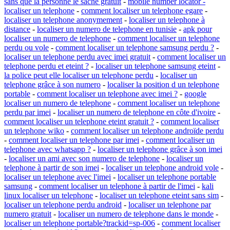
sans que la personne le sache gratuit
-
mobile number locator -
localiser un telephone
-
comment localiser un telephone egare
-
localiser un telephone anonymement
-
localiser un telephone à
distance
-
localiser un numero de telephone en tunisie
-
apk pour
localiser un numero de telephone
-
comment localiser un telephone
perdu ou vole
-
comment localiser un telephone samsung perdu ?
-
localiser un telephone perdu avec imei gratuit
-
comment localiser un
telephone perdu et eteint ?
-
localiser un telephone samsung eteint
-
la police peut elle localiser un telephone perdu
-
localiser un
telephone grâce à son numero
-
localiser la position d un telephone
portable
-
comment localiser un telephone avec imei ?
-
google
localiser un numero de telephone
-
comment localiser un telephone
perdu par imei
-
localiser un numero de telephone en côte d'ivoire
-
comment localiser un telephone eteint gratuit ?
-
comment localiser
un telephone wiko
-
comment localiser un telephone androïde perdu
-
comment localiser un telephone par imei
-
comment localiser un
telephone avec whatsapp ?
-
localiser un telephone grâce à son imei
-
localiser un ami avec son numero de telephone
-
localiser un
telephone à partir de son imei
-
localiser un telephone android vole
-
localiser un telephone avec l'imei
-
localiser un telephone portable
samsung
-
comment localiser un telephone à partir de l'imei
-
kali
linux localiser un telephone
-
localiser un telephone eteint sans sim
-
localiser un telephone perdu android
-
localiser un telephone par
numero gratuit
-
localiser un numero de telephone dans le monde
-
localiser un telephone portable?trackid=sp-006
-
comment localiser