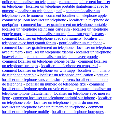
police peut localiser un telephone
-
comment la police peut localiser
un telephone
-
localiser un telephone portable gratuitement avec le
numero
-
localiser un telephone gmail
-
comment localiser un
telephone avec le numero
-
comment localiser un telephone apple
-
comment peut-on localiser un telephone
-
localiser un telephone de
quelqu'un
-
comment localiser gratuitement un telephone portable
-
localiser un telephone eteint sans carte sim
-
localiser un telephone
google maps
-
comment localiser un telephone sur google maps
-
comment localiser un telephone avec son numero
-
localiser un
telephone avec imei gratuit forum
-
pour localiser un telephone
-
comment localiser gratuitement un telephone
-
localiser un telephone
avec numero
-
localiser un telephone xiaomi
-
localiser un telephone
huawei eteint
-
comment localiser un telephone avec google
-
comment localiser un telephone iphone perdu
-
comment localiser
un telephone sur maps
-
localiser un telephone en temps reel
-
comment localiser un telephone sur whatsapp
-
localiser un numero
de telephone portable
-
localiser un telephone application
-
peut on
localiser un telephone sans carte sim
-
je veux localiser un numero
de telephone
-
localiser un numero de telephone fixe
-
comment
localiser un telephone perdu ou vole et eteint
-
comment localiser un
telephone iphone gratuitement
-
localiser un telephone avec imei en
ligne
-
comment localiser un telephone android sur iphone
-
localiser
un telephone vole
-
localiser un telephone à partir du numero
-
localiser un telephone avec un numero de telephone
-
comment
localiser un telephone mobile
-
localiser un telephone bouygues
-