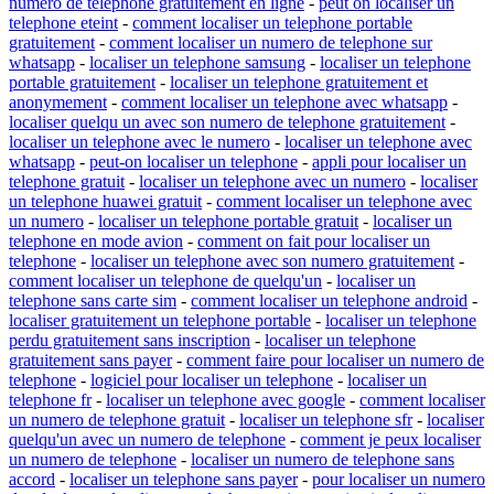
numero de telephone gratuitement en ligne
-
peut on localiser un
telephone eteint
-
comment localiser un telephone portable
gratuitement
-
comment localiser un numero de telephone sur
whatsapp
-
localiser un telephone samsung
-
localiser un telephone
portable gratuitement
-
localiser un telephone gratuitement et
anonymement
-
comment localiser un telephone avec whatsapp
-
localiser quelqu un avec son numero de telephone gratuitement
-
localiser un telephone avec le numero
-
localiser un telephone avec
whatsapp
-
peut-on localiser un telephone
-
appli pour localiser un
telephone gratuit
-
localiser un telephone avec un numero
-
localiser
un telephone huawei gratuit
-
comment localiser un telephone avec
un numero
-
localiser un telephone portable gratuit
-
localiser un
telephone en mode avion
-
comment on fait pour localiser un
telephone
-
localiser un telephone avec son numero gratuitement
-
comment localiser un telephone de quelqu'un
-
localiser un
telephone sans carte sim
-
comment localiser un telephone android
-
localiser gratuitement un telephone portable
-
localiser un telephone
perdu gratuitement sans inscription
-
localiser un telephone
gratuitement sans payer
-
comment faire pour localiser un numero de
telephone
-
logiciel pour localiser un telephone
-
localiser un
telephone fr
-
localiser un telephone avec google
-
comment localiser
un numero de telephone gratuit
-
localiser un telephone sfr
-
localiser
quelqu'un avec un numero de telephone
-
comment je peux localiser
un numero de telephone
-
localiser un numero de telephone sans
accord
-
localiser un telephone sans payer
-
pour localiser un numero