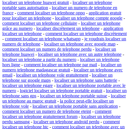
localiser un telephone huawei gratuit
-
localiser un telephone
portable sans autorisation
-
localiser un numero de telephone en
france
-
comment localiser un telephone oppo
-
application gratuit
pour localiser un telephone
-
localiser un telephone compte google
-
comment localiser un telephone cellulaire
-
localiser un telephone
grâce au numero
-
localiser discrètement un telephone
-
application
localiser un telephone
-
comment localiser un telephone discrètement
-
comment localiser un telephone whatsapp
-
je voudrais localiser un
numero de telephone
-
localiser un telephone avec google map
-
comment localiser un numero de telephone perdu
-
localiser un
telephone huawei
-
localiser un telephone avec un autre telephone
-
localiser un telephone a partir du numero
-
localiser un telephone
hors ligne
-
comment localiser un telephone par mail
-
localiser un
numero telephone madagascar gratuit
-
localiser un telephone avec
gmail
-
localiser un telephone vole gratuitement
-
localiser un
telephone sur google maps
-
localiser un telephone sans batterie
-
localiser un telephone egare
-
localiser un telephone portable avec le
numero
-
logiciel localiser un telephone portable gratuit
-
localiser un
telephone sans gps
-
localiser un telephone portable suisse
-
localiser
un telephone au maroc gratuit
-
la police peut-elle localiser un
telephone vole
-
localiser un telephone portable sans application
-
comment localiser un numero de telephone eteint
-
comment
localiser un telephone gratuitement forum
-
localiser un telephone
perdu samsung
-
localiser un telephone android perdu
-
comment
localiser un telephone htc
-
comment localiser un telephone avec un