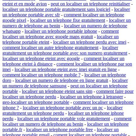
eteint et en mode avion
-
peut on localiser un telephone reinitialiser
-
localiser un telephone portable gratuitement sans logiciel
-
localiser
un telephone portable avec sfr
-
comment localiser un telephone
google pixel
-
localiser un telephone fixe gratuitement
-
localiser un
numero de telephone au benin
-
localiser un numero de telephone
whatsapp
-
localiser un telephone portable iphone
-
comment
localiser un telephone avec google maps gratuit
-
localiser un
telephone portable eteint
-
localiser un telephone perdu avec imei
-
comment localiser un autre telephone gratuitement
-
localiser
gratuitement un telephone portable avec son numero gratuitement
-
localiser un telephone eteint avec google
-
comment localiser un
telephone eteint à distance
-
comment localiser un telephone par son
imei
-
localiser un telephone eteint avec imei gratuit en ligne
-
comment localiser un telephone mobile ?
-
localiser un telephone
doro
-
localiser un numero de telephone en ligne gratuit
-
localiser
un numero de telephone samsung
-
peut on localiser un telephone
portable
-
localiser un telephone eteint sans sim
-
comment faire pour
localiser un telephone perdu
-
localiser un telephone à letranger
-
geo-localiser un telephone portable
-
comment localiser un telephone
iphone ?
-
localiser un telephone portable avec un pc
-
localiser
gratuitement un telephone perdu
-
localiser un telephone iphone
perdu
-
localiser un telephone portable vole gratuitement
-
comment
localiser un numero de telephone au benin
-
localiser un telephone
portable.fr
-
localiser un telephone portable free
-
localiser un
telephone portable gmail
-
coment localiser un telephone portable
-