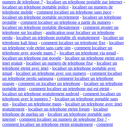
numero de telephone ?
-
localiser un telephone portable par internet
-
localiser un telephone portable police
-
localiser un numero de
telephone mobile
-
comment localiser un telephone sans puce
-
localiser un telephone portable secretement
-
localiser un telephone
protable
-
comment localiser un telephone a partir du numero
-
localiser un telephone portable illegalement
-
comment ajouter un
telephone sur localiser
-
application pour localiser un telephone
perdu
-
localiser un telephone portable sfr gratuitement
-
localiser un
telephone kali linux
-
comment localiser un telephone fixe
-
localiser
un telephone vole eteint sans carte sim
-
comment localiser un
telephone avec google maps ?
-
localiser un telephone via gmail
-
localiser un telephone par google
-
localiser un telephone eteint avec
imei gratuit
-
localiser un numero de telephone fixe
-
localiser un
telephone eteint avec imei
-
localiser un telephone portable avec
gmail
-
localiser un telephone avec son numero
-
comment localiser
un telephone perdu samsung
-
comment localiser un telephone
orange
-
comment on localiser un telephone
-
localiser un telephone
portable imei
-
comment localiser un telephone qui est eteint
-
localiser un telephone gratuitement android
-
comment localiser un
telephone avec le numero ?
-
localiser un telephone portable sans
gps
-
localiser un telephone maps
-
localiser un telephone avec imei
gratuitement
-
localiser un telephone eteint forum
-
localiser
telephone de quelqu un
-
localiser un telephone portable sans
internet
-
comment localiser un numero de telephone fixe ?
-
comment localiser un telephone eteint gratuitement
-
comment