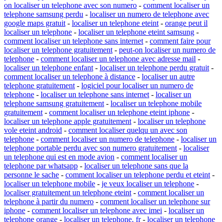
on localiser un telephone avec son numero
-
comment localiser un
telephone samsung perdu
-
localiser un numero de telephone avec
google maps gratuit
-
localiser un telephone eteint
-
orange peut il
localiser un telephone
-
localiser un telephone eteint samsung
-
comment localiser un telephone sans internet
-
comment faire pour
localiser un telephone gratuitement
-
peut-on localiser un numero de
telephone
-
comment localiser un telephone avec adresse mail
-
localiser un telephone enfant
-
localiser un telephone perdu gratuit
-
comment localiser un telephone à distance
-
localiser un autre
telephone gratuitement
-
logiciel pour localiser un numero de
telephone
-
localiser un telephone sans internet
-
localiser un
telephone samsung gratuitement
-
localiser un telephone mobile
gratuitement
-
comment localiser un telephone eteint iphone
-
localiser un telephone apple gratuitement
-
localiser un telephone
vole eteint android
-
comment localiser quelqu un avec son
telephone
-
comment localiser un numero de telephone
-
localiser un
telephone portable perdu avec son numero gratuitement
-
localiser
un telephone qui est en mode avion
-
comment localiser un
telephone par whatsapp
-
localiser un telephone sans que la
personne le sache
-
comment localiser un telephone perdu et eteint
-
localiser un telephone mobile
-
je veux localiser un telephone
-
localiser gratuitement un telephone eteint
-
comment localiser un
telephone à partir du numero
-
comment localiser un telephone sur
iphone
-
comment localiser un telephone avec imei
-
localiser un
telephone orange
-
localiser un telephone. fr
-
localiser un telephone