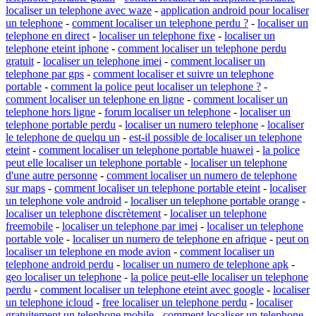
localiser un telephone avec waze
-
application android pour localiser
un telephone
-
comment localiser un telephone perdu ?
-
localiser un
telephone en direct
-
localiser un telephone fixe
-
localiser un
telephone eteint iphone
-
comment localiser un telephone perdu
gratuit
-
localiser un telephone imei
-
comment localiser un
telephone par gps
-
comment localiser et suivre un telephone
portable
-
comment la police peut localiser un telephone ?
-
comment localiser un telephone en ligne
-
comment localiser un
telephone hors ligne
-
forum localiser un telephone
-
localiser un
telephone portable perdu
-
localiser un numero telephone
-
localiser
le telephone de quelqu un
-
est-il possible de localiser un telephone
eteint
-
comment localiser un telephone portable huawei
-
la police
peut elle localiser un telephone portable
-
localiser un telephone
d'une autre personne
-
comment localiser un numero de telephone
sur maps
-
comment localiser un telephone portable eteint
-
localiser
un telephone vole android
-
localiser un telephone portable orange
-
localiser un telephone discrètement
-
localiser un telephone
freemobile
-
localiser un telephone par imei
-
localiser un telephone
portable vole
-
localiser un numero de telephone en afrique
-
peut on
localiser un telephone en mode avion
-
comment localiser un
telephone android perdu
-
localiser un numero de telephone apk
-
geo localiser un telephone
-
la police peut-elle localiser un telephone
perdu
-
comment localiser un telephone eteint avec google
-
localiser
un telephone icloud
-
free localiser un telephone perdu
-
localiser
gratuitement un telephone mobile
-
comment localiser un telephone