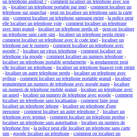
un telephone android ?
-
comment localiser un telephone avec son
pc
-
localiser un telephone portable par imei
-
comment localiser un
telephone sur snapchat
-
peut on localiser un telephone sans la carte
sim
-
comment localiser un telephone samsung eteint
-
la police peut
elle localiser un telephone vole
-
comment localiser un telephone
avec imei gratuit
-
localiser un telephone perdu sfr
-
peut-on localiser
un telephone sans carte sim
-
localiser un telephone perdu eteint
-
comment localiser un telephone avec le code imei
-
localiser un
telephone par le numero
-
comment localiser un telephone avec
google ?
-
localiser un vieux telephone
-
comment localiser un
telephone via google
-
comment localiser un numero telephone
-
localiser un telephone portable gendarmerie
-
la gendarmerie peut
elle localiser un telephone
-
localiser un telephone huawei vole eteint
-
localiser un autre telephone perdu
-
localiser un telephone avec
python
-
comment localiser un telephone portable gratuit
-
localiser
gratuitement un numero de telephone avec google maps
-
localiser
un numero de telephone mobile gratuit
-
localiser un telephone avec
un appel
-
localiser un numero de telephone avec google
-
comment
localiser un telephone sans localisation
-
comment faire pour
localiser un telephone iphone
-
localiser un telephone d'une
personne
-
comment localiser un autre telephone ?
-
localiser un
telephone avec termux
-
comment localiser un telephone perdue
-
localiser un telephone sans autorisation
-
localiser un numero de
telephone free
-
la police peut elle localiser un telephone sans carte
sim
-
google localiser un telephone
-
comment on localiser un