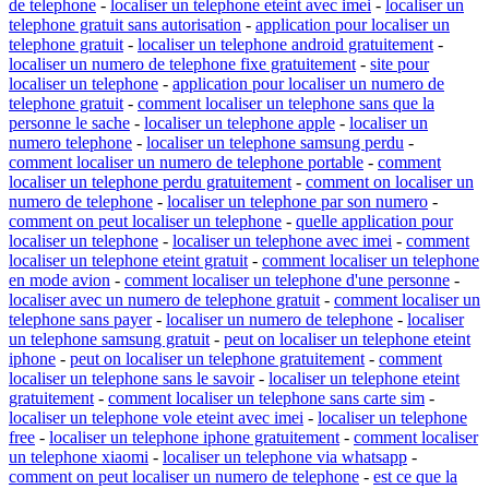
de telephone
-
localiser un telephone eteint avec imei
-
localiser un
telephone gratuit sans autorisation
-
application pour localiser un
telephone gratuit
-
localiser un telephone android gratuitement
-
localiser un numero de telephone fixe gratuitement
-
site pour
localiser un telephone
-
application pour localiser un numero de
telephone gratuit
-
comment localiser un telephone sans que la
personne le sache
-
localiser un telephone apple
-
localiser un
numero telephone
-
localiser un telephone samsung perdu
-
comment localiser un numero de telephone portable
-
comment
localiser un telephone perdu gratuitement
-
comment on localiser un
numero de telephone
-
localiser un telephone par son numero
-
comment on peut localiser un telephone
-
quelle application pour
localiser un telephone
-
localiser un telephone avec imei
-
comment
localiser un telephone eteint gratuit
-
comment localiser un telephone
en mode avion
-
comment localiser un telephone d'une personne
-
localiser avec un numero de telephone gratuit
-
comment localiser un
telephone sans payer
-
localiser un numero de telephone
-
localiser
un telephone samsung gratuit
-
peut on localiser un telephone eteint
iphone
-
peut on localiser un telephone gratuitement
-
comment
localiser un telephone sans le savoir
-
localiser un telephone eteint
gratuitement
-
comment localiser un telephone sans carte sim
-
localiser un telephone vole eteint avec imei
-
localiser un telephone
free
-
localiser un telephone iphone gratuitement
-
comment localiser
un telephone xiaomi
-
localiser un telephone via whatsapp
-
comment on peut localiser un numero de telephone
-
est ce que la