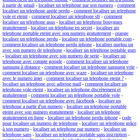
à partir de gmail
-
localiser un telephone par son numero
-
comment
localiser un telephone apple perdu
-
comment localiser un telephone
vole et eteint
-
comment localiser un telephone sfr
-
comment
localiser un telephone asus
-
localiser un telephone bouygues
gratuitement
-
localiser un telephone en secret
-
localiser un
telephone portable eteint avec son numero gratuitement
-
orange
localiser un telephone perdu
-
localiser un telephone portable.com
-
comment localiser un telephone perdu iphone
-
localiser quelqu un
avec son numero de telephone
-
localiser un telephone portable gsm
-
localiser un telephone avec son numero de serie
-
localiser un
telephone avec compte google
-
comment localiser un telephone
samsung à distance
-
comment localiser un telephone samsung vole
-
comment localiser un telephone avec waze
-
localiser un telephone
avec le numero imei
-
comment localiser un telephone eteint ?
-
localiser un telephone avec adresse mail
-
comment localiser un
telephone vole eteint
-
localiser un telephone discrètement et
gratuitement
-
comment localiser un telephone portable vole
-
comment localiser un telephone avec facebook
-
localiser un
telephone a partir d'un numero
-
localiser un telephone portable
eteint avec son numero gratuitement
-
localiser un telephone
gratuitement en ligne
-
localiser un telephone perdu iphone
-
code
pour localiser un numero de telephone
-
localiser un telephone grâce
à son numero
-
localiser un telephone par numero
-
localiser un
telephone sans
-
localiser un telephone portable sans inscription
-