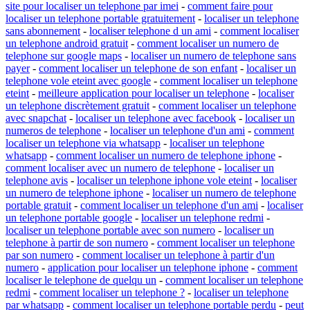
site pour localiser un telephone par imei
-
comment faire pour
localiser un telephone portable gratuitement
-
localiser un telephone
sans abonnement
-
localiser telephone d un ami
-
comment localiser
un telephone android gratuit
-
comment localiser un numero de
telephone sur google maps
-
localiser un numero de telephone sans
payer
-
comment localiser un telephone de son enfant
-
localiser un
telephone vole eteint avec google
-
comment localiser un telephone
eteint
-
meilleure application pour localiser un telephone
-
localiser
un telephone discrètement gratuit
-
comment localiser un telephone
avec snapchat
-
localiser un telephone avec facebook
-
localiser un
numeros de telephone
-
localiser un telephone d'un ami
-
comment
localiser un telephone via whatsapp
-
localiser un telephone
whatsapp
-
comment localiser un numero de telephone iphone
-
comment localiser avec un numero de telephone
-
localiser un
telephone avis
-
localiser un telephone iphone vole eteint
-
localiser
un numero de telephone iphone
-
localiser un numero de telephone
portable gratuit
-
comment localiser un telephone d'un ami
-
localiser
un telephone portable google
-
localiser un telephone redmi
-
localiser un telephone portable avec son numero
-
localiser un
telephone à partir de son numero
-
comment localiser un telephone
par son numero
-
comment localiser un telephone à partir d'un
numero
-
application pour localiser un telephone iphone
-
comment
localiser le telephone de quelqu un
-
comment localiser un telephone
redmi
-
comment localiser un telephone ?
-
localiser un telephone
par whatsapp
-
comment localiser un telephone portable perdu
-
peut