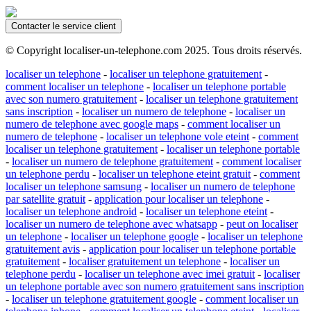
Contacter le service client
© Copyright localiser-un-telephone.com 2025. Tous droits réservés.
localiser un telephone
-
localiser un telephone gratuitement
-
comment localiser un telephone
-
localiser un telephone portable
avec son numero gratuitement
-
localiser un telephone gratuitement
sans inscription
-
localiser un numero de telephone
-
localiser un
numero de telephone avec google maps
-
comment localiser un
numero de telephone
-
localiser un telephone vole eteint
-
comment
localiser un telephone gratuitement
-
localiser un telephone portable
-
localiser un numero de telephone gratuitement
-
comment localiser
un telephone perdu
-
localiser un telephone eteint gratuit
-
comment
localiser un telephone samsung
-
localiser un numero de telephone
par satellite gratuit
-
application pour localiser un telephone
-
localiser un telephone android
-
localiser un telephone eteint
-
localiser un numero de telephone avec whatsapp
-
peut on localiser
un telephone
-
localiser un telephone google
-
localiser un telephone
gratuitement avis
-
application pour localiser un telephone portable
gratuitement
-
localiser gratuitement un telephone
-
localiser un
telephone perdu
-
localiser un telephone avec imei gratuit
-
localiser
un telephone portable avec son numero gratuitement sans inscription
-
localiser un telephone gratuitement google
-
comment localiser un