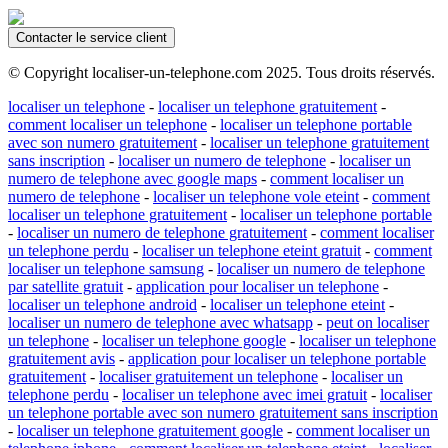
Contacter le service client
© Copyright localiser-un-telephone.com 2025. Tous droits réservés.
localiser un telephone
-
localiser un telephone gratuitement
-
comment localiser un telephone
-
localiser un telephone portable
avec son numero gratuitement
-
localiser un telephone gratuitement
sans inscription
-
localiser un numero de telephone
-
localiser un
numero de telephone avec google maps
-
comment localiser un
numero de telephone
-
localiser un telephone vole eteint
-
comment
localiser un telephone gratuitement
-
localiser un telephone portable
-
localiser un numero de telephone gratuitement
-
comment localiser
un telephone perdu
-
localiser un telephone eteint gratuit
-
comment
localiser un telephone samsung
-
localiser un numero de telephone
par satellite gratuit
-
application pour localiser un telephone
-
localiser un telephone android
-
localiser un telephone eteint
-
localiser un numero de telephone avec whatsapp
-
peut on localiser
un telephone
-
localiser un telephone google
-
localiser un telephone
gratuitement avis
-
application pour localiser un telephone portable
gratuitement
-
localiser gratuitement un telephone
-
localiser un
telephone perdu
-
localiser un telephone avec imei gratuit
-
localiser
un telephone portable avec son numero gratuitement sans inscription
-
localiser un telephone gratuitement google
-
comment localiser un