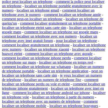
police peut localiser un telephone
-
comment la police peut localiser
un telephone
-
localiser un telephone portable gratuitement avec le
numero
-
localiser un telephone gmail
-
comment localiser un
telephone avec le numero
-
comment localiser un telephone apple
-
comment peut-on localiser un telephone
-
localiser un telephone de
quelqu'un
-
comment localiser gratuitement un telephone portable
-
localiser un telephone eteint sans carte sim
-
localiser un telephone
google maps
-
comment localiser un telephone sur google maps
-
comment localiser un telephone avec son numero
-
localiser un
telephone avec imei gratuit forum
-
pour localiser un telephone
-
comment localiser gratuitement un telephone
-
localiser un telephone
avec numero
-
localiser un telephone xiaomi
-
localiser un telephone
huawei eteint
-
comment localiser un telephone avec google
-
comment localiser un telephone iphone perdu
-
comment localiser
un telephone sur maps
-
localiser un telephone en temps reel
-
comment localiser un telephone sur whatsapp
-
localiser un numero
de telephone portable
-
localiser un telephone application
-
peut on
localiser un telephone sans carte sim
-
je veux localiser un numero
de telephone
-
localiser un numero de telephone fixe
-
comment
localiser un telephone perdu ou vole et eteint
-
comment localiser un
telephone iphone gratuitement
-
localiser un telephone avec imei en
ligne
-
comment localiser un telephone android sur iphone
-
localiser
un telephone vole
-
localiser un telephone à partir du numero
-
localiser un telephone avec un numero de telephone
-
comment
localiser un telephone mobile
-
localiser un telephone bouygues
-