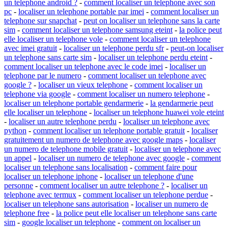
un telephone android ?
-
comment localiser un telephone avec son
pc
-
localiser un telephone portable par imei
-
comment localiser un
telephone sur snapchat
-
peut on localiser un telephone sans la carte
sim
-
comment localiser un telephone samsung eteint
-
la police peut
elle localiser un telephone vole
-
comment localiser un telephone
avec imei gratuit
-
localiser un telephone perdu sfr
-
peut-on localiser
un telephone sans carte sim
-
localiser un telephone perdu eteint
-
comment localiser un telephone avec le code imei
-
localiser un
telephone par le numero
-
comment localiser un telephone avec
google ?
-
localiser un vieux telephone
-
comment localiser un
telephone via google
-
comment localiser un numero telephone
-
localiser un telephone portable gendarmerie
-
la gendarmerie peut
elle localiser un telephone
-
localiser un telephone huawei vole eteint
-
localiser un autre telephone perdu
-
localiser un telephone avec
python
-
comment localiser un telephone portable gratuit
-
localiser
gratuitement un numero de telephone avec google maps
-
localiser
un numero de telephone mobile gratuit
-
localiser un telephone avec
un appel
-
localiser un numero de telephone avec google
-
comment
localiser un telephone sans localisation
-
comment faire pour
localiser un telephone iphone
-
localiser un telephone d'une
personne
-
comment localiser un autre telephone ?
-
localiser un
telephone avec termux
-
comment localiser un telephone perdue
-
localiser un telephone sans autorisation
-
localiser un numero de
telephone free
-
la police peut elle localiser un telephone sans carte
sim
-
google localiser un telephone
-
comment on localiser un