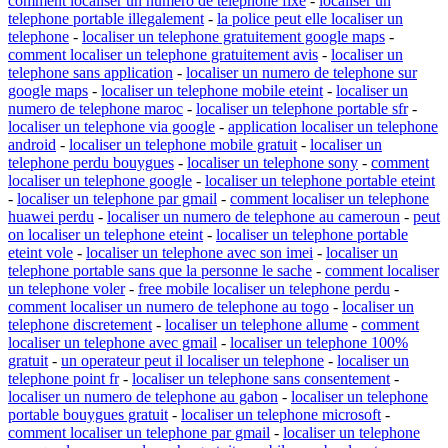
comment localiser un numero de telephone fixe
-
localiser un
telephone portable illegalement
-
la police peut elle localiser un
telephone
-
localiser un telephone gratuitement google maps
-
comment localiser un telephone gratuitement avis
-
localiser un
telephone sans application
-
localiser un numero de telephone sur
google maps
-
localiser un telephone mobile eteint
-
localiser un
numero de telephone maroc
-
localiser un telephone portable sfr
-
localiser un telephone via google
-
application localiser un telephone
android
-
localiser un telephone mobile gratuit
-
localiser un
telephone perdu bouygues
-
localiser un telephone sony
-
comment
localiser un telephone google
-
localiser un telephone portable eteint
-
localiser un telephone par gmail
-
comment localiser un telephone
huawei perdu
-
localiser un numero de telephone au cameroun
-
peut
on localiser un telephone eteint
-
localiser un telephone portable
eteint vole
-
localiser un telephone avec son imei
-
localiser un
telephone portable sans que la personne le sache
-
comment localiser
un telephone voler
-
free mobile localiser un telephone perdu
-
comment localiser un numero de telephone au togo
-
localiser un
telephone discretement
-
localiser un telephone allume
-
comment
localiser un telephone avec gmail
-
localiser un telephone 100%
gratuit
-
un operateur peut il localiser un telephone
-
localiser un
telephone point fr
-
localiser un telephone sans consentement
-
localiser un numero de telephone au gabon
-
localiser un telephone
portable bouygues gratuit
-
localiser un telephone microsoft
-
comment localiser un telephone par gmail
-
localiser un telephone