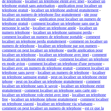
de telephone
-
localiser un telephone eteint avec imei
-
localiser un
telephone gratuit sans autorisation
-
application pour localiser un
telephone gratuit
-
localiser un telephone android gratuitement
-
localiser un numero de telephone fixe gratuitement
-
site pour
localiser un telephone
-
application pour localiser un numero de
telephone gratuit
-
comment localiser un telephone sans que la
personne le sache
-
localiser un telephone apple
-
localiser un
numero telephone
-
localiser un telephone samsung perdu
-
comment localiser un numero de telephone portable
-
comment
localiser un telephone perdu gratuitement
-
comment on localiser un
numero de telephone
-
localiser un telephone par son numero
-
comment on peut localiser un telephone
-
quelle application pour
localiser un telephone
-
localiser un telephone avec imei
-
comment
localiser un telephone eteint gratuit
-
comment localiser un telephone
en mode avion
-
comment localiser un telephone d'une personne
-
localiser avec un numero de telephone gratuit
-
comment localiser un
telephone sans payer
-
localiser un numero de telephone
-
localiser
un telephone samsung gratuit
-
peut on localiser un telephone eteint
iphone
-
peut on localiser un telephone gratuitement
-
comment
localiser un telephone sans le savoir
-
localiser un telephone eteint
gratuitement
-
comment localiser un telephone sans carte sim
-
localiser un telephone vole eteint avec imei
-
localiser un telephone
free
-
localiser un telephone iphone gratuitement
-
comment localiser
un telephone xiaomi
-
localiser un telephone via whatsapp
-
comment on peut localiser un numero de telephone
-
est ce que la