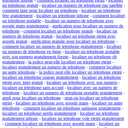
telephone iphone
-
comment localiser un telephone eteint
-
localiser
un telephone gratuit
-
localiser un numero de telephone par satellite
-
comment faire pour localiser un telephone
-
localiser un telephone
free gratuitement
-
localiser un telephone iphone
-
comment localiser
un telephone portable
-
localiser un numero de telephone avec
google maps gratuitement
-
application pour localiser un numero de
telephone
-
comment localiser un telephone gratuit
-
localiser un
numero de telephone gratuit
-
localiser un telephone eteint avec
google gratuit
-
application gratuite pour localiser un telephone
-
comment localiser un numero de telephone gratuitement
-
localiser
un numero de telephone en ligne
-
localiser un telephone portable
avec son numero gratuitement forum
-
localiser un telephone sfr
gratuitement
-
la police peut-elle localiser un telephone eteint
-
localiser gratuitement un numero de telephone
-
comment localiser
un autre telephone
-
la police peut elle localiser un telephone eteint
-
localiser un telephone orange gratuitement
-
localiser un telephone
eteint avec imei gratuit
-
localiser un telephone avec son numero
-
localiser un telephone sans accord
-
localiser avec un numero de
telephone
-
localiser un numero de telephone portable gratuitement
-
appli pour localiser un telephone
-
peut-on localiser un telephone
eteint
-
localiser un telephone avec google maps
-
localiser un autre
telephone
-
comment localiser un telephone samsung gratuitement
-
localiser un telephone perdu gratuitement
-
localiser un telephone
gratuitement iphone
-
localiser un telephone vole eteint gratuitement
-
comment localiser un telephone avec google maps
-
localiser un