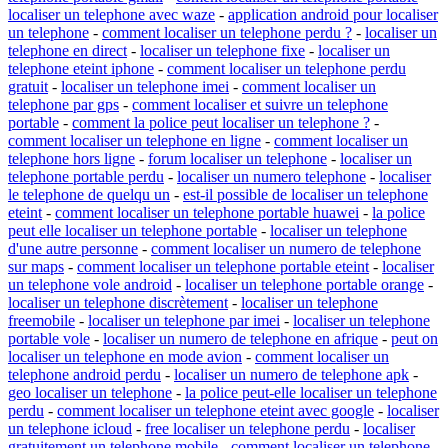
localiser un telephone avec waze
-
application android pour localiser
un telephone
-
comment localiser un telephone perdu ?
-
localiser un
telephone en direct
-
localiser un telephone fixe
-
localiser un
telephone eteint iphone
-
comment localiser un telephone perdu
gratuit
-
localiser un telephone imei
-
comment localiser un
telephone par gps
-
comment localiser et suivre un telephone
portable
-
comment la police peut localiser un telephone ?
-
comment localiser un telephone en ligne
-
comment localiser un
telephone hors ligne
-
forum localiser un telephone
-
localiser un
telephone portable perdu
-
localiser un numero telephone
-
localiser
le telephone de quelqu un
-
est-il possible de localiser un telephone
eteint
-
comment localiser un telephone portable huawei
-
la police
peut elle localiser un telephone portable
-
localiser un telephone
d'une autre personne
-
comment localiser un numero de telephone
sur maps
-
comment localiser un telephone portable eteint
-
localiser
un telephone vole android
-
localiser un telephone portable orange
-
localiser un telephone discrètement
-
localiser un telephone
freemobile
-
localiser un telephone par imei
-
localiser un telephone
portable vole
-
localiser un numero de telephone en afrique
-
peut on
localiser un telephone en mode avion
-
comment localiser un
telephone android perdu
-
localiser un numero de telephone apk
-
geo localiser un telephone
-
la police peut-elle localiser un telephone
perdu
-
comment localiser un telephone eteint avec google
-
localiser
un telephone icloud
-
free localiser un telephone perdu
-
localiser
gratuitement un telephone mobile
-
comment localiser un telephone