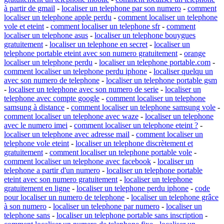
à partir de gmail
-
localiser un telephone par son numero
-
comment
localiser un telephone apple perdu
-
comment localiser un telephone
vole et eteint
-
comment localiser un telephone sfr
-
comment
localiser un telephone asus
-
localiser un telephone bouygues
gratuitement
-
localiser un telephone en secret
-
localiser un
telephone portable eteint avec son numero gratuitement
-
orange
localiser un telephone perdu
-
localiser un telephone portable.com
-
comment localiser un telephone perdu iphone
-
localiser quelqu un
avec son numero de telephone
-
localiser un telephone portable gsm
-
localiser un telephone avec son numero de serie
-
localiser un
telephone avec compte google
-
comment localiser un telephone
samsung à distance
-
comment localiser un telephone samsung vole
-
comment localiser un telephone avec waze
-
localiser un telephone
avec le numero imei
-
comment localiser un telephone eteint ?
-
localiser un telephone avec adresse mail
-
comment localiser un
telephone vole eteint
-
localiser un telephone discrètement et
gratuitement
-
comment localiser un telephone portable vole
-
comment localiser un telephone avec facebook
-
localiser un
telephone a partir d'un numero
-
localiser un telephone portable
eteint avec son numero gratuitement
-
localiser un telephone
gratuitement en ligne
-
localiser un telephone perdu iphone
-
code
pour localiser un numero de telephone
-
localiser un telephone grâce
à son numero
-
localiser un telephone par numero
-
localiser un
telephone sans
-
localiser un telephone portable sans inscription
-