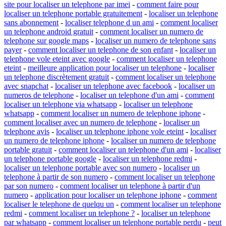
site pour localiser un telephone par imei
-
comment faire pour
localiser un telephone portable gratuitement
-
localiser un telephone
sans abonnement
-
localiser telephone d un ami
-
comment localiser
un telephone android gratuit
-
comment localiser un numero de
telephone sur google maps
-
localiser un numero de telephone sans
payer
-
comment localiser un telephone de son enfant
-
localiser un
telephone vole eteint avec google
-
comment localiser un telephone
eteint
-
meilleure application pour localiser un telephone
-
localiser
un telephone discrètement gratuit
-
comment localiser un telephone
avec snapchat
-
localiser un telephone avec facebook
-
localiser un
numeros de telephone
-
localiser un telephone d'un ami
-
comment
localiser un telephone via whatsapp
-
localiser un telephone
whatsapp
-
comment localiser un numero de telephone iphone
-
comment localiser avec un numero de telephone
-
localiser un
telephone avis
-
localiser un telephone iphone vole eteint
-
localiser
un numero de telephone iphone
-
localiser un numero de telephone
portable gratuit
-
comment localiser un telephone d'un ami
-
localiser
un telephone portable google
-
localiser un telephone redmi
-
localiser un telephone portable avec son numero
-
localiser un
telephone à partir de son numero
-
comment localiser un telephone
par son numero
-
comment localiser un telephone à partir d'un
numero
-
application pour localiser un telephone iphone
-
comment
localiser le telephone de quelqu un
-
comment localiser un telephone
redmi
-
comment localiser un telephone ?
-
localiser un telephone
par whatsapp
-
comment localiser un telephone portable perdu
-
peut