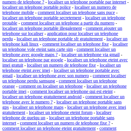
numero de telephone ?
-
localiser un telephone portable par internet
-
localiser un telephone portable police
-
localiser un numero de
telephone mobile
-
comment localiser un telephone sans puce
-
localiser un telephone portable secretement
-
localiser un telephone
protable
-
comment localiser un telephone a partir du numero
-
localiser un telephone portable illegalement
-
comment ajouter un
telephone sur localiser
-
application pour localiser un telephone
perdu
-
localiser un telephone portable sfr gratuitement
-
localiser un
telephone kali linux
-
comment localiser un telephone fixe
-
localiser
un telephone vole eteint sans carte sim
-
comment localiser un
telephone avec google maps ?
-
localiser un telephone via gmail
-
localiser un telephone par google
-
localiser un telephone eteint avec
imei gratuit
-
localiser un numero de telephone fixe
-
localiser un
telephone eteint avec imei
-
localiser un telephone portable avec
gmail
-
localiser un telephone avec son numero
-
comment localiser
un telephone perdu samsung
-
comment localiser un telephone
orange
-
comment on localiser un telephone
-
localiser un telephone
portable imei
-
comment localiser un telephone qui est eteint
-
localiser un telephone gratuitement android
-
comment localiser un
telephone avec le numero ?
-
localiser un telephone portable sans
gps
-
localiser un telephone maps
-
localiser un telephone avec imei
gratuitement
-
localiser un telephone eteint forum
-
localiser
telephone de quelqu un
-
localiser un telephone portable sans
internet
-
comment localiser un numero de telephone fixe ?
-
comment localiser un telephone eteint gratuitement
-
comment