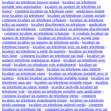
localiser un telephone huawei gratuit
-
localiser un telephone
portable sans autorisation
-
localiser un numero de telephone en
france
-
comment localiser un telephone oppo
-
application gratuit
pour localiser un telephone
-
localiser un telephone compte google
-
comment localiser un telephone cellulaire
-
localiser un telephone
grâce au numero
-
localiser discrètement un telephone
-
application
localiser un telephone
-
comment localiser un telephone discrètement
-
comment localiser un telephone whatsapp
-
je voudrais localiser un
numero de telephone
-
localiser un telephone avec google map
-
comment localiser un numero de telephone perdu
-
localiser un
telephone huawei
-
localiser un telephone avec un autre telephone
-
localiser un telephone a partir du numero
-
localiser un telephone
hors ligne
-
comment localiser un telephone par mail
-
localiser un
numero telephone madagascar gratuit
-
localiser un telephone avec
gmail
-
localiser un telephone vole gratuitement
-
localiser un
telephone sur google maps
-
localiser un telephone sans batterie
-
localiser un telephone egare
-
localiser un telephone portable avec le
numero
-
logiciel localiser un telephone portable gratuit
-
localiser un
telephone sans gps
-
localiser un telephone portable suisse
-
localiser
un telephone au maroc gratuit
-
la police peut-elle localiser un
telephone vole
-
localiser un telephone portable sans application
-
comment localiser un numero de telephone eteint
-
comment
localiser un telephone gratuitement forum
-
localiser un telephone
perdu samsung
-
localiser un telephone android perdu
-
comment
localiser un telephone htc
-
comment localiser un telephone avec un