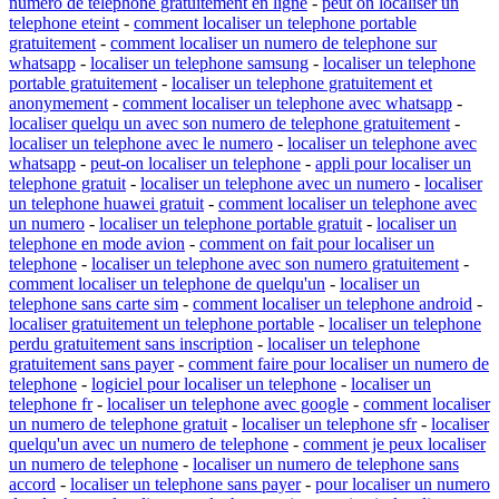
numero de telephone gratuitement en ligne
-
peut on localiser un
telephone eteint
-
comment localiser un telephone portable
gratuitement
-
comment localiser un numero de telephone sur
whatsapp
-
localiser un telephone samsung
-
localiser un telephone
portable gratuitement
-
localiser un telephone gratuitement et
anonymement
-
comment localiser un telephone avec whatsapp
-
localiser quelqu un avec son numero de telephone gratuitement
-
localiser un telephone avec le numero
-
localiser un telephone avec
whatsapp
-
peut-on localiser un telephone
-
appli pour localiser un
telephone gratuit
-
localiser un telephone avec un numero
-
localiser
un telephone huawei gratuit
-
comment localiser un telephone avec
un numero
-
localiser un telephone portable gratuit
-
localiser un
telephone en mode avion
-
comment on fait pour localiser un
telephone
-
localiser un telephone avec son numero gratuitement
-
comment localiser un telephone de quelqu'un
-
localiser un
telephone sans carte sim
-
comment localiser un telephone android
-
localiser gratuitement un telephone portable
-
localiser un telephone
perdu gratuitement sans inscription
-
localiser un telephone
gratuitement sans payer
-
comment faire pour localiser un numero de
telephone
-
logiciel pour localiser un telephone
-
localiser un
telephone fr
-
localiser un telephone avec google
-
comment localiser
un numero de telephone gratuit
-
localiser un telephone sfr
-
localiser
quelqu'un avec un numero de telephone
-
comment je peux localiser
un numero de telephone
-
localiser un numero de telephone sans
accord
-
localiser un telephone sans payer
-
pour localiser un numero