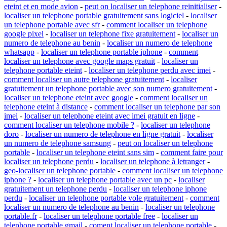
eteint et en mode avion
-
peut on localiser un telephone reinitialiser
-
localiser un telephone portable gratuitement sans logiciel
-
localiser
un telephone portable avec sfr
-
comment localiser un telephone
google pixel
-
localiser un telephone fixe gratuitement
-
localiser un
numero de telephone au benin
-
localiser un numero de telephone
whatsapp
-
localiser un telephone portable iphone
-
comment
localiser un telephone avec google maps gratuit
-
localiser un
telephone portable eteint
-
localiser un telephone perdu avec imei
-
comment localiser un autre telephone gratuitement
-
localiser
gratuitement un telephone portable avec son numero gratuitement
-
localiser un telephone eteint avec google
-
comment localiser un
telephone eteint à distance
-
comment localiser un telephone par son
imei
-
localiser un telephone eteint avec imei gratuit en ligne
-
comment localiser un telephone mobile ?
-
localiser un telephone
doro
-
localiser un numero de telephone en ligne gratuit
-
localiser
un numero de telephone samsung
-
peut on localiser un telephone
portable
-
localiser un telephone eteint sans sim
-
comment faire pour
localiser un telephone perdu
-
localiser un telephone à letranger
-
geo-localiser un telephone portable
-
comment localiser un telephone
iphone ?
-
localiser un telephone portable avec un pc
-
localiser
gratuitement un telephone perdu
-
localiser un telephone iphone
perdu
-
localiser un telephone portable vole gratuitement
-
comment
localiser un numero de telephone au benin
-
localiser un telephone
portable.fr
-
localiser un telephone portable free
-
localiser un
telephone portable gmail
-
coment localiser un telephone portable
-