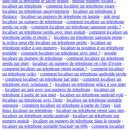
sans que la personne le sache gratuit
-
mobile number locator -
localiser un telephone
-
comment localiser un telephone egare
-
localiser un telephone anonymement
-
localiser un telephone à
distance
-
localiser un numero de telephone en tunisie
-
apk pour
localiser un numero de telephone
-
comment localiser un telephone
perdu ou vole
-
comment localiser un telephone samsung perdu ?
-
localiser un telephone perdu avec imei gratuit
-
comment localiser un
telephone perdu et eteint ?
-
localiser un telephone samsung eteint
-
la police peut elle localiser un telephone perdu
-
localiser un
telephone grâce à son numero
-
localiser la position d un telephone
portable
-
comment localiser un telephone avec imei ?
-
google
localiser un numero de telephone
-
comment localiser un telephone
perdu par imei
-
localiser un numero de telephone en côte d'ivoire
-
comment localiser un telephone eteint gratuit ?
-
comment localiser
un telephone wiko
-
comment localiser un telephone androïde perdu
-
comment localiser un telephone par imei
-
comment localiser un
telephone avec whatsapp ?
-
localiser un telephone grâce à son imei
-
localiser un ami avec son numero de telephone
-
localiser un
telephone à partir de son imei
-
localiser un telephone android vole
-
localiser un telephone avec l'imei
-
localiser un telephone portable
samsung
-
comment localiser un telephone à partir de l'imei
-
kali
linux localiser un telephone
-
localiser un telephone eteint sans sim
-
localiser un telephone perdu android
-
localiser un telephone par
numero gratuit
-
localiser un numero de telephone dans le monde
-
localiser un telephone portable?trackid=sp-006
-
comment localiser