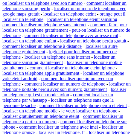
on localiser un telephone avec son numero
-
comment localiser un
telephone samsung perdu
-
localiser un numero de telephone avec
google maps gratuit
-
localiser un telephone eteint
-
orange peut il
localiser un telephone
-
localiser un telephone eteint samsung
-
comment localiser un telephone sans internet
-
comment faire pour
localiser un telephone gratuitement
-
peut-on localiser un numero de
telephone
-
comment localiser un telephone avec adresse mail
-
localiser un telephone enfant
-
localiser un telephone perdu gratuit
-
comment localiser un telephone à distance
-
localiser un autre
telephone gratuitement
-
logiciel pour localiser un numero de
telephone
-
localiser un telephone sans internet
-
localiser un
telephone samsung gratuitement
-
localiser un telephone mobile
gratuitement
-
comment localiser un telephone eteint iphone
-
localiser un telephone apple gratuitement
-
localiser un telephone
vole eteint android
-
comment localiser quelqu un avec son
telephone
-
comment localiser un numero de telephone
-
localiser un
telephone portable perdu avec son numero gratuitement
-
localiser
un telephone qui est en mode avion
-
comment localiser un
telephone par whatsapp
-
localiser un telephone sans que la
personne le sache
-
comment localiser un telephone perdu et eteint
-
localiser un telephone mobile
-
je veux localiser un telephone
-
localiser gratuitement un telephone eteint
-
comment localiser un
telephone à partir du numero
-
comment localiser un telephone sur
iphone
-
comment localiser un telephone avec imei
-
localiser un
telephone orange
-
localiser un telephone. fr
-
localiser un telephone