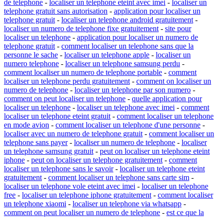
de telephone
-
localiser un telephone eteint avec imei
-
localiser un
telephone gratuit sans autorisation
-
application pour localiser un
telephone gratuit
-
localiser un telephone android gratuitement
-
localiser un numero de telephone fixe gratuitement
-
site pour
localiser un telephone
-
application pour localiser un numero de
telephone gratuit
-
comment localiser un telephone sans que la
personne le sache
-
localiser un telephone apple
-
localiser un
numero telephone
-
localiser un telephone samsung perdu
-
comment localiser un numero de telephone portable
-
comment
localiser un telephone perdu gratuitement
-
comment on localiser un
numero de telephone
-
localiser un telephone par son numero
-
comment on peut localiser un telephone
-
quelle application pour
localiser un telephone
-
localiser un telephone avec imei
-
comment
localiser un telephone eteint gratuit
-
comment localiser un telephone
en mode avion
-
comment localiser un telephone d'une personne
-
localiser avec un numero de telephone gratuit
-
comment localiser un
telephone sans payer
-
localiser un numero de telephone
-
localiser
un telephone samsung gratuit
-
peut on localiser un telephone eteint
iphone
-
peut on localiser un telephone gratuitement
-
comment
localiser un telephone sans le savoir
-
localiser un telephone eteint
gratuitement
-
comment localiser un telephone sans carte sim
-
localiser un telephone vole eteint avec imei
-
localiser un telephone
free
-
localiser un telephone iphone gratuitement
-
comment localiser
un telephone xiaomi
-
localiser un telephone via whatsapp
-
comment on peut localiser un numero de telephone
-
est ce que la