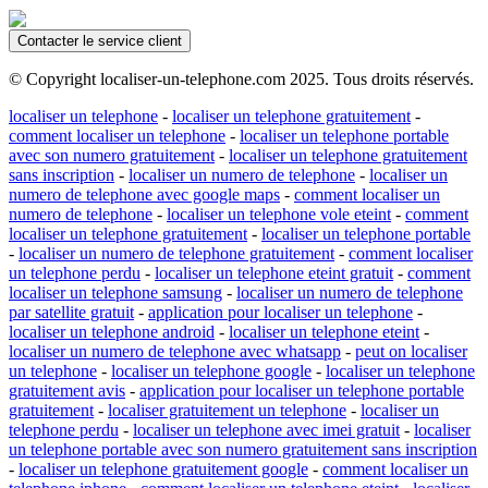
Contacter le service client
© Copyright localiser-un-telephone.com 2025. Tous droits réservés.
localiser un telephone
-
localiser un telephone gratuitement
-
comment localiser un telephone
-
localiser un telephone portable
avec son numero gratuitement
-
localiser un telephone gratuitement
sans inscription
-
localiser un numero de telephone
-
localiser un
numero de telephone avec google maps
-
comment localiser un
numero de telephone
-
localiser un telephone vole eteint
-
comment
localiser un telephone gratuitement
-
localiser un telephone portable
-
localiser un numero de telephone gratuitement
-
comment localiser
un telephone perdu
-
localiser un telephone eteint gratuit
-
comment
localiser un telephone samsung
-
localiser un numero de telephone
par satellite gratuit
-
application pour localiser un telephone
-
localiser un telephone android
-
localiser un telephone eteint
-
localiser un numero de telephone avec whatsapp
-
peut on localiser
un telephone
-
localiser un telephone google
-
localiser un telephone
gratuitement avis
-
application pour localiser un telephone portable
gratuitement
-
localiser gratuitement un telephone
-
localiser un
telephone perdu
-
localiser un telephone avec imei gratuit
-
localiser
un telephone portable avec son numero gratuitement sans inscription
-
localiser un telephone gratuitement google
-
comment localiser un