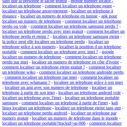
sans que la personne le sache gratuit
-
mobile number locator -
localiser un telephone
-
comment localiser un telephone egare
-
localiser un telephone anonymement
-
localiser un telephone à
distance
-
localiser un numero de telephone en tunisie
-
apk pour
localiser un numero de telephone
-
comment localiser un telephone
perdu ou vole
-
comment localiser un telephone samsung perdu ?
-
localiser un telephone perdu avec imei gratuit
-
comment localiser un
telephone perdu et eteint ?
-
localiser un telephone samsung eteint
-
la police peut elle localiser un telephone perdu
-
localiser un
telephone grâce à son numero
-
localiser la position d un telephone
portable
-
comment localiser un telephone avec imei ?
-
google
localiser un numero de telephone
-
comment localiser un telephone
perdu par imei
-
localiser un numero de telephone en côte d'ivoire
-
comment localiser un telephone eteint gratuit ?
-
comment localiser
un telephone wiko
-
comment localiser un telephone androïde perdu
-
comment localiser un telephone par imei
-
comment localiser un
telephone avec whatsapp ?
-
localiser un telephone grâce à son imei
-
localiser un ami avec son numero de telephone
-
localiser un
telephone à partir de son imei
-
localiser un telephone android vole
-
localiser un telephone avec l'imei
-
localiser un telephone portable
samsung
-
comment localiser un telephone à partir de l'imei
-
kali
linux localiser un telephone
-
localiser un telephone eteint sans sim
-
localiser un telephone perdu android
-
localiser un telephone par
numero gratuit
-
localiser un numero de telephone dans le monde
-
localiser un telephone portable?trackid=sp-006
-
comment localiser