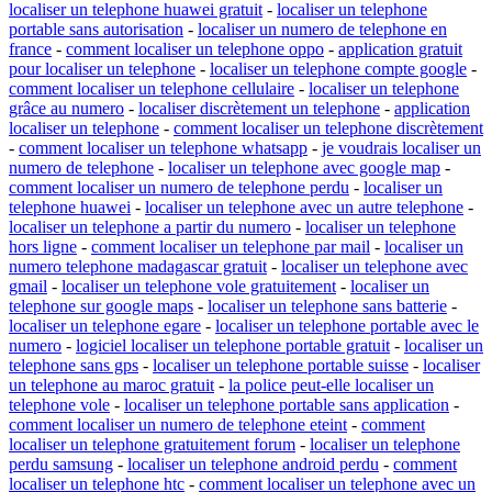
localiser un telephone huawei gratuit
-
localiser un telephone
portable sans autorisation
-
localiser un numero de telephone en
france
-
comment localiser un telephone oppo
-
application gratuit
pour localiser un telephone
-
localiser un telephone compte google
-
comment localiser un telephone cellulaire
-
localiser un telephone
grâce au numero
-
localiser discrètement un telephone
-
application
localiser un telephone
-
comment localiser un telephone discrètement
-
comment localiser un telephone whatsapp
-
je voudrais localiser un
numero de telephone
-
localiser un telephone avec google map
-
comment localiser un numero de telephone perdu
-
localiser un
telephone huawei
-
localiser un telephone avec un autre telephone
-
localiser un telephone a partir du numero
-
localiser un telephone
hors ligne
-
comment localiser un telephone par mail
-
localiser un
numero telephone madagascar gratuit
-
localiser un telephone avec
gmail
-
localiser un telephone vole gratuitement
-
localiser un
telephone sur google maps
-
localiser un telephone sans batterie
-
localiser un telephone egare
-
localiser un telephone portable avec le
numero
-
logiciel localiser un telephone portable gratuit
-
localiser un
telephone sans gps
-
localiser un telephone portable suisse
-
localiser
un telephone au maroc gratuit
-
la police peut-elle localiser un
telephone vole
-
localiser un telephone portable sans application
-
comment localiser un numero de telephone eteint
-
comment
localiser un telephone gratuitement forum
-
localiser un telephone
perdu samsung
-
localiser un telephone android perdu
-
comment
localiser un telephone htc
-
comment localiser un telephone avec un