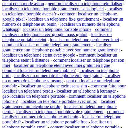
eteint et en mode avion
-
peut on localiser un telephone reinitialiser
-
localiser un telephone portable gratuitement sans logiciel
-
localiser
un telephone portable avec sfr
-
comment localiser un telephone
google pixel
-
localiser un telephone fixe gratuitement
-
localiser un
numero de telephone au benin
-
localiser un numero de telephone
whatsapp
-
localiser un telephone portable iphone
-
comment
localiser un telephone avec google maps gratuit
-
localiser un
telephone portable eteint
-
localiser un telephone perdu avec imei
-
comment localiser un autre telephone gratuitement
-
localiser
gratuitement un telephone portable avec son numero gratuitement
-
localiser un telephone eteint avec google
-
comment localiser un
telephone eteint à distance
-
comment localiser un telephone par son
imei
-
localiser un telephone eteint avec imei gratuit en ligne
-
comment localiser un telephone mobile ?
-
localiser un telephone
doro
-
localiser un numero de telephone en ligne gratuit
-
localiser
un numero de telephone samsung
-
peut on localiser un telephone
portable
-
localiser un telephone eteint sans sim
-
comment faire pour
localiser un telephone perdu
-
localiser un telephone à letranger
-
geo-localiser un telephone portable
-
comment localiser un telephone
iphone ?
-
localiser un telephone portable avec un pc
-
localiser
gratuitement un telephone perdu
-
localiser un telephone iphone
perdu
-
localiser un telephone portable vole gratuitement
-
comment
localiser un numero de telephone au benin
-
localiser un telephone
portable.fr
-
localiser un telephone portable free
-
localiser un
telephone portable gmail
-
coment localiser un telephone portable
-