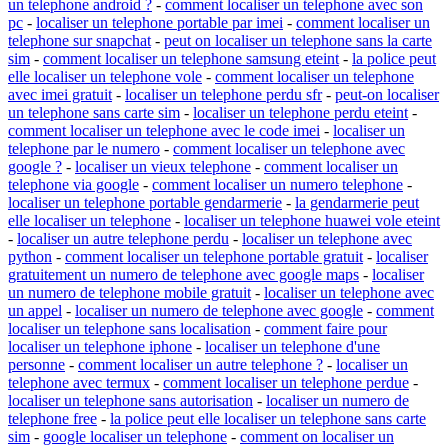
un telephone android ?
-
comment localiser un telephone avec son
pc
-
localiser un telephone portable par imei
-
comment localiser un
telephone sur snapchat
-
peut on localiser un telephone sans la carte
sim
-
comment localiser un telephone samsung eteint
-
la police peut
elle localiser un telephone vole
-
comment localiser un telephone
avec imei gratuit
-
localiser un telephone perdu sfr
-
peut-on localiser
un telephone sans carte sim
-
localiser un telephone perdu eteint
-
comment localiser un telephone avec le code imei
-
localiser un
telephone par le numero
-
comment localiser un telephone avec
google ?
-
localiser un vieux telephone
-
comment localiser un
telephone via google
-
comment localiser un numero telephone
-
localiser un telephone portable gendarmerie
-
la gendarmerie peut
elle localiser un telephone
-
localiser un telephone huawei vole eteint
-
localiser un autre telephone perdu
-
localiser un telephone avec
python
-
comment localiser un telephone portable gratuit
-
localiser
gratuitement un numero de telephone avec google maps
-
localiser
un numero de telephone mobile gratuit
-
localiser un telephone avec
un appel
-
localiser un numero de telephone avec google
-
comment
localiser un telephone sans localisation
-
comment faire pour
localiser un telephone iphone
-
localiser un telephone d'une
personne
-
comment localiser un autre telephone ?
-
localiser un
telephone avec termux
-
comment localiser un telephone perdue
-
localiser un telephone sans autorisation
-
localiser un numero de
telephone free
-
la police peut elle localiser un telephone sans carte
sim
-
google localiser un telephone
-
comment on localiser un