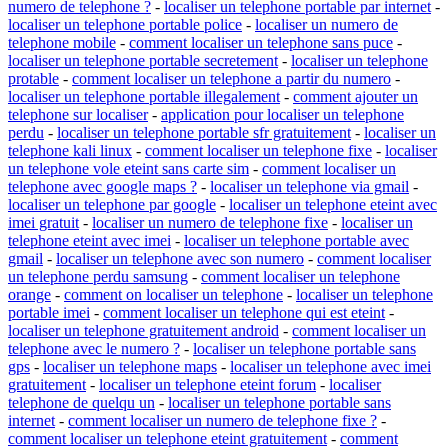
numero de telephone ?
-
localiser un telephone portable par internet
-
localiser un telephone portable police
-
localiser un numero de
telephone mobile
-
comment localiser un telephone sans puce
-
localiser un telephone portable secretement
-
localiser un telephone
protable
-
comment localiser un telephone a partir du numero
-
localiser un telephone portable illegalement
-
comment ajouter un
telephone sur localiser
-
application pour localiser un telephone
perdu
-
localiser un telephone portable sfr gratuitement
-
localiser un
telephone kali linux
-
comment localiser un telephone fixe
-
localiser
un telephone vole eteint sans carte sim
-
comment localiser un
telephone avec google maps ?
-
localiser un telephone via gmail
-
localiser un telephone par google
-
localiser un telephone eteint avec
imei gratuit
-
localiser un numero de telephone fixe
-
localiser un
telephone eteint avec imei
-
localiser un telephone portable avec
gmail
-
localiser un telephone avec son numero
-
comment localiser
un telephone perdu samsung
-
comment localiser un telephone
orange
-
comment on localiser un telephone
-
localiser un telephone
portable imei
-
comment localiser un telephone qui est eteint
-
localiser un telephone gratuitement android
-
comment localiser un
telephone avec le numero ?
-
localiser un telephone portable sans
gps
-
localiser un telephone maps
-
localiser un telephone avec imei
gratuitement
-
localiser un telephone eteint forum
-
localiser
telephone de quelqu un
-
localiser un telephone portable sans
internet
-
comment localiser un numero de telephone fixe ?
-
comment localiser un telephone eteint gratuitement
-
comment