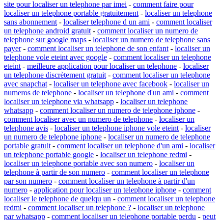
site pour localiser un telephone par imei
-
comment faire pour
localiser un telephone portable gratuitement
-
localiser un telephone
sans abonnement
-
localiser telephone d un ami
-
comment localiser
un telephone android gratuit
-
comment localiser un numero de
telephone sur google maps
-
localiser un numero de telephone sans
payer
-
comment localiser un telephone de son enfant
-
localiser un
telephone vole eteint avec google
-
comment localiser un telephone
eteint
-
meilleure application pour localiser un telephone
-
localiser
un telephone discrètement gratuit
-
comment localiser un telephone
avec snapchat
-
localiser un telephone avec facebook
-
localiser un
numeros de telephone
-
localiser un telephone d'un ami
-
comment
localiser un telephone via whatsapp
-
localiser un telephone
whatsapp
-
comment localiser un numero de telephone iphone
-
comment localiser avec un numero de telephone
-
localiser un
telephone avis
-
localiser un telephone iphone vole eteint
-
localiser
un numero de telephone iphone
-
localiser un numero de telephone
portable gratuit
-
comment localiser un telephone d'un ami
-
localiser
un telephone portable google
-
localiser un telephone redmi
-
localiser un telephone portable avec son numero
-
localiser un
telephone à partir de son numero
-
comment localiser un telephone
par son numero
-
comment localiser un telephone à partir d'un
numero
-
application pour localiser un telephone iphone
-
comment
localiser le telephone de quelqu un
-
comment localiser un telephone
redmi
-
comment localiser un telephone ?
-
localiser un telephone
par whatsapp
-
comment localiser un telephone portable perdu
-
peut