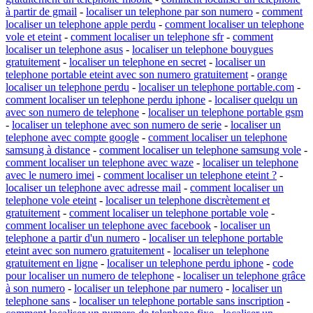
à partir de gmail
-
localiser un telephone par son numero
-
comment
localiser un telephone apple perdu
-
comment localiser un telephone
vole et eteint
-
comment localiser un telephone sfr
-
comment
localiser un telephone asus
-
localiser un telephone bouygues
gratuitement
-
localiser un telephone en secret
-
localiser un
telephone portable eteint avec son numero gratuitement
-
orange
localiser un telephone perdu
-
localiser un telephone portable.com
-
comment localiser un telephone perdu iphone
-
localiser quelqu un
avec son numero de telephone
-
localiser un telephone portable gsm
-
localiser un telephone avec son numero de serie
-
localiser un
telephone avec compte google
-
comment localiser un telephone
samsung à distance
-
comment localiser un telephone samsung vole
-
comment localiser un telephone avec waze
-
localiser un telephone
avec le numero imei
-
comment localiser un telephone eteint ?
-
localiser un telephone avec adresse mail
-
comment localiser un
telephone vole eteint
-
localiser un telephone discrètement et
gratuitement
-
comment localiser un telephone portable vole
-
comment localiser un telephone avec facebook
-
localiser un
telephone a partir d'un numero
-
localiser un telephone portable
eteint avec son numero gratuitement
-
localiser un telephone
gratuitement en ligne
-
localiser un telephone perdu iphone
-
code
pour localiser un numero de telephone
-
localiser un telephone grâce
à son numero
-
localiser un telephone par numero
-
localiser un
telephone sans
-
localiser un telephone portable sans inscription
-