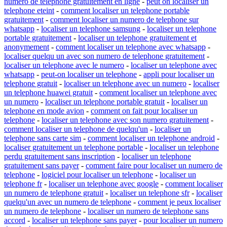
numero de telephone gratuitement en ligne
-
peut on localiser un
telephone eteint
-
comment localiser un telephone portable
gratuitement
-
comment localiser un numero de telephone sur
whatsapp
-
localiser un telephone samsung
-
localiser un telephone
portable gratuitement
-
localiser un telephone gratuitement et
anonymement
-
comment localiser un telephone avec whatsapp
-
localiser quelqu un avec son numero de telephone gratuitement
-
localiser un telephone avec le numero
-
localiser un telephone avec
whatsapp
-
peut-on localiser un telephone
-
appli pour localiser un
telephone gratuit
-
localiser un telephone avec un numero
-
localiser
un telephone huawei gratuit
-
comment localiser un telephone avec
un numero
-
localiser un telephone portable gratuit
-
localiser un
telephone en mode avion
-
comment on fait pour localiser un
telephone
-
localiser un telephone avec son numero gratuitement
-
comment localiser un telephone de quelqu'un
-
localiser un
telephone sans carte sim
-
comment localiser un telephone android
-
localiser gratuitement un telephone portable
-
localiser un telephone
perdu gratuitement sans inscription
-
localiser un telephone
gratuitement sans payer
-
comment faire pour localiser un numero de
telephone
-
logiciel pour localiser un telephone
-
localiser un
telephone fr
-
localiser un telephone avec google
-
comment localiser
un numero de telephone gratuit
-
localiser un telephone sfr
-
localiser
quelqu'un avec un numero de telephone
-
comment je peux localiser
un numero de telephone
-
localiser un numero de telephone sans
accord
-
localiser un telephone sans payer
-
pour localiser un numero