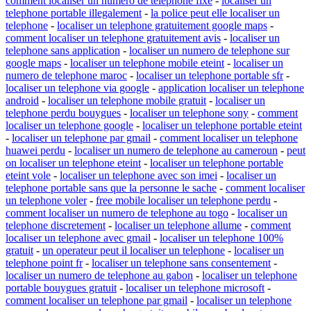
comment localiser un numero de telephone fixe
-
localiser un
telephone portable illegalement
-
la police peut elle localiser un
telephone
-
localiser un telephone gratuitement google maps
-
comment localiser un telephone gratuitement avis
-
localiser un
telephone sans application
-
localiser un numero de telephone sur
google maps
-
localiser un telephone mobile eteint
-
localiser un
numero de telephone maroc
-
localiser un telephone portable sfr
-
localiser un telephone via google
-
application localiser un telephone
android
-
localiser un telephone mobile gratuit
-
localiser un
telephone perdu bouygues
-
localiser un telephone sony
-
comment
localiser un telephone google
-
localiser un telephone portable eteint
-
localiser un telephone par gmail
-
comment localiser un telephone
huawei perdu
-
localiser un numero de telephone au cameroun
-
peut
on localiser un telephone eteint
-
localiser un telephone portable
eteint vole
-
localiser un telephone avec son imei
-
localiser un
telephone portable sans que la personne le sache
-
comment localiser
un telephone voler
-
free mobile localiser un telephone perdu
-
comment localiser un numero de telephone au togo
-
localiser un
telephone discretement
-
localiser un telephone allume
-
comment
localiser un telephone avec gmail
-
localiser un telephone 100%
gratuit
-
un operateur peut il localiser un telephone
-
localiser un
telephone point fr
-
localiser un telephone sans consentement
-
localiser un numero de telephone au gabon
-
localiser un telephone
portable bouygues gratuit
-
localiser un telephone microsoft
-
comment localiser un telephone par gmail
-
localiser un telephone