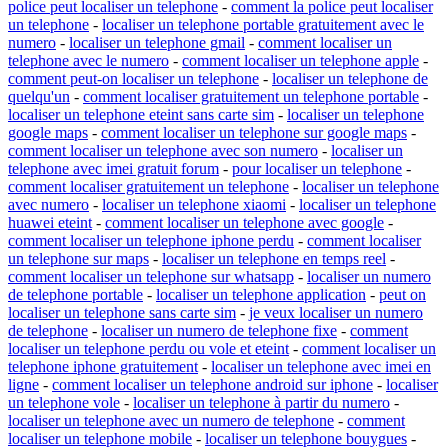
police peut localiser un telephone
-
comment la police peut localiser
un telephone
-
localiser un telephone portable gratuitement avec le
numero
-
localiser un telephone gmail
-
comment localiser un
telephone avec le numero
-
comment localiser un telephone apple
-
comment peut-on localiser un telephone
-
localiser un telephone de
quelqu'un
-
comment localiser gratuitement un telephone portable
-
localiser un telephone eteint sans carte sim
-
localiser un telephone
google maps
-
comment localiser un telephone sur google maps
-
comment localiser un telephone avec son numero
-
localiser un
telephone avec imei gratuit forum
-
pour localiser un telephone
-
comment localiser gratuitement un telephone
-
localiser un telephone
avec numero
-
localiser un telephone xiaomi
-
localiser un telephone
huawei eteint
-
comment localiser un telephone avec google
-
comment localiser un telephone iphone perdu
-
comment localiser
un telephone sur maps
-
localiser un telephone en temps reel
-
comment localiser un telephone sur whatsapp
-
localiser un numero
de telephone portable
-
localiser un telephone application
-
peut on
localiser un telephone sans carte sim
-
je veux localiser un numero
de telephone
-
localiser un numero de telephone fixe
-
comment
localiser un telephone perdu ou vole et eteint
-
comment localiser un
telephone iphone gratuitement
-
localiser un telephone avec imei en
ligne
-
comment localiser un telephone android sur iphone
-
localiser
un telephone vole
-
localiser un telephone à partir du numero
-
localiser un telephone avec un numero de telephone
-
comment
localiser un telephone mobile
-
localiser un telephone bouygues
-