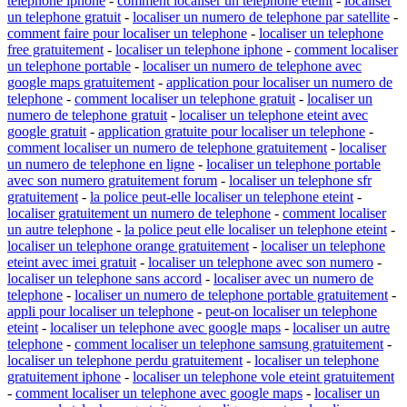
telephone iphone
-
comment localiser un telephone eteint
-
localiser
un telephone gratuit
-
localiser un numero de telephone par satellite
-
comment faire pour localiser un telephone
-
localiser un telephone
free gratuitement
-
localiser un telephone iphone
-
comment localiser
un telephone portable
-
localiser un numero de telephone avec
google maps gratuitement
-
application pour localiser un numero de
telephone
-
comment localiser un telephone gratuit
-
localiser un
numero de telephone gratuit
-
localiser un telephone eteint avec
google gratuit
-
application gratuite pour localiser un telephone
-
comment localiser un numero de telephone gratuitement
-
localiser
un numero de telephone en ligne
-
localiser un telephone portable
avec son numero gratuitement forum
-
localiser un telephone sfr
gratuitement
-
la police peut-elle localiser un telephone eteint
-
localiser gratuitement un numero de telephone
-
comment localiser
un autre telephone
-
la police peut elle localiser un telephone eteint
-
localiser un telephone orange gratuitement
-
localiser un telephone
eteint avec imei gratuit
-
localiser un telephone avec son numero
-
localiser un telephone sans accord
-
localiser avec un numero de
telephone
-
localiser un numero de telephone portable gratuitement
-
appli pour localiser un telephone
-
peut-on localiser un telephone
eteint
-
localiser un telephone avec google maps
-
localiser un autre
telephone
-
comment localiser un telephone samsung gratuitement
-
localiser un telephone perdu gratuitement
-
localiser un telephone
gratuitement iphone
-
localiser un telephone vole eteint gratuitement
-
comment localiser un telephone avec google maps
-
localiser un