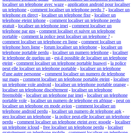
localiser un telephone avec waze
-
application android pour localiser
un telephone
-
comment localiser un telephone perdu ?
-
localiser un
telephone en direct
-
localiser un telephone fixe
-
localiser un
telephone eteint iphone
-
comment localiser un telephone perdu
gratuit
-
localiser un telephone imei
-
comment localiser un
telephone par gps
-
comment localiser et suivre un telephone
portable
-
comment la police peut localiser un telephone ?
-
comment localiser un telephone en ligne
-
comment localiser un
telephone hors ligne
-
forum localiser un telephone
-
localiser un
telephone portable perdu
-
localiser un numero telephone
-
localiser
le telephone de quelqu un
-
est-il possible de localiser un telephone
eteint
-
comment localiser un telephone portable huawei
-
la police
peut elle localiser un telephone portable
-
localiser un telephone
d'une autre personne
-
comment localiser un numero de telephone
sur maps
-
comment localiser un telephone portable eteint
-
localiser
un telephone vole android
-
localiser un telephone portable orange
-
localiser un telephone discrètement
-
localiser un telephone
freemobile
-
localiser un telephone par imei
-
localiser un telephone
portable vole
-
localiser un numero de telephone en afrique
-
peut on
localiser un telephone en mode avion
-
comment localiser un
telephone android perdu
-
localiser un numero de telephone apk
-
geo localiser un telephone
-
la police peut-elle localiser un telephone
perdu
-
comment localiser un telephone eteint avec google
-
localiser
un telephone icloud
-
free localiser un telephone perdu
-
localiser
gratuitement un telephone mobile
-
comment localiser un telephone