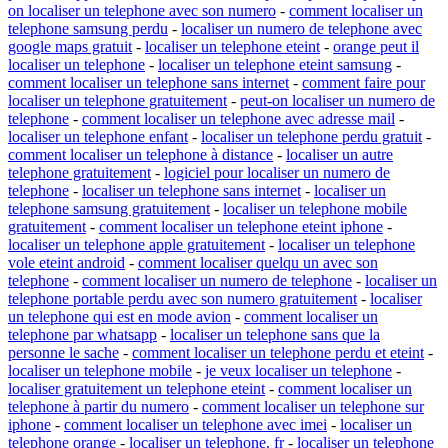
on localiser un telephone avec son numero
-
comment localiser un
telephone samsung perdu
-
localiser un numero de telephone avec
google maps gratuit
-
localiser un telephone eteint
-
orange peut il
localiser un telephone
-
localiser un telephone eteint samsung
-
comment localiser un telephone sans internet
-
comment faire pour
localiser un telephone gratuitement
-
peut-on localiser un numero de
telephone
-
comment localiser un telephone avec adresse mail
-
localiser un telephone enfant
-
localiser un telephone perdu gratuit
-
comment localiser un telephone à distance
-
localiser un autre
telephone gratuitement
-
logiciel pour localiser un numero de
telephone
-
localiser un telephone sans internet
-
localiser un
telephone samsung gratuitement
-
localiser un telephone mobile
gratuitement
-
comment localiser un telephone eteint iphone
-
localiser un telephone apple gratuitement
-
localiser un telephone
vole eteint android
-
comment localiser quelqu un avec son
telephone
-
comment localiser un numero de telephone
-
localiser un
telephone portable perdu avec son numero gratuitement
-
localiser
un telephone qui est en mode avion
-
comment localiser un
telephone par whatsapp
-
localiser un telephone sans que la
personne le sache
-
comment localiser un telephone perdu et eteint
-
localiser un telephone mobile
-
je veux localiser un telephone
-
localiser gratuitement un telephone eteint
-
comment localiser un
telephone à partir du numero
-
comment localiser un telephone sur
iphone
-
comment localiser un telephone avec imei
-
localiser un
telephone orange
-
localiser un telephone. fr
-
localiser un telephone