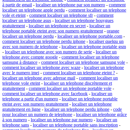
à partir de gmail
-
localiser un telephone par son numero
-
comment
localiser un telephone apple perdu
-
comment localiser un telephone
vole et eteint
-
comment localiser un telephone sfr
-
comment
localiser un telephone asus
-
localiser un telephone bouygues
gratuitement
-
localiser un telephone en secret
-
localiser un
telephone portable eteint avec son numero gratuitement
-
orange
localiser un telephone perdu
-
localiser un telephone portable.com
-
comment localiser un telephone perdu iphone
-
localiser quelqu un
avec son numero de telephone
-
localiser un telephone portable gsm
-
localiser un telephone avec son numero de serie
-
localiser un
telephone avec compte google
-
comment localiser un telephone
samsung à distance
-
comment localiser un telephone samsung vole
-
comment localiser un telephone avec waze
-
localiser un telephone
avec le numero imei
-
comment localiser un telephone eteint ?
-
localiser un telephone avec adresse mail
-
comment localiser un
telephone vole eteint
-
localiser un telephone discrètement et
gratuitement
-
comment localiser un telephone portable vole
-
comment localiser un telephone avec facebook
-
localiser un
telephone a partir d'un numero
-
localiser un telephone portable
eteint avec son numero gratuitement
-
localiser un telephone
gratuitement en ligne
-
localiser un telephone perdu iphone
-
code
pour localiser un numero de telephone
-
localiser un telephone grâce
à son numero
-
localiser un telephone par numero
-
localiser un
telephone sans
-
localiser un telephone portable sans inscription
-