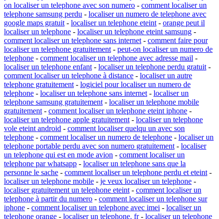
on localiser un telephone avec son numero
-
comment localiser un
telephone samsung perdu
-
localiser un numero de telephone avec
google maps gratuit
-
localiser un telephone eteint
-
orange peut il
localiser un telephone
-
localiser un telephone eteint samsung
-
comment localiser un telephone sans internet
-
comment faire pour
localiser un telephone gratuitement
-
peut-on localiser un numero de
telephone
-
comment localiser un telephone avec adresse mail
-
localiser un telephone enfant
-
localiser un telephone perdu gratuit
-
comment localiser un telephone à distance
-
localiser un autre
telephone gratuitement
-
logiciel pour localiser un numero de
telephone
-
localiser un telephone sans internet
-
localiser un
telephone samsung gratuitement
-
localiser un telephone mobile
gratuitement
-
comment localiser un telephone eteint iphone
-
localiser un telephone apple gratuitement
-
localiser un telephone
vole eteint android
-
comment localiser quelqu un avec son
telephone
-
comment localiser un numero de telephone
-
localiser un
telephone portable perdu avec son numero gratuitement
-
localiser
un telephone qui est en mode avion
-
comment localiser un
telephone par whatsapp
-
localiser un telephone sans que la
personne le sache
-
comment localiser un telephone perdu et eteint
-
localiser un telephone mobile
-
je veux localiser un telephone
-
localiser gratuitement un telephone eteint
-
comment localiser un
telephone à partir du numero
-
comment localiser un telephone sur
iphone
-
comment localiser un telephone avec imei
-
localiser un
telephone orange
-
localiser un telephone. fr
-
localiser un telephone