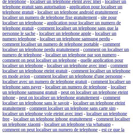
de telephone
-
localiser un telephone eteint avec imei
-
localiser un
telephone gratuit sans autorisation
-
application pour localiser un
telephone gratuit
-
localiser un telephone android gratuitement
-
localiser un numero de telephone fixe gratuitement
-
site pour
localiser un telephone
-
application pour localiser un numero de
telephone gratuit
-
comment localiser un telephone sans que la
personne le sache
-
localiser un telephone apple
-
localiser un
numero telephone
-
localiser un telephone samsung perdu
-
comment localiser un numero de telephone portable
-
comment
localiser un telephone perdu gratuitement
-
comment on localiser un
numero de telephone
-
localiser un telephone par son numero
-
comment on peut localiser un telephone
-
quelle application pour
localiser un telephone
-
localiser un telephone avec imei
-
comment
localiser un telephone eteint gratuit
-
comment localiser un telephone
en mode avion
-
comment localiser un telephone d'une personne
-
localiser avec un numero de telephone gratuit
-
comment localiser un
telephone sans payer
-
localiser un numero de telephone
-
localiser
un telephone samsung gratuit
-
peut on localiser un telephone eteint
iphone
-
peut on localiser un telephone gratuitement
-
comment
localiser un telephone sans le savoir
-
localiser un telephone eteint
gratuitement
-
comment localiser un telephone sans carte sim
-
localiser un telephone vole eteint avec imei
-
localiser un telephone
free
-
localiser un telephone iphone gratuitement
-
comment localiser
un telephone xiaomi
-
localiser un telephone via whatsapp
-
comment on peut localiser un numero de telephone
-
est ce que la