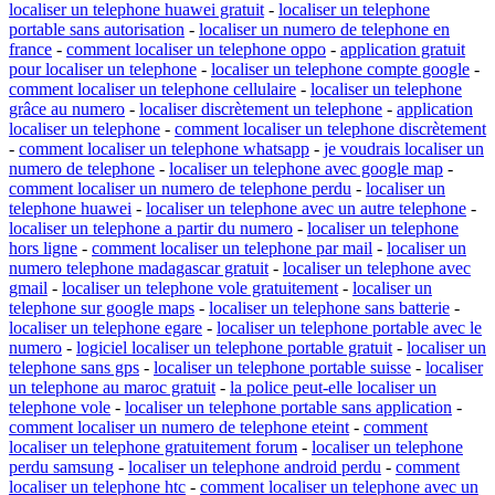
localiser un telephone huawei gratuit
-
localiser un telephone
portable sans autorisation
-
localiser un numero de telephone en
france
-
comment localiser un telephone oppo
-
application gratuit
pour localiser un telephone
-
localiser un telephone compte google
-
comment localiser un telephone cellulaire
-
localiser un telephone
grâce au numero
-
localiser discrètement un telephone
-
application
localiser un telephone
-
comment localiser un telephone discrètement
-
comment localiser un telephone whatsapp
-
je voudrais localiser un
numero de telephone
-
localiser un telephone avec google map
-
comment localiser un numero de telephone perdu
-
localiser un
telephone huawei
-
localiser un telephone avec un autre telephone
-
localiser un telephone a partir du numero
-
localiser un telephone
hors ligne
-
comment localiser un telephone par mail
-
localiser un
numero telephone madagascar gratuit
-
localiser un telephone avec
gmail
-
localiser un telephone vole gratuitement
-
localiser un
telephone sur google maps
-
localiser un telephone sans batterie
-
localiser un telephone egare
-
localiser un telephone portable avec le
numero
-
logiciel localiser un telephone portable gratuit
-
localiser un
telephone sans gps
-
localiser un telephone portable suisse
-
localiser
un telephone au maroc gratuit
-
la police peut-elle localiser un
telephone vole
-
localiser un telephone portable sans application
-
comment localiser un numero de telephone eteint
-
comment
localiser un telephone gratuitement forum
-
localiser un telephone
perdu samsung
-
localiser un telephone android perdu
-
comment
localiser un telephone htc
-
comment localiser un telephone avec un