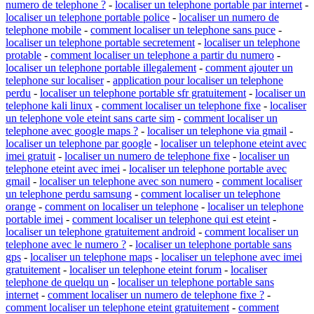
numero de telephone ?
-
localiser un telephone portable par internet
-
localiser un telephone portable police
-
localiser un numero de
telephone mobile
-
comment localiser un telephone sans puce
-
localiser un telephone portable secretement
-
localiser un telephone
protable
-
comment localiser un telephone a partir du numero
-
localiser un telephone portable illegalement
-
comment ajouter un
telephone sur localiser
-
application pour localiser un telephone
perdu
-
localiser un telephone portable sfr gratuitement
-
localiser un
telephone kali linux
-
comment localiser un telephone fixe
-
localiser
un telephone vole eteint sans carte sim
-
comment localiser un
telephone avec google maps ?
-
localiser un telephone via gmail
-
localiser un telephone par google
-
localiser un telephone eteint avec
imei gratuit
-
localiser un numero de telephone fixe
-
localiser un
telephone eteint avec imei
-
localiser un telephone portable avec
gmail
-
localiser un telephone avec son numero
-
comment localiser
un telephone perdu samsung
-
comment localiser un telephone
orange
-
comment on localiser un telephone
-
localiser un telephone
portable imei
-
comment localiser un telephone qui est eteint
-
localiser un telephone gratuitement android
-
comment localiser un
telephone avec le numero ?
-
localiser un telephone portable sans
gps
-
localiser un telephone maps
-
localiser un telephone avec imei
gratuitement
-
localiser un telephone eteint forum
-
localiser
telephone de quelqu un
-
localiser un telephone portable sans
internet
-
comment localiser un numero de telephone fixe ?
-
comment localiser un telephone eteint gratuitement
-
comment