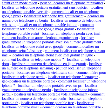
eteint et en mode avion
-
peut on localiser un telephone reinitialiser
-
localiser un telephone portable gratuitement sans logiciel
-
localiser
un telephone portable avec sfr
-
comment localiser un telephone
google pixel
-
localiser un telephone fixe gratuitement
-
localiser un
numero de telephone au benin
-
localiser un numero de telephone
whatsapp
-
localiser un telephone portable iphone
-
comment
localiser un telephone avec google maps gratuit
-
localiser un
telephone portable eteint
-
localiser un telephone perdu avec imei
-
comment localiser un autre telephone gratuitement
-
localiser
gratuitement un telephone portable avec son numero gratuitement
-
localiser un telephone eteint avec google
-
comment localiser un
telephone eteint à distance
-
comment localiser un telephone par son
imei
-
localiser un telephone eteint avec imei gratuit en ligne
-
comment localiser un telephone mobile ?
-
localiser un telephone
doro
-
localiser un numero de telephone en ligne gratuit
-
localiser
un numero de telephone samsung
-
peut on localiser un telephone
portable
-
localiser un telephone eteint sans sim
-
comment faire pour
localiser un telephone perdu
-
localiser un telephone à letranger
-
geo-localiser un telephone portable
-
comment localiser un telephone
iphone ?
-
localiser un telephone portable avec un pc
-
localiser
gratuitement un telephone perdu
-
localiser un telephone iphone
perdu
-
localiser un telephone portable vole gratuitement
-
comment
localiser un numero de telephone au benin
-
localiser un telephone
portable.fr
-
localiser un telephone portable free
-
localiser un
telephone portable gmail
-
coment localiser un telephone portable
-