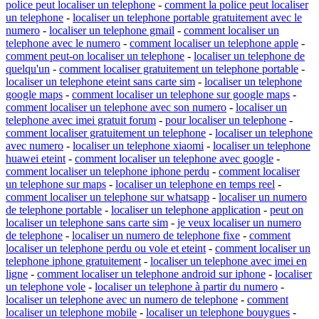
police peut localiser un telephone
-
comment la police peut localiser
un telephone
-
localiser un telephone portable gratuitement avec le
numero
-
localiser un telephone gmail
-
comment localiser un
telephone avec le numero
-
comment localiser un telephone apple
-
comment peut-on localiser un telephone
-
localiser un telephone de
quelqu'un
-
comment localiser gratuitement un telephone portable
-
localiser un telephone eteint sans carte sim
-
localiser un telephone
google maps
-
comment localiser un telephone sur google maps
-
comment localiser un telephone avec son numero
-
localiser un
telephone avec imei gratuit forum
-
pour localiser un telephone
-
comment localiser gratuitement un telephone
-
localiser un telephone
avec numero
-
localiser un telephone xiaomi
-
localiser un telephone
huawei eteint
-
comment localiser un telephone avec google
-
comment localiser un telephone iphone perdu
-
comment localiser
un telephone sur maps
-
localiser un telephone en temps reel
-
comment localiser un telephone sur whatsapp
-
localiser un numero
de telephone portable
-
localiser un telephone application
-
peut on
localiser un telephone sans carte sim
-
je veux localiser un numero
de telephone
-
localiser un numero de telephone fixe
-
comment
localiser un telephone perdu ou vole et eteint
-
comment localiser un
telephone iphone gratuitement
-
localiser un telephone avec imei en
ligne
-
comment localiser un telephone android sur iphone
-
localiser
un telephone vole
-
localiser un telephone à partir du numero
-
localiser un telephone avec un numero de telephone
-
comment
localiser un telephone mobile
-
localiser un telephone bouygues
-