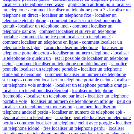
localiser un telephone avec waze
-
application android pour localiser
un telephone
-
comment localiser un telephone perdu ?
-
localiser un
telephone en direct
-
localiser un telephone fixe
-
localiser un
telephone eteint iphone
-
comment localiser un telephone perdu
gratuit
-
localiser un telephone imei
-
comment localiser un
telephone par gps
-
comment localiser et suivre un telephone
portable
-
comment la police peut localiser un telephone ?
-
comment localiser un telephone en ligne
-
comment localiser un
telephone hors ligne
-
forum localiser un telephone
-
localiser un
telephone portable perdu
-
localiser un numero telephone
-
localiser
le telephone de quelqu un
-
est-il possible de localiser un telephone
eteint
-
comment localiser un telephone portable huawei
-
la police
peut elle localiser un telephone portable
-
localiser un telephone
d'une autre personne
-
comment localiser un numero de telephone
sur maps
-
comment localiser un telephone portable eteint
-
localiser
un telephone vole android
-
localiser un telephone portable orange
-
localiser un telephone discrètement
-
localiser un telephone
freemobile
-
localiser un telephone par imei
-
localiser un telephone
portable vole
-
localiser un numero de telephone en afrique
-
peut on
localiser un telephone en mode avion
-
comment localiser un
telephone android perdu
-
localiser un numero de telephone apk
-
geo localiser un telephone
-
la police peut-elle localiser un telephone
perdu
-
comment localiser un telephone eteint avec google
-
localiser
un telephone icloud
-
free localiser un telephone perdu
-
localiser
gratuitement un telephone mobile
-
comment localiser un telephone