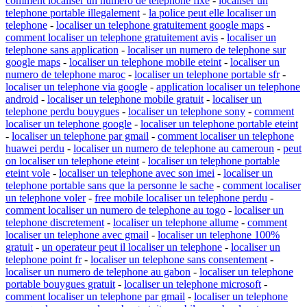
comment localiser un numero de telephone fixe
-
localiser un
telephone portable illegalement
-
la police peut elle localiser un
telephone
-
localiser un telephone gratuitement google maps
-
comment localiser un telephone gratuitement avis
-
localiser un
telephone sans application
-
localiser un numero de telephone sur
google maps
-
localiser un telephone mobile eteint
-
localiser un
numero de telephone maroc
-
localiser un telephone portable sfr
-
localiser un telephone via google
-
application localiser un telephone
android
-
localiser un telephone mobile gratuit
-
localiser un
telephone perdu bouygues
-
localiser un telephone sony
-
comment
localiser un telephone google
-
localiser un telephone portable eteint
-
localiser un telephone par gmail
-
comment localiser un telephone
huawei perdu
-
localiser un numero de telephone au cameroun
-
peut
on localiser un telephone eteint
-
localiser un telephone portable
eteint vole
-
localiser un telephone avec son imei
-
localiser un
telephone portable sans que la personne le sache
-
comment localiser
un telephone voler
-
free mobile localiser un telephone perdu
-
comment localiser un numero de telephone au togo
-
localiser un
telephone discretement
-
localiser un telephone allume
-
comment
localiser un telephone avec gmail
-
localiser un telephone 100%
gratuit
-
un operateur peut il localiser un telephone
-
localiser un
telephone point fr
-
localiser un telephone sans consentement
-
localiser un numero de telephone au gabon
-
localiser un telephone
portable bouygues gratuit
-
localiser un telephone microsoft
-
comment localiser un telephone par gmail
-
localiser un telephone