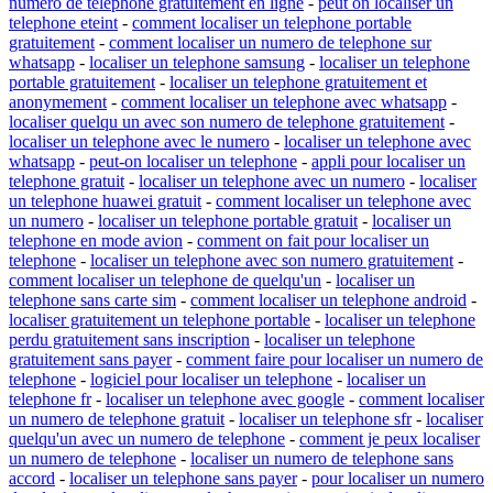
numero de telephone gratuitement en ligne
-
peut on localiser un
telephone eteint
-
comment localiser un telephone portable
gratuitement
-
comment localiser un numero de telephone sur
whatsapp
-
localiser un telephone samsung
-
localiser un telephone
portable gratuitement
-
localiser un telephone gratuitement et
anonymement
-
comment localiser un telephone avec whatsapp
-
localiser quelqu un avec son numero de telephone gratuitement
-
localiser un telephone avec le numero
-
localiser un telephone avec
whatsapp
-
peut-on localiser un telephone
-
appli pour localiser un
telephone gratuit
-
localiser un telephone avec un numero
-
localiser
un telephone huawei gratuit
-
comment localiser un telephone avec
un numero
-
localiser un telephone portable gratuit
-
localiser un
telephone en mode avion
-
comment on fait pour localiser un
telephone
-
localiser un telephone avec son numero gratuitement
-
comment localiser un telephone de quelqu'un
-
localiser un
telephone sans carte sim
-
comment localiser un telephone android
-
localiser gratuitement un telephone portable
-
localiser un telephone
perdu gratuitement sans inscription
-
localiser un telephone
gratuitement sans payer
-
comment faire pour localiser un numero de
telephone
-
logiciel pour localiser un telephone
-
localiser un
telephone fr
-
localiser un telephone avec google
-
comment localiser
un numero de telephone gratuit
-
localiser un telephone sfr
-
localiser
quelqu'un avec un numero de telephone
-
comment je peux localiser
un numero de telephone
-
localiser un numero de telephone sans
accord
-
localiser un telephone sans payer
-
pour localiser un numero