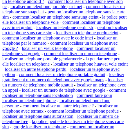
un telephone android ?
-
comment localiser un telephone avec son
pc
-
localiser un telephone portable par imei
-
comment localiser un
telephone sur snapchat
-
peut on localiser un telephone sans la carte
sim
-
comment localiser un telephone samsung eteint
-
la police peut
elle localiser un telephone vole
-
comment localiser un telephone
avec imei gratuit
-
localiser un telephone perdu sfr
-
peut-on localiser
un telephone sans carte sim
-
localiser un telephone perdu eteint
-
comment localiser un telephone avec le code imei
-
localiser un
telephone par le numero
-
comment localiser un telephone avec
google ?
-
localiser un vieux telephone
-
comment localiser un
telephone via google
-
comment localiser un numero telephone
-
localiser un telephone portable gendarmerie
-
la gendarmerie peut
elle localiser un telephone
-
localiser un telephone huawei vole eteint
-
localiser un autre telephone perdu
-
localiser un telephone avec
python
-
comment localiser un telephone portable gratuit
-
localiser
gratuitement un numero de telephone avec google maps
-
localiser
un numero de telephone mobile gratuit
-
localiser un telephone avec
un appel
-
localiser un numero de telephone avec google
-
comment
localiser un telephone sans localisation
-
comment faire pour
localiser un telephone iphone
-
localiser un telephone d'une
personne
-
comment localiser un autre telephone ?
-
localiser un
telephone avec termux
-
comment localiser un telephone perdue
-
localiser un telephone sans autorisation
-
localiser un numero de
telephone free
-
la police peut elle localiser un telephone sans carte
sim
-
google localiser un telephone
-
comment on localiser un