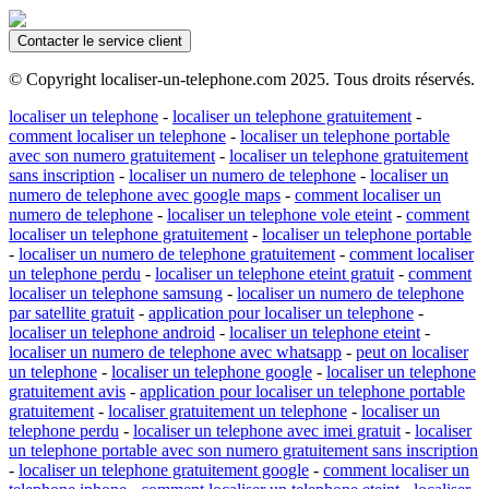
Contacter le service client
© Copyright localiser-un-telephone.com 2025. Tous droits réservés.
localiser un telephone
-
localiser un telephone gratuitement
-
comment localiser un telephone
-
localiser un telephone portable
avec son numero gratuitement
-
localiser un telephone gratuitement
sans inscription
-
localiser un numero de telephone
-
localiser un
numero de telephone avec google maps
-
comment localiser un
numero de telephone
-
localiser un telephone vole eteint
-
comment
localiser un telephone gratuitement
-
localiser un telephone portable
-
localiser un numero de telephone gratuitement
-
comment localiser
un telephone perdu
-
localiser un telephone eteint gratuit
-
comment
localiser un telephone samsung
-
localiser un numero de telephone
par satellite gratuit
-
application pour localiser un telephone
-
localiser un telephone android
-
localiser un telephone eteint
-
localiser un numero de telephone avec whatsapp
-
peut on localiser
un telephone
-
localiser un telephone google
-
localiser un telephone
gratuitement avis
-
application pour localiser un telephone portable
gratuitement
-
localiser gratuitement un telephone
-
localiser un
telephone perdu
-
localiser un telephone avec imei gratuit
-
localiser
un telephone portable avec son numero gratuitement sans inscription
-
localiser un telephone gratuitement google
-
comment localiser un