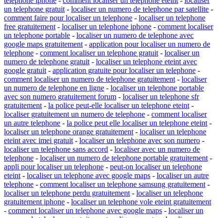
telephone iphone
-
comment localiser un telephone eteint
-
localiser
un telephone gratuit
-
localiser un numero de telephone par satellite
-
comment faire pour localiser un telephone
-
localiser un telephone
free gratuitement
-
localiser un telephone iphone
-
comment localiser
un telephone portable
-
localiser un numero de telephone avec
google maps gratuitement
-
application pour localiser un numero de
telephone
-
comment localiser un telephone gratuit
-
localiser un
numero de telephone gratuit
-
localiser un telephone eteint avec
google gratuit
-
application gratuite pour localiser un telephone
-
comment localiser un numero de telephone gratuitement
-
localiser
un numero de telephone en ligne
-
localiser un telephone portable
avec son numero gratuitement forum
-
localiser un telephone sfr
gratuitement
-
la police peut-elle localiser un telephone eteint
-
localiser gratuitement un numero de telephone
-
comment localiser
un autre telephone
-
la police peut elle localiser un telephone eteint
-
localiser un telephone orange gratuitement
-
localiser un telephone
eteint avec imei gratuit
-
localiser un telephone avec son numero
-
localiser un telephone sans accord
-
localiser avec un numero de
telephone
-
localiser un numero de telephone portable gratuitement
-
appli pour localiser un telephone
-
peut-on localiser un telephone
eteint
-
localiser un telephone avec google maps
-
localiser un autre
telephone
-
comment localiser un telephone samsung gratuitement
-
localiser un telephone perdu gratuitement
-
localiser un telephone
gratuitement iphone
-
localiser un telephone vole eteint gratuitement
-
comment localiser un telephone avec google maps
-
localiser un