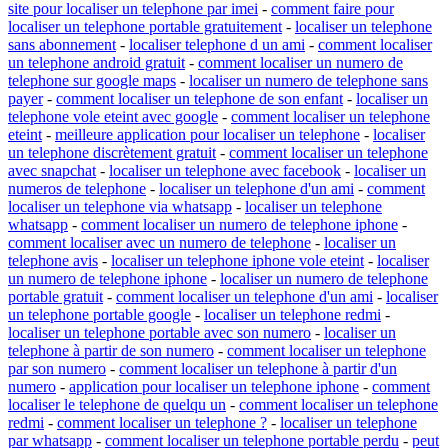
site pour localiser un telephone par imei
-
comment faire pour
localiser un telephone portable gratuitement
-
localiser un telephone
sans abonnement
-
localiser telephone d un ami
-
comment localiser
un telephone android gratuit
-
comment localiser un numero de
telephone sur google maps
-
localiser un numero de telephone sans
payer
-
comment localiser un telephone de son enfant
-
localiser un
telephone vole eteint avec google
-
comment localiser un telephone
eteint
-
meilleure application pour localiser un telephone
-
localiser
un telephone discrètement gratuit
-
comment localiser un telephone
avec snapchat
-
localiser un telephone avec facebook
-
localiser un
numeros de telephone
-
localiser un telephone d'un ami
-
comment
localiser un telephone via whatsapp
-
localiser un telephone
whatsapp
-
comment localiser un numero de telephone iphone
-
comment localiser avec un numero de telephone
-
localiser un
telephone avis
-
localiser un telephone iphone vole eteint
-
localiser
un numero de telephone iphone
-
localiser un numero de telephone
portable gratuit
-
comment localiser un telephone d'un ami
-
localiser
un telephone portable google
-
localiser un telephone redmi
-
localiser un telephone portable avec son numero
-
localiser un
telephone à partir de son numero
-
comment localiser un telephone
par son numero
-
comment localiser un telephone à partir d'un
numero
-
application pour localiser un telephone iphone
-
comment
localiser le telephone de quelqu un
-
comment localiser un telephone
redmi
-
comment localiser un telephone ?
-
localiser un telephone
par whatsapp
-
comment localiser un telephone portable perdu
-
peut