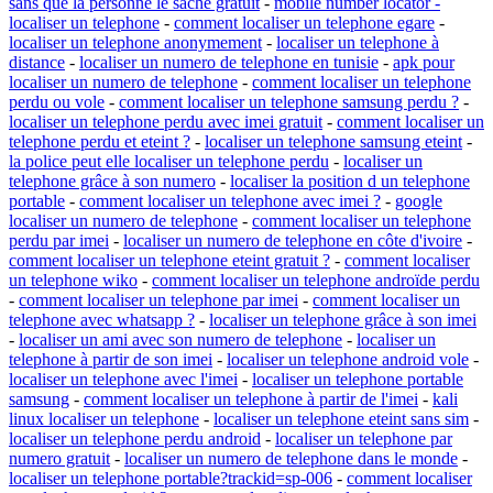
sans que la personne le sache gratuit
-
mobile number locator -
localiser un telephone
-
comment localiser un telephone egare
-
localiser un telephone anonymement
-
localiser un telephone à
distance
-
localiser un numero de telephone en tunisie
-
apk pour
localiser un numero de telephone
-
comment localiser un telephone
perdu ou vole
-
comment localiser un telephone samsung perdu ?
-
localiser un telephone perdu avec imei gratuit
-
comment localiser un
telephone perdu et eteint ?
-
localiser un telephone samsung eteint
-
la police peut elle localiser un telephone perdu
-
localiser un
telephone grâce à son numero
-
localiser la position d un telephone
portable
-
comment localiser un telephone avec imei ?
-
google
localiser un numero de telephone
-
comment localiser un telephone
perdu par imei
-
localiser un numero de telephone en côte d'ivoire
-
comment localiser un telephone eteint gratuit ?
-
comment localiser
un telephone wiko
-
comment localiser un telephone androïde perdu
-
comment localiser un telephone par imei
-
comment localiser un
telephone avec whatsapp ?
-
localiser un telephone grâce à son imei
-
localiser un ami avec son numero de telephone
-
localiser un
telephone à partir de son imei
-
localiser un telephone android vole
-
localiser un telephone avec l'imei
-
localiser un telephone portable
samsung
-
comment localiser un telephone à partir de l'imei
-
kali
linux localiser un telephone
-
localiser un telephone eteint sans sim
-
localiser un telephone perdu android
-
localiser un telephone par
numero gratuit
-
localiser un numero de telephone dans le monde
-
localiser un telephone portable?trackid=sp-006
-
comment localiser