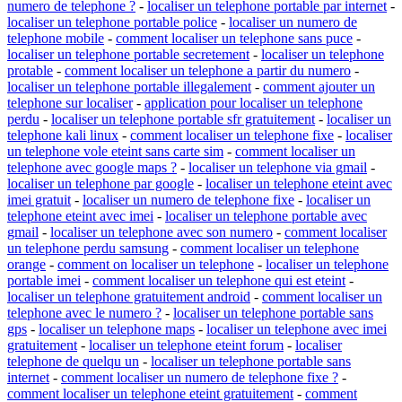
numero de telephone ?
-
localiser un telephone portable par internet
-
localiser un telephone portable police
-
localiser un numero de
telephone mobile
-
comment localiser un telephone sans puce
-
localiser un telephone portable secretement
-
localiser un telephone
protable
-
comment localiser un telephone a partir du numero
-
localiser un telephone portable illegalement
-
comment ajouter un
telephone sur localiser
-
application pour localiser un telephone
perdu
-
localiser un telephone portable sfr gratuitement
-
localiser un
telephone kali linux
-
comment localiser un telephone fixe
-
localiser
un telephone vole eteint sans carte sim
-
comment localiser un
telephone avec google maps ?
-
localiser un telephone via gmail
-
localiser un telephone par google
-
localiser un telephone eteint avec
imei gratuit
-
localiser un numero de telephone fixe
-
localiser un
telephone eteint avec imei
-
localiser un telephone portable avec
gmail
-
localiser un telephone avec son numero
-
comment localiser
un telephone perdu samsung
-
comment localiser un telephone
orange
-
comment on localiser un telephone
-
localiser un telephone
portable imei
-
comment localiser un telephone qui est eteint
-
localiser un telephone gratuitement android
-
comment localiser un
telephone avec le numero ?
-
localiser un telephone portable sans
gps
-
localiser un telephone maps
-
localiser un telephone avec imei
gratuitement
-
localiser un telephone eteint forum
-
localiser
telephone de quelqu un
-
localiser un telephone portable sans
internet
-
comment localiser un numero de telephone fixe ?
-
comment localiser un telephone eteint gratuitement
-
comment