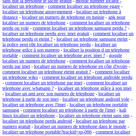
sans que la personne le sache gratuit
-
mobile number locator -
localiser un telephone
-
comment localiser un telephone egare
-
localiser un telephone anonymement
-
localiser un telephone à
distance
-
localiser un numero de telephone en tunisie
-
apk pour
localiser un numero de telephone
-
comment localiser un telephone
perdu ou vole
-
comment localiser un telephone samsung perdu ?
-
localiser un telephone perdu avec imei gratuit
-
comment localiser un
telephone perdu et eteint ?
-
localiser un telephone samsung eteint
-
la police peut elle localiser un telephone perdu
-
localiser un
telephone grâce à son numero
-
localiser la position d un telephone
portable
-
comment localiser un telephone avec imei ?
-
google
localiser un numero de telephone
-
comment localiser un telephone
perdu par imei
-
localiser un numero de telephone en côte d'ivoire
-
comment localiser un telephone eteint gratuit ?
-
comment localiser
un telephone wiko
-
comment localiser un telephone androïde perdu
-
comment localiser un telephone par imei
-
comment localiser un
telephone avec whatsapp ?
-
localiser un telephone grâce à son imei
-
localiser un ami avec son numero de telephone
-
localiser un
telephone à partir de son imei
-
localiser un telephone android vole
-
localiser un telephone avec l'imei
-
localiser un telephone portable
samsung
-
comment localiser un telephone à partir de l'imei
-
kali
linux localiser un telephone
-
localiser un telephone eteint sans sim
-
localiser un telephone perdu android
-
localiser un telephone par
numero gratuit
-
localiser un numero de telephone dans le monde
-
localiser un telephone portable?trackid=sp-006
-
comment localiser