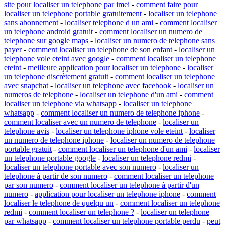
site pour localiser un telephone par imei
-
comment faire pour
localiser un telephone portable gratuitement
-
localiser un telephone
sans abonnement
-
localiser telephone d un ami
-
comment localiser
un telephone android gratuit
-
comment localiser un numero de
telephone sur google maps
-
localiser un numero de telephone sans
payer
-
comment localiser un telephone de son enfant
-
localiser un
telephone vole eteint avec google
-
comment localiser un telephone
eteint
-
meilleure application pour localiser un telephone
-
localiser
un telephone discrètement gratuit
-
comment localiser un telephone
avec snapchat
-
localiser un telephone avec facebook
-
localiser un
numeros de telephone
-
localiser un telephone d'un ami
-
comment
localiser un telephone via whatsapp
-
localiser un telephone
whatsapp
-
comment localiser un numero de telephone iphone
-
comment localiser avec un numero de telephone
-
localiser un
telephone avis
-
localiser un telephone iphone vole eteint
-
localiser
un numero de telephone iphone
-
localiser un numero de telephone
portable gratuit
-
comment localiser un telephone d'un ami
-
localiser
un telephone portable google
-
localiser un telephone redmi
-
localiser un telephone portable avec son numero
-
localiser un
telephone à partir de son numero
-
comment localiser un telephone
par son numero
-
comment localiser un telephone à partir d'un
numero
-
application pour localiser un telephone iphone
-
comment
localiser le telephone de quelqu un
-
comment localiser un telephone
redmi
-
comment localiser un telephone ?
-
localiser un telephone
par whatsapp
-
comment localiser un telephone portable perdu
-
peut