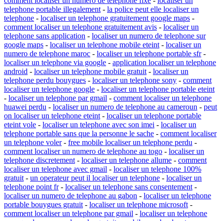
comment localiser un numero de telephone fixe
-
localiser un
telephone portable illegalement
-
la police peut elle localiser un
telephone
-
localiser un telephone gratuitement google maps
-
comment localiser un telephone gratuitement avis
-
localiser un
telephone sans application
-
localiser un numero de telephone sur
google maps
-
localiser un telephone mobile eteint
-
localiser un
numero de telephone maroc
-
localiser un telephone portable sfr
-
localiser un telephone via google
-
application localiser un telephone
android
-
localiser un telephone mobile gratuit
-
localiser un
telephone perdu bouygues
-
localiser un telephone sony
-
comment
localiser un telephone google
-
localiser un telephone portable eteint
-
localiser un telephone par gmail
-
comment localiser un telephone
huawei perdu
-
localiser un numero de telephone au cameroun
-
peut
on localiser un telephone eteint
-
localiser un telephone portable
eteint vole
-
localiser un telephone avec son imei
-
localiser un
telephone portable sans que la personne le sache
-
comment localiser
un telephone voler
-
free mobile localiser un telephone perdu
-
comment localiser un numero de telephone au togo
-
localiser un
telephone discretement
-
localiser un telephone allume
-
comment
localiser un telephone avec gmail
-
localiser un telephone 100%
gratuit
-
un operateur peut il localiser un telephone
-
localiser un
telephone point fr
-
localiser un telephone sans consentement
-
localiser un numero de telephone au gabon
-
localiser un telephone
portable bouygues gratuit
-
localiser un telephone microsoft
-
comment localiser un telephone par gmail
-
localiser un telephone