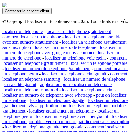
Contacter le service client
© Copyright localiser-un-telephone.com 2025. Tous droits réservés.
localiser un telephone
-
localiser un telephone gratuitement
-
comment localiser un telephone
-
localiser un telephone portable
avec son numero gratuitement
-
localiser un telephone gratuitement
sans inscription
-
localiser un numero de telephone
-
localiser un
numero de telephone avec google maps
-
comment localiser un
numero de telephone
-
localiser un telephone vole eteint
-
comment
localiser un telephone gratuitement
-
localiser un telephone portable
-
localiser un numero de telephone gratuitement
-
comment localiser
un telephone perdu
-
localiser un telephone eteint gratuit
-
comment
localiser un telephone samsung
-
localiser un numero de telephone
par satellite gratuit
-
application pour localiser un telephone
-
localiser un telephone android
-
localiser un telephone eteint
-
localiser un numero de telephone avec whatsapp
-
peut on localiser
un telephone
-
localiser un telephone google
-
localiser un telephone
gratuitement avis
-
application pour localiser un telephone portable
gratuitement
-
localiser gratuitement un telephone
-
localiser un
telephone perdu
-
localiser un telephone avec imei gratuit
-
localiser
un telephone portable avec son numero gratuitement sans inscription
-
localiser un telephone gratuitement google
-
comment localiser un