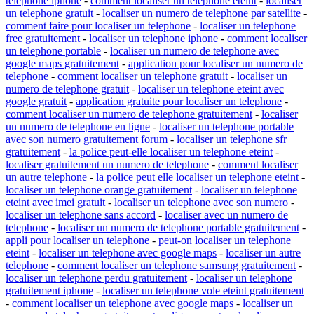
telephone iphone
-
comment localiser un telephone eteint
-
localiser
un telephone gratuit
-
localiser un numero de telephone par satellite
-
comment faire pour localiser un telephone
-
localiser un telephone
free gratuitement
-
localiser un telephone iphone
-
comment localiser
un telephone portable
-
localiser un numero de telephone avec
google maps gratuitement
-
application pour localiser un numero de
telephone
-
comment localiser un telephone gratuit
-
localiser un
numero de telephone gratuit
-
localiser un telephone eteint avec
google gratuit
-
application gratuite pour localiser un telephone
-
comment localiser un numero de telephone gratuitement
-
localiser
un numero de telephone en ligne
-
localiser un telephone portable
avec son numero gratuitement forum
-
localiser un telephone sfr
gratuitement
-
la police peut-elle localiser un telephone eteint
-
localiser gratuitement un numero de telephone
-
comment localiser
un autre telephone
-
la police peut elle localiser un telephone eteint
-
localiser un telephone orange gratuitement
-
localiser un telephone
eteint avec imei gratuit
-
localiser un telephone avec son numero
-
localiser un telephone sans accord
-
localiser avec un numero de
telephone
-
localiser un numero de telephone portable gratuitement
-
appli pour localiser un telephone
-
peut-on localiser un telephone
eteint
-
localiser un telephone avec google maps
-
localiser un autre
telephone
-
comment localiser un telephone samsung gratuitement
-
localiser un telephone perdu gratuitement
-
localiser un telephone
gratuitement iphone
-
localiser un telephone vole eteint gratuitement
-
comment localiser un telephone avec google maps
-
localiser un