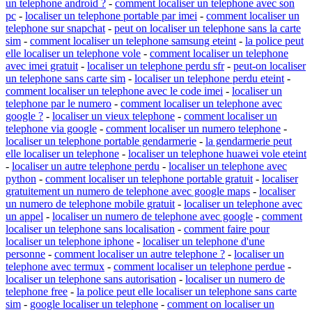
un telephone android ?
-
comment localiser un telephone avec son
pc
-
localiser un telephone portable par imei
-
comment localiser un
telephone sur snapchat
-
peut on localiser un telephone sans la carte
sim
-
comment localiser un telephone samsung eteint
-
la police peut
elle localiser un telephone vole
-
comment localiser un telephone
avec imei gratuit
-
localiser un telephone perdu sfr
-
peut-on localiser
un telephone sans carte sim
-
localiser un telephone perdu eteint
-
comment localiser un telephone avec le code imei
-
localiser un
telephone par le numero
-
comment localiser un telephone avec
google ?
-
localiser un vieux telephone
-
comment localiser un
telephone via google
-
comment localiser un numero telephone
-
localiser un telephone portable gendarmerie
-
la gendarmerie peut
elle localiser un telephone
-
localiser un telephone huawei vole eteint
-
localiser un autre telephone perdu
-
localiser un telephone avec
python
-
comment localiser un telephone portable gratuit
-
localiser
gratuitement un numero de telephone avec google maps
-
localiser
un numero de telephone mobile gratuit
-
localiser un telephone avec
un appel
-
localiser un numero de telephone avec google
-
comment
localiser un telephone sans localisation
-
comment faire pour
localiser un telephone iphone
-
localiser un telephone d'une
personne
-
comment localiser un autre telephone ?
-
localiser un
telephone avec termux
-
comment localiser un telephone perdue
-
localiser un telephone sans autorisation
-
localiser un numero de
telephone free
-
la police peut elle localiser un telephone sans carte
sim
-
google localiser un telephone
-
comment on localiser un