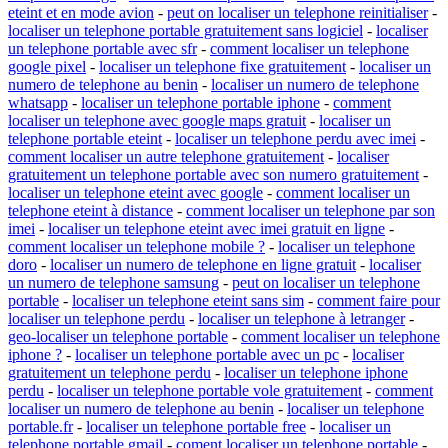
eteint et en mode avion
-
peut on localiser un telephone reinitialiser
-
localiser un telephone portable gratuitement sans logiciel
-
localiser
un telephone portable avec sfr
-
comment localiser un telephone
google pixel
-
localiser un telephone fixe gratuitement
-
localiser un
numero de telephone au benin
-
localiser un numero de telephone
whatsapp
-
localiser un telephone portable iphone
-
comment
localiser un telephone avec google maps gratuit
-
localiser un
telephone portable eteint
-
localiser un telephone perdu avec imei
-
comment localiser un autre telephone gratuitement
-
localiser
gratuitement un telephone portable avec son numero gratuitement
-
localiser un telephone eteint avec google
-
comment localiser un
telephone eteint à distance
-
comment localiser un telephone par son
imei
-
localiser un telephone eteint avec imei gratuit en ligne
-
comment localiser un telephone mobile ?
-
localiser un telephone
doro
-
localiser un numero de telephone en ligne gratuit
-
localiser
un numero de telephone samsung
-
peut on localiser un telephone
portable
-
localiser un telephone eteint sans sim
-
comment faire pour
localiser un telephone perdu
-
localiser un telephone à letranger
-
geo-localiser un telephone portable
-
comment localiser un telephone
iphone ?
-
localiser un telephone portable avec un pc
-
localiser
gratuitement un telephone perdu
-
localiser un telephone iphone
perdu
-
localiser un telephone portable vole gratuitement
-
comment
localiser un numero de telephone au benin
-
localiser un telephone
portable.fr
-
localiser un telephone portable free
-
localiser un
telephone portable gmail
-
coment localiser un telephone portable
-