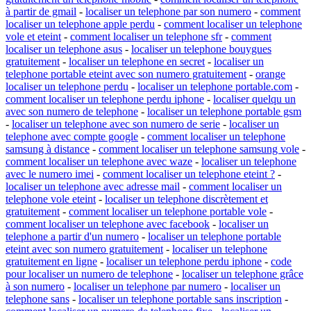
à partir de gmail
-
localiser un telephone par son numero
-
comment
localiser un telephone apple perdu
-
comment localiser un telephone
vole et eteint
-
comment localiser un telephone sfr
-
comment
localiser un telephone asus
-
localiser un telephone bouygues
gratuitement
-
localiser un telephone en secret
-
localiser un
telephone portable eteint avec son numero gratuitement
-
orange
localiser un telephone perdu
-
localiser un telephone portable.com
-
comment localiser un telephone perdu iphone
-
localiser quelqu un
avec son numero de telephone
-
localiser un telephone portable gsm
-
localiser un telephone avec son numero de serie
-
localiser un
telephone avec compte google
-
comment localiser un telephone
samsung à distance
-
comment localiser un telephone samsung vole
-
comment localiser un telephone avec waze
-
localiser un telephone
avec le numero imei
-
comment localiser un telephone eteint ?
-
localiser un telephone avec adresse mail
-
comment localiser un
telephone vole eteint
-
localiser un telephone discrètement et
gratuitement
-
comment localiser un telephone portable vole
-
comment localiser un telephone avec facebook
-
localiser un
telephone a partir d'un numero
-
localiser un telephone portable
eteint avec son numero gratuitement
-
localiser un telephone
gratuitement en ligne
-
localiser un telephone perdu iphone
-
code
pour localiser un numero de telephone
-
localiser un telephone grâce
à son numero
-
localiser un telephone par numero
-
localiser un
telephone sans
-
localiser un telephone portable sans inscription
-