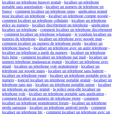
localiser un telephone huawei gratuit
-
localiser un telephone
portable sans autorisation
-
localiser un numero de telephone en
france
-
comment localiser un telephone oppo
-
application gratuit
pour localiser un telephone
-
localiser un telephone compte google
-
comment localiser un telephone cellulaire
-
localiser un telephone
grâce au numero
-
localiser discrètement un telephone
-
application
localiser un telephone
-
comment localiser un telephone discrètement
-
comment localiser un telephone whatsapp
-
je voudrais localiser un
numero de telephone
-
localiser un telephone avec google map
-
comment localiser un numero de telephone perdu
-
localiser un
telephone huawei
-
localiser un telephone avec un autre telephone
-
localiser un telephone a partir du numero
-
localiser un telephone
hors ligne
-
comment localiser un telephone par mail
-
localiser un
numero telephone madagascar gratuit
-
localiser un telephone avec
gmail
-
localiser un telephone vole gratuitement
-
localiser un
telephone sur google maps
-
localiser un telephone sans batterie
-
localiser un telephone egare
-
localiser un telephone portable avec le
numero
-
logiciel localiser un telephone portable gratuit
-
localiser un
telephone sans gps
-
localiser un telephone portable suisse
-
localiser
un telephone au maroc gratuit
-
la police peut-elle localiser un
telephone vole
-
localiser un telephone portable sans application
-
comment localiser un numero de telephone eteint
-
comment
localiser un telephone gratuitement forum
-
localiser un telephone
perdu samsung
-
localiser un telephone android perdu
-
comment
localiser un telephone htc
-
comment localiser un telephone avec un