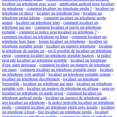
localiser un telephone avec waze
-
application android pour localiser
un telephone
-
comment localiser un telephone perdu ?
-
localiser un
telephone en direct
-
localiser un telephone fixe
-
localiser un
telephone eteint iphone
-
comment localiser un telephone perdu
gratuit
-
localiser un telephone imei
-
comment localiser un
telephone par gps
-
comment localiser et suivre un telephone
portable
-
comment la police peut localiser un telephone ?
-
comment localiser un telephone en ligne
-
comment localiser un
telephone hors ligne
-
forum localiser un telephone
-
localiser un
telephone portable perdu
-
localiser un numero telephone
-
localiser
le telephone de quelqu un
-
est-il possible de localiser un telephone
eteint
-
comment localiser un telephone portable huawei
-
la police
peut elle localiser un telephone portable
-
localiser un telephone
d'une autre personne
-
comment localiser un numero de telephone
sur maps
-
comment localiser un telephone portable eteint
-
localiser
un telephone vole android
-
localiser un telephone portable orange
-
localiser un telephone discrètement
-
localiser un telephone
freemobile
-
localiser un telephone par imei
-
localiser un telephone
portable vole
-
localiser un numero de telephone en afrique
-
peut on
localiser un telephone en mode avion
-
comment localiser un
telephone android perdu
-
localiser un numero de telephone apk
-
geo localiser un telephone
-
la police peut-elle localiser un telephone
perdu
-
comment localiser un telephone eteint avec google
-
localiser
un telephone icloud
-
free localiser un telephone perdu
-
localiser
gratuitement un telephone mobile
-
comment localiser un telephone