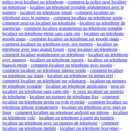
police peut localiser un telephone
-
comment la police peut localiser
un telephone
-
localiser un telephone portable gratuitement avec le
numero
-
localiser un telephone gmail
-
comment localiser un
telephone avec le numero
-
comment localiser un telephone apple
-
comment peut-on localiser un telephone
-
localiser un telephone de
quelqu'un
-
comment localiser gratuitement un telephone portable
-
localiser un telephone eteint sans carte sim
-
localiser un telephone
google maps
-
comment localiser un telephone sur google maps
-
comment localiser un telephone avec son numero
-
localiser un
telephone avec imei gratuit forum
-
pour localiser un telephone
-
comment localiser gratuitement un telephone
-
localiser un telephone
avec numero
-
localiser un telephone xiaomi
-
localiser un telephone
huawei eteint
-
comment localiser un telephone avec google
-
comment localiser un telephone iphone perdu
-
comment localiser
un telephone sur maps
-
localiser un telephone en temps reel
-
comment localiser un telephone sur whatsapp
-
localiser un numero
de telephone portable
-
localiser un telephone application
-
peut on
localiser un telephone sans carte sim
-
je veux localiser un numero
de telephone
-
localiser un numero de telephone fixe
-
comment
localiser un telephone perdu ou vole et eteint
-
comment localiser un
telephone iphone gratuitement
-
localiser un telephone avec imei en
ligne
-
comment localiser un telephone android sur iphone
-
localiser
un telephone vole
-
localiser un telephone à partir du numero
-
localiser un telephone avec un numero de telephone
-
comment
localiser un telephone mobile
-
localiser un telephone bouygues
-