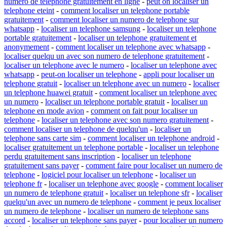
numero de telephone gratuitement en ligne
-
peut on localiser un
telephone eteint
-
comment localiser un telephone portable
gratuitement
-
comment localiser un numero de telephone sur
whatsapp
-
localiser un telephone samsung
-
localiser un telephone
portable gratuitement
-
localiser un telephone gratuitement et
anonymement
-
comment localiser un telephone avec whatsapp
-
localiser quelqu un avec son numero de telephone gratuitement
-
localiser un telephone avec le numero
-
localiser un telephone avec
whatsapp
-
peut-on localiser un telephone
-
appli pour localiser un
telephone gratuit
-
localiser un telephone avec un numero
-
localiser
un telephone huawei gratuit
-
comment localiser un telephone avec
un numero
-
localiser un telephone portable gratuit
-
localiser un
telephone en mode avion
-
comment on fait pour localiser un
telephone
-
localiser un telephone avec son numero gratuitement
-
comment localiser un telephone de quelqu'un
-
localiser un
telephone sans carte sim
-
comment localiser un telephone android
-
localiser gratuitement un telephone portable
-
localiser un telephone
perdu gratuitement sans inscription
-
localiser un telephone
gratuitement sans payer
-
comment faire pour localiser un numero de
telephone
-
logiciel pour localiser un telephone
-
localiser un
telephone fr
-
localiser un telephone avec google
-
comment localiser
un numero de telephone gratuit
-
localiser un telephone sfr
-
localiser
quelqu'un avec un numero de telephone
-
comment je peux localiser
un numero de telephone
-
localiser un numero de telephone sans
accord
-
localiser un telephone sans payer
-
pour localiser un numero