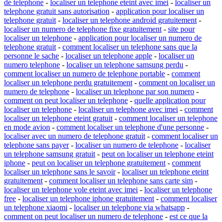
de telephone
-
localiser un telephone eteint avec imei
-
localiser un
telephone gratuit sans autorisation
-
application pour localiser un
telephone gratuit
-
localiser un telephone android gratuitement
-
localiser un numero de telephone fixe gratuitement
-
site pour
localiser un telephone
-
application pour localiser un numero de
telephone gratuit
-
comment localiser un telephone sans que la
personne le sache
-
localiser un telephone apple
-
localiser un
numero telephone
-
localiser un telephone samsung perdu
-
comment localiser un numero de telephone portable
-
comment
localiser un telephone perdu gratuitement
-
comment on localiser un
numero de telephone
-
localiser un telephone par son numero
-
comment on peut localiser un telephone
-
quelle application pour
localiser un telephone
-
localiser un telephone avec imei
-
comment
localiser un telephone eteint gratuit
-
comment localiser un telephone
en mode avion
-
comment localiser un telephone d'une personne
-
localiser avec un numero de telephone gratuit
-
comment localiser un
telephone sans payer
-
localiser un numero de telephone
-
localiser
un telephone samsung gratuit
-
peut on localiser un telephone eteint
iphone
-
peut on localiser un telephone gratuitement
-
comment
localiser un telephone sans le savoir
-
localiser un telephone eteint
gratuitement
-
comment localiser un telephone sans carte sim
-
localiser un telephone vole eteint avec imei
-
localiser un telephone
free
-
localiser un telephone iphone gratuitement
-
comment localiser
un telephone xiaomi
-
localiser un telephone via whatsapp
-
comment on peut localiser un numero de telephone
-
est ce que la