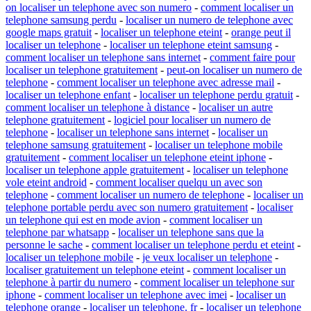
on localiser un telephone avec son numero
-
comment localiser un
telephone samsung perdu
-
localiser un numero de telephone avec
google maps gratuit
-
localiser un telephone eteint
-
orange peut il
localiser un telephone
-
localiser un telephone eteint samsung
-
comment localiser un telephone sans internet
-
comment faire pour
localiser un telephone gratuitement
-
peut-on localiser un numero de
telephone
-
comment localiser un telephone avec adresse mail
-
localiser un telephone enfant
-
localiser un telephone perdu gratuit
-
comment localiser un telephone à distance
-
localiser un autre
telephone gratuitement
-
logiciel pour localiser un numero de
telephone
-
localiser un telephone sans internet
-
localiser un
telephone samsung gratuitement
-
localiser un telephone mobile
gratuitement
-
comment localiser un telephone eteint iphone
-
localiser un telephone apple gratuitement
-
localiser un telephone
vole eteint android
-
comment localiser quelqu un avec son
telephone
-
comment localiser un numero de telephone
-
localiser un
telephone portable perdu avec son numero gratuitement
-
localiser
un telephone qui est en mode avion
-
comment localiser un
telephone par whatsapp
-
localiser un telephone sans que la
personne le sache
-
comment localiser un telephone perdu et eteint
-
localiser un telephone mobile
-
je veux localiser un telephone
-
localiser gratuitement un telephone eteint
-
comment localiser un
telephone à partir du numero
-
comment localiser un telephone sur
iphone
-
comment localiser un telephone avec imei
-
localiser un
telephone orange
-
localiser un telephone. fr
-
localiser un telephone