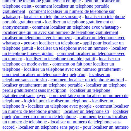
numero de telephone gratuitement en ligne
-
peut on localiser un
telephone eteint
-
comment localiser un telephone portable
gratuitement
-
comment localiser un numero de telephone sur
whatsapp
-
localiser un telephone samsung
-
localiser un telephone
portable gratuitement
-
localiser un telephone gratuitement et
anonymement
-
comment localiser un telephone avec whatsapp
-
localiser quelqu un avec son numero de telephone gratuitement
-
localiser un telephone avec le numero
-
localiser un telephone avec
whatsapp
-
peut-on localiser un telephone
-
appli pour localiser un
telephone gratuit
-
localiser un telephone avec un numero
-
localiser
un telephone huawei gratuit
-
comment localiser un telephone avec
un numero
-
localiser un telephone portable gratuit
-
localiser un
telephone en mode avion
-
comment on fait pour localiser un
telephone
-
localiser un telephone avec son numero gratuitement
-
comment localiser un telephone de quelqu'un
-
localiser un
telephone sans carte sim
-
comment localiser un telephone android
-
localiser gratuitement un telephone portable
-
localiser un telephone
perdu gratuitement sans inscription
-
localiser un telephone
gratuitement sans payer
-
comment faire pour localiser un numero de
telephone
-
logiciel pour localiser un telephone
-
localiser un
telephone fr
-
localiser un telephone avec google
-
comment localiser
un numero de telephone gratuit
-
localiser un telephone sfr
-
localiser
quelqu'un avec un numero de telephone
-
comment je peux localiser
un numero de telephone
-
localiser un numero de telephone sans
accord
-
localiser un telephone sans payer
-
pour localiser un numero