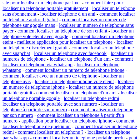
site pour localiser un telephone par imei
-
comment faire pour
localiser un telephone portable gratuitement
-
localiser un telephone
sans abonnement
-
localiser telephone d un ami
-
comment localiser
un telephone android gratuit
-
comment localiser un numero de
telephone sur google maps
-
localiser un numero de telephone sans
payer
-
comment localiser un telephone de son enfant
-
localiser un
telephone vole eteint avec google
-
comment localiser un telephone
eteint
-
meilleure application pour localiser un telephone
-
localiser
un telephone discrètement gratuit
-
comment localiser un telephone
avec snapchat
-
localiser un telephone avec facebook
-
localiser un
numeros de telephone
-
localiser un telephone d'un ami
-
comment
localiser un telephone via whatsapp
-
localiser un telephone
whatsapp
-
comment localiser un numero de telephone iphone
-
comment localiser avec un numero de telephone
-
localiser un
telephone avis
-
localiser un telephone iphone vole eteint
-
localiser
un numero de telephone iphone
-
localiser un numero de telephone
portable gratuit
-
comment localiser un telephone d'un ami
-
localiser
un telephone portable google
-
localiser un telephone redmi
-
localiser un telephone portable avec son numero
-
localiser un
telephone à partir de son numero
-
comment localiser un telephone
par son numero
-
comment localiser un telephone à partir d'un
numero
-
application pour localiser un telephone iphone
-
comment
localiser le telephone de quelqu un
-
comment localiser un telephone
redmi
-
comment localiser un telephone ?
-
localiser un telephone
par whatsapp
-
comment localiser un telephone portable perdu
-
peut