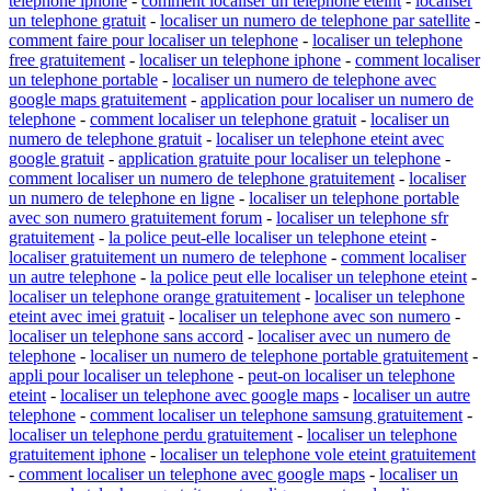
telephone iphone
-
comment localiser un telephone eteint
-
localiser
un telephone gratuit
-
localiser un numero de telephone par satellite
-
comment faire pour localiser un telephone
-
localiser un telephone
free gratuitement
-
localiser un telephone iphone
-
comment localiser
un telephone portable
-
localiser un numero de telephone avec
google maps gratuitement
-
application pour localiser un numero de
telephone
-
comment localiser un telephone gratuit
-
localiser un
numero de telephone gratuit
-
localiser un telephone eteint avec
google gratuit
-
application gratuite pour localiser un telephone
-
comment localiser un numero de telephone gratuitement
-
localiser
un numero de telephone en ligne
-
localiser un telephone portable
avec son numero gratuitement forum
-
localiser un telephone sfr
gratuitement
-
la police peut-elle localiser un telephone eteint
-
localiser gratuitement un numero de telephone
-
comment localiser
un autre telephone
-
la police peut elle localiser un telephone eteint
-
localiser un telephone orange gratuitement
-
localiser un telephone
eteint avec imei gratuit
-
localiser un telephone avec son numero
-
localiser un telephone sans accord
-
localiser avec un numero de
telephone
-
localiser un numero de telephone portable gratuitement
-
appli pour localiser un telephone
-
peut-on localiser un telephone
eteint
-
localiser un telephone avec google maps
-
localiser un autre
telephone
-
comment localiser un telephone samsung gratuitement
-
localiser un telephone perdu gratuitement
-
localiser un telephone
gratuitement iphone
-
localiser un telephone vole eteint gratuitement
-
comment localiser un telephone avec google maps
-
localiser un