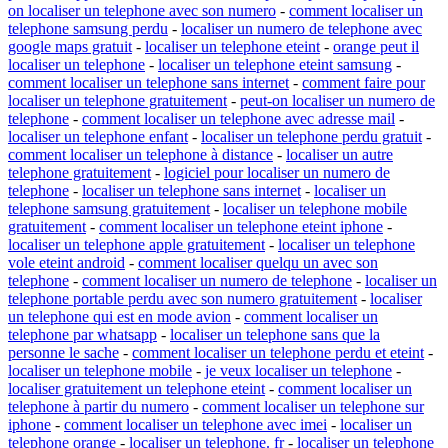
on localiser un telephone avec son numero
-
comment localiser un
telephone samsung perdu
-
localiser un numero de telephone avec
google maps gratuit
-
localiser un telephone eteint
-
orange peut il
localiser un telephone
-
localiser un telephone eteint samsung
-
comment localiser un telephone sans internet
-
comment faire pour
localiser un telephone gratuitement
-
peut-on localiser un numero de
telephone
-
comment localiser un telephone avec adresse mail
-
localiser un telephone enfant
-
localiser un telephone perdu gratuit
-
comment localiser un telephone à distance
-
localiser un autre
telephone gratuitement
-
logiciel pour localiser un numero de
telephone
-
localiser un telephone sans internet
-
localiser un
telephone samsung gratuitement
-
localiser un telephone mobile
gratuitement
-
comment localiser un telephone eteint iphone
-
localiser un telephone apple gratuitement
-
localiser un telephone
vole eteint android
-
comment localiser quelqu un avec son
telephone
-
comment localiser un numero de telephone
-
localiser un
telephone portable perdu avec son numero gratuitement
-
localiser
un telephone qui est en mode avion
-
comment localiser un
telephone par whatsapp
-
localiser un telephone sans que la
personne le sache
-
comment localiser un telephone perdu et eteint
-
localiser un telephone mobile
-
je veux localiser un telephone
-
localiser gratuitement un telephone eteint
-
comment localiser un
telephone à partir du numero
-
comment localiser un telephone sur
iphone
-
comment localiser un telephone avec imei
-
localiser un
telephone orange
-
localiser un telephone. fr
-
localiser un telephone