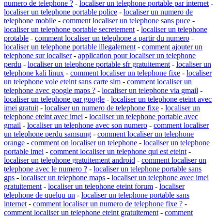
numero de telephone ?
-
localiser un telephone portable par internet
-
localiser un telephone portable police
-
localiser un numero de
telephone mobile
-
comment localiser un telephone sans puce
-
localiser un telephone portable secretement
-
localiser un telephone
protable
-
comment localiser un telephone a partir du numero
-
localiser un telephone portable illegalement
-
comment ajouter un
telephone sur localiser
-
application pour localiser un telephone
perdu
-
localiser un telephone portable sfr gratuitement
-
localiser un
telephone kali linux
-
comment localiser un telephone fixe
-
localiser
un telephone vole eteint sans carte sim
-
comment localiser un
telephone avec google maps ?
-
localiser un telephone via gmail
-
localiser un telephone par google
-
localiser un telephone eteint avec
imei gratuit
-
localiser un numero de telephone fixe
-
localiser un
telephone eteint avec imei
-
localiser un telephone portable avec
gmail
-
localiser un telephone avec son numero
-
comment localiser
un telephone perdu samsung
-
comment localiser un telephone
orange
-
comment on localiser un telephone
-
localiser un telephone
portable imei
-
comment localiser un telephone qui est eteint
-
localiser un telephone gratuitement android
-
comment localiser un
telephone avec le numero ?
-
localiser un telephone portable sans
gps
-
localiser un telephone maps
-
localiser un telephone avec imei
gratuitement
-
localiser un telephone eteint forum
-
localiser
telephone de quelqu un
-
localiser un telephone portable sans
internet
-
comment localiser un numero de telephone fixe ?
-
comment localiser un telephone eteint gratuitement
-
comment