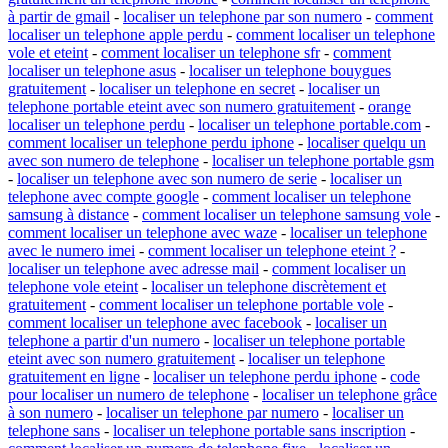
à partir de gmail
-
localiser un telephone par son numero
-
comment
localiser un telephone apple perdu
-
comment localiser un telephone
vole et eteint
-
comment localiser un telephone sfr
-
comment
localiser un telephone asus
-
localiser un telephone bouygues
gratuitement
-
localiser un telephone en secret
-
localiser un
telephone portable eteint avec son numero gratuitement
-
orange
localiser un telephone perdu
-
localiser un telephone portable.com
-
comment localiser un telephone perdu iphone
-
localiser quelqu un
avec son numero de telephone
-
localiser un telephone portable gsm
-
localiser un telephone avec son numero de serie
-
localiser un
telephone avec compte google
-
comment localiser un telephone
samsung à distance
-
comment localiser un telephone samsung vole
-
comment localiser un telephone avec waze
-
localiser un telephone
avec le numero imei
-
comment localiser un telephone eteint ?
-
localiser un telephone avec adresse mail
-
comment localiser un
telephone vole eteint
-
localiser un telephone discrètement et
gratuitement
-
comment localiser un telephone portable vole
-
comment localiser un telephone avec facebook
-
localiser un
telephone a partir d'un numero
-
localiser un telephone portable
eteint avec son numero gratuitement
-
localiser un telephone
gratuitement en ligne
-
localiser un telephone perdu iphone
-
code
pour localiser un numero de telephone
-
localiser un telephone grâce
à son numero
-
localiser un telephone par numero
-
localiser un
telephone sans
-
localiser un telephone portable sans inscription
-