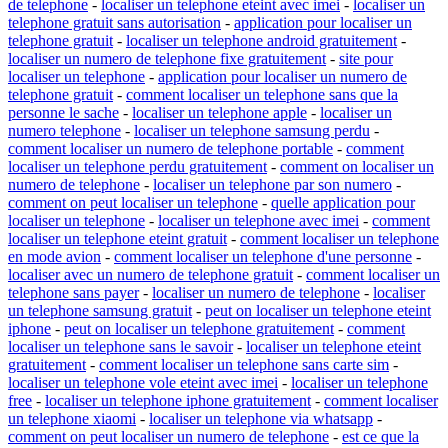
de telephone
-
localiser un telephone eteint avec imei
-
localiser un
telephone gratuit sans autorisation
-
application pour localiser un
telephone gratuit
-
localiser un telephone android gratuitement
-
localiser un numero de telephone fixe gratuitement
-
site pour
localiser un telephone
-
application pour localiser un numero de
telephone gratuit
-
comment localiser un telephone sans que la
personne le sache
-
localiser un telephone apple
-
localiser un
numero telephone
-
localiser un telephone samsung perdu
-
comment localiser un numero de telephone portable
-
comment
localiser un telephone perdu gratuitement
-
comment on localiser un
numero de telephone
-
localiser un telephone par son numero
-
comment on peut localiser un telephone
-
quelle application pour
localiser un telephone
-
localiser un telephone avec imei
-
comment
localiser un telephone eteint gratuit
-
comment localiser un telephone
en mode avion
-
comment localiser un telephone d'une personne
-
localiser avec un numero de telephone gratuit
-
comment localiser un
telephone sans payer
-
localiser un numero de telephone
-
localiser
un telephone samsung gratuit
-
peut on localiser un telephone eteint
iphone
-
peut on localiser un telephone gratuitement
-
comment
localiser un telephone sans le savoir
-
localiser un telephone eteint
gratuitement
-
comment localiser un telephone sans carte sim
-
localiser un telephone vole eteint avec imei
-
localiser un telephone
free
-
localiser un telephone iphone gratuitement
-
comment localiser
un telephone xiaomi
-
localiser un telephone via whatsapp
-
comment on peut localiser un numero de telephone
-
est ce que la