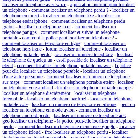
localiser un telephone avec waze
-
application android pour localiser
un telephone
-
comment localiser un telephone perdu ?
-
localiser un
telephone en direct
-
localiser un telephone fixe
-
localiser un
telephone eteint iphone
-
comment localiser un telephone perdu
gratuit
-
localiser un telephone imei
-
comment localiser un
telephone par gps
-
comment localiser et suivre un telephone
portable
-
comment la police peut localiser un telephone ?
-
comment localiser un telephone en ligne
-
comment localiser un
telephone hors ligne
-
forum localiser un telephone
-
localiser un
telephone portable perdu
-
localiser un numero telephone
-
localiser
le telephone de quelqu un
-
est-il possible de localiser un telephone
eteint
-
comment localiser un telephone portable huawei
-
la police
peut elle localiser un telephone portable
-
localiser un telephone
d'une autre personne
-
comment localiser un numero de telephone
sur maps
-
comment localiser un telephone portable eteint
-
localiser
un telephone vole android
-
localiser un telephone portable orange
-
localiser un telephone discrètement
-
localiser un telephone
freemobile
-
localiser un telephone par imei
-
localiser un telephone
portable vole
-
localiser un numero de telephone en afrique
-
peut on
localiser un telephone en mode avion
-
comment localiser un
telephone android perdu
-
localiser un numero de telephone apk
-
geo localiser un telephone
-
la police peut-elle localiser un telephone
perdu
-
comment localiser un telephone eteint avec google
-
localiser
un telephone icloud
-
free localiser un telephone perdu
-
localiser
gratuitement un telephone mobile
-
comment localiser un telephone