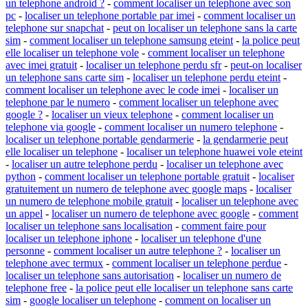
un telephone android ?
-
comment localiser un telephone avec son
pc
-
localiser un telephone portable par imei
-
comment localiser un
telephone sur snapchat
-
peut on localiser un telephone sans la carte
sim
-
comment localiser un telephone samsung eteint
-
la police peut
elle localiser un telephone vole
-
comment localiser un telephone
avec imei gratuit
-
localiser un telephone perdu sfr
-
peut-on localiser
un telephone sans carte sim
-
localiser un telephone perdu eteint
-
comment localiser un telephone avec le code imei
-
localiser un
telephone par le numero
-
comment localiser un telephone avec
google ?
-
localiser un vieux telephone
-
comment localiser un
telephone via google
-
comment localiser un numero telephone
-
localiser un telephone portable gendarmerie
-
la gendarmerie peut
elle localiser un telephone
-
localiser un telephone huawei vole eteint
-
localiser un autre telephone perdu
-
localiser un telephone avec
python
-
comment localiser un telephone portable gratuit
-
localiser
gratuitement un numero de telephone avec google maps
-
localiser
un numero de telephone mobile gratuit
-
localiser un telephone avec
un appel
-
localiser un numero de telephone avec google
-
comment
localiser un telephone sans localisation
-
comment faire pour
localiser un telephone iphone
-
localiser un telephone d'une
personne
-
comment localiser un autre telephone ?
-
localiser un
telephone avec termux
-
comment localiser un telephone perdue
-
localiser un telephone sans autorisation
-
localiser un numero de
telephone free
-
la police peut elle localiser un telephone sans carte
sim
-
google localiser un telephone
-
comment on localiser un