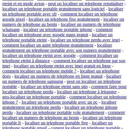
eteint et en mode avion
-
peut on localiser un telephone reinitialiser
-
localiser un telephone portable gratuitement sans logiciel
-
localiser
un telephone portable avec sfr
-
comment localiser un telephone
google pixel
-
localiser un telephone fixe gratuitement
-
localiser un
numero de telephone au benin
-
localiser un numero de telephone
whatsapp
-
localiser un telephone portable iphone
-
comment
localiser un telephone avec google maps gratuit
-
localiser un
telephone portable eteint
-
localiser un telephone perdu avec imei
-
comment localiser un autre telephone gratuitement
-
localiser
gratuitement un telephone portable avec son numero gratuitement
-
localiser un telephone eteint avec google
-
comment localiser un
telephone eteint à distance
-
comment localiser un telephone par son
imei
-
localiser un telephone eteint avec imei gratuit en ligne
-
comment localiser un telephone mobile ?
-
localiser un telephone
doro
-
localiser un numero de telephone en ligne gratuit
-
localiser
un numero de telephone samsung
-
peut on localiser un telephone
portable
-
localiser un telephone eteint sans sim
-
comment faire pour
localiser un telephone perdu
-
localiser un telephone à letranger
-
geo-localiser un telephone portable
-
comment localiser un telephone
iphone ?
-
localiser un telephone portable avec un pc
-
localiser
gratuitement un telephone perdu
-
localiser un telephone iphone
perdu
-
localiser un telephone portable vole gratuitement
-
comment
localiser un numero de telephone au benin
-
localiser un telephone
portable.fr
-
localiser un telephone portable free
-
localiser un
telephone portable gmail
-
coment localiser un telephone portable
-