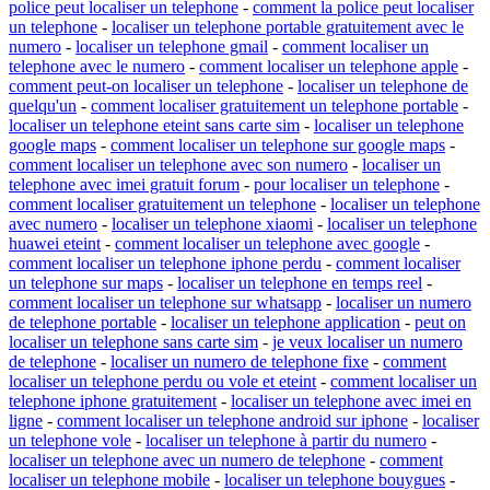
police peut localiser un telephone
-
comment la police peut localiser
un telephone
-
localiser un telephone portable gratuitement avec le
numero
-
localiser un telephone gmail
-
comment localiser un
telephone avec le numero
-
comment localiser un telephone apple
-
comment peut-on localiser un telephone
-
localiser un telephone de
quelqu'un
-
comment localiser gratuitement un telephone portable
-
localiser un telephone eteint sans carte sim
-
localiser un telephone
google maps
-
comment localiser un telephone sur google maps
-
comment localiser un telephone avec son numero
-
localiser un
telephone avec imei gratuit forum
-
pour localiser un telephone
-
comment localiser gratuitement un telephone
-
localiser un telephone
avec numero
-
localiser un telephone xiaomi
-
localiser un telephone
huawei eteint
-
comment localiser un telephone avec google
-
comment localiser un telephone iphone perdu
-
comment localiser
un telephone sur maps
-
localiser un telephone en temps reel
-
comment localiser un telephone sur whatsapp
-
localiser un numero
de telephone portable
-
localiser un telephone application
-
peut on
localiser un telephone sans carte sim
-
je veux localiser un numero
de telephone
-
localiser un numero de telephone fixe
-
comment
localiser un telephone perdu ou vole et eteint
-
comment localiser un
telephone iphone gratuitement
-
localiser un telephone avec imei en
ligne
-
comment localiser un telephone android sur iphone
-
localiser
un telephone vole
-
localiser un telephone à partir du numero
-
localiser un telephone avec un numero de telephone
-
comment
localiser un telephone mobile
-
localiser un telephone bouygues
-