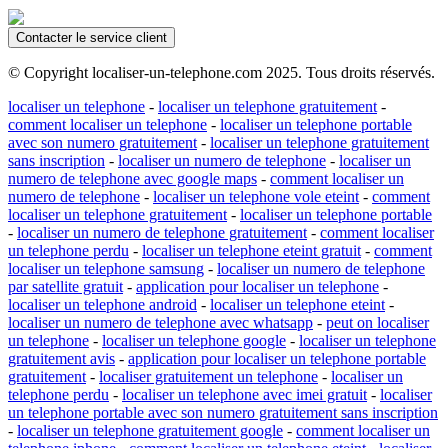
Contacter le service client
© Copyright localiser-un-telephone.com 2025. Tous droits réservés.
localiser un telephone
-
localiser un telephone gratuitement
-
comment localiser un telephone
-
localiser un telephone portable
avec son numero gratuitement
-
localiser un telephone gratuitement
sans inscription
-
localiser un numero de telephone
-
localiser un
numero de telephone avec google maps
-
comment localiser un
numero de telephone
-
localiser un telephone vole eteint
-
comment
localiser un telephone gratuitement
-
localiser un telephone portable
-
localiser un numero de telephone gratuitement
-
comment localiser
un telephone perdu
-
localiser un telephone eteint gratuit
-
comment
localiser un telephone samsung
-
localiser un numero de telephone
par satellite gratuit
-
application pour localiser un telephone
-
localiser un telephone android
-
localiser un telephone eteint
-
localiser un numero de telephone avec whatsapp
-
peut on localiser
un telephone
-
localiser un telephone google
-
localiser un telephone
gratuitement avis
-
application pour localiser un telephone portable
gratuitement
-
localiser gratuitement un telephone
-
localiser un
telephone perdu
-
localiser un telephone avec imei gratuit
-
localiser
un telephone portable avec son numero gratuitement sans inscription
-
localiser un telephone gratuitement google
-
comment localiser un