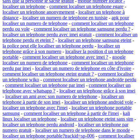
sans que la personne le sache gratuit
-
mobile number locator -
localiser un telephone
-
comment localiser un telephone egare
-
localiser un telephone anonymement
-
localiser un telephone à
distance
-
localiser un numero de telephone en tunisie
-
apk pour
localiser un numero de telephone
-
comment localiser un telephone
perdu ou vole
-
comment localiser un telephone samsung perdu ?
-
localiser un telephone perdu avec imei gratuit
-
comment localiser un
telephone perdu et eteint ?
-
localiser un telephone samsung eteint
-
la police peut elle localiser un telephone perdu
-
localiser un
telephone grâce à son numero
-
localiser la position d un telephone
portable
-
comment localiser un telephone avec imei ?
-
google
localiser un numero de telephone
-
comment localiser un telephone
perdu par imei
-
localiser un numero de telephone en côte d'ivoire
-
comment localiser un telephone eteint gratuit ?
-
comment localiser
un telephone wiko
-
comment localiser un telephone androïde perdu
-
comment localiser un telephone par imei
-
comment localiser un
telephone avec whatsapp ?
-
localiser un telephone grâce à son imei
-
localiser un ami avec son numero de telephone
-
localiser un
telephone à partir de son imei
-
localiser un telephone android vole
-
localiser un telephone avec l'imei
-
localiser un telephone portable
samsung
-
comment localiser un telephone à partir de l'imei
-
kali
linux localiser un telephone
-
localiser un telephone eteint sans sim
-
localiser un telephone perdu android
-
localiser un telephone par
numero gratuit
-
localiser un numero de telephone dans le monde
-
localiser un telephone portable?trackid=sp-006
-
comment localiser