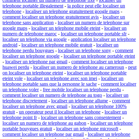
comment localiser un numero de telephone fixe
-
localiser un
telephone portable illegalement
-
la police peut elle localiser un
telephone
-
localiser un telephone gratuitement google maps
-
comment localiser un telephone gratuitement avis
-
localiser un
telephone sans application
-
localiser un numero de telephone sur
google maps
-
localiser un telephone mobile eteint
-
localiser un
numero de telephone maroc
-
localiser un telephone portable sfr
-
localiser un telephone via google
-
application localiser un telephone
android
-
localiser un telephone mobile gratuit
-
localiser un
telephone perdu bouygues
-
localiser un telephone sony
-
comment
localiser un telephone google
-
localiser un telephone portable eteint
-
localiser un telephone par gmail
-
comment localiser un telephone
huawei perdu
-
localiser un numero de telephone au cameroun
-
peut
on localiser un telephone eteint
-
localiser un telephone portable
eteint vole
-
localiser un telephone avec son imei
-
localiser un
telephone portable sans que la personne le sache
-
comment localiser
un telephone voler
-
free mobile localiser un telephone perdu
-
comment localiser un numero de telephone au togo
-
localiser un
telephone discretement
-
localiser un telephone allume
-
comment
localiser un telephone avec gmail
-
localiser un telephone 100%
gratuit
-
un operateur peut il localiser un telephone
-
localiser un
telephone point fr
-
localiser un telephone sans consentement
-
localiser un numero de telephone au gabon
-
localiser un telephone
portable bouygues gratuit
-
localiser un telephone microsoft
-
comment localiser un telephone par gmail
-
localiser un telephone