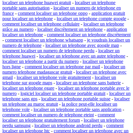
localiser un telephone huawei gratuit
-
localiser un telephone
portable sans autorisation
-
localiser un numero de telephone en
france
-
comment localiser un telephone oppo
-
application gratuit
pour localiser un telephone
-
localiser un telephone compte google
-
comment localiser un telephone cellulaire
-
localiser un telephone
grâce au numero
-
localiser discrètement un telephone
-
application
localiser un telephone
-
comment localiser un telephone discrètement
-
comment localiser un telephone whatsapp
-
je voudrais localiser un
numero de telephone
-
localiser un telephone avec google map
-
comment localiser un numero de telephone perdu
-
localiser un
telephone huawei
-
localiser un telephone avec un autre telephone
-
localiser un telephone a partir du numero
-
localiser un telephone
hors ligne
-
comment localiser un telephone par mail
-
localiser un
numero telephone madagascar gratuit
-
localiser un telephone avec
gmail
-
localiser un telephone vole gratuitement
-
localiser un
telephone sur google maps
-
localiser un telephone sans batterie
-
localiser un telephone egare
-
localiser un telephone portable avec le
numero
-
logiciel localiser un telephone portable gratuit
-
localiser un
telephone sans gps
-
localiser un telephone portable suisse
-
localiser
un telephone au maroc gratuit
-
la police peut-elle localiser un
telephone vole
-
localiser un telephone portable sans application
-
comment localiser un numero de telephone eteint
-
comment
localiser un telephone gratuitement forum
-
localiser un telephone
perdu samsung
-
localiser un telephone android perdu
-
comment
localiser un telephone htc
-
comment localiser un telephone avec un