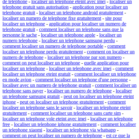
de telephone
-
localiser un telephone eteint avec imei
-
localiser un
telephone gratuit sans autorisation
-
application pour localiser un
telephone gratuit
-
localiser un telephone android gratuitement
-
localiser un numero de telephone fixe gratuitement
-
site pour
localiser un telephone
-
application pour localiser un numero de
telephone gratuit
-
comment localiser un telephone sans que la
personne le sache
-
localiser un telephone apple
-
localiser un
numero telephone
-
localiser un telephone samsung perdu
-
comment localiser un numero de telephone portable
-
comment
localiser un telephone perdu gratuitement
-
comment on localiser un
numero de telephone
-
localiser un telephone par son numero
-
comment on peut localiser un telephone
-
quelle application pour
localiser un telephone
-
localiser un telephone avec imei
-
comment
localiser un telephone eteint gratuit
-
comment localiser un telephone
en mode avion
-
comment localiser un telephone d'une personne
-
localiser avec un numero de telephone gratuit
-
comment localiser un
telephone sans payer
-
localiser un numero de telephone
-
localiser
un telephone samsung gratuit
-
peut on localiser un telephone eteint
iphone
-
peut on localiser un telephone gratuitement
-
comment
localiser un telephone sans le savoir
-
localiser un telephone eteint
gratuitement
-
comment localiser un telephone sans carte sim
-
localiser un telephone vole eteint avec imei
-
localiser un telephone
free
-
localiser un telephone iphone gratuitement
-
comment localiser
un telephone xiaomi
-
localiser un telephone via whatsapp
-
comment on peut localiser un numero de telephone
-
est ce que la