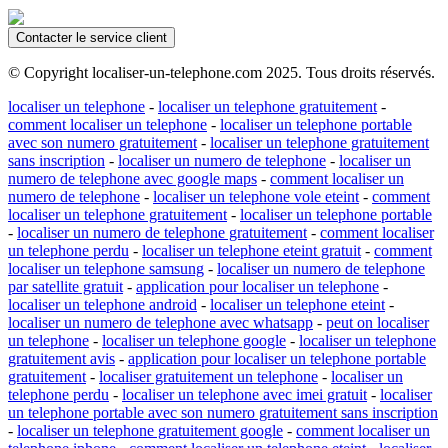
Contacter le service client
© Copyright localiser-un-telephone.com 2025. Tous droits réservés.
localiser un telephone
-
localiser un telephone gratuitement
-
comment localiser un telephone
-
localiser un telephone portable
avec son numero gratuitement
-
localiser un telephone gratuitement
sans inscription
-
localiser un numero de telephone
-
localiser un
numero de telephone avec google maps
-
comment localiser un
numero de telephone
-
localiser un telephone vole eteint
-
comment
localiser un telephone gratuitement
-
localiser un telephone portable
-
localiser un numero de telephone gratuitement
-
comment localiser
un telephone perdu
-
localiser un telephone eteint gratuit
-
comment
localiser un telephone samsung
-
localiser un numero de telephone
par satellite gratuit
-
application pour localiser un telephone
-
localiser un telephone android
-
localiser un telephone eteint
-
localiser un numero de telephone avec whatsapp
-
peut on localiser
un telephone
-
localiser un telephone google
-
localiser un telephone
gratuitement avis
-
application pour localiser un telephone portable
gratuitement
-
localiser gratuitement un telephone
-
localiser un
telephone perdu
-
localiser un telephone avec imei gratuit
-
localiser
un telephone portable avec son numero gratuitement sans inscription
-
localiser un telephone gratuitement google
-
comment localiser un