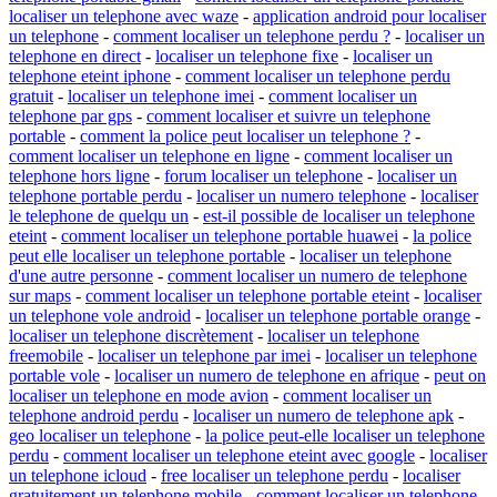
localiser un telephone avec waze
-
application android pour localiser
un telephone
-
comment localiser un telephone perdu ?
-
localiser un
telephone en direct
-
localiser un telephone fixe
-
localiser un
telephone eteint iphone
-
comment localiser un telephone perdu
gratuit
-
localiser un telephone imei
-
comment localiser un
telephone par gps
-
comment localiser et suivre un telephone
portable
-
comment la police peut localiser un telephone ?
-
comment localiser un telephone en ligne
-
comment localiser un
telephone hors ligne
-
forum localiser un telephone
-
localiser un
telephone portable perdu
-
localiser un numero telephone
-
localiser
le telephone de quelqu un
-
est-il possible de localiser un telephone
eteint
-
comment localiser un telephone portable huawei
-
la police
peut elle localiser un telephone portable
-
localiser un telephone
d'une autre personne
-
comment localiser un numero de telephone
sur maps
-
comment localiser un telephone portable eteint
-
localiser
un telephone vole android
-
localiser un telephone portable orange
-
localiser un telephone discrètement
-
localiser un telephone
freemobile
-
localiser un telephone par imei
-
localiser un telephone
portable vole
-
localiser un numero de telephone en afrique
-
peut on
localiser un telephone en mode avion
-
comment localiser un
telephone android perdu
-
localiser un numero de telephone apk
-
geo localiser un telephone
-
la police peut-elle localiser un telephone
perdu
-
comment localiser un telephone eteint avec google
-
localiser
un telephone icloud
-
free localiser un telephone perdu
-
localiser
gratuitement un telephone mobile
-
comment localiser un telephone