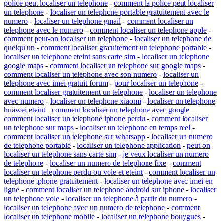
police peut localiser un telephone
-
comment la police peut localiser
un telephone
-
localiser un telephone portable gratuitement avec le
numero
-
localiser un telephone gmail
-
comment localiser un
telephone avec le numero
-
comment localiser un telephone apple
-
comment peut-on localiser un telephone
-
localiser un telephone de
quelqu'un
-
comment localiser gratuitement un telephone portable
-
localiser un telephone eteint sans carte sim
-
localiser un telephone
google maps
-
comment localiser un telephone sur google maps
-
comment localiser un telephone avec son numero
-
localiser un
telephone avec imei gratuit forum
-
pour localiser un telephone
-
comment localiser gratuitement un telephone
-
localiser un telephone
avec numero
-
localiser un telephone xiaomi
-
localiser un telephone
huawei eteint
-
comment localiser un telephone avec google
-
comment localiser un telephone iphone perdu
-
comment localiser
un telephone sur maps
-
localiser un telephone en temps reel
-
comment localiser un telephone sur whatsapp
-
localiser un numero
de telephone portable
-
localiser un telephone application
-
peut on
localiser un telephone sans carte sim
-
je veux localiser un numero
de telephone
-
localiser un numero de telephone fixe
-
comment
localiser un telephone perdu ou vole et eteint
-
comment localiser un
telephone iphone gratuitement
-
localiser un telephone avec imei en
ligne
-
comment localiser un telephone android sur iphone
-
localiser
un telephone vole
-
localiser un telephone à partir du numero
-
localiser un telephone avec un numero de telephone
-
comment
localiser un telephone mobile
-
localiser un telephone bouygues
-