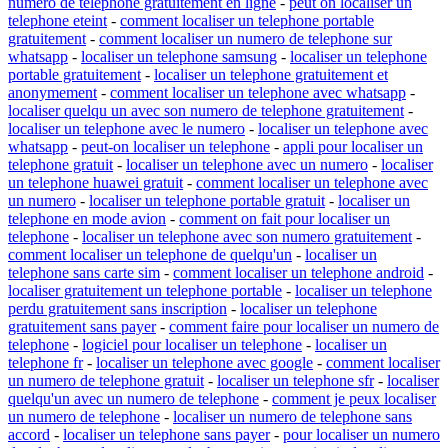
numero de telephone gratuitement en ligne
-
peut on localiser un
telephone eteint
-
comment localiser un telephone portable
gratuitement
-
comment localiser un numero de telephone sur
whatsapp
-
localiser un telephone samsung
-
localiser un telephone
portable gratuitement
-
localiser un telephone gratuitement et
anonymement
-
comment localiser un telephone avec whatsapp
-
localiser quelqu un avec son numero de telephone gratuitement
-
localiser un telephone avec le numero
-
localiser un telephone avec
whatsapp
-
peut-on localiser un telephone
-
appli pour localiser un
telephone gratuit
-
localiser un telephone avec un numero
-
localiser
un telephone huawei gratuit
-
comment localiser un telephone avec
un numero
-
localiser un telephone portable gratuit
-
localiser un
telephone en mode avion
-
comment on fait pour localiser un
telephone
-
localiser un telephone avec son numero gratuitement
-
comment localiser un telephone de quelqu'un
-
localiser un
telephone sans carte sim
-
comment localiser un telephone android
-
localiser gratuitement un telephone portable
-
localiser un telephone
perdu gratuitement sans inscription
-
localiser un telephone
gratuitement sans payer
-
comment faire pour localiser un numero de
telephone
-
logiciel pour localiser un telephone
-
localiser un
telephone fr
-
localiser un telephone avec google
-
comment localiser
un numero de telephone gratuit
-
localiser un telephone sfr
-
localiser
quelqu'un avec un numero de telephone
-
comment je peux localiser
un numero de telephone
-
localiser un numero de telephone sans
accord
-
localiser un telephone sans payer
-
pour localiser un numero