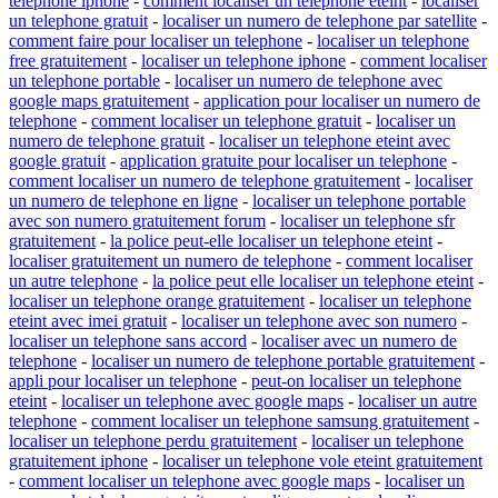
telephone iphone
-
comment localiser un telephone eteint
-
localiser
un telephone gratuit
-
localiser un numero de telephone par satellite
-
comment faire pour localiser un telephone
-
localiser un telephone
free gratuitement
-
localiser un telephone iphone
-
comment localiser
un telephone portable
-
localiser un numero de telephone avec
google maps gratuitement
-
application pour localiser un numero de
telephone
-
comment localiser un telephone gratuit
-
localiser un
numero de telephone gratuit
-
localiser un telephone eteint avec
google gratuit
-
application gratuite pour localiser un telephone
-
comment localiser un numero de telephone gratuitement
-
localiser
un numero de telephone en ligne
-
localiser un telephone portable
avec son numero gratuitement forum
-
localiser un telephone sfr
gratuitement
-
la police peut-elle localiser un telephone eteint
-
localiser gratuitement un numero de telephone
-
comment localiser
un autre telephone
-
la police peut elle localiser un telephone eteint
-
localiser un telephone orange gratuitement
-
localiser un telephone
eteint avec imei gratuit
-
localiser un telephone avec son numero
-
localiser un telephone sans accord
-
localiser avec un numero de
telephone
-
localiser un numero de telephone portable gratuitement
-
appli pour localiser un telephone
-
peut-on localiser un telephone
eteint
-
localiser un telephone avec google maps
-
localiser un autre
telephone
-
comment localiser un telephone samsung gratuitement
-
localiser un telephone perdu gratuitement
-
localiser un telephone
gratuitement iphone
-
localiser un telephone vole eteint gratuitement
-
comment localiser un telephone avec google maps
-
localiser un