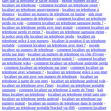
sans que la personne le sache gratuit
-
mobile number locator -
localiser un telephone
-
comment localiser un telephone egare
-
localiser un telephone anonymement
-
localiser un telephone à
distance
-
localiser un numero de telephone en tunisie
-
apk pour
localiser un numero de telephone
-
comment localiser un telephone
perdu ou vole
-
comment localiser un telephone samsung perdu ?
-
localiser un telephone perdu avec imei gratuit
-
comment localiser un
telephone perdu et eteint ?
-
localiser un telephone samsung eteint
-
la police peut elle localiser un telephone perdu
-
localiser un
telephone grâce à son numero
-
localiser la position d un telephone
portable
-
comment localiser un telephone avec imei ?
-
google
localiser un numero de telephone
-
comment localiser un telephone
perdu par imei
-
localiser un numero de telephone en côte d'ivoire
-
comment localiser un telephone eteint gratuit ?
-
comment localiser
un telephone wiko
-
comment localiser un telephone androïde perdu
-
comment localiser un telephone par imei
-
comment localiser un
telephone avec whatsapp ?
-
localiser un telephone grâce à son imei
-
localiser un ami avec son numero de telephone
-
localiser un
telephone à partir de son imei
-
localiser un telephone android vole
-
localiser un telephone avec l'imei
-
localiser un telephone portable
samsung
-
comment localiser un telephone à partir de l'imei
-
kali
linux localiser un telephone
-
localiser un telephone eteint sans sim
-
localiser un telephone perdu android
-
localiser un telephone par
numero gratuit
-
localiser un numero de telephone dans le monde
-
localiser un telephone portable?trackid=sp-006
-
comment localiser