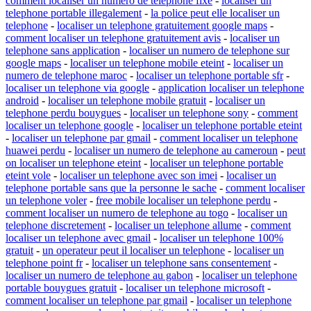
comment localiser un numero de telephone fixe
-
localiser un
telephone portable illegalement
-
la police peut elle localiser un
telephone
-
localiser un telephone gratuitement google maps
-
comment localiser un telephone gratuitement avis
-
localiser un
telephone sans application
-
localiser un numero de telephone sur
google maps
-
localiser un telephone mobile eteint
-
localiser un
numero de telephone maroc
-
localiser un telephone portable sfr
-
localiser un telephone via google
-
application localiser un telephone
android
-
localiser un telephone mobile gratuit
-
localiser un
telephone perdu bouygues
-
localiser un telephone sony
-
comment
localiser un telephone google
-
localiser un telephone portable eteint
-
localiser un telephone par gmail
-
comment localiser un telephone
huawei perdu
-
localiser un numero de telephone au cameroun
-
peut
on localiser un telephone eteint
-
localiser un telephone portable
eteint vole
-
localiser un telephone avec son imei
-
localiser un
telephone portable sans que la personne le sache
-
comment localiser
un telephone voler
-
free mobile localiser un telephone perdu
-
comment localiser un numero de telephone au togo
-
localiser un
telephone discretement
-
localiser un telephone allume
-
comment
localiser un telephone avec gmail
-
localiser un telephone 100%
gratuit
-
un operateur peut il localiser un telephone
-
localiser un
telephone point fr
-
localiser un telephone sans consentement
-
localiser un numero de telephone au gabon
-
localiser un telephone
portable bouygues gratuit
-
localiser un telephone microsoft
-
comment localiser un telephone par gmail
-
localiser un telephone