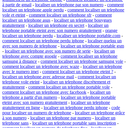
à partir de gmail
-
localiser un telephone par son numero
-
comment
localiser un telephone apple perdu
-
comment localiser un telephone
vole et eteint
-
comment localiser un telephone sfr
-
comment
localiser un telephone asus
-
localiser un telephone bouygues
gratuitement
-
localiser un telephone en secret
-
localiser un
telephone portable eteint avec son numero gratuitement
-
orange
localiser un telephone perdu
-
localiser un telephone portable.com
-
comment localiser un telephone perdu iphone
-
localiser quelqu un
avec son numero de telephone
-
localiser un telephone portable gsm
-
localiser un telephone avec son numero de serie
-
localiser un
telephone avec compte google
-
comment localiser un telephone
samsung à distance
-
comment localiser un telephone samsung vole
-
comment localiser un telephone avec waze
-
localiser un telephone
avec le numero imei
-
comment localiser un telephone eteint ?
-
localiser un telephone avec adresse mail
-
comment localiser un
telephone vole eteint
-
localiser un telephone discrètement et
gratuitement
-
comment localiser un telephone portable vole
-
comment localiser un telephone avec facebook
-
localiser un
telephone a partir d'un numero
-
localiser un telephone portable
eteint avec son numero gratuitement
-
localiser un telephone
gratuitement en ligne
-
localiser un telephone perdu iphone
-
code
pour localiser un numero de telephone
-
localiser un telephone grâce
à son numero
-
localiser un telephone par numero
-
localiser un
telephone sans
-
localiser un telephone portable sans inscription
-