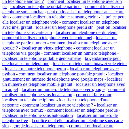
un telephone android ?
-
comment localiser un telephone avec son
pc
-
localiser un telephone portable par imei
-
comment localiser un
telephone sur snapchat
-
peut on localiser un telephone sans la carte
sim
-
comment localiser un telephone samsung eteint
-
la police peut
elle localiser un telephone vole
-
comment localiser un telephone
avec imei gratuit
-
localiser un telephone perdu sfr
-
peut-on localiser
un telephone sans carte sim
-
localiser un telephone perdu eteint
-
comment localiser un telephone avec le code imei
-
localiser un
telephone par le numero
-
comment localiser un telephone avec
google ?
-
localiser un vieux telephone
-
comment localiser un
telephone via google
-
comment localiser un numero telephone
-
localiser un telephone portable gendarmerie
-
la gendarmerie peut
elle localiser un telephone
-
localiser un telephone huawei vole eteint
-
localiser un autre telephone perdu
-
localiser un telephone avec
python
-
comment localiser un telephone portable gratuit
-
localiser
gratuitement un numero de telephone avec google maps
-
localiser
un numero de telephone mobile gratuit
-
localiser un telephone avec
un appel
-
localiser un numero de telephone avec google
-
comment
localiser un telephone sans localisation
-
comment faire pour
localiser un telephone iphone
-
localiser un telephone d'une
personne
-
comment localiser un autre telephone ?
-
localiser un
telephone avec termux
-
comment localiser un telephone perdue
-
localiser un telephone sans autorisation
-
localiser un numero de
telephone free
-
la police peut elle localiser un telephone sans carte
sim
-
google localiser un telephone
-
comment on localiser un