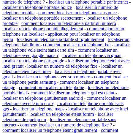
numero de telephone ?
-
localiser un telephone portable par internet
-
localiser un telephone portable police
-
localiser un numero de
telephone mobile
-
comment localiser un telephone sans puce
-
localiser un telephone portable secretement
-
localiser un telephone
protable
-
comment localiser un telephone a partir du numero
-
localiser un telephone portable illegalement
-
comment ajouter un
telephone sur localiser
-
application pour localiser un telephone
perdu
-
localiser un telephone portable sfr gratuitement
-
localiser un
telephone kali linux
-
comment localiser un telephone fixe
-
localiser
un telephone vole eteint sans carte sim
-
comment localiser un
telephone avec google maps ?
-
localiser un telephone via gmail
-
localiser un telephone par google
-
localiser un telephone eteint avec
imei gratuit
-
localiser un numero de telephone fixe
-
localiser un
telephone eteint avec imei
-
localiser un telephone portable avec
gmail
-
localiser un telephone avec son numero
-
comment localiser
un telephone perdu samsung
-
comment localiser un telephone
orange
-
comment on localiser un telephone
-
localiser un telephone
portable imei
-
comment localiser un telephone qui est eteint
-
localiser un telephone gratuitement android
-
comment localiser un
telephone avec le numero ?
-
localiser un telephone portable sans
gps
-
localiser un telephone maps
-
localiser un telephone avec imei
gratuitement
-
localiser un telephone eteint forum
-
localiser
telephone de quelqu un
-
localiser un telephone portable sans
internet
-
comment localiser un numero de telephone fixe ?
-
comment localiser un telephone eteint gratuitement
-
comment