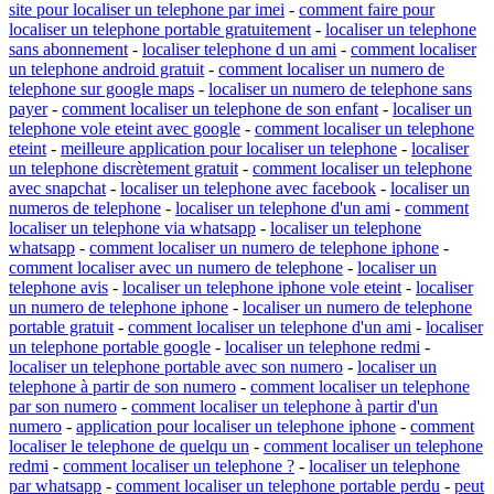
site pour localiser un telephone par imei
-
comment faire pour
localiser un telephone portable gratuitement
-
localiser un telephone
sans abonnement
-
localiser telephone d un ami
-
comment localiser
un telephone android gratuit
-
comment localiser un numero de
telephone sur google maps
-
localiser un numero de telephone sans
payer
-
comment localiser un telephone de son enfant
-
localiser un
telephone vole eteint avec google
-
comment localiser un telephone
eteint
-
meilleure application pour localiser un telephone
-
localiser
un telephone discrètement gratuit
-
comment localiser un telephone
avec snapchat
-
localiser un telephone avec facebook
-
localiser un
numeros de telephone
-
localiser un telephone d'un ami
-
comment
localiser un telephone via whatsapp
-
localiser un telephone
whatsapp
-
comment localiser un numero de telephone iphone
-
comment localiser avec un numero de telephone
-
localiser un
telephone avis
-
localiser un telephone iphone vole eteint
-
localiser
un numero de telephone iphone
-
localiser un numero de telephone
portable gratuit
-
comment localiser un telephone d'un ami
-
localiser
un telephone portable google
-
localiser un telephone redmi
-
localiser un telephone portable avec son numero
-
localiser un
telephone à partir de son numero
-
comment localiser un telephone
par son numero
-
comment localiser un telephone à partir d'un
numero
-
application pour localiser un telephone iphone
-
comment
localiser le telephone de quelqu un
-
comment localiser un telephone
redmi
-
comment localiser un telephone ?
-
localiser un telephone
par whatsapp
-
comment localiser un telephone portable perdu
-
peut