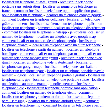
localiser un telephone huawei gratuit
-
localiser un telephone
portable sans autorisation
-
localiser un numero de telephone en
france
-
comment localiser un telephone oppo
-
application gratuit
pour localiser un telephone
-
localiser un telephone compte google
-
comment localiser un telephone cellulaire
-
localiser un telephone
grâce au numero
-
localiser discrètement un telephone
-
application
localiser un telephone
-
comment localiser un telephone discrètement
-
comment localiser un telephone whatsapp
-
je voudrais localiser un
numero de telephone
-
localiser un telephone avec google map
-
comment localiser un numero de telephone perdu
-
localiser un
telephone huawei
-
localiser un telephone avec un autre telephone
-
localiser un telephone a partir du numero
-
localiser un telephone
hors ligne
-
comment localiser un telephone par mail
-
localiser un
numero telephone madagascar gratuit
-
localiser un telephone avec
gmail
-
localiser un telephone vole gratuitement
-
localiser un
telephone sur google maps
-
localiser un telephone sans batterie
-
localiser un telephone egare
-
localiser un telephone portable avec le
numero
-
logiciel localiser un telephone portable gratuit
-
localiser un
telephone sans gps
-
localiser un telephone portable suisse
-
localiser
un telephone au maroc gratuit
-
la police peut-elle localiser un
telephone vole
-
localiser un telephone portable sans application
-
comment localiser un numero de telephone eteint
-
comment
localiser un telephone gratuitement forum
-
localiser un telephone
perdu samsung
-
localiser un telephone android perdu
-
comment
localiser un telephone htc
-
comment localiser un telephone avec un