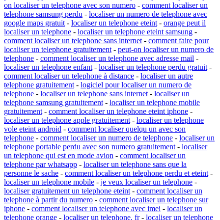
on localiser un telephone avec son numero
-
comment localiser un
telephone samsung perdu
-
localiser un numero de telephone avec
google maps gratuit
-
localiser un telephone eteint
-
orange peut il
localiser un telephone
-
localiser un telephone eteint samsung
-
comment localiser un telephone sans internet
-
comment faire pour
localiser un telephone gratuitement
-
peut-on localiser un numero de
telephone
-
comment localiser un telephone avec adresse mail
-
localiser un telephone enfant
-
localiser un telephone perdu gratuit
-
comment localiser un telephone à distance
-
localiser un autre
telephone gratuitement
-
logiciel pour localiser un numero de
telephone
-
localiser un telephone sans internet
-
localiser un
telephone samsung gratuitement
-
localiser un telephone mobile
gratuitement
-
comment localiser un telephone eteint iphone
-
localiser un telephone apple gratuitement
-
localiser un telephone
vole eteint android
-
comment localiser quelqu un avec son
telephone
-
comment localiser un numero de telephone
-
localiser un
telephone portable perdu avec son numero gratuitement
-
localiser
un telephone qui est en mode avion
-
comment localiser un
telephone par whatsapp
-
localiser un telephone sans que la
personne le sache
-
comment localiser un telephone perdu et eteint
-
localiser un telephone mobile
-
je veux localiser un telephone
-
localiser gratuitement un telephone eteint
-
comment localiser un
telephone à partir du numero
-
comment localiser un telephone sur
iphone
-
comment localiser un telephone avec imei
-
localiser un
telephone orange
-
localiser un telephone. fr
-
localiser un telephone