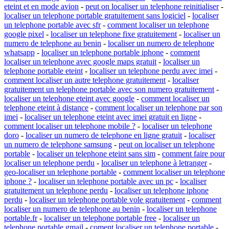
eteint et en mode avion
-
peut on localiser un telephone reinitialiser
-
localiser un telephone portable gratuitement sans logiciel
-
localiser
un telephone portable avec sfr
-
comment localiser un telephone
google pixel
-
localiser un telephone fixe gratuitement
-
localiser un
numero de telephone au benin
-
localiser un numero de telephone
whatsapp
-
localiser un telephone portable iphone
-
comment
localiser un telephone avec google maps gratuit
-
localiser un
telephone portable eteint
-
localiser un telephone perdu avec imei
-
comment localiser un autre telephone gratuitement
-
localiser
gratuitement un telephone portable avec son numero gratuitement
-
localiser un telephone eteint avec google
-
comment localiser un
telephone eteint à distance
-
comment localiser un telephone par son
imei
-
localiser un telephone eteint avec imei gratuit en ligne
-
comment localiser un telephone mobile ?
-
localiser un telephone
doro
-
localiser un numero de telephone en ligne gratuit
-
localiser
un numero de telephone samsung
-
peut on localiser un telephone
portable
-
localiser un telephone eteint sans sim
-
comment faire pour
localiser un telephone perdu
-
localiser un telephone à letranger
-
geo-localiser un telephone portable
-
comment localiser un telephone
iphone ?
-
localiser un telephone portable avec un pc
-
localiser
gratuitement un telephone perdu
-
localiser un telephone iphone
perdu
-
localiser un telephone portable vole gratuitement
-
comment
localiser un numero de telephone au benin
-
localiser un telephone
portable.fr
-
localiser un telephone portable free
-
localiser un
telephone portable gmail
-
coment localiser un telephone portable
-