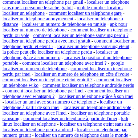
comment localiser un telephone par gmail
-
localiser un telephone
sans que la personne le sache gratuit
-
mobile number locator -
localiser un telephone
-
comment localiser un telephone egare
-
localiser un telephone anonymement
-
localiser un telephone à
distance
-
localiser un numero de telephone en tunisie
-
apk pour
localiser un numero de telephone
-
comment localiser un telephone
perdu ou vole
-
comment localiser un telephone samsung perdu ?
-
localiser un telephone perdu avec imei gratuit
-
comment localiser un
telephone perdu et eteint ?
-
localiser un telephone samsung eteint
-
la police peut elle localiser un telephone perdu
-
localiser un
telephone grâce à son numero
-
localiser la position d un telephone
portable
-
comment localiser un telephone avec imei ?
-
google
localiser un numero de telephone
-
comment localiser un telephone
perdu par imei
-
localiser un numero de telephone en côte d'ivoire
-
comment localiser un telephone eteint gratuit ?
-
comment localiser
un telephone wiko
-
comment localiser un telephone androïde perdu
-
comment localiser un telephone par imei
-
comment localiser un
telephone avec whatsapp ?
-
localiser un telephone grâce à son imei
-
localiser un ami avec son numero de telephone
-
localiser un
telephone à partir de son imei
-
localiser un telephone android vole
-
localiser un telephone avec l'imei
-
localiser un telephone portable
samsung
-
comment localiser un telephone à partir de l'imei
-
kali
linux localiser un telephone
-
localiser un telephone eteint sans sim
-
localiser un telephone perdu android
-
localiser un telephone par
numero gratuit
-
localiser un numero de telephone dans le monde
-