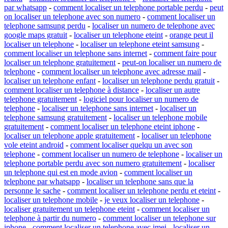
par whatsapp
-
comment localiser un telephone portable perdu
-
peut
on localiser un telephone avec son numero
-
comment localiser un
telephone samsung perdu
-
localiser un numero de telephone avec
google maps gratuit
-
localiser un telephone eteint
-
orange peut il
localiser un telephone
-
localiser un telephone eteint samsung
-
comment localiser un telephone sans internet
-
comment faire pour
localiser un telephone gratuitement
-
peut-on localiser un numero de
telephone
-
comment localiser un telephone avec adresse mail
-
localiser un telephone enfant
-
localiser un telephone perdu gratuit
-
comment localiser un telephone à distance
-
localiser un autre
telephone gratuitement
-
logiciel pour localiser un numero de
telephone
-
localiser un telephone sans internet
-
localiser un
telephone samsung gratuitement
-
localiser un telephone mobile
gratuitement
-
comment localiser un telephone eteint iphone
-
localiser un telephone apple gratuitement
-
localiser un telephone
vole eteint android
-
comment localiser quelqu un avec son
telephone
-
comment localiser un numero de telephone
-
localiser un
telephone portable perdu avec son numero gratuitement
-
localiser
un telephone qui est en mode avion
-
comment localiser un
telephone par whatsapp
-
localiser un telephone sans que la
personne le sache
-
comment localiser un telephone perdu et eteint
-
localiser un telephone mobile
-
je veux localiser un telephone
-
localiser gratuitement un telephone eteint
-
comment localiser un
telephone à partir du numero
-
comment localiser un telephone sur
iphone
-
comment localiser un telephone avec imei
-
localiser un