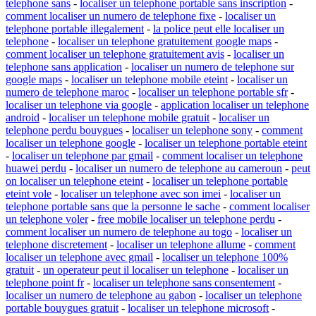
telephone sans
-
localiser un telephone portable sans inscription
-
comment localiser un numero de telephone fixe
-
localiser un
telephone portable illegalement
-
la police peut elle localiser un
telephone
-
localiser un telephone gratuitement google maps
-
comment localiser un telephone gratuitement avis
-
localiser un
telephone sans application
-
localiser un numero de telephone sur
google maps
-
localiser un telephone mobile eteint
-
localiser un
numero de telephone maroc
-
localiser un telephone portable sfr
-
localiser un telephone via google
-
application localiser un telephone
android
-
localiser un telephone mobile gratuit
-
localiser un
telephone perdu bouygues
-
localiser un telephone sony
-
comment
localiser un telephone google
-
localiser un telephone portable eteint
-
localiser un telephone par gmail
-
comment localiser un telephone
huawei perdu
-
localiser un numero de telephone au cameroun
-
peut
on localiser un telephone eteint
-
localiser un telephone portable
eteint vole
-
localiser un telephone avec son imei
-
localiser un
telephone portable sans que la personne le sache
-
comment localiser
un telephone voler
-
free mobile localiser un telephone perdu
-
comment localiser un numero de telephone au togo
-
localiser un
telephone discretement
-
localiser un telephone allume
-
comment
localiser un telephone avec gmail
-
localiser un telephone 100%
gratuit
-
un operateur peut il localiser un telephone
-
localiser un
telephone point fr
-
localiser un telephone sans consentement
-
localiser un numero de telephone au gabon
-
localiser un telephone
portable bouygues gratuit
-
localiser un telephone microsoft
-