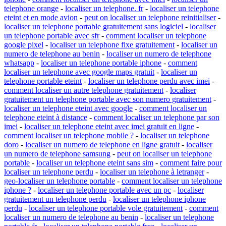
telephone orange
-
localiser un telephone. fr
-
localiser un telephone
eteint et en mode avion
-
peut on localiser un telephone reinitialiser
-
localiser un telephone portable gratuitement sans logiciel
-
localiser
un telephone portable avec sfr
-
comment localiser un telephone
google pixel
-
localiser un telephone fixe gratuitement
-
localiser un
numero de telephone au benin
-
localiser un numero de telephone
whatsapp
-
localiser un telephone portable iphone
-
comment
localiser un telephone avec google maps gratuit
-
localiser un
telephone portable eteint
-
localiser un telephone perdu avec imei
-
comment localiser un autre telephone gratuitement
-
localiser
gratuitement un telephone portable avec son numero gratuitement
-
localiser un telephone eteint avec google
-
comment localiser un
telephone eteint à distance
-
comment localiser un telephone par son
imei
-
localiser un telephone eteint avec imei gratuit en ligne
-
comment localiser un telephone mobile ?
-
localiser un telephone
doro
-
localiser un numero de telephone en ligne gratuit
-
localiser
un numero de telephone samsung
-
peut on localiser un telephone
portable
-
localiser un telephone eteint sans sim
-
comment faire pour
localiser un telephone perdu
-
localiser un telephone à letranger
-
geo-localiser un telephone portable
-
comment localiser un telephone
iphone ?
-
localiser un telephone portable avec un pc
-
localiser
gratuitement un telephone perdu
-
localiser un telephone iphone
perdu
-
localiser un telephone portable vole gratuitement
-
comment
localiser un numero de telephone au benin
-
localiser un telephone