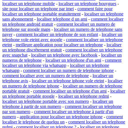
localiser un telephone mobile
-
localiser un telephone bouygues
-
site pour localiser un telephone par imei
-
comment faire pour
localiser un telephone portable gratuitement
-
localiser un telephone
sans abonnement
-
localiser telephone d un ami
-
comment localiser
un telephone android gratuit
-
comment localiser un numero de
telephone sur google maps
-
localiser un numero de telephone sans
payer
-
comment localiser un telephone de son enfant
-
localiser un
telephone vole eteint avec google
-
comment localiser un telephone
eteint
-
meilleure application pour localiser un telephone
-
localiser
un telephone discrètement gratuit
-
comment localiser un telephone
avec snapchat
-
localiser un telephone avec facebook
-
localiser un
numeros de telephone
-
localiser un telephone d'un ami
-
comment
localiser un telephone via whatsapp
-
localiser un telephone
whatsapp
-
comment localiser un numero de telephone iphone
-
comment localiser avec un numero de telephone
-
localiser un
telephone avis
-
localiser un telephone iphone vole eteint
-
localiser
un numero de telephone iphone
-
localiser un numero de telephone
portable gratuit
-
comment localiser un telephone d'un ami
-
localiser
un telephone portable google
-
localiser un telephone redmi
-
localiser un telephone portable avec son numero
-
localiser un
telephone à partir de son numero
-
comment localiser un telephone
par son numero
-
comment localiser un telephone à partir d'un
numero
-
application pour localiser un telephone iphone
-
comment
localiser le telephone de quelqu un
-
comment localiser un telephone
redmi
-
comment localiser un telephone ?
-
localiser un telephone