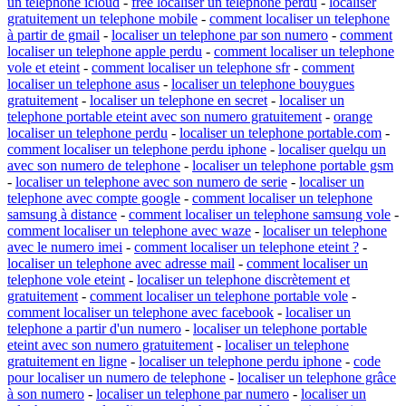
un telephone icloud
-
free localiser un telephone perdu
-
localiser
gratuitement un telephone mobile
-
comment localiser un telephone
à partir de gmail
-
localiser un telephone par son numero
-
comment
localiser un telephone apple perdu
-
comment localiser un telephone
vole et eteint
-
comment localiser un telephone sfr
-
comment
localiser un telephone asus
-
localiser un telephone bouygues
gratuitement
-
localiser un telephone en secret
-
localiser un
telephone portable eteint avec son numero gratuitement
-
orange
localiser un telephone perdu
-
localiser un telephone portable.com
-
comment localiser un telephone perdu iphone
-
localiser quelqu un
avec son numero de telephone
-
localiser un telephone portable gsm
-
localiser un telephone avec son numero de serie
-
localiser un
telephone avec compte google
-
comment localiser un telephone
samsung à distance
-
comment localiser un telephone samsung vole
-
comment localiser un telephone avec waze
-
localiser un telephone
avec le numero imei
-
comment localiser un telephone eteint ?
-
localiser un telephone avec adresse mail
-
comment localiser un
telephone vole eteint
-
localiser un telephone discrètement et
gratuitement
-
comment localiser un telephone portable vole
-
comment localiser un telephone avec facebook
-
localiser un
telephone a partir d'un numero
-
localiser un telephone portable
eteint avec son numero gratuitement
-
localiser un telephone
gratuitement en ligne
-
localiser un telephone perdu iphone
-
code
pour localiser un numero de telephone
-
localiser un telephone grâce
à son numero
-
localiser un telephone par numero
-
localiser un