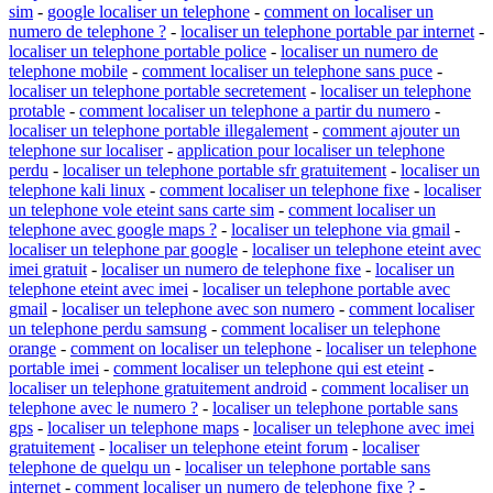
sim
-
google localiser un telephone
-
comment on localiser un
numero de telephone ?
-
localiser un telephone portable par internet
-
localiser un telephone portable police
-
localiser un numero de
telephone mobile
-
comment localiser un telephone sans puce
-
localiser un telephone portable secretement
-
localiser un telephone
protable
-
comment localiser un telephone a partir du numero
-
localiser un telephone portable illegalement
-
comment ajouter un
telephone sur localiser
-
application pour localiser un telephone
perdu
-
localiser un telephone portable sfr gratuitement
-
localiser un
telephone kali linux
-
comment localiser un telephone fixe
-
localiser
un telephone vole eteint sans carte sim
-
comment localiser un
telephone avec google maps ?
-
localiser un telephone via gmail
-
localiser un telephone par google
-
localiser un telephone eteint avec
imei gratuit
-
localiser un numero de telephone fixe
-
localiser un
telephone eteint avec imei
-
localiser un telephone portable avec
gmail
-
localiser un telephone avec son numero
-
comment localiser
un telephone perdu samsung
-
comment localiser un telephone
orange
-
comment on localiser un telephone
-
localiser un telephone
portable imei
-
comment localiser un telephone qui est eteint
-
localiser un telephone gratuitement android
-
comment localiser un
telephone avec le numero ?
-
localiser un telephone portable sans
gps
-
localiser un telephone maps
-
localiser un telephone avec imei
gratuitement
-
localiser un telephone eteint forum
-
localiser
telephone de quelqu un
-
localiser un telephone portable sans
internet
-
comment localiser un numero de telephone fixe ?
-