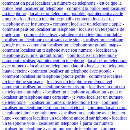
comment on peut localiser un numero de telephone
-
est ce que la
police peut localiser un telephone
-
comment la police peut localiser
un telephone
-
localiser un telephone portable gratuitement avec le
numero
-
localiser un telephone gmail
-
comment localiser un
telephone avec le numero
-
comment localiser un telephone apple
-
comment peut-on localiser un telephone
-
localiser un telephone de
quelqu'un
-
comment localiser gratuitement un telephone portable
-
localiser un telephone eteint sans carte sim
-
localiser un telephone
google maps
-
comment localiser un telephone sur google maps
-
comment localiser un telephone avec son numero
-
localiser un
telephone avec imei gratuit forum
-
pour localiser un telephone
-
comment localiser gratuitement un telephone
-
localiser un telephone
avec numero
-
localiser un telephone xiaomi
-
localiser un telephone
huawei eteint
-
comment localiser un telephone avec google
-
comment localiser un telephone iphone perdu
-
comment localiser
un telephone sur maps
-
localiser un telephone en temps reel
-
comment localiser un telephone sur whatsapp
-
localiser un numero
de telephone portable
-
localiser un telephone application
-
peut on
localiser un telephone sans carte sim
-
je veux localiser un numero
de telephone
-
localiser un numero de telephone fixe
-
comment
localiser un telephone perdu ou vole et eteint
-
comment localiser un
telephone iphone gratuitement
-
localiser un telephone avec imei en
ligne
-
comment localiser un telephone android sur iphone
-
localiser
un telephone vole
-
localiser un telephone à partir du numero
-
localiser un telephone avec un numero de telephone
-
comment