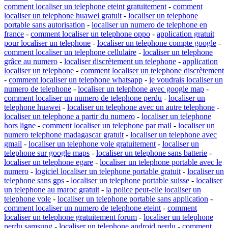
comment localiser un telephone eteint gratuitement
-
comment
localiser un telephone huawei gratuit
-
localiser un telephone
portable sans autorisation
-
localiser un numero de telephone en
france
-
comment localiser un telephone oppo
-
application gratuit
pour localiser un telephone
-
localiser un telephone compte google
-
comment localiser un telephone cellulaire
-
localiser un telephone
grâce au numero
-
localiser discrètement un telephone
-
application
localiser un telephone
-
comment localiser un telephone discrètement
-
comment localiser un telephone whatsapp
-
je voudrais localiser un
numero de telephone
-
localiser un telephone avec google map
-
comment localiser un numero de telephone perdu
-
localiser un
telephone huawei
-
localiser un telephone avec un autre telephone
-
localiser un telephone a partir du numero
-
localiser un telephone
hors ligne
-
comment localiser un telephone par mail
-
localiser un
numero telephone madagascar gratuit
-
localiser un telephone avec
gmail
-
localiser un telephone vole gratuitement
-
localiser un
telephone sur google maps
-
localiser un telephone sans batterie
-
localiser un telephone egare
-
localiser un telephone portable avec le
numero
-
logiciel localiser un telephone portable gratuit
-
localiser un
telephone sans gps
-
localiser un telephone portable suisse
-
localiser
un telephone au maroc gratuit
-
la police peut-elle localiser un
telephone vole
-
localiser un telephone portable sans application
-
comment localiser un numero de telephone eteint
-
comment
localiser un telephone gratuitement forum
-
localiser un telephone
perdu samsung
-
localiser un telephone android perdu
-
comment