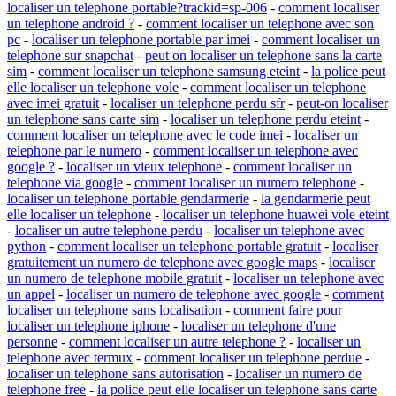
localiser un telephone portable?trackid=sp-006
-
comment localiser
un telephone android ?
-
comment localiser un telephone avec son
pc
-
localiser un telephone portable par imei
-
comment localiser un
telephone sur snapchat
-
peut on localiser un telephone sans la carte
sim
-
comment localiser un telephone samsung eteint
-
la police peut
elle localiser un telephone vole
-
comment localiser un telephone
avec imei gratuit
-
localiser un telephone perdu sfr
-
peut-on localiser
un telephone sans carte sim
-
localiser un telephone perdu eteint
-
comment localiser un telephone avec le code imei
-
localiser un
telephone par le numero
-
comment localiser un telephone avec
google ?
-
localiser un vieux telephone
-
comment localiser un
telephone via google
-
comment localiser un numero telephone
-
localiser un telephone portable gendarmerie
-
la gendarmerie peut
elle localiser un telephone
-
localiser un telephone huawei vole eteint
-
localiser un autre telephone perdu
-
localiser un telephone avec
python
-
comment localiser un telephone portable gratuit
-
localiser
gratuitement un numero de telephone avec google maps
-
localiser
un numero de telephone mobile gratuit
-
localiser un telephone avec
un appel
-
localiser un numero de telephone avec google
-
comment
localiser un telephone sans localisation
-
comment faire pour
localiser un telephone iphone
-
localiser un telephone d'une
personne
-
comment localiser un autre telephone ?
-
localiser un
telephone avec termux
-
comment localiser un telephone perdue
-
localiser un telephone sans autorisation
-
localiser un numero de
telephone free
-
la police peut elle localiser un telephone sans carte