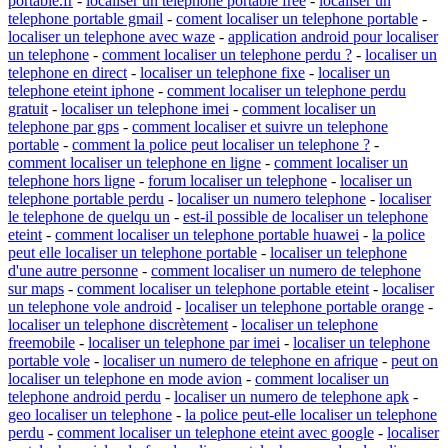
portable.fr
-
localiser un telephone portable free
-
localiser un
telephone portable gmail
-
coment localiser un telephone portable
-
localiser un telephone avec waze
-
application android pour localiser
un telephone
-
comment localiser un telephone perdu ?
-
localiser un
telephone en direct
-
localiser un telephone fixe
-
localiser un
telephone eteint iphone
-
comment localiser un telephone perdu
gratuit
-
localiser un telephone imei
-
comment localiser un
telephone par gps
-
comment localiser et suivre un telephone
portable
-
comment la police peut localiser un telephone ?
-
comment localiser un telephone en ligne
-
comment localiser un
telephone hors ligne
-
forum localiser un telephone
-
localiser un
telephone portable perdu
-
localiser un numero telephone
-
localiser
le telephone de quelqu un
-
est-il possible de localiser un telephone
eteint
-
comment localiser un telephone portable huawei
-
la police
peut elle localiser un telephone portable
-
localiser un telephone
d'une autre personne
-
comment localiser un numero de telephone
sur maps
-
comment localiser un telephone portable eteint
-
localiser
un telephone vole android
-
localiser un telephone portable orange
-
localiser un telephone discrètement
-
localiser un telephone
freemobile
-
localiser un telephone par imei
-
localiser un telephone
portable vole
-
localiser un numero de telephone en afrique
-
peut on
localiser un telephone en mode avion
-
comment localiser un
telephone android perdu
-
localiser un numero de telephone apk
-
geo localiser un telephone
-
la police peut-elle localiser un telephone
perdu
-
comment localiser un telephone eteint avec google
-
localiser