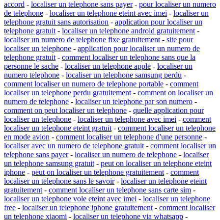
accord
-
localiser un telephone sans payer
-
pour localiser un numero
de telephone
-
localiser un telephone eteint avec imei
-
localiser un
telephone gratuit sans autorisation
-
application pour localiser un
telephone gratuit
-
localiser un telephone android gratuitement
-
localiser un numero de telephone fixe gratuitement
-
site pour
localiser un telephone
-
application pour localiser un numero de
telephone gratuit
-
comment localiser un telephone sans que la
personne le sache
-
localiser un telephone apple
-
localiser un
numero telephone
-
localiser un telephone samsung perdu
-
comment localiser un numero de telephone portable
-
comment
localiser un telephone perdu gratuitement
-
comment on localiser un
numero de telephone
-
localiser un telephone par son numero
-
comment on peut localiser un telephone
-
quelle application pour
localiser un telephone
-
localiser un telephone avec imei
-
comment
localiser un telephone eteint gratuit
-
comment localiser un telephone
en mode avion
-
comment localiser un telephone d'une personne
-
localiser avec un numero de telephone gratuit
-
comment localiser un
telephone sans payer
-
localiser un numero de telephone
-
localiser
un telephone samsung gratuit
-
peut on localiser un telephone eteint
iphone
-
peut on localiser un telephone gratuitement
-
comment
localiser un telephone sans le savoir
-
localiser un telephone eteint
gratuitement
-
comment localiser un telephone sans carte sim
-
localiser un telephone vole eteint avec imei
-
localiser un telephone
free
-
localiser un telephone iphone gratuitement
-
comment localiser
un telephone xiaomi
-
localiser un telephone via whatsapp
-