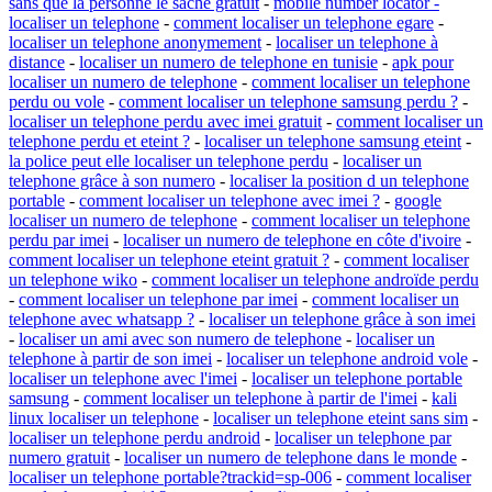
sans que la personne le sache gratuit
-
mobile number locator -
localiser un telephone
-
comment localiser un telephone egare
-
localiser un telephone anonymement
-
localiser un telephone à
distance
-
localiser un numero de telephone en tunisie
-
apk pour
localiser un numero de telephone
-
comment localiser un telephone
perdu ou vole
-
comment localiser un telephone samsung perdu ?
-
localiser un telephone perdu avec imei gratuit
-
comment localiser un
telephone perdu et eteint ?
-
localiser un telephone samsung eteint
-
la police peut elle localiser un telephone perdu
-
localiser un
telephone grâce à son numero
-
localiser la position d un telephone
portable
-
comment localiser un telephone avec imei ?
-
google
localiser un numero de telephone
-
comment localiser un telephone
perdu par imei
-
localiser un numero de telephone en côte d'ivoire
-
comment localiser un telephone eteint gratuit ?
-
comment localiser
un telephone wiko
-
comment localiser un telephone androïde perdu
-
comment localiser un telephone par imei
-
comment localiser un
telephone avec whatsapp ?
-
localiser un telephone grâce à son imei
-
localiser un ami avec son numero de telephone
-
localiser un
telephone à partir de son imei
-
localiser un telephone android vole
-
localiser un telephone avec l'imei
-
localiser un telephone portable
samsung
-
comment localiser un telephone à partir de l'imei
-
kali
linux localiser un telephone
-
localiser un telephone eteint sans sim
-
localiser un telephone perdu android
-
localiser un telephone par
numero gratuit
-
localiser un numero de telephone dans le monde
-
localiser un telephone portable?trackid=sp-006
-
comment localiser