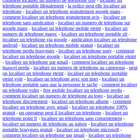
comment localiser un numero de telephone fixe
-
localiser un
telephone portable illegalement
-
la police peut elle localiser un
telephone
-
localiser un telephone gratuitement google maps
-
comment localiser un telephone gratuitement avis
-
localiser un
telephone sans application
-
localiser un numero de telephone sur
google maps
-
localiser un telephone mobile eteint
-
localiser un
numero de telephone maroc
-
localiser un telephone portable sfr
-
localiser un telephone via google
-
application localiser un telephone
android
-
localiser un telephone mobile gratuit
-
localiser un
telephone perdu bouygues
-
localiser un telephone sony
-
comment
localiser un telephone google
-
localiser un telephone portable eteint
-
localiser un telephone par gmail
-
comment localiser un telephone
huawei perdu
-
localiser un numero de telephone au cameroun
-
peut
on localiser un telephone eteint
-
localiser un telephone portable
eteint vole
-
localiser un telephone avec son imei
-
localiser un
telephone portable sans que la personne le sache
-
comment localiser
un telephone voler
-
free mobile localiser un telephone perdu
-
comment localiser un numero de telephone au togo
-
localiser un
telephone discretement
-
localiser un telephone allume
-
comment
localiser un telephone avec gmail
-
localiser un telephone 100%
gratuit
-
un operateur peut il localiser un telephone
-
localiser un
telephone point fr
-
localiser un telephone sans consentement
-
localiser un numero de telephone au gabon
-
localiser un telephone
portable bouygues gratuit
-
localiser un telephone microsoft
-
comment localiser un telephone par gmail
-
localiser un telephone