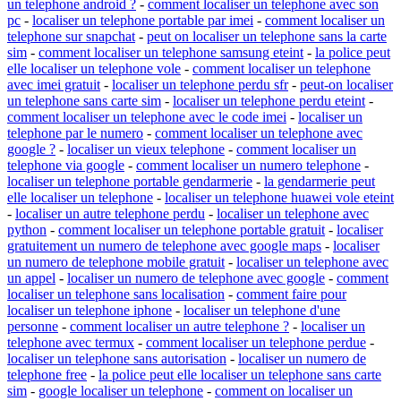
un telephone android ?
-
comment localiser un telephone avec son
pc
-
localiser un telephone portable par imei
-
comment localiser un
telephone sur snapchat
-
peut on localiser un telephone sans la carte
sim
-
comment localiser un telephone samsung eteint
-
la police peut
elle localiser un telephone vole
-
comment localiser un telephone
avec imei gratuit
-
localiser un telephone perdu sfr
-
peut-on localiser
un telephone sans carte sim
-
localiser un telephone perdu eteint
-
comment localiser un telephone avec le code imei
-
localiser un
telephone par le numero
-
comment localiser un telephone avec
google ?
-
localiser un vieux telephone
-
comment localiser un
telephone via google
-
comment localiser un numero telephone
-
localiser un telephone portable gendarmerie
-
la gendarmerie peut
elle localiser un telephone
-
localiser un telephone huawei vole eteint
-
localiser un autre telephone perdu
-
localiser un telephone avec
python
-
comment localiser un telephone portable gratuit
-
localiser
gratuitement un numero de telephone avec google maps
-
localiser
un numero de telephone mobile gratuit
-
localiser un telephone avec
un appel
-
localiser un numero de telephone avec google
-
comment
localiser un telephone sans localisation
-
comment faire pour
localiser un telephone iphone
-
localiser un telephone d'une
personne
-
comment localiser un autre telephone ?
-
localiser un
telephone avec termux
-
comment localiser un telephone perdue
-
localiser un telephone sans autorisation
-
localiser un numero de
telephone free
-
la police peut elle localiser un telephone sans carte
sim
-
google localiser un telephone
-
comment on localiser un