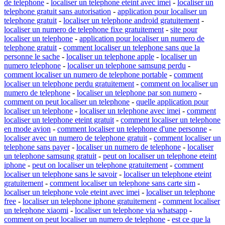
de telephone
-
localiser un telephone eteint avec imei
-
localiser un
telephone gratuit sans autorisation
-
application pour localiser un
telephone gratuit
-
localiser un telephone android gratuitement
-
localiser un numero de telephone fixe gratuitement
-
site pour
localiser un telephone
-
application pour localiser un numero de
telephone gratuit
-
comment localiser un telephone sans que la
personne le sache
-
localiser un telephone apple
-
localiser un
numero telephone
-
localiser un telephone samsung perdu
-
comment localiser un numero de telephone portable
-
comment
localiser un telephone perdu gratuitement
-
comment on localiser un
numero de telephone
-
localiser un telephone par son numero
-
comment on peut localiser un telephone
-
quelle application pour
localiser un telephone
-
localiser un telephone avec imei
-
comment
localiser un telephone eteint gratuit
-
comment localiser un telephone
en mode avion
-
comment localiser un telephone d'une personne
-
localiser avec un numero de telephone gratuit
-
comment localiser un
telephone sans payer
-
localiser un numero de telephone
-
localiser
un telephone samsung gratuit
-
peut on localiser un telephone eteint
iphone
-
peut on localiser un telephone gratuitement
-
comment
localiser un telephone sans le savoir
-
localiser un telephone eteint
gratuitement
-
comment localiser un telephone sans carte sim
-
localiser un telephone vole eteint avec imei
-
localiser un telephone
free
-
localiser un telephone iphone gratuitement
-
comment localiser
un telephone xiaomi
-
localiser un telephone via whatsapp
-
comment on peut localiser un numero de telephone
-
est ce que la