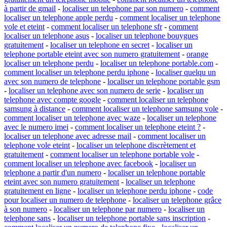
à partir de gmail
-
localiser un telephone par son numero
-
comment
localiser un telephone apple perdu
-
comment localiser un telephone
vole et eteint
-
comment localiser un telephone sfr
-
comment
localiser un telephone asus
-
localiser un telephone bouygues
gratuitement
-
localiser un telephone en secret
-
localiser un
telephone portable eteint avec son numero gratuitement
-
orange
localiser un telephone perdu
-
localiser un telephone portable.com
-
comment localiser un telephone perdu iphone
-
localiser quelqu un
avec son numero de telephone
-
localiser un telephone portable gsm
-
localiser un telephone avec son numero de serie
-
localiser un
telephone avec compte google
-
comment localiser un telephone
samsung à distance
-
comment localiser un telephone samsung vole
-
comment localiser un telephone avec waze
-
localiser un telephone
avec le numero imei
-
comment localiser un telephone eteint ?
-
localiser un telephone avec adresse mail
-
comment localiser un
telephone vole eteint
-
localiser un telephone discrètement et
gratuitement
-
comment localiser un telephone portable vole
-
comment localiser un telephone avec facebook
-
localiser un
telephone a partir d'un numero
-
localiser un telephone portable
eteint avec son numero gratuitement
-
localiser un telephone
gratuitement en ligne
-
localiser un telephone perdu iphone
-
code
pour localiser un numero de telephone
-
localiser un telephone grâce
à son numero
-
localiser un telephone par numero
-
localiser un
telephone sans
-
localiser un telephone portable sans inscription
-