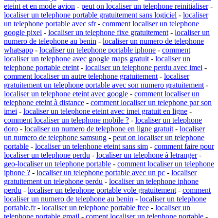
eteint et en mode avion
-
peut on localiser un telephone reinitialiser
-
localiser un telephone portable gratuitement sans logiciel
-
localiser
un telephone portable avec sfr
-
comment localiser un telephone
google pixel
-
localiser un telephone fixe gratuitement
-
localiser un
numero de telephone au benin
-
localiser un numero de telephone
whatsapp
-
localiser un telephone portable iphone
-
comment
localiser un telephone avec google maps gratuit
-
localiser un
telephone portable eteint
-
localiser un telephone perdu avec imei
-
comment localiser un autre telephone gratuitement
-
localiser
gratuitement un telephone portable avec son numero gratuitement
-
localiser un telephone eteint avec google
-
comment localiser un
telephone eteint à distance
-
comment localiser un telephone par son
imei
-
localiser un telephone eteint avec imei gratuit en ligne
-
comment localiser un telephone mobile ?
-
localiser un telephone
doro
-
localiser un numero de telephone en ligne gratuit
-
localiser
un numero de telephone samsung
-
peut on localiser un telephone
portable
-
localiser un telephone eteint sans sim
-
comment faire pour
localiser un telephone perdu
-
localiser un telephone à letranger
-
geo-localiser un telephone portable
-
comment localiser un telephone
iphone ?
-
localiser un telephone portable avec un pc
-
localiser
gratuitement un telephone perdu
-
localiser un telephone iphone
perdu
-
localiser un telephone portable vole gratuitement
-
comment
localiser un numero de telephone au benin
-
localiser un telephone
portable.fr
-
localiser un telephone portable free
-
localiser un
telephone portable gmail
-
coment localiser un telephone portable
-