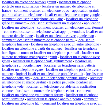
localiser un telephone huawei gratuit
-
localiser un telephone
portable sans autorisation
-
localiser un numero de telephone en
france
-
comment localiser un telephone oppo
-
application gratuit
pour localiser un telephone
-
localiser un telephone compte google
-
comment localiser un telephone cellulaire
-
localiser un telephone
grâce au numero
-
localiser discrètement un telephone
-
application
localiser un telephone
-
comment localiser un telephone discrètement
-
comment localiser un telephone whatsapp
-
je voudrais localiser un
numero de telephone
-
localiser un telephone avec google map
-
comment localiser un numero de telephone perdu
-
localiser un
telephone huawei
-
localiser un telephone avec un autre telephone
-
localiser un telephone a partir du numero
-
localiser un telephone
hors ligne
-
comment localiser un telephone par mail
-
localiser un
numero telephone madagascar gratuit
-
localiser un telephone avec
gmail
-
localiser un telephone vole gratuitement
-
localiser un
telephone sur google maps
-
localiser un telephone sans batterie
-
localiser un telephone egare
-
localiser un telephone portable avec le
numero
-
logiciel localiser un telephone portable gratuit
-
localiser un
telephone sans gps
-
localiser un telephone portable suisse
-
localiser
un telephone au maroc gratuit
-
la police peut-elle localiser un
telephone vole
-
localiser un telephone portable sans application
-
comment localiser un numero de telephone eteint
-
comment
localiser un telephone gratuitement forum
-
localiser un telephone
perdu samsung
-
localiser un telephone android perdu
-
comment
localiser un telephone htc
-
comment localiser un telephone avec un