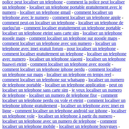
police peut localiser un telephone
-
comment la police peut localiser
un telephone
-
localiser un telephone portable gratuitement avec le
numero
-
localiser un telephone gmail
-
comment localiser un
telephone avec le numero
-
comment localiser un telephone apple
-
comment peut-on localiser un telephone
-
localiser un telephone de
quelqu'un
-
comment localiser gratuitement un telephone portable
-
localiser un telephone eteint sans carte sim
-
localiser un telephone
google maps
-
comment localiser un telephone sur google maps
-
comment localiser un telephone avec son numero
-
localiser un
telephone avec imei gratuit forum
-
pour localiser un telephone
-
comment localiser gratuitement un telephone
-
localiser un telephone
avec numero
-
localiser un telephone xiaomi
-
localiser un telephone
huawei eteint
-
comment localiser un telephone avec google
-
comment localiser un telephone iphone perdu
-
comment localiser
un telephone sur maps
-
localiser un telephone en temps reel
-
comment localiser un telephone sur whatsapp
-
localiser un numero
de telephone portable
-
localiser un telephone application
-
peut on
localiser un telephone sans carte sim
-
je veux localiser un numero
de telephone
-
localiser un numero de telephone fixe
-
comment
localiser un telephone perdu ou vole et eteint
-
comment localiser un
telephone iphone gratuitement
-
localiser un telephone avec imei en
ligne
-
comment localiser un telephone android sur iphone
-
localiser
un telephone vole
-
localiser un telephone à partir du numero
-
localiser un telephone avec un numero de telephone
-
comment
localiser un telephone mobile
-
localiser un telephone bouygues
-