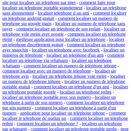
site pour localiser un telephone par imei
-
comment faire pour
localiser un telephone portable gratuitement
-
localiser un telephone
sans abonnement
-
localiser telephone d un ami
-
comment localiser
un telephone android gratuit
-
comment localiser un numero de
telephone sur google maps
-
localiser un numero de telephone sans
payer
-
comment localiser un telephone de son enfant
-
localiser un
telephone vole eteint avec google
-
comment localiser un telephone
eteint
-
meilleure application pour localiser un telephone
-
localiser
un telephone discrètement gratuit
-
comment localiser un telephone
avec snapchat
-
localiser un telephone avec facebook
-
localiser un
numeros de telephone
-
localiser un telephone d'un ami
-
comment
localiser un telephone via whatsapp
-
localiser un telephone
whatsapp
-
comment localiser un numero de telephone iphone
-
comment localiser avec un numero de telephone
-
localiser un
telephone avis
-
localiser un telephone iphone vole eteint
-
localiser
un numero de telephone iphone
-
localiser un numero de telephone
portable gratuit
-
comment localiser un telephone d'un ami
-
localiser
un telephone portable google
-
localiser un telephone redmi
-
localiser un telephone portable avec son numero
-
localiser un
telephone à partir de son numero
-
comment localiser un telephone
par son numero
-
comment localiser un telephone à partir d'un
numero
-
application pour localiser un telephone iphone
-
comment
localiser le telephone de quelqu un
-
comment localiser un telephone
redmi
-
comment localiser un telephone ?
-
localiser un telephone
par whatsapp
-
comment localiser un telephone portable perdu
-
peut