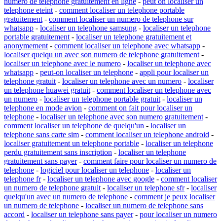
numero de telephone gratuitement en ligne
-
peut on localiser un
telephone eteint
-
comment localiser un telephone portable
gratuitement
-
comment localiser un numero de telephone sur
whatsapp
-
localiser un telephone samsung
-
localiser un telephone
portable gratuitement
-
localiser un telephone gratuitement et
anonymement
-
comment localiser un telephone avec whatsapp
-
localiser quelqu un avec son numero de telephone gratuitement
-
localiser un telephone avec le numero
-
localiser un telephone avec
whatsapp
-
peut-on localiser un telephone
-
appli pour localiser un
telephone gratuit
-
localiser un telephone avec un numero
-
localiser
un telephone huawei gratuit
-
comment localiser un telephone avec
un numero
-
localiser un telephone portable gratuit
-
localiser un
telephone en mode avion
-
comment on fait pour localiser un
telephone
-
localiser un telephone avec son numero gratuitement
-
comment localiser un telephone de quelqu'un
-
localiser un
telephone sans carte sim
-
comment localiser un telephone android
-
localiser gratuitement un telephone portable
-
localiser un telephone
perdu gratuitement sans inscription
-
localiser un telephone
gratuitement sans payer
-
comment faire pour localiser un numero de
telephone
-
logiciel pour localiser un telephone
-
localiser un
telephone fr
-
localiser un telephone avec google
-
comment localiser
un numero de telephone gratuit
-
localiser un telephone sfr
-
localiser
quelqu'un avec un numero de telephone
-
comment je peux localiser
un numero de telephone
-
localiser un numero de telephone sans
accord
-
localiser un telephone sans payer
-
pour localiser un numero