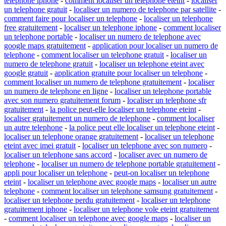
telephone iphone
-
comment localiser un telephone eteint
-
localiser
un telephone gratuit
-
localiser un numero de telephone par satellite
-
comment faire pour localiser un telephone
-
localiser un telephone
free gratuitement
-
localiser un telephone iphone
-
comment localiser
un telephone portable
-
localiser un numero de telephone avec
google maps gratuitement
-
application pour localiser un numero de
telephone
-
comment localiser un telephone gratuit
-
localiser un
numero de telephone gratuit
-
localiser un telephone eteint avec
google gratuit
-
application gratuite pour localiser un telephone
-
comment localiser un numero de telephone gratuitement
-
localiser
un numero de telephone en ligne
-
localiser un telephone portable
avec son numero gratuitement forum
-
localiser un telephone sfr
gratuitement
-
la police peut-elle localiser un telephone eteint
-
localiser gratuitement un numero de telephone
-
comment localiser
un autre telephone
-
la police peut elle localiser un telephone eteint
-
localiser un telephone orange gratuitement
-
localiser un telephone
eteint avec imei gratuit
-
localiser un telephone avec son numero
-
localiser un telephone sans accord
-
localiser avec un numero de
telephone
-
localiser un numero de telephone portable gratuitement
-
appli pour localiser un telephone
-
peut-on localiser un telephone
eteint
-
localiser un telephone avec google maps
-
localiser un autre
telephone
-
comment localiser un telephone samsung gratuitement
-
localiser un telephone perdu gratuitement
-
localiser un telephone
gratuitement iphone
-
localiser un telephone vole eteint gratuitement
-
comment localiser un telephone avec google maps
-
localiser un