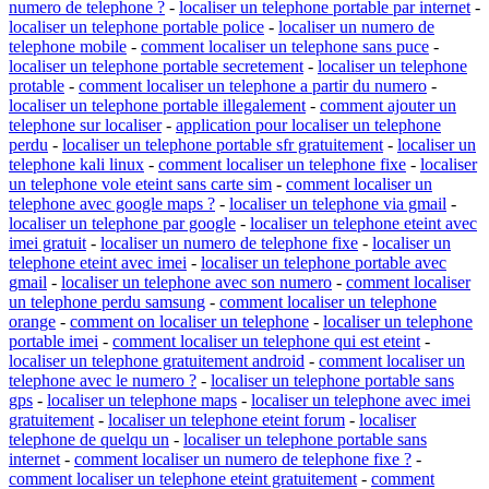
numero de telephone ?
-
localiser un telephone portable par internet
-
localiser un telephone portable police
-
localiser un numero de
telephone mobile
-
comment localiser un telephone sans puce
-
localiser un telephone portable secretement
-
localiser un telephone
protable
-
comment localiser un telephone a partir du numero
-
localiser un telephone portable illegalement
-
comment ajouter un
telephone sur localiser
-
application pour localiser un telephone
perdu
-
localiser un telephone portable sfr gratuitement
-
localiser un
telephone kali linux
-
comment localiser un telephone fixe
-
localiser
un telephone vole eteint sans carte sim
-
comment localiser un
telephone avec google maps ?
-
localiser un telephone via gmail
-
localiser un telephone par google
-
localiser un telephone eteint avec
imei gratuit
-
localiser un numero de telephone fixe
-
localiser un
telephone eteint avec imei
-
localiser un telephone portable avec
gmail
-
localiser un telephone avec son numero
-
comment localiser
un telephone perdu samsung
-
comment localiser un telephone
orange
-
comment on localiser un telephone
-
localiser un telephone
portable imei
-
comment localiser un telephone qui est eteint
-
localiser un telephone gratuitement android
-
comment localiser un
telephone avec le numero ?
-
localiser un telephone portable sans
gps
-
localiser un telephone maps
-
localiser un telephone avec imei
gratuitement
-
localiser un telephone eteint forum
-
localiser
telephone de quelqu un
-
localiser un telephone portable sans
internet
-
comment localiser un numero de telephone fixe ?
-
comment localiser un telephone eteint gratuitement
-
comment