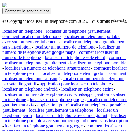
Contacter le service client
© Copyright localiser-un-telephone.com 2025. Tous droits réservés.
localiser un telephone
-
localiser un telephone gratuitement
-
comment localiser un telephone
-
localiser un telephone portable
avec son numero gratuitement
-
localiser un telephone gratuitement
sans inscription
-
localiser un numero de telephone
-
localiser un
numero de telephone avec google maps
-
comment localiser un
numero de telephone
-
localiser un telephone vole eteint
-
comment
localiser un telephone gratuitement
-
localiser un telephone portable
-
localiser un numero de telephone gratuitement
-
comment localiser
un telephone perdu
-
localiser un telephone eteint gratuit
-
comment
localiser un telephone samsung
-
localiser un numero de telephone
par satellite gratuit
-
application pour localiser un telephone
-
localiser un telephone android
-
localiser un telephone eteint
-
localiser un numero de telephone avec whatsapp
-
peut on localiser
un telephone
-
localiser un telephone google
-
localiser un telephone
gratuitement avis
-
application pour localiser un telephone portable
gratuitement
-
localiser gratuitement un telephone
-
localiser un
telephone perdu
-
localiser un telephone avec imei gratuit
-
localiser
un telephone portable avec son numero gratuitement sans inscription
-
localiser un telephone gratuitement google
-
comment localiser un