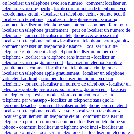
on localiser un telephone avec son numero
-
comment localiser un
telephone samsung perdu
-
localiser un numero de telephone avec
google maps gratuit
-
localiser un telephone eteint
-
orange peut il
localiser un telephone
-
localiser un telephone eteint samsung
-
comment localiser un telephone sans internet
-
comment faire pour
localiser un telephone gratuitement
-
peut-on localiser un numero de
telephone
-
comment localiser un telephone avec adresse mail
-
localiser un telephone enfant
-
localiser un telephone perdu gratuit
-
comment localiser un telephone à distance
-
localiser un autre
telephone gratuitement
-
logiciel pour localiser un numero de
telephone
-
localiser un telephone sans internet
-
localiser un
telephone samsung gratuitement
-
localiser un telephone mobile
gratuitement
-
comment localiser un telephone eteint iphone
-
localiser un telephone apple gratuitement
-
localiser un telephone
vole eteint android
-
comment localiser quelqu un avec son
telephone
-
comment localiser un numero de telephone
-
localiser un
telephone portable perdu avec son numero gratuitement
-
localiser
un telephone qui est en mode avion
-
comment localiser un
telephone par whatsapp
-
localiser un telephone sans que la
personne le sache
-
comment localiser un telephone perdu et eteint
-
localiser un telephone mobile
-
je veux localiser un telephone
-
localiser gratuitement un telephone eteint
-
comment localiser un
telephone à partir du numero
-
comment localiser un telephone sur
iphone
-
comment localiser un telephone avec imei
-
localiser un
telephone orange
-
localiser un telephone. fr
-
localiser un telephone