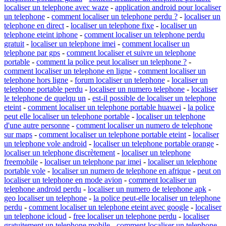
localiser un telephone avec waze
-
application android pour localiser
un telephone
-
comment localiser un telephone perdu ?
-
localiser un
telephone en direct
-
localiser un telephone fixe
-
localiser un
telephone eteint iphone
-
comment localiser un telephone perdu
gratuit
-
localiser un telephone imei
-
comment localiser un
telephone par gps
-
comment localiser et suivre un telephone
portable
-
comment la police peut localiser un telephone ?
-
comment localiser un telephone en ligne
-
comment localiser un
telephone hors ligne
-
forum localiser un telephone
-
localiser un
telephone portable perdu
-
localiser un numero telephone
-
localiser
le telephone de quelqu un
-
est-il possible de localiser un telephone
eteint
-
comment localiser un telephone portable huawei
-
la police
peut elle localiser un telephone portable
-
localiser un telephone
d'une autre personne
-
comment localiser un numero de telephone
sur maps
-
comment localiser un telephone portable eteint
-
localiser
un telephone vole android
-
localiser un telephone portable orange
-
localiser un telephone discrètement
-
localiser un telephone
freemobile
-
localiser un telephone par imei
-
localiser un telephone
portable vole
-
localiser un numero de telephone en afrique
-
peut on
localiser un telephone en mode avion
-
comment localiser un
telephone android perdu
-
localiser un numero de telephone apk
-
geo localiser un telephone
-
la police peut-elle localiser un telephone
perdu
-
comment localiser un telephone eteint avec google
-
localiser
un telephone icloud
-
free localiser un telephone perdu
-
localiser
gratuitement un telephone mobile
-
comment localiser un telephone