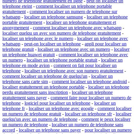
numero de telephone gratuitement en ligne
-
peut on localiser un
telephone eteint
-
comment localiser un telephone portable
gratuitement
-
comment localiser un numero de telephone sur
whatsapp
-
localiser un telephone samsung
-
localiser un telephone
portable gratuitement
-
localiser un telephone gratuitement et
anonymement
-
comment localiser un telephone avec whatsapp
-
localiser quelqu un avec son numero de telephone gratuitement
-
localiser un telephone avec le numero
-
localiser un telephone avec
whatsapp
-
peut-on localiser un telephone
-
appli pour localiser un
telephone gratuit
-
localiser un telephone avec un numero
-
localiser
un telephone huawei gratuit
-
comment localiser un telephone avec
un numero
-
localiser un telephone portable gratuit
-
localiser un
telephone en mode avion
-
comment on fait pour localiser un
telephone
-
localiser un telephone avec son numero gratuitement
-
comment localiser un telephone de quelqu'un
-
localiser un
telephone sans carte sim
-
comment localiser un telephone android
-
localiser gratuitement un telephone portable
-
localiser un telephone
perdu gratuitement sans inscription
-
localiser un telephone
gratuitement sans payer
-
comment faire pour localiser un numero de
telephone
-
logiciel pour localiser un telephone
-
localiser un
telephone fr
-
localiser un telephone avec google
-
comment localiser
un numero de telephone gratuit
-
localiser un telephone sfr
-
localiser
quelqu'un avec un numero de telephone
-
comment je peux localiser
un numero de telephone
-
localiser un numero de telephone sans
accord
-
localiser un telephone sans payer
-
pour localiser un numero