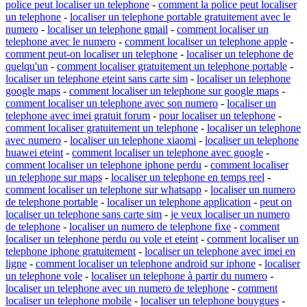
police peut localiser un telephone
-
comment la police peut localiser
un telephone
-
localiser un telephone portable gratuitement avec le
numero
-
localiser un telephone gmail
-
comment localiser un
telephone avec le numero
-
comment localiser un telephone apple
-
comment peut-on localiser un telephone
-
localiser un telephone de
quelqu'un
-
comment localiser gratuitement un telephone portable
-
localiser un telephone eteint sans carte sim
-
localiser un telephone
google maps
-
comment localiser un telephone sur google maps
-
comment localiser un telephone avec son numero
-
localiser un
telephone avec imei gratuit forum
-
pour localiser un telephone
-
comment localiser gratuitement un telephone
-
localiser un telephone
avec numero
-
localiser un telephone xiaomi
-
localiser un telephone
huawei eteint
-
comment localiser un telephone avec google
-
comment localiser un telephone iphone perdu
-
comment localiser
un telephone sur maps
-
localiser un telephone en temps reel
-
comment localiser un telephone sur whatsapp
-
localiser un numero
de telephone portable
-
localiser un telephone application
-
peut on
localiser un telephone sans carte sim
-
je veux localiser un numero
de telephone
-
localiser un numero de telephone fixe
-
comment
localiser un telephone perdu ou vole et eteint
-
comment localiser un
telephone iphone gratuitement
-
localiser un telephone avec imei en
ligne
-
comment localiser un telephone android sur iphone
-
localiser
un telephone vole
-
localiser un telephone à partir du numero
-
localiser un telephone avec un numero de telephone
-
comment
localiser un telephone mobile
-
localiser un telephone bouygues
-