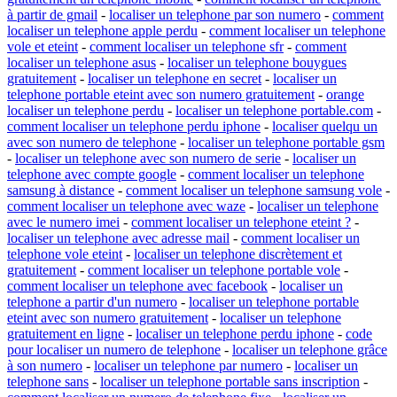
à partir de gmail
-
localiser un telephone par son numero
-
comment
localiser un telephone apple perdu
-
comment localiser un telephone
vole et eteint
-
comment localiser un telephone sfr
-
comment
localiser un telephone asus
-
localiser un telephone bouygues
gratuitement
-
localiser un telephone en secret
-
localiser un
telephone portable eteint avec son numero gratuitement
-
orange
localiser un telephone perdu
-
localiser un telephone portable.com
-
comment localiser un telephone perdu iphone
-
localiser quelqu un
avec son numero de telephone
-
localiser un telephone portable gsm
-
localiser un telephone avec son numero de serie
-
localiser un
telephone avec compte google
-
comment localiser un telephone
samsung à distance
-
comment localiser un telephone samsung vole
-
comment localiser un telephone avec waze
-
localiser un telephone
avec le numero imei
-
comment localiser un telephone eteint ?
-
localiser un telephone avec adresse mail
-
comment localiser un
telephone vole eteint
-
localiser un telephone discrètement et
gratuitement
-
comment localiser un telephone portable vole
-
comment localiser un telephone avec facebook
-
localiser un
telephone a partir d'un numero
-
localiser un telephone portable
eteint avec son numero gratuitement
-
localiser un telephone
gratuitement en ligne
-
localiser un telephone perdu iphone
-
code
pour localiser un numero de telephone
-
localiser un telephone grâce
à son numero
-
localiser un telephone par numero
-
localiser un
telephone sans
-
localiser un telephone portable sans inscription
-