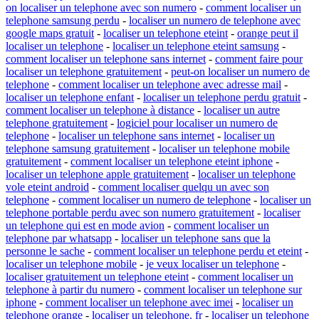
on localiser un telephone avec son numero
-
comment localiser un
telephone samsung perdu
-
localiser un numero de telephone avec
google maps gratuit
-
localiser un telephone eteint
-
orange peut il
localiser un telephone
-
localiser un telephone eteint samsung
-
comment localiser un telephone sans internet
-
comment faire pour
localiser un telephone gratuitement
-
peut-on localiser un numero de
telephone
-
comment localiser un telephone avec adresse mail
-
localiser un telephone enfant
-
localiser un telephone perdu gratuit
-
comment localiser un telephone à distance
-
localiser un autre
telephone gratuitement
-
logiciel pour localiser un numero de
telephone
-
localiser un telephone sans internet
-
localiser un
telephone samsung gratuitement
-
localiser un telephone mobile
gratuitement
-
comment localiser un telephone eteint iphone
-
localiser un telephone apple gratuitement
-
localiser un telephone
vole eteint android
-
comment localiser quelqu un avec son
telephone
-
comment localiser un numero de telephone
-
localiser un
telephone portable perdu avec son numero gratuitement
-
localiser
un telephone qui est en mode avion
-
comment localiser un
telephone par whatsapp
-
localiser un telephone sans que la
personne le sache
-
comment localiser un telephone perdu et eteint
-
localiser un telephone mobile
-
je veux localiser un telephone
-
localiser gratuitement un telephone eteint
-
comment localiser un
telephone à partir du numero
-
comment localiser un telephone sur
iphone
-
comment localiser un telephone avec imei
-
localiser un
telephone orange
-
localiser un telephone. fr
-
localiser un telephone