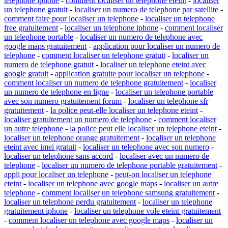
telephone iphone
-
comment localiser un telephone eteint
-
localiser
un telephone gratuit
-
localiser un numero de telephone par satellite
-
comment faire pour localiser un telephone
-
localiser un telephone
free gratuitement
-
localiser un telephone iphone
-
comment localiser
un telephone portable
-
localiser un numero de telephone avec
google maps gratuitement
-
application pour localiser un numero de
telephone
-
comment localiser un telephone gratuit
-
localiser un
numero de telephone gratuit
-
localiser un telephone eteint avec
google gratuit
-
application gratuite pour localiser un telephone
-
comment localiser un numero de telephone gratuitement
-
localiser
un numero de telephone en ligne
-
localiser un telephone portable
avec son numero gratuitement forum
-
localiser un telephone sfr
gratuitement
-
la police peut-elle localiser un telephone eteint
-
localiser gratuitement un numero de telephone
-
comment localiser
un autre telephone
-
la police peut elle localiser un telephone eteint
-
localiser un telephone orange gratuitement
-
localiser un telephone
eteint avec imei gratuit
-
localiser un telephone avec son numero
-
localiser un telephone sans accord
-
localiser avec un numero de
telephone
-
localiser un numero de telephone portable gratuitement
-
appli pour localiser un telephone
-
peut-on localiser un telephone
eteint
-
localiser un telephone avec google maps
-
localiser un autre
telephone
-
comment localiser un telephone samsung gratuitement
-
localiser un telephone perdu gratuitement
-
localiser un telephone
gratuitement iphone
-
localiser un telephone vole eteint gratuitement
-
comment localiser un telephone avec google maps
-
localiser un