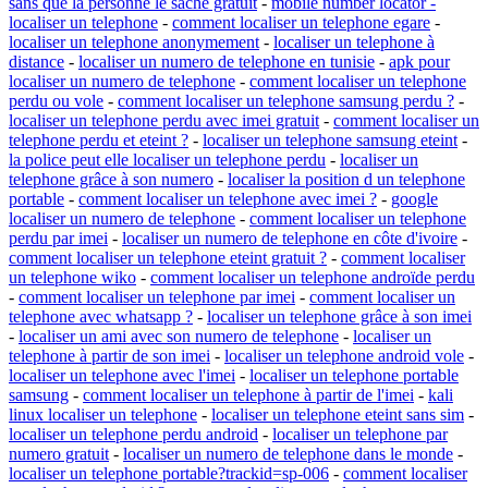
sans que la personne le sache gratuit
-
mobile number locator -
localiser un telephone
-
comment localiser un telephone egare
-
localiser un telephone anonymement
-
localiser un telephone à
distance
-
localiser un numero de telephone en tunisie
-
apk pour
localiser un numero de telephone
-
comment localiser un telephone
perdu ou vole
-
comment localiser un telephone samsung perdu ?
-
localiser un telephone perdu avec imei gratuit
-
comment localiser un
telephone perdu et eteint ?
-
localiser un telephone samsung eteint
-
la police peut elle localiser un telephone perdu
-
localiser un
telephone grâce à son numero
-
localiser la position d un telephone
portable
-
comment localiser un telephone avec imei ?
-
google
localiser un numero de telephone
-
comment localiser un telephone
perdu par imei
-
localiser un numero de telephone en côte d'ivoire
-
comment localiser un telephone eteint gratuit ?
-
comment localiser
un telephone wiko
-
comment localiser un telephone androïde perdu
-
comment localiser un telephone par imei
-
comment localiser un
telephone avec whatsapp ?
-
localiser un telephone grâce à son imei
-
localiser un ami avec son numero de telephone
-
localiser un
telephone à partir de son imei
-
localiser un telephone android vole
-
localiser un telephone avec l'imei
-
localiser un telephone portable
samsung
-
comment localiser un telephone à partir de l'imei
-
kali
linux localiser un telephone
-
localiser un telephone eteint sans sim
-
localiser un telephone perdu android
-
localiser un telephone par
numero gratuit
-
localiser un numero de telephone dans le monde
-
localiser un telephone portable?trackid=sp-006
-
comment localiser