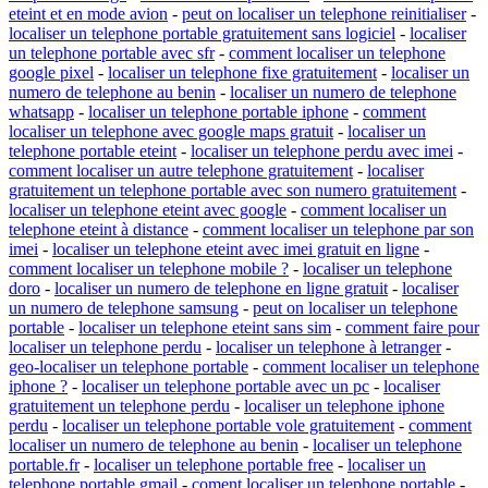
eteint et en mode avion
-
peut on localiser un telephone reinitialiser
-
localiser un telephone portable gratuitement sans logiciel
-
localiser
un telephone portable avec sfr
-
comment localiser un telephone
google pixel
-
localiser un telephone fixe gratuitement
-
localiser un
numero de telephone au benin
-
localiser un numero de telephone
whatsapp
-
localiser un telephone portable iphone
-
comment
localiser un telephone avec google maps gratuit
-
localiser un
telephone portable eteint
-
localiser un telephone perdu avec imei
-
comment localiser un autre telephone gratuitement
-
localiser
gratuitement un telephone portable avec son numero gratuitement
-
localiser un telephone eteint avec google
-
comment localiser un
telephone eteint à distance
-
comment localiser un telephone par son
imei
-
localiser un telephone eteint avec imei gratuit en ligne
-
comment localiser un telephone mobile ?
-
localiser un telephone
doro
-
localiser un numero de telephone en ligne gratuit
-
localiser
un numero de telephone samsung
-
peut on localiser un telephone
portable
-
localiser un telephone eteint sans sim
-
comment faire pour
localiser un telephone perdu
-
localiser un telephone à letranger
-
geo-localiser un telephone portable
-
comment localiser un telephone
iphone ?
-
localiser un telephone portable avec un pc
-
localiser
gratuitement un telephone perdu
-
localiser un telephone iphone
perdu
-
localiser un telephone portable vole gratuitement
-
comment
localiser un numero de telephone au benin
-
localiser un telephone
portable.fr
-
localiser un telephone portable free
-
localiser un
telephone portable gmail
-
coment localiser un telephone portable
-