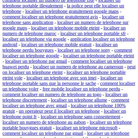
comment localiser un numero de telephone fixe
-
localiser un
telephone portable illegalement
-
la police peut elle localiser un
telephone
-
localiser un telephone gratuitement google maps
-
comment localiser un telephone gratuitement avis
-
localiser un
telephone sans application
-
localiser un numero de telephone sur
google maps
-
localiser un telephone mobile eteint
-
localiser un
numero de telephone maroc
-
localiser un telephone portable sfr
-
localiser un telephone via google
-
application localiser un telephone
android
-
localiser un telephone mobile gratuit
-
localiser un
telephone perdu bouygues
-
localiser un telephone sony
-
comment
localiser un telephone google
-
localiser un telephone portable eteint
-
localiser un telephone par gmail
-
comment localiser un telephone
huawei perdu
-
localiser un numero de telephone au cameroun
-
peut
on localiser un telephone eteint
-
localiser un telephone portable
eteint vole
-
localiser un telephone avec son imei
-
localiser un
telephone portable sans que la personne le sache
-
comment localiser
un telephone voler
-
free mobile localiser un telephone perdu
-
comment localiser un numero de telephone au togo
-
localiser un
telephone discretement
-
localiser un telephone allume
-
comment
localiser un telephone avec gmail
-
localiser un telephone 100%
gratuit
-
un operateur peut il localiser un telephone
-
localiser un
telephone point fr
-
localiser un telephone sans consentement
-
localiser un numero de telephone au gabon
-
localiser un telephone
portable bouygues gratuit
-
localiser un telephone microsoft
-
comment localiser un telephone par gmail
-
localiser un telephone