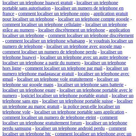
localiser un telephone huawei gratuit
-
localiser un telephone
portable sans autorisation
-
localiser un numero de telephone en
france
-
comment localiser un telephone oppo
-
application gratuit
pour localiser un telephone
-
localiser un telephone compte google
-
comment localiser un telephone cellulaire
-
localiser un telephone
grâce au numero
-
localiser discrètement un telephone
-
application
localiser un telephone
-
comment localiser un telephone discrètement
-
comment localiser un telephone whatsapp
-
je voudrais localiser un
numero de telephone
-
localiser un telephone avec google map
-
comment localiser un numero de telephone perdu
-
localiser un
telephone huawei
-
localiser un telephone avec un autre telephone
-
localiser un telephone a partir du numero
-
localiser un telephone
hors ligne
-
comment localiser un telephone par mail
-
localiser un
numero telephone madagascar gratuit
-
localiser un telephone avec
gmail
-
localiser un telephone vole gratuitement
-
localiser un
telephone sur google maps
-
localiser un telephone sans batterie
-
localiser un telephone egare
-
localiser un telephone portable avec le
numero
-
logiciel localiser un telephone portable gratuit
-
localiser un
telephone sans gps
-
localiser un telephone portable suisse
-
localiser
un telephone au maroc gratuit
-
la police peut-elle localiser un
telephone vole
-
localiser un telephone portable sans application
-
comment localiser un numero de telephone eteint
-
comment
localiser un telephone gratuitement forum
-
localiser un telephone
perdu samsung
-
localiser un telephone android perdu
-
comment
localiser un telephone htc
-
comment localiser un telephone avec un