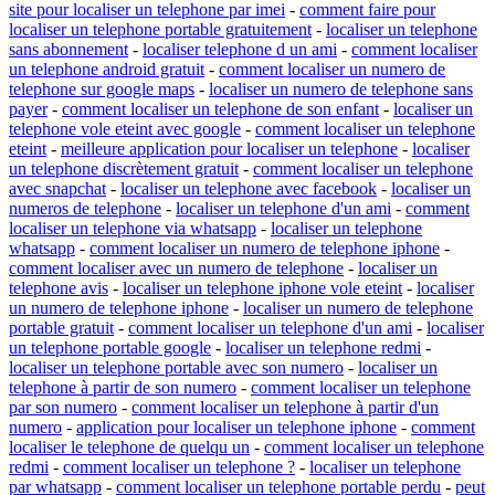
site pour localiser un telephone par imei
-
comment faire pour
localiser un telephone portable gratuitement
-
localiser un telephone
sans abonnement
-
localiser telephone d un ami
-
comment localiser
un telephone android gratuit
-
comment localiser un numero de
telephone sur google maps
-
localiser un numero de telephone sans
payer
-
comment localiser un telephone de son enfant
-
localiser un
telephone vole eteint avec google
-
comment localiser un telephone
eteint
-
meilleure application pour localiser un telephone
-
localiser
un telephone discrètement gratuit
-
comment localiser un telephone
avec snapchat
-
localiser un telephone avec facebook
-
localiser un
numeros de telephone
-
localiser un telephone d'un ami
-
comment
localiser un telephone via whatsapp
-
localiser un telephone
whatsapp
-
comment localiser un numero de telephone iphone
-
comment localiser avec un numero de telephone
-
localiser un
telephone avis
-
localiser un telephone iphone vole eteint
-
localiser
un numero de telephone iphone
-
localiser un numero de telephone
portable gratuit
-
comment localiser un telephone d'un ami
-
localiser
un telephone portable google
-
localiser un telephone redmi
-
localiser un telephone portable avec son numero
-
localiser un
telephone à partir de son numero
-
comment localiser un telephone
par son numero
-
comment localiser un telephone à partir d'un
numero
-
application pour localiser un telephone iphone
-
comment
localiser le telephone de quelqu un
-
comment localiser un telephone
redmi
-
comment localiser un telephone ?
-
localiser un telephone
par whatsapp
-
comment localiser un telephone portable perdu
-
peut