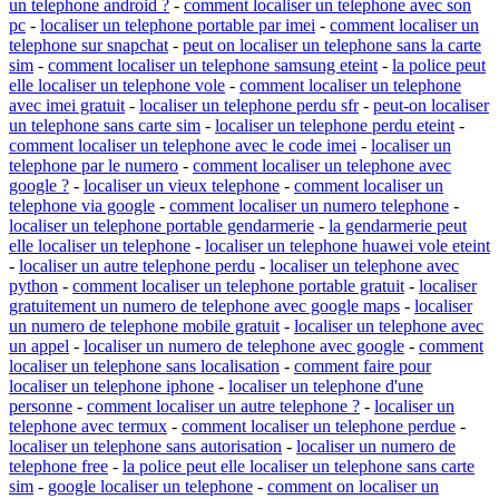
un telephone android ?
-
comment localiser un telephone avec son
pc
-
localiser un telephone portable par imei
-
comment localiser un
telephone sur snapchat
-
peut on localiser un telephone sans la carte
sim
-
comment localiser un telephone samsung eteint
-
la police peut
elle localiser un telephone vole
-
comment localiser un telephone
avec imei gratuit
-
localiser un telephone perdu sfr
-
peut-on localiser
un telephone sans carte sim
-
localiser un telephone perdu eteint
-
comment localiser un telephone avec le code imei
-
localiser un
telephone par le numero
-
comment localiser un telephone avec
google ?
-
localiser un vieux telephone
-
comment localiser un
telephone via google
-
comment localiser un numero telephone
-
localiser un telephone portable gendarmerie
-
la gendarmerie peut
elle localiser un telephone
-
localiser un telephone huawei vole eteint
-
localiser un autre telephone perdu
-
localiser un telephone avec
python
-
comment localiser un telephone portable gratuit
-
localiser
gratuitement un numero de telephone avec google maps
-
localiser
un numero de telephone mobile gratuit
-
localiser un telephone avec
un appel
-
localiser un numero de telephone avec google
-
comment
localiser un telephone sans localisation
-
comment faire pour
localiser un telephone iphone
-
localiser un telephone d'une
personne
-
comment localiser un autre telephone ?
-
localiser un
telephone avec termux
-
comment localiser un telephone perdue
-
localiser un telephone sans autorisation
-
localiser un numero de
telephone free
-
la police peut elle localiser un telephone sans carte
sim
-
google localiser un telephone
-
comment on localiser un