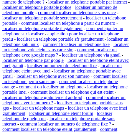
numero de telephone ?
-
localiser un telephone portable par internet
-
localiser un telephone portable police
-
localiser un numero de
telephone mobile
-
comment localiser un telephone sans puce
-
localiser un telephone portable secretement
-
localiser un telephone
protable
-
comment localiser un telephone a partir du numero
-
localiser un telephone portable illegalement
-
comment ajouter un
telephone sur localiser
-
application pour localiser un telephone
perdu
-
localiser un telephone portable sfr gratuitement
-
localiser un
telephone kali linux
-
comment localiser un telephone fixe
-
localiser
un telephone vole eteint sans carte sim
-
comment localiser un
telephone avec google maps ?
-
localiser un telephone via gmail
-
localiser un telephone par google
-
localiser un telephone eteint avec
imei gratuit
-
localiser un numero de telephone fixe
-
localiser un
telephone eteint avec imei
-
localiser un telephone portable avec
gmail
-
localiser un telephone avec son numero
-
comment localiser
un telephone perdu samsung
-
comment localiser un telephone
orange
-
comment on localiser un telephone
-
localiser un telephone
portable imei
-
comment localiser un telephone qui est eteint
-
localiser un telephone gratuitement android
-
comment localiser un
telephone avec le numero ?
-
localiser un telephone portable sans
gps
-
localiser un telephone maps
-
localiser un telephone avec imei
gratuitement
-
localiser un telephone eteint forum
-
localiser
telephone de quelqu un
-
localiser un telephone portable sans
internet
-
comment localiser un numero de telephone fixe ?
-
comment localiser un telephone eteint gratuitement
-
comment