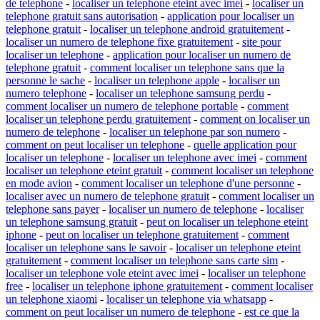
de telephone
-
localiser un telephone eteint avec imei
-
localiser un
telephone gratuit sans autorisation
-
application pour localiser un
telephone gratuit
-
localiser un telephone android gratuitement
-
localiser un numero de telephone fixe gratuitement
-
site pour
localiser un telephone
-
application pour localiser un numero de
telephone gratuit
-
comment localiser un telephone sans que la
personne le sache
-
localiser un telephone apple
-
localiser un
numero telephone
-
localiser un telephone samsung perdu
-
comment localiser un numero de telephone portable
-
comment
localiser un telephone perdu gratuitement
-
comment on localiser un
numero de telephone
-
localiser un telephone par son numero
-
comment on peut localiser un telephone
-
quelle application pour
localiser un telephone
-
localiser un telephone avec imei
-
comment
localiser un telephone eteint gratuit
-
comment localiser un telephone
en mode avion
-
comment localiser un telephone d'une personne
-
localiser avec un numero de telephone gratuit
-
comment localiser un
telephone sans payer
-
localiser un numero de telephone
-
localiser
un telephone samsung gratuit
-
peut on localiser un telephone eteint
iphone
-
peut on localiser un telephone gratuitement
-
comment
localiser un telephone sans le savoir
-
localiser un telephone eteint
gratuitement
-
comment localiser un telephone sans carte sim
-
localiser un telephone vole eteint avec imei
-
localiser un telephone
free
-
localiser un telephone iphone gratuitement
-
comment localiser
un telephone xiaomi
-
localiser un telephone via whatsapp
-
comment on peut localiser un numero de telephone
-
est ce que la