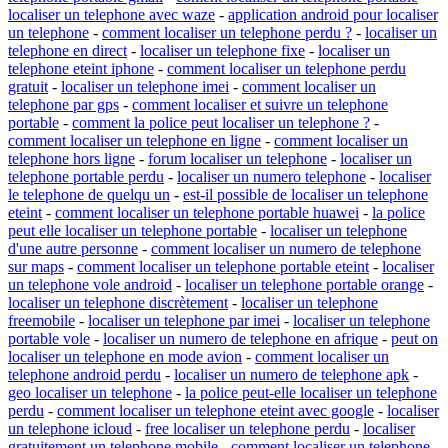
localiser un telephone avec waze
-
application android pour localiser
un telephone
-
comment localiser un telephone perdu ?
-
localiser un
telephone en direct
-
localiser un telephone fixe
-
localiser un
telephone eteint iphone
-
comment localiser un telephone perdu
gratuit
-
localiser un telephone imei
-
comment localiser un
telephone par gps
-
comment localiser et suivre un telephone
portable
-
comment la police peut localiser un telephone ?
-
comment localiser un telephone en ligne
-
comment localiser un
telephone hors ligne
-
forum localiser un telephone
-
localiser un
telephone portable perdu
-
localiser un numero telephone
-
localiser
le telephone de quelqu un
-
est-il possible de localiser un telephone
eteint
-
comment localiser un telephone portable huawei
-
la police
peut elle localiser un telephone portable
-
localiser un telephone
d'une autre personne
-
comment localiser un numero de telephone
sur maps
-
comment localiser un telephone portable eteint
-
localiser
un telephone vole android
-
localiser un telephone portable orange
-
localiser un telephone discrètement
-
localiser un telephone
freemobile
-
localiser un telephone par imei
-
localiser un telephone
portable vole
-
localiser un numero de telephone en afrique
-
peut on
localiser un telephone en mode avion
-
comment localiser un
telephone android perdu
-
localiser un numero de telephone apk
-
geo localiser un telephone
-
la police peut-elle localiser un telephone
perdu
-
comment localiser un telephone eteint avec google
-
localiser
un telephone icloud
-
free localiser un telephone perdu
-
localiser
gratuitement un telephone mobile
-
comment localiser un telephone