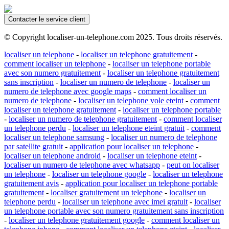
Contacter le service client
© Copyright localiser-un-telephone.com 2025. Tous droits réservés.
localiser un telephone
-
localiser un telephone gratuitement
-
comment localiser un telephone
-
localiser un telephone portable
avec son numero gratuitement
-
localiser un telephone gratuitement
sans inscription
-
localiser un numero de telephone
-
localiser un
numero de telephone avec google maps
-
comment localiser un
numero de telephone
-
localiser un telephone vole eteint
-
comment
localiser un telephone gratuitement
-
localiser un telephone portable
-
localiser un numero de telephone gratuitement
-
comment localiser
un telephone perdu
-
localiser un telephone eteint gratuit
-
comment
localiser un telephone samsung
-
localiser un numero de telephone
par satellite gratuit
-
application pour localiser un telephone
-
localiser un telephone android
-
localiser un telephone eteint
-
localiser un numero de telephone avec whatsapp
-
peut on localiser
un telephone
-
localiser un telephone google
-
localiser un telephone
gratuitement avis
-
application pour localiser un telephone portable
gratuitement
-
localiser gratuitement un telephone
-
localiser un
telephone perdu
-
localiser un telephone avec imei gratuit
-
localiser
un telephone portable avec son numero gratuitement sans inscription
-
localiser un telephone gratuitement google
-
comment localiser un