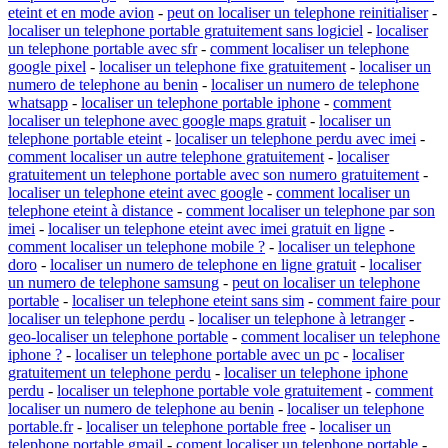
eteint et en mode avion
-
peut on localiser un telephone reinitialiser
-
localiser un telephone portable gratuitement sans logiciel
-
localiser
un telephone portable avec sfr
-
comment localiser un telephone
google pixel
-
localiser un telephone fixe gratuitement
-
localiser un
numero de telephone au benin
-
localiser un numero de telephone
whatsapp
-
localiser un telephone portable iphone
-
comment
localiser un telephone avec google maps gratuit
-
localiser un
telephone portable eteint
-
localiser un telephone perdu avec imei
-
comment localiser un autre telephone gratuitement
-
localiser
gratuitement un telephone portable avec son numero gratuitement
-
localiser un telephone eteint avec google
-
comment localiser un
telephone eteint à distance
-
comment localiser un telephone par son
imei
-
localiser un telephone eteint avec imei gratuit en ligne
-
comment localiser un telephone mobile ?
-
localiser un telephone
doro
-
localiser un numero de telephone en ligne gratuit
-
localiser
un numero de telephone samsung
-
peut on localiser un telephone
portable
-
localiser un telephone eteint sans sim
-
comment faire pour
localiser un telephone perdu
-
localiser un telephone à letranger
-
geo-localiser un telephone portable
-
comment localiser un telephone
iphone ?
-
localiser un telephone portable avec un pc
-
localiser
gratuitement un telephone perdu
-
localiser un telephone iphone
perdu
-
localiser un telephone portable vole gratuitement
-
comment
localiser un numero de telephone au benin
-
localiser un telephone
portable.fr
-
localiser un telephone portable free
-
localiser un
telephone portable gmail
-
coment localiser un telephone portable
-