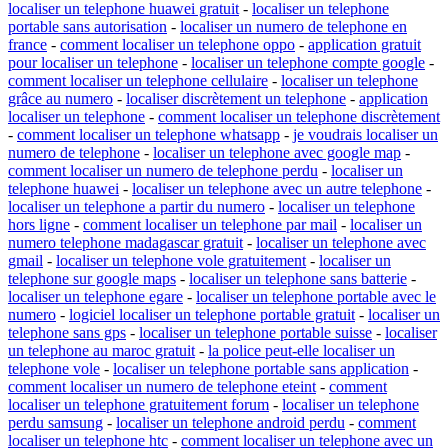
localiser un telephone huawei gratuit
-
localiser un telephone
portable sans autorisation
-
localiser un numero de telephone en
france
-
comment localiser un telephone oppo
-
application gratuit
pour localiser un telephone
-
localiser un telephone compte google
-
comment localiser un telephone cellulaire
-
localiser un telephone
grâce au numero
-
localiser discrètement un telephone
-
application
localiser un telephone
-
comment localiser un telephone discrètement
-
comment localiser un telephone whatsapp
-
je voudrais localiser un
numero de telephone
-
localiser un telephone avec google map
-
comment localiser un numero de telephone perdu
-
localiser un
telephone huawei
-
localiser un telephone avec un autre telephone
-
localiser un telephone a partir du numero
-
localiser un telephone
hors ligne
-
comment localiser un telephone par mail
-
localiser un
numero telephone madagascar gratuit
-
localiser un telephone avec
gmail
-
localiser un telephone vole gratuitement
-
localiser un
telephone sur google maps
-
localiser un telephone sans batterie
-
localiser un telephone egare
-
localiser un telephone portable avec le
numero
-
logiciel localiser un telephone portable gratuit
-
localiser un
telephone sans gps
-
localiser un telephone portable suisse
-
localiser
un telephone au maroc gratuit
-
la police peut-elle localiser un
telephone vole
-
localiser un telephone portable sans application
-
comment localiser un numero de telephone eteint
-
comment
localiser un telephone gratuitement forum
-
localiser un telephone
perdu samsung
-
localiser un telephone android perdu
-
comment
localiser un telephone htc
-
comment localiser un telephone avec un