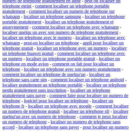
numero de telephone gratuitement en ligne
-
peut on localiser un
telephone eteint
-
comment localiser un telephone portable
gratuitement
-
comment localiser un numero de telephone sur
whatsapp
-
localiser un telephone samsung
-
localiser un telephone
portable gratuitement
-
localiser un telephone gratuitement et
anonymement
-
comment localiser un telephone avec whatsapp
-
localiser quelqu un avec son numero de telephone gratuitement
-
localiser un telephone avec le numero
-
localiser un telephone avec
whatsapp
-
peut-on localiser un telephone
-
appli pour localiser un
telephone gratuit
-
localiser un telephone avec un numero
-
localiser
un telephone huawei gratuit
-
comment localiser un telephone avec
un numero
-
localiser un telephone portable gratuit
-
localiser un
telephone en mode avion
-
comment on fait pour localiser un
telephone
-
localiser un telephone avec son numero gratuitement
-
comment localiser un telephone de quelqu'un
-
localiser un
telephone sans carte sim
-
comment localiser un telephone android
-
localiser gratuitement un telephone portable
-
localiser un telephone
perdu gratuitement sans inscription
-
localiser un telephone
gratuitement sans payer
-
comment faire pour localiser un numero de
telephone
-
logiciel pour localiser un telephone
-
localiser un
telephone fr
-
localiser un telephone avec google
-
comment localiser
un numero de telephone gratuit
-
localiser un telephone sfr
-
localiser
quelqu'un avec un numero de telephone
-
comment je peux localiser
un numero de telephone
-
localiser un numero de telephone sans
accord
-
localiser un telephone sans payer
-
pour localiser un numero