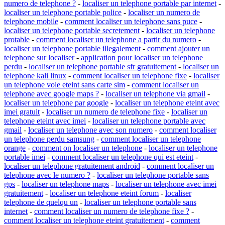
numero de telephone ?
-
localiser un telephone portable par internet
-
localiser un telephone portable police
-
localiser un numero de
telephone mobile
-
comment localiser un telephone sans puce
-
localiser un telephone portable secretement
-
localiser un telephone
protable
-
comment localiser un telephone a partir du numero
-
localiser un telephone portable illegalement
-
comment ajouter un
telephone sur localiser
-
application pour localiser un telephone
perdu
-
localiser un telephone portable sfr gratuitement
-
localiser un
telephone kali linux
-
comment localiser un telephone fixe
-
localiser
un telephone vole eteint sans carte sim
-
comment localiser un
telephone avec google maps ?
-
localiser un telephone via gmail
-
localiser un telephone par google
-
localiser un telephone eteint avec
imei gratuit
-
localiser un numero de telephone fixe
-
localiser un
telephone eteint avec imei
-
localiser un telephone portable avec
gmail
-
localiser un telephone avec son numero
-
comment localiser
un telephone perdu samsung
-
comment localiser un telephone
orange
-
comment on localiser un telephone
-
localiser un telephone
portable imei
-
comment localiser un telephone qui est eteint
-
localiser un telephone gratuitement android
-
comment localiser un
telephone avec le numero ?
-
localiser un telephone portable sans
gps
-
localiser un telephone maps
-
localiser un telephone avec imei
gratuitement
-
localiser un telephone eteint forum
-
localiser
telephone de quelqu un
-
localiser un telephone portable sans
internet
-
comment localiser un numero de telephone fixe ?
-
comment localiser un telephone eteint gratuitement
-
comment