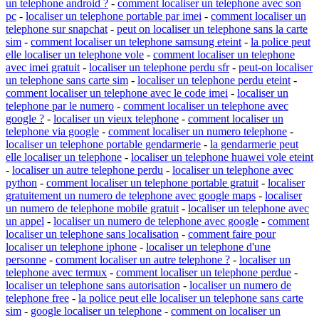
un telephone android ?
-
comment localiser un telephone avec son
pc
-
localiser un telephone portable par imei
-
comment localiser un
telephone sur snapchat
-
peut on localiser un telephone sans la carte
sim
-
comment localiser un telephone samsung eteint
-
la police peut
elle localiser un telephone vole
-
comment localiser un telephone
avec imei gratuit
-
localiser un telephone perdu sfr
-
peut-on localiser
un telephone sans carte sim
-
localiser un telephone perdu eteint
-
comment localiser un telephone avec le code imei
-
localiser un
telephone par le numero
-
comment localiser un telephone avec
google ?
-
localiser un vieux telephone
-
comment localiser un
telephone via google
-
comment localiser un numero telephone
-
localiser un telephone portable gendarmerie
-
la gendarmerie peut
elle localiser un telephone
-
localiser un telephone huawei vole eteint
-
localiser un autre telephone perdu
-
localiser un telephone avec
python
-
comment localiser un telephone portable gratuit
-
localiser
gratuitement un numero de telephone avec google maps
-
localiser
un numero de telephone mobile gratuit
-
localiser un telephone avec
un appel
-
localiser un numero de telephone avec google
-
comment
localiser un telephone sans localisation
-
comment faire pour
localiser un telephone iphone
-
localiser un telephone d'une
personne
-
comment localiser un autre telephone ?
-
localiser un
telephone avec termux
-
comment localiser un telephone perdue
-
localiser un telephone sans autorisation
-
localiser un numero de
telephone free
-
la police peut elle localiser un telephone sans carte
sim
-
google localiser un telephone
-
comment on localiser un