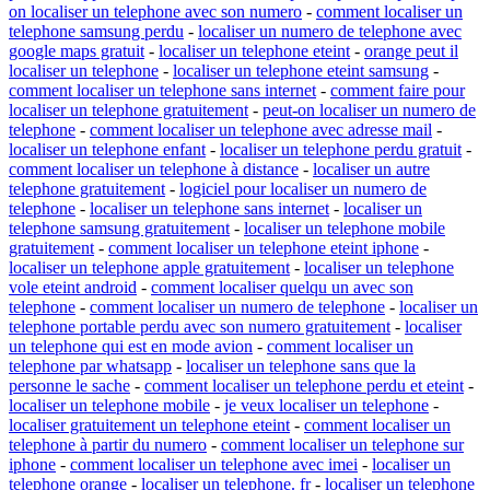
on localiser un telephone avec son numero
-
comment localiser un
telephone samsung perdu
-
localiser un numero de telephone avec
google maps gratuit
-
localiser un telephone eteint
-
orange peut il
localiser un telephone
-
localiser un telephone eteint samsung
-
comment localiser un telephone sans internet
-
comment faire pour
localiser un telephone gratuitement
-
peut-on localiser un numero de
telephone
-
comment localiser un telephone avec adresse mail
-
localiser un telephone enfant
-
localiser un telephone perdu gratuit
-
comment localiser un telephone à distance
-
localiser un autre
telephone gratuitement
-
logiciel pour localiser un numero de
telephone
-
localiser un telephone sans internet
-
localiser un
telephone samsung gratuitement
-
localiser un telephone mobile
gratuitement
-
comment localiser un telephone eteint iphone
-
localiser un telephone apple gratuitement
-
localiser un telephone
vole eteint android
-
comment localiser quelqu un avec son
telephone
-
comment localiser un numero de telephone
-
localiser un
telephone portable perdu avec son numero gratuitement
-
localiser
un telephone qui est en mode avion
-
comment localiser un
telephone par whatsapp
-
localiser un telephone sans que la
personne le sache
-
comment localiser un telephone perdu et eteint
-
localiser un telephone mobile
-
je veux localiser un telephone
-
localiser gratuitement un telephone eteint
-
comment localiser un
telephone à partir du numero
-
comment localiser un telephone sur
iphone
-
comment localiser un telephone avec imei
-
localiser un
telephone orange
-
localiser un telephone. fr
-
localiser un telephone