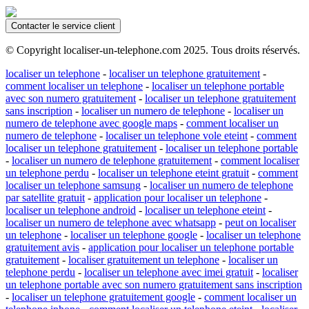
Contacter le service client
© Copyright localiser-un-telephone.com 2025. Tous droits réservés.
localiser un telephone
-
localiser un telephone gratuitement
-
comment localiser un telephone
-
localiser un telephone portable
avec son numero gratuitement
-
localiser un telephone gratuitement
sans inscription
-
localiser un numero de telephone
-
localiser un
numero de telephone avec google maps
-
comment localiser un
numero de telephone
-
localiser un telephone vole eteint
-
comment
localiser un telephone gratuitement
-
localiser un telephone portable
-
localiser un numero de telephone gratuitement
-
comment localiser
un telephone perdu
-
localiser un telephone eteint gratuit
-
comment
localiser un telephone samsung
-
localiser un numero de telephone
par satellite gratuit
-
application pour localiser un telephone
-
localiser un telephone android
-
localiser un telephone eteint
-
localiser un numero de telephone avec whatsapp
-
peut on localiser
un telephone
-
localiser un telephone google
-
localiser un telephone
gratuitement avis
-
application pour localiser un telephone portable
gratuitement
-
localiser gratuitement un telephone
-
localiser un
telephone perdu
-
localiser un telephone avec imei gratuit
-
localiser
un telephone portable avec son numero gratuitement sans inscription
-
localiser un telephone gratuitement google
-
comment localiser un