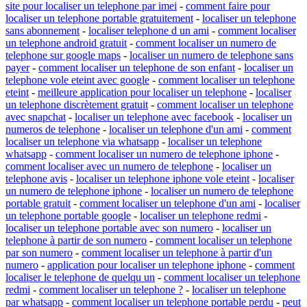
site pour localiser un telephone par imei
-
comment faire pour
localiser un telephone portable gratuitement
-
localiser un telephone
sans abonnement
-
localiser telephone d un ami
-
comment localiser
un telephone android gratuit
-
comment localiser un numero de
telephone sur google maps
-
localiser un numero de telephone sans
payer
-
comment localiser un telephone de son enfant
-
localiser un
telephone vole eteint avec google
-
comment localiser un telephone
eteint
-
meilleure application pour localiser un telephone
-
localiser
un telephone discrètement gratuit
-
comment localiser un telephone
avec snapchat
-
localiser un telephone avec facebook
-
localiser un
numeros de telephone
-
localiser un telephone d'un ami
-
comment
localiser un telephone via whatsapp
-
localiser un telephone
whatsapp
-
comment localiser un numero de telephone iphone
-
comment localiser avec un numero de telephone
-
localiser un
telephone avis
-
localiser un telephone iphone vole eteint
-
localiser
un numero de telephone iphone
-
localiser un numero de telephone
portable gratuit
-
comment localiser un telephone d'un ami
-
localiser
un telephone portable google
-
localiser un telephone redmi
-
localiser un telephone portable avec son numero
-
localiser un
telephone à partir de son numero
-
comment localiser un telephone
par son numero
-
comment localiser un telephone à partir d'un
numero
-
application pour localiser un telephone iphone
-
comment
localiser le telephone de quelqu un
-
comment localiser un telephone
redmi
-
comment localiser un telephone ?
-
localiser un telephone
par whatsapp
-
comment localiser un telephone portable perdu
-
peut