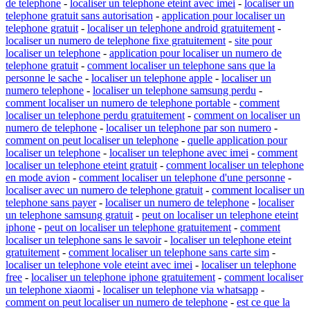
de telephone
-
localiser un telephone eteint avec imei
-
localiser un
telephone gratuit sans autorisation
-
application pour localiser un
telephone gratuit
-
localiser un telephone android gratuitement
-
localiser un numero de telephone fixe gratuitement
-
site pour
localiser un telephone
-
application pour localiser un numero de
telephone gratuit
-
comment localiser un telephone sans que la
personne le sache
-
localiser un telephone apple
-
localiser un
numero telephone
-
localiser un telephone samsung perdu
-
comment localiser un numero de telephone portable
-
comment
localiser un telephone perdu gratuitement
-
comment on localiser un
numero de telephone
-
localiser un telephone par son numero
-
comment on peut localiser un telephone
-
quelle application pour
localiser un telephone
-
localiser un telephone avec imei
-
comment
localiser un telephone eteint gratuit
-
comment localiser un telephone
en mode avion
-
comment localiser un telephone d'une personne
-
localiser avec un numero de telephone gratuit
-
comment localiser un
telephone sans payer
-
localiser un numero de telephone
-
localiser
un telephone samsung gratuit
-
peut on localiser un telephone eteint
iphone
-
peut on localiser un telephone gratuitement
-
comment
localiser un telephone sans le savoir
-
localiser un telephone eteint
gratuitement
-
comment localiser un telephone sans carte sim
-
localiser un telephone vole eteint avec imei
-
localiser un telephone
free
-
localiser un telephone iphone gratuitement
-
comment localiser
un telephone xiaomi
-
localiser un telephone via whatsapp
-
comment on peut localiser un numero de telephone
-
est ce que la