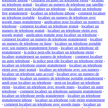
telephone iphone
-
comment localiser un telephone eteint
-
localiser
un telephone gratuit
-
localiser un numero de telephone par satellite
-
comment faire pour localiser un telephone
-
localiser un telephone
free gratuitement
-
localiser un telephone iphone
-
comment localiser
un telephone portable
-
localiser un numero de telephone avec
google maps gratuitement
-
application pour localiser un numero de
telephone
-
comment localiser un telephone gratuit
-
localiser un
numero de telephone gratuit
-
localiser un telephone eteint avec
google gratuit
-
application gratuite pour localiser un telephone
-
comment localiser un numero de telephone gratuitement
-
localiser
un numero de telephone en ligne
-
localiser un telephone portable
avec son numero gratuitement forum
-
localiser un telephone sfr
gratuitement
-
la police peut-elle localiser un telephone eteint
-
localiser gratuitement un numero de telephone
-
comment localiser
un autre telephone
-
la police peut elle localiser un telephone eteint
-
localiser un telephone orange gratuitement
-
localiser un telephone
eteint avec imei gratuit
-
localiser un telephone avec son numero
-
localiser un telephone sans accord
-
localiser avec un numero de
telephone
-
localiser un numero de telephone portable gratuitement
-
appli pour localiser un telephone
-
peut-on localiser un telephone
eteint
-
localiser un telephone avec google maps
-
localiser un autre
telephone
-
comment localiser un telephone samsung gratuitement
-
localiser un telephone perdu gratuitement
-
localiser un telephone
gratuitement iphone
-
localiser un telephone vole eteint gratuitement
-
comment localiser un telephone avec google maps
-
localiser un