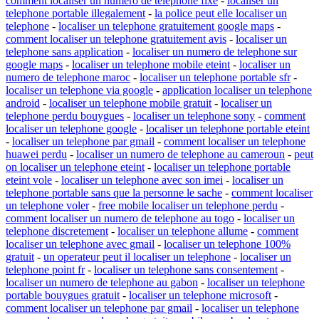
comment localiser un numero de telephone fixe
-
localiser un
telephone portable illegalement
-
la police peut elle localiser un
telephone
-
localiser un telephone gratuitement google maps
-
comment localiser un telephone gratuitement avis
-
localiser un
telephone sans application
-
localiser un numero de telephone sur
google maps
-
localiser un telephone mobile eteint
-
localiser un
numero de telephone maroc
-
localiser un telephone portable sfr
-
localiser un telephone via google
-
application localiser un telephone
android
-
localiser un telephone mobile gratuit
-
localiser un
telephone perdu bouygues
-
localiser un telephone sony
-
comment
localiser un telephone google
-
localiser un telephone portable eteint
-
localiser un telephone par gmail
-
comment localiser un telephone
huawei perdu
-
localiser un numero de telephone au cameroun
-
peut
on localiser un telephone eteint
-
localiser un telephone portable
eteint vole
-
localiser un telephone avec son imei
-
localiser un
telephone portable sans que la personne le sache
-
comment localiser
un telephone voler
-
free mobile localiser un telephone perdu
-
comment localiser un numero de telephone au togo
-
localiser un
telephone discretement
-
localiser un telephone allume
-
comment
localiser un telephone avec gmail
-
localiser un telephone 100%
gratuit
-
un operateur peut il localiser un telephone
-
localiser un
telephone point fr
-
localiser un telephone sans consentement
-
localiser un numero de telephone au gabon
-
localiser un telephone
portable bouygues gratuit
-
localiser un telephone microsoft
-
comment localiser un telephone par gmail
-
localiser un telephone