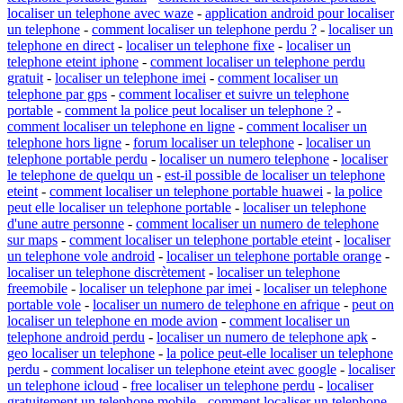
localiser un telephone avec waze
-
application android pour localiser
un telephone
-
comment localiser un telephone perdu ?
-
localiser un
telephone en direct
-
localiser un telephone fixe
-
localiser un
telephone eteint iphone
-
comment localiser un telephone perdu
gratuit
-
localiser un telephone imei
-
comment localiser un
telephone par gps
-
comment localiser et suivre un telephone
portable
-
comment la police peut localiser un telephone ?
-
comment localiser un telephone en ligne
-
comment localiser un
telephone hors ligne
-
forum localiser un telephone
-
localiser un
telephone portable perdu
-
localiser un numero telephone
-
localiser
le telephone de quelqu un
-
est-il possible de localiser un telephone
eteint
-
comment localiser un telephone portable huawei
-
la police
peut elle localiser un telephone portable
-
localiser un telephone
d'une autre personne
-
comment localiser un numero de telephone
sur maps
-
comment localiser un telephone portable eteint
-
localiser
un telephone vole android
-
localiser un telephone portable orange
-
localiser un telephone discrètement
-
localiser un telephone
freemobile
-
localiser un telephone par imei
-
localiser un telephone
portable vole
-
localiser un numero de telephone en afrique
-
peut on
localiser un telephone en mode avion
-
comment localiser un
telephone android perdu
-
localiser un numero de telephone apk
-
geo localiser un telephone
-
la police peut-elle localiser un telephone
perdu
-
comment localiser un telephone eteint avec google
-
localiser
un telephone icloud
-
free localiser un telephone perdu
-
localiser
gratuitement un telephone mobile
-
comment localiser un telephone