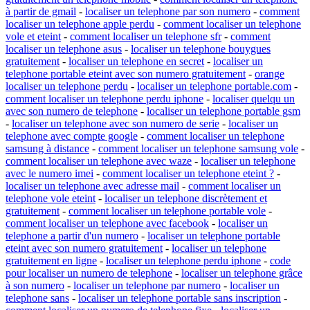
à partir de gmail
-
localiser un telephone par son numero
-
comment
localiser un telephone apple perdu
-
comment localiser un telephone
vole et eteint
-
comment localiser un telephone sfr
-
comment
localiser un telephone asus
-
localiser un telephone bouygues
gratuitement
-
localiser un telephone en secret
-
localiser un
telephone portable eteint avec son numero gratuitement
-
orange
localiser un telephone perdu
-
localiser un telephone portable.com
-
comment localiser un telephone perdu iphone
-
localiser quelqu un
avec son numero de telephone
-
localiser un telephone portable gsm
-
localiser un telephone avec son numero de serie
-
localiser un
telephone avec compte google
-
comment localiser un telephone
samsung à distance
-
comment localiser un telephone samsung vole
-
comment localiser un telephone avec waze
-
localiser un telephone
avec le numero imei
-
comment localiser un telephone eteint ?
-
localiser un telephone avec adresse mail
-
comment localiser un
telephone vole eteint
-
localiser un telephone discrètement et
gratuitement
-
comment localiser un telephone portable vole
-
comment localiser un telephone avec facebook
-
localiser un
telephone a partir d'un numero
-
localiser un telephone portable
eteint avec son numero gratuitement
-
localiser un telephone
gratuitement en ligne
-
localiser un telephone perdu iphone
-
code
pour localiser un numero de telephone
-
localiser un telephone grâce
à son numero
-
localiser un telephone par numero
-
localiser un
telephone sans
-
localiser un telephone portable sans inscription
-