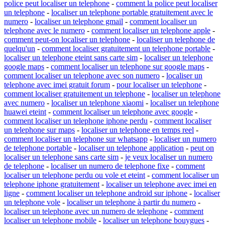
police peut localiser un telephone
-
comment la police peut localiser
un telephone
-
localiser un telephone portable gratuitement avec le
numero
-
localiser un telephone gmail
-
comment localiser un
telephone avec le numero
-
comment localiser un telephone apple
-
comment peut-on localiser un telephone
-
localiser un telephone de
quelqu'un
-
comment localiser gratuitement un telephone portable
-
localiser un telephone eteint sans carte sim
-
localiser un telephone
google maps
-
comment localiser un telephone sur google maps
-
comment localiser un telephone avec son numero
-
localiser un
telephone avec imei gratuit forum
-
pour localiser un telephone
-
comment localiser gratuitement un telephone
-
localiser un telephone
avec numero
-
localiser un telephone xiaomi
-
localiser un telephone
huawei eteint
-
comment localiser un telephone avec google
-
comment localiser un telephone iphone perdu
-
comment localiser
un telephone sur maps
-
localiser un telephone en temps reel
-
comment localiser un telephone sur whatsapp
-
localiser un numero
de telephone portable
-
localiser un telephone application
-
peut on
localiser un telephone sans carte sim
-
je veux localiser un numero
de telephone
-
localiser un numero de telephone fixe
-
comment
localiser un telephone perdu ou vole et eteint
-
comment localiser un
telephone iphone gratuitement
-
localiser un telephone avec imei en
ligne
-
comment localiser un telephone android sur iphone
-
localiser
un telephone vole
-
localiser un telephone à partir du numero
-
localiser un telephone avec un numero de telephone
-
comment
localiser un telephone mobile
-
localiser un telephone bouygues
-