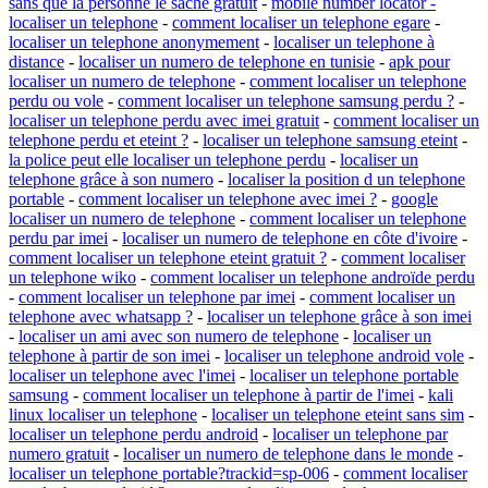
sans que la personne le sache gratuit
-
mobile number locator -
localiser un telephone
-
comment localiser un telephone egare
-
localiser un telephone anonymement
-
localiser un telephone à
distance
-
localiser un numero de telephone en tunisie
-
apk pour
localiser un numero de telephone
-
comment localiser un telephone
perdu ou vole
-
comment localiser un telephone samsung perdu ?
-
localiser un telephone perdu avec imei gratuit
-
comment localiser un
telephone perdu et eteint ?
-
localiser un telephone samsung eteint
-
la police peut elle localiser un telephone perdu
-
localiser un
telephone grâce à son numero
-
localiser la position d un telephone
portable
-
comment localiser un telephone avec imei ?
-
google
localiser un numero de telephone
-
comment localiser un telephone
perdu par imei
-
localiser un numero de telephone en côte d'ivoire
-
comment localiser un telephone eteint gratuit ?
-
comment localiser
un telephone wiko
-
comment localiser un telephone androïde perdu
-
comment localiser un telephone par imei
-
comment localiser un
telephone avec whatsapp ?
-
localiser un telephone grâce à son imei
-
localiser un ami avec son numero de telephone
-
localiser un
telephone à partir de son imei
-
localiser un telephone android vole
-
localiser un telephone avec l'imei
-
localiser un telephone portable
samsung
-
comment localiser un telephone à partir de l'imei
-
kali
linux localiser un telephone
-
localiser un telephone eteint sans sim
-
localiser un telephone perdu android
-
localiser un telephone par
numero gratuit
-
localiser un numero de telephone dans le monde
-
localiser un telephone portable?trackid=sp-006
-
comment localiser