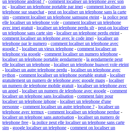
un telephone android ?
-
comment localiser un telephone avec son
pc
-
localiser un telephone portable par imei
-
comment localiser un
telephone sur snapchat
-
peut on localiser un telephone sans la carte
sim
-
comment localiser un telephone samsung eteint
-
la police peut
elle localiser un telephone vole
-
comment localiser un telephone
avec imei gratuit
-
localiser un telephone perdu sfr
-
peut-on localiser
un telephone sans carte sim
-
localiser un telephone perdu eteint
-
comment localiser un telephone avec le code imei
-
localiser un
telephone par le numero
-
comment localiser un telephone avec
google ?
-
localiser un vieux telephone
-
comment localiser un
telephone via google
-
comment localiser un numero telephone
-
localiser un telephone portable gendarmerie
-
la gendarmerie peut
elle localiser un telephone
-
localiser un telephone huawei vole eteint
-
localiser un autre telephone perdu
-
localiser un telephone avec
python
-
comment localiser un telephone portable gratuit
-
localiser
gratuitement un numero de telephone avec google maps
-
localiser
un numero de telephone mobile gratuit
-
localiser un telephone avec
un appel
-
localiser un numero de telephone avec google
-
comment
localiser un telephone sans localisation
-
comment faire pour
localiser un telephone iphone
-
localiser un telephone d'une
personne
-
comment localiser un autre telephone ?
-
localiser un
telephone avec termux
-
comment localiser un telephone perdue
-
localiser un telephone sans autorisation
-
localiser un numero de
telephone free
-
la police peut elle localiser un telephone sans carte
sim
-
google localiser un telephone
-
comment on localiser un