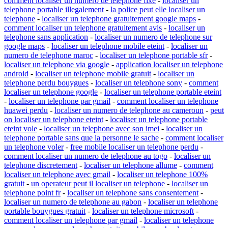
comment localiser un numero de telephone fixe
-
localiser un
telephone portable illegalement
-
la police peut elle localiser un
telephone
-
localiser un telephone gratuitement google maps
-
comment localiser un telephone gratuitement avis
-
localiser un
telephone sans application
-
localiser un numero de telephone sur
google maps
-
localiser un telephone mobile eteint
-
localiser un
numero de telephone maroc
-
localiser un telephone portable sfr
-
localiser un telephone via google
-
application localiser un telephone
android
-
localiser un telephone mobile gratuit
-
localiser un
telephone perdu bouygues
-
localiser un telephone sony
-
comment
localiser un telephone google
-
localiser un telephone portable eteint
-
localiser un telephone par gmail
-
comment localiser un telephone
huawei perdu
-
localiser un numero de telephone au cameroun
-
peut
on localiser un telephone eteint
-
localiser un telephone portable
eteint vole
-
localiser un telephone avec son imei
-
localiser un
telephone portable sans que la personne le sache
-
comment localiser
un telephone voler
-
free mobile localiser un telephone perdu
-
comment localiser un numero de telephone au togo
-
localiser un
telephone discretement
-
localiser un telephone allume
-
comment
localiser un telephone avec gmail
-
localiser un telephone 100%
gratuit
-
un operateur peut il localiser un telephone
-
localiser un
telephone point fr
-
localiser un telephone sans consentement
-
localiser un numero de telephone au gabon
-
localiser un telephone
portable bouygues gratuit
-
localiser un telephone microsoft
-
comment localiser un telephone par gmail
-
localiser un telephone