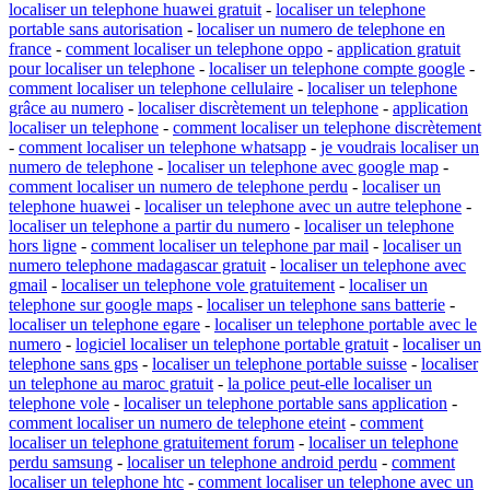
localiser un telephone huawei gratuit
-
localiser un telephone
portable sans autorisation
-
localiser un numero de telephone en
france
-
comment localiser un telephone oppo
-
application gratuit
pour localiser un telephone
-
localiser un telephone compte google
-
comment localiser un telephone cellulaire
-
localiser un telephone
grâce au numero
-
localiser discrètement un telephone
-
application
localiser un telephone
-
comment localiser un telephone discrètement
-
comment localiser un telephone whatsapp
-
je voudrais localiser un
numero de telephone
-
localiser un telephone avec google map
-
comment localiser un numero de telephone perdu
-
localiser un
telephone huawei
-
localiser un telephone avec un autre telephone
-
localiser un telephone a partir du numero
-
localiser un telephone
hors ligne
-
comment localiser un telephone par mail
-
localiser un
numero telephone madagascar gratuit
-
localiser un telephone avec
gmail
-
localiser un telephone vole gratuitement
-
localiser un
telephone sur google maps
-
localiser un telephone sans batterie
-
localiser un telephone egare
-
localiser un telephone portable avec le
numero
-
logiciel localiser un telephone portable gratuit
-
localiser un
telephone sans gps
-
localiser un telephone portable suisse
-
localiser
un telephone au maroc gratuit
-
la police peut-elle localiser un
telephone vole
-
localiser un telephone portable sans application
-
comment localiser un numero de telephone eteint
-
comment
localiser un telephone gratuitement forum
-
localiser un telephone
perdu samsung
-
localiser un telephone android perdu
-
comment
localiser un telephone htc
-
comment localiser un telephone avec un