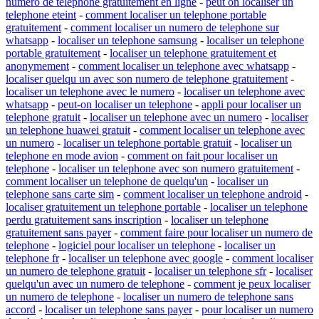
numero de telephone gratuitement en ligne
-
peut on localiser un
telephone eteint
-
comment localiser un telephone portable
gratuitement
-
comment localiser un numero de telephone sur
whatsapp
-
localiser un telephone samsung
-
localiser un telephone
portable gratuitement
-
localiser un telephone gratuitement et
anonymement
-
comment localiser un telephone avec whatsapp
-
localiser quelqu un avec son numero de telephone gratuitement
-
localiser un telephone avec le numero
-
localiser un telephone avec
whatsapp
-
peut-on localiser un telephone
-
appli pour localiser un
telephone gratuit
-
localiser un telephone avec un numero
-
localiser
un telephone huawei gratuit
-
comment localiser un telephone avec
un numero
-
localiser un telephone portable gratuit
-
localiser un
telephone en mode avion
-
comment on fait pour localiser un
telephone
-
localiser un telephone avec son numero gratuitement
-
comment localiser un telephone de quelqu'un
-
localiser un
telephone sans carte sim
-
comment localiser un telephone android
-
localiser gratuitement un telephone portable
-
localiser un telephone
perdu gratuitement sans inscription
-
localiser un telephone
gratuitement sans payer
-
comment faire pour localiser un numero de
telephone
-
logiciel pour localiser un telephone
-
localiser un
telephone fr
-
localiser un telephone avec google
-
comment localiser
un numero de telephone gratuit
-
localiser un telephone sfr
-
localiser
quelqu'un avec un numero de telephone
-
comment je peux localiser
un numero de telephone
-
localiser un numero de telephone sans
accord
-
localiser un telephone sans payer
-
pour localiser un numero