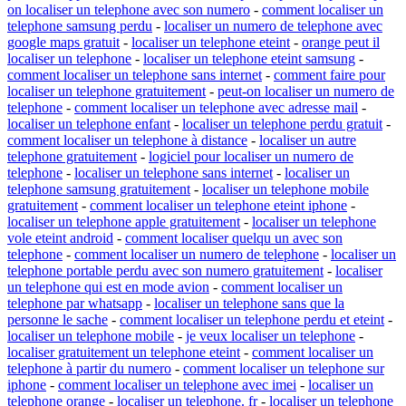
on localiser un telephone avec son numero
-
comment localiser un
telephone samsung perdu
-
localiser un numero de telephone avec
google maps gratuit
-
localiser un telephone eteint
-
orange peut il
localiser un telephone
-
localiser un telephone eteint samsung
-
comment localiser un telephone sans internet
-
comment faire pour
localiser un telephone gratuitement
-
peut-on localiser un numero de
telephone
-
comment localiser un telephone avec adresse mail
-
localiser un telephone enfant
-
localiser un telephone perdu gratuit
-
comment localiser un telephone à distance
-
localiser un autre
telephone gratuitement
-
logiciel pour localiser un numero de
telephone
-
localiser un telephone sans internet
-
localiser un
telephone samsung gratuitement
-
localiser un telephone mobile
gratuitement
-
comment localiser un telephone eteint iphone
-
localiser un telephone apple gratuitement
-
localiser un telephone
vole eteint android
-
comment localiser quelqu un avec son
telephone
-
comment localiser un numero de telephone
-
localiser un
telephone portable perdu avec son numero gratuitement
-
localiser
un telephone qui est en mode avion
-
comment localiser un
telephone par whatsapp
-
localiser un telephone sans que la
personne le sache
-
comment localiser un telephone perdu et eteint
-
localiser un telephone mobile
-
je veux localiser un telephone
-
localiser gratuitement un telephone eteint
-
comment localiser un
telephone à partir du numero
-
comment localiser un telephone sur
iphone
-
comment localiser un telephone avec imei
-
localiser un
telephone orange
-
localiser un telephone. fr
-
localiser un telephone