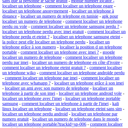
sans que la personne le sache gratuit
-
mobile number locator -
localiser un telephone
-
comment localiser un telephone egare
-
localiser un telephone anonymement
-
localiser un telephone à
distance
-
localiser un numero de telephone en tunisie
-
apk pour
localiser un numero de telephone
-
comment localiser un telephone
perdu ou vole
-
comment localiser un telephone samsung perdu ?
-
localiser un telephone perdu avec imei gratuit
-
comment localiser un
telephone perdu et eteint ?
-
localiser un telephone samsung eteint
-
la police peut elle localiser un telephone perdu
-
localiser un
telephone grâce à son numero
-
localiser la position d un telephone
portable
-
comment localiser un telephone avec imei ?
-
google
localiser un numero de telephone
-
comment localiser un telephone
perdu par imei
-
localiser un numero de telephone en côte d'ivoire
-
comment localiser un telephone eteint gratuit ?
-
comment localiser
un telephone wiko
-
comment localiser un telephone androïde perdu
-
comment localiser un telephone par imei
-
comment localiser un
telephone avec whatsapp ?
-
localiser un telephone grâce à son imei
-
localiser un ami avec son numero de telephone
-
localiser un
telephone à partir de son imei
-
localiser un telephone android vole
-
localiser un telephone avec l'imei
-
localiser un telephone portable
samsung
-
comment localiser un telephone à partir de l'imei
-
kali
linux localiser un telephone
-
localiser un telephone eteint sans sim
-
localiser un telephone perdu android
-
localiser un telephone par
numero gratuit
-
localiser un numero de telephone dans le monde
-
localiser un telephone portable?trackid=sp-006
-
comment localiser