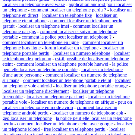
localiser un telephone avec waze
-
application android pour localiser
un telephone
-
comment localiser un telephone perdu ?
-
localiser un
telephone en direct
-
localiser un telephone fixe
-
localiser un
telephone eteint iphone
-
comment localiser un telephone perdu
gratuit
-
localiser un telephone imei
-
comment localiser un
telephone par gps
-
comment localiser et suivre un telephone
portable
-
comment la police peut localiser un telephone ?
-
comment localiser un telephone en ligne
-
comment localiser un
telephone hors ligne
-
forum localiser un telephone
-
localiser un
telephone portable perdu
-
localiser un numero telephone
-
localiser
le telephone de quelqu un
-
est-il possible de localiser un telephone
eteint
-
comment localiser un telephone portable huawei
-
la police
peut elle localiser un telephone portable
-
localiser un telephone
d'une autre personne
-
comment localiser un numero de telephone
sur maps
-
comment localiser un telephone portable eteint
-
localiser
un telephone vole android
-
localiser un telephone portable orange
-
localiser un telephone discrètement
-
localiser un telephone
freemobile
-
localiser un telephone par imei
-
localiser un telephone
portable vole
-
localiser un numero de telephone en afrique
-
peut on
localiser un telephone en mode avion
-
comment localiser un
telephone android perdu
-
localiser un numero de telephone apk
-
geo localiser un telephone
-
la police peut-elle localiser un telephone
perdu
-
comment localiser un telephone eteint avec google
-
localiser
un telephone icloud
-
free localiser un telephone perdu
-
localiser
gratuitement un telephone mobile
-
comment localiser un telephone