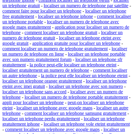
telephone iphone
-
comment localiser un telephone eteint
-
localiser
un telephone gratuit
-
localiser un numero de telephone par satellite
-
comment faire pour localiser un telephone
-
localiser un telephone
free gratuitement
-
localiser un telephone iphone
-
comment localiser
un telephone portable
-
localiser un numero de telephone avec
google maps gratuitement
-
application pour localiser un numero de
telephone
-
comment localiser un telephone gratuit
-
localiser un
numero de telephone gratuit
-
localiser un telephone eteint avec
google gratuit
-
application gratuite pour localiser un telephone
-
comment localiser un numero de telephone gratuitement
-
localiser
un numero de telephone en ligne
-
localiser un telephone portable
avec son numero gratuitement forum
-
localiser un telephone sfr
gratuitement
-
la police peut-elle localiser un telephone eteint
-
localiser gratuitement un numero de telephone
-
comment localiser
un autre telephone
-
la police peut elle localiser un telephone eteint
-
localiser un telephone orange gratuitement
-
localiser un telephone
eteint avec imei gratuit
-
localiser un telephone avec son numero
-
localiser un telephone sans accord
-
localiser avec un numero de
telephone
-
localiser un numero de telephone portable gratuitement
-
appli pour localiser un telephone
-
peut-on localiser un telephone
eteint
-
localiser un telephone avec google maps
-
localiser un autre
telephone
-
comment localiser un telephone samsung gratuitement
-
localiser un telephone perdu gratuitement
-
localiser un telephone
gratuitement iphone
-
localiser un telephone vole eteint gratuitement
-
comment localiser un telephone avec google maps
-
localiser un