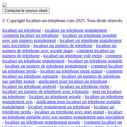
Contacter le service client
© Copyright localiser-un-telephone.com 2025. Tous droits réservés.
localiser un telephone
-
localiser un telephone gratuitement
-
comment localiser un telephone
-
localiser un telephone portable
avec son numero gratuitement
-
localiser un telephone gratuitement
sans inscription
-
localiser un numero de telephone
-
localiser un
numero de telephone avec google maps
-
comment localiser un
numero de telephone
-
localiser un telephone vole eteint
-
comment
localiser un telephone gratuitement
-
localiser un telephone portable
-
localiser un numero de telephone gratuitement
-
comment localiser
un telephone perdu
-
localiser un telephone eteint gratuit
-
comment
localiser un telephone samsung
-
localiser un numero de telephone
par satellite gratuit
-
application pour localiser un telephone
-
localiser un telephone android
-
localiser un telephone eteint
-
localiser un numero de telephone avec whatsapp
-
peut on localiser
un telephone
-
localiser un telephone google
-
localiser un telephone
gratuitement avis
-
application pour localiser un telephone portable
gratuitement
-
localiser gratuitement un telephone
-
localiser un
telephone perdu
-
localiser un telephone avec imei gratuit
-
localiser
un telephone portable avec son numero gratuitement sans inscription
-
localiser un telephone gratuitement google
-
comment localiser un