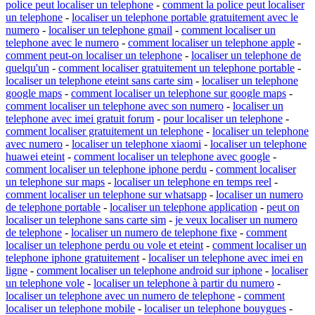
police peut localiser un telephone
-
comment la police peut localiser
un telephone
-
localiser un telephone portable gratuitement avec le
numero
-
localiser un telephone gmail
-
comment localiser un
telephone avec le numero
-
comment localiser un telephone apple
-
comment peut-on localiser un telephone
-
localiser un telephone de
quelqu'un
-
comment localiser gratuitement un telephone portable
-
localiser un telephone eteint sans carte sim
-
localiser un telephone
google maps
-
comment localiser un telephone sur google maps
-
comment localiser un telephone avec son numero
-
localiser un
telephone avec imei gratuit forum
-
pour localiser un telephone
-
comment localiser gratuitement un telephone
-
localiser un telephone
avec numero
-
localiser un telephone xiaomi
-
localiser un telephone
huawei eteint
-
comment localiser un telephone avec google
-
comment localiser un telephone iphone perdu
-
comment localiser
un telephone sur maps
-
localiser un telephone en temps reel
-
comment localiser un telephone sur whatsapp
-
localiser un numero
de telephone portable
-
localiser un telephone application
-
peut on
localiser un telephone sans carte sim
-
je veux localiser un numero
de telephone
-
localiser un numero de telephone fixe
-
comment
localiser un telephone perdu ou vole et eteint
-
comment localiser un
telephone iphone gratuitement
-
localiser un telephone avec imei en
ligne
-
comment localiser un telephone android sur iphone
-
localiser
un telephone vole
-
localiser un telephone à partir du numero
-
localiser un telephone avec un numero de telephone
-
comment
localiser un telephone mobile
-
localiser un telephone bouygues
-