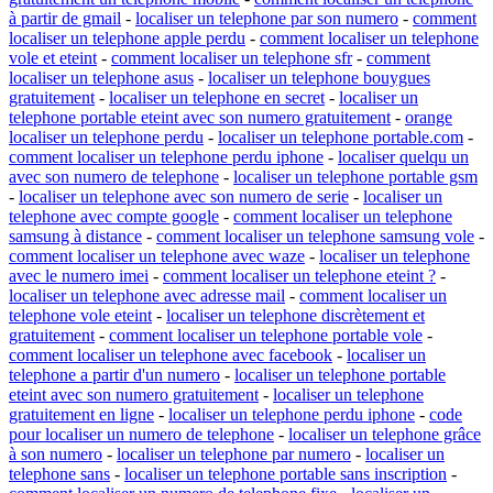
à partir de gmail
-
localiser un telephone par son numero
-
comment
localiser un telephone apple perdu
-
comment localiser un telephone
vole et eteint
-
comment localiser un telephone sfr
-
comment
localiser un telephone asus
-
localiser un telephone bouygues
gratuitement
-
localiser un telephone en secret
-
localiser un
telephone portable eteint avec son numero gratuitement
-
orange
localiser un telephone perdu
-
localiser un telephone portable.com
-
comment localiser un telephone perdu iphone
-
localiser quelqu un
avec son numero de telephone
-
localiser un telephone portable gsm
-
localiser un telephone avec son numero de serie
-
localiser un
telephone avec compte google
-
comment localiser un telephone
samsung à distance
-
comment localiser un telephone samsung vole
-
comment localiser un telephone avec waze
-
localiser un telephone
avec le numero imei
-
comment localiser un telephone eteint ?
-
localiser un telephone avec adresse mail
-
comment localiser un
telephone vole eteint
-
localiser un telephone discrètement et
gratuitement
-
comment localiser un telephone portable vole
-
comment localiser un telephone avec facebook
-
localiser un
telephone a partir d'un numero
-
localiser un telephone portable
eteint avec son numero gratuitement
-
localiser un telephone
gratuitement en ligne
-
localiser un telephone perdu iphone
-
code
pour localiser un numero de telephone
-
localiser un telephone grâce
à son numero
-
localiser un telephone par numero
-
localiser un
telephone sans
-
localiser un telephone portable sans inscription
-