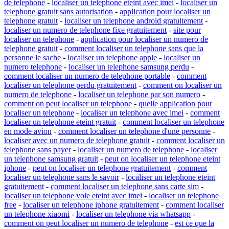
de telephone
-
localiser un telephone eteint avec imei
-
localiser un
telephone gratuit sans autorisation
-
application pour localiser un
telephone gratuit
-
localiser un telephone android gratuitement
-
localiser un numero de telephone fixe gratuitement
-
site pour
localiser un telephone
-
application pour localiser un numero de
telephone gratuit
-
comment localiser un telephone sans que la
personne le sache
-
localiser un telephone apple
-
localiser un
numero telephone
-
localiser un telephone samsung perdu
-
comment localiser un numero de telephone portable
-
comment
localiser un telephone perdu gratuitement
-
comment on localiser un
numero de telephone
-
localiser un telephone par son numero
-
comment on peut localiser un telephone
-
quelle application pour
localiser un telephone
-
localiser un telephone avec imei
-
comment
localiser un telephone eteint gratuit
-
comment localiser un telephone
en mode avion
-
comment localiser un telephone d'une personne
-
localiser avec un numero de telephone gratuit
-
comment localiser un
telephone sans payer
-
localiser un numero de telephone
-
localiser
un telephone samsung gratuit
-
peut on localiser un telephone eteint
iphone
-
peut on localiser un telephone gratuitement
-
comment
localiser un telephone sans le savoir
-
localiser un telephone eteint
gratuitement
-
comment localiser un telephone sans carte sim
-
localiser un telephone vole eteint avec imei
-
localiser un telephone
free
-
localiser un telephone iphone gratuitement
-
comment localiser
un telephone xiaomi
-
localiser un telephone via whatsapp
-
comment on peut localiser un numero de telephone
-
est ce que la