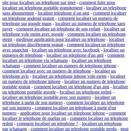
site pour localiser un telephone par imei
-
comment faire pour
localiser un telephone portable gratuitement
-
localiser un telephone
sans abonnement
-
localiser telephone d un ami
-
comment localiser
un telephone android gratuit
-
comment localiser un numero de
telephone sur google maps
-
localiser un numero de telephone sans
payer
-
comment localiser un telephone de son enfant
-
localiser un
telephone vole eteint avec google
-
comment localiser un telephone
eteint
-
meilleure application pour localiser un telephone
-
localiser
un telephone discrètement gratuit
-
comment localiser un telephone
avec snapchat
-
localiser un telephone avec facebook
-
localiser un
numeros de telephone
-
localiser un telephone d'un ami
-
comment
localiser un telephone via whatsapp
-
localiser un telephone
whatsapp
-
comment localiser un numero de telephone iphone
-
comment localiser avec un numero de telephone
-
localiser un
telephone avis
-
localiser un telephone iphone vole eteint
-
localiser
un numero de telephone iphone
-
localiser un numero de telephone
portable gratuit
-
comment localiser un telephone d'un ami
-
localiser
un telephone portable google
-
localiser un telephone redmi
-
localiser un telephone portable avec son numero
-
localiser un
telephone à partir de son numero
-
comment localiser un telephone
par son numero
-
comment localiser un telephone à partir d'un
numero
-
application pour localiser un telephone iphone
-
comment
localiser le telephone de quelqu un
-
comment localiser un telephone
redmi
-
comment localiser un telephone ?
-
localiser un telephone
par whatsapp
-
comment localiser un telephone portable perdu
-
peut