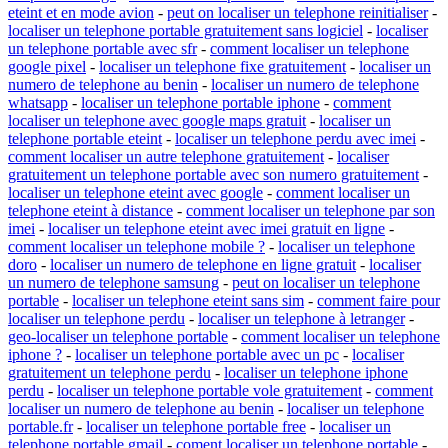
eteint et en mode avion
-
peut on localiser un telephone reinitialiser
-
localiser un telephone portable gratuitement sans logiciel
-
localiser
un telephone portable avec sfr
-
comment localiser un telephone
google pixel
-
localiser un telephone fixe gratuitement
-
localiser un
numero de telephone au benin
-
localiser un numero de telephone
whatsapp
-
localiser un telephone portable iphone
-
comment
localiser un telephone avec google maps gratuit
-
localiser un
telephone portable eteint
-
localiser un telephone perdu avec imei
-
comment localiser un autre telephone gratuitement
-
localiser
gratuitement un telephone portable avec son numero gratuitement
-
localiser un telephone eteint avec google
-
comment localiser un
telephone eteint à distance
-
comment localiser un telephone par son
imei
-
localiser un telephone eteint avec imei gratuit en ligne
-
comment localiser un telephone mobile ?
-
localiser un telephone
doro
-
localiser un numero de telephone en ligne gratuit
-
localiser
un numero de telephone samsung
-
peut on localiser un telephone
portable
-
localiser un telephone eteint sans sim
-
comment faire pour
localiser un telephone perdu
-
localiser un telephone à letranger
-
geo-localiser un telephone portable
-
comment localiser un telephone
iphone ?
-
localiser un telephone portable avec un pc
-
localiser
gratuitement un telephone perdu
-
localiser un telephone iphone
perdu
-
localiser un telephone portable vole gratuitement
-
comment
localiser un numero de telephone au benin
-
localiser un telephone
portable.fr
-
localiser un telephone portable free
-
localiser un
telephone portable gmail
-
coment localiser un telephone portable
-